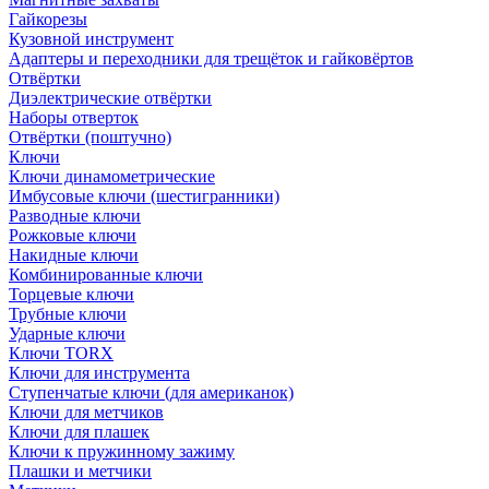
Гайкорезы
Кузовной инструмент
Адаптеры и переходники для трещёток и гайковёртов
Отвёртки
Диэлектрические отвёртки
Наборы отверток
Отвёртки (поштучно)
Ключи
Ключи динамометрические
Имбусовые ключи (шестигранники)
Разводные ключи
Рожковые ключи
Накидные ключи
Комбинированные ключи
Торцевые ключи
Трубные ключи
Ударные ключи
Ключи TORX
Ключи для инструмента
Ступенчатые ключи (для американок)
Ключи для метчиков
Ключи для плашек
Ключи к пружинному зажиму
Плашки и метчики