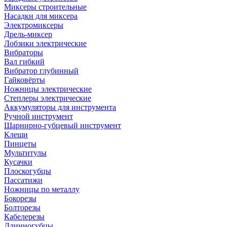
Миксеры строительные
Насадки для миксера
Электромиксеры
Дрель-миксер
Лобзики электрические
Вибраторы
Вал гибкий
Вибратор глубинный
Гайковёрты
Ножницы электрические
Степлеры электрические
Аккумуляторы для инструмента
Ручной инструмент
Шарнирно-губцевый инструмент
Клещи
Пинцеты
Мультитулы
Кусачки
Плоскогубцы
Пассатижи
Ножницы по металлу
Бокорезы
Болторезы
Кабелерезы
Длинногубцы