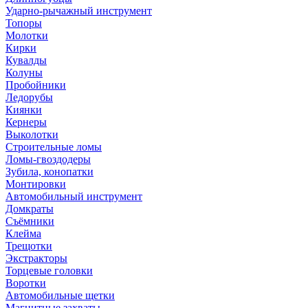
Ударно-рычажный инструмент
Топоры
Молотки
Кирки
Кувалды
Колуны
Пробойники
Ледорубы
Киянки
Кернеры
Выколотки
Строительные ломы
Ломы-гвоздодеры
Зубила, конопатки
Монтировки
Автомобильный инструмент
Домкраты
Съёмники
Клейма
Трещотки
Экстракторы
Торцевые головки
Воротки
Автомобильные щетки
Магнитные захваты