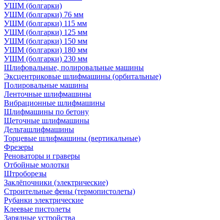
УШМ (болгарки)
УШМ (болгарки) 76 мм
УШМ (болгарки) 115 мм
УШМ (болгарки) 125 мм
УШМ (болгарки) 150 мм
УШМ (болгарки) 180 мм
УШМ (болгарки) 230 мм
Шлифовальные, полировальные машины
Эксцентриковые шлифмашины (орбитальные)
Полировальные машины
Ленточные шлифмашины
Вибрационные шлифмашины
Шлифмашины по бетону
Щеточные шлифмашины
Дельташлифмашины
Торцевые шлифмашины (вертикальные)
Фрезеры
Реноваторы и граверы
Отбойные молотки
Штроборезы
Заклёпочники (электрические)
Строительные фены (термопистолеты)
Рубанки электрические
Клеевые пистолеты
Зарядные устройства