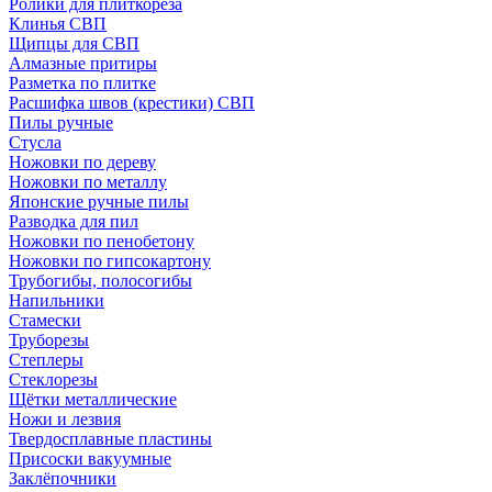
Ролики для плиткореза
Клинья СВП
Щипцы для СВП
Алмазные притиры
Разметка по плитке
Расшифка швов (крестики) СВП
Пилы ручные
Стусла
Ножовки по дереву
Ножовки по металлу
Японские ручные пилы
Разводка для пил
Ножовки по пенобетону
Ножовки по гипсокартону
Трубогибы, полосогибы
Напильники
Стамески
Труборезы
Степлеры
Стеклорезы
Щётки металлические
Ножи и лезвия
Твердосплавные пластины
Присоски вакуумные
Заклёпочники