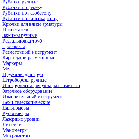
Рубанки ручные
Рубанки по дереву
Рубанки по газобетону
Рубанки по гипсокартону
Крючки для вязки арматуры
Просекатели
Зажимы ручные
Развальцовка труб
Тросорезы
Разметочный инструмент
Карандаши разметочные
Маркеры
Мел
Пружины для труб
Штроборезы ручные
Инструменты для укладки ламината
Заточное оборудование
Измерительный инструмент
Вехи телескопические
Дальномеры
Курвиметры
Лазерные уровни
Линейки
Манометры
Микрометры