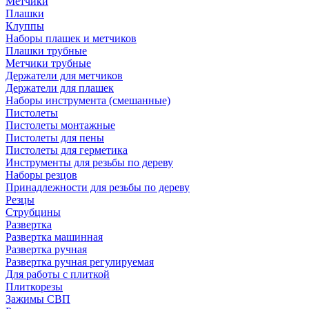
Метчики
Плашки
Клуппы
Наборы плашек и метчиков
Плашки трубные
Метчики трубные
Держатели для метчиков
Держатели для плашек
Наборы инструмента (смешанные)
Пистолеты
Пистолеты монтажные
Пистолеты для пены
Пистолеты для герметика
Инструменты для резьбы по дереву
Наборы резцов
Принадлежности для резьбы по дереву
Резцы
Струбцины
Развертка
Развертка машинная
Развертка ручная
Развертка ручная регулируемая
Для работы с плиткой
Плиткорезы
Зажимы СВП