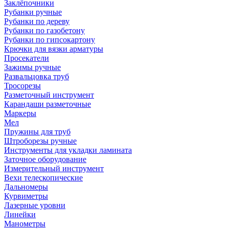
Заклёпочники
Рубанки ручные
Рубанки по дереву
Рубанки по газобетону
Рубанки по гипсокартону
Крючки для вязки арматуры
Просекатели
Зажимы ручные
Развальцовка труб
Тросорезы
Разметочный инструмент
Карандаши разметочные
Маркеры
Мел
Пружины для труб
Штроборезы ручные
Инструменты для укладки ламината
Заточное оборудование
Измерительный инструмент
Вехи телескопические
Дальномеры
Курвиметры
Лазерные уровни
Линейки
Манометры