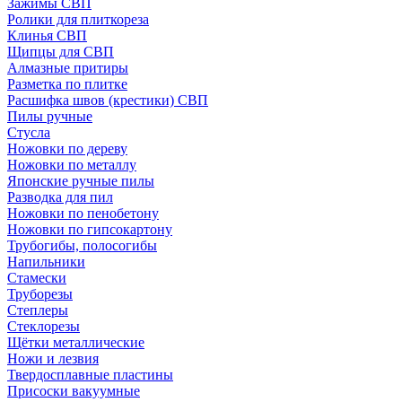
Зажимы СВП
Ролики для плиткореза
Клинья СВП
Щипцы для СВП
Алмазные притиры
Разметка по плитке
Расшифка швов (крестики) СВП
Пилы ручные
Стусла
Ножовки по дереву
Ножовки по металлу
Японские ручные пилы
Разводка для пил
Ножовки по пенобетону
Ножовки по гипсокартону
Трубогибы, полосогибы
Напильники
Стамески
Труборезы
Степлеры
Стеклорезы
Щётки металлические
Ножи и лезвия
Твердосплавные пластины
Присоски вакуумные