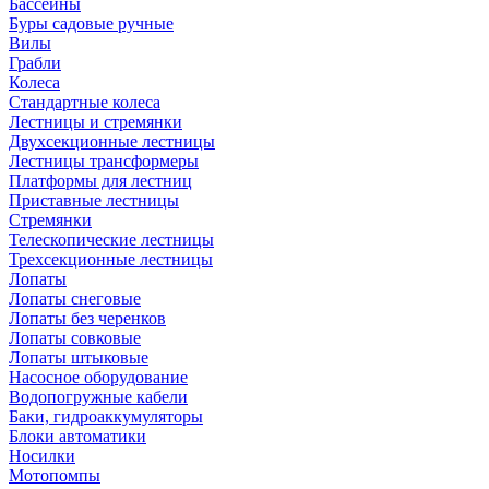
Бассейны
Буры садовые ручные
Вилы
Грабли
Колеса
Стандартные колеса
Лестницы и стремянки
Двухсекционные лестницы
Лестницы трансформеры
Платформы для лестниц
Приставные лестницы
Стремянки
Телескопические лестницы
Трехсекционные лестницы
Лопаты
Лопаты снеговые
Лопаты без черенков
Лопаты совковые
Лопаты штыковые
Насосное оборудование
Водопогружные кабели
Баки, гидроаккумуляторы
Блоки автоматики
Носилки
Мотопомпы