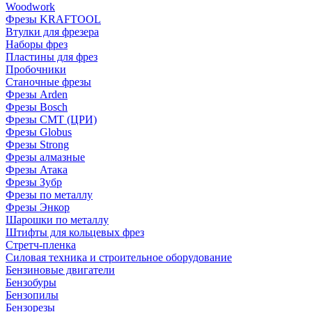
Woodwork
Фрезы KRAFTOOL
Втулки для фрезера
Наборы фрез
Пластины для фрез
Пробочники
Станочные фрезы
Фрезы Arden
Фрезы Bosch
Фрезы CMT (ЦРИ)
Фрезы Globus
Фрезы Strong
Фрезы алмазные
Фрезы Атака
Фрезы Зубр
Фрезы по металлу
Фрезы Энкор
Шарошки по металлу
Штифты для кольцевых фрез
Стретч-пленка
Силовая техника и строительное оборудование
Бензиновые двигатели
Бензобуры
Бензопилы
Бензорезы