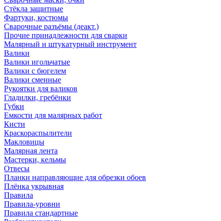
Стёкла защитные
Фартуки, костюмы
Сварочные разъёмы (деакт.)
Прочие принадлежности для сварки
Малярный и штукатурный инструмент
Валики
Валики игольчатые
Валики с бюгелем
Валики сменные
Рукоятки для валиков
Гладилки, гребёнки
Губки
Емкости для малярных работ
Кисти
Краскораспылители
Макловицы
Малярная лента
Мастерки, кельмы
Отвесы
Планки направляющие для обрезки обоев
Плёнка укрывная
Правила
Правила-уровни
Правила стандартные