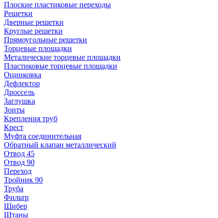
Плоские пластиковые переходы
Решетки
Дверные решетки
Круглые решетки
Прямоугольные решетки
Торцевые площадки
Металические торцевые площадки
Пластиковые торцевые площадки
Оцинковка
Дефлектор
Дроссель
Заглушка
Зонты
Крепления труб
Крест
Муфта соединительная
Обратный клапан металлический
Отвод 45
Отвод 90
Переход
Тройник 90
Труба
Фильтр
Шибер
Штаны