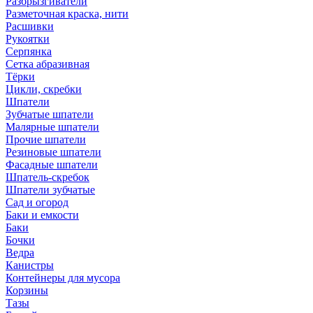
Разбрызгиватели
Разметочная краска, нити
Расшивки
Рукоятки
Серпянка
Сетка абразивная
Тёрки
Цикли, скребки
Шпатели
Зубчатые шпатели
Малярные шпатели
Прочие шпатели
Резиновые шпатели
Фасадные шпатели
Шпатель-скребок
Шпатели зубчатые
Сад и огород
Баки и емкости
Баки
Бочки
Ведра
Канистры
Контейнеры для мусора
Корзины
Тазы