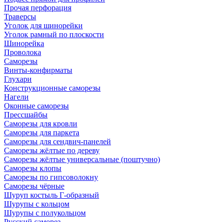
Прочая перфорация
Траверсы
Уголок для шинорейки
Уголок рамный по плоскости
Шинорейка
Проволока
Саморезы
Винты-конфирматы
Глухари
Конструкционные саморезы
Нагели
Оконные саморезы
Прессшайбы
Саморезы для кровли
Саморезы для паркета
Саморезы для сендвич-панелей
Саморезы жёлтые по дереву
Саморезы жёлтые универсальные (поштучно)
Саморезы клопы
Саморезы по гипсоволокну
Саморезы чёрные
Шуруп костыль Г-образный
Шурупы с кольцом
Шурупы с полукольцом
Русский саморез