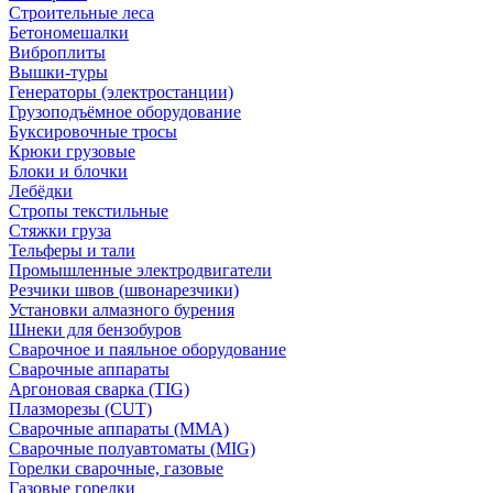
Строительные леса
Бетономешалки
Виброплиты
Вышки-туры
Генераторы (электростанции)
Грузоподъёмное оборудование
Буксировочные тросы
Крюки грузовые
Блоки и блочки
Лебёдки
Стропы текстильные
Стяжки груза
Тельферы и тали
Промышленные электродвигатели
Резчики швов (швонарезчики)
Установки алмазного бурения
Шнеки для бензобуров
Сварочное и паяльное оборудование
Сварочные аппараты
Аргоновая сварка (TIG)
Плазморезы (CUT)
Сварочные аппараты (MMA)
Сварочные полуавтоматы (MIG)
Горелки сварочные, газовые
Газовые горелки