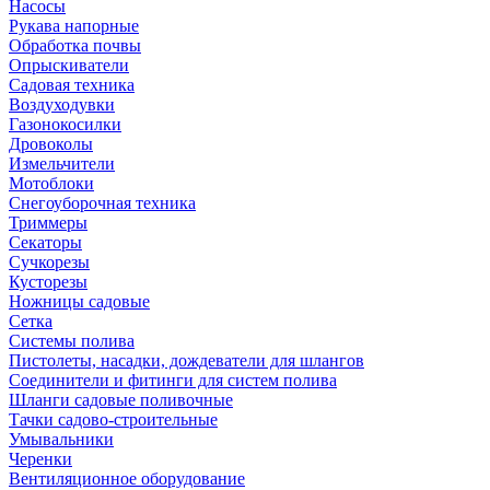
Насосы
Рукава напорные
Обработка почвы
Опрыскиватели
Садовая техника
Воздуходувки
Газонокосилки
Дровоколы
Измельчители
Мотоблоки
Снегоуборочная техника
Триммеры
Секаторы
Сучкорезы
Кусторезы
Ножницы садовые
Сетка
Системы полива
Пистолеты, насадки, дождеватели для шлангов
Соединители и фитинги для систем полива
Шланги садовые поливочные
Тачки садово-строительные
Умывальники
Черенки
Вентиляционное оборудование