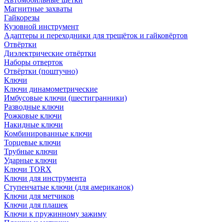
Магнитные захваты
Гайкорезы
Кузовной инструмент
Адаптеры и переходники для трещёток и гайковёртов
Отвёртки
Диэлектрические отвёртки
Наборы отверток
Отвёртки (поштучно)
Ключи
Ключи динамометрические
Имбусовые ключи (шестигранники)
Разводные ключи
Рожковые ключи
Накидные ключи
Комбинированные ключи
Торцевые ключи
Трубные ключи
Ударные ключи
Ключи TORX
Ключи для инструмента
Ступенчатые ключи (для американок)
Ключи для метчиков
Ключи для плашек
Ключи к пружинному зажиму