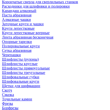
Корончатые сверла для сверлильных станков
Расходники для шлифовки и полировки
Карандаш алмазный
Паста абразивная
Алмазные чашки
Заточные круги и чашки
Круги лепестковые
Круги лепестковые веерные
Лента абразивная бесконечная
Опорные тарелки
Полировальные круги
Сетка абразивная
Черепашки
Шлифлисты (рулоны)
Шлифлисты круглые
Шлифлисты прямоугольные
Шлифлисты треугольные
Шлифовальные губки
Шлифовальные круги
Щетки для шифмашин
Скотч
Смазка
Точильные камни
Фрезы
Борфрезы