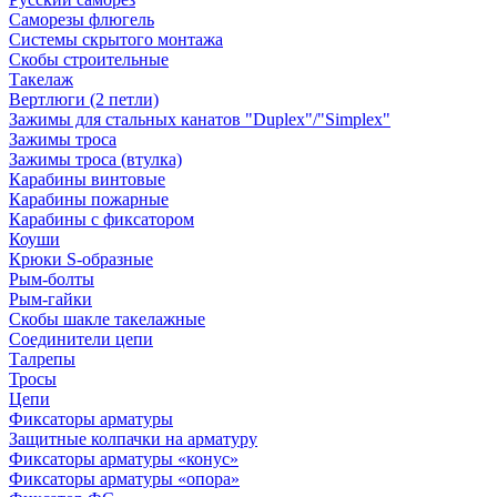
Саморезы флюгель
Системы скрытого монтажа
Скобы строительные
Такелаж
Вертлюги (2 петли)
Зажимы для стальных канатов "Duplex"/"Simplex"
Зажимы троса
Зажимы троса (втулка)
Карабины винтовые
Карабины пожарные
Карабины с фиксатором
Коуши
Крюки S-образные
Рым-болты
Рым-гайки
Скобы шакле такелажные
Соединители цепи
Талрепы
Тросы
Цепи
Фиксаторы арматуры
Защитные колпачки на арматуру
Фиксаторы арматуры «конус»
Фиксаторы арматуры «опора»