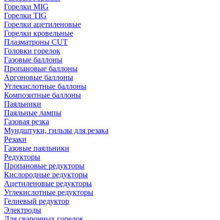
Горелки MIG
Горелки TIG
Горелки ацетиленовые
Горелки кровельные
Плазматроны CUT
Головки горелок
Газовые баллоны
Пропановые баллоны
Аргоновые баллоны
Углекислотные баллоны
Композитные баллоны
Паяльники
Паяльные лампы
Газовая резка
Мундштуки, гильзы для резака
Резаки
Газовые паяльники
Редукторы
Пропановые редукторы
Кислородные редукторы
Ацетиленовые редукторы
Углекислотные редукторы
Гелиевый редуктор
Электроды
Для сварочных горелок