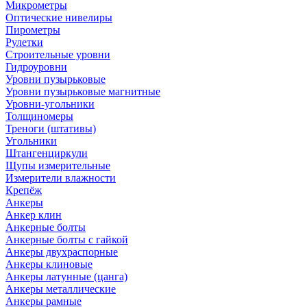
Микрометры
Оптические нивелиры
Пирометры
Рулетки
Строительные уровни
Гидроуровни
Уровни пузырьковые
Уровни пузырьковые магнитные
Уровни-угольники
Толщиномеры
Треноги (штативы)
Угольники
Штангенциркули
Щупы измерительные
Измерители влажности
Крепёж
Анкеры
Анкер клин
Анкерные болты
Анкерные болты с гайкой
Анкеры двухраспорные
Анкеры клиновые
Анкеры латунные (цанга)
Анкеры металлические
Анкеры рамные