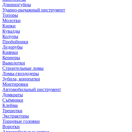
Длинногубцы
Ударно-рычажный инструмент
Топоры
Молотки
Кирки
Кувалды
Колуны
Пробойники
Ледорубы
Киянки
Кернеры
Выколотки
Строительные ломы
Ломы-гвоздодеры
Зубила, конопатки
Монтировки
Автомобильный инструмент
Домкраты
Съёмники
Клейма
Трещотки
Экстракторы
Торцевые головки
Воротки
Автомобильные щетки