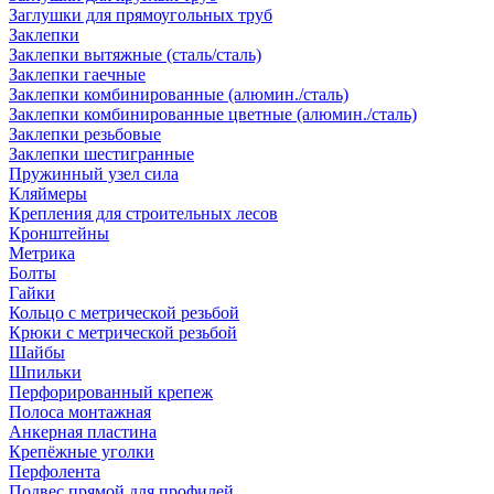
Заглушки для прямоугольных труб
Заклепки
Заклепки вытяжные (сталь/сталь)
Заклепки гаечные
Заклепки комбинированные (алюмин./сталь)
Заклепки комбинированные цветные (алюмин./сталь)
Заклепки резьбовые
Заклепки шестигранные
Пружинный узел сила
Кляймеры
Крепления для строительных лесов
Кронштейны
Метрика
Болты
Гайки
Кольцо с метрической резьбой
Крюки с метрической резьбой
Шайбы
Шпильки
Перфорированный крепеж
Полоса монтажная
Анкерная пластина
Крепёжные уголки
Перфолента
Подвес прямой для профилей