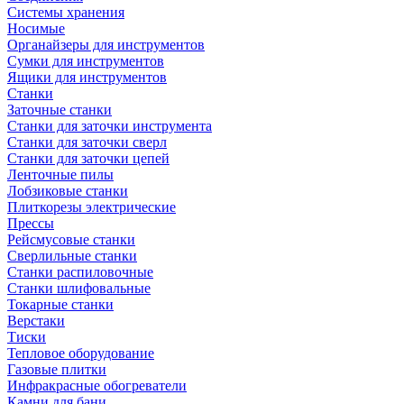
Системы хранения
Носимые
Органайзеры для инструментов
Сумки для инструментов
Ящики для инструментов
Станки
Заточные станки
Станки для заточки инструмента
Станки для заточки сверл
Станки для заточки цепей
Ленточные пилы
Лобзиковые станки
Плиткорезы электрические
Прессы
Рейсмусовые станки
Сверлильные станки
Станки распиловочные
Станки шлифовальные
Токарные станки
Верстаки
Тиски
Тепловое оборудование
Газовые плитки
Инфракрасные обогреватели
Камни для бани