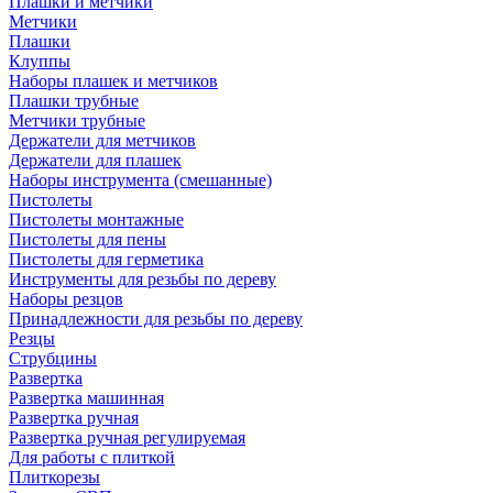
Плашки и метчики
Метчики
Плашки
Клуппы
Наборы плашек и метчиков
Плашки трубные
Метчики трубные
Держатели для метчиков
Держатели для плашек
Наборы инструмента (смешанные)
Пистолеты
Пистолеты монтажные
Пистолеты для пены
Пистолеты для герметика
Инструменты для резьбы по дереву
Наборы резцов
Принадлежности для резьбы по дереву
Резцы
Струбцины
Развертка
Развертка машинная
Развертка ручная
Развертка ручная регулируемая
Для работы с плиткой
Плиткорезы