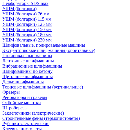
Перфораторы SDS max
УШМ (болгарки)
УШМ (болгарки) 76 мм
УШМ (болгарки) 115 мм
УШМ (болгарки) 125 мм
УШМ (болгарки) 150 мм
УШМ (болгарки) 180 мм
УШМ (болгарки) 230 мм
Шлифовальные, полировальные машины
Эксцентриковые шлифмашины (орбитальные)
Полировальные машины
Ленточные шлифмашины
Вибрационные шлифмашины
Шлифмашины по бетону
Щеточные шлифмашины
Дельташлифмашины
Торцевые шлифмашины (вертикальные)
Фрезеры
Реноваторы и граверы
Отбойные молотки
Штроборезы
Заклёпочники (электрические)
Строительные фены (термопистолеты)
Рубанки электрические
Клеевые пистолеты