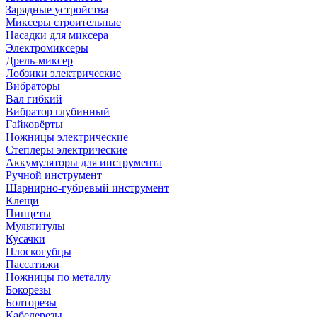
Зарядные устройства
Миксеры строительные
Насадки для миксера
Электромиксеры
Дрель-миксер
Лобзики электрические
Вибраторы
Вал гибкий
Вибратор глубинный
Гайковёрты
Ножницы электрические
Степлеры электрические
Аккумуляторы для инструмента
Ручной инструмент
Шарнирно-губцевый инструмент
Клещи
Пинцеты
Мультитулы
Кусачки
Плоскогубцы
Пассатижи
Ножницы по металлу
Бокорезы
Болторезы
Кабелерезы