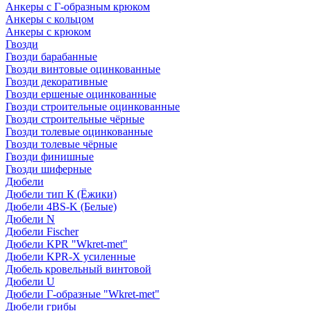
Анкеры с Г-образным крюком
Анкеры с кольцом
Анкеры с крюком
Гвозди
Гвозди барабанные
Гвозди винтовые оцинкованные
Гвозди декоративные
Гвозди ершеные оцинкованные
Гвозди строительные оцинкованные
Гвозди строительные чёрные
Гвозди толевые оцинкованные
Гвозди толевые чёрные
Гвозди финишные
Гвозди шиферные
Дюбели
Дюбели тип К (Ёжики)
Дюбели 4BS-K (Белые)
Дюбели N
Дюбели Fischer
Дюбели KPR "Wkret-met"
Дюбели KPR-Х усиленные
Дюбель кровельный винтовой
Дюбели U
Дюбели Г-образные "Wkret-met"
Дюбели грибы