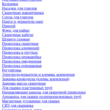
Колпачки
Насадки для горелок
Сварочные наконечники
Сопла для горелок
Цанги и держатели цанг
Припой
Флюс для пайки
Сварочные кабели
Шланги газовые
Проволока сварочная
Проволока алюминий
Проволока в прутках
Проволока нержавейка
Проволока омедненная
Проволока порошковая
Регуляторы
Электрододержатели и клеммы заземления
Зажимы-крокодилы (клемы заземления)
Зажимы массы сварочные
Для сварки пластиковых труб
Направляющие каналы для сварочной проволоки
Аппараты для сварки полипропиленовых труб
Магнитные угольники для сварки
СИЗ для сварщика
Сварочные маски, очки