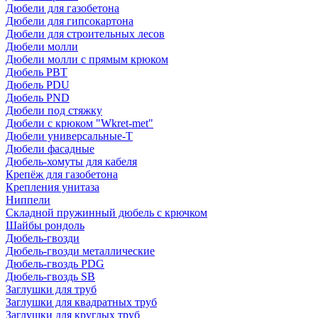
Дюбели для газобетона
Дюбели для гипсокартона
Дюбели для строительных лесов
Дюбели молли
Дюбели молли с прямым крюком
Дюбель PBT
Дюбель PDU
Дюбель PND
Дюбели под стяжку
Дюбели с крюком "Wkret-met"
Дюбели универсальные-Т
Дюбели фасадные
Дюбель-хомуты для кабеля
Крепёж для газобетона
Крепления унитаза
Ниппели
Складной пружинный дюбель с крючком
Шайбы рондоль
Дюбель-гвозди
Дюбель-гвозди металлические
Дюбель-гвоздь PDG
Дюбель-гвоздь SB
Заглушки для труб
Заглушки для квадратных труб
Заглушки для круглых труб