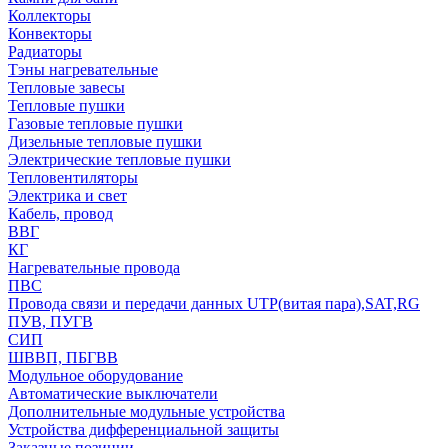
Коллекторы
Конвекторы
Радиаторы
Тэны нагревательные
Тепловые завесы
Тепловые пушки
Газовые тепловые пушки
Дизельные тепловые пушки
Электрические тепловые пушки
Тепловентиляторы
Электрика и свет
Кабель, провод
ВВГ
КГ
Нагревательные провода
ПВС
Провода связи и передачи данных UTP(витая пара),SAT,RG
ПУВ, ПУГВ
СИП
ШВВП, ПБГВВ
Модульное оборудование
Автоматические выключатели
Дополнительные модульные устройства
Устройства дифференциальной защиты
Заказные позиции