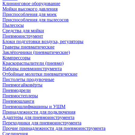
Клининговое оборудование
Мойки высокого давления
Приспособления для моек
Приспособления для пылесосов
Пылесосы
Средства для мойки
Пневмоинструмент
Блоки подготовки воздуха, регуляторы
Граверы пневматические
Заклёпочники (пневматические)
Компрессоры
Краскораспылители (пневмо)
Наборы пневмоинструмента
Отбойные молотки пневматические
Пистолеты продувочные
Пневмогайковёрты
Пневмодрели
Пневмостеплеры
Пневмошланги
Пневмошлифмашины и УШМ
Принадлежности для подключения
Адаптеры для пневмоинструмента
Переходники для пневмоинструмента
Прочие принадлежности для пневмоинструмента
Соединения