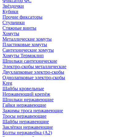
Фиксатор ФС
Звёздочки
Кубики
Прочие фиксаторы
Стульчики
Стяжные винты
Хомуты
Металлические хомуты
Пластиковые хомуты
Сантехнические хомуты
Хомуты Термоклип
Шпильки сантехнические
Электро-скобы металлические
Двухлапковые электро-скобы
Однолапковые электро-скобы
Kreg
Шайбы кровельные
Нержавеющий крепёж
Шпильки нержавеющие
Гайки нержавеющие
Зажимы троса нержавеющие
Тросы нержавеющие
Шайбы нержавеющие
Заклёпки нержавеющие
Болты нержавейка (А2)