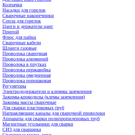
Колпачки
Насадки для горелок
Сварочные наконечники
Сопла для горелок
Цанги и держатели цанг
Припой
Флюс для пайки
Сварочные кабели
Шланги газовые
Проволока сварочная
Проволока алюминий
Проволока в прутках
Проволока нержавейка
Проволока омедненная
Проволока порошковая
Регуляторы
Электрододержатели и клеммы заземления
Зажимы-крокодилы (клемы заземления)
Зажимы массы сварочные
Для сварки пластиковых труб
Направляющие каналы для сварочной проволоки
Аппараты для сварки полипропиленовых труб
Магнитные угольники для сварки
СИЗ для сварщика
Сварочные маски, очки