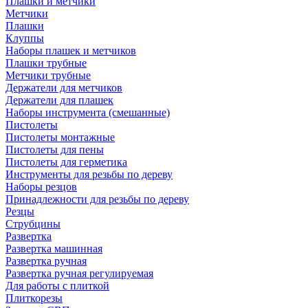
Плашки и метчики
Метчики
Плашки
Клуппы
Наборы плашек и метчиков
Плашки трубные
Метчики трубные
Держатели для метчиков
Держатели для плашек
Наборы инструмента (смешанные)
Пистолеты
Пистолеты монтажные
Пистолеты для пены
Пистолеты для герметика
Инструменты для резьбы по дереву
Наборы резцов
Принадлежности для резьбы по дереву
Резцы
Струбцины
Развертка
Развертка машинная
Развертка ручная
Развертка ручная регулируемая
Для работы с плиткой
Плиткорезы