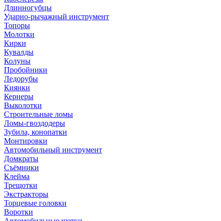
Длинногубцы
Ударно-рычажный инструмент
Топоры
Молотки
Кирки
Кувалды
Колуны
Пробойники
Ледорубы
Киянки
Кернеры
Выколотки
Строительные ломы
Ломы-гвоздодеры
Зубила, конопатки
Монтировки
Автомобильный инструмент
Домкраты
Съёмники
Клейма
Трещотки
Экстракторы
Торцевые головки
Воротки
Автомобильные щетки