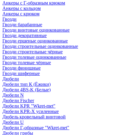
Анкеры с Г-образным крюком
Анкеры с кольцом
Анкеры с крюком
Гвозди
Гвозди барабанные
Гвозди винтовые оцинкованные
Гвозди декоративные
Гвозди ершеные оцинкованные
Гвозди строительные оцинкованные
Гвозди строительные чёрные
Гвозди толевые оцинкованные
Гвозди толевые чёрные
Гвозди финишные
Гвозди шиферные
Дюбели
Дюбели тип К (Ёжики)
Дюбели 4BS-K (Белые)
Дюбели N
Дюбели Fischer
Дюбели KPR "Wkret-met"
Дюбели KPR-Х усиленные
Дюбель кровельный винтовой
Дюбели U
Дюбели Г-образные "Wkret-met"
Дюбели грибы