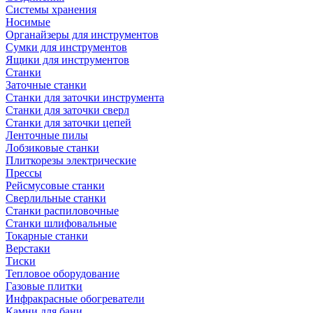
Системы хранения
Носимые
Органайзеры для инструментов
Сумки для инструментов
Ящики для инструментов
Станки
Заточные станки
Станки для заточки инструмента
Станки для заточки сверл
Станки для заточки цепей
Ленточные пилы
Лобзиковые станки
Плиткорезы электрические
Прессы
Рейсмусовые станки
Сверлильные станки
Станки распиловочные
Станки шлифовальные
Токарные станки
Верстаки
Тиски
Тепловое оборудование
Газовые плитки
Инфракрасные обогреватели
Камни для бани