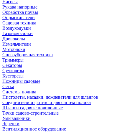
Насосы
Рукава напорные
Обработка почвы
Опрыскиватели
Садовая техника
Воздуходувки
Газонокосилки
Дровоколы
Измельчители
Мотоблоки
Снегоуборочная техника
Триммеры
Секаторы
Сучкорезы
Кусторезы
Ножницы садовые
Сетка
Системы полива
Пистолеты, насадки, дождеватели для шлангов
Соединители и фитинги для систем полива
Шланги садовые поливочные
Тачки садово-строительные
Умывальники
Черенки
Вентиляционное оборудование