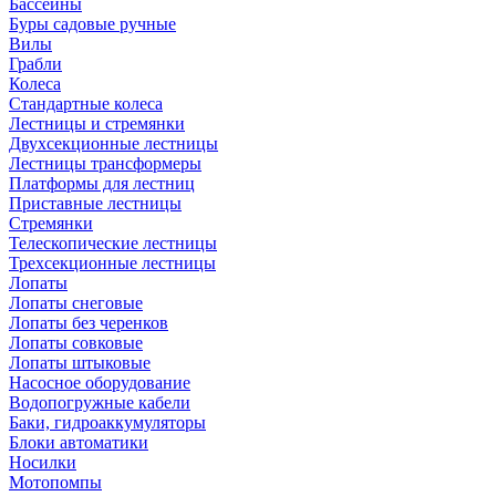
Бассейны
Буры садовые ручные
Вилы
Грабли
Колеса
Стандартные колеса
Лестницы и стремянки
Двухсекционные лестницы
Лестницы трансформеры
Платформы для лестниц
Приставные лестницы
Стремянки
Телескопические лестницы
Трехсекционные лестницы
Лопаты
Лопаты снеговые
Лопаты без черенков
Лопаты совковые
Лопаты штыковые
Насосное оборудование
Водопогружные кабели
Баки, гидроаккумуляторы
Блоки автоматики
Носилки
Мотопомпы