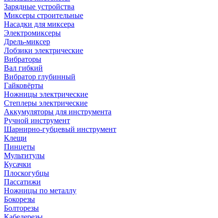
Зарядные устройства
Миксеры строительные
Насадки для миксера
Электромиксеры
Дрель-миксер
Лобзики электрические
Вибраторы
Вал гибкий
Вибратор глубинный
Гайковёрты
Ножницы электрические
Степлеры электрические
Аккумуляторы для инструмента
Ручной инструмент
Шарнирно-губцевый инструмент
Клещи
Пинцеты
Мультитулы
Кусачки
Плоскогубцы
Пассатижи
Ножницы по металлу
Бокорезы
Болторезы
Кабелерезы