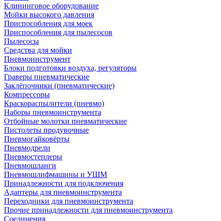
Клининговое оборудование
Мойки высокого давления
Приспособления для моек
Приспособления для пылесосов
Пылесосы
Средства для мойки
Пневмоинструмент
Блоки подготовки воздуха, регуляторы
Граверы пневматические
Заклёпочники (пневматические)
Компрессоры
Краскораспылители (пневмо)
Наборы пневмоинструмента
Отбойные молотки пневматические
Пистолеты продувочные
Пневмогайковёрты
Пневмодрели
Пневмостеплеры
Пневмошланги
Пневмошлифмашины и УШМ
Принадлежности для подключения
Адаптеры для пневмоинструмента
Переходники для пневмоинструмента
Прочие принадлежности для пневмоинструмента
Соединения