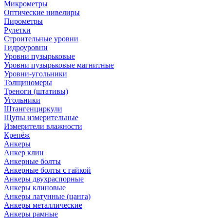
Микрометры
Оптические нивелиры
Пирометры
Рулетки
Строительные уровни
Гидроуровни
Уровни пузырьковые
Уровни пузырьковые магнитные
Уровни-угольники
Толщиномеры
Треноги (штативы)
Угольники
Штангенциркули
Щупы измерительные
Измерители влажности
Крепёж
Анкеры
Анкер клин
Анкерные болты
Анкерные болты с гайкой
Анкеры двухраспорные
Анкеры клиновые
Анкеры латунные (цанга)
Анкеры металлические
Анкеры рамные