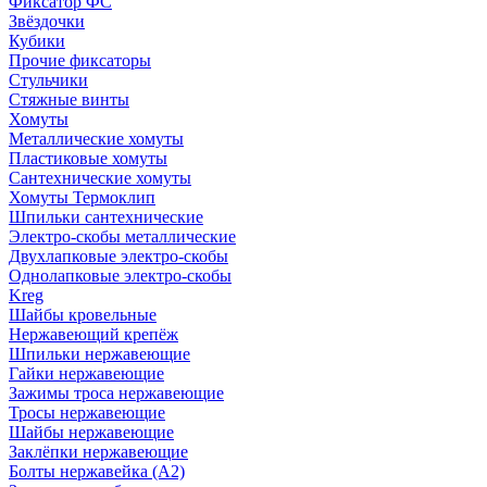
Фиксатор ФС
Звёздочки
Кубики
Прочие фиксаторы
Стульчики
Стяжные винты
Хомуты
Металлические хомуты
Пластиковые хомуты
Сантехнические хомуты
Хомуты Термоклип
Шпильки сантехнические
Электро-скобы металлические
Двухлапковые электро-скобы
Однолапковые электро-скобы
Kreg
Шайбы кровельные
Нержавеющий крепёж
Шпильки нержавеющие
Гайки нержавеющие
Зажимы троса нержавеющие
Тросы нержавеющие
Шайбы нержавеющие
Заклёпки нержавеющие
Болты нержавейка (А2)