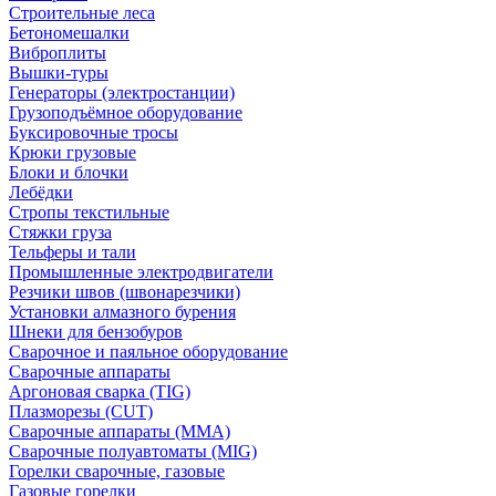
Строительные леса
Бетономешалки
Виброплиты
Вышки-туры
Генераторы (электростанции)
Грузоподъёмное оборудование
Буксировочные тросы
Крюки грузовые
Блоки и блочки
Лебёдки
Стропы текстильные
Стяжки груза
Тельферы и тали
Промышленные электродвигатели
Резчики швов (швонарезчики)
Установки алмазного бурения
Шнеки для бензобуров
Сварочное и паяльное оборудование
Сварочные аппараты
Аргоновая сварка (TIG)
Плазморезы (CUT)
Сварочные аппараты (MMA)
Сварочные полуавтоматы (MIG)
Горелки сварочные, газовые
Газовые горелки