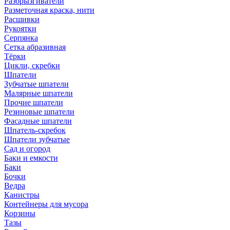
Разбрызгиватели
Разметочная краска, нити
Расшивки
Рукоятки
Серпянка
Сетка абразивная
Тёрки
Цикли, скребки
Шпатели
Зубчатые шпатели
Малярные шпатели
Прочие шпатели
Резиновые шпатели
Фасадные шпатели
Шпатель-скребок
Шпатели зубчатые
Сад и огород
Баки и емкости
Баки
Бочки
Ведра
Канистры
Контейнеры для мусора
Корзины
Тазы