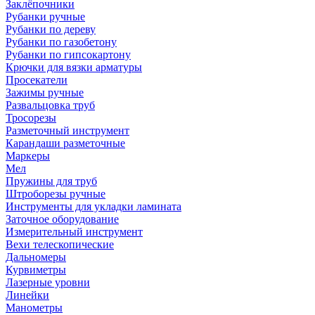
Заклёпочники
Рубанки ручные
Рубанки по дереву
Рубанки по газобетону
Рубанки по гипсокартону
Крючки для вязки арматуры
Просекатели
Зажимы ручные
Развальцовка труб
Тросорезы
Разметочный инструмент
Карандаши разметочные
Маркеры
Мел
Пружины для труб
Штроборезы ручные
Инструменты для укладки ламината
Заточное оборудование
Измерительный инструмент
Вехи телескопические
Дальномеры
Курвиметры
Лазерные уровни
Линейки
Манометры