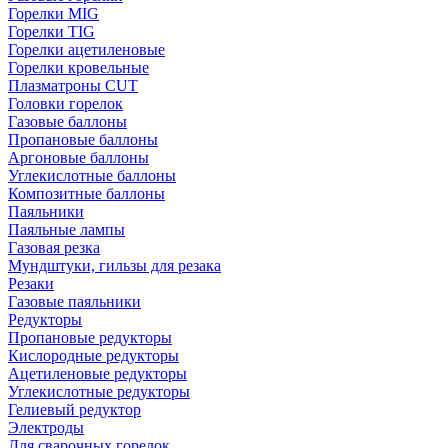
Горелки MIG
Горелки TIG
Горелки ацетиленовые
Горелки кровельные
Плазматроны CUT
Головки горелок
Газовые баллоны
Пропановые баллоны
Аргоновые баллоны
Углекислотные баллоны
Композитные баллоны
Паяльники
Паяльные лампы
Газовая резка
Мундштуки, гильзы для резака
Резаки
Газовые паяльники
Редукторы
Пропановые редукторы
Кислородные редукторы
Ацетиленовые редукторы
Углекислотные редукторы
Гелиевый редуктор
Электроды
Для сварочных горелок