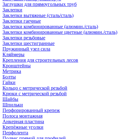
Заглушки для прямоугольных труб
Заклепки
Заклепки вытяжные (сталь/сталь)
Заклепки гаечные
Заклепки комбинированные (алюмин./сталь)
Заклепки комбинированные цветные (алюмин./сталь)
Заклепки резьбовые
Заклепки шестигранные
Пружинный узел сила
Кляймеры
Крепления для строительных лесов
Кронштейны
Метрика
Болты
Гайки
Кольцо с метрической резьбой
Крюки с метрической резьбой
Шайбы
Шпильки
Перфорированный крепеж
Полоса монтажная
Анкерная пластина
Крепёжные уголки
Перфолента
Подвес прямой для профилей