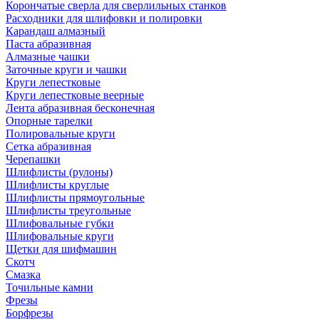
Корончатые сверла для сверлильных станков
Расходники для шлифовки и полировки
Карандаш алмазный
Паста абразивная
Алмазные чашки
Заточные круги и чашки
Круги лепестковые
Круги лепестковые веерные
Лента абразивная бесконечная
Опорные тарелки
Полировальные круги
Сетка абразивная
Черепашки
Шлифлисты (рулоны)
Шлифлисты круглые
Шлифлисты прямоугольные
Шлифлисты треугольные
Шлифовальные губки
Шлифовальные круги
Щетки для шифмашин
Скотч
Смазка
Точильные камни
Фрезы
Борфрезы