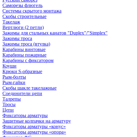
Саморезы флюгель
Системы скрытого монтажа
Скобы строительные
Такелаж
Вертлюги (2 петли)
Зажимы для стальных канатов "Duplex"/"Simplex"
Зажимы троса
Зажимы троса (втулка)
Карабины винтовые
Карабины пожарные
Карабины с фиксатором
Коуши
Крюки S-образные
Рым-болты
Рым-гайки
Скобы шакле такелажные
Соединители цепи
Талрепы
Тросы
Цепи
Фиксаторы арматуры
Защитные колпачки на арматуру
Фиксаторы арматуры «конус»
Фиксаторы арматуры «опора»