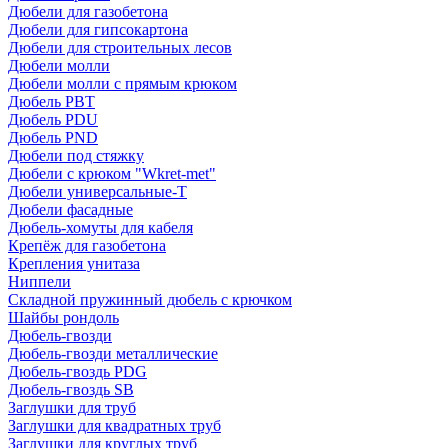
Дюбели для газобетона
Дюбели для гипсокартона
Дюбели для строительных лесов
Дюбели молли
Дюбели молли с прямым крюком
Дюбель PBT
Дюбель PDU
Дюбель PND
Дюбели под стяжку
Дюбели с крюком "Wkret-met"
Дюбели универсальные-Т
Дюбели фасадные
Дюбель-хомуты для кабеля
Крепёж для газобетона
Крепления унитаза
Ниппели
Складной пружинный дюбель с крючком
Шайбы рондоль
Дюбель-гвозди
Дюбель-гвозди металлические
Дюбель-гвоздь PDG
Дюбель-гвоздь SB
Заглушки для труб
Заглушки для квадратных труб
Заглушки для круглых труб