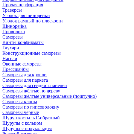
Прочая перфорация
Траверсы
Уголок для шинорейки
Уголок рамный по плоскости
Шинорейка
Проволока
Саморезы
Винты-конфирматы
Глухари
Конструкционные саморезы
Нагели
Оконные саморезы
Прессшайбы
Саморезы для кровли
Саморезы для паркета
Саморезы для сендвич-панелей
Саморезы жёлтые по дереву
Саморезы жёлтые универсальные (поштучно)
Саморезы клопы
Саморезы по гипсоволокну
Саморезы чёрные
Шуруп костыль Г-образный
Шурупы с кольцом
Шурупы с полукольцом
Русский саморез