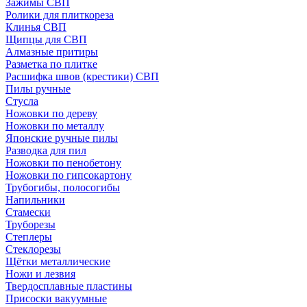
Зажимы СВП
Ролики для плиткореза
Клинья СВП
Щипцы для СВП
Алмазные притиры
Разметка по плитке
Расшифка швов (крестики) СВП
Пилы ручные
Стусла
Ножовки по дереву
Ножовки по металлу
Японские ручные пилы
Разводка для пил
Ножовки по пенобетону
Ножовки по гипсокартону
Трубогибы, полосогибы
Напильники
Стамески
Труборезы
Степлеры
Стеклорезы
Щётки металлические
Ножи и лезвия
Твердосплавные пластины
Присоски вакуумные