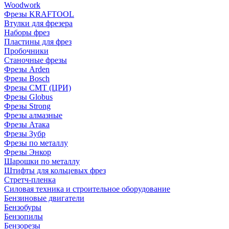
Woodwork
Фрезы KRAFTOOL
Втулки для фрезера
Наборы фрез
Пластины для фрез
Пробочники
Станочные фрезы
Фрезы Arden
Фрезы Bosch
Фрезы CMT (ЦРИ)
Фрезы Globus
Фрезы Strong
Фрезы алмазные
Фрезы Атака
Фрезы Зубр
Фрезы по металлу
Фрезы Энкор
Шарошки по металлу
Штифты для кольцевых фрез
Стретч-пленка
Силовая техника и строительное оборудование
Бензиновые двигатели
Бензобуры
Бензопилы
Бензорезы