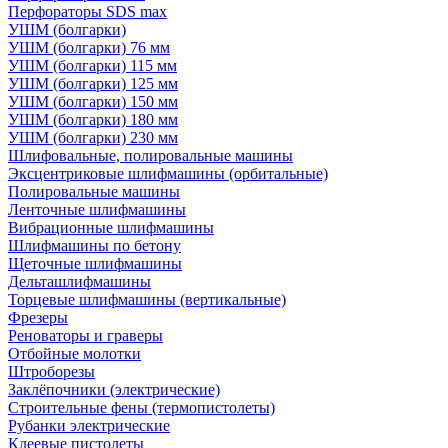
Перфораторы SDS max
УШМ (болгарки)
УШМ (болгарки) 76 мм
УШМ (болгарки) 115 мм
УШМ (болгарки) 125 мм
УШМ (болгарки) 150 мм
УШМ (болгарки) 180 мм
УШМ (болгарки) 230 мм
Шлифовальные, полировальные машины
Эксцентриковые шлифмашины (орбитальные)
Полировальные машины
Ленточные шлифмашины
Вибрационные шлифмашины
Шлифмашины по бетону
Щеточные шлифмашины
Дельташлифмашины
Торцевые шлифмашины (вертикальные)
Фрезеры
Реноваторы и граверы
Отбойные молотки
Штроборезы
Заклёпочники (электрические)
Строительные фены (термопистолеты)
Рубанки электрические
Клеевые пистолеты