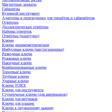
Магнитные захваты
Гайкорезы
Кузовной инструмент
Адаптеры и переходники для трещёток и гайковёртов
Отвёртки
Диэлектрические отвёртки
Наборы отверток
Отвёртки (поштучно)
Ключи
Ключи динамометрические
Имбусовые ключи (шестигранники)
Разводные ключи
Рожковые ключи
Накидные ключи
Комбинированные ключи
Торцевые ключи
Трубные ключи
Ударные ключи
Ключи TORX
Ключи для инструмента
Ступенчатые ключи (для американок)
Ключи для метчиков
Ключи для плашек
Ключи к пружинному зажиму