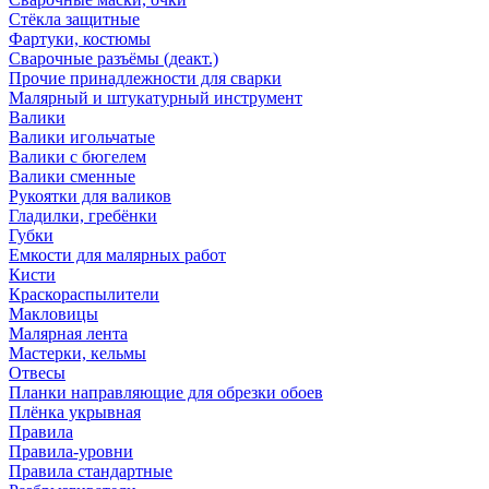
Стёкла защитные
Фартуки, костюмы
Сварочные разъёмы (деакт.)
Прочие принадлежности для сварки
Малярный и штукатурный инструмент
Валики
Валики игольчатые
Валики с бюгелем
Валики сменные
Рукоятки для валиков
Гладилки, гребёнки
Губки
Емкости для малярных работ
Кисти
Краскораспылители
Макловицы
Малярная лента
Мастерки, кельмы
Отвесы
Планки направляющие для обрезки обоев
Плёнка укрывная
Правила
Правила-уровни
Правила стандартные