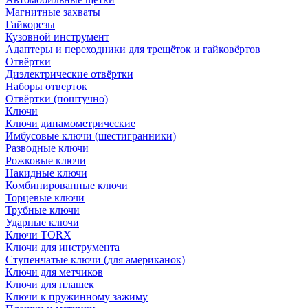
Магнитные захваты
Гайкорезы
Кузовной инструмент
Адаптеры и переходники для трещёток и гайковёртов
Отвёртки
Диэлектрические отвёртки
Наборы отверток
Отвёртки (поштучно)
Ключи
Ключи динамометрические
Имбусовые ключи (шестигранники)
Разводные ключи
Рожковые ключи
Накидные ключи
Комбинированные ключи
Торцевые ключи
Трубные ключи
Ударные ключи
Ключи TORX
Ключи для инструмента
Ступенчатые ключи (для американок)
Ключи для метчиков
Ключи для плашек
Ключи к пружинному зажиму