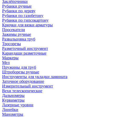
Заклёпочники
Рубанки ручные
Рубанки по дереву
Рубанки по газобетону
Рубанки по гипсокартону
Крючки для вязки арматуры
Просекатели
Зажимы ручные
Развальцовка труб
Тросорезы
Разметочный инструмент
Карандаши разметочные
Маркеры
Мел
Пружины для труб
Штроборезы ручные
Инструменты для укладки ламината
Заточное оборудование
Измерительный инструмент
Вехи телескопические
Дальномеры
Курвиметры
Лазерные уровни
Линейки
Манометры