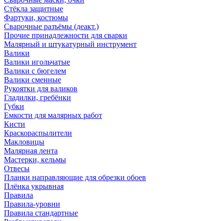
Стёкла защитные
Фартуки, костюмы
Сварочные разъёмы (деакт.)
Прочие принадлежности для сварки
Малярный и штукатурный инструмент
Валики
Валики игольчатые
Валики с бюгелем
Валики сменные
Рукоятки для валиков
Гладилки, гребёнки
Губки
Емкости для малярных работ
Кисти
Краскораспылители
Макловицы
Малярная лента
Мастерки, кельмы
Отвесы
Планки направляющие для обрезки обоев
Плёнка укрывная
Правила
Правила-уровни
Правила стандартные