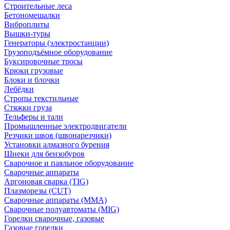
Строительные леса
Бетономешалки
Виброплиты
Вышки-туры
Генераторы (электростанции)
Грузоподъёмное оборудование
Буксировочные тросы
Крюки грузовые
Блоки и блочки
Лебёдки
Стропы текстильные
Стяжки груза
Тельферы и тали
Промышленные электродвигатели
Резчики швов (швонарезчики)
Установки алмазного бурения
Шнеки для бензобуров
Сварочное и паяльное оборудование
Сварочные аппараты
Аргоновая сварка (TIG)
Плазморезы (CUT)
Сварочные аппараты (MMA)
Сварочные полуавтоматы (MIG)
Горелки сварочные, газовые
Газовые горелки