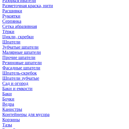
Разбрызгиватели
Разметочная краска, нити
Расшивки
Рукоятки
Серпянка
Сетка абразивная
Тёрки
Цикли, скребки
Шпатели
Зубчатые шпатели
Малярные шпатели
Прочие шпатели
Резиновые шпатели
Фасадные шпатели
Шпатель-скребок
Шпатели зубчатые
Сад и огород
Баки и емкости
Баки
Бочки
Ведра
Канистры
Контейнеры для мусора
Корзины
Тазы