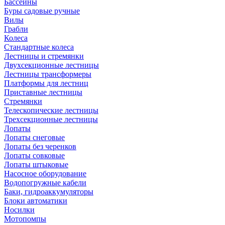
Бассейны
Буры садовые ручные
Вилы
Грабли
Колеса
Стандартные колеса
Лестницы и стремянки
Двухсекционные лестницы
Лестницы трансформеры
Платформы для лестниц
Приставные лестницы
Стремянки
Телескопические лестницы
Трехсекционные лестницы
Лопаты
Лопаты снеговые
Лопаты без черенков
Лопаты совковые
Лопаты штыковые
Насосное оборудование
Водопогружные кабели
Баки, гидроаккумуляторы
Блоки автоматики
Носилки
Мотопомпы