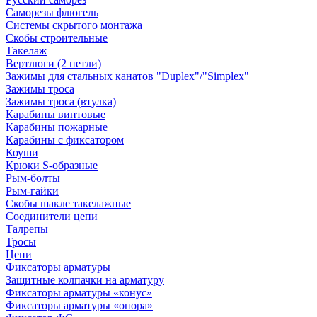
Саморезы флюгель
Системы скрытого монтажа
Скобы строительные
Такелаж
Вертлюги (2 петли)
Зажимы для стальных канатов "Duplex"/"Simplex"
Зажимы троса
Зажимы троса (втулка)
Карабины винтовые
Карабины пожарные
Карабины с фиксатором
Коуши
Крюки S-образные
Рым-болты
Рым-гайки
Скобы шакле такелажные
Соединители цепи
Талрепы
Тросы
Цепи
Фиксаторы арматуры
Защитные колпачки на арматуру
Фиксаторы арматуры «конус»
Фиксаторы арматуры «опора»