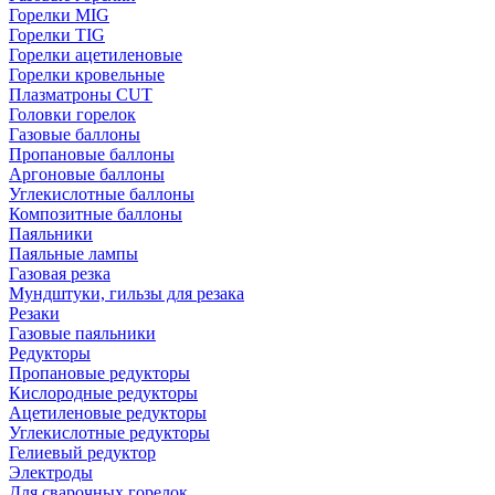
Горелки MIG
Горелки TIG
Горелки ацетиленовые
Горелки кровельные
Плазматроны CUT
Головки горелок
Газовые баллоны
Пропановые баллоны
Аргоновые баллоны
Углекислотные баллоны
Композитные баллоны
Паяльники
Паяльные лампы
Газовая резка
Мундштуки, гильзы для резака
Резаки
Газовые паяльники
Редукторы
Пропановые редукторы
Кислородные редукторы
Ацетиленовые редукторы
Углекислотные редукторы
Гелиевый редуктор
Электроды
Для сварочных горелок