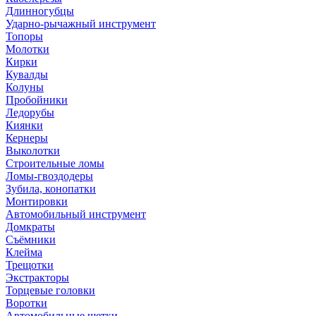
Длинногубцы
Ударно-рычажный инструмент
Топоры
Молотки
Кирки
Кувалды
Колуны
Пробойники
Ледорубы
Киянки
Кернеры
Выколотки
Строительные ломы
Ломы-гвоздодеры
Зубила, конопатки
Монтировки
Автомобильный инструмент
Домкраты
Съёмники
Клейма
Трещотки
Экстракторы
Торцевые головки
Воротки
Автомобильные щетки