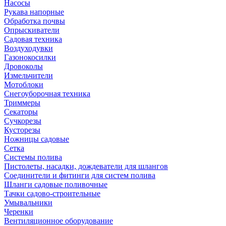
Насосы
Рукава напорные
Обработка почвы
Опрыскиватели
Садовая техника
Воздуходувки
Газонокосилки
Дровоколы
Измельчители
Мотоблоки
Снегоуборочная техника
Триммеры
Секаторы
Сучкорезы
Кусторезы
Ножницы садовые
Сетка
Системы полива
Пистолеты, насадки, дождеватели для шлангов
Соединители и фитинги для систем полива
Шланги садовые поливочные
Тачки садово-строительные
Умывальники
Черенки
Вентиляционное оборудование