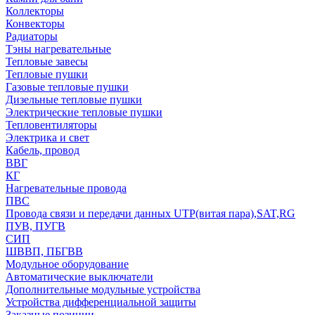
Коллекторы
Конвекторы
Радиаторы
Тэны нагревательные
Тепловые завесы
Тепловые пушки
Газовые тепловые пушки
Дизельные тепловые пушки
Электрические тепловые пушки
Тепловентиляторы
Электрика и свет
Кабель, провод
ВВГ
КГ
Нагревательные провода
ПВС
Провода связи и передачи данных UTP(витая пара),SAT,RG
ПУВ, ПУГВ
СИП
ШВВП, ПБГВВ
Модульное оборудование
Автоматические выключатели
Дополнительные модульные устройства
Устройства дифференциальной защиты
Заказные позиции