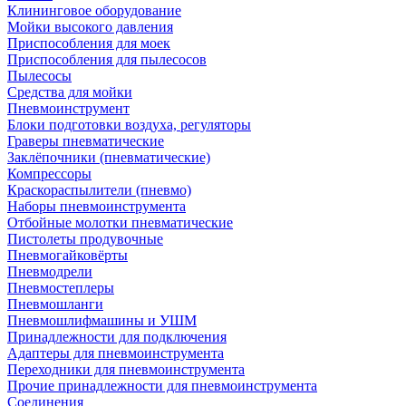
Клининговое оборудование
Мойки высокого давления
Приспособления для моек
Приспособления для пылесосов
Пылесосы
Средства для мойки
Пневмоинструмент
Блоки подготовки воздуха, регуляторы
Граверы пневматические
Заклёпочники (пневматические)
Компрессоры
Краскораспылители (пневмо)
Наборы пневмоинструмента
Отбойные молотки пневматические
Пистолеты продувочные
Пневмогайковёрты
Пневмодрели
Пневмостеплеры
Пневмошланги
Пневмошлифмашины и УШМ
Принадлежности для подключения
Адаптеры для пневмоинструмента
Переходники для пневмоинструмента
Прочие принадлежности для пневмоинструмента
Соединения