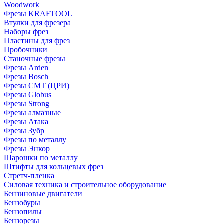
Woodwork
Фрезы KRAFTOOL
Втулки для фрезера
Наборы фрез
Пластины для фрез
Пробочники
Станочные фрезы
Фрезы Arden
Фрезы Bosch
Фрезы CMT (ЦРИ)
Фрезы Globus
Фрезы Strong
Фрезы алмазные
Фрезы Атака
Фрезы Зубр
Фрезы по металлу
Фрезы Энкор
Шарошки по металлу
Штифты для кольцевых фрез
Стретч-пленка
Силовая техника и строительное оборудование
Бензиновые двигатели
Бензобуры
Бензопилы
Бензорезы