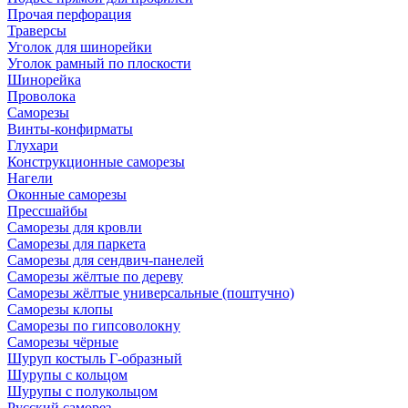
Прочая перфорация
Траверсы
Уголок для шинорейки
Уголок рамный по плоскости
Шинорейка
Проволока
Саморезы
Винты-конфирматы
Глухари
Конструкционные саморезы
Нагели
Оконные саморезы
Прессшайбы
Саморезы для кровли
Саморезы для паркета
Саморезы для сендвич-панелей
Саморезы жёлтые по дереву
Саморезы жёлтые универсальные (поштучно)
Саморезы клопы
Саморезы по гипсоволокну
Саморезы чёрные
Шуруп костыль Г-образный
Шурупы с кольцом
Шурупы с полукольцом
Русский саморез