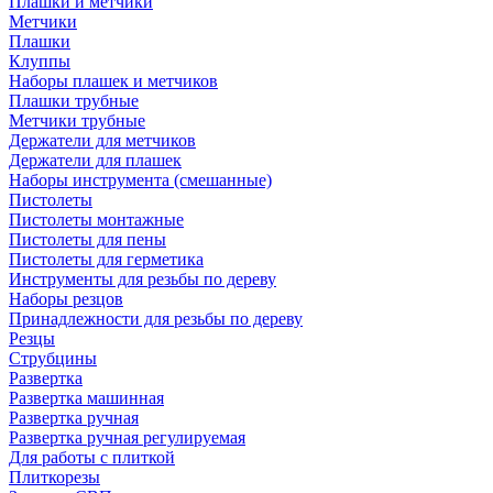
Плашки и метчики
Метчики
Плашки
Клуппы
Наборы плашек и метчиков
Плашки трубные
Метчики трубные
Держатели для метчиков
Держатели для плашек
Наборы инструмента (смешанные)
Пистолеты
Пистолеты монтажные
Пистолеты для пены
Пистолеты для герметика
Инструменты для резьбы по дереву
Наборы резцов
Принадлежности для резьбы по дереву
Резцы
Струбцины
Развертка
Развертка машинная
Развертка ручная
Развертка ручная регулируемая
Для работы с плиткой
Плиткорезы