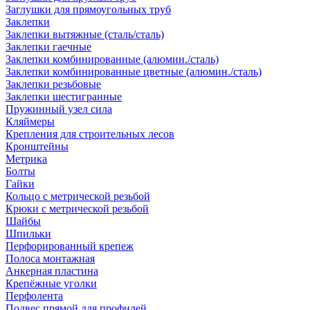
Заглушки для прямоугольных труб
Заклепки
Заклепки вытяжные (сталь/сталь)
Заклепки гаечные
Заклепки комбинированные (алюмин./сталь)
Заклепки комбинированные цветные (алюмин./сталь)
Заклепки резьбовые
Заклепки шестигранные
Пружинный узел сила
Кляймеры
Крепления для строительных лесов
Кронштейны
Метрика
Болты
Гайки
Кольцо с метрической резьбой
Крюки с метрической резьбой
Шайбы
Шпильки
Перфорированный крепеж
Полоса монтажная
Анкерная пластина
Крепёжные уголки
Перфолента
Подвес прямой для профилей