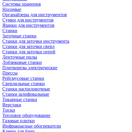
Системы хранения
Носимые
Органайзеры для инструментов
Сумки для инструментов
Ящики для инструментов
Станки
Заточные станки
Станки для заточки инструмента
Станки для заточки сверл
Станки для заточки цепей
Ленточные пилы
Лобзиковые станки
Плиткорезы электрические
Прессы
Рейсмусовые станки
Сверлильные станки
Станки распиловочные
Станки шлифовальные
Токарные станки
Верстаки
Тиски
Тепловое оборудование
Газовые плитки
Инфракрасные обогреватели
Камни для бани