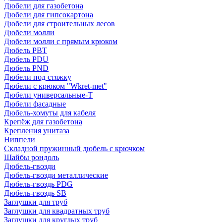
Дюбели для газобетона
Дюбели для гипсокартона
Дюбели для строительных лесов
Дюбели молли
Дюбели молли с прямым крюком
Дюбель PBT
Дюбель PDU
Дюбель PND
Дюбели под стяжку
Дюбели с крюком "Wkret-met"
Дюбели универсальные-Т
Дюбели фасадные
Дюбель-хомуты для кабеля
Крепёж для газобетона
Крепления унитаза
Ниппели
Складной пружинный дюбель с крючком
Шайбы рондоль
Дюбель-гвозди
Дюбель-гвозди металлические
Дюбель-гвоздь PDG
Дюбель-гвоздь SB
Заглушки для труб
Заглушки для квадратных труб
Заглушки для круглых труб