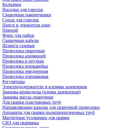
Колпачки
Насадки для горелок
Сварочные наконечники
Сопла для горелок
Цанги и держатели цанг
Припой
Флюс для пайки
Сварочные кабели
Шланги газовые
Проволока сварочная
Проволока алюминий
Проволока в прутках
Проволока нержавейка
Проволока омедненная
Проволока порошковая
Регуляторы
Электрододержатели и клеммы заземления
Зажимы-крокодилы (клемы заземления)
Зажимы массы сварочные
Для сварки пластиковых труб
Направляющие каналы для сварочной проволоки
Аппараты для сварки полипропиленовых труб
Магнитные угольники для сварки
СИЗ для сварщика
Сварочные маски, очки