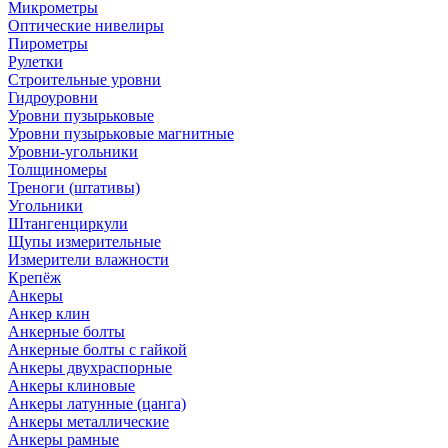
Микрометры
Оптические нивелиры
Пирометры
Рулетки
Строительные уровни
Гидроуровни
Уровни пузырьковые
Уровни пузырьковые магнитные
Уровни-угольники
Толщиномеры
Треноги (штативы)
Угольники
Штангенциркули
Щупы измерительные
Измерители влажности
Крепёж
Анкеры
Анкер клин
Анкерные болты
Анкерные болты с гайкой
Анкеры двухраспорные
Анкеры клиновые
Анкеры латунные (цанга)
Анкеры металлические
Анкеры рамные