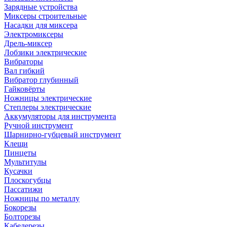
Зарядные устройства
Миксеры строительные
Насадки для миксера
Электромиксеры
Дрель-миксер
Лобзики электрические
Вибраторы
Вал гибкий
Вибратор глубинный
Гайковёрты
Ножницы электрические
Степлеры электрические
Аккумуляторы для инструмента
Ручной инструмент
Шарнирно-губцевый инструмент
Клещи
Пинцеты
Мультитулы
Кусачки
Плоскогубцы
Пассатижи
Ножницы по металлу
Бокорезы
Болторезы
Кабелерезы