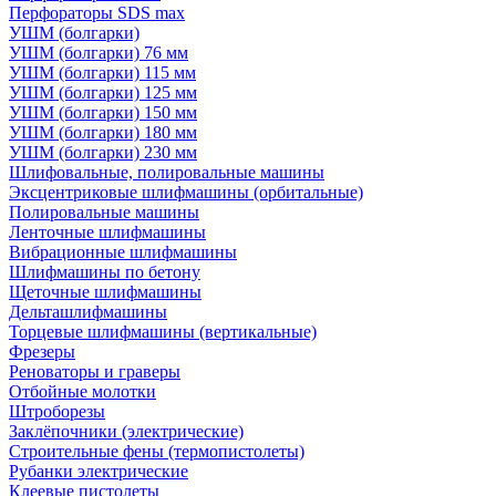
Перфораторы SDS max
УШМ (болгарки)
УШМ (болгарки) 76 мм
УШМ (болгарки) 115 мм
УШМ (болгарки) 125 мм
УШМ (болгарки) 150 мм
УШМ (болгарки) 180 мм
УШМ (болгарки) 230 мм
Шлифовальные, полировальные машины
Эксцентриковые шлифмашины (орбитальные)
Полировальные машины
Ленточные шлифмашины
Вибрационные шлифмашины
Шлифмашины по бетону
Щеточные шлифмашины
Дельташлифмашины
Торцевые шлифмашины (вертикальные)
Фрезеры
Реноваторы и граверы
Отбойные молотки
Штроборезы
Заклёпочники (электрические)
Строительные фены (термопистолеты)
Рубанки электрические
Клеевые пистолеты