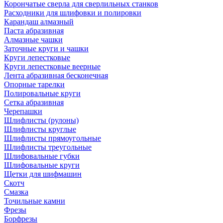
Корончатые сверла для сверлильных станков
Расходники для шлифовки и полировки
Карандаш алмазный
Паста абразивная
Алмазные чашки
Заточные круги и чашки
Круги лепестковые
Круги лепестковые веерные
Лента абразивная бесконечная
Опорные тарелки
Полировальные круги
Сетка абразивная
Черепашки
Шлифлисты (рулоны)
Шлифлисты круглые
Шлифлисты прямоугольные
Шлифлисты треугольные
Шлифовальные губки
Шлифовальные круги
Щетки для шифмашин
Скотч
Смазка
Точильные камни
Фрезы
Борфрезы