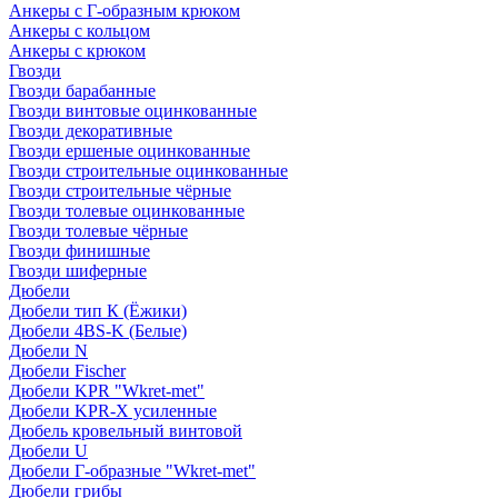
Анкеры с Г-образным крюком
Анкеры с кольцом
Анкеры с крюком
Гвозди
Гвозди барабанные
Гвозди винтовые оцинкованные
Гвозди декоративные
Гвозди ершеные оцинкованные
Гвозди строительные оцинкованные
Гвозди строительные чёрные
Гвозди толевые оцинкованные
Гвозди толевые чёрные
Гвозди финишные
Гвозди шиферные
Дюбели
Дюбели тип К (Ёжики)
Дюбели 4BS-K (Белые)
Дюбели N
Дюбели Fischer
Дюбели KPR "Wkret-met"
Дюбели KPR-Х усиленные
Дюбель кровельный винтовой
Дюбели U
Дюбели Г-образные "Wkret-met"
Дюбели грибы