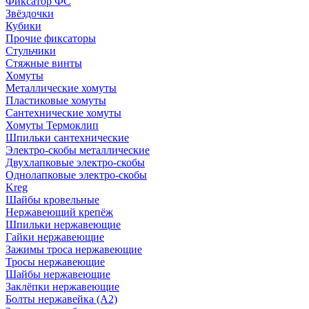
Фиксатор ФС
Звёздочки
Кубики
Прочие фиксаторы
Стульчики
Стяжные винты
Хомуты
Металлические хомуты
Пластиковые хомуты
Сантехнические хомуты
Хомуты Термоклип
Шпильки сантехнические
Электро-скобы металлические
Двухлапковые электро-скобы
Однолапковые электро-скобы
Kreg
Шайбы кровельные
Нержавеющий крепёж
Шпильки нержавеющие
Гайки нержавеющие
Зажимы троса нержавеющие
Тросы нержавеющие
Шайбы нержавеющие
Заклёпки нержавеющие
Болты нержавейка (А2)