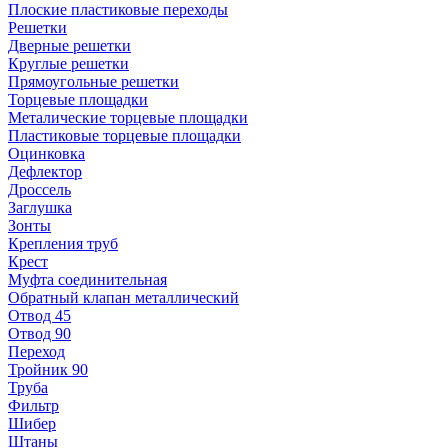
Плоские пластиковые переходы
Решетки
Дверные решетки
Круглые решетки
Прямоугольные решетки
Торцевые площадки
Металические торцевые площадки
Пластиковые торцевые площадки
Оцинковка
Дефлектор
Дроссель
Заглушка
Зонты
Крепления труб
Крест
Муфта соединительная
Обратный клапан металлический
Отвод 45
Отвод 90
Переход
Тройник 90
Труба
Фильтр
Шибер
Штаны