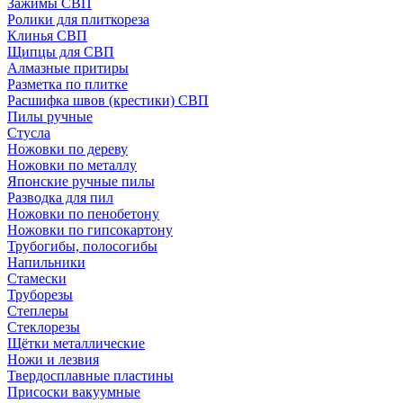
Зажимы СВП
Ролики для плиткореза
Клинья СВП
Щипцы для СВП
Алмазные притиры
Разметка по плитке
Расшифка швов (крестики) СВП
Пилы ручные
Стусла
Ножовки по дереву
Ножовки по металлу
Японские ручные пилы
Разводка для пил
Ножовки по пенобетону
Ножовки по гипсокартону
Трубогибы, полосогибы
Напильники
Стамески
Труборезы
Степлеры
Стеклорезы
Щётки металлические
Ножи и лезвия
Твердосплавные пластины
Присоски вакуумные