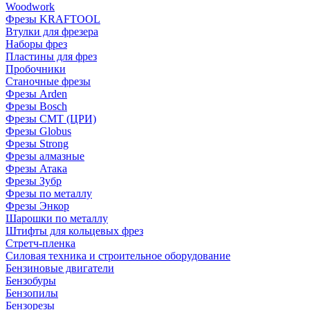
Woodwork
Фрезы KRAFTOOL
Втулки для фрезера
Наборы фрез
Пластины для фрез
Пробочники
Станочные фрезы
Фрезы Arden
Фрезы Bosch
Фрезы CMT (ЦРИ)
Фрезы Globus
Фрезы Strong
Фрезы алмазные
Фрезы Атака
Фрезы Зубр
Фрезы по металлу
Фрезы Энкор
Шарошки по металлу
Штифты для кольцевых фрез
Стретч-пленка
Силовая техника и строительное оборудование
Бензиновые двигатели
Бензобуры
Бензопилы
Бензорезы