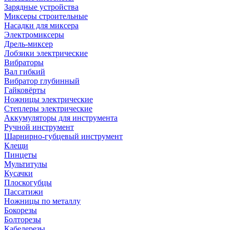
Зарядные устройства
Миксеры строительные
Насадки для миксера
Электромиксеры
Дрель-миксер
Лобзики электрические
Вибраторы
Вал гибкий
Вибратор глубинный
Гайковёрты
Ножницы электрические
Степлеры электрические
Аккумуляторы для инструмента
Ручной инструмент
Шарнирно-губцевый инструмент
Клещи
Пинцеты
Мультитулы
Кусачки
Плоскогубцы
Пассатижи
Ножницы по металлу
Бокорезы
Болторезы
Кабелерезы