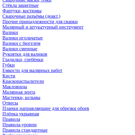
Стёкла защитные
Фартуки, костюмы
Сварочные разъёмы (деакт.)
Прочие принадлежности для сварки
Малярный и штукатурный инструмент
Валики
Валики игольчатые
Валики с бюгелем
Валики сменные
Рукоятки для валиков
Гладилки, гребёнки
Губки
Емкости для малярных работ
Кисти
Краскораспылители
Макловицы
Малярная лента
Мастерки, кельмы
Отвесы
Планки направляющие для обрезки обоев
Плёнка укрывная
Правила
Правила-уровни
Правила стандартные