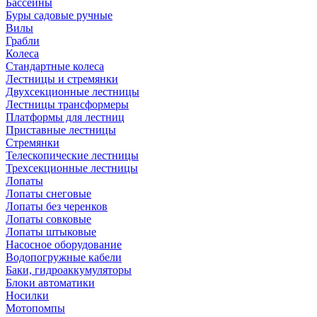
Бассейны
Буры садовые ручные
Вилы
Грабли
Колеса
Стандартные колеса
Лестницы и стремянки
Двухсекционные лестницы
Лестницы трансформеры
Платформы для лестниц
Приставные лестницы
Стремянки
Телескопические лестницы
Трехсекционные лестницы
Лопаты
Лопаты снеговые
Лопаты без черенков
Лопаты совковые
Лопаты штыковые
Насосное оборудование
Водопогружные кабели
Баки, гидроаккумуляторы
Блоки автоматики
Носилки
Мотопомпы