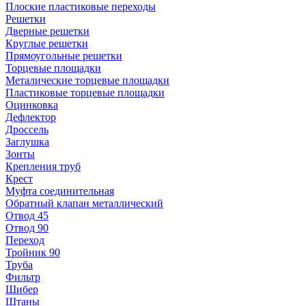
Плоские пластиковые переходы
Решетки
Дверные решетки
Круглые решетки
Прямоугольные решетки
Торцевые площадки
Металические торцевые площадки
Пластиковые торцевые площадки
Оцинковка
Дефлектор
Дроссель
Заглушка
Зонты
Крепления труб
Крест
Муфта соединительная
Обратный клапан металлический
Отвод 45
Отвод 90
Переход
Тройник 90
Труба
Фильтр
Шибер
Штаны