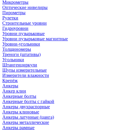
Микрометры
Оптические нивелиры
Пирометры
Рулетки
Строительные уровни
Гидроуровни
Уровни пузырьковые
Уровни пузырьковые магнитные
Уровни-угольники
Толщиномеры
Треноги (штативы)
Угольники
Штангенциркули
Щупы измерительные
Измерители влажности
Крепёж
Анкеры
Анкер клин
Анкерные болты
Анкерные болты с гайкой
Анкеры двухраспорные
Анкеры клиновые
Анкеры латунные (цанга)
Анкеры металлические
Анкеры рамные