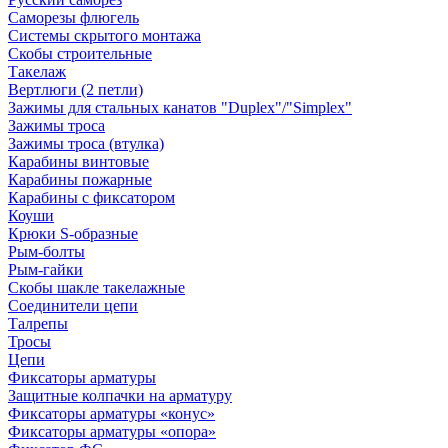
Саморезы флюгель
Системы скрытого монтажа
Скобы строительные
Такелаж
Вертлюги (2 петли)
Зажимы для стальных канатов "Duplex"/"Simplex"
Зажимы троса
Зажимы троса (втулка)
Карабины винтовые
Карабины пожарные
Карабины с фиксатором
Коуши
Крюки S-образные
Рым-болты
Рым-гайки
Скобы шакле такелажные
Соединители цепи
Талрепы
Тросы
Цепи
Фиксаторы арматуры
Защитные колпачки на арматуру
Фиксаторы арматуры «конус»
Фиксаторы арматуры «опора»