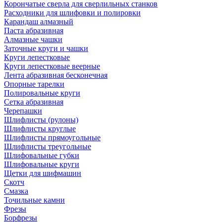
Корончатые сверла для сверлильных станков
Расходники для шлифовки и полировки
Карандаш алмазный
Паста абразивная
Алмазные чашки
Заточные круги и чашки
Круги лепестковые
Круги лепестковые веерные
Лента абразивная бесконечная
Опорные тарелки
Полировальные круги
Сетка абразивная
Черепашки
Шлифлисты (рулоны)
Шлифлисты круглые
Шлифлисты прямоугольные
Шлифлисты треугольные
Шлифовальные губки
Шлифовальные круги
Щетки для шифмашин
Скотч
Смазка
Точильные камни
Фрезы
Борфрезы