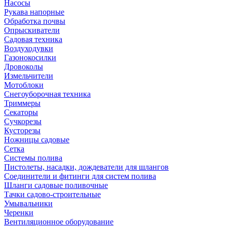
Насосы
Рукава напорные
Обработка почвы
Опрыскиватели
Садовая техника
Воздуходувки
Газонокосилки
Дровоколы
Измельчители
Мотоблоки
Снегоуборочная техника
Триммеры
Секаторы
Сучкорезы
Кусторезы
Ножницы садовые
Сетка
Системы полива
Пистолеты, насадки, дождеватели для шлангов
Соединители и фитинги для систем полива
Шланги садовые поливочные
Тачки садово-строительные
Умывальники
Черенки
Вентиляционное оборудование