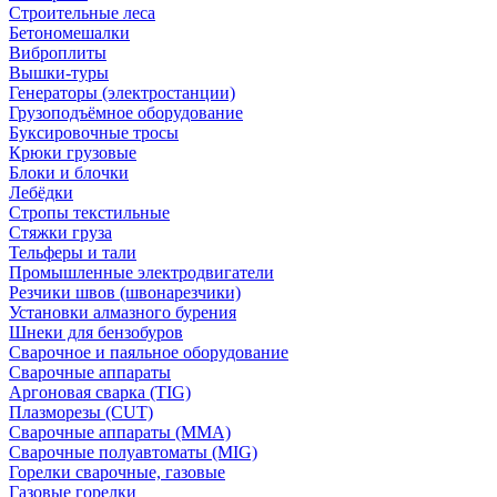
Строительные леса
Бетономешалки
Виброплиты
Вышки-туры
Генераторы (электростанции)
Грузоподъёмное оборудование
Буксировочные тросы
Крюки грузовые
Блоки и блочки
Лебёдки
Стропы текстильные
Стяжки груза
Тельферы и тали
Промышленные электродвигатели
Резчики швов (швонарезчики)
Установки алмазного бурения
Шнеки для бензобуров
Сварочное и паяльное оборудование
Сварочные аппараты
Аргоновая сварка (TIG)
Плазморезы (CUT)
Сварочные аппараты (MMA)
Сварочные полуавтоматы (MIG)
Горелки сварочные, газовые
Газовые горелки