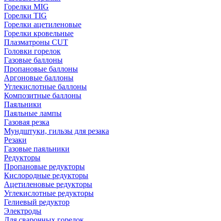
Горелки MIG
Горелки TIG
Горелки ацетиленовые
Горелки кровельные
Плазматроны CUT
Головки горелок
Газовые баллоны
Пропановые баллоны
Аргоновые баллоны
Углекислотные баллоны
Композитные баллоны
Паяльники
Паяльные лампы
Газовая резка
Мундштуки, гильзы для резака
Резаки
Газовые паяльники
Редукторы
Пропановые редукторы
Кислородные редукторы
Ацетиленовые редукторы
Углекислотные редукторы
Гелиевый редуктор
Электроды
Для сварочных горелок