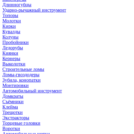
Длинногубцы
Ударно-рычажный инструмент
Топоры
Молотки
Кирки
Кувалды
Колуны
Пробойники
Ледорубы
Киянки
Кернеры
Выколотки
Строительные ломы
Ломы-гвоздодеры
Зубила, конопатки
Монтировки
Автомобильный инструмент
Домкраты
Съёмники
Клейма
Трещотки
Экстракторы
Торцевые головки
Воротки
Автомобильные щетки