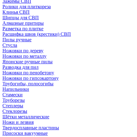
Зажимы СВП
Ролики для плиткореза
Клинья СВП
Щипцы для СВП
Алмазные притиры
Разметка по плитке
Расшифка швов (крестики) СВП
Пилы ручные
Стусла
Ножовки по дереву
Ножовки по металлу
Японские ручные пилы
Разводка для пил
Ножовки по пенобетону
Ножовки по гипсокартону
Трубогибы, полосогибы
Напильники
Стамески
Труборезы
Степлеры
Стеклорезы
Щётки металлические
Ножи и лезвия
Твердосплавные пластины
Присоски вакуумные