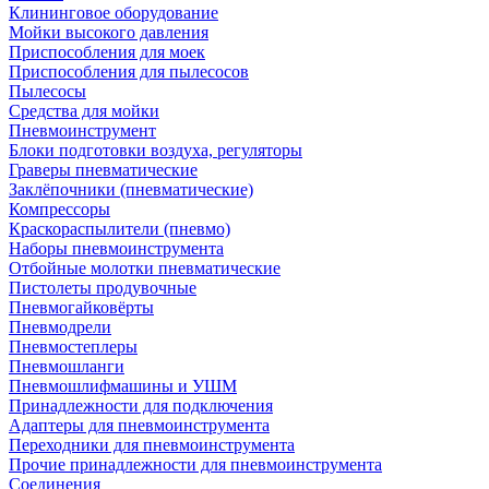
Клининговое оборудование
Мойки высокого давления
Приспособления для моек
Приспособления для пылесосов
Пылесосы
Средства для мойки
Пневмоинструмент
Блоки подготовки воздуха, регуляторы
Граверы пневматические
Заклёпочники (пневматические)
Компрессоры
Краскораспылители (пневмо)
Наборы пневмоинструмента
Отбойные молотки пневматические
Пистолеты продувочные
Пневмогайковёрты
Пневмодрели
Пневмостеплеры
Пневмошланги
Пневмошлифмашины и УШМ
Принадлежности для подключения
Адаптеры для пневмоинструмента
Переходники для пневмоинструмента
Прочие принадлежности для пневмоинструмента
Соединения