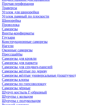
Прочая перфорация
Траверсы
Уголок для шинорейки
Уголок рамный по плоскости
Шинорейка
Проволока
Саморезы
Винты-конфирматы
Глухари
Конструкционные саморезы
Нагели
Оконные саморезы
Прессшайбы
Саморезы для кровли
Саморезы для паркета
Саморезы для сендвич-панелей
Саморезы жёлтые по дереву
Саморезы жёлтые универсальные (поштучно)
Саморезы клопы
Саморезы по гипсоволокну
Саморезы чёрные
Шуруп костыль Г-образный
Шурупы с кольцом
Шурупы с полукольцом
Русский саморез