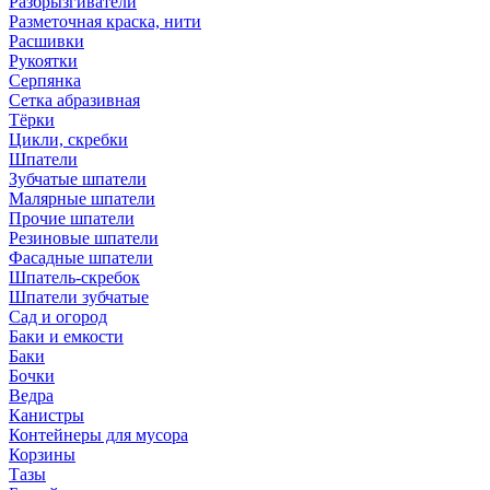
Разбрызгиватели
Разметочная краска, нити
Расшивки
Рукоятки
Серпянка
Сетка абразивная
Тёрки
Цикли, скребки
Шпатели
Зубчатые шпатели
Малярные шпатели
Прочие шпатели
Резиновые шпатели
Фасадные шпатели
Шпатель-скребок
Шпатели зубчатые
Сад и огород
Баки и емкости
Баки
Бочки
Ведра
Канистры
Контейнеры для мусора
Корзины
Тазы