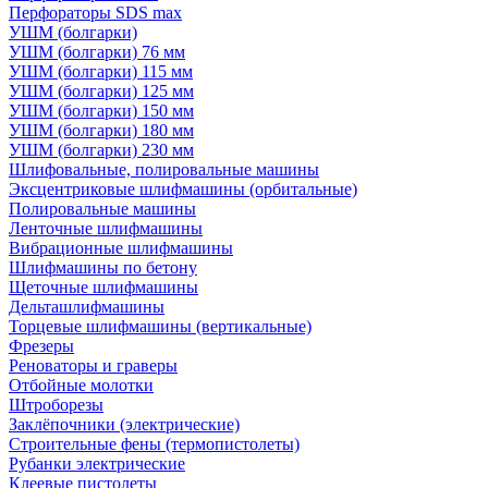
Перфораторы SDS max
УШМ (болгарки)
УШМ (болгарки) 76 мм
УШМ (болгарки) 115 мм
УШМ (болгарки) 125 мм
УШМ (болгарки) 150 мм
УШМ (болгарки) 180 мм
УШМ (болгарки) 230 мм
Шлифовальные, полировальные машины
Эксцентриковые шлифмашины (орбитальные)
Полировальные машины
Ленточные шлифмашины
Вибрационные шлифмашины
Шлифмашины по бетону
Щеточные шлифмашины
Дельташлифмашины
Торцевые шлифмашины (вертикальные)
Фрезеры
Реноваторы и граверы
Отбойные молотки
Штроборезы
Заклёпочники (электрические)
Строительные фены (термопистолеты)
Рубанки электрические
Клеевые пистолеты