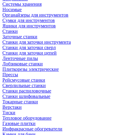
Системы хранения
Носимые
Органайзеры для инструментов
Сумки для инструментов
Ящики для инструментов
Станки
Заточные станки
Станки для заточки инструмента
Станки для заточки сверл
Станки для заточки цепей
Ленточные пилы
Лобзиковые станки
Плиткорезы электрические
Прессы
Рейсмусовые станки
Сверлильные станки
Станки распиловочные
Станки шлифовальные
Токарные станки
Верстаки
Тиски
Тепловое оборудование
Газовые плитки
Инфракрасные обогреватели
Камни для бани