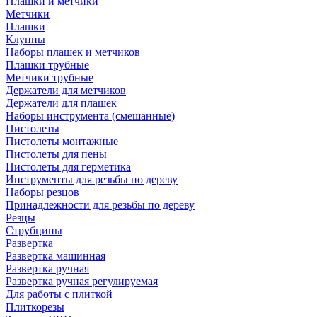
Плашки и метчики
Метчики
Плашки
Клуппы
Наборы плашек и метчиков
Плашки трубные
Метчики трубные
Держатели для метчиков
Держатели для плашек
Наборы инструмента (смешанные)
Пистолеты
Пистолеты монтажные
Пистолеты для пены
Пистолеты для герметика
Инструменты для резьбы по дереву
Наборы резцов
Принадлежности для резьбы по дереву
Резцы
Струбцины
Развертка
Развертка машинная
Развертка ручная
Развертка ручная регулируемая
Для работы с плиткой
Плиткорезы