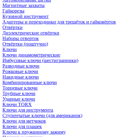
Магнитные захваты
Гайкорезы
Кузовной инструмент
Адаптеры и переходники для трещёток и гайковёртов
Отвёртки
Диэлектрические отвёртки
Наборы отверток
Отвёртки (поштучно)
Ключи
Ключи динамометрические
Имбусовые ключи (шестигранники)
Разводные ключи
Рожковые ключи
Накидные ключи
Комбинированные ключи
Торцевые ключи
Трубные ключи
Ударные ключи
Ключи TORX
Ключи для инструмента
Ступенчатые ключи (для американок)
Ключи для метчиков
Ключи для плашек
Ключи к пружинному зажиму