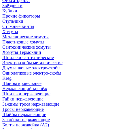
Фиксатор ФС
Звёздочки
Кубики
Прочие фиксаторы
Стульчики
Стяжные винты
Хомуты
Металлические хомуты
Пластиковые хомуты
Сантехнические хомуты
Хомуты Термоклип
Шпильки сантехнические
Электро-скобы металлические
Двухлапковые электро-скобы
Однолапковые электро-скобы
Kreg
Шайбы кровельные
Нержавеющий крепёж
Шпильки нержавеющие
Гайки нержавеющие
Зажимы троса нержавеющие
Тросы нержавеющие
Шайбы нержавеющие
Заклёпки нержавеющие
Болты нержавейка (А2)