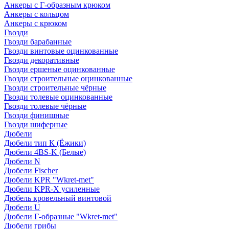
Анкеры с Г-образным крюком
Анкеры с кольцом
Анкеры с крюком
Гвозди
Гвозди барабанные
Гвозди винтовые оцинкованные
Гвозди декоративные
Гвозди ершеные оцинкованные
Гвозди строительные оцинкованные
Гвозди строительные чёрные
Гвозди толевые оцинкованные
Гвозди толевые чёрные
Гвозди финишные
Гвозди шиферные
Дюбели
Дюбели тип К (Ёжики)
Дюбели 4BS-K (Белые)
Дюбели N
Дюбели Fischer
Дюбели KPR "Wkret-met"
Дюбели KPR-Х усиленные
Дюбель кровельный винтовой
Дюбели U
Дюбели Г-образные "Wkret-met"
Дюбели грибы