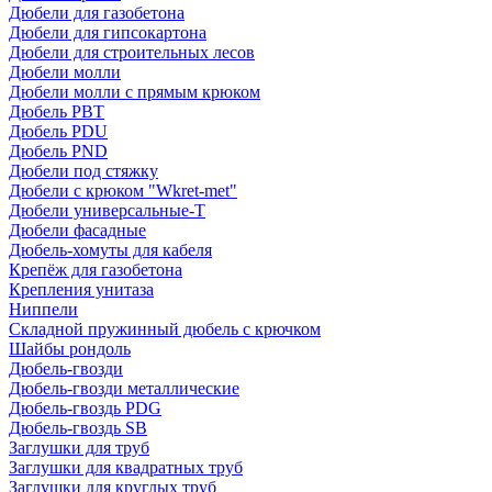
Дюбели для газобетона
Дюбели для гипсокартона
Дюбели для строительных лесов
Дюбели молли
Дюбели молли с прямым крюком
Дюбель PBT
Дюбель PDU
Дюбель PND
Дюбели под стяжку
Дюбели с крюком "Wkret-met"
Дюбели универсальные-Т
Дюбели фасадные
Дюбель-хомуты для кабеля
Крепёж для газобетона
Крепления унитаза
Ниппели
Складной пружинный дюбель с крючком
Шайбы рондоль
Дюбель-гвозди
Дюбель-гвозди металлические
Дюбель-гвоздь PDG
Дюбель-гвоздь SB
Заглушки для труб
Заглушки для квадратных труб
Заглушки для круглых труб