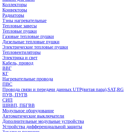
Коллекторы
Конвекторы
Радиаторы
Тэны нагревательные
Тепловые завесы
Тепловые пушки
Газовые тепловые пушки
Дизельные тепловые пушки
Электрические тепловые пушки
Тепловентиляторы
Электрика и свет
Кабель, провод
ВВГ
КГ
Нагревательные провода
ПВС
Провода связи и передачи данных UTP(витая пара),SAT,RG
ПУВ, ПУГВ
СИП
ШВВП, ПБГВВ
Модульное оборудование
Автоматические выключатели
Дополнительные модульные устройства
Устройства дифференциальной защиты
Заказные позиции