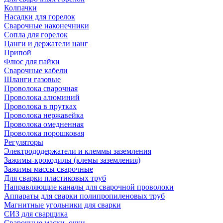
Колпачки
Насадки для горелок
Сварочные наконечники
Сопла для горелок
Цанги и держатели цанг
Припой
Флюс для пайки
Сварочные кабели
Шланги газовые
Проволока сварочная
Проволока алюминий
Проволока в прутках
Проволока нержавейка
Проволока омедненная
Проволока порошковая
Регуляторы
Электрододержатели и клеммы заземления
Зажимы-крокодилы (клемы заземления)
Зажимы массы сварочные
Для сварки пластиковых труб
Направляющие каналы для сварочной проволоки
Аппараты для сварки полипропиленовых труб
Магнитные угольники для сварки
СИЗ для сварщика
Сварочные маски, очки