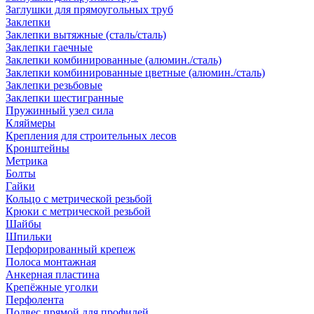
Заглушки для прямоугольных труб
Заклепки
Заклепки вытяжные (сталь/сталь)
Заклепки гаечные
Заклепки комбинированные (алюмин./сталь)
Заклепки комбинированные цветные (алюмин./сталь)
Заклепки резьбовые
Заклепки шестигранные
Пружинный узел сила
Кляймеры
Крепления для строительных лесов
Кронштейны
Метрика
Болты
Гайки
Кольцо с метрической резьбой
Крюки с метрической резьбой
Шайбы
Шпильки
Перфорированный крепеж
Полоса монтажная
Анкерная пластина
Крепёжные уголки
Перфолента
Подвес прямой для профилей