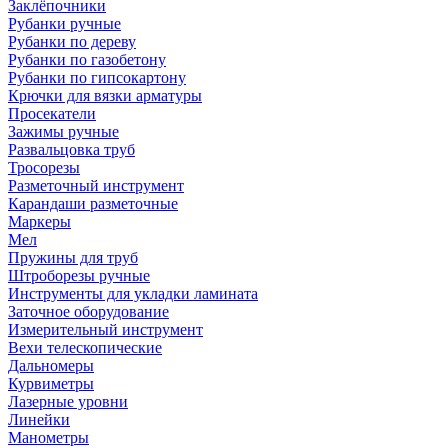
Заклёпочники
Рубанки ручные
Рубанки по дереву
Рубанки по газобетону
Рубанки по гипсокартону
Крючки для вязки арматуры
Просекатели
Зажимы ручные
Развальцовка труб
Тросорезы
Разметочный инструмент
Карандаши разметочные
Маркеры
Мел
Пружины для труб
Штроборезы ручные
Инструменты для укладки ламината
Заточное оборудование
Измерительный инструмент
Вехи телескопические
Дальномеры
Курвиметры
Лазерные уровни
Линейки
Манометры