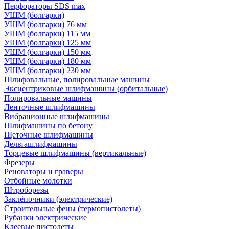
Перфораторы SDS max
УШМ (болгарки)
УШМ (болгарки) 76 мм
УШМ (болгарки) 115 мм
УШМ (болгарки) 125 мм
УШМ (болгарки) 150 мм
УШМ (болгарки) 180 мм
УШМ (болгарки) 230 мм
Шлифовальные, полировальные машины
Эксцентриковые шлифмашины (орбитальные)
Полировальные машины
Ленточные шлифмашины
Вибрационные шлифмашины
Шлифмашины по бетону
Щеточные шлифмашины
Дельташлифмашины
Торцевые шлифмашины (вертикальные)
Фрезеры
Реноваторы и граверы
Отбойные молотки
Штроборезы
Заклёпочники (электрические)
Строительные фены (термопистолеты)
Рубанки электрические
Клеевые пистолеты