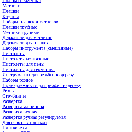
Плашки и метчики
Метчики
Плашки
Клуппы
Наборы плашек и метчиков
Плашки трубные
Метчики трубные
Держатели для метчиков
Держатели для плашек
Наборы инструмента (смешанные)
Пистолеты
Пистолеты монтажные
Пистолеты для пены
Пистолеты для герметика
Инструменты для резьбы по дереву
Наборы резцов
Принадлежности для резьбы по дереву
Резцы
Струбцины
Развертка
Развертка машинная
Развертка ручная
Развертка ручная регулируемая
Для работы с плиткой
Плиткорезы