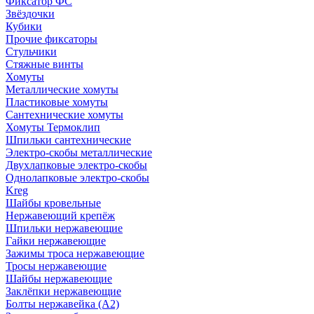
Фиксатор ФС
Звёздочки
Кубики
Прочие фиксаторы
Стульчики
Стяжные винты
Хомуты
Металлические хомуты
Пластиковые хомуты
Сантехнические хомуты
Хомуты Термоклип
Шпильки сантехнические
Электро-скобы металлические
Двухлапковые электро-скобы
Однолапковые электро-скобы
Kreg
Шайбы кровельные
Нержавеющий крепёж
Шпильки нержавеющие
Гайки нержавеющие
Зажимы троса нержавеющие
Тросы нержавеющие
Шайбы нержавеющие
Заклёпки нержавеющие
Болты нержавейка (А2)