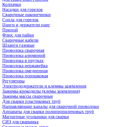
Колпачки
Насадки для горелок
Сварочные наконечники
Сопла для горелок
Цанги и держатели цанг
Припой
Флюс для пайки
Сварочные кабели
Шланги газовые
Проволока сварочная
Проволока алюминий
Проволока в прутках
Проволока нержавейка
Проволока омедненная
Проволока порошковая
Регуляторы
Электрододержатели и клеммы заземления
Зажимы-крокодилы (клемы заземления)
Зажимы массы сварочные
Для сварки пластиковых труб
Направляющие каналы для сварочной проволоки
Аппараты для сварки полипропиленовых труб
Магнитные угольники для сварки
СИЗ для сварщика
Сварочные маски, очки