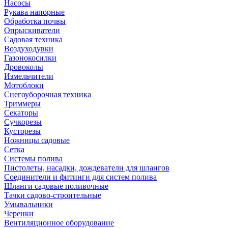
Насосы
Рукава напорные
Обработка почвы
Опрыскиватели
Садовая техника
Воздуходувки
Газонокосилки
Дровоколы
Измельчители
Мотоблоки
Снегоуборочная техника
Триммеры
Секаторы
Сучкорезы
Кусторезы
Ножницы садовые
Сетка
Системы полива
Пистолеты, насадки, дождеватели для шлангов
Соединители и фитинги для систем полива
Шланги садовые поливочные
Тачки садово-строительные
Умывальники
Черенки
Вентиляционное оборудование