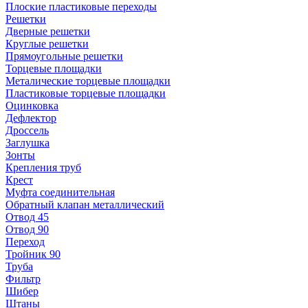
Плоские пластиковые переходы
Решетки
Дверные решетки
Круглые решетки
Прямоугольные решетки
Торцевые площадки
Металические торцевые площадки
Пластиковые торцевые площадки
Оцинковка
Дефлектор
Дроссель
Заглушка
Зонты
Крепления труб
Крест
Муфта соединительная
Обратный клапан металлический
Отвод 45
Отвод 90
Переход
Тройник 90
Труба
Фильтр
Шибер
Штаны