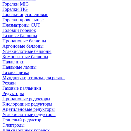
Горелки MIG
Горелки TIG
Горелки ацетиленовые
Горелки кровельные
Плазматроны CUT
Головки горелок
Газовые баллоны
Пропановые баллоны
Аргоновые баллоны
Углекислотные баллоны
Композитные баллоны
Паяльники
Паяльные лампы
Газовая резка
Мундштуки, гильзы для резака
Резаки
Газовые паяльники
Редукторы
Пропановые редукторы
Кислородные редукторы
Ацетиленовые редукторы
Углекислотные редукторы
Гелиевый редуктор
Электроды
Для сварочных горелок