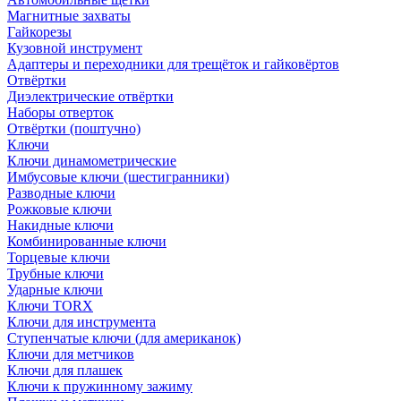
Магнитные захваты
Гайкорезы
Кузовной инструмент
Адаптеры и переходники для трещёток и гайковёртов
Отвёртки
Диэлектрические отвёртки
Наборы отверток
Отвёртки (поштучно)
Ключи
Ключи динамометрические
Имбусовые ключи (шестигранники)
Разводные ключи
Рожковые ключи
Накидные ключи
Комбинированные ключи
Торцевые ключи
Трубные ключи
Ударные ключи
Ключи TORX
Ключи для инструмента
Ступенчатые ключи (для американок)
Ключи для метчиков
Ключи для плашек
Ключи к пружинному зажиму