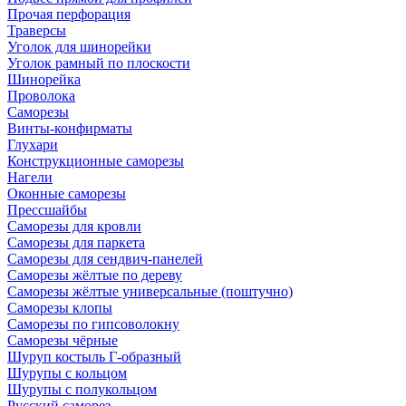
Прочая перфорация
Траверсы
Уголок для шинорейки
Уголок рамный по плоскости
Шинорейка
Проволока
Саморезы
Винты-конфирматы
Глухари
Конструкционные саморезы
Нагели
Оконные саморезы
Прессшайбы
Саморезы для кровли
Саморезы для паркета
Саморезы для сендвич-панелей
Саморезы жёлтые по дереву
Саморезы жёлтые универсальные (поштучно)
Саморезы клопы
Саморезы по гипсоволокну
Саморезы чёрные
Шуруп костыль Г-образный
Шурупы с кольцом
Шурупы с полукольцом
Русский саморез