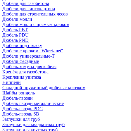
Дюбели для газобетона
Дюбели для гипсокартона
Дюбели для строительных лесов
Дюбели молли
Дюбели молли с прямым крюком
Дюбель PBT
Дюбель PDU
Дюбель PND
Дюбели под стяжку
Дюбели с крюком "Wkret-met"
Дюбели универсальные-Т
Дюбели фасадные
Дюбель-хомуты для кабеля
Крепёж для газобетона
Крепления унитаза
Ниппели
Складной пружинный дюбель с крючком
Шайбы рондоль
Дюбель-гвозди
Дюбель-гвозди металлические
Дюбель-гвоздь PDG
Дюбель-гвоздь SB
Заглушки для труб
Заглушки для квадратных труб
Заглушки для круглых труб