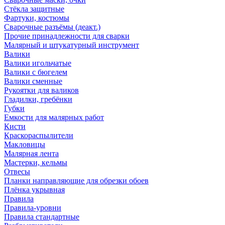
Стёкла защитные
Фартуки, костюмы
Сварочные разъёмы (деакт.)
Прочие принадлежности для сварки
Малярный и штукатурный инструмент
Валики
Валики игольчатые
Валики с бюгелем
Валики сменные
Рукоятки для валиков
Гладилки, гребёнки
Губки
Емкости для малярных работ
Кисти
Краскораспылители
Макловицы
Малярная лента
Мастерки, кельмы
Отвесы
Планки направляющие для обрезки обоев
Плёнка укрывная
Правила
Правила-уровни
Правила стандартные