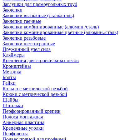
Заглушки для прямоугольных труб
Заклепки
Заклепки вытяжные (сталь/сталь)
Заклепки гаечные
Заклепки комбинированные (алюмин./сталь)
Заклепки комбинированные цветные (алюмин./сталь)
Заклепки резьбовые
Заклепки шестигранные
Пружинный узел сила
Кляймеры
Крепления для строительных лесов
Кронштейны
Метрика
Болты
Гайки
Кольцо с метрической резьбой
Крюки с метрической резьбой
Шайбы
Шпильки
Перфорированный крепеж
Полоса монтажная
Анкерная пластина
Крепёжные уголки
Перфолента
Подвес прямой для профилей