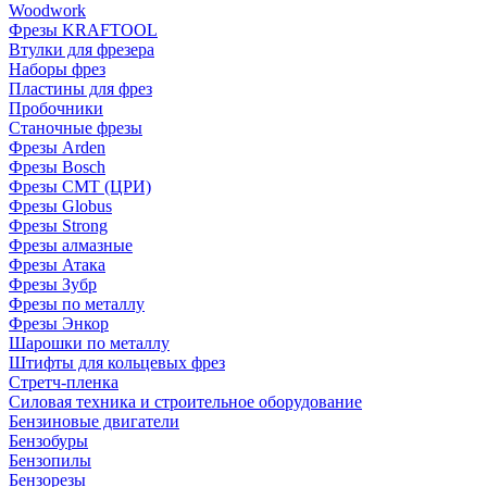
Woodwork
Фрезы KRAFTOOL
Втулки для фрезера
Наборы фрез
Пластины для фрез
Пробочники
Станочные фрезы
Фрезы Arden
Фрезы Bosch
Фрезы CMT (ЦРИ)
Фрезы Globus
Фрезы Strong
Фрезы алмазные
Фрезы Атака
Фрезы Зубр
Фрезы по металлу
Фрезы Энкор
Шарошки по металлу
Штифты для кольцевых фрез
Стретч-пленка
Силовая техника и строительное оборудование
Бензиновые двигатели
Бензобуры
Бензопилы
Бензорезы