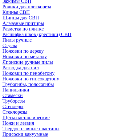
Зажимы СВП
Ролики для плиткореза
Клинья СВП
Щипцы для СВП
Алмазные притиры
Разметка по плитке
Расшифка швов (крестики) СВП
Пилы ручные
Стусла
Ножовки по дереву
Ножовки по металлу
Японские ручные пилы
Разводка для пил
Ножовки по пенобетону
Ножовки по гипсокартону
Трубогибы, полосогибы
Напильники
Стамески
Труборезы
Степлеры
Стеклорезы
Щётки металлические
Ножи и лезвия
Твердосплавные пластины
Присоски вакуумные