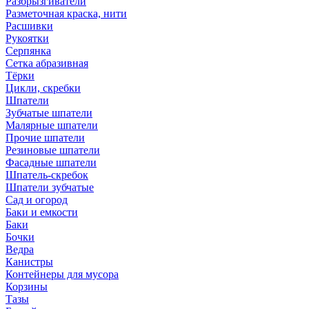
Разбрызгиватели
Разметочная краска, нити
Расшивки
Рукоятки
Серпянка
Сетка абразивная
Тёрки
Цикли, скребки
Шпатели
Зубчатые шпатели
Малярные шпатели
Прочие шпатели
Резиновые шпатели
Фасадные шпатели
Шпатель-скребок
Шпатели зубчатые
Сад и огород
Баки и емкости
Баки
Бочки
Ведра
Канистры
Контейнеры для мусора
Корзины
Тазы