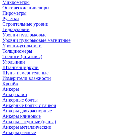
Микрометры
Оптические нивелиры
Пирометры
Рулетки
Строительные уровни
Гидроуровни
Уровни пузырьковые
Уровни пузырьковые магнитные
Уровни-угольники
Толщиномеры
Треноги (штативы)
Угольники
Штангенциркули
Щупы измерительные
Измерители влажности
Крепёж
Анкеры
Анкер клин
Анкерные болты
Анкерные болты с гайкой
Анкеры двухраспорные
Анкеры клиновые
Анкеры латунные (цанга)
Анкеры металлические
Анкеры рамные