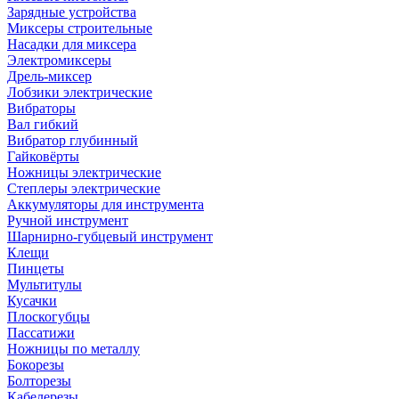
Зарядные устройства
Миксеры строительные
Насадки для миксера
Электромиксеры
Дрель-миксер
Лобзики электрические
Вибраторы
Вал гибкий
Вибратор глубинный
Гайковёрты
Ножницы электрические
Степлеры электрические
Аккумуляторы для инструмента
Ручной инструмент
Шарнирно-губцевый инструмент
Клещи
Пинцеты
Мультитулы
Кусачки
Плоскогубцы
Пассатижи
Ножницы по металлу
Бокорезы
Болторезы
Кабелерезы