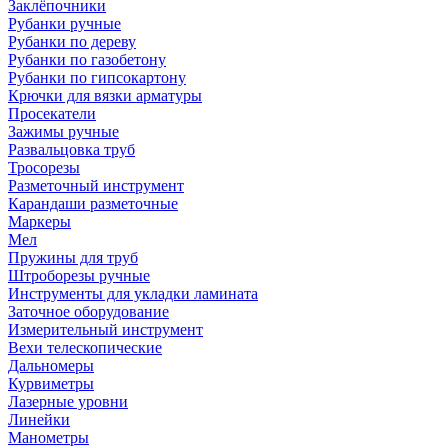
Заклёпочники
Рубанки ручные
Рубанки по дереву
Рубанки по газобетону
Рубанки по гипсокартону
Крючки для вязки арматуры
Просекатели
Зажимы ручные
Развальцовка труб
Тросорезы
Разметочный инструмент
Карандаши разметочные
Маркеры
Мел
Пружины для труб
Штроборезы ручные
Инструменты для укладки ламината
Заточное оборудование
Измерительный инструмент
Вехи телескопические
Дальномеры
Курвиметры
Лазерные уровни
Линейки
Манометры