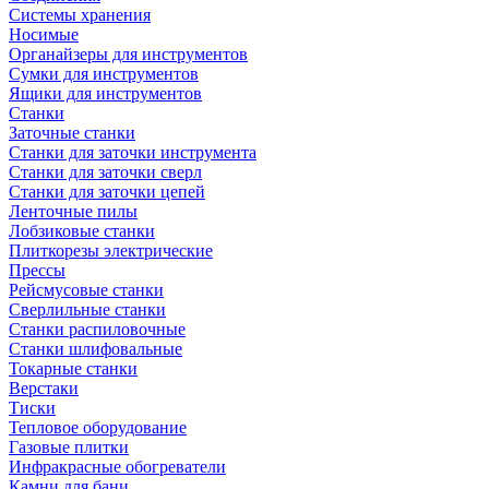
Системы хранения
Носимые
Органайзеры для инструментов
Сумки для инструментов
Ящики для инструментов
Станки
Заточные станки
Станки для заточки инструмента
Станки для заточки сверл
Станки для заточки цепей
Ленточные пилы
Лобзиковые станки
Плиткорезы электрические
Прессы
Рейсмусовые станки
Сверлильные станки
Станки распиловочные
Станки шлифовальные
Токарные станки
Верстаки
Тиски
Тепловое оборудование
Газовые плитки
Инфракрасные обогреватели
Камни для бани