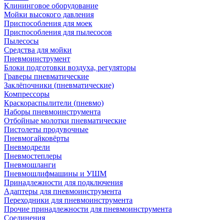
Клининговое оборудование
Мойки высокого давления
Приспособления для моек
Приспособления для пылесосов
Пылесосы
Средства для мойки
Пневмоинструмент
Блоки подготовки воздуха, регуляторы
Граверы пневматические
Заклёпочники (пневматические)
Компрессоры
Краскораспылители (пневмо)
Наборы пневмоинструмента
Отбойные молотки пневматические
Пистолеты продувочные
Пневмогайковёрты
Пневмодрели
Пневмостеплеры
Пневмошланги
Пневмошлифмашины и УШМ
Принадлежности для подключения
Адаптеры для пневмоинструмента
Переходники для пневмоинструмента
Прочие принадлежности для пневмоинструмента
Соединения