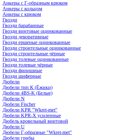
Анкеры с Г-образным крюком
Анкеры с кольцом
Анкеры с крюком
Гвозди
Гвозди барабанные
Гвозди винтовые оцинкованные
Гвозди декоративные
Гвозди ершеные оцинкованные
Гвозди строительные оцинкованные
Гвозди строительные чёрные
Гвозди толевые оцинкованные
Гвозди толевые чёрные
Гвозди финишные
Гвозди шиферные
Дюбели
Дюбели тип К (Ёжики)
Дюбели 4BS-K (Белые)
Дюбели N
Дюбели Fischer
Дюбели KPR "Wkret-met"
Дюбели KPR-Х усиленные
Дюбель кровельный винтовой
Дюбели U
Дюбели Г-образные "Wkret-met"
Дюбели грибы