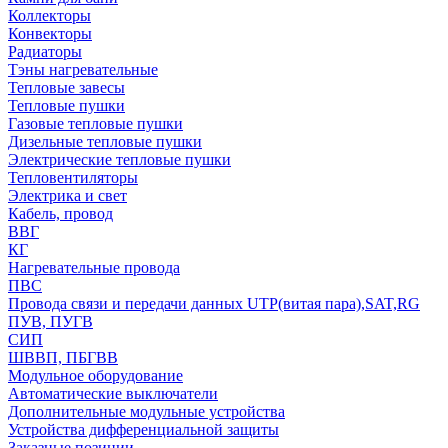
Коллекторы
Конвекторы
Радиаторы
Тэны нагревательные
Тепловые завесы
Тепловые пушки
Газовые тепловые пушки
Дизельные тепловые пушки
Электрические тепловые пушки
Тепловентиляторы
Электрика и свет
Кабель, провод
ВВГ
КГ
Нагревательные провода
ПВС
Провода связи и передачи данных UTP(витая пара),SAT,RG
ПУВ, ПУГВ
СИП
ШВВП, ПБГВВ
Модульное оборудование
Автоматические выключатели
Дополнительные модульные устройства
Устройства дифференциальной защиты
Заказные позиции