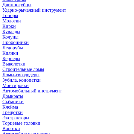
Длинногубцы
Ударно-рычажный инструмент
Топоры
Молотки
Кирки
Кувалды
Колуны
Пробойники
Ледорубы
Киянки
Кернеры
Выколотки
Строительные ломы
Ломы-гвоздодеры
Зубила, конопатки
Монтировки
Автомобильный инструмент
Домкраты
Съёмники
Клейма
Трещотки
Экстракторы
Торцевые головки
Воротки
Автомобильные щетки