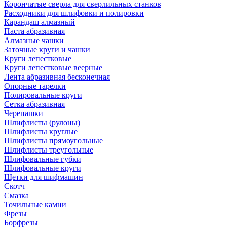
Корончатые сверла для сверлильных станков
Расходники для шлифовки и полировки
Карандаш алмазный
Паста абразивная
Алмазные чашки
Заточные круги и чашки
Круги лепестковые
Круги лепестковые веерные
Лента абразивная бесконечная
Опорные тарелки
Полировальные круги
Сетка абразивная
Черепашки
Шлифлисты (рулоны)
Шлифлисты круглые
Шлифлисты прямоугольные
Шлифлисты треугольные
Шлифовальные губки
Шлифовальные круги
Щетки для шифмашин
Скотч
Смазка
Точильные камни
Фрезы
Борфрезы