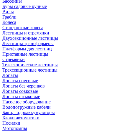
Бассейны
Буры садовые ручные
Вилы
Грабли
Колеса
Стандартные колеса
Лестницы и стремянки
Двухсекционные лестницы
Лестницы трансформеры
Платформы для лестниц
Приставные лестницы
Стремянки
Телескопические лестницы
Трехсекционные лестницы
Лопаты
Лопаты снеговые
Лопаты без черенков
Лопаты совковые
Лопаты штыковые
Насосное оборудование
Водопогружные кабели
Баки, гидроаккумуляторы
Блоки автоматики
Носилки
Мотопомпы