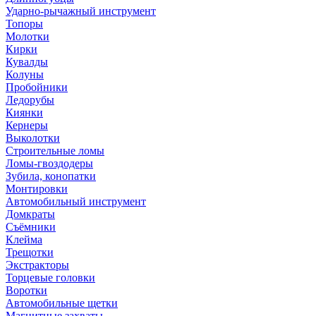
Ударно-рычажный инструмент
Топоры
Молотки
Кирки
Кувалды
Колуны
Пробойники
Ледорубы
Киянки
Кернеры
Выколотки
Строительные ломы
Ломы-гвоздодеры
Зубила, конопатки
Монтировки
Автомобильный инструмент
Домкраты
Съёмники
Клейма
Трещотки
Экстракторы
Торцевые головки
Воротки
Автомобильные щетки
Магнитные захваты