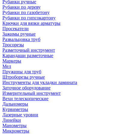
Рубанки ручные
Рубанки по дереву
Рубанки по газобетону
Рубанки по гипсокартону
Крючки для вязки арматуры
Просекатели
Зажимы ручные
Развальцовка труб
Тросорезы
Разметочный инструмент
Карандаши разметочные
Маркеры
Мел
Пружины для труб
Штроборезы ручные
Инструменты для укладки ламината
Заточное оборудование
Измерительный инструмент
Вехи телескопические
Дальномеры
Курвиметры
Лазерные уровни
Линейки
Манометры
Микрометры