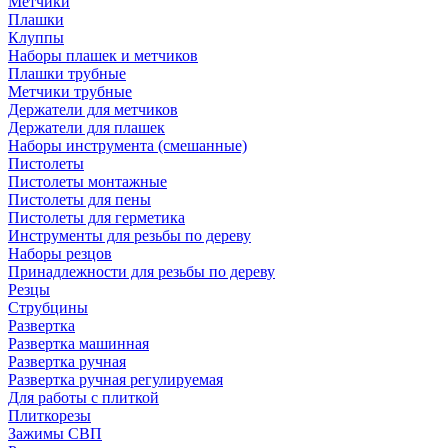
Метчики
Плашки
Клуппы
Наборы плашек и метчиков
Плашки трубные
Метчики трубные
Держатели для метчиков
Держатели для плашек
Наборы инструмента (смешанные)
Пистолеты
Пистолеты монтажные
Пистолеты для пены
Пистолеты для герметика
Инструменты для резьбы по дереву
Наборы резцов
Принадлежности для резьбы по дереву
Резцы
Струбцины
Развертка
Развертка машинная
Развертка ручная
Развертка ручная регулируемая
Для работы с плиткой
Плиткорезы
Зажимы СВП