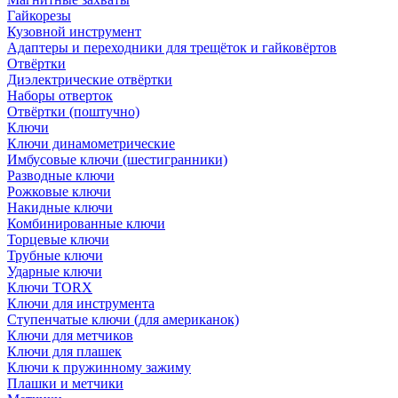
Гайкорезы
Кузовной инструмент
Адаптеры и переходники для трещёток и гайковёртов
Отвёртки
Диэлектрические отвёртки
Наборы отверток
Отвёртки (поштучно)
Ключи
Ключи динамометрические
Имбусовые ключи (шестигранники)
Разводные ключи
Рожковые ключи
Накидные ключи
Комбинированные ключи
Торцевые ключи
Трубные ключи
Ударные ключи
Ключи TORX
Ключи для инструмента
Ступенчатые ключи (для американок)
Ключи для метчиков
Ключи для плашек
Ключи к пружинному зажиму
Плашки и метчики