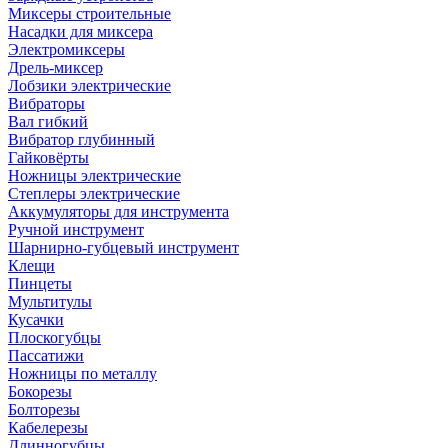
Миксеры строительные
Насадки для миксера
Электромиксеры
Дрель-миксер
Лобзики электрические
Вибраторы
Вал гибкий
Вибратор глубинный
Гайковёрты
Ножницы электрические
Степлеры электрические
Аккумуляторы для инструмента
Ручной инструмент
Шарнирно-губцевый инструмент
Клещи
Пинцеты
Мультитулы
Кусачки
Плоскогубцы
Пассатижи
Ножницы по металлу
Бокорезы
Болторезы
Кабелерезы
Длинногубцы