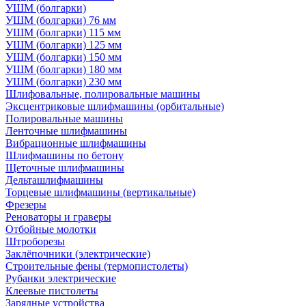
УШМ (болгарки)
УШМ (болгарки) 76 мм
УШМ (болгарки) 115 мм
УШМ (болгарки) 125 мм
УШМ (болгарки) 150 мм
УШМ (болгарки) 180 мм
УШМ (болгарки) 230 мм
Шлифовальные, полировальные машины
Эксцентриковые шлифмашины (орбитальные)
Полировальные машины
Ленточные шлифмашины
Вибрационные шлифмашины
Шлифмашины по бетону
Щеточные шлифмашины
Дельташлифмашины
Торцевые шлифмашины (вертикальные)
Фрезеры
Реноваторы и граверы
Отбойные молотки
Штроборезы
Заклёпочники (электрические)
Строительные фены (термопистолеты)
Рубанки электрические
Клеевые пистолеты
Зарядные устройства