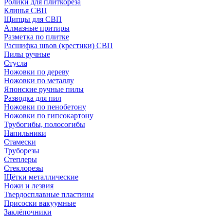
Ролики для плиткореза
Клинья СВП
Щипцы для СВП
Алмазные притиры
Разметка по плитке
Расшифка швов (крестики) СВП
Пилы ручные
Стусла
Ножовки по дереву
Ножовки по металлу
Японские ручные пилы
Разводка для пил
Ножовки по пенобетону
Ножовки по гипсокартону
Трубогибы, полосогибы
Напильники
Стамески
Труборезы
Степлеры
Стеклорезы
Щётки металлические
Ножи и лезвия
Твердосплавные пластины
Присоски вакуумные
Заклёпочники