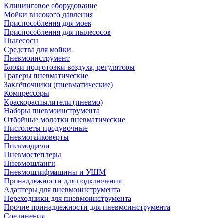
Клининговое оборудование
Мойки высокого давления
Приспособления для моек
Приспособления для пылесосов
Пылесосы
Средства для мойки
Пневмоинструмент
Блоки подготовки воздуха, регуляторы
Граверы пневматические
Заклёпочники (пневматические)
Компрессоры
Краскораспылители (пневмо)
Наборы пневмоинструмента
Отбойные молотки пневматические
Пистолеты продувочные
Пневмогайковёрты
Пневмодрели
Пневмостеплеры
Пневмошланги
Пневмошлифмашины и УШМ
Принадлежности для подключения
Адаптеры для пневмоинструмента
Переходники для пневмоинструмента
Прочие принадлежности для пневмоинструмента
Соединения