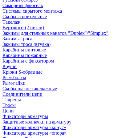
Саморезы флюгель
Системы скрытого монтажа
Скобы строительные
Такелаж
Вертлюги (2 петли)
Зажимы для стальных канатов "Duplex"/"Simplex"
Зажимы троса
Зажимы троса (втулка)
Карабины винтовые
Карабины пожарные
Карабины с фиксатором
Коуши
Крюки S-образные
Рым-болты
Рым-гайки
Скобы шакле такелажные
Соединители цепи
Талрепы
Тросы
Цепи
Фиксаторы арматуры
Защитные колпачки на арматуру
Фиксаторы арматуры «конус»
Фиксаторы арматуры «опора»