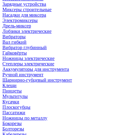
Зарядные устройства
Миксеры строительные
Насадки для миксера
Электромиксеры
Дрель-миксер
Лобзики электрические
Вибраторы
Вал гибкий
Вибратор глубинный
Гайковёрты
Ножницы электрические
Степлеры электрические
Аккумуляторы для инструмента
Ручной инструмент
Шарнирно-губцевый инструмент
Клещи
Пинцеты
Мультитулы
Кусачки
Плоскогубцы
Пассатижи
Ножницы по металлу
Бокорезы
Болторезы
Кабелерезы