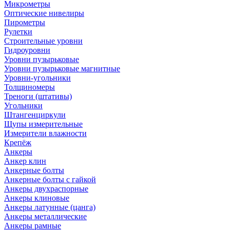
Микрометры
Оптические нивелиры
Пирометры
Рулетки
Строительные уровни
Гидроуровни
Уровни пузырьковые
Уровни пузырьковые магнитные
Уровни-угольники
Толщиномеры
Треноги (штативы)
Угольники
Штангенциркули
Щупы измерительные
Измерители влажности
Крепёж
Анкеры
Анкер клин
Анкерные болты
Анкерные болты с гайкой
Анкеры двухраспорные
Анкеры клиновые
Анкеры латунные (цанга)
Анкеры металлические
Анкеры рамные