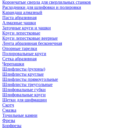
Корончатые сверла для сверлильных станков
Расходники для шлифовки и полировки
Карандаш алмазный
Паста абразивная
Алмазные чашки
Заточные круги и чашки
Круги лепестковые
Круги лепестковые веерные
Лента абразивная бесконечная
Опорные тарелки
Полировальные круги
Сетка абразивная
Черепашки
Шлифлисты (рулоны)
Шлифлисты круглые
Шлифлисты прямоугольные
Шлифлисты треугольные
Шлифовальные губки
Шлифовальные круги
Щетки для шифмашин
Скотч
Смазка
Точильные камни
Фрезы
Борфрезы