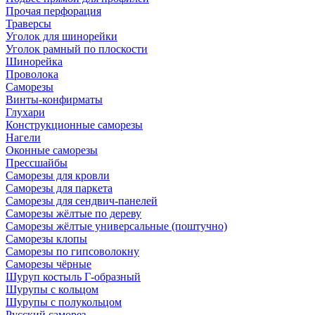
Прочая перфорация
Траверсы
Уголок для шинорейки
Уголок рамный по плоскости
Шинорейка
Проволока
Саморезы
Винты-конфирматы
Глухари
Конструкционные саморезы
Нагели
Оконные саморезы
Прессшайбы
Саморезы для кровли
Саморезы для паркета
Саморезы для сендвич-панелей
Саморезы жёлтые по дереву
Саморезы жёлтые универсальные (поштучно)
Саморезы клопы
Саморезы по гипсоволокну
Саморезы чёрные
Шуруп костыль Г-образный
Шурупы с кольцом
Шурупы с полукольцом
Русский саморез