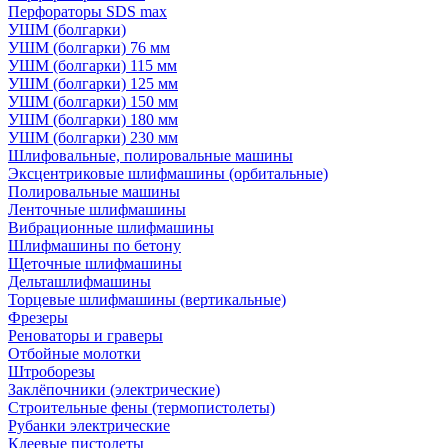
Перфораторы SDS max
УШМ (болгарки)
УШМ (болгарки) 76 мм
УШМ (болгарки) 115 мм
УШМ (болгарки) 125 мм
УШМ (болгарки) 150 мм
УШМ (болгарки) 180 мм
УШМ (болгарки) 230 мм
Шлифовальные, полировальные машины
Эксцентриковые шлифмашины (орбитальные)
Полировальные машины
Ленточные шлифмашины
Вибрационные шлифмашины
Шлифмашины по бетону
Щеточные шлифмашины
Дельташлифмашины
Торцевые шлифмашины (вертикальные)
Фрезеры
Реноваторы и граверы
Отбойные молотки
Штроборезы
Заклёпочники (электрические)
Строительные фены (термопистолеты)
Рубанки электрические
Клеевые пистолеты