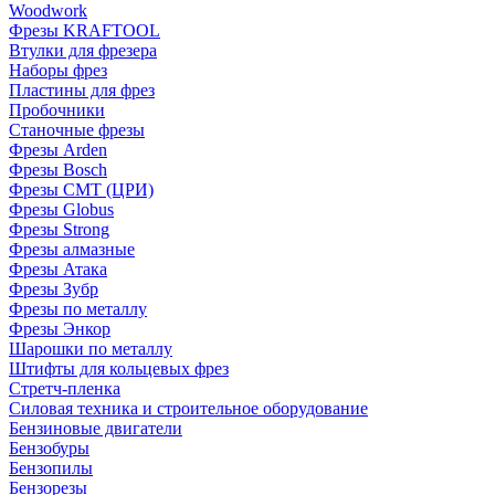
Woodwork
Фрезы KRAFTOOL
Втулки для фрезера
Наборы фрез
Пластины для фрез
Пробочники
Станочные фрезы
Фрезы Arden
Фрезы Bosch
Фрезы CMT (ЦРИ)
Фрезы Globus
Фрезы Strong
Фрезы алмазные
Фрезы Атака
Фрезы Зубр
Фрезы по металлу
Фрезы Энкор
Шарошки по металлу
Штифты для кольцевых фрез
Стретч-пленка
Силовая техника и строительное оборудование
Бензиновые двигатели
Бензобуры
Бензопилы
Бензорезы