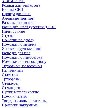
Зажимы СВП
Ролики для плиткореза
Клинья СВП
Щипцы для СВП
Алмазные притиры
Разметка по плитке
Расшифка швов (крестики) СВП
Пилы ручные
Стусла
Ножовки по дереву
Ножовки по металлу
Японские ручные пилы
Разводка для пил
Ножовки по пенобетону
Ножовки по гипсокартону
Трубогибы, полосогибы
Напильники
Стамески
Труборезы
Степлеры
Стеклорезы
Щётки металлические
Ножи и лезвия
Твердосплавные пластины
Присоски вакуумные