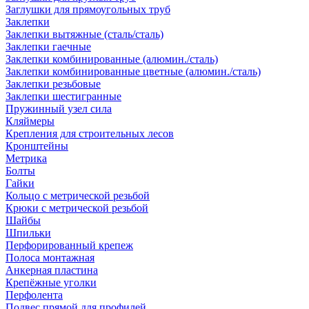
Заглушки для прямоугольных труб
Заклепки
Заклепки вытяжные (сталь/сталь)
Заклепки гаечные
Заклепки комбинированные (алюмин./сталь)
Заклепки комбинированные цветные (алюмин./сталь)
Заклепки резьбовые
Заклепки шестигранные
Пружинный узел сила
Кляймеры
Крепления для строительных лесов
Кронштейны
Метрика
Болты
Гайки
Кольцо с метрической резьбой
Крюки с метрической резьбой
Шайбы
Шпильки
Перфорированный крепеж
Полоса монтажная
Анкерная пластина
Крепёжные уголки
Перфолента
Подвес прямой для профилей