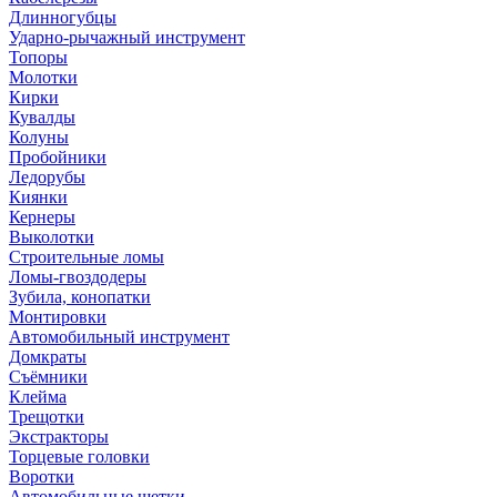
Длинногубцы
Ударно-рычажный инструмент
Топоры
Молотки
Кирки
Кувалды
Колуны
Пробойники
Ледорубы
Киянки
Кернеры
Выколотки
Строительные ломы
Ломы-гвоздодеры
Зубила, конопатки
Монтировки
Автомобильный инструмент
Домкраты
Съёмники
Клейма
Трещотки
Экстракторы
Торцевые головки
Воротки
Автомобильные щетки