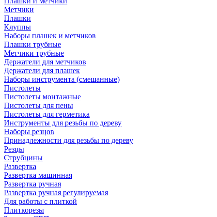
Плашки и метчики
Метчики
Плашки
Клуппы
Наборы плашек и метчиков
Плашки трубные
Метчики трубные
Держатели для метчиков
Держатели для плашек
Наборы инструмента (смешанные)
Пистолеты
Пистолеты монтажные
Пистолеты для пены
Пистолеты для герметика
Инструменты для резьбы по дереву
Наборы резцов
Принадлежности для резьбы по дереву
Резцы
Струбцины
Развертка
Развертка машинная
Развертка ручная
Развертка ручная регулируемая
Для работы с плиткой
Плиткорезы