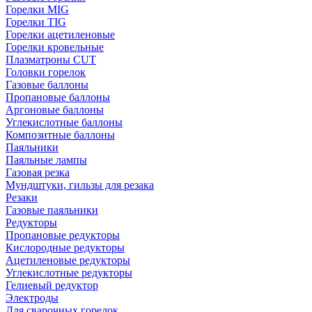
Горелки MIG
Горелки TIG
Горелки ацетиленовые
Горелки кровельные
Плазматроны CUT
Головки горелок
Газовые баллоны
Пропановые баллоны
Аргоновые баллоны
Углекислотные баллоны
Композитные баллоны
Паяльники
Паяльные лампы
Газовая резка
Мундштуки, гильзы для резака
Резаки
Газовые паяльники
Редукторы
Пропановые редукторы
Кислородные редукторы
Ацетиленовые редукторы
Углекислотные редукторы
Гелиевый редуктор
Электроды
Для сварочных горелок