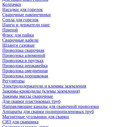
Колпачки
Насадки для горелок
Сварочные наконечники
Сопла для горелок
Цанги и держатели цанг
Припой
Флюс для пайки
Сварочные кабели
Шланги газовые
Проволока сварочная
Проволока алюминий
Проволока в прутках
Проволока нержавейка
Проволока омедненная
Проволока порошковая
Регуляторы
Электрододержатели и клеммы заземления
Зажимы-крокодилы (клемы заземления)
Зажимы массы сварочные
Для сварки пластиковых труб
Направляющие каналы для сварочной проволоки
Аппараты для сварки полипропиленовых труб
Магнитные угольники для сварки
СИЗ для сварщика
Сварочные маски, очки