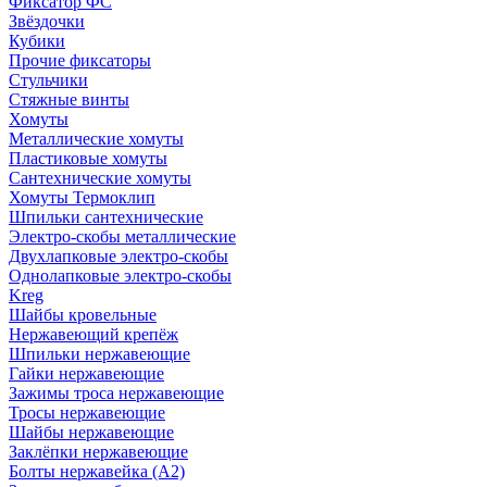
Фиксатор ФС
Звёздочки
Кубики
Прочие фиксаторы
Стульчики
Стяжные винты
Хомуты
Металлические хомуты
Пластиковые хомуты
Сантехнические хомуты
Хомуты Термоклип
Шпильки сантехнические
Электро-скобы металлические
Двухлапковые электро-скобы
Однолапковые электро-скобы
Kreg
Шайбы кровельные
Нержавеющий крепёж
Шпильки нержавеющие
Гайки нержавеющие
Зажимы троса нержавеющие
Тросы нержавеющие
Шайбы нержавеющие
Заклёпки нержавеющие
Болты нержавейка (А2)