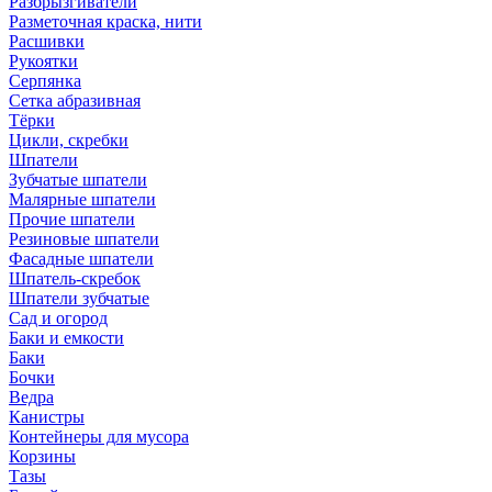
Разбрызгиватели
Разметочная краска, нити
Расшивки
Рукоятки
Серпянка
Сетка абразивная
Тёрки
Цикли, скребки
Шпатели
Зубчатые шпатели
Малярные шпатели
Прочие шпатели
Резиновые шпатели
Фасадные шпатели
Шпатель-скребок
Шпатели зубчатые
Сад и огород
Баки и емкости
Баки
Бочки
Ведра
Канистры
Контейнеры для мусора
Корзины
Тазы