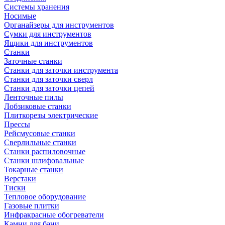
Системы хранения
Носимые
Органайзеры для инструментов
Сумки для инструментов
Ящики для инструментов
Станки
Заточные станки
Станки для заточки инструмента
Станки для заточки сверл
Станки для заточки цепей
Ленточные пилы
Лобзиковые станки
Плиткорезы электрические
Прессы
Рейсмусовые станки
Сверлильные станки
Станки распиловочные
Станки шлифовальные
Токарные станки
Верстаки
Тиски
Тепловое оборудование
Газовые плитки
Инфракрасные обогреватели
Камни для бани