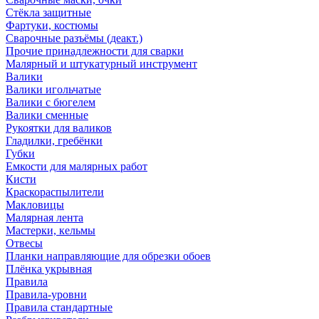
Стёкла защитные
Фартуки, костюмы
Сварочные разъёмы (деакт.)
Прочие принадлежности для сварки
Малярный и штукатурный инструмент
Валики
Валики игольчатые
Валики с бюгелем
Валики сменные
Рукоятки для валиков
Гладилки, гребёнки
Губки
Емкости для малярных работ
Кисти
Краскораспылители
Макловицы
Малярная лента
Мастерки, кельмы
Отвесы
Планки направляющие для обрезки обоев
Плёнка укрывная
Правила
Правила-уровни
Правила стандартные