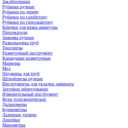
Заклёпочники
Рубанки ручные
Рубанки по дереву
Рубанки по газобетону
Рубанки по гипсокартону
Крючки для вязки арматуры
Просекатели
Зажимы ручные
Развальцовка труб
Тросорезы
Разметочный инструмент
Карандаши разметочные
Маркеры
Мел
Пружины для труб
Штроборезы ручные
Инструменты для укладки ламината
Заточное оборудование
Измерительный инструмент
Вехи телескопические
Дальномеры
Курвиметры
Лазерные уровни
Линейки
Манометры