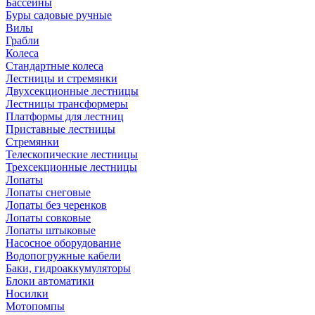
Бассейны
Буры садовые ручные
Вилы
Грабли
Колеса
Стандартные колеса
Лестницы и стремянки
Двухсекционные лестницы
Лестницы трансформеры
Платформы для лестниц
Приставные лестницы
Стремянки
Телескопические лестницы
Трехсекционные лестницы
Лопаты
Лопаты снеговые
Лопаты без черенков
Лопаты совковые
Лопаты штыковые
Насосное оборудование
Водопогружные кабели
Баки, гидроаккумуляторы
Блоки автоматики
Носилки
Мотопомпы