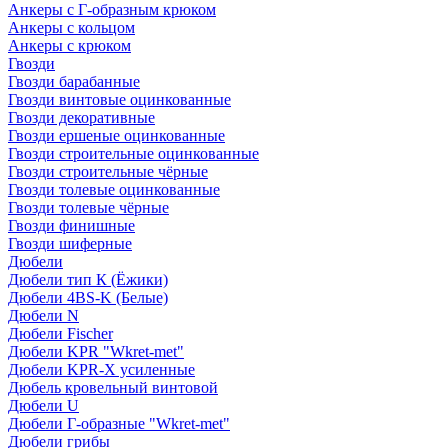
Анкеры с Г-образным крюком
Анкеры с кольцом
Анкеры с крюком
Гвозди
Гвозди барабанные
Гвозди винтовые оцинкованные
Гвозди декоративные
Гвозди ершеные оцинкованные
Гвозди строительные оцинкованные
Гвозди строительные чёрные
Гвозди толевые оцинкованные
Гвозди толевые чёрные
Гвозди финишные
Гвозди шиферные
Дюбели
Дюбели тип К (Ёжики)
Дюбели 4BS-K (Белые)
Дюбели N
Дюбели Fischer
Дюбели KPR "Wkret-met"
Дюбели KPR-Х усиленные
Дюбель кровельный винтовой
Дюбели U
Дюбели Г-образные "Wkret-met"
Дюбели грибы