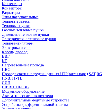
Коллекторы
Конвекторы
Радиаторы
Тэны нагревательные
Тепловые завесы
Тепловые пушки
Газовые тепловые пушки
Дизельные тепловые пушки
Электрические тепловые пушки
Тепловентиляторы
Электрика и свет
Кабель, провод
ВВГ
КГ
Нагревательные провода
ПВС
Провода связи и передачи данных UTP(витая пара),SAT,RG
ПУВ, ПУГВ
СИП
ШВВП, ПБГВВ
Модульное оборудование
Автоматические выключатели
Дополнительные модульные устройства
Устройства дифференциальной защиты
Заказные позиции