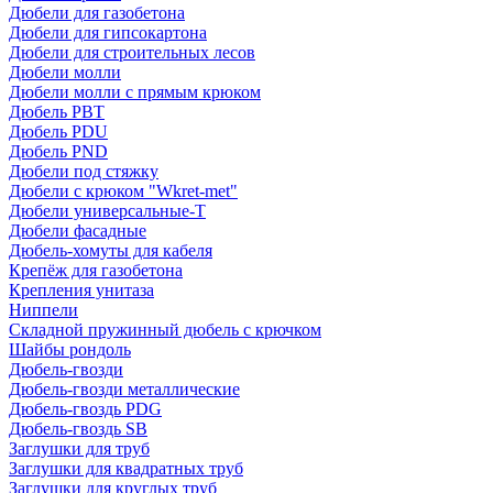
Дюбели для газобетона
Дюбели для гипсокартона
Дюбели для строительных лесов
Дюбели молли
Дюбели молли с прямым крюком
Дюбель PBT
Дюбель PDU
Дюбель PND
Дюбели под стяжку
Дюбели с крюком "Wkret-met"
Дюбели универсальные-Т
Дюбели фасадные
Дюбель-хомуты для кабеля
Крепёж для газобетона
Крепления унитаза
Ниппели
Складной пружинный дюбель с крючком
Шайбы рондоль
Дюбель-гвозди
Дюбель-гвозди металлические
Дюбель-гвоздь PDG
Дюбель-гвоздь SB
Заглушки для труб
Заглушки для квадратных труб
Заглушки для круглых труб