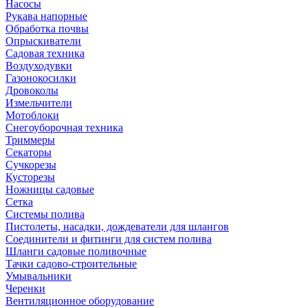
Насосы
Рукава напорные
Обработка почвы
Опрыскиватели
Садовая техника
Воздуходувки
Газонокосилки
Дровоколы
Измельчители
Мотоблоки
Снегоуборочная техника
Триммеры
Секаторы
Сучкорезы
Кусторезы
Ножницы садовые
Сетка
Системы полива
Пистолеты, насадки, дождеватели для шлангов
Соединители и фитинги для систем полива
Шланги садовые поливочные
Тачки садово-строительные
Умывальники
Черенки
Вентиляционное оборудование