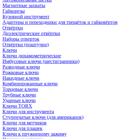
Магнитные захваты
Гайкорезы
Кузовной инструмент
Адаптеры и переходники для трещёток и гайковёртов
Отвёртки
Диэлектрические отвёртки
Наборы отверток
Отвёртки (поштучно)
Ключи
Ключи динамометрические
Имбусовые ключи (шестигранники)
Разводные ключи
Рожковые ключи
Накидные ключи
Комбинированные ключи
Торцевые ключи
Трубные ключи
Ударные ключи
Ключи TORX
Ключи для инструмента
Ступенчатые ключи (для американок)
Ключи для метчиков
Ключи для плашек
Ключи к пружинному зажиму