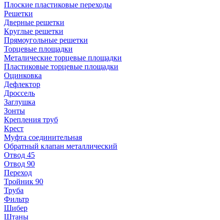
Плоские пластиковые переходы
Решетки
Дверные решетки
Круглые решетки
Прямоугольные решетки
Торцевые площадки
Металические торцевые площадки
Пластиковые торцевые площадки
Оцинковка
Дефлектор
Дроссель
Заглушка
Зонты
Крепления труб
Крест
Муфта соединительная
Обратный клапан металлический
Отвод 45
Отвод 90
Переход
Тройник 90
Труба
Фильтр
Шибер
Штаны