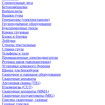
Строительные леса
Бетономешалки
Виброплиты
Вышки-туры
Генераторы (электростанции)
Грузоподъёмное оборудование
Буксировочные тросы
Крюки грузовые
Блоки и блочки
Лебёдки
Стропы текстильные
Стяжки груза
Тельферы и тали
Промышленные электродвигатели
Резчики швов (швонарезчики)
Установки алмазного бурения
Шнеки для бензобуров
Сварочное и паяльное оборудование
Сварочные аппараты
Аргоновая сварка (TIG)
Плазморезы (CUT)
Сварочные аппараты (MMA)
Сварочные полуавтоматы (MIG)
Горелки сварочные, газовые
Газовые горелки