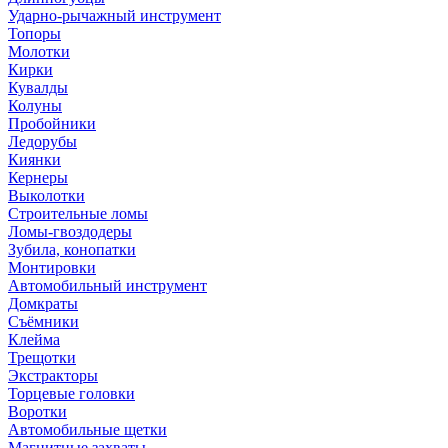
Ударно-рычажный инструмент
Топоры
Молотки
Кирки
Кувалды
Колуны
Пробойники
Ледорубы
Киянки
Кернеры
Выколотки
Строительные ломы
Ломы-гвоздодеры
Зубила, конопатки
Монтировки
Автомобильный инструмент
Домкраты
Съёмники
Клейма
Трещотки
Экстракторы
Торцевые головки
Воротки
Автомобильные щетки
Магнитные захваты