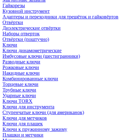
Гайкорезы
Кузовной инструмент
Адаптеры и переходники для трещёток и гайковёртов
Отвёртки
Диэлектрические отвёртки
Наборы отверток
Отвёртки (поштучно)
Ключи
Ключи динамометрические
Имбусовые ключи (шестигранники)
Разводные ключи
Рожковые ключи
Накидные ключи
Комбинированные ключи
Торцевые ключи
Трубные ключи
Ударные ключи
Ключи TORX
Ключи для инструмента
Ступенчатые ключи (для американок)
Ключи для метчиков
Ключи для плашек
Ключи к пружинному зажиму
Плашки и метчики