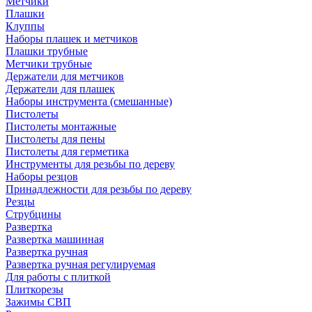
Метчики
Плашки
Клуппы
Наборы плашек и метчиков
Плашки трубные
Метчики трубные
Держатели для метчиков
Держатели для плашек
Наборы инструмента (смешанные)
Пистолеты
Пистолеты монтажные
Пистолеты для пены
Пистолеты для герметика
Инструменты для резьбы по дереву
Наборы резцов
Принадлежности для резьбы по дереву
Резцы
Струбцины
Развертка
Развертка машинная
Развертка ручная
Развертка ручная регулируемая
Для работы с плиткой
Плиткорезы
Зажимы СВП