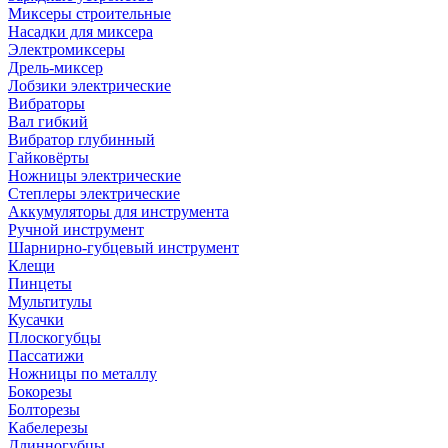
Миксеры строительные
Насадки для миксера
Электромиксеры
Дрель-миксер
Лобзики электрические
Вибраторы
Вал гибкий
Вибратор глубинный
Гайковёрты
Ножницы электрические
Степлеры электрические
Аккумуляторы для инструмента
Ручной инструмент
Шарнирно-губцевый инструмент
Клещи
Пинцеты
Мультитулы
Кусачки
Плоскогубцы
Пассатижи
Ножницы по металлу
Бокорезы
Болторезы
Кабелерезы
Длинногубцы