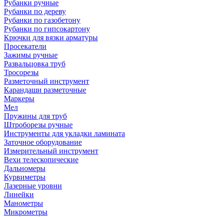
Рубанки ручные
Рубанки по дереву
Рубанки по газобетону
Рубанки по гипсокартону
Крючки для вязки арматуры
Просекатели
Зажимы ручные
Развальцовка труб
Тросорезы
Разметочный инструмент
Карандаши разметочные
Маркеры
Мел
Пружины для труб
Штроборезы ручные
Инструменты для укладки ламината
Заточное оборудование
Измерительный инструмент
Вехи телескопические
Дальномеры
Курвиметры
Лазерные уровни
Линейки
Манометры
Микрометры