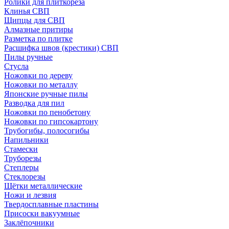
Ролики для плиткореза
Клинья СВП
Щипцы для СВП
Алмазные притиры
Разметка по плитке
Расшифка швов (крестики) СВП
Пилы ручные
Стусла
Ножовки по дереву
Ножовки по металлу
Японские ручные пилы
Разводка для пил
Ножовки по пенобетону
Ножовки по гипсокартону
Трубогибы, полосогибы
Напильники
Стамески
Труборезы
Степлеры
Стеклорезы
Щётки металлические
Ножи и лезвия
Твердосплавные пластины
Присоски вакуумные
Заклёпочники