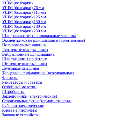
УШМ (болгарки)
УШМ (болгарки) 76 мм
УШМ (болгарки) 115 мм
УШМ (болгарки) 125 мм
УШМ (болгарки) 150 мм
УШМ (болгарки) 180 мм
УШМ (болгарки) 230 мм
Шлифовальные, полировальные машины
Эксцентриковые шлифмашины (орбитальные)
Полировальные машины
Ленточные шлифмашины
Вибрационные шлифмашины
Шлифмашины по бетону
Щеточные шлифмашины
Дельташлифмашины
Торцевые шлифмашины (вертикальные)
Фрезеры
Реноваторы и граверы
Отбойные молотки
Штроборезы
Заклёпочники (электрические)
Строительные фены (термопистолеты)
Рубанки электрические
Клеевые пистолеты
Зарядные устройства