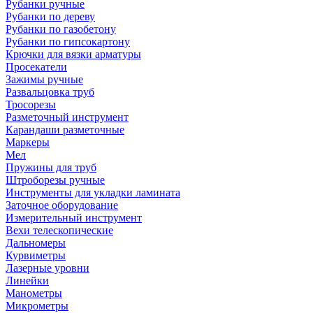
Рубанки ручные
Рубанки по дереву
Рубанки по газобетону
Рубанки по гипсокартону
Крючки для вязки арматуры
Просекатели
Зажимы ручные
Развальцовка труб
Тросорезы
Разметочный инструмент
Карандаши разметочные
Маркеры
Мел
Пружины для труб
Штроборезы ручные
Инструменты для укладки ламината
Заточное оборудование
Измерительный инструмент
Вехи телескопические
Дальномеры
Курвиметры
Лазерные уровни
Линейки
Манометры
Микрометры