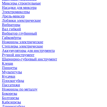
Миксеры строительные
Насадки для миксера
Электромиксеры
Дрель-миксер
Лобзики электрические
Вибраторы
Вал гибкий
Вибратор глубинный
Гайковёрты
Ножницы электрические
Степлеры электрические
Аккумуляторы для инструмента
Ручной инструмент
Шарнирно-губцевый инструмент
Клещи
Пинцеты
Мультитулы
Кусачки
Плоскогубцы
Пассатижи
Ножницы по металлу
Бокорезы
Болторезы
Кабелерезы
Длинногубцы