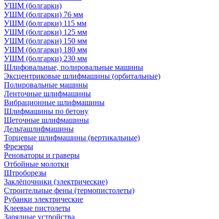
УШМ (болгарки)
УШМ (болгарки) 76 мм
УШМ (болгарки) 115 мм
УШМ (болгарки) 125 мм
УШМ (болгарки) 150 мм
УШМ (болгарки) 180 мм
УШМ (болгарки) 230 мм
Шлифовальные, полировальные машины
Эксцентриковые шлифмашины (орбитальные)
Полировальные машины
Ленточные шлифмашины
Вибрационные шлифмашины
Шлифмашины по бетону
Щеточные шлифмашины
Дельташлифмашины
Торцевые шлифмашины (вертикальные)
Фрезеры
Реноваторы и граверы
Отбойные молотки
Штроборезы
Заклёпочники (электрические)
Строительные фены (термопистолеты)
Рубанки электрические
Клеевые пистолеты
Зарядные устройства