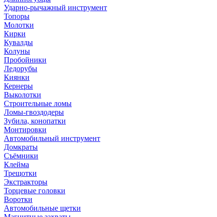
Ударно-рычажный инструмент
Топоры
Молотки
Кирки
Кувалды
Колуны
Пробойники
Ледорубы
Киянки
Кернеры
Выколотки
Строительные ломы
Ломы-гвоздодеры
Зубила, конопатки
Монтировки
Автомобильный инструмент
Домкраты
Съёмники
Клейма
Трещотки
Экстракторы
Торцевые головки
Воротки
Автомобильные щетки
Магнитные захваты