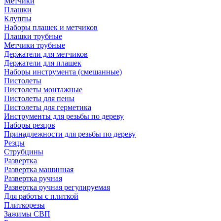
Метчики
Плашки
Клуппы
Наборы плашек и метчиков
Плашки трубные
Метчики трубные
Держатели для метчиков
Держатели для плашек
Наборы инструмента (смешанные)
Пистолеты
Пистолеты монтажные
Пистолеты для пены
Пистолеты для герметика
Инструменты для резьбы по дереву
Наборы резцов
Принадлежности для резьбы по дереву
Резцы
Струбцины
Развертка
Развертка машинная
Развертка ручная
Развертка ручная регулируемая
Для работы с плиткой
Плиткорезы
Зажимы СВП