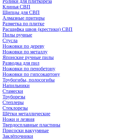
Ролики для плиткореза
Клинья СВП
Щипцы для СВП
Алмазные притиры
Разметка по плитке
Расшифка швов (крестики) СВП
Пилы ручные
Стусла
Ножовки по дереву
Ножовки по металлу
Японские ручные пилы
Разводка для пил
Ножовки по пенобетону
Ножовки по гипсокартону
Трубогибы, полосогибы
Напильники
Стамески
Труборезы
Степлеры
Стеклорезы
Щётки металлические
Ножи и лезвия
Твердосплавные пластины
Присоски вакуумные
Заклёпочники