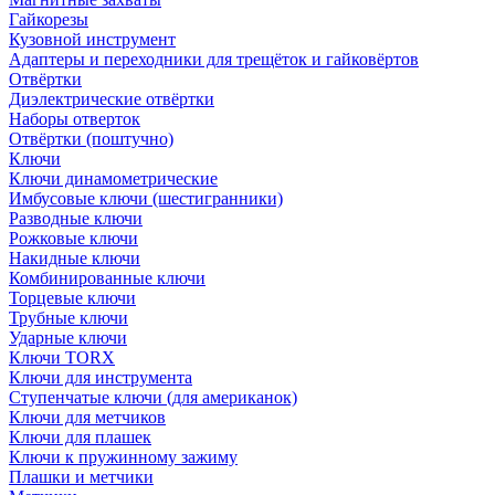
Гайкорезы
Кузовной инструмент
Адаптеры и переходники для трещёток и гайковёртов
Отвёртки
Диэлектрические отвёртки
Наборы отверток
Отвёртки (поштучно)
Ключи
Ключи динамометрические
Имбусовые ключи (шестигранники)
Разводные ключи
Рожковые ключи
Накидные ключи
Комбинированные ключи
Торцевые ключи
Трубные ключи
Ударные ключи
Ключи TORX
Ключи для инструмента
Ступенчатые ключи (для американок)
Ключи для метчиков
Ключи для плашек
Ключи к пружинному зажиму
Плашки и метчики