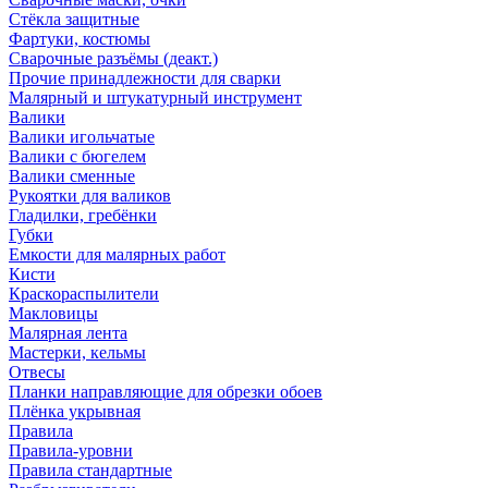
Стёкла защитные
Фартуки, костюмы
Сварочные разъёмы (деакт.)
Прочие принадлежности для сварки
Малярный и штукатурный инструмент
Валики
Валики игольчатые
Валики с бюгелем
Валики сменные
Рукоятки для валиков
Гладилки, гребёнки
Губки
Емкости для малярных работ
Кисти
Краскораспылители
Макловицы
Малярная лента
Мастерки, кельмы
Отвесы
Планки направляющие для обрезки обоев
Плёнка укрывная
Правила
Правила-уровни
Правила стандартные