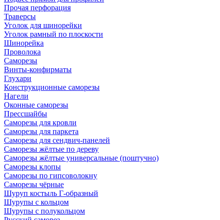
Прочая перфорация
Траверсы
Уголок для шинорейки
Уголок рамный по плоскости
Шинорейка
Проволока
Саморезы
Винты-конфирматы
Глухари
Конструкционные саморезы
Нагели
Оконные саморезы
Прессшайбы
Саморезы для кровли
Саморезы для паркета
Саморезы для сендвич-панелей
Саморезы жёлтые по дереву
Саморезы жёлтые универсальные (поштучно)
Саморезы клопы
Саморезы по гипсоволокну
Саморезы чёрные
Шуруп костыль Г-образный
Шурупы с кольцом
Шурупы с полукольцом
Русский саморез