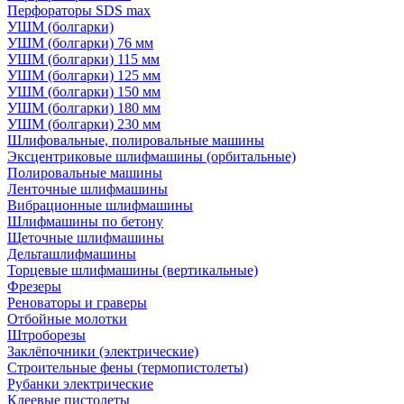
Перфораторы SDS max
УШМ (болгарки)
УШМ (болгарки) 76 мм
УШМ (болгарки) 115 мм
УШМ (болгарки) 125 мм
УШМ (болгарки) 150 мм
УШМ (болгарки) 180 мм
УШМ (болгарки) 230 мм
Шлифовальные, полировальные машины
Эксцентриковые шлифмашины (орбитальные)
Полировальные машины
Ленточные шлифмашины
Вибрационные шлифмашины
Шлифмашины по бетону
Щеточные шлифмашины
Дельташлифмашины
Торцевые шлифмашины (вертикальные)
Фрезеры
Реноваторы и граверы
Отбойные молотки
Штроборезы
Заклёпочники (электрические)
Строительные фены (термопистолеты)
Рубанки электрические
Клеевые пистолеты