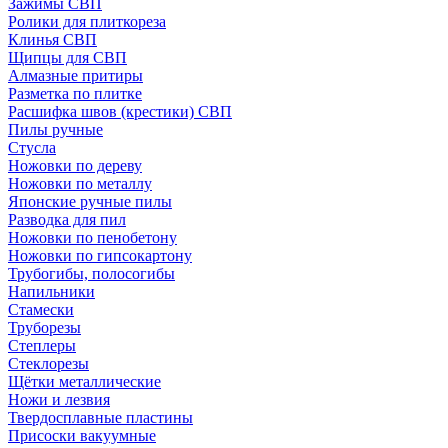
Зажимы СВП
Ролики для плиткореза
Клинья СВП
Щипцы для СВП
Алмазные притиры
Разметка по плитке
Расшифка швов (крестики) СВП
Пилы ручные
Стусла
Ножовки по дереву
Ножовки по металлу
Японские ручные пилы
Разводка для пил
Ножовки по пенобетону
Ножовки по гипсокартону
Трубогибы, полосогибы
Напильники
Стамески
Труборезы
Степлеры
Стеклорезы
Щётки металлические
Ножи и лезвия
Твердосплавные пластины
Присоски вакуумные