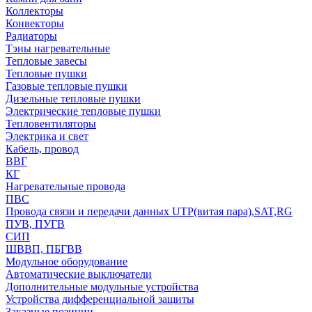
Коллекторы
Конвекторы
Радиаторы
Тэны нагревательные
Тепловые завесы
Тепловые пушки
Газовые тепловые пушки
Дизельные тепловые пушки
Электрические тепловые пушки
Тепловентиляторы
Электрика и свет
Кабель, провод
ВВГ
КГ
Нагревательные провода
ПВС
Провода связи и передачи данных UTP(витая пара),SAT,RG
ПУВ, ПУГВ
СИП
ШВВП, ПБГВВ
Модульное оборудование
Автоматические выключатели
Дополнительные модульные устройства
Устройства дифференциальной защиты
Заказные позиции