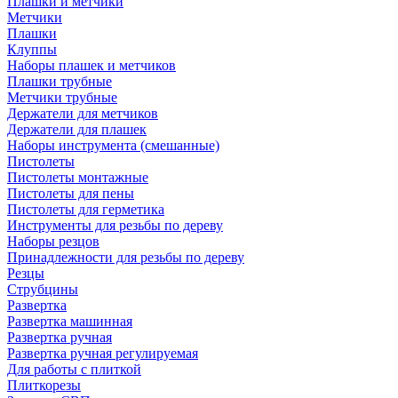
Плашки и метчики
Метчики
Плашки
Клуппы
Наборы плашек и метчиков
Плашки трубные
Метчики трубные
Держатели для метчиков
Держатели для плашек
Наборы инструмента (смешанные)
Пистолеты
Пистолеты монтажные
Пистолеты для пены
Пистолеты для герметика
Инструменты для резьбы по дереву
Наборы резцов
Принадлежности для резьбы по дереву
Резцы
Струбцины
Развертка
Развертка машинная
Развертка ручная
Развертка ручная регулируемая
Для работы с плиткой
Плиткорезы