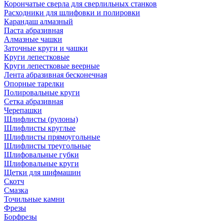
Корончатые сверла для сверлильных станков
Расходники для шлифовки и полировки
Карандаш алмазный
Паста абразивная
Алмазные чашки
Заточные круги и чашки
Круги лепестковые
Круги лепестковые веерные
Лента абразивная бесконечная
Опорные тарелки
Полировальные круги
Сетка абразивная
Черепашки
Шлифлисты (рулоны)
Шлифлисты круглые
Шлифлисты прямоугольные
Шлифлисты треугольные
Шлифовальные губки
Шлифовальные круги
Щетки для шифмашин
Скотч
Смазка
Точильные камни
Фрезы
Борфрезы