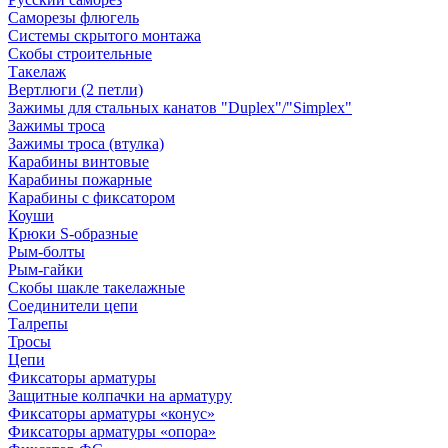
Саморезы флюгель
Системы скрытого монтажа
Скобы строительные
Такелаж
Вертлюги (2 петли)
Зажимы для стальных канатов "Duplex"/"Simplex"
Зажимы троса
Зажимы троса (втулка)
Карабины винтовые
Карабины пожарные
Карабины с фиксатором
Коуши
Крюки S-образные
Рым-болты
Рым-гайки
Скобы шакле такелажные
Соединители цепи
Талрепы
Тросы
Цепи
Фиксаторы арматуры
Защитные колпачки на арматуру
Фиксаторы арматуры «конус»
Фиксаторы арматуры «опора»