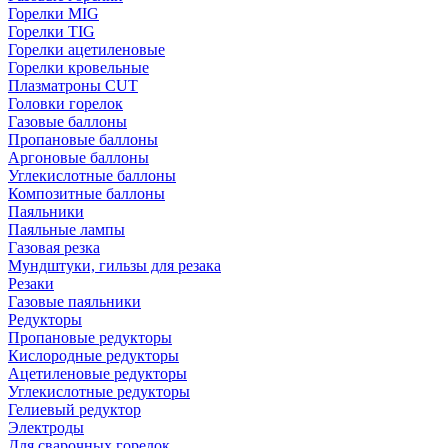
Горелки MIG
Горелки TIG
Горелки ацетиленовые
Горелки кровельные
Плазматроны CUT
Головки горелок
Газовые баллоны
Пропановые баллоны
Аргоновые баллоны
Углекислотные баллоны
Композитные баллоны
Паяльники
Паяльные лампы
Газовая резка
Мундштуки, гильзы для резака
Резаки
Газовые паяльники
Редукторы
Пропановые редукторы
Кислородные редукторы
Ацетиленовые редукторы
Углекислотные редукторы
Гелиевый редуктор
Электроды
Для сварочных горелок