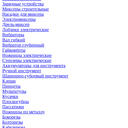
Зарядные устройства
Миксеры строительные
Насадки для миксера
Электромиксеры
Дрель-миксер
Лобзики электрические
Вибраторы
Вал гибкий
Вибратор глубинный
Гайковёрты
Ножницы электрические
Степлеры электрические
Аккумуляторы для инструмента
Ручной инструмент
Шарнирно-губцевый инструмент
Клещи
Пинцеты
Мультитулы
Кусачки
Плоскогубцы
Пассатижи
Ножницы по металлу
Бокорезы
Болторезы
Кабелерезы