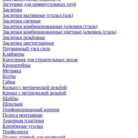
Заглушки для прямоугольных труб
Заклепки
Заклепки вытяжные (сталь/сталь)
Заклепки гаечные
Заклепки комбинированные (алюмин./сталь)
Заклепки комбинированные цветные (алюмин./сталь)
Заклепки резьбовые
Заклепки шестигранные
Пружинный узел сила
Кляймеры
Крепления для строительных лесов
Кронштейны
Метрика
Болты
Гайки
Кольцо с метрической резьбой
Крюки с метрической резьбой
Шайбы
Шпильки
Перфорированный крепеж
Полоса монтажная
Анкерная пластина
Крепёжные уголки
Перфолента
Подвес прямой для профилей