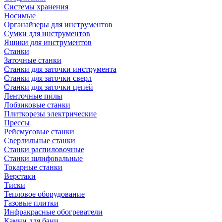
Системы хранения
Носимые
Органайзеры для инструментов
Сумки для инструментов
Ящики для инструментов
Станки
Заточные станки
Станки для заточки инструмента
Станки для заточки сверл
Станки для заточки цепей
Ленточные пилы
Лобзиковые станки
Плиткорезы электрические
Прессы
Рейсмусовые станки
Сверлильные станки
Станки распиловочные
Станки шлифовальные
Токарные станки
Верстаки
Тиски
Тепловое оборудование
Газовые плитки
Инфракрасные обогреватели
Камни для бани