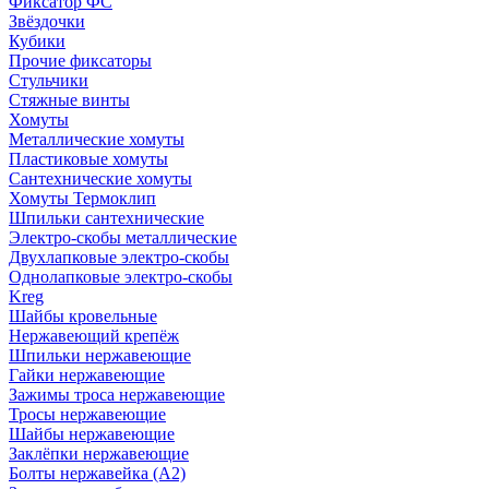
Фиксатор ФС
Звёздочки
Кубики
Прочие фиксаторы
Стульчики
Стяжные винты
Хомуты
Металлические хомуты
Пластиковые хомуты
Сантехнические хомуты
Хомуты Термоклип
Шпильки сантехнические
Электро-скобы металлические
Двухлапковые электро-скобы
Однолапковые электро-скобы
Kreg
Шайбы кровельные
Нержавеющий крепёж
Шпильки нержавеющие
Гайки нержавеющие
Зажимы троса нержавеющие
Тросы нержавеющие
Шайбы нержавеющие
Заклёпки нержавеющие
Болты нержавейка (А2)