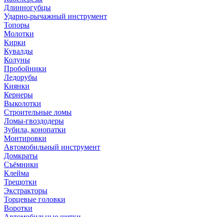
Длинногубцы
Ударно-рычажный инструмент
Топоры
Молотки
Кирки
Кувалды
Колуны
Пробойники
Ледорубы
Киянки
Кернеры
Выколотки
Строительные ломы
Ломы-гвоздодеры
Зубила, конопатки
Монтировки
Автомобильный инструмент
Домкраты
Съёмники
Клейма
Трещотки
Экстракторы
Торцевые головки
Воротки
Автомобильные щетки