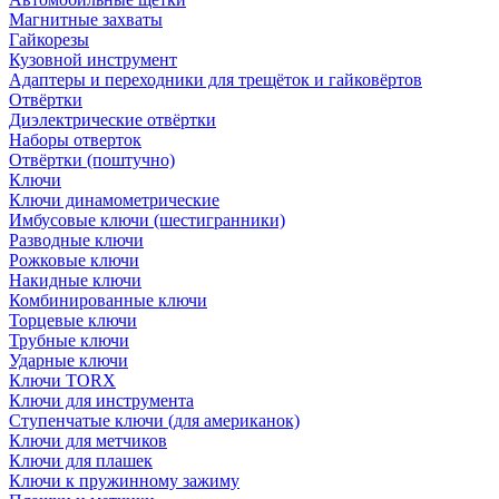
Магнитные захваты
Гайкорезы
Кузовной инструмент
Адаптеры и переходники для трещёток и гайковёртов
Отвёртки
Диэлектрические отвёртки
Наборы отверток
Отвёртки (поштучно)
Ключи
Ключи динамометрические
Имбусовые ключи (шестигранники)
Разводные ключи
Рожковые ключи
Накидные ключи
Комбинированные ключи
Торцевые ключи
Трубные ключи
Ударные ключи
Ключи TORX
Ключи для инструмента
Ступенчатые ключи (для американок)
Ключи для метчиков
Ключи для плашек
Ключи к пружинному зажиму