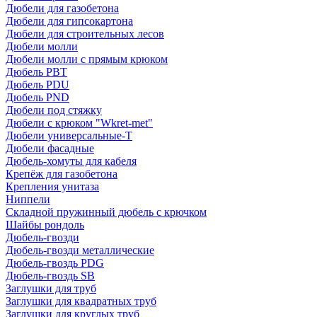
Дюбели для газобетона
Дюбели для гипсокартона
Дюбели для строительных лесов
Дюбели молли
Дюбели молли с прямым крюком
Дюбель PBT
Дюбель PDU
Дюбель PND
Дюбели под стяжку
Дюбели с крюком "Wkret-met"
Дюбели универсальные-Т
Дюбели фасадные
Дюбель-хомуты для кабеля
Крепёж для газобетона
Крепления унитаза
Ниппели
Складной пружинный дюбель с крючком
Шайбы рондоль
Дюбель-гвозди
Дюбель-гвозди металлические
Дюбель-гвоздь PDG
Дюбель-гвоздь SB
Заглушки для труб
Заглушки для квадратных труб
Заглушки для круглых труб