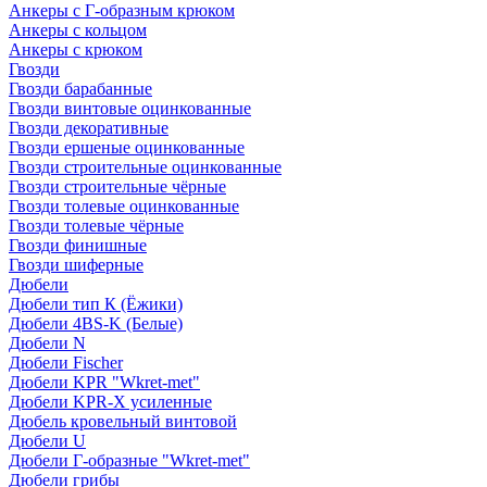
Анкеры с Г-образным крюком
Анкеры с кольцом
Анкеры с крюком
Гвозди
Гвозди барабанные
Гвозди винтовые оцинкованные
Гвозди декоративные
Гвозди ершеные оцинкованные
Гвозди строительные оцинкованные
Гвозди строительные чёрные
Гвозди толевые оцинкованные
Гвозди толевые чёрные
Гвозди финишные
Гвозди шиферные
Дюбели
Дюбели тип К (Ёжики)
Дюбели 4BS-K (Белые)
Дюбели N
Дюбели Fischer
Дюбели KPR "Wkret-met"
Дюбели KPR-Х усиленные
Дюбель кровельный винтовой
Дюбели U
Дюбели Г-образные "Wkret-met"
Дюбели грибы