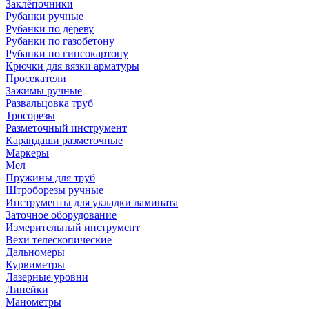
Заклёпочники
Рубанки ручные
Рубанки по дереву
Рубанки по газобетону
Рубанки по гипсокартону
Крючки для вязки арматуры
Просекатели
Зажимы ручные
Развальцовка труб
Тросорезы
Разметочный инструмент
Карандаши разметочные
Маркеры
Мел
Пружины для труб
Штроборезы ручные
Инструменты для укладки ламината
Заточное оборудование
Измерительный инструмент
Вехи телескопические
Дальномеры
Курвиметры
Лазерные уровни
Линейки
Манометры