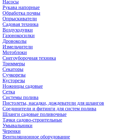
Насосы
Рукава напорные
Обработка почвы
Опрыскиватели
Садовая техника
Воздуходувки
Газонокосилки
Дровоколы
Измельчители
Мотоблоки
Снегоуборочная техника
Триммеры
Секаторы
Сучкорезы
Кусторезы
Ножницы садовые
Сетка
Системы полива
Пистолеты, насадки, дождеватели для шлангов
Соединители и фитинги для систем полива
Шланги садовые поливочные
Тачки садово-строительные
Умывальники
Черенки
Вентиляционное оборудование