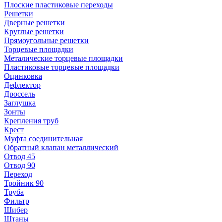
Плоские пластиковые переходы
Решетки
Дверные решетки
Круглые решетки
Прямоугольные решетки
Торцевые площадки
Металические торцевые площадки
Пластиковые торцевые площадки
Оцинковка
Дефлектор
Дроссель
Заглушка
Зонты
Крепления труб
Крест
Муфта соединительная
Обратный клапан металлический
Отвод 45
Отвод 90
Переход
Тройник 90
Труба
Фильтр
Шибер
Штаны