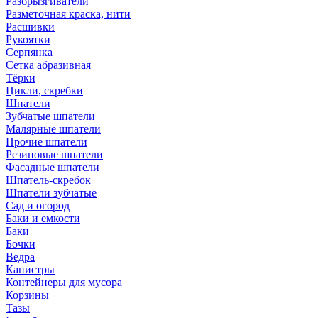
Разбрызгиватели
Разметочная краска, нити
Расшивки
Рукоятки
Серпянка
Сетка абразивная
Тёрки
Цикли, скребки
Шпатели
Зубчатые шпатели
Малярные шпатели
Прочие шпатели
Резиновые шпатели
Фасадные шпатели
Шпатель-скребок
Шпатели зубчатые
Сад и огород
Баки и емкости
Баки
Бочки
Ведра
Канистры
Контейнеры для мусора
Корзины
Тазы