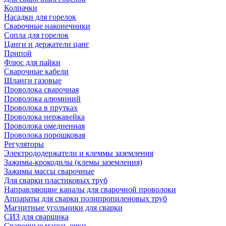
Колпачки
Насадки для горелок
Сварочные наконечники
Сопла для горелок
Цанги и держатели цанг
Припой
Флюс для пайки
Сварочные кабели
Шланги газовые
Проволока сварочная
Проволока алюминий
Проволока в прутках
Проволока нержавейка
Проволока омедненная
Проволока порошковая
Регуляторы
Электрододержатели и клеммы заземления
Зажимы-крокодилы (клемы заземления)
Зажимы массы сварочные
Для сварки пластиковых труб
Направляющие каналы для сварочной проволоки
Аппараты для сварки полипропиленовых труб
Магнитные угольники для сварки
СИЗ для сварщика
Сварочные маски, очки