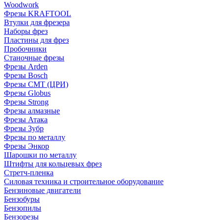
Woodwork
Фрезы KRAFTOOL
Втулки для фрезера
Наборы фрез
Пластины для фрез
Пробочники
Станочные фрезы
Фрезы Arden
Фрезы Bosch
Фрезы CMT (ЦРИ)
Фрезы Globus
Фрезы Strong
Фрезы алмазные
Фрезы Атака
Фрезы Зубр
Фрезы по металлу
Фрезы Энкор
Шарошки по металлу
Штифты для кольцевых фрез
Стретч-пленка
Силовая техника и строительное оборудование
Бензиновые двигатели
Бензобуры
Бензопилы
Бензорезы