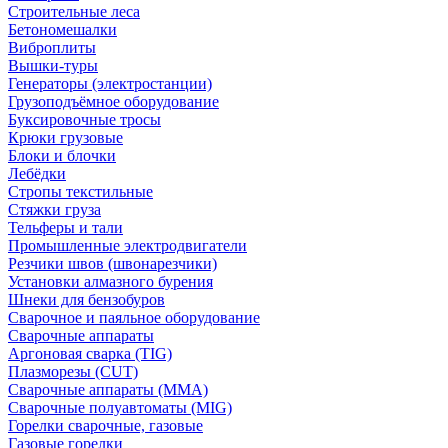
Строительные леса
Бетономешалки
Виброплиты
Вышки-туры
Генераторы (электростанции)
Грузоподъёмное оборудование
Буксировочные тросы
Крюки грузовые
Блоки и блочки
Лебёдки
Стропы текстильные
Стяжки груза
Тельферы и тали
Промышленные электродвигатели
Резчики швов (швонарезчики)
Установки алмазного бурения
Шнеки для бензобуров
Сварочное и паяльное оборудование
Сварочные аппараты
Аргоновая сварка (TIG)
Плазморезы (CUT)
Сварочные аппараты (MMA)
Сварочные полуавтоматы (MIG)
Горелки сварочные, газовые
Газовые горелки