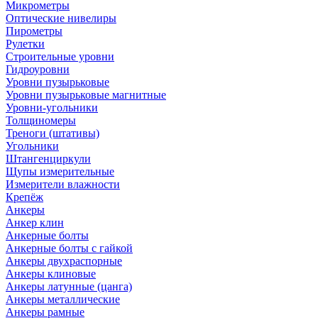
Микрометры
Оптические нивелиры
Пирометры
Рулетки
Строительные уровни
Гидроуровни
Уровни пузырьковые
Уровни пузырьковые магнитные
Уровни-угольники
Толщиномеры
Треноги (штативы)
Угольники
Штангенциркули
Щупы измерительные
Измерители влажности
Крепёж
Анкеры
Анкер клин
Анкерные болты
Анкерные болты с гайкой
Анкеры двухраспорные
Анкеры клиновые
Анкеры латунные (цанга)
Анкеры металлические
Анкеры рамные