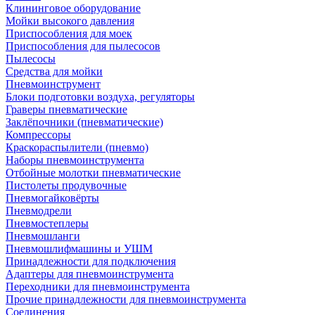
Клининговое оборудование
Мойки высокого давления
Приспособления для моек
Приспособления для пылесосов
Пылесосы
Средства для мойки
Пневмоинструмент
Блоки подготовки воздуха, регуляторы
Граверы пневматические
Заклёпочники (пневматические)
Компрессоры
Краскораспылители (пневмо)
Наборы пневмоинструмента
Отбойные молотки пневматические
Пистолеты продувочные
Пневмогайковёрты
Пневмодрели
Пневмостеплеры
Пневмошланги
Пневмошлифмашины и УШМ
Принадлежности для подключения
Адаптеры для пневмоинструмента
Переходники для пневмоинструмента
Прочие принадлежности для пневмоинструмента
Соединения