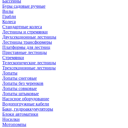
Бассейны
Буры садовые ручные
Вилы
Грабли
Колеса
Стандартные колеса
Лестницы и стремянки
Двухсекционные лестницы
Лестницы трансформеры
Платформы для лестниц
Приставные лестницы
Стремянки
Телескопические лестницы
Трехсекционные лестницы
Лопаты
Лопаты снеговые
Лопаты без черенков
Лопаты совковые
Лопаты штыковые
Насосное оборудование
Водопогружные кабели
Баки, гидроаккумуляторы
Блоки автоматики
Носилки
Мотопомпы