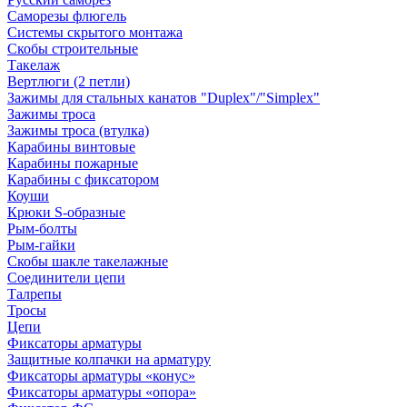
Саморезы флюгель
Системы скрытого монтажа
Скобы строительные
Такелаж
Вертлюги (2 петли)
Зажимы для стальных канатов "Duplex"/"Simplex"
Зажимы троса
Зажимы троса (втулка)
Карабины винтовые
Карабины пожарные
Карабины с фиксатором
Коуши
Крюки S-образные
Рым-болты
Рым-гайки
Скобы шакле такелажные
Соединители цепи
Талрепы
Тросы
Цепи
Фиксаторы арматуры
Защитные колпачки на арматуру
Фиксаторы арматуры «конус»
Фиксаторы арматуры «опора»