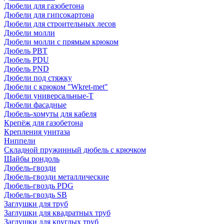
Дюбели для газобетона
Дюбели для гипсокартона
Дюбели для строительных лесов
Дюбели молли
Дюбели молли с прямым крюком
Дюбель PBT
Дюбель PDU
Дюбель PND
Дюбели под стяжку
Дюбели с крюком "Wkret-met"
Дюбели универсальные-Т
Дюбели фасадные
Дюбель-хомуты для кабеля
Крепёж для газобетона
Крепления унитаза
Ниппели
Складной пружинный дюбель с крючком
Шайбы рондоль
Дюбель-гвозди
Дюбель-гвозди металлические
Дюбель-гвоздь PDG
Дюбель-гвоздь SB
Заглушки для труб
Заглушки для квадратных труб
Заглушки для круглых труб