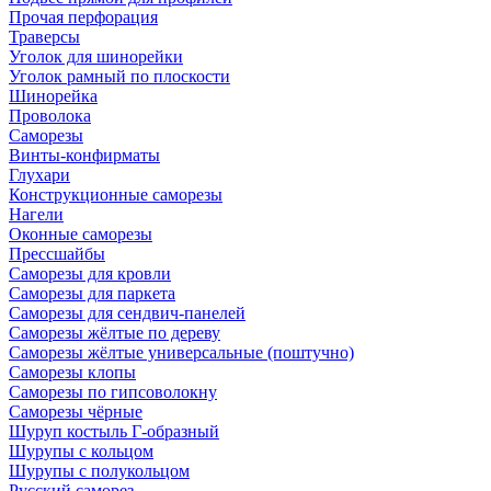
Прочая перфорация
Траверсы
Уголок для шинорейки
Уголок рамный по плоскости
Шинорейка
Проволока
Саморезы
Винты-конфирматы
Глухари
Конструкционные саморезы
Нагели
Оконные саморезы
Прессшайбы
Саморезы для кровли
Саморезы для паркета
Саморезы для сендвич-панелей
Саморезы жёлтые по дереву
Саморезы жёлтые универсальные (поштучно)
Саморезы клопы
Саморезы по гипсоволокну
Саморезы чёрные
Шуруп костыль Г-образный
Шурупы с кольцом
Шурупы с полукольцом
Русский саморез