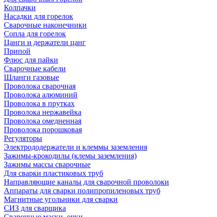
Колпачки
Насадки для горелок
Сварочные наконечники
Сопла для горелок
Цанги и держатели цанг
Припой
Флюс для пайки
Сварочные кабели
Шланги газовые
Проволока сварочная
Проволока алюминий
Проволока в прутках
Проволока нержавейка
Проволока омедненная
Проволока порошковая
Регуляторы
Электрододержатели и клеммы заземления
Зажимы-крокодилы (клемы заземления)
Зажимы массы сварочные
Для сварки пластиковых труб
Направляющие каналы для сварочной проволоки
Аппараты для сварки полипропиленовых труб
Магнитные угольники для сварки
СИЗ для сварщика
Сварочные маски, очки