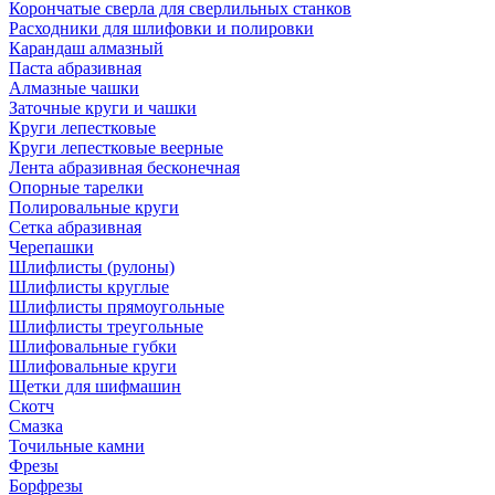
Корончатые сверла для сверлильных станков
Расходники для шлифовки и полировки
Карандаш алмазный
Паста абразивная
Алмазные чашки
Заточные круги и чашки
Круги лепестковые
Круги лепестковые веерные
Лента абразивная бесконечная
Опорные тарелки
Полировальные круги
Сетка абразивная
Черепашки
Шлифлисты (рулоны)
Шлифлисты круглые
Шлифлисты прямоугольные
Шлифлисты треугольные
Шлифовальные губки
Шлифовальные круги
Щетки для шифмашин
Скотч
Смазка
Точильные камни
Фрезы
Борфрезы