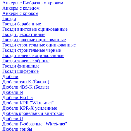
Анкеры с Г-образным крюком
Анкеры с кольцом
Анкеры с крюком
Гвозди
Гвозди барабанные
Гвозди винтовые оцинкованные
Гвозди декоративные
Гвозди ершеные оцинкованные
Гвозди строительные оцинкованные
Гвозди строительные чёрные
Гвозди толевые оцинкованные
Гвозди толевые чёрные
Гвозди финишные
Гвозди шиферные
Дюбели
Дюбели тип К (Ёжики)
Дюбели 4BS-K (Белые)
Дюбели N
Дюбели Fischer
Дюбели KPR "Wkret-met"
Дюбели KPR-Х усиленные
Дюбель кровельный винтовой
Дюбели U
Дюбели Г-образные "Wkret-met"
Дюбели грибы