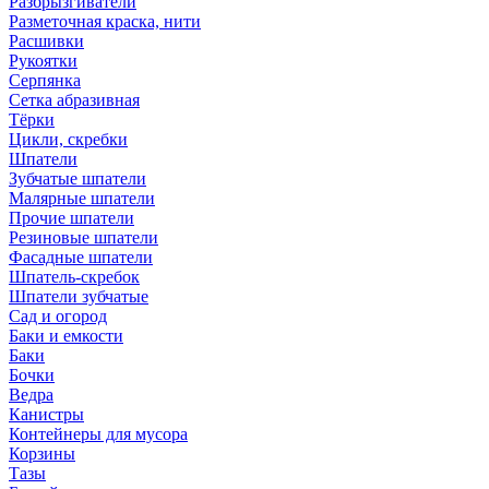
Разбрызгиватели
Разметочная краска, нити
Расшивки
Рукоятки
Серпянка
Сетка абразивная
Тёрки
Цикли, скребки
Шпатели
Зубчатые шпатели
Малярные шпатели
Прочие шпатели
Резиновые шпатели
Фасадные шпатели
Шпатель-скребок
Шпатели зубчатые
Сад и огород
Баки и емкости
Баки
Бочки
Ведра
Канистры
Контейнеры для мусора
Корзины
Тазы