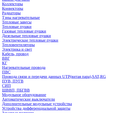
Коллекторы
Конвекторы
Радиаторы
Тэны нагревательные
Тепловые завесы
Тепловые пушки
Газовые тепловые пушки
Дизельные тепловые пушки
Электрические тепловые пушки
Тепловентиляторы
Электрика и свет
Кабель, провод
ВВГ
КГ
Нагревательные провода
ПВС
Провода связи и передачи данных UTP(витая пара),SAT,RG
ПУВ, ПУГВ
СИП
ШВВП, ПБГВВ
Модульное оборудование
Автоматические выключатели
Дополнительные модульные устройства
Устройства дифференциальной защиты
Заказные позиции