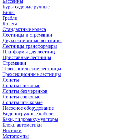
Бассейны
Буры садовые ручные
Вилы
Грабли
Колеса
Стандартные колеса
Лестницы и стремянки
Двухсекционные лестницы
Лестницы трансформеры
Платформы для лестниц
Приставные лестницы
Стремянки
Телескопические лестницы
Трехсекционные лестницы
Лопаты
Лопаты снеговые
Лопаты без черенков
Лопаты совковые
Лопаты штыковые
Насосное оборудование
Водопогружные кабели
Баки, гидроаккумуляторы
Блоки автоматики
Носилки
Мотопомпы