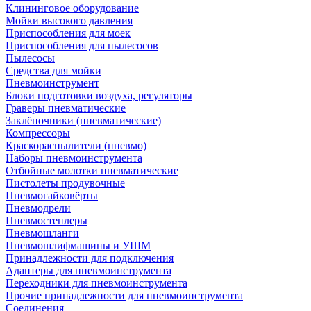
Клининговое оборудование
Мойки высокого давления
Приспособления для моек
Приспособления для пылесосов
Пылесосы
Средства для мойки
Пневмоинструмент
Блоки подготовки воздуха, регуляторы
Граверы пневматические
Заклёпочники (пневматические)
Компрессоры
Краскораспылители (пневмо)
Наборы пневмоинструмента
Отбойные молотки пневматические
Пистолеты продувочные
Пневмогайковёрты
Пневмодрели
Пневмостеплеры
Пневмошланги
Пневмошлифмашины и УШМ
Принадлежности для подключения
Адаптеры для пневмоинструмента
Переходники для пневмоинструмента
Прочие принадлежности для пневмоинструмента
Соединения