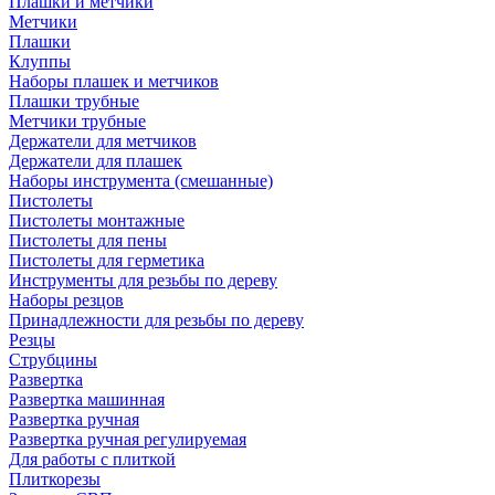
Плашки и метчики
Метчики
Плашки
Клуппы
Наборы плашек и метчиков
Плашки трубные
Метчики трубные
Держатели для метчиков
Держатели для плашек
Наборы инструмента (смешанные)
Пистолеты
Пистолеты монтажные
Пистолеты для пены
Пистолеты для герметика
Инструменты для резьбы по дереву
Наборы резцов
Принадлежности для резьбы по дереву
Резцы
Струбцины
Развертка
Развертка машинная
Развертка ручная
Развертка ручная регулируемая
Для работы с плиткой
Плиткорезы