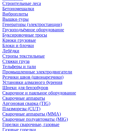
Строительные леса
Бетономешалки
Виброплиты
Вышки-туры
Генераторы (электростанции)
Грузоподъёмное оборудование
Буксировочные тросы
Крюки грузовые
Блоки и блочки
Лебёдки
Стропы текстильные
Стяжки груза
Тельферы и тали
Промышленные электродвигатели
Резчики швов (швонарезчики)
Установки алмазного бурения
Шнеки для бензобуров
Сварочное и паяльное оборудование
Сварочные аппараты
Аргоновая сварка (TIG)
Плазморезы (CUT)
Сварочные аппараты (MMA)
Сварочные полуавтоматы (MIG)
Горелки сварочные, газовые
Газовые горелки