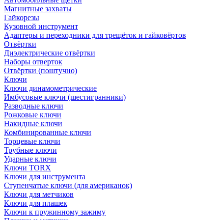
Магнитные захваты
Гайкорезы
Кузовной инструмент
Адаптеры и переходники для трещёток и гайковёртов
Отвёртки
Диэлектрические отвёртки
Наборы отверток
Отвёртки (поштучно)
Ключи
Ключи динамометрические
Имбусовые ключи (шестигранники)
Разводные ключи
Рожковые ключи
Накидные ключи
Комбинированные ключи
Торцевые ключи
Трубные ключи
Ударные ключи
Ключи TORX
Ключи для инструмента
Ступенчатые ключи (для американок)
Ключи для метчиков
Ключи для плашек
Ключи к пружинному зажиму