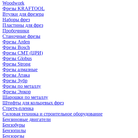
Woodwork
Фрезы KRAFTOOL
Втулки для фрезера
Наборы фрез
Пластины для фрез
Пробочники
Станочные фрезы
Фрезы Arden
Фрезы Bosch
Фрезы CMT (ЦРИ)
Фрезы Globus
Фрезы Strong
Фрезы алмазные
Фрезы Атака
Фрезы Зубр
Фрезы по металлу
Фрезы Энкор
Шарошки по металлу
Штифты для кольцевых фрез
Стретч-пленка
Силовая техника и строительное оборудование
Бензиновые двигатели
Бензобуры
Бензопилы
Бензорезы