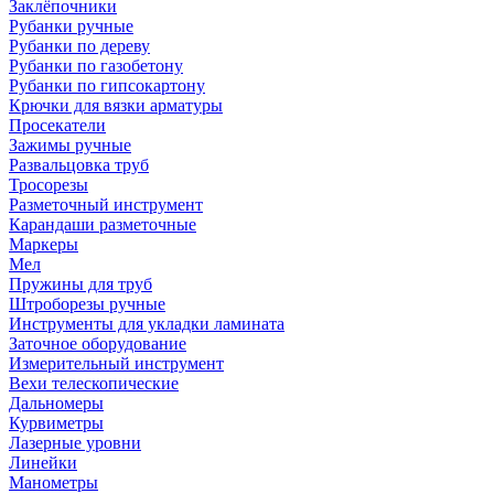
Заклёпочники
Рубанки ручные
Рубанки по дереву
Рубанки по газобетону
Рубанки по гипсокартону
Крючки для вязки арматуры
Просекатели
Зажимы ручные
Развальцовка труб
Тросорезы
Разметочный инструмент
Карандаши разметочные
Маркеры
Мел
Пружины для труб
Штроборезы ручные
Инструменты для укладки ламината
Заточное оборудование
Измерительный инструмент
Вехи телескопические
Дальномеры
Курвиметры
Лазерные уровни
Линейки
Манометры