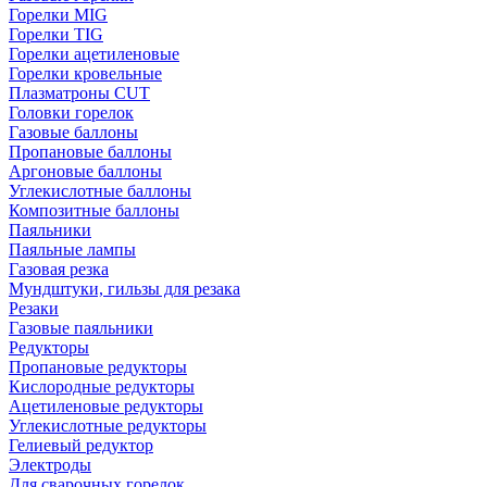
Горелки MIG
Горелки TIG
Горелки ацетиленовые
Горелки кровельные
Плазматроны CUT
Головки горелок
Газовые баллоны
Пропановые баллоны
Аргоновые баллоны
Углекислотные баллоны
Композитные баллоны
Паяльники
Паяльные лампы
Газовая резка
Мундштуки, гильзы для резака
Резаки
Газовые паяльники
Редукторы
Пропановые редукторы
Кислородные редукторы
Ацетиленовые редукторы
Углекислотные редукторы
Гелиевый редуктор
Электроды
Для сварочных горелок