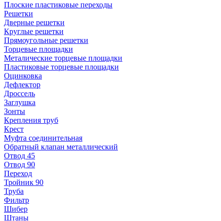
Плоские пластиковые переходы
Решетки
Дверные решетки
Круглые решетки
Прямоугольные решетки
Торцевые площадки
Металические торцевые площадки
Пластиковые торцевые площадки
Оцинковка
Дефлектор
Дроссель
Заглушка
Зонты
Крепления труб
Крест
Муфта соединительная
Обратный клапан металлический
Отвод 45
Отвод 90
Переход
Тройник 90
Труба
Фильтр
Шибер
Штаны