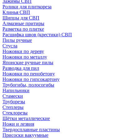
Зажимы СВП
Ролики для плиткореза
Клинья СВП
Щипцы для СВП
Алмазные притиры
Разметка по плитке
Расшифка швов (крестики) СВП
Пилы ручные
Стусла
Ножовки по дереву
Ножовки по металлу
Японские ручные пилы
Разводка для пил
Ножовки по пенобетону
Ножовки по гипсокартону
Трубогибы, полосогибы
Напильники
Стамески
Труборезы
Степлеры
Стеклорезы
Щётки металлические
Ножи и лезвия
Твердосплавные пластины
Присоски вакуумные