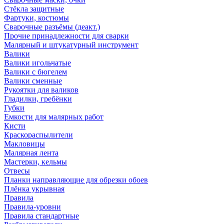
Стёкла защитные
Фартуки, костюмы
Сварочные разъёмы (деакт.)
Прочие принадлежности для сварки
Малярный и штукатурный инструмент
Валики
Валики игольчатые
Валики с бюгелем
Валики сменные
Рукоятки для валиков
Гладилки, гребёнки
Губки
Емкости для малярных работ
Кисти
Краскораспылители
Макловицы
Малярная лента
Мастерки, кельмы
Отвесы
Планки направляющие для обрезки обоев
Плёнка укрывная
Правила
Правила-уровни
Правила стандартные