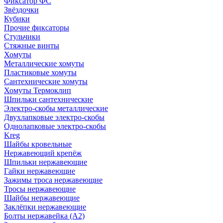
Фиксатор ФС
Звёздочки
Кубики
Прочие фиксаторы
Стульчики
Стяжные винты
Хомуты
Металлические хомуты
Пластиковые хомуты
Сантехнические хомуты
Хомуты Термоклип
Шпильки сантехнические
Электро-скобы металлические
Двухлапковые электро-скобы
Однолапковые электро-скобы
Kreg
Шайбы кровельные
Нержавеющий крепёж
Шпильки нержавеющие
Гайки нержавеющие
Зажимы троса нержавеющие
Тросы нержавеющие
Шайбы нержавеющие
Заклёпки нержавеющие
Болты нержавейка (А2)