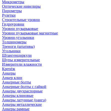
Микрометры
Оптические нивелиры
Пирометры
Рулетки
Строительные уровни
Гидроуровни
Уровни пузырьковые
Уровни пузырьковые магнитные
Уровни-угольники
Толщиномеры
Треноги (штативы)
Угольники
Штангенциркули
Щупы измерительные
Измерители влажности
Крепёж
Анкеры
Анкер клин
Анкерные болты
Анкерные болты с гайкой
Анкеры двухраспорные
Анкеры клиновые
Анкеры латунные (цанга)
Анкеры металлические
Анкеры рамные