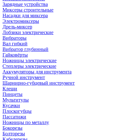
Зарядные устройства
Миксеры строительные
Насадки для миксера
Электромиксеры
Дрель-миксер
Лобзики электрические
Вибраторы
Вал гибкий
Вибратор глубинный
Гайковёрты
Ножницы электрические
Степлеры электрические
Аккумуляторы для инструмента
Ручной инструмент
Шарнирно-губцевый инструмент
Клещи
Пинцеты
Мультитулы
Кусачки
Плоскогубцы
Пассатижи
Ножницы по металлу
Бокорезы
Болторезы
Кабелерезы