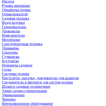
Насосы
Рукава напорные
Обработка почвы
Опрыскиватели
Садовая техника
Воздуходувки
Газонокосилки
Дровоколы
Измельчители
Мотоблоки
Снегоуборочная техника
Триммеры
Секаторы
Сучкорезы
Кусторезы
Ножницы садовые
Сетка
Системы полива
Пистолеты, насадки, дождеватели для шлангов
Соединители и фитинги для систем полива
Шланги садовые поливочные
Тачки садово-строительные
Умывальники
Черенки
Вентиляционное оборудование