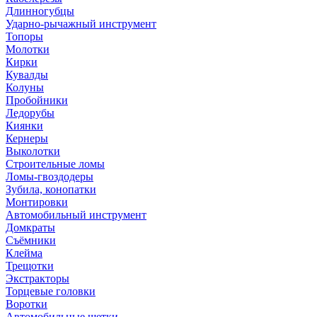
Длинногубцы
Ударно-рычажный инструмент
Топоры
Молотки
Кирки
Кувалды
Колуны
Пробойники
Ледорубы
Киянки
Кернеры
Выколотки
Строительные ломы
Ломы-гвоздодеры
Зубила, конопатки
Монтировки
Автомобильный инструмент
Домкраты
Съёмники
Клейма
Трещотки
Экстракторы
Торцевые головки
Воротки
Автомобильные щетки