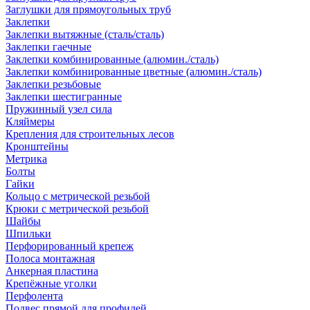
Заглушки для прямоугольных труб
Заклепки
Заклепки вытяжные (сталь/сталь)
Заклепки гаечные
Заклепки комбинированные (алюмин./сталь)
Заклепки комбинированные цветные (алюмин./сталь)
Заклепки резьбовые
Заклепки шестигранные
Пружинный узел сила
Кляймеры
Крепления для строительных лесов
Кронштейны
Метрика
Болты
Гайки
Кольцо с метрической резьбой
Крюки с метрической резьбой
Шайбы
Шпильки
Перфорированный крепеж
Полоса монтажная
Анкерная пластина
Крепёжные уголки
Перфолента
Подвес прямой для профилей