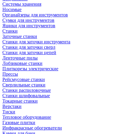
Системы хранения
Носимые
Органайзеры для инструментов
Сумки для инструментов
Ящики для инструментов
Станки
Заточные станки
Станки для заточки инструмента
Станки для заточки сверл
Станки для заточки цепей
Ленточные пилы
Лобзиковые станки
Плиткорезы электрические
Прессы
Рейсмусовые станки
Сверлильные станки
Станки распиловочные
Станки шлифовальные
Токарные станки
Верстаки
Тиски
Тепловое оборудование
Газовые плитки
Инфракрасные обогреватели
Камни для бани