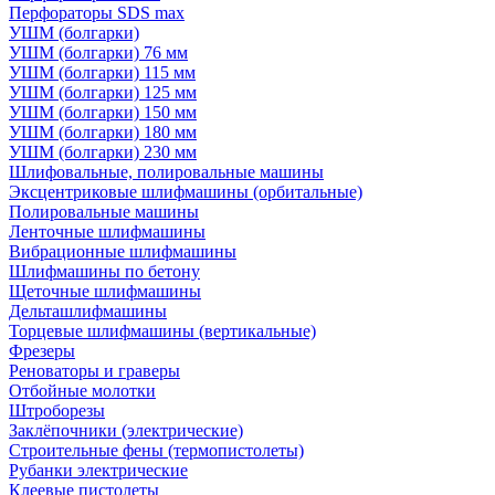
Перфораторы SDS max
УШМ (болгарки)
УШМ (болгарки) 76 мм
УШМ (болгарки) 115 мм
УШМ (болгарки) 125 мм
УШМ (болгарки) 150 мм
УШМ (болгарки) 180 мм
УШМ (болгарки) 230 мм
Шлифовальные, полировальные машины
Эксцентриковые шлифмашины (орбитальные)
Полировальные машины
Ленточные шлифмашины
Вибрационные шлифмашины
Шлифмашины по бетону
Щеточные шлифмашины
Дельташлифмашины
Торцевые шлифмашины (вертикальные)
Фрезеры
Реноваторы и граверы
Отбойные молотки
Штроборезы
Заклёпочники (электрические)
Строительные фены (термопистолеты)
Рубанки электрические
Клеевые пистолеты