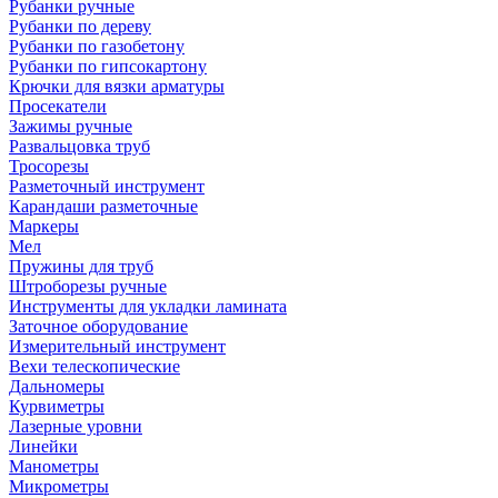
Рубанки ручные
Рубанки по дереву
Рубанки по газобетону
Рубанки по гипсокартону
Крючки для вязки арматуры
Просекатели
Зажимы ручные
Развальцовка труб
Тросорезы
Разметочный инструмент
Карандаши разметочные
Маркеры
Мел
Пружины для труб
Штроборезы ручные
Инструменты для укладки ламината
Заточное оборудование
Измерительный инструмент
Вехи телескопические
Дальномеры
Курвиметры
Лазерные уровни
Линейки
Манометры
Микрометры