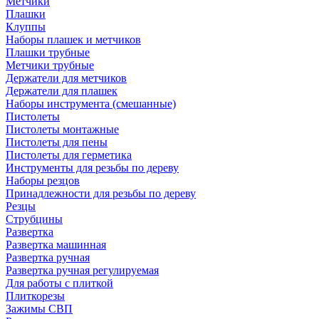
Метчики
Плашки
Клуппы
Наборы плашек и метчиков
Плашки трубные
Метчики трубные
Держатели для метчиков
Держатели для плашек
Наборы инструмента (смешанные)
Пистолеты
Пистолеты монтажные
Пистолеты для пены
Пистолеты для герметика
Инструменты для резьбы по дереву
Наборы резцов
Принадлежности для резьбы по дереву
Резцы
Струбцины
Развертка
Развертка машинная
Развертка ручная
Развертка ручная регулируемая
Для работы с плиткой
Плиткорезы
Зажимы СВП