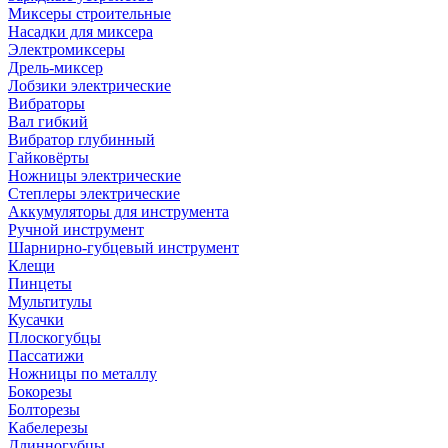
Миксеры строительные
Насадки для миксера
Электромиксеры
Дрель-миксер
Лобзики электрические
Вибраторы
Вал гибкий
Вибратор глубинный
Гайковёрты
Ножницы электрические
Степлеры электрические
Аккумуляторы для инструмента
Ручной инструмент
Шарнирно-губцевый инструмент
Клещи
Пинцеты
Мультитулы
Кусачки
Плоскогубцы
Пассатижи
Ножницы по металлу
Бокорезы
Болторезы
Кабелерезы
Длинногубцы