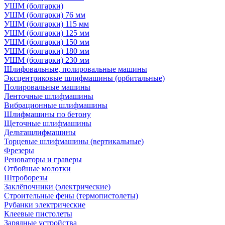
УШМ (болгарки)
УШМ (болгарки) 76 мм
УШМ (болгарки) 115 мм
УШМ (болгарки) 125 мм
УШМ (болгарки) 150 мм
УШМ (болгарки) 180 мм
УШМ (болгарки) 230 мм
Шлифовальные, полировальные машины
Эксцентриковые шлифмашины (орбитальные)
Полировальные машины
Ленточные шлифмашины
Вибрационные шлифмашины
Шлифмашины по бетону
Щеточные шлифмашины
Дельташлифмашины
Торцевые шлифмашины (вертикальные)
Фрезеры
Реноваторы и граверы
Отбойные молотки
Штроборезы
Заклёпочники (электрические)
Строительные фены (термопистолеты)
Рубанки электрические
Клеевые пистолеты
Зарядные устройства