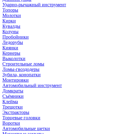
Ударно-рычажный инструмент
Топоры
Молотки
Кирки
Кувалды
Колуны
Пробойники
Ледорубы
Киянки
Кернеры
Выколотки
Строительные ломы
Ломы-гвоздодеры
Зубила, конопатки
Монтировки
Автомобильный инструмент
Домкраты
Съёмники
Клейма
Трещотки
Экстракторы
Торцевые головки
Воротки
Автомобильные щетки
Магнитные захваты