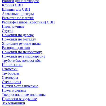
Ролики для плиткореза
Клинья СВП
Щипцы для СВП
Алмазные притиры
Разметка по плитке
Расшифка швов (крестики) СВП
Пилы ручные
Стусла
Ножовки по дереву
Ножовки по металлу
Японские ручные пилы
Разводка для пил
Ножовки по пенобетону
Ножовки по гипсокартону
Трубогибы, полосогибы
Напильники
Стамески
Труборезы
Степлеры
Стеклорезы
Щётки металлические
Ножи и лезвия
Твердосплавные пластины
Присоски вакуумные
Заклёпочники