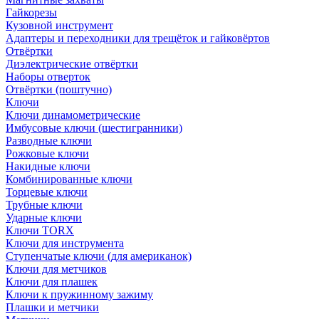
Гайкорезы
Кузовной инструмент
Адаптеры и переходники для трещёток и гайковёртов
Отвёртки
Диэлектрические отвёртки
Наборы отверток
Отвёртки (поштучно)
Ключи
Ключи динамометрические
Имбусовые ключи (шестигранники)
Разводные ключи
Рожковые ключи
Накидные ключи
Комбинированные ключи
Торцевые ключи
Трубные ключи
Ударные ключи
Ключи TORX
Ключи для инструмента
Ступенчатые ключи (для американок)
Ключи для метчиков
Ключи для плашек
Ключи к пружинному зажиму
Плашки и метчики