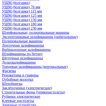
УШМ (болгарки)
УШМ (болгарки) 76 мм
УШМ (болгарки) 115 мм
УШМ (болгарки) 125 мм
УШМ (болгарки) 150 мм
УШМ (болгарки) 180 мм
УШМ (болгарки) 230 мм
Шлифовальные, полировальные машины
Эксцентриковые шлифмашины (орбитальные)
Полировальные машины
Ленточные шлифмашины
Вибрационные шлифмашины
Шлифмашины по бетону
Щеточные шлифмашины
Дельташлифмашины
Торцевые шлифмашины (вертикальные)
Фрезеры
Реноваторы и граверы
Отбойные молотки
Штроборезы
Заклёпочники (электрические)
Строительные фены (термопистолеты)
Рубанки электрические
Клеевые пистолеты
Зарядные устройства