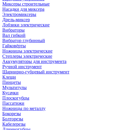
Миксеры строительные
Насадки для миксера
Электромиксеры
Дрель-миксер
Лобзики электрические
Вибраторы
Вал гибкий
Вибратор глубинный
Гайковёрты
Ножницы электрические
Степлеры электрические
Аккумуляторы для инструмента
Ручной инструмент
Шарнирно-губцевый инструмент
Клещи
Пинцеты
Мультитулы
Кусачки
Плоскогубцы
Пассатижи
Ножницы по металлу
Бокорезы
Болторезы
Кабелерезы
Длинногубцы