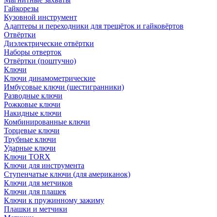
Гайкорезы
Кузовной инструмент
Адаптеры и переходники для трещёток и гайковёртов
Отвёртки
Диэлектрические отвёртки
Наборы отверток
Отвёртки (поштучно)
Ключи
Ключи динамометрические
Имбусовые ключи (шестигранники)
Разводные ключи
Рожковые ключи
Накидные ключи
Комбинированные ключи
Торцевые ключи
Трубные ключи
Ударные ключи
Ключи TORX
Ключи для инструмента
Ступенчатые ключи (для американок)
Ключи для метчиков
Ключи для плашек
Ключи к пружинному зажиму
Плашки и метчики