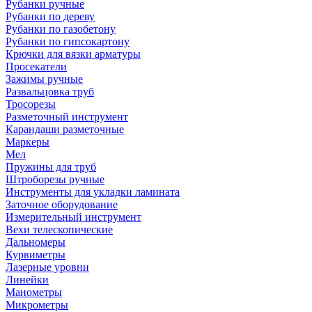
Рубанки ручные
Рубанки по дереву
Рубанки по газобетону
Рубанки по гипсокартону
Крючки для вязки арматуры
Просекатели
Зажимы ручные
Развальцовка труб
Тросорезы
Разметочный инструмент
Карандаши разметочные
Маркеры
Мел
Пружины для труб
Штроборезы ручные
Инструменты для укладки ламината
Заточное оборудование
Измерительный инструмент
Вехи телескопические
Дальномеры
Курвиметры
Лазерные уровни
Линейки
Манометры
Микрометры