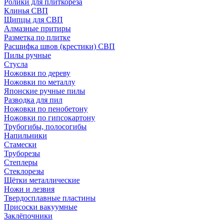
Ролики для плиткореза
Клинья СВП
Щипцы для СВП
Алмазные притиры
Разметка по плитке
Расшифка швов (крестики) СВП
Пилы ручные
Стусла
Ножовки по дереву
Ножовки по металлу
Японские ручные пилы
Разводка для пил
Ножовки по пенобетону
Ножовки по гипсокартону
Трубогибы, полосогибы
Напильники
Стамески
Труборезы
Степлеры
Стеклорезы
Щётки металлические
Ножи и лезвия
Твердосплавные пластины
Присоски вакуумные
Заклёпочники