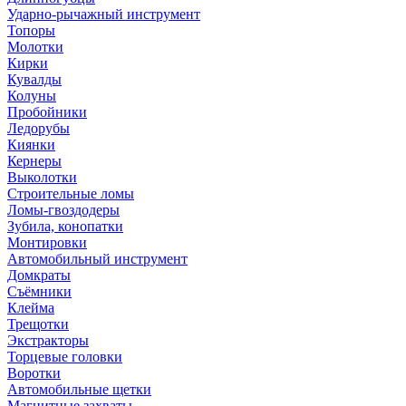
Ударно-рычажный инструмент
Топоры
Молотки
Кирки
Кувалды
Колуны
Пробойники
Ледорубы
Киянки
Кернеры
Выколотки
Строительные ломы
Ломы-гвоздодеры
Зубила, конопатки
Монтировки
Автомобильный инструмент
Домкраты
Съёмники
Клейма
Трещотки
Экстракторы
Торцевые головки
Воротки
Автомобильные щетки
Магнитные захваты