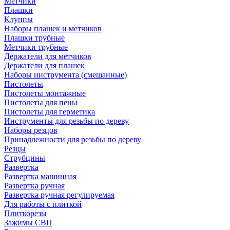
Метчики
Плашки
Клуппы
Наборы плашек и метчиков
Плашки трубные
Метчики трубные
Держатели для метчиков
Держатели для плашек
Наборы инструмента (смешанные)
Пистолеты
Пистолеты монтажные
Пистолеты для пены
Пистолеты для герметика
Инструменты для резьбы по дереву
Наборы резцов
Принадлежности для резьбы по дереву
Резцы
Струбцины
Развертка
Развертка машинная
Развертка ручная
Развертка ручная регулируемая
Для работы с плиткой
Плиткорезы
Зажимы СВП