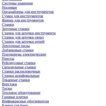
Системы хранения
Носимые
Органайзеры для инструментов
Сумки для инструментов
Ящики для инструментов
Станки
Заточные станки
Станки для заточки инструмента
Станки для заточки сверл
Станки для заточки цепей
Ленточные пилы
Лобзиковые станки
Плиткорезы электрические
Прессы
Рейсмусовые станки
Сверлильные станки
Станки распиловочные
Станки шлифовальные
Токарные станки
Верстаки
Тиски
Тепловое оборудование
Газовые плитки
Инфракрасные обогреватели
Камни для бани