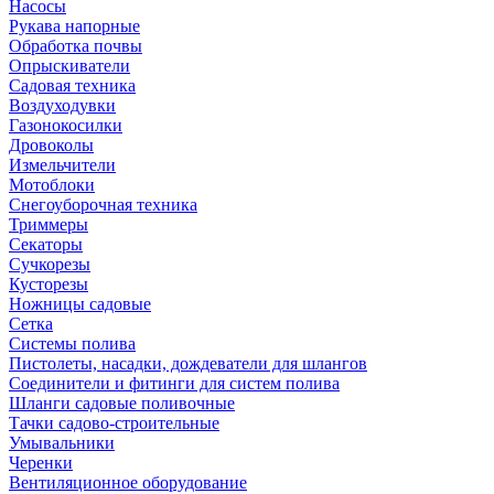
Насосы
Рукава напорные
Обработка почвы
Опрыскиватели
Садовая техника
Воздуходувки
Газонокосилки
Дровоколы
Измельчители
Мотоблоки
Снегоуборочная техника
Триммеры
Секаторы
Сучкорезы
Кусторезы
Ножницы садовые
Сетка
Системы полива
Пистолеты, насадки, дождеватели для шлангов
Соединители и фитинги для систем полива
Шланги садовые поливочные
Тачки садово-строительные
Умывальники
Черенки
Вентиляционное оборудование