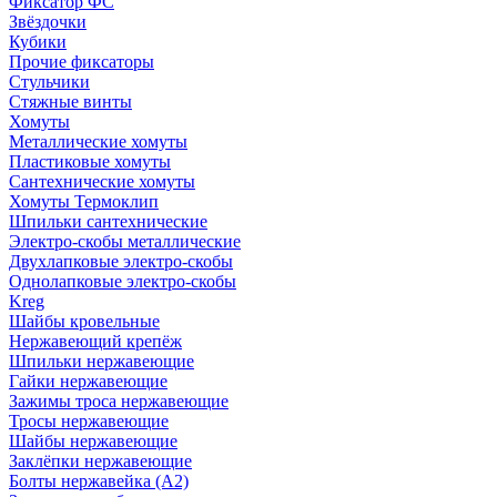
Фиксатор ФС
Звёздочки
Кубики
Прочие фиксаторы
Стульчики
Стяжные винты
Хомуты
Металлические хомуты
Пластиковые хомуты
Сантехнические хомуты
Хомуты Термоклип
Шпильки сантехнические
Электро-скобы металлические
Двухлапковые электро-скобы
Однолапковые электро-скобы
Kreg
Шайбы кровельные
Нержавеющий крепёж
Шпильки нержавеющие
Гайки нержавеющие
Зажимы троса нержавеющие
Тросы нержавеющие
Шайбы нержавеющие
Заклёпки нержавеющие
Болты нержавейка (А2)