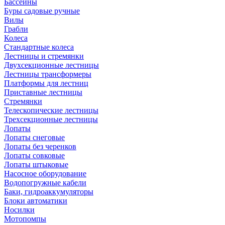
Бассейны
Буры садовые ручные
Вилы
Грабли
Колеса
Стандартные колеса
Лестницы и стремянки
Двухсекционные лестницы
Лестницы трансформеры
Платформы для лестниц
Приставные лестницы
Стремянки
Телескопические лестницы
Трехсекционные лестницы
Лопаты
Лопаты снеговые
Лопаты без черенков
Лопаты совковые
Лопаты штыковые
Насосное оборудование
Водопогружные кабели
Баки, гидроаккумуляторы
Блоки автоматики
Носилки
Мотопомпы