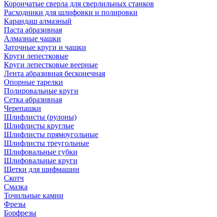
Корончатые сверла для сверлильных станков
Расходники для шлифовки и полировки
Карандаш алмазный
Паста абразивная
Алмазные чашки
Заточные круги и чашки
Круги лепестковые
Круги лепестковые веерные
Лента абразивная бесконечная
Опорные тарелки
Полировальные круги
Сетка абразивная
Черепашки
Шлифлисты (рулоны)
Шлифлисты круглые
Шлифлисты прямоугольные
Шлифлисты треугольные
Шлифовальные губки
Шлифовальные круги
Щетки для шифмашин
Скотч
Смазка
Точильные камни
Фрезы
Борфрезы