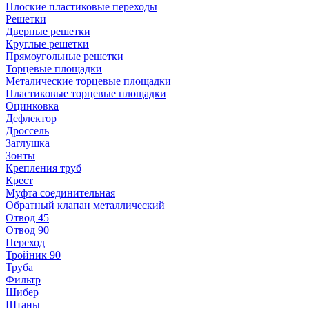
Плоские пластиковые переходы
Решетки
Дверные решетки
Круглые решетки
Прямоугольные решетки
Торцевые площадки
Металические торцевые площадки
Пластиковые торцевые площадки
Оцинковка
Дефлектор
Дроссель
Заглушка
Зонты
Крепления труб
Крест
Муфта соединительная
Обратный клапан металлический
Отвод 45
Отвод 90
Переход
Тройник 90
Труба
Фильтр
Шибер
Штаны