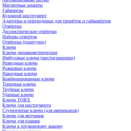
Магнитные захваты
Гайкорезы
Кузовной инструмент
Адаптеры и переходники для трещёток и гайковёртов
Отвёртки
Диэлектрические отвёртки
Наборы отверток
Отвёртки (поштучно)
Ключи
Ключи динамометрические
Имбусовые ключи (шестигранники)
Разводные ключи
Рожковые ключи
Накидные ключи
Комбинированные ключи
Торцевые ключи
Трубные ключи
Ударные ключи
Ключи TORX
Ключи для инструмента
Ступенчатые ключи (для американок)
Ключи для метчиков
Ключи для плашек
Ключи к пружинному зажиму