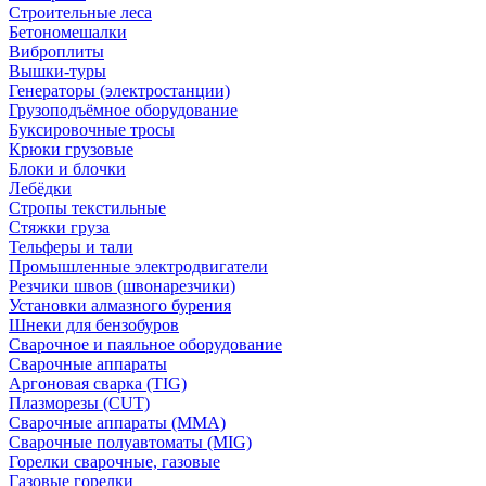
Строительные леса
Бетономешалки
Виброплиты
Вышки-туры
Генераторы (электростанции)
Грузоподъёмное оборудование
Буксировочные тросы
Крюки грузовые
Блоки и блочки
Лебёдки
Стропы текстильные
Стяжки груза
Тельферы и тали
Промышленные электродвигатели
Резчики швов (швонарезчики)
Установки алмазного бурения
Шнеки для бензобуров
Сварочное и паяльное оборудование
Сварочные аппараты
Аргоновая сварка (TIG)
Плазморезы (CUT)
Сварочные аппараты (MMA)
Сварочные полуавтоматы (MIG)
Горелки сварочные, газовые
Газовые горелки