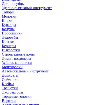
Длинногубцы
Ударно-рычажный инструмент
Топоры
Молотки
Кирки
Кувалды
Колуны
Пробойники
Ледорубы
Киянки
Кернеры
Выколотки
Строительные ломы
Ломы-гвоздодеры
Зубила, конопатки
Монтировки
Автомобильный инструмент
Домкраты
Съёмники
Клейма
Трещотки
Экстракторы
Торцевые головки
Воротки
Автомобильные щетки