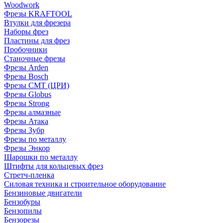
Woodwork
Фрезы KRAFTOOL
Втулки для фрезера
Наборы фрез
Пластины для фрез
Пробочники
Станочные фрезы
Фрезы Arden
Фрезы Bosch
Фрезы CMT (ЦРИ)
Фрезы Globus
Фрезы Strong
Фрезы алмазные
Фрезы Атака
Фрезы Зубр
Фрезы по металлу
Фрезы Энкор
Шарошки по металлу
Штифты для кольцевых фрез
Стретч-пленка
Силовая техника и строительное оборудование
Бензиновые двигатели
Бензобуры
Бензопилы
Бензорезы