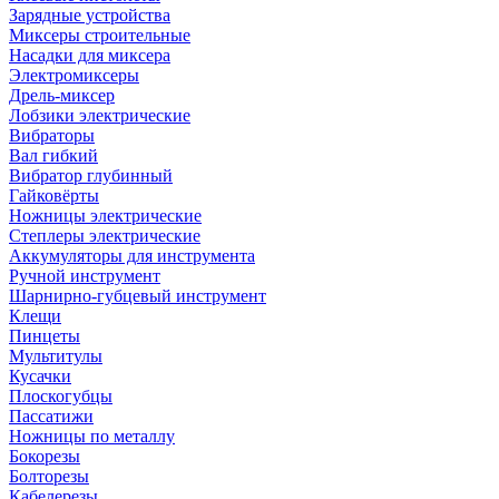
Зарядные устройства
Миксеры строительные
Насадки для миксера
Электромиксеры
Дрель-миксер
Лобзики электрические
Вибраторы
Вал гибкий
Вибратор глубинный
Гайковёрты
Ножницы электрические
Степлеры электрические
Аккумуляторы для инструмента
Ручной инструмент
Шарнирно-губцевый инструмент
Клещи
Пинцеты
Мультитулы
Кусачки
Плоскогубцы
Пассатижи
Ножницы по металлу
Бокорезы
Болторезы
Кабелерезы