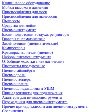
Клининговое оборудование
Мойки высокого давления
Приспособления для моек
Приспособления для пылесосов
Пылесосы
Средства для мойки
Пневмоинструмент
Блоки подготовки воздуха, регуляторы
Граверы пневматические
Заклёпочники (пневматические)
Компрессоры
Краскораспылители (пневмо)
Наборы пневмоинструмента
Отбойные молотки пневматические
Пистолеты продувочные
Пневмогайковёрты
Пневмодрели
Пневмостеплеры
Пневмошланги
Пневмошлифмашины и УШМ
Принадлежности для подключения
Адаптеры для пневмоинструмента
Переходники для пневмоинструмента
Прочие принадлежности для пневмоинструмента
Соединения