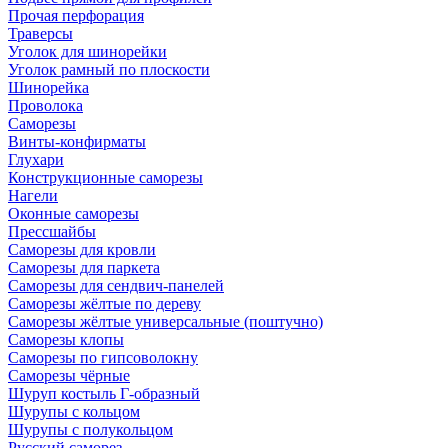
Прочая перфорация
Траверсы
Уголок для шинорейки
Уголок рамный по плоскости
Шинорейка
Проволока
Саморезы
Винты-конфирматы
Глухари
Конструкционные саморезы
Нагели
Оконные саморезы
Прессшайбы
Саморезы для кровли
Саморезы для паркета
Саморезы для сендвич-панелей
Саморезы жёлтые по дереву
Саморезы жёлтые универсальные (поштучно)
Саморезы клопы
Саморезы по гипсоволокну
Саморезы чёрные
Шуруп костыль Г-образный
Шурупы с кольцом
Шурупы с полукольцом
Русский саморез