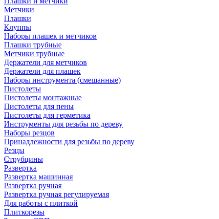
Плашки и метчики
Метчики
Плашки
Клуппы
Наборы плашек и метчиков
Плашки трубные
Метчики трубные
Держатели для метчиков
Держатели для плашек
Наборы инструмента (смешанные)
Пистолеты
Пистолеты монтажные
Пистолеты для пены
Пистолеты для герметика
Инструменты для резьбы по дереву
Наборы резцов
Принадлежности для резьбы по дереву
Резцы
Струбцины
Развертка
Развертка машинная
Развертка ручная
Развертка ручная регулируемая
Для работы с плиткой
Плиткорезы