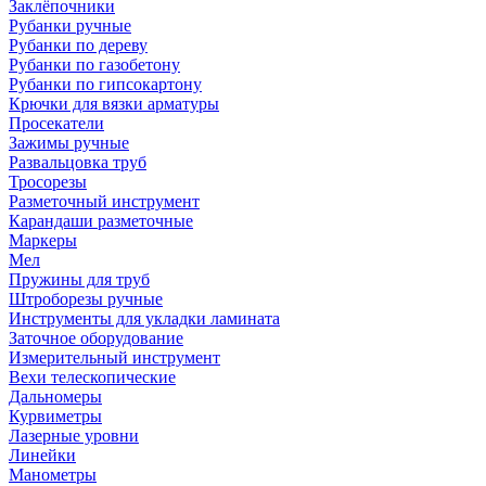
Заклёпочники
Рубанки ручные
Рубанки по дереву
Рубанки по газобетону
Рубанки по гипсокартону
Крючки для вязки арматуры
Просекатели
Зажимы ручные
Развальцовка труб
Тросорезы
Разметочный инструмент
Карандаши разметочные
Маркеры
Мел
Пружины для труб
Штроборезы ручные
Инструменты для укладки ламината
Заточное оборудование
Измерительный инструмент
Вехи телескопические
Дальномеры
Курвиметры
Лазерные уровни
Линейки
Манометры