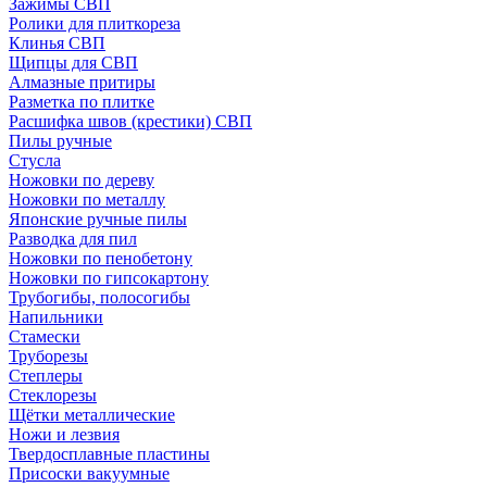
Зажимы СВП
Ролики для плиткореза
Клинья СВП
Щипцы для СВП
Алмазные притиры
Разметка по плитке
Расшифка швов (крестики) СВП
Пилы ручные
Стусла
Ножовки по дереву
Ножовки по металлу
Японские ручные пилы
Разводка для пил
Ножовки по пенобетону
Ножовки по гипсокартону
Трубогибы, полосогибы
Напильники
Стамески
Труборезы
Степлеры
Стеклорезы
Щётки металлические
Ножи и лезвия
Твердосплавные пластины
Присоски вакуумные