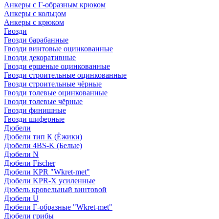
Анкеры с Г-образным крюком
Анкеры с кольцом
Анкеры с крюком
Гвозди
Гвозди барабанные
Гвозди винтовые оцинкованные
Гвозди декоративные
Гвозди ершеные оцинкованные
Гвозди строительные оцинкованные
Гвозди строительные чёрные
Гвозди толевые оцинкованные
Гвозди толевые чёрные
Гвозди финишные
Гвозди шиферные
Дюбели
Дюбели тип К (Ёжики)
Дюбели 4BS-K (Белые)
Дюбели N
Дюбели Fischer
Дюбели KPR "Wkret-met"
Дюбели KPR-Х усиленные
Дюбель кровельный винтовой
Дюбели U
Дюбели Г-образные "Wkret-met"
Дюбели грибы