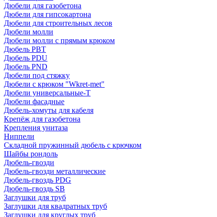
Дюбели для газобетона
Дюбели для гипсокартона
Дюбели для строительных лесов
Дюбели молли
Дюбели молли с прямым крюком
Дюбель PBT
Дюбель PDU
Дюбель PND
Дюбели под стяжку
Дюбели с крюком "Wkret-met"
Дюбели универсальные-Т
Дюбели фасадные
Дюбель-хомуты для кабеля
Крепёж для газобетона
Крепления унитаза
Ниппели
Складной пружинный дюбель с крючком
Шайбы рондоль
Дюбель-гвозди
Дюбель-гвозди металлические
Дюбель-гвоздь PDG
Дюбель-гвоздь SB
Заглушки для труб
Заглушки для квадратных труб
Заглушки для круглых труб