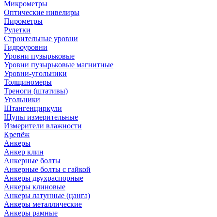
Микрометры
Оптические нивелиры
Пирометры
Рулетки
Строительные уровни
Гидроуровни
Уровни пузырьковые
Уровни пузырьковые магнитные
Уровни-угольники
Толщиномеры
Треноги (штативы)
Угольники
Штангенциркули
Щупы измерительные
Измерители влажности
Крепёж
Анкеры
Анкер клин
Анкерные болты
Анкерные болты с гайкой
Анкеры двухраспорные
Анкеры клиновые
Анкеры латунные (цанга)
Анкеры металлические
Анкеры рамные