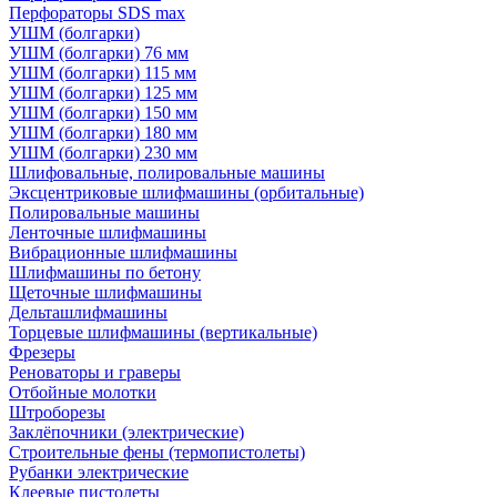
Перфораторы SDS max
УШМ (болгарки)
УШМ (болгарки) 76 мм
УШМ (болгарки) 115 мм
УШМ (болгарки) 125 мм
УШМ (болгарки) 150 мм
УШМ (болгарки) 180 мм
УШМ (болгарки) 230 мм
Шлифовальные, полировальные машины
Эксцентриковые шлифмашины (орбитальные)
Полировальные машины
Ленточные шлифмашины
Вибрационные шлифмашины
Шлифмашины по бетону
Щеточные шлифмашины
Дельташлифмашины
Торцевые шлифмашины (вертикальные)
Фрезеры
Реноваторы и граверы
Отбойные молотки
Штроборезы
Заклёпочники (электрические)
Строительные фены (термопистолеты)
Рубанки электрические
Клеевые пистолеты