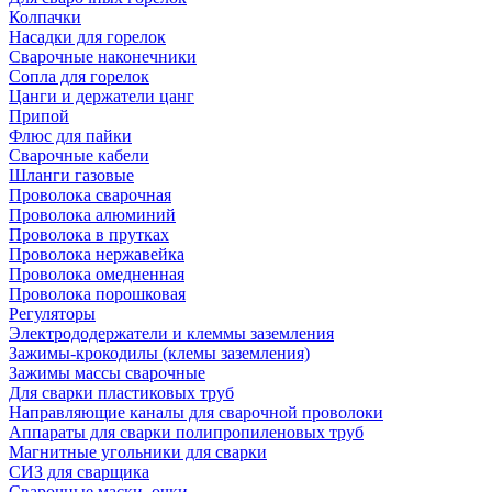
Колпачки
Насадки для горелок
Сварочные наконечники
Сопла для горелок
Цанги и держатели цанг
Припой
Флюс для пайки
Сварочные кабели
Шланги газовые
Проволока сварочная
Проволока алюминий
Проволока в прутках
Проволока нержавейка
Проволока омедненная
Проволока порошковая
Регуляторы
Электрододержатели и клеммы заземления
Зажимы-крокодилы (клемы заземления)
Зажимы массы сварочные
Для сварки пластиковых труб
Направляющие каналы для сварочной проволоки
Аппараты для сварки полипропиленовых труб
Магнитные угольники для сварки
СИЗ для сварщика
Сварочные маски, очки