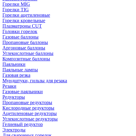
Горелки MIG
Горелки TIG
Горелки ацетиленовые
Горелки кровельные
Плазматроны CUT
Головки горелок
Газовые баллоны
Пропановые баллоны
Аргоновые баллоны
Углекислотные баллоны
Композитные баллоны
Паяльники
Паяльные лампы
Газовая резка
Мундштуки, гильзы для резака
Резаки
Газовые паяльники
Редукторы
Пропановые редукторы
Кислородные редукторы
Ацетиленовые редукторы
Углекислотные редукторы
Гелиевый редуктор
Электроды
Для сварочных горелок