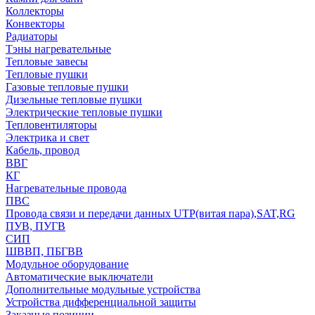
Коллекторы
Конвекторы
Радиаторы
Тэны нагревательные
Тепловые завесы
Тепловые пушки
Газовые тепловые пушки
Дизельные тепловые пушки
Электрические тепловые пушки
Тепловентиляторы
Электрика и свет
Кабель, провод
ВВГ
КГ
Нагревательные провода
ПВС
Провода связи и передачи данных UTP(витая пара),SAT,RG
ПУВ, ПУГВ
СИП
ШВВП, ПБГВВ
Модульное оборудование
Автоматические выключатели
Дополнительные модульные устройства
Устройства дифференциальной защиты
Заказные позиции