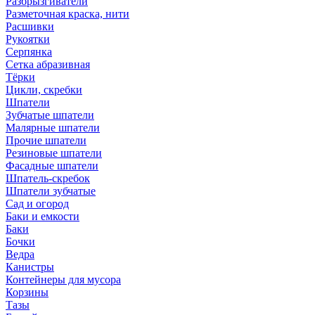
Разбрызгиватели
Разметочная краска, нити
Расшивки
Рукоятки
Серпянка
Сетка абразивная
Тёрки
Цикли, скребки
Шпатели
Зубчатые шпатели
Малярные шпатели
Прочие шпатели
Резиновые шпатели
Фасадные шпатели
Шпатель-скребок
Шпатели зубчатые
Сад и огород
Баки и емкости
Баки
Бочки
Ведра
Канистры
Контейнеры для мусора
Корзины
Тазы