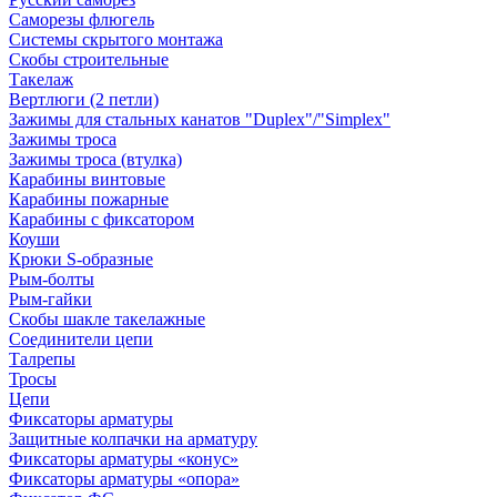
Саморезы флюгель
Системы скрытого монтажа
Скобы строительные
Такелаж
Вертлюги (2 петли)
Зажимы для стальных канатов "Duplex"/"Simplex"
Зажимы троса
Зажимы троса (втулка)
Карабины винтовые
Карабины пожарные
Карабины с фиксатором
Коуши
Крюки S-образные
Рым-болты
Рым-гайки
Скобы шакле такелажные
Соединители цепи
Талрепы
Тросы
Цепи
Фиксаторы арматуры
Защитные колпачки на арматуру
Фиксаторы арматуры «конус»
Фиксаторы арматуры «опора»