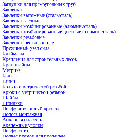
Заглушки для прямоугольных труб
Заклепки
Заклепки вытяжные (сталь/сталь)
Заклепки гаечные
Заклепки комбинированные (алюмин./сталь)
Заклепки комбинированные цветные (алюмин./сталь)
Заклепки резьбовые
Заклепки шестигранные
Пружинный узел сила
Кляймеры
Крепления для строительных лесов
Кронштейны
Метрика
Болты
Гайки
Кольцо с метрической резьбой
Крюки с метрической резьбой
Шайбы
Шпильки
Перфорированный крепеж
Полоса монтажная
Анкерная пластина
Крепёжные уголки
Перфолента
Подвес прямой для профилей