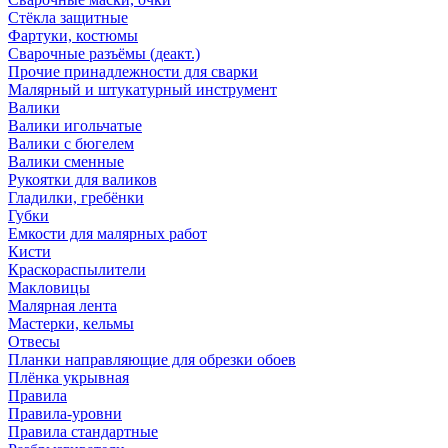
Стёкла защитные
Фартуки, костюмы
Сварочные разъёмы (деакт.)
Прочие принадлежности для сварки
Малярный и штукатурный инструмент
Валики
Валики игольчатые
Валики с бюгелем
Валики сменные
Рукоятки для валиков
Гладилки, гребёнки
Губки
Емкости для малярных работ
Кисти
Краскораспылители
Макловицы
Малярная лента
Мастерки, кельмы
Отвесы
Планки направляющие для обрезки обоев
Плёнка укрывная
Правила
Правила-уровни
Правила стандартные