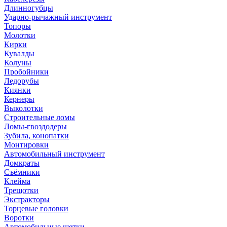
Длинногубцы
Ударно-рычажный инструмент
Топоры
Молотки
Кирки
Кувалды
Колуны
Пробойники
Ледорубы
Киянки
Кернеры
Выколотки
Строительные ломы
Ломы-гвоздодеры
Зубила, конопатки
Монтировки
Автомобильный инструмент
Домкраты
Съёмники
Клейма
Трещотки
Экстракторы
Торцевые головки
Воротки
Автомобильные щетки