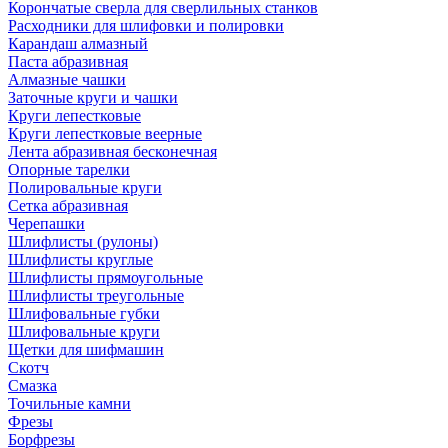
Корончатые сверла для сверлильных станков
Расходники для шлифовки и полировки
Карандаш алмазный
Паста абразивная
Алмазные чашки
Заточные круги и чашки
Круги лепестковые
Круги лепестковые веерные
Лента абразивная бесконечная
Опорные тарелки
Полировальные круги
Сетка абразивная
Черепашки
Шлифлисты (рулоны)
Шлифлисты круглые
Шлифлисты прямоугольные
Шлифлисты треугольные
Шлифовальные губки
Шлифовальные круги
Щетки для шифмашин
Скотч
Смазка
Точильные камни
Фрезы
Борфрезы