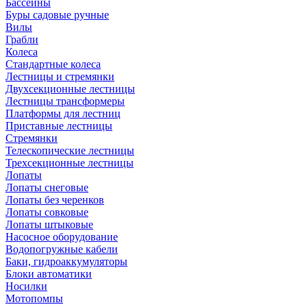
Бассейны
Буры садовые ручные
Вилы
Грабли
Колеса
Стандартные колеса
Лестницы и стремянки
Двухсекционные лестницы
Лестницы трансформеры
Платформы для лестниц
Приставные лестницы
Стремянки
Телескопические лестницы
Трехсекционные лестницы
Лопаты
Лопаты снеговые
Лопаты без черенков
Лопаты совковые
Лопаты штыковые
Насосное оборудование
Водопогружные кабели
Баки, гидроаккумуляторы
Блоки автоматики
Носилки
Мотопомпы