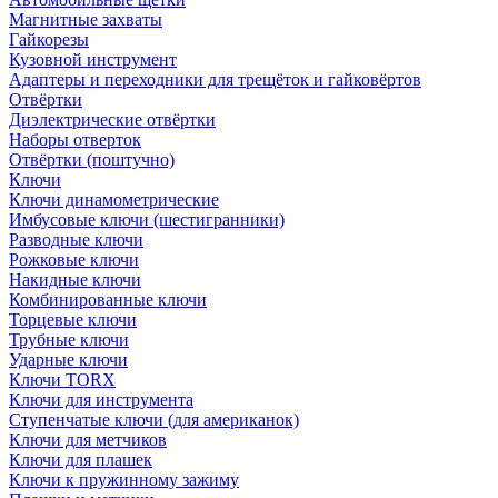
Магнитные захваты
Гайкорезы
Кузовной инструмент
Адаптеры и переходники для трещёток и гайковёртов
Отвёртки
Диэлектрические отвёртки
Наборы отверток
Отвёртки (поштучно)
Ключи
Ключи динамометрические
Имбусовые ключи (шестигранники)
Разводные ключи
Рожковые ключи
Накидные ключи
Комбинированные ключи
Торцевые ключи
Трубные ключи
Ударные ключи
Ключи TORX
Ключи для инструмента
Ступенчатые ключи (для американок)
Ключи для метчиков
Ключи для плашек
Ключи к пружинному зажиму