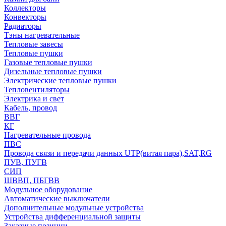
Коллекторы
Конвекторы
Радиаторы
Тэны нагревательные
Тепловые завесы
Тепловые пушки
Газовые тепловые пушки
Дизельные тепловые пушки
Электрические тепловые пушки
Тепловентиляторы
Электрика и свет
Кабель, провод
ВВГ
КГ
Нагревательные провода
ПВС
Провода связи и передачи данных UTP(витая пара),SAT,RG
ПУВ, ПУГВ
СИП
ШВВП, ПБГВВ
Модульное оборудование
Автоматические выключатели
Дополнительные модульные устройства
Устройства дифференциальной защиты
Заказные позиции