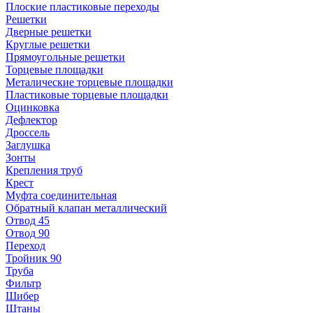
Плоские пластиковые переходы
Решетки
Дверные решетки
Круглые решетки
Прямоугольные решетки
Торцевые площадки
Металические торцевые площадки
Пластиковые торцевые площадки
Оцинковка
Дефлектор
Дроссель
Заглушка
Зонты
Крепления труб
Крест
Муфта соединительная
Обратный клапан металлический
Отвод 45
Отвод 90
Переход
Тройник 90
Труба
Фильтр
Шибер
Штаны