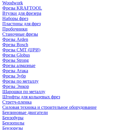
Woodwork
Фрезы KRAFTOOL
Втулки для фрезера
Наборы фрез
Пластины для фрез
Пробочники
Станочные фрезы
Фрезы Arden
Фрезы Bosch
Фрезы CMT (ЦРИ)
Фрезы Globus
Фрезы Strong
Фрезы алмазные
Фрезы Атака
Фрезы Зубр
Фрезы по металлу
Фрезы Энкор
Шарошки по металлу
Штифты для кольцевых фрез
Стретч-пленка
Силовая техника и строительное оборудование
Бензиновые двигатели
Бензобуры
Бензопилы
Бензорезы