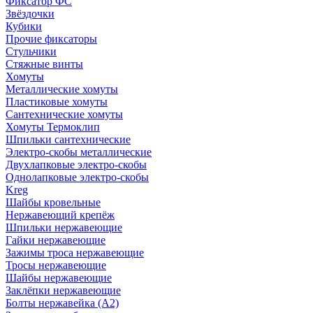
Фиксатор ФС
Звёздочки
Кубики
Прочие фиксаторы
Стульчики
Стяжные винты
Хомуты
Металлические хомуты
Пластиковые хомуты
Сантехнические хомуты
Хомуты Термоклип
Шпильки сантехнические
Электро-скобы металлические
Двухлапковые электро-скобы
Однолапковые электро-скобы
Kreg
Шайбы кровельные
Нержавеющий крепёж
Шпильки нержавеющие
Гайки нержавеющие
Зажимы троса нержавеющие
Тросы нержавеющие
Шайбы нержавеющие
Заклёпки нержавеющие
Болты нержавейка (А2)