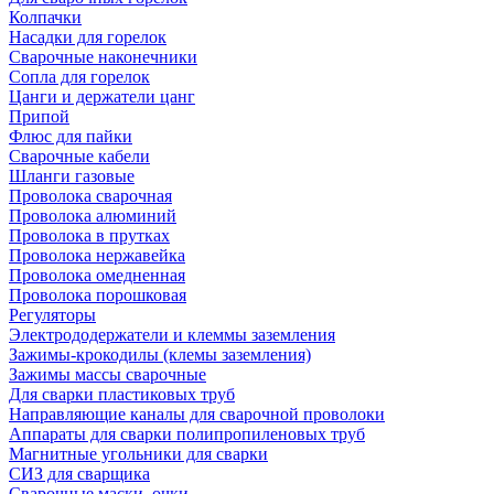
Колпачки
Насадки для горелок
Сварочные наконечники
Сопла для горелок
Цанги и держатели цанг
Припой
Флюс для пайки
Сварочные кабели
Шланги газовые
Проволока сварочная
Проволока алюминий
Проволока в прутках
Проволока нержавейка
Проволока омедненная
Проволока порошковая
Регуляторы
Электрододержатели и клеммы заземления
Зажимы-крокодилы (клемы заземления)
Зажимы массы сварочные
Для сварки пластиковых труб
Направляющие каналы для сварочной проволоки
Аппараты для сварки полипропиленовых труб
Магнитные угольники для сварки
СИЗ для сварщика
Сварочные маски, очки