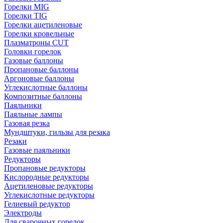
Горелки MIG
Горелки TIG
Горелки ацетиленовые
Горелки кровельные
Плазматроны CUT
Головки горелок
Газовые баллоны
Пропановые баллоны
Аргоновые баллоны
Углекислотные баллоны
Композитные баллоны
Паяльники
Паяльные лампы
Газовая резка
Мундштуки, гильзы для резака
Резаки
Газовые паяльники
Редукторы
Пропановые редукторы
Кислородные редукторы
Ацетиленовые редукторы
Углекислотные редукторы
Гелиевый редуктор
Электроды
Для сварочных горелок