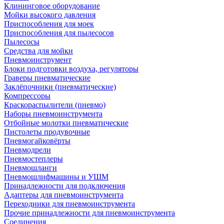
Клининговое оборудование
Мойки высокого давления
Приспособления для моек
Приспособления для пылесосов
Пылесосы
Средства для мойки
Пневмоинструмент
Блоки подготовки воздуха, регуляторы
Граверы пневматические
Заклёпочники (пневматические)
Компрессоры
Краскораспылители (пневмо)
Наборы пневмоинструмента
Отбойные молотки пневматические
Пистолеты продувочные
Пневмогайковёрты
Пневмодрели
Пневмостеплеры
Пневмошланги
Пневмошлифмашины и УШМ
Принадлежности для подключения
Адаптеры для пневмоинструмента
Переходники для пневмоинструмента
Прочие принадлежности для пневмоинструмента
Соединения