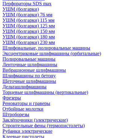
Перфораторы SDS max
УШМ (болгарки)
УШМ (болгарки) 76 мм
УШМ (болгарки) 115 мм
УШМ (болгарки) 125 мм
УШМ (болгарки) 150 мм
УШМ (болгарки) 180 мм
УШМ (болгарки) 230 мм
Шлифовальные, полировальные машины
Эксцентриковые шлифмашины (орбитальные)
Полировальные машины
Ленточные шлифмашины
Вибрационные шлифмашины
Шлифмашины по бетону
Щеточные шлифмашины
Дельташлифмашины
Торцевые шлифмашины (вертикальные)
Фрезеры
Реноваторы и граверы
Отбойные молотки
Штроборезы
Заклёпочники (электрические)
Строительные фены (термопистолеты)
Рубанки электрические
Клеевые пистолеты