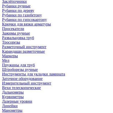
Заклёпочники
Рубанки ручные
Рубанки по дереву
Рубанки по газобетону
Рубанки по гипсокартону
Крючки для вязки арматуры
Просекатели
Зажимы ручные
Развальцовка труб
Тросорезы
Разметочный инструмент
Карандаши разметочные
Маркеры
Мел
Пружины для труб
Штроборезы ручные
Инструменты для укладки ламината
Заточное оборудование
Измерительный инструмент
Вехи телескопические
Дальномеры
Курвиметры
Лазерные уровни
Линейки
Манометры