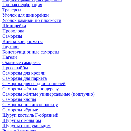
Прочая перфорация
Траверсы
Уголок для шинорейки
Уголок рамный по плоскости
Шинорейка
Проволока
Саморезы
Винты-конфирматы
Глухари
Конструкционные саморезы
Нагели
Оконные саморезы
Прессшайбы
Саморезы для кровли
Саморезы для паркета
Саморезы для сендвич-панелей
Саморезы жёлтые по дереву
Саморезы жёлтые универсальные (поштучно)
Саморезы клопы
Саморезы по гипсоволокну
Саморезы чёрные
Шуруп костыль Г-образный
Шурупы с кольцом
Шурупы с полукольцом
Русский саморез