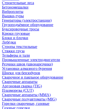
Строительные леса
Бетономешалки
Виброплиты
Вышки-туры
Генераторы (электростанции)
Грузоподъёмное оборудование
Буксировочные тросы
Крюки грузовые
Блоки и блочки
Лебёдки
Стропы текстильные
Стяжки груза
Тельферы и тали
Промышленные электродвигатели
Резчики швов (швонарезчики)
Установки алмазного бурения
Шнеки для бензобуров
Сварочное и паяльное оборудование
Сварочные аппараты
Аргоновая сварка (TIG)
Плазморезы (CUT)
Сварочные аппараты (MMA)
Сварочные полуавтоматы (MIG)
Горелки сварочные, газовые
Газовые горелки