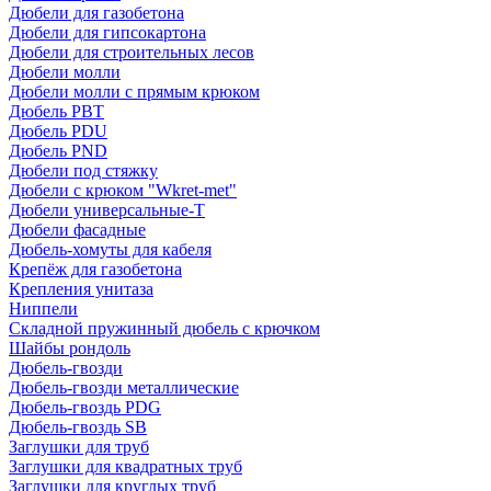
Дюбели для газобетона
Дюбели для гипсокартона
Дюбели для строительных лесов
Дюбели молли
Дюбели молли с прямым крюком
Дюбель PBT
Дюбель PDU
Дюбель PND
Дюбели под стяжку
Дюбели с крюком "Wkret-met"
Дюбели универсальные-Т
Дюбели фасадные
Дюбель-хомуты для кабеля
Крепёж для газобетона
Крепления унитаза
Ниппели
Складной пружинный дюбель с крючком
Шайбы рондоль
Дюбель-гвозди
Дюбель-гвозди металлические
Дюбель-гвоздь PDG
Дюбель-гвоздь SB
Заглушки для труб
Заглушки для квадратных труб
Заглушки для круглых труб