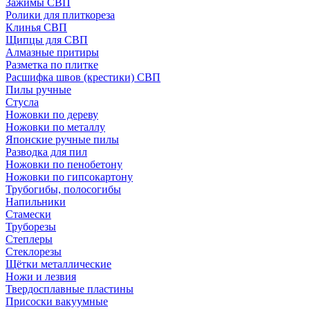
Зажимы СВП
Ролики для плиткореза
Клинья СВП
Щипцы для СВП
Алмазные притиры
Разметка по плитке
Расшифка швов (крестики) СВП
Пилы ручные
Стусла
Ножовки по дереву
Ножовки по металлу
Японские ручные пилы
Разводка для пил
Ножовки по пенобетону
Ножовки по гипсокартону
Трубогибы, полосогибы
Напильники
Стамески
Труборезы
Степлеры
Стеклорезы
Щётки металлические
Ножи и лезвия
Твердосплавные пластины
Присоски вакуумные