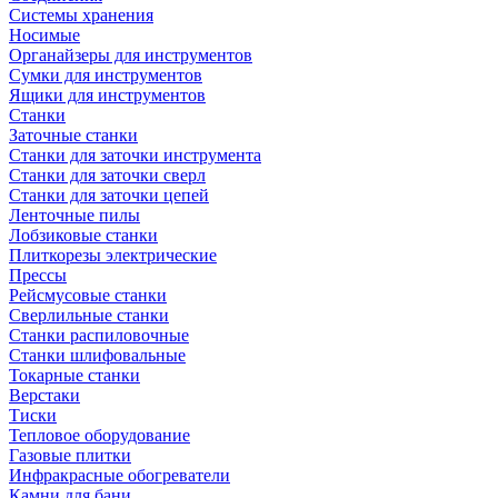
Системы хранения
Носимые
Органайзеры для инструментов
Сумки для инструментов
Ящики для инструментов
Станки
Заточные станки
Станки для заточки инструмента
Станки для заточки сверл
Станки для заточки цепей
Ленточные пилы
Лобзиковые станки
Плиткорезы электрические
Прессы
Рейсмусовые станки
Сверлильные станки
Станки распиловочные
Станки шлифовальные
Токарные станки
Верстаки
Тиски
Тепловое оборудование
Газовые плитки
Инфракрасные обогреватели
Камни для бани