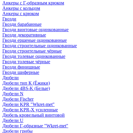
Анкеры с Г-образным крюком
Анкеры с кольцом
Анкеры с крюком
Гвозди
Гвозди барабанные
Гвозди винтовые оцинкованные
Гвозди декоративные
Гвозди ершеные оцинкованные
Гвозди строительные оцинкованные
Гвозди строительные чёрные
Гвозди толевые оцинкованные
Гвозди толевые чёрные
Гвозди финишные
Гвозди шиферные
Дюбели
Дюбели тип К (Ёжики)
Дюбели 4BS-K (Белые)
Дюбели N
Дюбели Fischer
Дюбели KPR "Wkret-met"
Дюбели KPR-Х усиленные
Дюбель кровельный винтовой
Дюбели U
Дюбели Г-образные "Wkret-met"
Дюбели грибы