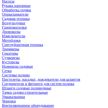
Насосы
Рукава напорные
Обработка почвы
Опрыскиватели
Садовая техника
Воздуходувки
Газонокосилки
Дровоколы
Измельчители
Мотоблоки
Снегоуборочная техника
Триммеры
Секаторы
Сучкорезы
Кусторезы
Ножницы садовые
Сетка
Системы полива
Пистолеты, насадки, дождеватели для шлангов
Соединители и фитинги для систем полива
Шланги садовые поливочные
Тачки садово-строительные
Умывальники
Черенки
Вентиляционное оборудование