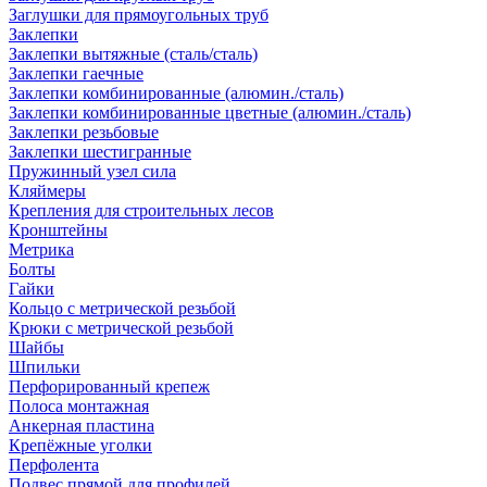
Заглушки для прямоугольных труб
Заклепки
Заклепки вытяжные (сталь/сталь)
Заклепки гаечные
Заклепки комбинированные (алюмин./сталь)
Заклепки комбинированные цветные (алюмин./сталь)
Заклепки резьбовые
Заклепки шестигранные
Пружинный узел сила
Кляймеры
Крепления для строительных лесов
Кронштейны
Метрика
Болты
Гайки
Кольцо с метрической резьбой
Крюки с метрической резьбой
Шайбы
Шпильки
Перфорированный крепеж
Полоса монтажная
Анкерная пластина
Крепёжные уголки
Перфолента
Подвес прямой для профилей