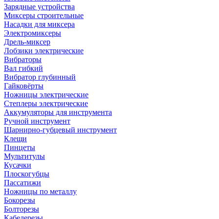
Зарядные устройства
Миксеры строительные
Насадки для миксера
Электромиксеры
Дрель-миксер
Лобзики электрические
Вибраторы
Вал гибкий
Вибратор глубинный
Гайковёрты
Ножницы электрические
Степлеры электрические
Аккумуляторы для инструмента
Ручной инструмент
Шарнирно-губцевый инструмент
Клещи
Пинцеты
Мультитулы
Кусачки
Плоскогубцы
Пассатижи
Ножницы по металлу
Бокорезы
Болторезы
Кабелерезы