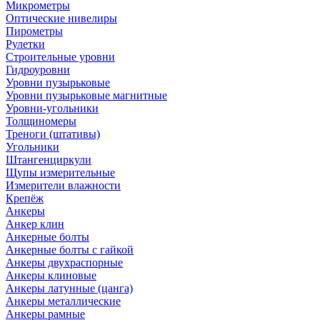
Микрометры
Оптические нивелиры
Пирометры
Рулетки
Строительные уровни
Гидроуровни
Уровни пузырьковые
Уровни пузырьковые магнитные
Уровни-угольники
Толщиномеры
Треноги (штативы)
Угольники
Штангенциркули
Щупы измерительные
Измерители влажности
Крепёж
Анкеры
Анкер клин
Анкерные болты
Анкерные болты с гайкой
Анкеры двухраспорные
Анкеры клиновые
Анкеры латунные (цанга)
Анкеры металлические
Анкеры рамные