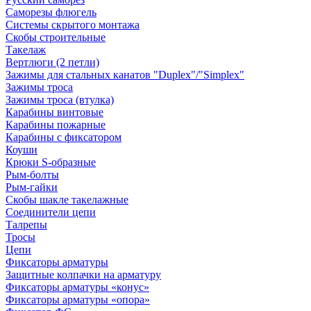
Саморезы флюгель
Системы скрытого монтажа
Скобы строительные
Такелаж
Вертлюги (2 петли)
Зажимы для стальных канатов "Duplex"/"Simplex"
Зажимы троса
Зажимы троса (втулка)
Карабины винтовые
Карабины пожарные
Карабины с фиксатором
Коуши
Крюки S-образные
Рым-болты
Рым-гайки
Скобы шакле такелажные
Соединители цепи
Талрепы
Тросы
Цепи
Фиксаторы арматуры
Защитные колпачки на арматуру
Фиксаторы арматуры «конус»
Фиксаторы арматуры «опора»