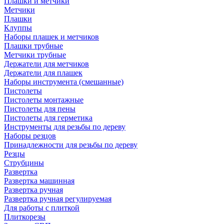
Плашки и метчики
Метчики
Плашки
Клуппы
Наборы плашек и метчиков
Плашки трубные
Метчики трубные
Держатели для метчиков
Держатели для плашек
Наборы инструмента (смешанные)
Пистолеты
Пистолеты монтажные
Пистолеты для пены
Пистолеты для герметика
Инструменты для резьбы по дереву
Наборы резцов
Принадлежности для резьбы по дереву
Резцы
Струбцины
Развертка
Развертка машинная
Развертка ручная
Развертка ручная регулируемая
Для работы с плиткой
Плиткорезы