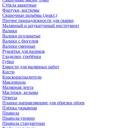
Стёкла защитные
Фартуки, костюмы
Сварочные разъёмы (деакт.)
Прочие принадлежности для сварки
Малярный и штукатурный инструмент
Валики
Валики игольчатые
Валики с бюгелем
Валики сменные
Рукоятки для валиков
Гладилки, гребёнки
Губки
Емкости для малярных работ
Кисти
Краскораспылители
Макловицы
Малярная лента
Мастерки, кельмы
Отвесы
Планки направляющие для обрезки обоев
Плёнка укрывная
Правила
Правила-уровни
Правила стандартные