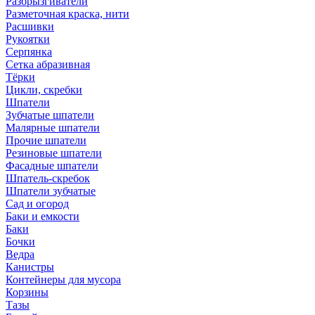
Разбрызгиватели
Разметочная краска, нити
Расшивки
Рукоятки
Серпянка
Сетка абразивная
Тёрки
Цикли, скребки
Шпатели
Зубчатые шпатели
Малярные шпатели
Прочие шпатели
Резиновые шпатели
Фасадные шпатели
Шпатель-скребок
Шпатели зубчатые
Сад и огород
Баки и емкости
Баки
Бочки
Ведра
Канистры
Контейнеры для мусора
Корзины
Тазы