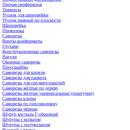
Прочая перфорация
Траверсы
Уголок для шинорейки
Уголок рамный по плоскости
Шинорейка
Проволока
Саморезы
Винты-конфирматы
Глухари
Конструкционные саморезы
Нагели
Оконные саморезы
Прессшайбы
Саморезы для кровли
Саморезы для паркета
Саморезы для сендвич-панелей
Саморезы жёлтые по дереву
Саморезы жёлтые универсальные (поштучно)
Саморезы клопы
Саморезы по гипсоволокну
Саморезы чёрные
Шуруп костыль Г-образный
Шурупы с кольцом
Шурупы с полукольцом
Русский саморез