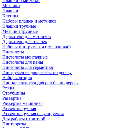
Плашки и метчики
Метчики
Плашки
Клуппы
Наборы плашек и метчиков
Плашки трубные
Метчики трубные
Держатели для метчиков
Держатели для плашек
Наборы инструмента (смешанные)
Пистолеты
Пистолеты монтажные
Пистолеты для пены
Пистолеты для герметика
Инструменты для резьбы по дереву
Наборы резцов
Принадлежности для резьбы по дереву
Резцы
Струбцины
Развертка
Развертка машинная
Развертка ручная
Развертка ручная регулируемая
Для работы с плиткой
Плиткорезы