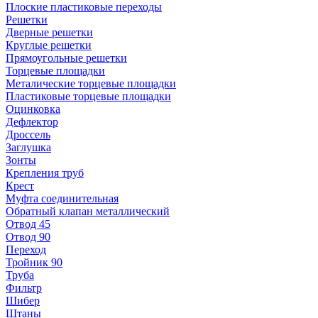
Плоские пластиковые переходы
Решетки
Дверные решетки
Круглые решетки
Прямоугольные решетки
Торцевые площадки
Металические торцевые площадки
Пластиковые торцевые площадки
Оцинковка
Дефлектор
Дроссель
Заглушка
Зонты
Крепления труб
Крест
Муфта соединительная
Обратный клапан металлический
Отвод 45
Отвод 90
Переход
Тройник 90
Труба
Фильтр
Шибер
Штаны