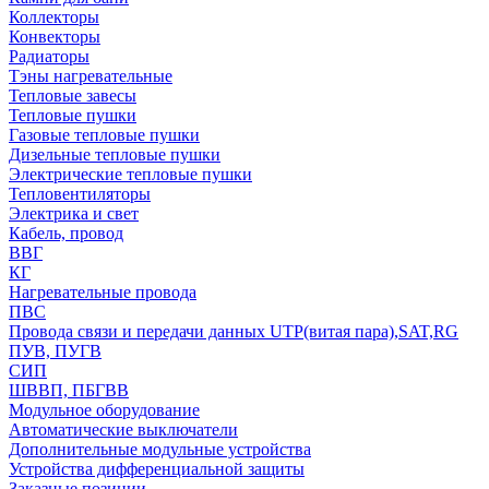
Коллекторы
Конвекторы
Радиаторы
Тэны нагревательные
Тепловые завесы
Тепловые пушки
Газовые тепловые пушки
Дизельные тепловые пушки
Электрические тепловые пушки
Тепловентиляторы
Электрика и свет
Кабель, провод
ВВГ
КГ
Нагревательные провода
ПВС
Провода связи и передачи данных UTP(витая пара),SAT,RG
ПУВ, ПУГВ
СИП
ШВВП, ПБГВВ
Модульное оборудование
Автоматические выключатели
Дополнительные модульные устройства
Устройства дифференциальной защиты
Заказные позиции