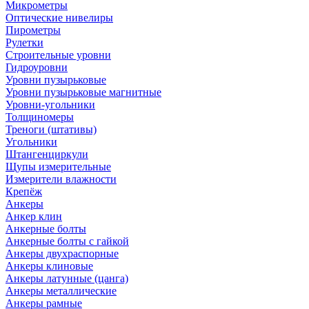
Микрометры
Оптические нивелиры
Пирометры
Рулетки
Строительные уровни
Гидроуровни
Уровни пузырьковые
Уровни пузырьковые магнитные
Уровни-угольники
Толщиномеры
Треноги (штативы)
Угольники
Штангенциркули
Щупы измерительные
Измерители влажности
Крепёж
Анкеры
Анкер клин
Анкерные болты
Анкерные болты с гайкой
Анкеры двухраспорные
Анкеры клиновые
Анкеры латунные (цанга)
Анкеры металлические
Анкеры рамные