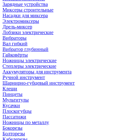
Зарядные устройства
Миксеры строительные
Насадки для миксера
Электромиксеры
Дрель-миксер
Лобзики электрические
Вибраторы
Вал гибкий
Вибратор глубинный
Гайковёрты
Ножницы электрические
Степлеры электрические
Аккумуляторы для инструмента
Ручной инструмент
Шарнирно-губцевый инструмент
Клещи
Пинцеты
Мультитулы
Кусачки
Плоскогубцы
Пассатижи
Ножницы по металлу
Бокорезы
Болторезы
Кабелерезы