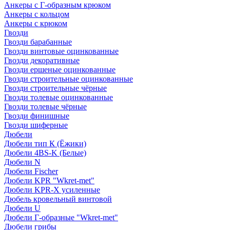
Анкеры с Г-образным крюком
Анкеры с кольцом
Анкеры с крюком
Гвозди
Гвозди барабанные
Гвозди винтовые оцинкованные
Гвозди декоративные
Гвозди ершеные оцинкованные
Гвозди строительные оцинкованные
Гвозди строительные чёрные
Гвозди толевые оцинкованные
Гвозди толевые чёрные
Гвозди финишные
Гвозди шиферные
Дюбели
Дюбели тип К (Ёжики)
Дюбели 4BS-K (Белые)
Дюбели N
Дюбели Fischer
Дюбели KPR "Wkret-met"
Дюбели KPR-Х усиленные
Дюбель кровельный винтовой
Дюбели U
Дюбели Г-образные "Wkret-met"
Дюбели грибы