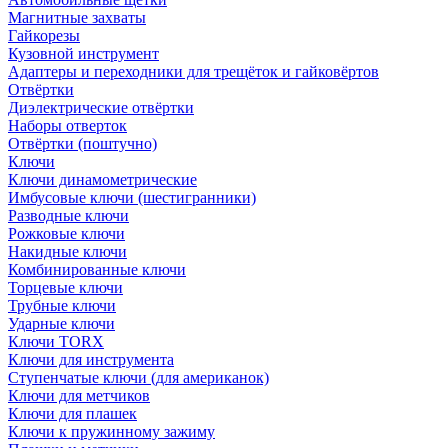
Магнитные захваты
Гайкорезы
Кузовной инструмент
Адаптеры и переходники для трещёток и гайковёртов
Отвёртки
Диэлектрические отвёртки
Наборы отверток
Отвёртки (поштучно)
Ключи
Ключи динамометрические
Имбусовые ключи (шестигранники)
Разводные ключи
Рожковые ключи
Накидные ключи
Комбинированные ключи
Торцевые ключи
Трубные ключи
Ударные ключи
Ключи TORX
Ключи для инструмента
Ступенчатые ключи (для американок)
Ключи для метчиков
Ключи для плашек
Ключи к пружинному зажиму