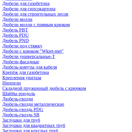
Дюбели для газобетона
Дюбели для гипсокартона
Дюбели для строительных лесов
Дюбели молли
Дюбели молли с прямым крюком
Дюбель PBT
Дюбель PDU
Дюбель PND
Дюбели под стяжку
Дюбели с крюком "Wkret-met"
Дюбели универсальные-Т
Дюбели фасадные
Дюбель-хомуты для кабеля
Крепёж для газобетона
Крепления унитаза
Ниппели
Складной пружинный дюбель с крючком
Шайбы рондоль
Дюбель-гвозди
Дюбель-гвозди металлические
Дюбель-гвоздь PDG
Дюбель-гвоздь SB
Заглушки для труб
Заглушки для квадратных труб
Заглушки для круглых труб