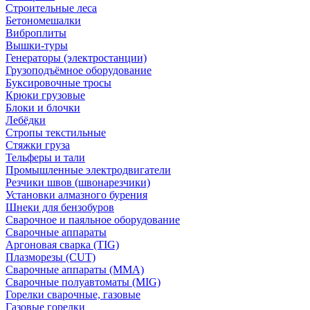
Строительные леса
Бетономешалки
Виброплиты
Вышки-туры
Генераторы (электростанции)
Грузоподъёмное оборудование
Буксировочные тросы
Крюки грузовые
Блоки и блочки
Лебёдки
Стропы текстильные
Стяжки груза
Тельферы и тали
Промышленные электродвигатели
Резчики швов (швонарезчики)
Установки алмазного бурения
Шнеки для бензобуров
Сварочное и паяльное оборудование
Сварочные аппараты
Аргоновая сварка (TIG)
Плазморезы (CUT)
Сварочные аппараты (MMA)
Сварочные полуавтоматы (MIG)
Горелки сварочные, газовые
Газовые горелки