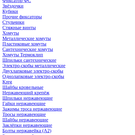
Фиксатор ФС
Звёздочки
Кубики
Прочие фиксаторы
Стульчики
Стяжные винты
Хомуты
Металлические хомуты
Пластиковые хомуты
Сантехнические хомуты
Хомуты Термоклип
Шпильки сантехнические
Электро-скобы металлические
Двухлапковые электро-скобы
Однолапковые электро-скобы
Kreg
Шайбы кровельные
Нержавеющий крепёж
Шпильки нержавеющие
Гайки нержавеющие
Зажимы троса нержавеющие
Тросы нержавеющие
Шайбы нержавеющие
Заклёпки нержавеющие
Болты нержавейка (А2)