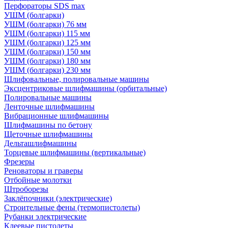
Перфораторы SDS max
УШМ (болгарки)
УШМ (болгарки) 76 мм
УШМ (болгарки) 115 мм
УШМ (болгарки) 125 мм
УШМ (болгарки) 150 мм
УШМ (болгарки) 180 мм
УШМ (болгарки) 230 мм
Шлифовальные, полировальные машины
Эксцентриковые шлифмашины (орбитальные)
Полировальные машины
Ленточные шлифмашины
Вибрационные шлифмашины
Шлифмашины по бетону
Щеточные шлифмашины
Дельташлифмашины
Торцевые шлифмашины (вертикальные)
Фрезеры
Реноваторы и граверы
Отбойные молотки
Штроборезы
Заклёпочники (электрические)
Строительные фены (термопистолеты)
Рубанки электрические
Клеевые пистолеты