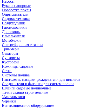
Насосы
Рукава напорные
Обработка почвы
Опрыскиватели
Садовая техника
Воздуходувки
Газонокосилки
Дровоколы
Измельчители
Мотоблоки
Снегоуборочная техника
Триммеры
Секаторы
Сучкорезы
Кусторезы
Ножницы садовые
Сетка
Системы полива
Пистолеты, насадки, дождеватели для шлангов
Соединители и фитинги для систем полива
Шланги садовые поливочные
Тачки садово-строительные
Умывальники
Черенки
Вентиляционное оборудование