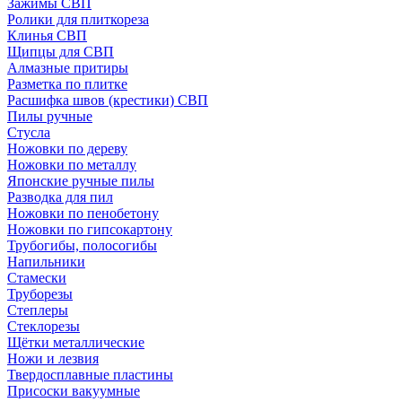
Зажимы СВП
Ролики для плиткореза
Клинья СВП
Щипцы для СВП
Алмазные притиры
Разметка по плитке
Расшифка швов (крестики) СВП
Пилы ручные
Стусла
Ножовки по дереву
Ножовки по металлу
Японские ручные пилы
Разводка для пил
Ножовки по пенобетону
Ножовки по гипсокартону
Трубогибы, полосогибы
Напильники
Стамески
Труборезы
Степлеры
Стеклорезы
Щётки металлические
Ножи и лезвия
Твердосплавные пластины
Присоски вакуумные