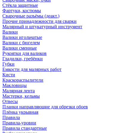
Стёкла защитные
Фартуки, костюмы
Сварочные разъёмы (деакт.)
Прочие принадлежности для сварки
Малярный и штукатурный инструмент
Валики
Валики игольчатые
Валики с бюгелем
Валики сменные
Рукоятки для валиков
Гладилки, гребёнки
Губки
Емкости для малярных работ
Кисти
Краскораспылители
Макловицы
Малярная лента
Мастерки, кельмы
Отвесы
Планки направляющие для обрезки обоев
Плёнка укрывная
Правила
Правила-уровни
Правила стандартные