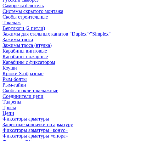
Саморезы флюгель
Системы скрытого монтажа
Скобы строительные
Такелаж
Вертлюги (2 петли)
Зажимы для стальных канатов "Duplex"/"Simplex"
Зажимы троса
Зажимы троса (втулка)
Карабины винтовые
Карабины пожарные
Карабины с фиксатором
Коуши
Крюки S-образные
Рым-болты
Рым-гайки
Скобы шакле такелажные
Соединители цепи
Талрепы
Тросы
Цепи
Фиксаторы арматуры
Защитные колпачки на арматуру
Фиксаторы арматуры «конус»
Фиксаторы арматуры «опора»