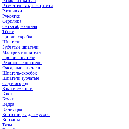
Разбрызгиватели
Разметочная краска, нити
Расшивки
Рукоятки
Серпянка
Сетка абразивная
Тёрки
Цикли, скребки
Шпатели
Зубчатые шпатели
Малярные шпатели
Прочие шпатели
Резиновые шпатели
Фасадные шпатели
Шпатель-скребок
Шпатели зубчатые
Сад и огород
Баки и емкости
Баки
Бочки
Ведра
Канистры
Контейнеры для мусора
Корзины
Тазы