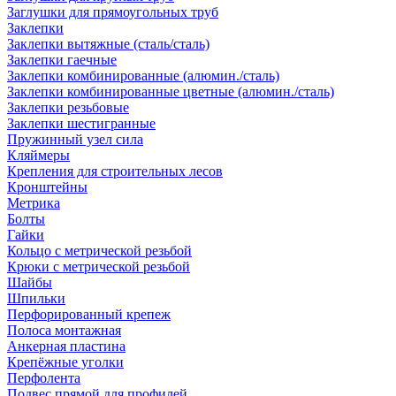
Заглушки для прямоугольных труб
Заклепки
Заклепки вытяжные (сталь/сталь)
Заклепки гаечные
Заклепки комбинированные (алюмин./сталь)
Заклепки комбинированные цветные (алюмин./сталь)
Заклепки резьбовые
Заклепки шестигранные
Пружинный узел сила
Кляймеры
Крепления для строительных лесов
Кронштейны
Метрика
Болты
Гайки
Кольцо с метрической резьбой
Крюки с метрической резьбой
Шайбы
Шпильки
Перфорированный крепеж
Полоса монтажная
Анкерная пластина
Крепёжные уголки
Перфолента
Подвес прямой для профилей