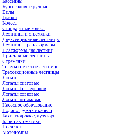
Бассейны
Буры садовые ручные
Вилы
Грабли
Колеса
Стандартные колеса
Лестницы и стремянки
Двухсекционные лестницы
Лестницы трансформеры
Платформы для лестниц
Приставные лестницы
Стремянки
Телескопические лестницы
Трехсекционные лестницы
Лопаты
Лопаты снеговые
Лопаты без черенков
Лопаты совковые
Лопаты штыковые
Насосное оборудование
Водопогружные кабели
Баки, гидроаккумуляторы
Блоки автоматики
Носилки
Мотопомпы