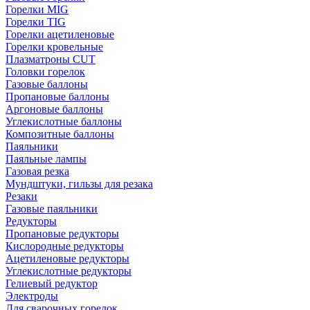
Горелки MIG
Горелки TIG
Горелки ацетиленовые
Горелки кровельные
Плазматроны CUT
Головки горелок
Газовые баллоны
Пропановые баллоны
Аргоновые баллоны
Углекислотные баллоны
Композитные баллоны
Паяльники
Паяльные лампы
Газовая резка
Мундштуки, гильзы для резака
Резаки
Газовые паяльники
Редукторы
Пропановые редукторы
Кислородные редукторы
Ацетиленовые редукторы
Углекислотные редукторы
Гелиевый редуктор
Электроды
Для сварочных горелок