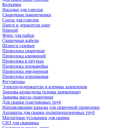
Колпачки
Насадки для горелок
Сварочные наконечники
Сопла для горелок
Цанги и держатели цанг
Припой
Флюс для пайки
Сварочные кабели
Шланги газовые
Проволока сварочная
Проволока алюминий
Проволока в прутках
Проволока нержавейка
Проволока омедненная
Проволока порошковая
Регуляторы
Электрододержатели и клеммы заземления
Зажимы-крокодилы (клемы заземления)
Зажимы массы сварочные
Для сварки пластиковых труб
Направляющие каналы для сварочной проволоки
Аппараты для сварки полипропиленовых труб
Магнитные угольники для сварки
СИЗ для сварщика
Сварочные маски, очки