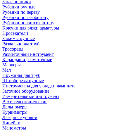
Заклёпочники
Рубанки ручные
Рубанки по дереву
Рубанки по газобетону
Рубанки по гипсокартону
Крючки для вязки арматуры
Просекатели
Зажимы ручные
Развальцовка труб
Тросорезы
Разметочный инструмент
Карандаши разметочные
Маркеры
Мел
Пружины для труб
Штроборезы ручные
Инструменты для укладки ламината
Заточное оборудование
Измерительный инструмент
Вехи телескопические
Дальномеры
Курвиметры
Лазерные уровни
Линейки
Манометры