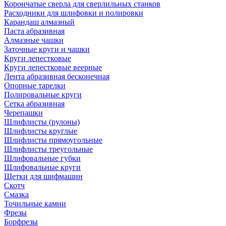
Корончатые сверла для сверлильных станков
Расходники для шлифовки и полировки
Карандаш алмазный
Паста абразивная
Алмазные чашки
Заточные круги и чашки
Круги лепестковые
Круги лепестковые веерные
Лента абразивная бесконечная
Опорные тарелки
Полировальные круги
Сетка абразивная
Черепашки
Шлифлисты (рулоны)
Шлифлисты круглые
Шлифлисты прямоугольные
Шлифлисты треугольные
Шлифовальные губки
Шлифовальные круги
Щетки для шифмашин
Скотч
Смазка
Точильные камни
Фрезы
Борфрезы