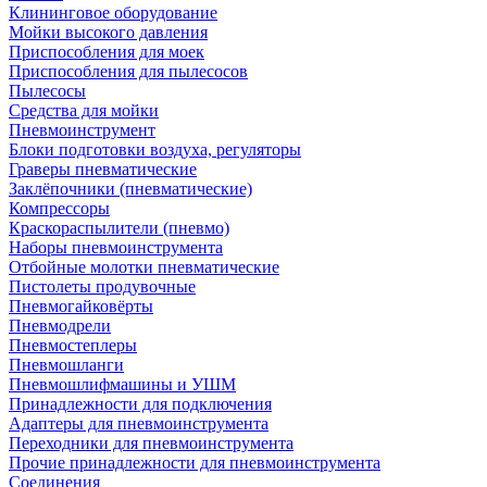
Клининговое оборудование
Мойки высокого давления
Приспособления для моек
Приспособления для пылесосов
Пылесосы
Средства для мойки
Пневмоинструмент
Блоки подготовки воздуха, регуляторы
Граверы пневматические
Заклёпочники (пневматические)
Компрессоры
Краскораспылители (пневмо)
Наборы пневмоинструмента
Отбойные молотки пневматические
Пистолеты продувочные
Пневмогайковёрты
Пневмодрели
Пневмостеплеры
Пневмошланги
Пневмошлифмашины и УШМ
Принадлежности для подключения
Адаптеры для пневмоинструмента
Переходники для пневмоинструмента
Прочие принадлежности для пневмоинструмента
Соединения