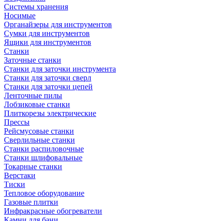
Системы хранения
Носимые
Органайзеры для инструментов
Сумки для инструментов
Ящики для инструментов
Станки
Заточные станки
Станки для заточки инструмента
Станки для заточки сверл
Станки для заточки цепей
Ленточные пилы
Лобзиковые станки
Плиткорезы электрические
Прессы
Рейсмусовые станки
Сверлильные станки
Станки распиловочные
Станки шлифовальные
Токарные станки
Верстаки
Тиски
Тепловое оборудование
Газовые плитки
Инфракрасные обогреватели
Камни для бани