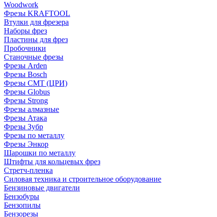
Woodwork
Фрезы KRAFTOOL
Втулки для фрезера
Наборы фрез
Пластины для фрез
Пробочники
Станочные фрезы
Фрезы Arden
Фрезы Bosch
Фрезы CMT (ЦРИ)
Фрезы Globus
Фрезы Strong
Фрезы алмазные
Фрезы Атака
Фрезы Зубр
Фрезы по металлу
Фрезы Энкор
Шарошки по металлу
Штифты для кольцевых фрез
Стретч-пленка
Силовая техника и строительное оборудование
Бензиновые двигатели
Бензобуры
Бензопилы
Бензорезы