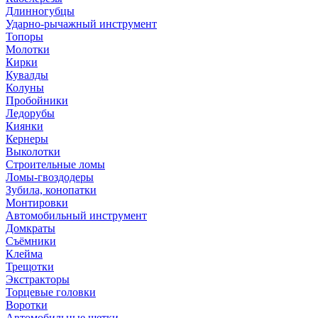
Длинногубцы
Ударно-рычажный инструмент
Топоры
Молотки
Кирки
Кувалды
Колуны
Пробойники
Ледорубы
Киянки
Кернеры
Выколотки
Строительные ломы
Ломы-гвоздодеры
Зубила, конопатки
Монтировки
Автомобильный инструмент
Домкраты
Съёмники
Клейма
Трещотки
Экстракторы
Торцевые головки
Воротки
Автомобильные щетки