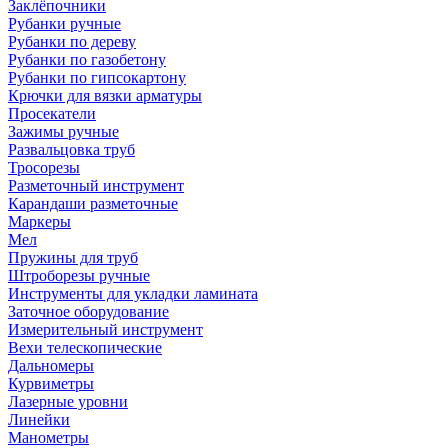
Заклёпочники
Рубанки ручные
Рубанки по дереву
Рубанки по газобетону
Рубанки по гипсокартону
Крючки для вязки арматуры
Просекатели
Зажимы ручные
Развальцовка труб
Тросорезы
Разметочный инструмент
Карандаши разметочные
Маркеры
Мел
Пружины для труб
Штроборезы ручные
Инструменты для укладки ламината
Заточное оборудование
Измерительный инструмент
Вехи телескопические
Дальномеры
Курвиметры
Лазерные уровни
Линейки
Манометры