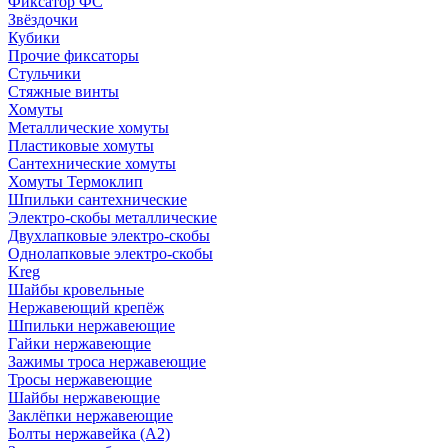
Фиксатор ФС
Звёздочки
Кубики
Прочие фиксаторы
Стульчики
Стяжные винты
Хомуты
Металлические хомуты
Пластиковые хомуты
Сантехнические хомуты
Хомуты Термоклип
Шпильки сантехнические
Электро-скобы металлические
Двухлапковые электро-скобы
Однолапковые электро-скобы
Kreg
Шайбы кровельные
Нержавеющий крепёж
Шпильки нержавеющие
Гайки нержавеющие
Зажимы троса нержавеющие
Тросы нержавеющие
Шайбы нержавеющие
Заклёпки нержавеющие
Болты нержавейка (А2)