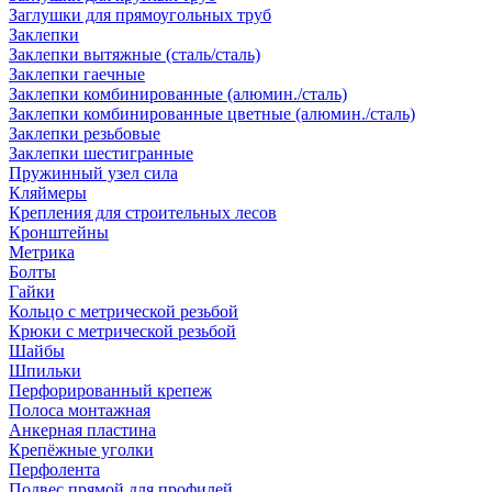
Заглушки для прямоугольных труб
Заклепки
Заклепки вытяжные (сталь/сталь)
Заклепки гаечные
Заклепки комбинированные (алюмин./сталь)
Заклепки комбинированные цветные (алюмин./сталь)
Заклепки резьбовые
Заклепки шестигранные
Пружинный узел сила
Кляймеры
Крепления для строительных лесов
Кронштейны
Метрика
Болты
Гайки
Кольцо с метрической резьбой
Крюки с метрической резьбой
Шайбы
Шпильки
Перфорированный крепеж
Полоса монтажная
Анкерная пластина
Крепёжные уголки
Перфолента
Подвес прямой для профилей