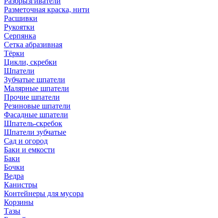
Разбрызгиватели
Разметочная краска, нити
Расшивки
Рукоятки
Серпянка
Сетка абразивная
Тёрки
Цикли, скребки
Шпатели
Зубчатые шпатели
Малярные шпатели
Прочие шпатели
Резиновые шпатели
Фасадные шпатели
Шпатель-скребок
Шпатели зубчатые
Сад и огород
Баки и емкости
Баки
Бочки
Ведра
Канистры
Контейнеры для мусора
Корзины
Тазы