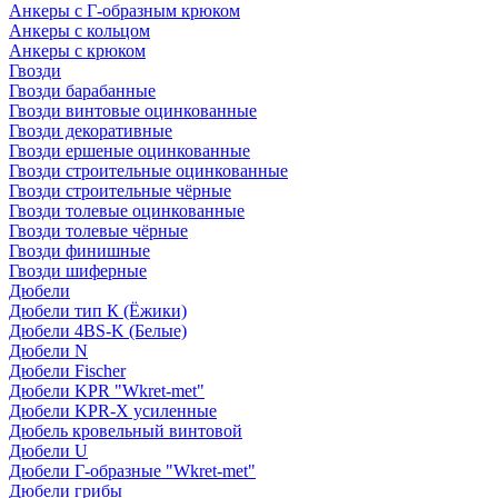
Анкеры с Г-образным крюком
Анкеры с кольцом
Анкеры с крюком
Гвозди
Гвозди барабанные
Гвозди винтовые оцинкованные
Гвозди декоративные
Гвозди ершеные оцинкованные
Гвозди строительные оцинкованные
Гвозди строительные чёрные
Гвозди толевые оцинкованные
Гвозди толевые чёрные
Гвозди финишные
Гвозди шиферные
Дюбели
Дюбели тип К (Ёжики)
Дюбели 4BS-K (Белые)
Дюбели N
Дюбели Fischer
Дюбели KPR "Wkret-met"
Дюбели KPR-Х усиленные
Дюбель кровельный винтовой
Дюбели U
Дюбели Г-образные "Wkret-met"
Дюбели грибы