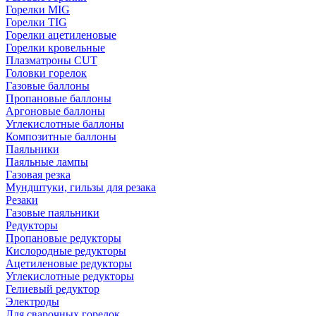
Горелки MIG
Горелки TIG
Горелки ацетиленовые
Горелки кровельные
Плазматроны CUT
Головки горелок
Газовые баллоны
Пропановые баллоны
Аргоновые баллоны
Углекислотные баллоны
Композитные баллоны
Паяльники
Паяльные лампы
Газовая резка
Мундштуки, гильзы для резака
Резаки
Газовые паяльники
Редукторы
Пропановые редукторы
Кислородные редукторы
Ацетиленовые редукторы
Углекислотные редукторы
Гелиевый редуктор
Электроды
Для сварочных горелок