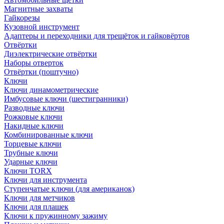
Магнитные захваты
Гайкорезы
Кузовной инструмент
Адаптеры и переходники для трещёток и гайковёртов
Отвёртки
Диэлектрические отвёртки
Наборы отверток
Отвёртки (поштучно)
Ключи
Ключи динамометрические
Имбусовые ключи (шестигранники)
Разводные ключи
Рожковые ключи
Накидные ключи
Комбинированные ключи
Торцевые ключи
Трубные ключи
Ударные ключи
Ключи TORX
Ключи для инструмента
Ступенчатые ключи (для американок)
Ключи для метчиков
Ключи для плашек
Ключи к пружинному зажиму