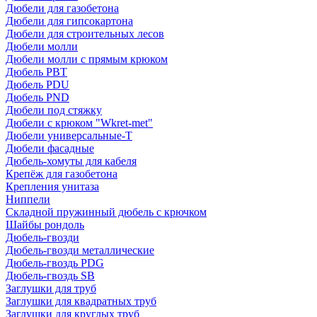
Дюбели для газобетона
Дюбели для гипсокартона
Дюбели для строительных лесов
Дюбели молли
Дюбели молли с прямым крюком
Дюбель PBT
Дюбель PDU
Дюбель PND
Дюбели под стяжку
Дюбели с крюком "Wkret-met"
Дюбели универсальные-Т
Дюбели фасадные
Дюбель-хомуты для кабеля
Крепёж для газобетона
Крепления унитаза
Ниппели
Складной пружинный дюбель с крючком
Шайбы рондоль
Дюбель-гвозди
Дюбель-гвозди металлические
Дюбель-гвоздь PDG
Дюбель-гвоздь SB
Заглушки для труб
Заглушки для квадратных труб
Заглушки для круглых труб