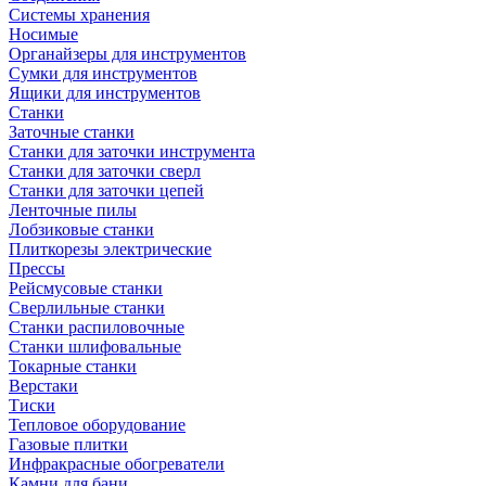
Системы хранения
Носимые
Органайзеры для инструментов
Сумки для инструментов
Ящики для инструментов
Станки
Заточные станки
Станки для заточки инструмента
Станки для заточки сверл
Станки для заточки цепей
Ленточные пилы
Лобзиковые станки
Плиткорезы электрические
Прессы
Рейсмусовые станки
Сверлильные станки
Станки распиловочные
Станки шлифовальные
Токарные станки
Верстаки
Тиски
Тепловое оборудование
Газовые плитки
Инфракрасные обогреватели
Камни для бани