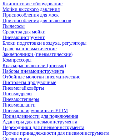
Клининговое оборудование
Мойки высокого давления
Приспособления для моек
Приспособления для пылесосов
Пылесосы
Средства для мойки
Пневмоинструмент
Блоки подготовки воздуха, регуляторы
Граверы пневматические
Заклёпочники (пневматические)
Компрессоры
Краскораспылители (пневмо)
Наборы пневмоинструмента
Отбойные молотки пневматические
Пистолеты продувочные
Пневмогайковёрты
Пневмодрели
Пневмостеплеры
Пневмошланги
Пневмошлифмашины и УШМ
Принадлежности для подключения
Адаптеры для пневмоинструмента
Переходники для пневмоинструмента
Прочие принадлежности для пневмоинструмента
Соединения