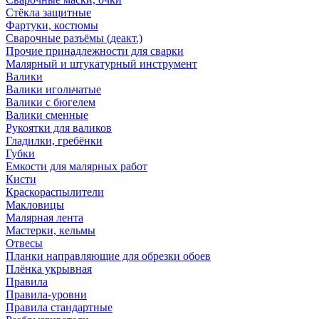
Стёкла защитные
Фартуки, костюмы
Сварочные разъёмы (деакт.)
Прочие принадлежности для сварки
Малярный и штукатурный инструмент
Валики
Валики игольчатые
Валики с бюгелем
Валики сменные
Рукоятки для валиков
Гладилки, гребёнки
Губки
Емкости для малярных работ
Кисти
Краскораспылители
Макловицы
Малярная лента
Мастерки, кельмы
Отвесы
Планки направляющие для обрезки обоев
Плёнка укрывная
Правила
Правила-уровни
Правила стандартные