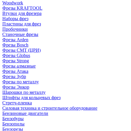
Woodwork
Фрезы KRAFTOOL
Втулки для фрезера
Наборы фрез
Пластины для фрез
Пробочники
Станочные фрезы
Фрезы Arden
Фрезы Bosch
Фрезы CMT (ЦРИ)
Фрезы Globus
Фрезы Strong
Фрезы алмазные
Фрезы Атака
Фрезы Зубр
Фрезы по металлу
Фрезы Энкор
Шарошки по металлу
Штифты для кольцевых фрез
Стретч-пленка
Силовая техника и строительное оборудование
Бензиновые двигатели
Бензобуры
Бензопилы
Бензорезы