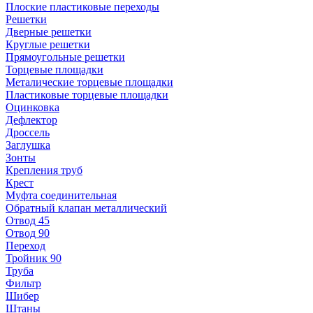
Плоские пластиковые переходы
Решетки
Дверные решетки
Круглые решетки
Прямоугольные решетки
Торцевые площадки
Металические торцевые площадки
Пластиковые торцевые площадки
Оцинковка
Дефлектор
Дроссель
Заглушка
Зонты
Крепления труб
Крест
Муфта соединительная
Обратный клапан металлический
Отвод 45
Отвод 90
Переход
Тройник 90
Труба
Фильтр
Шибер
Штаны