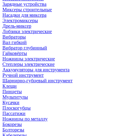
Зарядные устройства
Миксеры строительные
Насадки для миксера
Электромиксеры
Дрель-миксер
Лобзики электрические
Вибраторы
Вал гибкий
Вибратор глубинный
Гайковёрты
Ножницы электрические
Степлеры электрические
Аккумуляторы для инструмента
Ручной инструмент
Шарнирно-губцевый инструмент
Клещи
Пинцеты
Мультитулы
Кусачки
Плоскогубцы
Пассатижи
Ножницы по металлу
Бокорезы
Болторезы
Кабелерезы