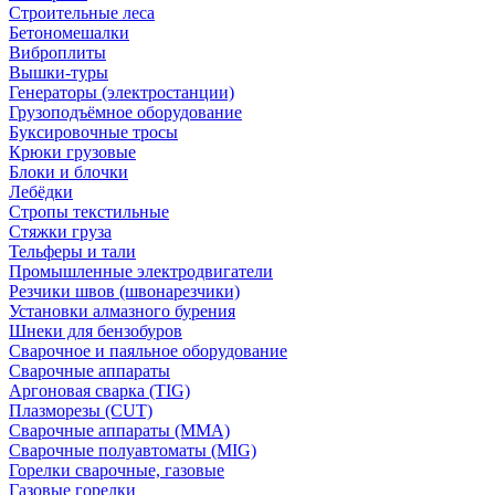
Строительные леса
Бетономешалки
Виброплиты
Вышки-туры
Генераторы (электростанции)
Грузоподъёмное оборудование
Буксировочные тросы
Крюки грузовые
Блоки и блочки
Лебёдки
Стропы текстильные
Стяжки груза
Тельферы и тали
Промышленные электродвигатели
Резчики швов (швонарезчики)
Установки алмазного бурения
Шнеки для бензобуров
Сварочное и паяльное оборудование
Сварочные аппараты
Аргоновая сварка (TIG)
Плазморезы (CUT)
Сварочные аппараты (MMA)
Сварочные полуавтоматы (MIG)
Горелки сварочные, газовые
Газовые горелки