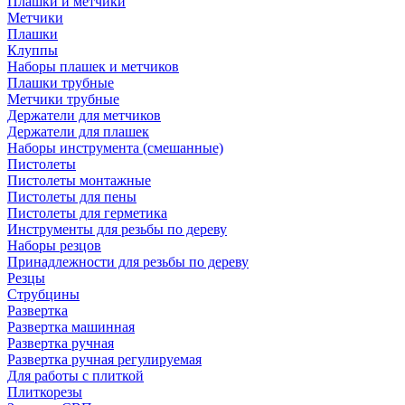
Плашки и метчики
Метчики
Плашки
Клуппы
Наборы плашек и метчиков
Плашки трубные
Метчики трубные
Держатели для метчиков
Держатели для плашек
Наборы инструмента (смешанные)
Пистолеты
Пистолеты монтажные
Пистолеты для пены
Пистолеты для герметика
Инструменты для резьбы по дереву
Наборы резцов
Принадлежности для резьбы по дереву
Резцы
Струбцины
Развертка
Развертка машинная
Развертка ручная
Развертка ручная регулируемая
Для работы с плиткой
Плиткорезы