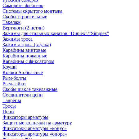
Саморезы флюгель
Системы скрытого монтажа
Скобы строительные
Такелаж
Вертлюги (2 петли)
Зажимы для стальных канатов "Duplex"/"Simplex"
Зажимы троса
Зажимы троса (втулка)
Карабины винтовые
Карабины пожарные
Карабины с фиксатором
Коуши
Крюки S-образные
Рым-болты
Рым-гайки
Скобы шакле такелажные
Соединители цепи
Талрепы
Тросы
Цепи
Фиксаторы арматуры
Защитные колпачки на арматуру
Фиксаторы арматуры «конус»
Фиксаторы арматуры «опора»