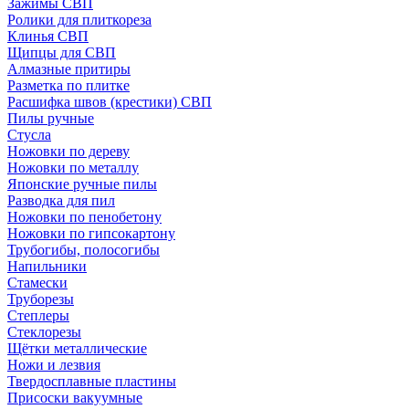
Зажимы СВП
Ролики для плиткореза
Клинья СВП
Щипцы для СВП
Алмазные притиры
Разметка по плитке
Расшифка швов (крестики) СВП
Пилы ручные
Стусла
Ножовки по дереву
Ножовки по металлу
Японские ручные пилы
Разводка для пил
Ножовки по пенобетону
Ножовки по гипсокартону
Трубогибы, полосогибы
Напильники
Стамески
Труборезы
Степлеры
Стеклорезы
Щётки металлические
Ножи и лезвия
Твердосплавные пластины
Присоски вакуумные