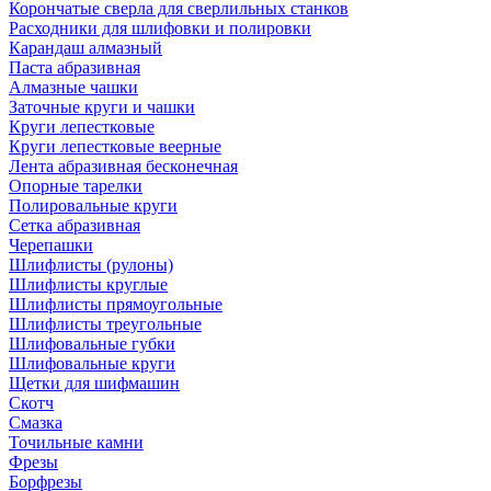
Корончатые сверла для сверлильных станков
Расходники для шлифовки и полировки
Карандаш алмазный
Паста абразивная
Алмазные чашки
Заточные круги и чашки
Круги лепестковые
Круги лепестковые веерные
Лента абразивная бесконечная
Опорные тарелки
Полировальные круги
Сетка абразивная
Черепашки
Шлифлисты (рулоны)
Шлифлисты круглые
Шлифлисты прямоугольные
Шлифлисты треугольные
Шлифовальные губки
Шлифовальные круги
Щетки для шифмашин
Скотч
Смазка
Точильные камни
Фрезы
Борфрезы