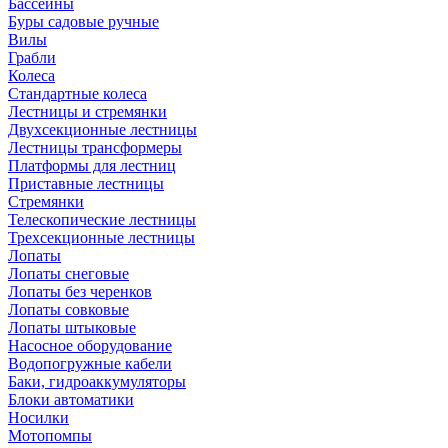
Бассейны
Буры садовые ручные
Вилы
Грабли
Колеса
Стандартные колеса
Лестницы и стремянки
Двухсекционные лестницы
Лестницы трансформеры
Платформы для лестниц
Приставные лестницы
Стремянки
Телескопические лестницы
Трехсекционные лестницы
Лопаты
Лопаты снеговые
Лопаты без черенков
Лопаты совковые
Лопаты штыковые
Насосное оборудование
Водопогружные кабели
Баки, гидроаккумуляторы
Блоки автоматики
Носилки
Мотопомпы