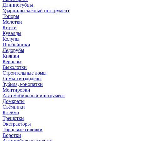
Длинногубцы
Ударно-рычажный инструмент
Топоры
Молотки
Кирки
Кувалды
Колуны
Пробойники
Ледорубы
Киянки
Кернеры
Выколотки
Строительные ломы
Ломы-гвоздодеры
Зубила, конопатки
Монтировки
Автомобильный инструмент
Домкраты
Съёмники
Клейма
Трещотки
Экстракторы
Торцевые головки
Воротки
Автомобильные щетки