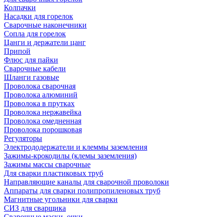
Колпачки
Насадки для горелок
Сварочные наконечники
Сопла для горелок
Цанги и держатели цанг
Припой
Флюс для пайки
Сварочные кабели
Шланги газовые
Проволока сварочная
Проволока алюминий
Проволока в прутках
Проволока нержавейка
Проволока омедненная
Проволока порошковая
Регуляторы
Электрододержатели и клеммы заземления
Зажимы-крокодилы (клемы заземления)
Зажимы массы сварочные
Для сварки пластиковых труб
Направляющие каналы для сварочной проволоки
Аппараты для сварки полипропиленовых труб
Магнитные угольники для сварки
СИЗ для сварщика
Сварочные маски, очки