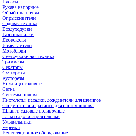
Насосы
Рукава напорные
Обработка почвы
Опрыскиватели
Садовая техника
Воздуходувки
Газонокосилки
Дровоколы
Измельчители
Мотоблоки
Снегоуборочная техника
Триммеры
Секаторы
Сучкорезы
Кусторезы
Ножницы садовые
Сетка
Системы полива
Пистолеты, насадки, дождеватели для шлангов
Соединители и фитинги для систем полива
Шланги садовые поливочные
Тачки садово-строительные
Умывальники
Черенки
Вентиляционное оборудование