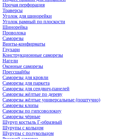
Прочая перфорация
Траверсы
Уголок для шинорейки
Уголок рамный по плоскости
Шинорейка
Проволока
Саморезы
Винты-конфирматы
Глухари
Конструкционные саморезы
Нагели
Оконные саморезы
Прессшайбы
Саморезы для кровли
Саморезы для паркета
Саморезы для сендвич-панелей
Саморезы жёлтые по дереву
Саморезы жёлтые универсальные (поштучно)
Саморезы клопы
Саморезы по гипсоволокну
Саморезы чёрные
Шуруп костыль Г-образный
Шурупы с кольцом
Шурупы с полукольцом
Русский саморез