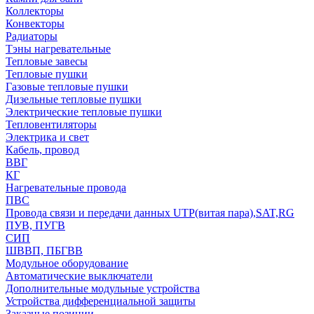
Коллекторы
Конвекторы
Радиаторы
Тэны нагревательные
Тепловые завесы
Тепловые пушки
Газовые тепловые пушки
Дизельные тепловые пушки
Электрические тепловые пушки
Тепловентиляторы
Электрика и свет
Кабель, провод
ВВГ
КГ
Нагревательные провода
ПВС
Провода связи и передачи данных UTP(витая пара),SAT,RG
ПУВ, ПУГВ
СИП
ШВВП, ПБГВВ
Модульное оборудование
Автоматические выключатели
Дополнительные модульные устройства
Устройства дифференциальной защиты
Заказные позиции