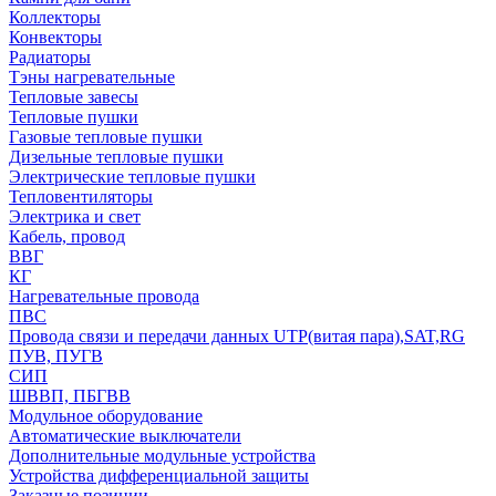
Коллекторы
Конвекторы
Радиаторы
Тэны нагревательные
Тепловые завесы
Тепловые пушки
Газовые тепловые пушки
Дизельные тепловые пушки
Электрические тепловые пушки
Тепловентиляторы
Электрика и свет
Кабель, провод
ВВГ
КГ
Нагревательные провода
ПВС
Провода связи и передачи данных UTP(витая пара),SAT,RG
ПУВ, ПУГВ
СИП
ШВВП, ПБГВВ
Модульное оборудование
Автоматические выключатели
Дополнительные модульные устройства
Устройства дифференциальной защиты
Заказные позиции