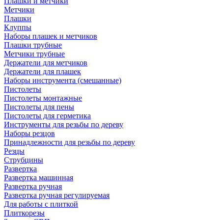
Плашки и метчики
Метчики
Плашки
Клуппы
Наборы плашек и метчиков
Плашки трубные
Метчики трубные
Держатели для метчиков
Держатели для плашек
Наборы инструмента (смешанные)
Пистолеты
Пистолеты монтажные
Пистолеты для пены
Пистолеты для герметика
Инструменты для резьбы по дереву
Наборы резцов
Принадлежности для резьбы по дереву
Резцы
Струбцины
Развертка
Развертка машинная
Развертка ручная
Развертка ручная регулируемая
Для работы с плиткой
Плиткорезы