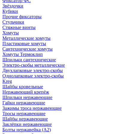
Фиксатор ФС
Звёздочки
Кубики
Прочие фиксаторы
Стульчики
Стяжные винты
Хомуты
Металлические хомуты
Пластиковые хомуты
Сантехнические хомуты
Хомуты Термоклип
Шпильки сантехнические
Электро-скобы металлические
Двухлапковые электро-скобы
Однолапковые электро-скобы
Kreg
Шайбы кровельные
Нержавеющий крепёж
Шпильки нержавеющие
Гайки нержавеющие
Зажимы троса нержавеющие
Тросы нержавеющие
Шайбы нержавеющие
Заклёпки нержавеющие
Болты нержавейка (А2)