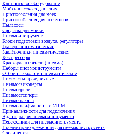
Клининговое оборудование
Мойки высокого давления
Приспособления для моек
Приспособления для пылесосов
Пылесосы
Средства для мойки
Пневмоинструмент
Блоки подготовки воздуха, регуляторы
Граверы пневматические
Заклёпочники (пневматические)
Компрессоры
Краскораспылители (пневмо)
Наборы пневмоинструмента
Отбойные молотки пневматические
Пистолеты продувочные
Пневмогайковёрты
Пневмодрели
Пневмостеплеры
Пневмошланги
Пневмошлифмашины и УШМ
Принадлежности для подключения
Адаптеры для пневмоинструмента
Переходники для пневмоинструмента
Прочие принадлежности для пневмоинструмента
Соединения