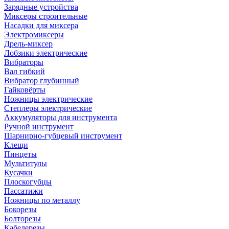
Зарядные устройства
Миксеры строительные
Насадки для миксера
Электромиксеры
Дрель-миксер
Лобзики электрические
Вибраторы
Вал гибкий
Вибратор глубинный
Гайковёрты
Ножницы электрические
Степлеры электрические
Аккумуляторы для инструмента
Ручной инструмент
Шарнирно-губцевый инструмент
Клещи
Пинцеты
Мультитулы
Кусачки
Плоскогубцы
Пассатижи
Ножницы по металлу
Бокорезы
Болторезы
Кабелерезы