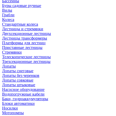
Бассейны
Буры садовые ручные
Вилы
Грабли
Колеса
Стандартные колеса
Лестницы и стремянки
Двухсекционные лестницы
Лестницы трансформеры
Платформы для лестниц
Приставные лестницы
Стремянки
Телескопические лестницы
Трехсекционные лестницы
Лопаты
Лопаты снеговые
Лопаты без черенков
Лопаты совковые
Лопаты штыковые
Насосное оборудование
Водопогружные кабели
Баки, гидроаккумуляторы
Блоки автоматики
Носилки
Мотопомпы