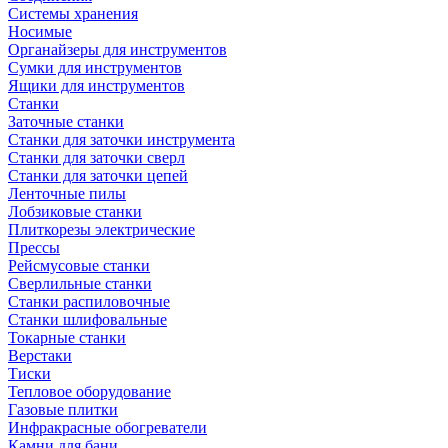
Системы хранения
Носимые
Органайзеры для инструментов
Сумки для инструментов
Ящики для инструментов
Станки
Заточные станки
Станки для заточки инструмента
Станки для заточки сверл
Станки для заточки цепей
Ленточные пилы
Лобзиковые станки
Плиткорезы электрические
Прессы
Рейсмусовые станки
Сверлильные станки
Станки распиловочные
Станки шлифовальные
Токарные станки
Верстаки
Тиски
Тепловое оборудование
Газовые плитки
Инфракрасные обогреватели
Камни для бани