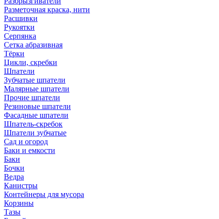
Разбрызгиватели
Разметочная краска, нити
Расшивки
Рукоятки
Серпянка
Сетка абразивная
Тёрки
Цикли, скребки
Шпатели
Зубчатые шпатели
Малярные шпатели
Прочие шпатели
Резиновые шпатели
Фасадные шпатели
Шпатель-скребок
Шпатели зубчатые
Сад и огород
Баки и емкости
Баки
Бочки
Ведра
Канистры
Контейнеры для мусора
Корзины
Тазы