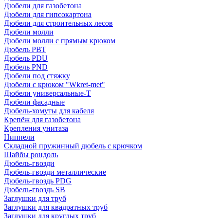
Дюбели для газобетона
Дюбели для гипсокартона
Дюбели для строительных лесов
Дюбели молли
Дюбели молли с прямым крюком
Дюбель PBT
Дюбель PDU
Дюбель PND
Дюбели под стяжку
Дюбели с крюком "Wkret-met"
Дюбели универсальные-Т
Дюбели фасадные
Дюбель-хомуты для кабеля
Крепёж для газобетона
Крепления унитаза
Ниппели
Складной пружинный дюбель с крючком
Шайбы рондоль
Дюбель-гвозди
Дюбель-гвозди металлические
Дюбель-гвоздь PDG
Дюбель-гвоздь SB
Заглушки для труб
Заглушки для квадратных труб
Заглушки для круглых труб