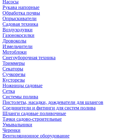
Насосы
Рукава напорные
Обработка почвы
Опрыскиватели
Садовая техника
Воздуходувки
Газонокосилки
Дровоколы
Измельчители
Мотоблоки
Снегоуборочная техника
Триммеры
Секаторы
Сучкорезы
Кусторезы
Ножницы садовые
Сетка
Системы полива
Пистолеты, насадки, дождеватели для шлангов
Соединители и фитинги для систем полива
Шланги садовые поливочные
Тачки садово-строительные
Умывальники
Черенки
Вентиляционное оборудование