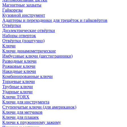
Магнитные захваты
Гайкорезы
Кузовной инструмент
Адаптеры и переходники для трещёток и гайковёртов
Отвёртки
Диэлектрические отвёртки
Наборы отверток
Отвёртки (поштучно)
Ключи
Ключи динамометрические
Имбусовые ключи (шестигранники)
Разводные ключи
Рожковые ключи
Накидные ключи
Комбинированные ключи
Торцевые ключи
Трубные ключи
Ударные ключи
Ключи TORX
Ключи для инструмента
Ступенчатые ключи (для американок)
Ключи для метчиков
Ключи для плашек
Ключи к пружинному зажиму