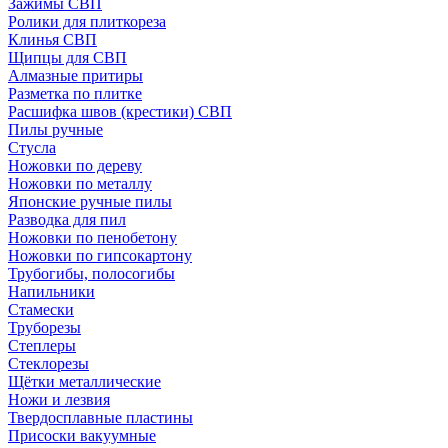
Зажимы СВП
Ролики для плиткореза
Клинья СВП
Щипцы для СВП
Алмазные притиры
Разметка по плитке
Расшифка швов (крестики) СВП
Пилы ручные
Стусла
Ножовки по дереву
Ножовки по металлу
Японские ручные пилы
Разводка для пил
Ножовки по пенобетону
Ножовки по гипсокартону
Трубогибы, полосогибы
Напильники
Стамески
Труборезы
Степлеры
Стеклорезы
Щётки металлические
Ножи и лезвия
Твердосплавные пластины
Присоски вакуумные