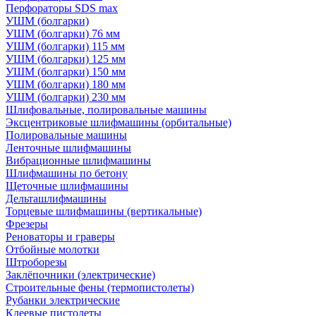
Перфораторы SDS max
УШМ (болгарки)
УШМ (болгарки) 76 мм
УШМ (болгарки) 115 мм
УШМ (болгарки) 125 мм
УШМ (болгарки) 150 мм
УШМ (болгарки) 180 мм
УШМ (болгарки) 230 мм
Шлифовальные, полировальные машины
Эксцентриковые шлифмашины (орбитальные)
Полировальные машины
Ленточные шлифмашины
Вибрационные шлифмашины
Шлифмашины по бетону
Щеточные шлифмашины
Дельташлифмашины
Торцевые шлифмашины (вертикальные)
Фрезеры
Реноваторы и граверы
Отбойные молотки
Штроборезы
Заклёпочники (электрические)
Строительные фены (термопистолеты)
Рубанки электрические
Клеевые пистолеты