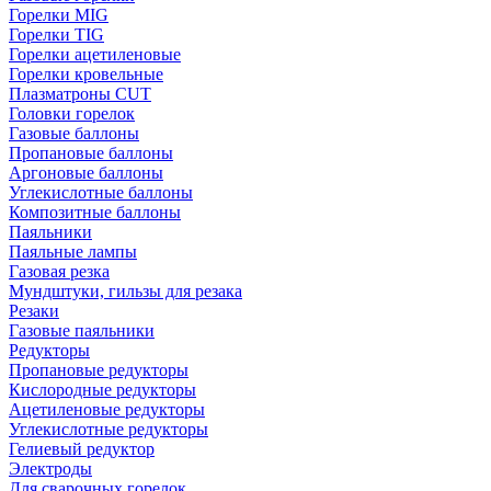
Горелки MIG
Горелки TIG
Горелки ацетиленовые
Горелки кровельные
Плазматроны CUT
Головки горелок
Газовые баллоны
Пропановые баллоны
Аргоновые баллоны
Углекислотные баллоны
Композитные баллоны
Паяльники
Паяльные лампы
Газовая резка
Мундштуки, гильзы для резака
Резаки
Газовые паяльники
Редукторы
Пропановые редукторы
Кислородные редукторы
Ацетиленовые редукторы
Углекислотные редукторы
Гелиевый редуктор
Электроды
Для сварочных горелок