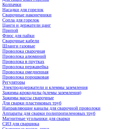
Колпачки
Насадки для горелок
Сварочные наконечники
Сопла для горелок
Цанги и держатели цанг
Припой
Флюс для пайки
Сварочные кабели
Шланги газовые
Проволока сварочная
Проволока алюминий
Проволока в прутках
Проволока нержавейка
Проволока омедненная
Проволока порошковая
Регуляторы
Электрододержатели и клеммы заземления
Зажимы-крокодилы (клемы заземления)
Зажимы массы сварочные
Для сварки пластиковых труб
Направляющие каналы для сварочной проволоки
Аппараты для сварки полипропиленовых труб
Магнитные угольники для сварки
СИЗ для сварщика
Сварочные маски, очки