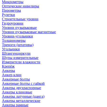
Микрометры
Оптические нивелиры
Пирометры
Рулетки
Строительные уровни
Гидроуровни
Уровни пузырьковые
Уровни пузырьковые магнитные
Уровни-угольники
Толщиномеры
Треноги (штативы)
Угольники
Штангенциркули
Щупы измерительные
Измерители влажности
Крепёж
Анкеры
Анкер клин
Анкерные болты
Анкерные болты с гайкой
Анкеры двухраспорные
Анкеры клиновые
Анкеры латунные (цанга)
Анкеры металлические
Анкеры рамные