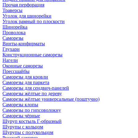
Прочая перфорация
Траверсы
Уголок для шинорейки
Уголок рамный по плоскости
Шинорейка
Проволока
Саморезы
Винты-конфирматы
Глухари
Конструкционные саморезы
Нагели
Оконные саморезы
Прессшайбы
Саморезы для кровли
Саморезы для паркета
Саморезы для сендвич-панелей
Саморезы жёлтые по дереву
Саморезы жёлтые универсальные (поштучно)
Саморезы клопы
Саморезы по гипсоволокну
Саморезы чёрные
Шуруп костыль Г-образный
Шурупы с кольцом
Шурупы с полукольцом
Русский саморез