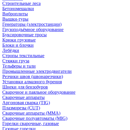
Строительные леса
Бетономешалки
Виброплиты
Вышки-туры
Генераторы (электростанции)
Грузоподъёмное оборудование
Буксировочные тросы
Крюки грузовые
Блоки и блочки
Лебёдки
Стропы текстильные
Стяжки груза
Тельферы и тали
Промышленные электродвигатели
Резчики швов (швонарезчики)
Установки алмазного бурения
Шнеки для бензобуров
Сварочное и паяльное оборудование
Сварочные аппараты
Аргоновая сварка (TIG)
Плазморезы (CUT)
Сварочные аппараты (MMA)
Сварочные полуавтоматы (MIG)
Горелки сварочные, газовые
Газовые горелки