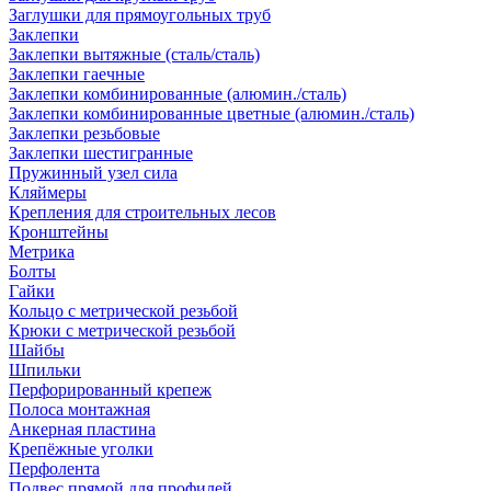
Заглушки для прямоугольных труб
Заклепки
Заклепки вытяжные (сталь/сталь)
Заклепки гаечные
Заклепки комбинированные (алюмин./сталь)
Заклепки комбинированные цветные (алюмин./сталь)
Заклепки резьбовые
Заклепки шестигранные
Пружинный узел сила
Кляймеры
Крепления для строительных лесов
Кронштейны
Метрика
Болты
Гайки
Кольцо с метрической резьбой
Крюки с метрической резьбой
Шайбы
Шпильки
Перфорированный крепеж
Полоса монтажная
Анкерная пластина
Крепёжные уголки
Перфолента
Подвес прямой для профилей