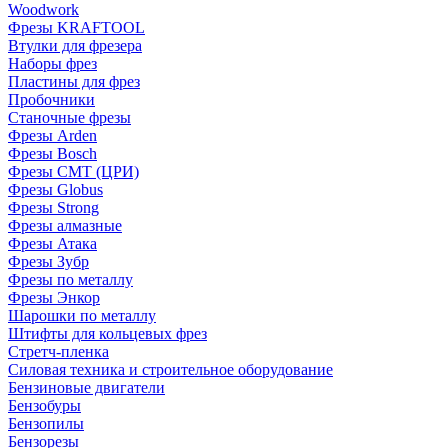
Woodwork
Фрезы KRAFTOOL
Втулки для фрезера
Наборы фрез
Пластины для фрез
Пробочники
Станочные фрезы
Фрезы Arden
Фрезы Bosch
Фрезы CMT (ЦРИ)
Фрезы Globus
Фрезы Strong
Фрезы алмазные
Фрезы Атака
Фрезы Зубр
Фрезы по металлу
Фрезы Энкор
Шарошки по металлу
Штифты для кольцевых фрез
Стретч-пленка
Силовая техника и строительное оборудование
Бензиновые двигатели
Бензобуры
Бензопилы
Бензорезы