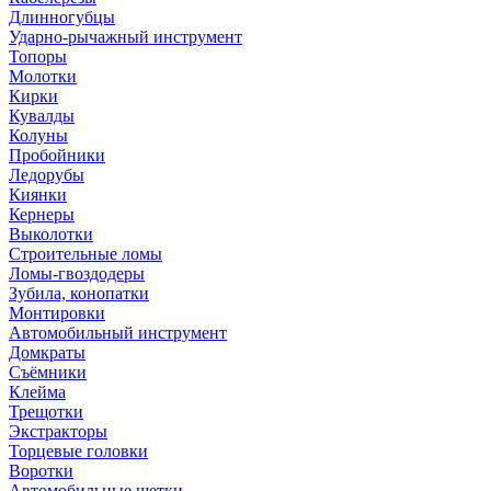
Длинногубцы
Ударно-рычажный инструмент
Топоры
Молотки
Кирки
Кувалды
Колуны
Пробойники
Ледорубы
Киянки
Кернеры
Выколотки
Строительные ломы
Ломы-гвоздодеры
Зубила, конопатки
Монтировки
Автомобильный инструмент
Домкраты
Съёмники
Клейма
Трещотки
Экстракторы
Торцевые головки
Воротки
Автомобильные щетки