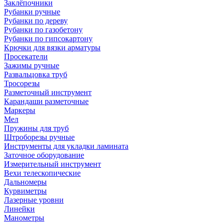
Заклёпочники
Рубанки ручные
Рубанки по дереву
Рубанки по газобетону
Рубанки по гипсокартону
Крючки для вязки арматуры
Просекатели
Зажимы ручные
Развальцовка труб
Тросорезы
Разметочный инструмент
Карандаши разметочные
Маркеры
Мел
Пружины для труб
Штроборезы ручные
Инструменты для укладки ламината
Заточное оборудование
Измерительный инструмент
Вехи телескопические
Дальномеры
Курвиметры
Лазерные уровни
Линейки
Манометры