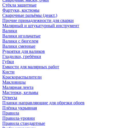
Стёкла защитные
Фартуки, костюмы
Сварочные разъёмы (деакт.)
Прочие принадлежности для сварки
Малярный и штукатурный инструмент
Валики
Валики игольчатые
Валики с бюгелем
Валики сменные
Рукоятки для валиков
Гладилки, гребёнки
Губки
Емкости для малярных работ
Кисти
Краскораспылители
Макловицы
Малярная лента
Мастерки, кельмы
Отвесы
Планки направляющие для обрезки обоев
Плёнка укрывная
Правила
Правила-уровни
Правила стандартные