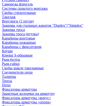
Саморезы флюгель
Системы скрытого монтажа
Скобы строительные
Такелаж
Вертлюги (2 петли)
Зажимы для стальных канатов "Duplex"/"Simplex"
Зажимы троса
Зажимы троса (втулка)
Карабины винтовые
Карабины пожарные
Карабины с фиксатором
Коуши
Крюки S-образные
Рым-болты
Рым-гайки
Скобы шакле такелажные
Соединители цепи
Талрепы
Тросы
Цепи
Фиксаторы арматуры
Защитные колпачки на арматуру
Фиксаторы арматуры «конус»
Фиксаторы арматуры «опора»