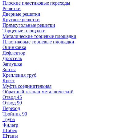
Плоские пластиковые переходы
Решетки
Дверные решетки
Круглые решетки
Прямоугольные решетки
Торцевые площадки
Металические торцевые площадки
Пластиковые торцевые площадки
Оцинковка
Дефлектор
Дроссель
Заглушка
Зонты
Крепления труб
Крест
Муфта соединительная
Обратный клапан металлический
Отвод 45
Отвод 90
Переход
Тройник 90
Труба
Фильтр
Шибер
Штаны