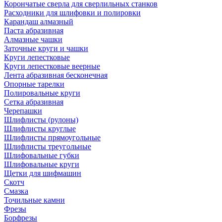
Корончатые сверла для сверлильных станков
Расходники для шлифовки и полировки
Карандаш алмазный
Паста абразивная
Алмазные чашки
Заточные круги и чашки
Круги лепестковые
Круги лепестковые веерные
Лента абразивная бесконечная
Опорные тарелки
Полировальные круги
Сетка абразивная
Черепашки
Шлифлисты (рулоны)
Шлифлисты круглые
Шлифлисты прямоугольные
Шлифлисты треугольные
Шлифовальные губки
Шлифовальные круги
Щетки для шифмашин
Скотч
Смазка
Точильные камни
Фрезы
Борфрезы