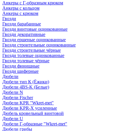
Анкеры с Г-образным крюком
Анкеры с кольцом
Анкеры с крюком
Гвозди
Гвозди барабанные
Гвозди винтовые оцинкованные
Гвозди декоративные
Гвозди ершеные оцинкованные
Гвозди строительные оцинкованные
Гвозди строительные чёрные
Гвозди толевые оцинкованные
Гвозди толевые чёрные
Гвозди финишные
Гвозди шиферные
Дюбели
Дюбели тип К (Ёжики)
Дюбели 4BS-K (Белые)
Дюбели N
Дюбели Fischer
Дюбели KPR "Wkret-met"
Дюбели KPR-Х усиленные
Дюбель кровельный винтовой
Дюбели U
Дюбели Г-образные "Wkret-met"
Дюбели грибы