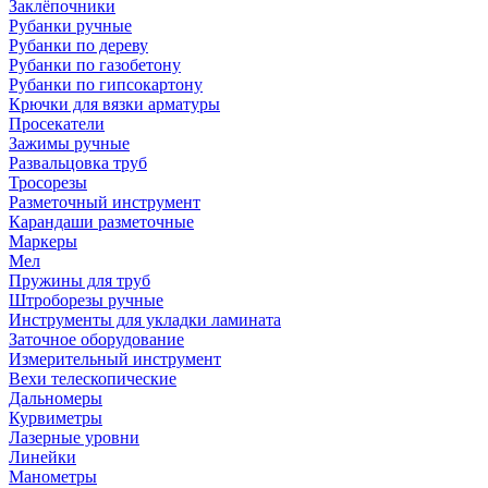
Заклёпочники
Рубанки ручные
Рубанки по дереву
Рубанки по газобетону
Рубанки по гипсокартону
Крючки для вязки арматуры
Просекатели
Зажимы ручные
Развальцовка труб
Тросорезы
Разметочный инструмент
Карандаши разметочные
Маркеры
Мел
Пружины для труб
Штроборезы ручные
Инструменты для укладки ламината
Заточное оборудование
Измерительный инструмент
Вехи телескопические
Дальномеры
Курвиметры
Лазерные уровни
Линейки
Манометры