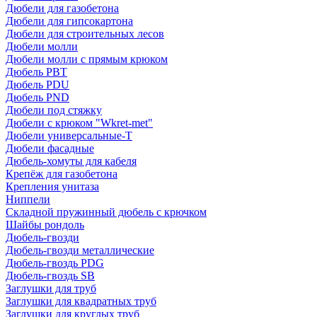
Дюбели для газобетона
Дюбели для гипсокартона
Дюбели для строительных лесов
Дюбели молли
Дюбели молли с прямым крюком
Дюбель PBT
Дюбель PDU
Дюбель PND
Дюбели под стяжку
Дюбели с крюком "Wkret-met"
Дюбели универсальные-Т
Дюбели фасадные
Дюбель-хомуты для кабеля
Крепёж для газобетона
Крепления унитаза
Ниппели
Складной пружинный дюбель с крючком
Шайбы рондоль
Дюбель-гвозди
Дюбель-гвозди металлические
Дюбель-гвоздь PDG
Дюбель-гвоздь SB
Заглушки для труб
Заглушки для квадратных труб
Заглушки для круглых труб