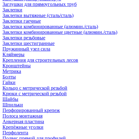
Заглушки для прямоугольных труб
Заклепки
Заклепки вытяжные (сталь/сталь)
Заклепки гаечные
Заклепки комбинированные (алюмин./сталь)
Заклепки комбинированные цветные (алюмин./сталь)
Заклепки резьбовые
Заклепки шестигранные
Пружинный узел сила
Кляймеры
Крепления для строительных лесов
Кронштейны
Метрика
Болты
Гайки
Кольцо с метрической резьбой
Крюки с метрической резьбой
Шайбы
Шпильки
Перфорированный крепеж
Полоса монтажная
Анкерная пластина
Крепёжные уголки
Перфолента
Подвес прямой для профилей