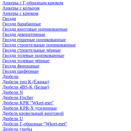
Анкеры с Г-образным крюком
Анкеры с кольцом
Анкеры с крюком
Гвозди
Гвозди барабанные
Гвозди винтовые оцинкованные
Гвозди декоративные
Гвозди ершеные оцинкованные
Гвозди строительные оцинкованные
Гвозди строительные чёрные
Гвозди толевые оцинкованные
Гвозди толевые чёрные
Гвозди финишные
Гвозди шиферные
Дюбели
Дюбели тип К (Ёжики)
Дюбели 4BS-K (Белые)
Дюбели N
Дюбели Fischer
Дюбели KPR "Wkret-met"
Дюбели KPR-Х усиленные
Дюбель кровельный винтовой
Дюбели U
Дюбели Г-образные "Wkret-met"
Дюбели грибы