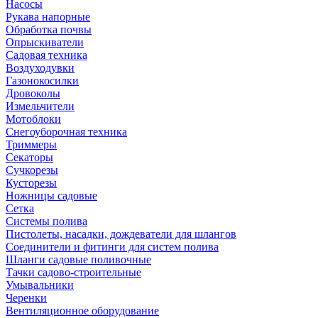
Насосы
Рукава напорные
Обработка почвы
Опрыскиватели
Садовая техника
Воздуходувки
Газонокосилки
Дровоколы
Измельчители
Мотоблоки
Снегоуборочная техника
Триммеры
Секаторы
Сучкорезы
Кусторезы
Ножницы садовые
Сетка
Системы полива
Пистолеты, насадки, дождеватели для шлангов
Соединители и фитинги для систем полива
Шланги садовые поливочные
Тачки садово-строительные
Умывальники
Черенки
Вентиляционное оборудование