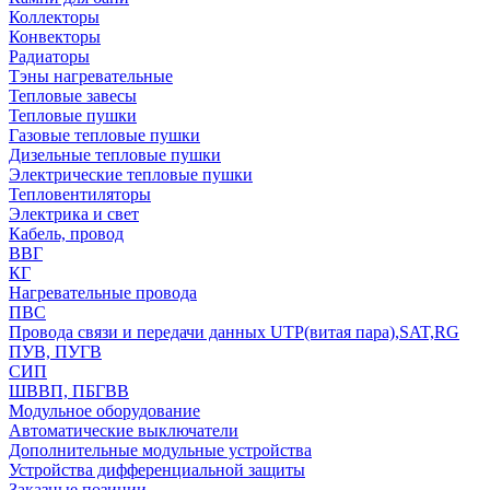
Коллекторы
Конвекторы
Радиаторы
Тэны нагревательные
Тепловые завесы
Тепловые пушки
Газовые тепловые пушки
Дизельные тепловые пушки
Электрические тепловые пушки
Тепловентиляторы
Электрика и свет
Кабель, провод
ВВГ
КГ
Нагревательные провода
ПВС
Провода связи и передачи данных UTP(витая пара),SAT,RG
ПУВ, ПУГВ
СИП
ШВВП, ПБГВВ
Модульное оборудование
Автоматические выключатели
Дополнительные модульные устройства
Устройства дифференциальной защиты
Заказные позиции