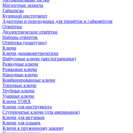
Магнитные захваты
Гайкорезы
Кузовной инструмент
Адаптеры и переходники для трещёток и гайковёртов
Отвёртки
Диэлектрические отвёртки
Наборы отверток
Отвёртки (поштучно)
Ключи
Ключи динамометрические
Имбусовые ключи (шестигранники)
Разводные ключи
Рожковые ключи
Накидные ключи
Комбинированные ключи
Торцевые ключи
Трубные ключи
Ударные ключи
Ключи TORX
Ключи для инструмента
Ступенчатые ключи (для американок)
Ключи для метчиков
Ключи для плашек
Ключи к пружинному зажиму