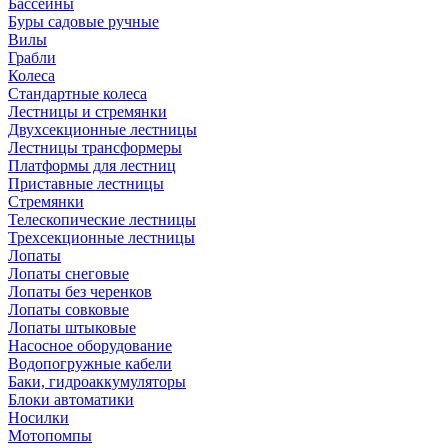
Бассейны
Буры садовые ручные
Вилы
Грабли
Колеса
Стандартные колеса
Лестницы и стремянки
Двухсекционные лестницы
Лестницы трансформеры
Платформы для лестниц
Приставные лестницы
Стремянки
Телескопические лестницы
Трехсекционные лестницы
Лопаты
Лопаты снеговые
Лопаты без черенков
Лопаты совковые
Лопаты штыковые
Насосное оборудование
Водопогружные кабели
Баки, гидроаккумуляторы
Блоки автоматики
Носилки
Мотопомпы