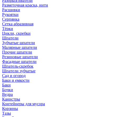
Разбрызгиватели
Разметочная краска, нити
Расшивки
Рукоятки
Серпянка
Сетка абразивная
Тёрки
Цикли, скребки
Шпатели
Зубчатые шпатели
Малярные шпатели
Прочие шпатели
Резиновые шпатели
Фасадные шпатели
Шпатель-скребок
Шпатели зубчатые
Сад и огород
Баки и емкости
Баки
Бочки
Ведра
Канистры
Контейнеры для мусора
Корзины
Тазы