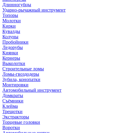
Длинногубцы
Ударно-рычажный инструмент
Топоры
Молотки
Кирки
Кувалды
Колуны
Пробойники
Ледорубы
Киянки
Кернеры
Выколотки
Строительные ломы
Ломы-гвоздодеры
Зубила, конопатки
Монтировки
Автомобильный инструмент
Домкраты
Съёмники
Клейма
Трещотки
Экстракторы
Торцевые головки
Воротки
Автомобильные щетки