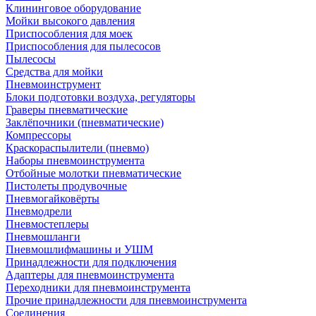
Клининговое оборудование
Мойки высокого давления
Приспособления для моек
Приспособления для пылесосов
Пылесосы
Средства для мойки
Пневмоинструмент
Блоки подготовки воздуха, регуляторы
Граверы пневматические
Заклёпочники (пневматические)
Компрессоры
Краскораспылители (пневмо)
Наборы пневмоинструмента
Отбойные молотки пневматические
Пистолеты продувочные
Пневмогайковёрты
Пневмодрели
Пневмостеплеры
Пневмошланги
Пневмошлифмашины и УШМ
Принадлежности для подключения
Адаптеры для пневмоинструмента
Переходники для пневмоинструмента
Прочие принадлежности для пневмоинструмента
Соединения