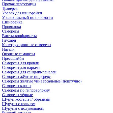
Прочая перфорация
Траверсы
Уголок для шинорейки
Уголок рамный по плоскости
Шинорейка
Проволока
Саморезы
Винты-конфирматы
Глухари
Конструкционные саморезы
Нагели
Оконные саморезы
Прессшайбы
Саморезы для кровли
Саморезы для паркета
Саморезы для сендвич-панелей
Саморезы жёлтые по дереву
Саморезы жёлтые универсальные (поштучно)
Саморезы клопы
Саморезы по гипсоволокну
Саморезы чёрные
Шуруп костыль Г-образный
Шурупы с кольцом
Шурупы с полукольцом
Русский саморез