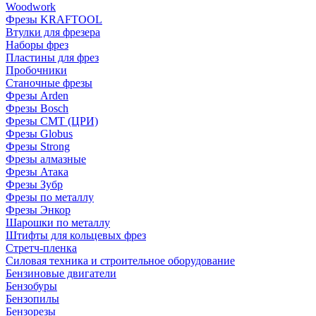
Woodwork
Фрезы KRAFTOOL
Втулки для фрезера
Наборы фрез
Пластины для фрез
Пробочники
Станочные фрезы
Фрезы Arden
Фрезы Bosch
Фрезы CMT (ЦРИ)
Фрезы Globus
Фрезы Strong
Фрезы алмазные
Фрезы Атака
Фрезы Зубр
Фрезы по металлу
Фрезы Энкор
Шарошки по металлу
Штифты для кольцевых фрез
Стретч-пленка
Силовая техника и строительное оборудование
Бензиновые двигатели
Бензобуры
Бензопилы
Бензорезы