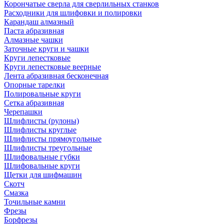
Корончатые сверла для сверлильных станков
Расходники для шлифовки и полировки
Карандаш алмазный
Паста абразивная
Алмазные чашки
Заточные круги и чашки
Круги лепестковые
Круги лепестковые веерные
Лента абразивная бесконечная
Опорные тарелки
Полировальные круги
Сетка абразивная
Черепашки
Шлифлисты (рулоны)
Шлифлисты круглые
Шлифлисты прямоугольные
Шлифлисты треугольные
Шлифовальные губки
Шлифовальные круги
Щетки для шифмашин
Скотч
Смазка
Точильные камни
Фрезы
Борфрезы