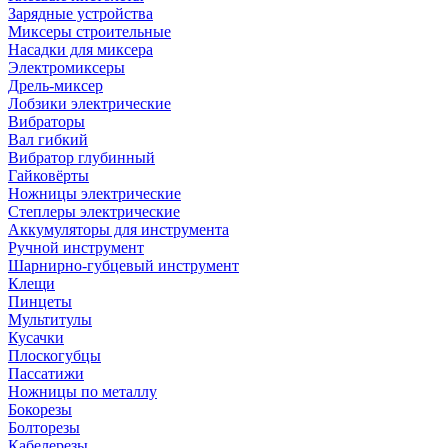
Зарядные устройства
Миксеры строительные
Насадки для миксера
Электромиксеры
Дрель-миксер
Лобзики электрические
Вибраторы
Вал гибкий
Вибратор глубинный
Гайковёрты
Ножницы электрические
Степлеры электрические
Аккумуляторы для инструмента
Ручной инструмент
Шарнирно-губцевый инструмент
Клещи
Пинцеты
Мультитулы
Кусачки
Плоскогубцы
Пассатижи
Ножницы по металлу
Бокорезы
Болторезы
Кабелерезы