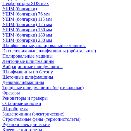
Перфораторы SDS max
УШМ (болгарки)
УШМ (болгарки) 76 мм
УШМ (болгарки) 115 мм
УШМ (болгарки) 125 мм
УШМ (болгарки) 150 мм
УШМ (болгарки) 180 мм
УШМ (болгарки) 230 мм
Шлифовальные, полировальные машины
Эксцентриковые шлифмашины (орбитальные)
Полировальные машины
Ленточные шлифмашины
Вибрационные шлифмашины
Шлифмашины по бетону
Щеточные шлифмашины
Дельташлифмашины
Торцевые шлифмашины (вертикальные)
Фрезеры
Реноваторы и граверы
Отбойные молотки
Штроборезы
Заклёпочники (электрические)
Строительные фены (термопистолеты)
Рубанки электрические
Клеевые пистолеты