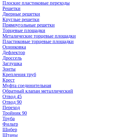
Плоские пластиковые переходы
Решетки
Дверные решетки
Круглые решетки
Прямоугольные решетки
Торцевые площадки
Металические торцевые площадки
Пластиковые торцевые площадки
Оцинковка
Дефлектор
Дроссель
Заглушка
Зонты
Крепления труб
Крест
Муфта соединительная
Обратный клапан металлический
Отвод 45
Отвод 90
Переход
Тройник 90
Труба
Фильтр
Шибер
Штаны