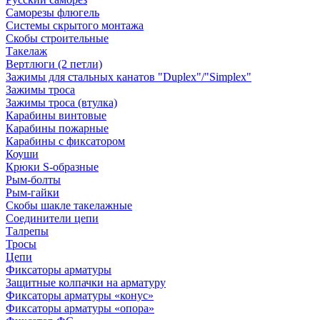
Саморезы флюгель
Системы скрытого монтажа
Скобы строительные
Такелаж
Вертлюги (2 петли)
Зажимы для стальных канатов "Duplex"/"Simplex"
Зажимы троса
Зажимы троса (втулка)
Карабины винтовые
Карабины пожарные
Карабины с фиксатором
Коуши
Крюки S-образные
Рым-болты
Рым-гайки
Скобы шакле такелажные
Соединители цепи
Талрепы
Тросы
Цепи
Фиксаторы арматуры
Защитные колпачки на арматуру
Фиксаторы арматуры «конус»
Фиксаторы арматуры «опора»