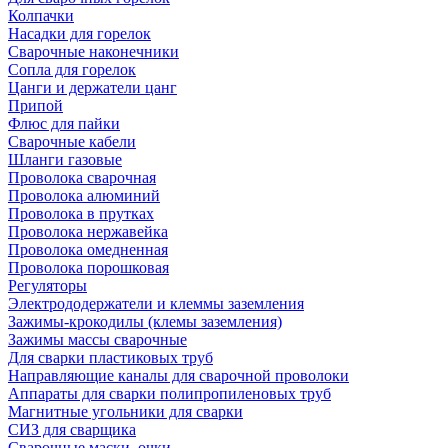
Колпачки
Насадки для горелок
Сварочные наконечники
Сопла для горелок
Цанги и держатели цанг
Припой
Флюс для пайки
Сварочные кабели
Шланги газовые
Проволока сварочная
Проволока алюминий
Проволока в прутках
Проволока нержавейка
Проволока омедненная
Проволока порошковая
Регуляторы
Электрододержатели и клеммы заземления
Зажимы-крокодилы (клемы заземления)
Зажимы массы сварочные
Для сварки пластиковых труб
Направляющие каналы для сварочной проволоки
Аппараты для сварки полипропиленовых труб
Магнитные угольники для сварки
СИЗ для сварщика
Сварочные маски, очки