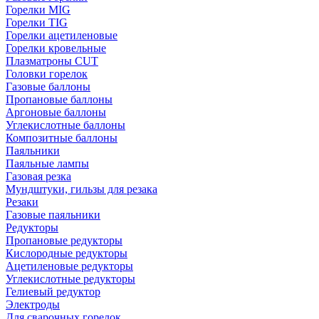
Горелки MIG
Горелки TIG
Горелки ацетиленовые
Горелки кровельные
Плазматроны CUT
Головки горелок
Газовые баллоны
Пропановые баллоны
Аргоновые баллоны
Углекислотные баллоны
Композитные баллоны
Паяльники
Паяльные лампы
Газовая резка
Мундштуки, гильзы для резака
Резаки
Газовые паяльники
Редукторы
Пропановые редукторы
Кислородные редукторы
Ацетиленовые редукторы
Углекислотные редукторы
Гелиевый редуктор
Электроды
Для сварочных горелок