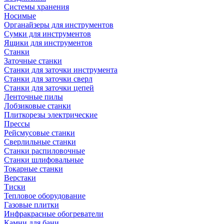
Системы хранения
Носимые
Органайзеры для инструментов
Сумки для инструментов
Ящики для инструментов
Станки
Заточные станки
Станки для заточки инструмента
Станки для заточки сверл
Станки для заточки цепей
Ленточные пилы
Лобзиковые станки
Плиткорезы электрические
Прессы
Рейсмусовые станки
Сверлильные станки
Станки распиловочные
Станки шлифовальные
Токарные станки
Верстаки
Тиски
Тепловое оборудование
Газовые плитки
Инфракрасные обогреватели
Камни для бани