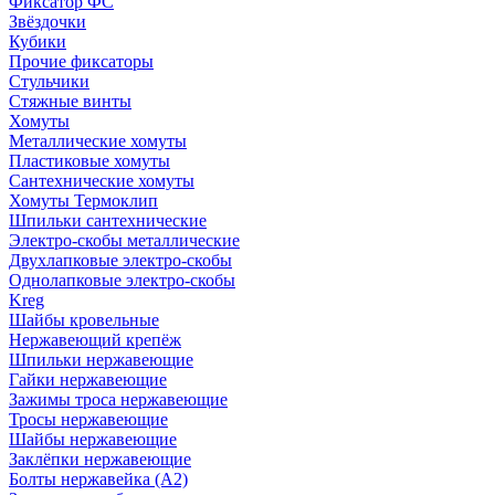
Фиксатор ФС
Звёздочки
Кубики
Прочие фиксаторы
Стульчики
Стяжные винты
Хомуты
Металлические хомуты
Пластиковые хомуты
Сантехнические хомуты
Хомуты Термоклип
Шпильки сантехнические
Электро-скобы металлические
Двухлапковые электро-скобы
Однолапковые электро-скобы
Kreg
Шайбы кровельные
Нержавеющий крепёж
Шпильки нержавеющие
Гайки нержавеющие
Зажимы троса нержавеющие
Тросы нержавеющие
Шайбы нержавеющие
Заклёпки нержавеющие
Болты нержавейка (А2)