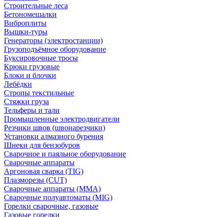
Строительные леса
Бетономешалки
Виброплиты
Вышки-туры
Генераторы (электростанции)
Грузоподъёмное оборудование
Буксировочные тросы
Крюки грузовые
Блоки и блочки
Лебёдки
Стропы текстильные
Стяжки груза
Тельферы и тали
Промышленные электродвигатели
Резчики швов (швонарезчики)
Установки алмазного бурения
Шнеки для бензобуров
Сварочное и паяльное оборудование
Сварочные аппараты
Аргоновая сварка (TIG)
Плазморезы (CUT)
Сварочные аппараты (MMA)
Сварочные полуавтоматы (MIG)
Горелки сварочные, газовые
Газовые горелки