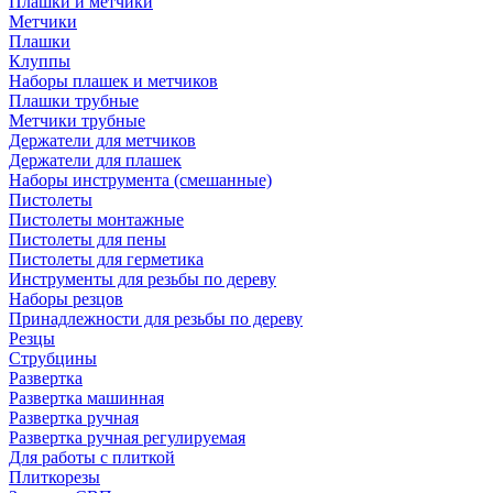
Плашки и метчики
Метчики
Плашки
Клуппы
Наборы плашек и метчиков
Плашки трубные
Метчики трубные
Держатели для метчиков
Держатели для плашек
Наборы инструмента (смешанные)
Пистолеты
Пистолеты монтажные
Пистолеты для пены
Пистолеты для герметика
Инструменты для резьбы по дереву
Наборы резцов
Принадлежности для резьбы по дереву
Резцы
Струбцины
Развертка
Развертка машинная
Развертка ручная
Развертка ручная регулируемая
Для работы с плиткой
Плиткорезы