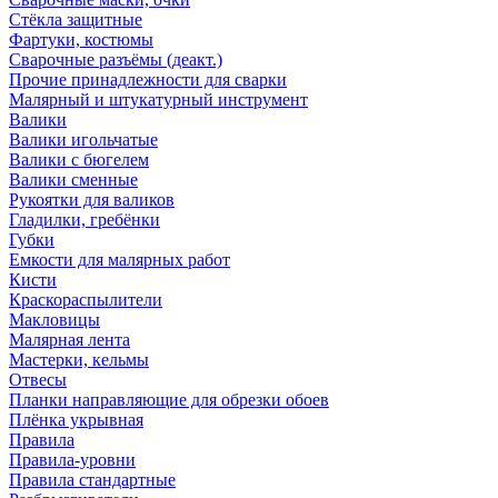
Стёкла защитные
Фартуки, костюмы
Сварочные разъёмы (деакт.)
Прочие принадлежности для сварки
Малярный и штукатурный инструмент
Валики
Валики игольчатые
Валики с бюгелем
Валики сменные
Рукоятки для валиков
Гладилки, гребёнки
Губки
Емкости для малярных работ
Кисти
Краскораспылители
Макловицы
Малярная лента
Мастерки, кельмы
Отвесы
Планки направляющие для обрезки обоев
Плёнка укрывная
Правила
Правила-уровни
Правила стандартные