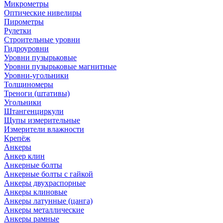
Микрометры
Оптические нивелиры
Пирометры
Рулетки
Строительные уровни
Гидроуровни
Уровни пузырьковые
Уровни пузырьковые магнитные
Уровни-угольники
Толщиномеры
Треноги (штативы)
Угольники
Штангенциркули
Щупы измерительные
Измерители влажности
Крепёж
Анкеры
Анкер клин
Анкерные болты
Анкерные болты с гайкой
Анкеры двухраспорные
Анкеры клиновые
Анкеры латунные (цанга)
Анкеры металлические
Анкеры рамные