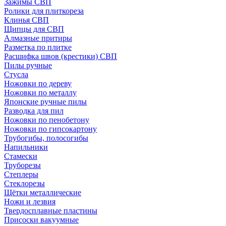
Зажимы СВП
Ролики для плиткореза
Клинья СВП
Щипцы для СВП
Алмазные притиры
Разметка по плитке
Расшифка швов (крестики) СВП
Пилы ручные
Стусла
Ножовки по дереву
Ножовки по металлу
Японские ручные пилы
Разводка для пил
Ножовки по пенобетону
Ножовки по гипсокартону
Трубогибы, полосогибы
Напильники
Стамески
Труборезы
Степлеры
Стеклорезы
Щётки металлические
Ножи и лезвия
Твердосплавные пластины
Присоски вакуумные