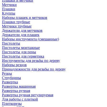
Плашки и метчики
Метчики
Плашки
Клуппы
Наборы плашек и метчиков
Плашки трубные
Метчики трубные
Держатели для метчиков
Держатели для плашек
Наборы инструмента (смешанные)
Пистолеты
Пистолеты монтажные
Пистолеты для пены
Пистолеты для герметика
Инструменты для резьбы по дереву
Наборы резцов
Принадлежности для резьбы по дереву
Резцы
Струбцины
Развертка
Развертка машинная
Развертка ручная
Развертка ручная регулируемая
Для работы с плиткой
Плиткорезы