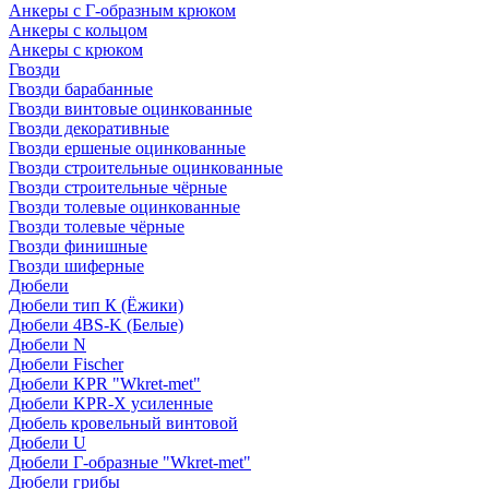
Анкеры с Г-образным крюком
Анкеры с кольцом
Анкеры с крюком
Гвозди
Гвозди барабанные
Гвозди винтовые оцинкованные
Гвозди декоративные
Гвозди ершеные оцинкованные
Гвозди строительные оцинкованные
Гвозди строительные чёрные
Гвозди толевые оцинкованные
Гвозди толевые чёрные
Гвозди финишные
Гвозди шиферные
Дюбели
Дюбели тип К (Ёжики)
Дюбели 4BS-K (Белые)
Дюбели N
Дюбели Fischer
Дюбели KPR "Wkret-met"
Дюбели KPR-Х усиленные
Дюбель кровельный винтовой
Дюбели U
Дюбели Г-образные "Wkret-met"
Дюбели грибы