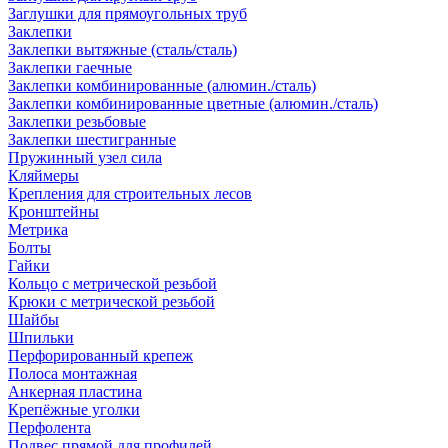
Заглушки для прямоугольных труб
Заклепки
Заклепки вытяжные (сталь/сталь)
Заклепки гаечные
Заклепки комбинированные (алюмин./сталь)
Заклепки комбинированные цветные (алюмин./сталь)
Заклепки резьбовые
Заклепки шестигранные
Пружинный узел сила
Кляймеры
Крепления для строительных лесов
Кронштейны
Метрика
Болты
Гайки
Кольцо с метрической резьбой
Крюки с метрической резьбой
Шайбы
Шпильки
Перфорированный крепеж
Полоса монтажная
Анкерная пластина
Крепёжные уголки
Перфолента
Подвес прямой для профилей