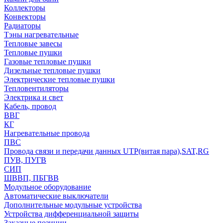
Коллекторы
Конвекторы
Радиаторы
Тэны нагревательные
Тепловые завесы
Тепловые пушки
Газовые тепловые пушки
Дизельные тепловые пушки
Электрические тепловые пушки
Тепловентиляторы
Электрика и свет
Кабель, провод
ВВГ
КГ
Нагревательные провода
ПВС
Провода связи и передачи данных UTP(витая пара),SAT,RG
ПУВ, ПУГВ
СИП
ШВВП, ПБГВВ
Модульное оборудование
Автоматические выключатели
Дополнительные модульные устройства
Устройства дифференциальной защиты
Заказные позиции