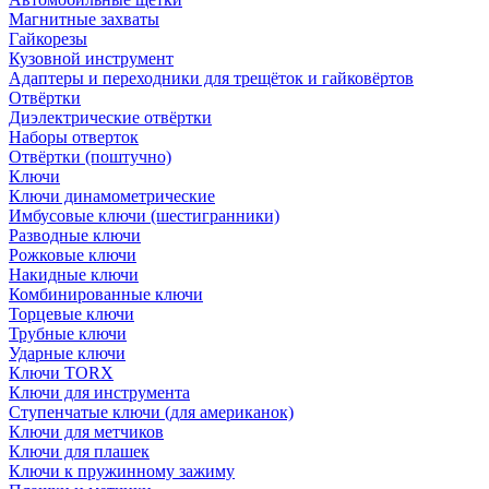
Магнитные захваты
Гайкорезы
Кузовной инструмент
Адаптеры и переходники для трещёток и гайковёртов
Отвёртки
Диэлектрические отвёртки
Наборы отверток
Отвёртки (поштучно)
Ключи
Ключи динамометрические
Имбусовые ключи (шестигранники)
Разводные ключи
Рожковые ключи
Накидные ключи
Комбинированные ключи
Торцевые ключи
Трубные ключи
Ударные ключи
Ключи TORX
Ключи для инструмента
Ступенчатые ключи (для американок)
Ключи для метчиков
Ключи для плашек
Ключи к пружинному зажиму