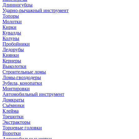
Длинногубцы
Ударно-рычажный инструмент
Топоры
Молотки
Кирки
Кувалды
Колуны
Пробойники
Ледорубы
Киянки
Кернеры
Выколотки
Строительные ломы
Ломы-гвоздодеры
Зубила, конопатки
Монтировки
Автомобильный инструмент
Домкраты
Съёмники
Клейма
Трещотки
Экстракторы
Торцевые головки
Воротки
Автомобильные щетки