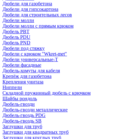
Дюбели для газобетона
Дюбели для гипсокартона
Дюбели для строительных лесов
Дюбели молли
Дюбели молли с прямым крюком
Дюбель PBT
Дюбель PDU
Дюбель PND
Дюбели под стяжку
Дюбели с крюком "Wkret-met"
Дюбели универсальные-Т
Дюбели фасадные
Дюбель-хомуты для кабеля
Крепёж для газобетона
Крепления унитаза
Ниппели
Складной пружинный дюбель с крючком
Шайбы рондоль
Дюбель-гвозди
Дюбель-гвозди металлические
Дюбель-гвоздь PDG
Дюбель-гвоздь SB
Заглушки для труб
Заглушки для квадратных труб
Заглушки для круглых труб