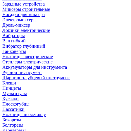
Зарядные устройства
Миксеры строительные
Насадки для миксера
Электромиксеры
Дрель-миксер
Лобзики электрические
Вибраторы
Вал гибкий
Вибратор глубинный
Гайковёрты
Ножницы электрические
Степлеры электрические
Аккумуляторы для инструмента
Ручной инструмент
Шарнирно-губцевый инструмент
Клещи
Пинцеты
Мультитулы
Кусачки
Плоскогубцы
Пассатижи
Ножницы по металлу
Бокорезы
Болторезы
Кабелерезы