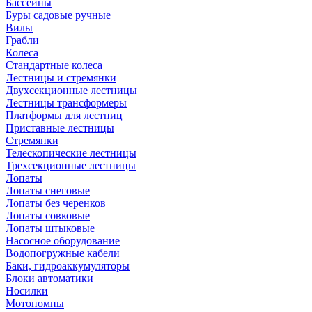
Бассейны
Буры садовые ручные
Вилы
Грабли
Колеса
Стандартные колеса
Лестницы и стремянки
Двухсекционные лестницы
Лестницы трансформеры
Платформы для лестниц
Приставные лестницы
Стремянки
Телескопические лестницы
Трехсекционные лестницы
Лопаты
Лопаты снеговые
Лопаты без черенков
Лопаты совковые
Лопаты штыковые
Насосное оборудование
Водопогружные кабели
Баки, гидроаккумуляторы
Блоки автоматики
Носилки
Мотопомпы