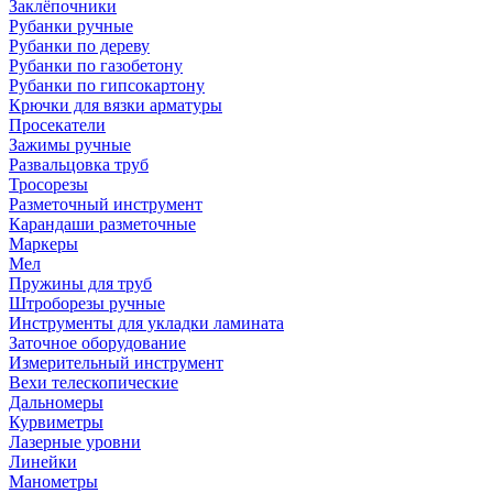
Заклёпочники
Рубанки ручные
Рубанки по дереву
Рубанки по газобетону
Рубанки по гипсокартону
Крючки для вязки арматуры
Просекатели
Зажимы ручные
Развальцовка труб
Тросорезы
Разметочный инструмент
Карандаши разметочные
Маркеры
Мел
Пружины для труб
Штроборезы ручные
Инструменты для укладки ламината
Заточное оборудование
Измерительный инструмент
Вехи телескопические
Дальномеры
Курвиметры
Лазерные уровни
Линейки
Манометры