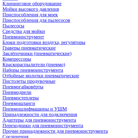
Клининговое оборудование
Мойки высокого давления
Приспособления для моек
Приспособления для пылесосов
Пылесосы
Средства для мойки
Пневмоинструмент
Блоки подготовки воздуха, регуляторы
Граверы пневматические
Заклёпочники (пневматические)
Компрессоры
Краскораспылители (пневмо)
Наборы пневмоинструмента
Отбойные молотки пневматические
Пистолеты продувочные
Пневмогайковёрты
Пневмодрели
Пневмостеплеры
Пневмошланги
Пневмошлифмашины и УШМ
Принадлежности для подключения
Адаптеры для пневмоинструмента
Переходники для пневмоинструмента
Прочие принадлежности для пневмоинструмента
Соединения