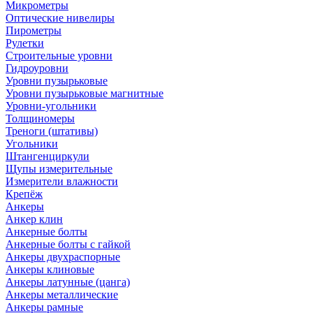
Микрометры
Оптические нивелиры
Пирометры
Рулетки
Строительные уровни
Гидроуровни
Уровни пузырьковые
Уровни пузырьковые магнитные
Уровни-угольники
Толщиномеры
Треноги (штативы)
Угольники
Штангенциркули
Щупы измерительные
Измерители влажности
Крепёж
Анкеры
Анкер клин
Анкерные болты
Анкерные болты с гайкой
Анкеры двухраспорные
Анкеры клиновые
Анкеры латунные (цанга)
Анкеры металлические
Анкеры рамные