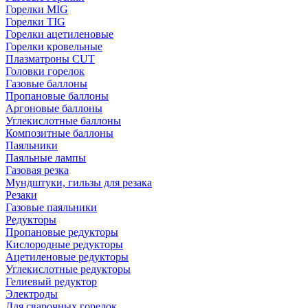
Горелки MIG
Горелки TIG
Горелки ацетиленовые
Горелки кровельные
Плазматроны CUT
Головки горелок
Газовые баллоны
Пропановые баллоны
Аргоновые баллоны
Углекислотные баллоны
Композитные баллоны
Паяльники
Паяльные лампы
Газовая резка
Мундштуки, гильзы для резака
Резаки
Газовые паяльники
Редукторы
Пропановые редукторы
Кислородные редукторы
Ацетиленовые редукторы
Углекислотные редукторы
Гелиевый редуктор
Электроды
Для сварочных горелок