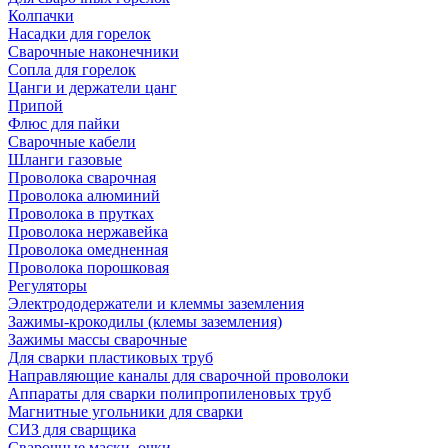
Колпачки
Насадки для горелок
Сварочные наконечники
Сопла для горелок
Цанги и держатели цанг
Припой
Флюс для пайки
Сварочные кабели
Шланги газовые
Проволока сварочная
Проволока алюминий
Проволока в прутках
Проволока нержавейка
Проволока омедненная
Проволока порошковая
Регуляторы
Электрододержатели и клеммы заземления
Зажимы-крокодилы (клемы заземления)
Зажимы массы сварочные
Для сварки пластиковых труб
Направляющие каналы для сварочной проволоки
Аппараты для сварки полипропиленовых труб
Магнитные угольники для сварки
СИЗ для сварщика
Сварочные маски, очки