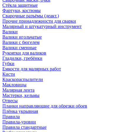
Стёкла защитные
Фартуки, костюмы
Сварочные разъёмы (деакт.)
Прочие принадлежности для сварки
Малярный и штукатурный инструмент
Валики
Валики игольчатые
Валики с бюгелем
Валики сменные
Рукоятки для валиков
Гладилки, гребёнки
Губки
Емкости для малярных работ
Кисти
Краскораспылители
Макловицы
Малярная лента
Мастерки, кельмы
Отвесы
Планки направляющие для обрезки обоев
Плёнка укрывная
Правила
Правила-уровни
Правила стандартные