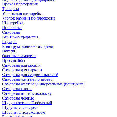
Прочая перфорация
Траверсы
Уголок для шинорейки
Уголок рамный по плоскости
Шинорейка
Проволока
Саморезы
Винты-конфирматы
Глухари
Конструкционные саморезы
Нагели
Оконные саморезы
Прессшайбы
Саморезы для кровли
Саморезы для паркета
Саморезы для сендвич-панелей
Саморезы жёлтые по дереву
Саморезы жёлтые универсальные (поштучно)
Саморезы клопы
Саморезы по гипсоволокну
Саморезы чёрные
Шуруп костыль Г-образный
Шурупы с кольцом
Шурупы с полукольцом
Русский саморез