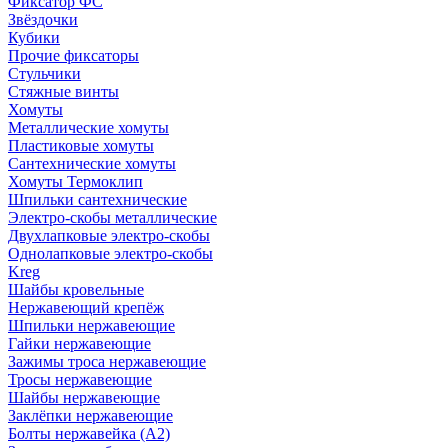
Фиксатор ФС
Звёздочки
Кубики
Прочие фиксаторы
Стульчики
Стяжные винты
Хомуты
Металлические хомуты
Пластиковые хомуты
Сантехнические хомуты
Хомуты Термоклип
Шпильки сантехнические
Электро-скобы металлические
Двухлапковые электро-скобы
Однолапковые электро-скобы
Kreg
Шайбы кровельные
Нержавеющий крепёж
Шпильки нержавеющие
Гайки нержавеющие
Зажимы троса нержавеющие
Тросы нержавеющие
Шайбы нержавеющие
Заклёпки нержавеющие
Болты нержавейка (А2)