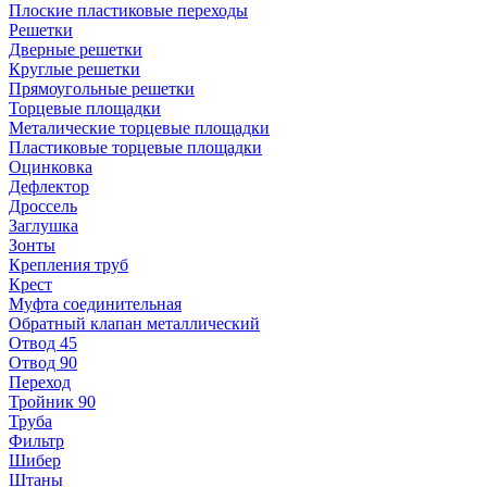
Плоские пластиковые переходы
Решетки
Дверные решетки
Круглые решетки
Прямоугольные решетки
Торцевые площадки
Металические торцевые площадки
Пластиковые торцевые площадки
Оцинковка
Дефлектор
Дроссель
Заглушка
Зонты
Крепления труб
Крест
Муфта соединительная
Обратный клапан металлический
Отвод 45
Отвод 90
Переход
Тройник 90
Труба
Фильтр
Шибер
Штаны