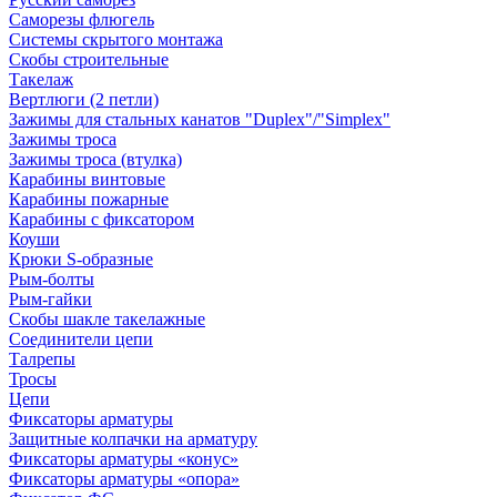
Саморезы флюгель
Системы скрытого монтажа
Скобы строительные
Такелаж
Вертлюги (2 петли)
Зажимы для стальных канатов "Duplex"/"Simplex"
Зажимы троса
Зажимы троса (втулка)
Карабины винтовые
Карабины пожарные
Карабины с фиксатором
Коуши
Крюки S-образные
Рым-болты
Рым-гайки
Скобы шакле такелажные
Соединители цепи
Талрепы
Тросы
Цепи
Фиксаторы арматуры
Защитные колпачки на арматуру
Фиксаторы арматуры «конус»
Фиксаторы арматуры «опора»