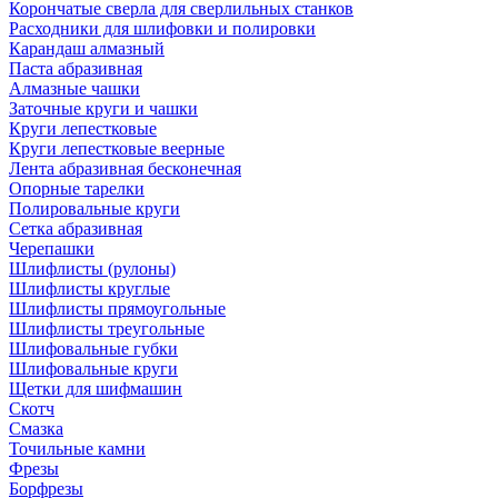
Корончатые сверла для сверлильных станков
Расходники для шлифовки и полировки
Карандаш алмазный
Паста абразивная
Алмазные чашки
Заточные круги и чашки
Круги лепестковые
Круги лепестковые веерные
Лента абразивная бесконечная
Опорные тарелки
Полировальные круги
Сетка абразивная
Черепашки
Шлифлисты (рулоны)
Шлифлисты круглые
Шлифлисты прямоугольные
Шлифлисты треугольные
Шлифовальные губки
Шлифовальные круги
Щетки для шифмашин
Скотч
Смазка
Точильные камни
Фрезы
Борфрезы