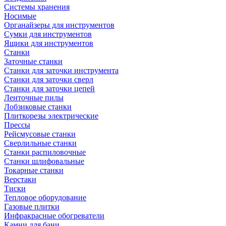
Системы хранения
Носимые
Органайзеры для инструментов
Сумки для инструментов
Ящики для инструментов
Станки
Заточные станки
Станки для заточки инструмента
Станки для заточки сверл
Станки для заточки цепей
Ленточные пилы
Лобзиковые станки
Плиткорезы электрические
Прессы
Рейсмусовые станки
Сверлильные станки
Станки распиловочные
Станки шлифовальные
Токарные станки
Верстаки
Тиски
Тепловое оборудование
Газовые плитки
Инфракрасные обогреватели
Камни для бани