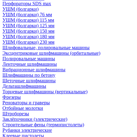
Перфораторы SDS max
УШМ (болгарки)
УШМ (болгарки) 76 мм
УШМ (болгарки) 115 мм
УШМ (болгарки) 125 мм
УШМ (болгарки) 150 мм
УШМ (болгарки) 180 мм
УШМ (болгарки) 230 мм
Шлифовальные, полировальные машины
Эксцентриковые шлифмашины (орбитальные)
Полировальные машины
Ленточные шлифмашины
Вибрационные шлифмашины
Шлифмашины по бетону
Щеточные шлифмашины
Дельташлифмашины
Торцевые шлифмашины (вертикальные)
Фрезеры
Реноваторы и граверы
Отбойные молотки
Штроборезы
Заклёпочники (электрические)
Строительные фены (термопистолеты)
Рубанки электрические
Клеевые пистолеты