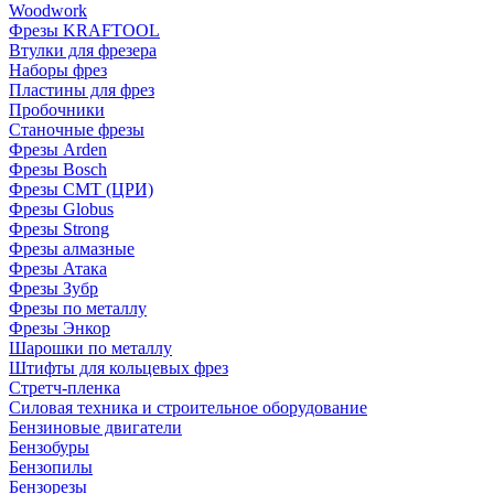
Woodwork
Фрезы KRAFTOOL
Втулки для фрезера
Наборы фрез
Пластины для фрез
Пробочники
Станочные фрезы
Фрезы Arden
Фрезы Bosch
Фрезы CMT (ЦРИ)
Фрезы Globus
Фрезы Strong
Фрезы алмазные
Фрезы Атака
Фрезы Зубр
Фрезы по металлу
Фрезы Энкор
Шарошки по металлу
Штифты для кольцевых фрез
Стретч-пленка
Силовая техника и строительное оборудование
Бензиновые двигатели
Бензобуры
Бензопилы
Бензорезы