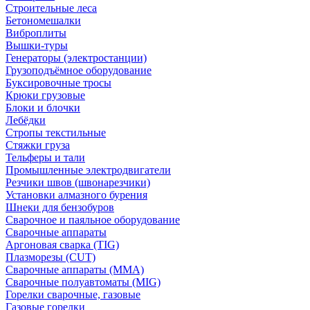
Строительные леса
Бетономешалки
Виброплиты
Вышки-туры
Генераторы (электростанции)
Грузоподъёмное оборудование
Буксировочные тросы
Крюки грузовые
Блоки и блочки
Лебёдки
Стропы текстильные
Стяжки груза
Тельферы и тали
Промышленные электродвигатели
Резчики швов (швонарезчики)
Установки алмазного бурения
Шнеки для бензобуров
Сварочное и паяльное оборудование
Сварочные аппараты
Аргоновая сварка (TIG)
Плазморезы (CUT)
Сварочные аппараты (MMA)
Сварочные полуавтоматы (MIG)
Горелки сварочные, газовые
Газовые горелки