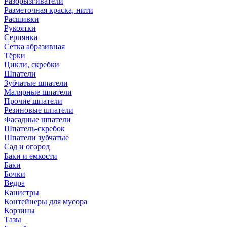
Разбрызгиватели
Разметочная краска, нити
Расшивки
Рукоятки
Серпянка
Сетка абразивная
Тёрки
Цикли, скребки
Шпатели
Зубчатые шпатели
Малярные шпатели
Прочие шпатели
Резиновые шпатели
Фасадные шпатели
Шпатель-скребок
Шпатели зубчатые
Сад и огород
Баки и емкости
Баки
Бочки
Ведра
Канистры
Контейнеры для мусора
Корзины
Тазы