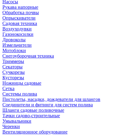
Насосы
Рукава напорные
Обработка почвы
Опрыскиватели
Садовая техника
Воздуходувки
Газонокосилки
Дровоколы
Измельчители
Мотоблоки
Снегоуборочная техника
Триммеры
Секаторы
Сучкорезы
Кусторезы
Ножницы садовые
Сетка
Системы полива
Пистолеты, насадки, дождеватели для шлангов
Соединители и фитинги для систем полива
Шланги садовые поливочные
Тачки садово-строительные
Умывальники
Черенки
Вентиляционное оборудование