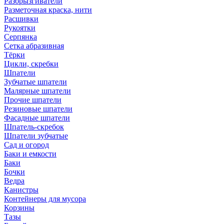
Разбрызгиватели
Разметочная краска, нити
Расшивки
Рукоятки
Серпянка
Сетка абразивная
Тёрки
Цикли, скребки
Шпатели
Зубчатые шпатели
Малярные шпатели
Прочие шпатели
Резиновые шпатели
Фасадные шпатели
Шпатель-скребок
Шпатели зубчатые
Сад и огород
Баки и емкости
Баки
Бочки
Ведра
Канистры
Контейнеры для мусора
Корзины
Тазы