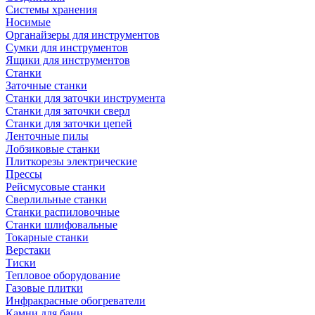
Системы хранения
Носимые
Органайзеры для инструментов
Сумки для инструментов
Ящики для инструментов
Станки
Заточные станки
Станки для заточки инструмента
Станки для заточки сверл
Станки для заточки цепей
Ленточные пилы
Лобзиковые станки
Плиткорезы электрические
Прессы
Рейсмусовые станки
Сверлильные станки
Станки распиловочные
Станки шлифовальные
Токарные станки
Верстаки
Тиски
Тепловое оборудование
Газовые плитки
Инфракрасные обогреватели
Камни для бани