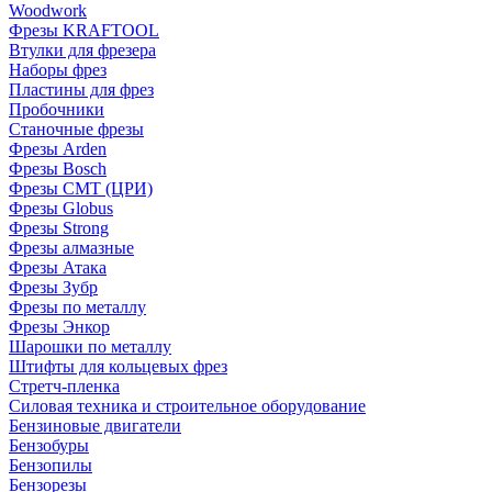
Woodwork
Фрезы KRAFTOOL
Втулки для фрезера
Наборы фрез
Пластины для фрез
Пробочники
Станочные фрезы
Фрезы Arden
Фрезы Bosch
Фрезы CMT (ЦРИ)
Фрезы Globus
Фрезы Strong
Фрезы алмазные
Фрезы Атака
Фрезы Зубр
Фрезы по металлу
Фрезы Энкор
Шарошки по металлу
Штифты для кольцевых фрез
Стретч-пленка
Силовая техника и строительное оборудование
Бензиновые двигатели
Бензобуры
Бензопилы
Бензорезы