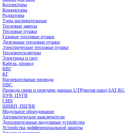
Коллекторы
Конвекторы
Радиаторы
Тэны нагревательные
Тепловые завесы
Тепловые пушки
Газовые тепловые пушки
Дизельные тепловые пушки
Электрические тепловые пушки
Тепловентиляторы
Электрика и свет
Кабель, провод
ВВГ
КГ
Нагревательные провода
ПВС
Провода связи и передачи данных UTP(витая пара),SAT,RG
ПУВ, ПУГВ
СИП
ШВВП, ПБГВВ
Модульное оборудование
Автоматические выключатели
Дополнительные модульные устройства
Устройства дифференциальной защиты
Заказные позиции