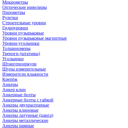
Микрометры
Оптические нивелиры
Пирометры
Рулетки
Строительные уровни
Гидроуровни
Уровни пузырьковые
Уровни пузырьковые магнитные
Уровни-угольники
Толщиномеры
Треноги (штативы)
Угольники
Штангенциркули
Щупы измерительные
Измерители влажности
Крепёж
Анкеры
Анкер клин
Анкерные болты
Анкерные болты с гайкой
Анкеры двухраспорные
Анкеры клиновые
Анкеры латунные (цанга)
Анкеры металлические
Анкеры рамные