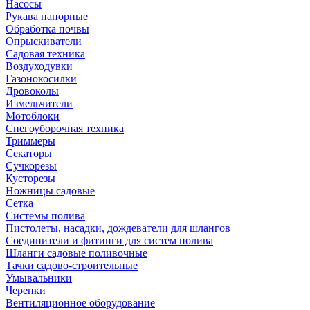
Насосы
Рукава напорные
Обработка почвы
Опрыскиватели
Садовая техника
Воздуходувки
Газонокосилки
Дровоколы
Измельчители
Мотоблоки
Снегоуборочная техника
Триммеры
Секаторы
Сучкорезы
Кусторезы
Ножницы садовые
Сетка
Системы полива
Пистолеты, насадки, дождеватели для шлангов
Соединители и фитинги для систем полива
Шланги садовые поливочные
Тачки садово-строительные
Умывальники
Черенки
Вентиляционное оборудование