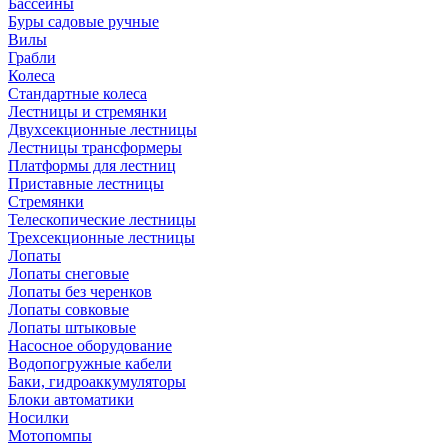
Бассейны
Буры садовые ручные
Вилы
Грабли
Колеса
Стандартные колеса
Лестницы и стремянки
Двухсекционные лестницы
Лестницы трансформеры
Платформы для лестниц
Приставные лестницы
Стремянки
Телескопические лестницы
Трехсекционные лестницы
Лопаты
Лопаты снеговые
Лопаты без черенков
Лопаты совковые
Лопаты штыковые
Насосное оборудование
Водопогружные кабели
Баки, гидроаккумуляторы
Блоки автоматики
Носилки
Мотопомпы