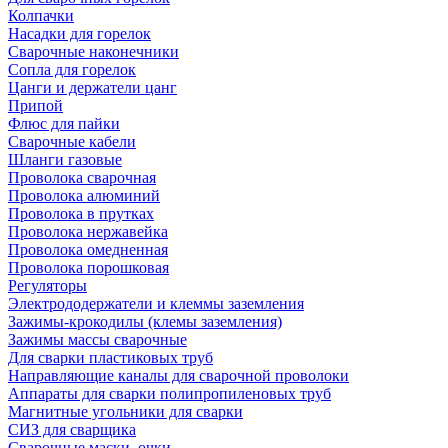
Колпачки
Насадки для горелок
Сварочные наконечники
Сопла для горелок
Цанги и держатели цанг
Припой
Флюс для пайки
Сварочные кабели
Шланги газовые
Проволока сварочная
Проволока алюминий
Проволока в прутках
Проволока нержавейка
Проволока омедненная
Проволока порошковая
Регуляторы
Электрододержатели и клеммы заземления
Зажимы-крокодилы (клемы заземления)
Зажимы массы сварочные
Для сварки пластиковых труб
Направляющие каналы для сварочной проволоки
Аппараты для сварки полипропиленовых труб
Магнитные угольники для сварки
СИЗ для сварщика
Сварочные маски, очки