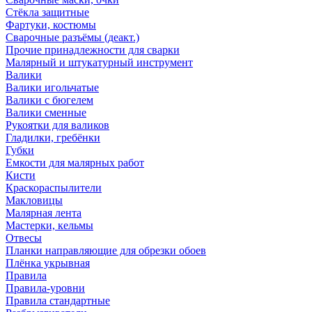
Стёкла защитные
Фартуки, костюмы
Сварочные разъёмы (деакт.)
Прочие принадлежности для сварки
Малярный и штукатурный инструмент
Валики
Валики игольчатые
Валики с бюгелем
Валики сменные
Рукоятки для валиков
Гладилки, гребёнки
Губки
Емкости для малярных работ
Кисти
Краскораспылители
Макловицы
Малярная лента
Мастерки, кельмы
Отвесы
Планки направляющие для обрезки обоев
Плёнка укрывная
Правила
Правила-уровни
Правила стандартные