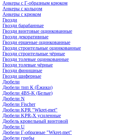
Анкеры с Г-образным крюком
Анкеры с кольцом
Анкеры с крюком
Гвозди
Гвозди барабанные
Гвозди винтовые оцинкованные
Гвозди декоративные
Гвозди ершеные оцинкованные
Гвозди строительные оцинкованные
Гвозди строительные чёрные
Гвозди толевые оцинкованные
Гвозди толевые чёрные
Гвозди финишные
Гвозди шиферные
Дюбели
Дюбели тип К (Ёжики)
Дюбели 4BS-K (Белые)
Дюбели N
Дюбели Fischer
Дюбели KPR "Wkret-met"
Дюбели KPR-Х усиленные
Дюбель кровельный винтовой
Дюбели U
Дюбели Г-образные "Wkret-met"
Дюбели грибы