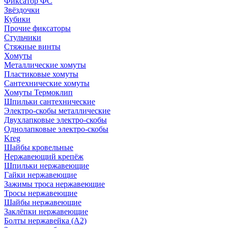
Фиксатор ФС
Звёздочки
Кубики
Прочие фиксаторы
Стульчики
Стяжные винты
Хомуты
Металлические хомуты
Пластиковые хомуты
Сантехнические хомуты
Хомуты Термоклип
Шпильки сантехнические
Электро-скобы металлические
Двухлапковые электро-скобы
Однолапковые электро-скобы
Kreg
Шайбы кровельные
Нержавеющий крепёж
Шпильки нержавеющие
Гайки нержавеющие
Зажимы троса нержавеющие
Тросы нержавеющие
Шайбы нержавеющие
Заклёпки нержавеющие
Болты нержавейка (А2)