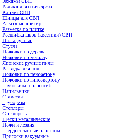
Зажимы СВП
Ролики для плиткореза
Клинья СВП
Щипцы для СВП
Алмазные притиры
Разметка по плитке
Расшифка швов (крестики) СВП
Пилы ручные
Стусла
Ножовки по дереву
Ножовки по металлу
Японские ручные пилы
Разводка для пил
Ножовки по пенобетону
Ножовки по гипсокартону
Трубогибы, полосогибы
Напильники
Стамески
Труборезы
Степлеры
Стеклорезы
Щётки металлические
Ножи и лезвия
Твердосплавные пластины
Присоски вакуумные