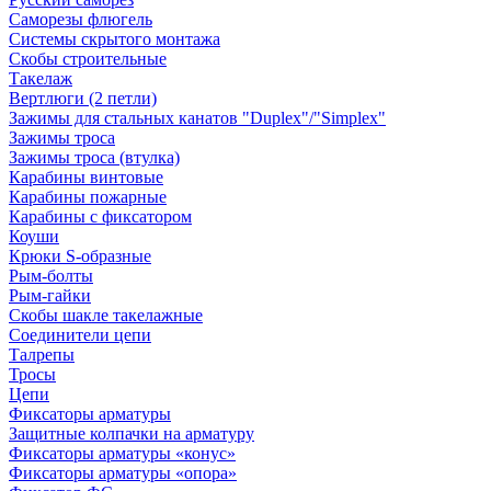
Саморезы флюгель
Системы скрытого монтажа
Скобы строительные
Такелаж
Вертлюги (2 петли)
Зажимы для стальных канатов "Duplex"/"Simplex"
Зажимы троса
Зажимы троса (втулка)
Карабины винтовые
Карабины пожарные
Карабины с фиксатором
Коуши
Крюки S-образные
Рым-болты
Рым-гайки
Скобы шакле такелажные
Соединители цепи
Талрепы
Тросы
Цепи
Фиксаторы арматуры
Защитные колпачки на арматуру
Фиксаторы арматуры «конус»
Фиксаторы арматуры «опора»