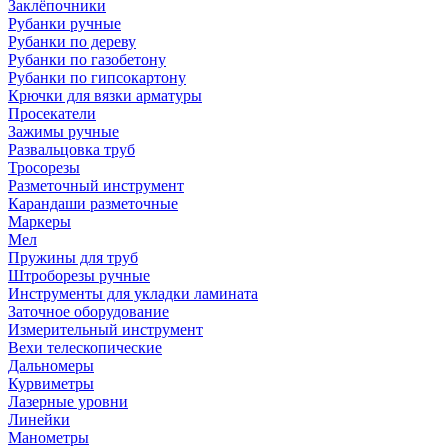
Заклёпочники
Рубанки ручные
Рубанки по дереву
Рубанки по газобетону
Рубанки по гипсокартону
Крючки для вязки арматуры
Просекатели
Зажимы ручные
Развальцовка труб
Тросорезы
Разметочный инструмент
Карандаши разметочные
Маркеры
Мел
Пружины для труб
Штроборезы ручные
Инструменты для укладки ламината
Заточное оборудование
Измерительный инструмент
Вехи телескопические
Дальномеры
Курвиметры
Лазерные уровни
Линейки
Манометры