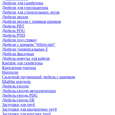
Дюбели для газобетона
Дюбели для гипсокартона
Дюбели для строительных лесов
Дюбели молли
Дюбели молли с прямым крюком
Дюбель PBT
Дюбель PDU
Дюбель PND
Дюбели под стяжку
Дюбели с крюком "Wkret-met"
Дюбели универсальные-Т
Дюбели фасадные
Дюбель-хомуты для кабеля
Крепёж для газобетона
Крепления унитаза
Ниппели
Складной пружинный дюбель с крючком
Шайбы рондоль
Дюбель-гвозди
Дюбель-гвозди металлические
Дюбель-гвоздь PDG
Дюбель-гвоздь SB
Заглушки для труб
Заглушки для квадратных труб
Заглушки для круглых труб