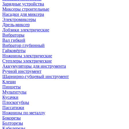
Зарядные устройства
Миксеры строительные
Насадки для миксера
Электромиксеры
Дрель-миксер
Лобзики электрические
Вибраторы
Вал гибкий
Вибратор глубинный
Гайковёрты
Ножницы электрические
Степлеры электрические
Аккумуляторы для инструмента
Ручной инструмент
Шарнирно-губцевый инструмент
Клещи
Пинцеты
Мультитулы
Кусачки
Плоскогубцы
Пассатижи
Ножницы по металлу
Бокорезы
Болторезы
Кабелерезы