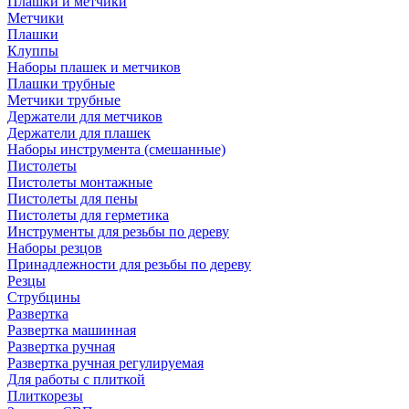
Плашки и метчики
Метчики
Плашки
Клуппы
Наборы плашек и метчиков
Плашки трубные
Метчики трубные
Держатели для метчиков
Держатели для плашек
Наборы инструмента (смешанные)
Пистолеты
Пистолеты монтажные
Пистолеты для пены
Пистолеты для герметика
Инструменты для резьбы по дереву
Наборы резцов
Принадлежности для резьбы по дереву
Резцы
Струбцины
Развертка
Развертка машинная
Развертка ручная
Развертка ручная регулируемая
Для работы с плиткой
Плиткорезы