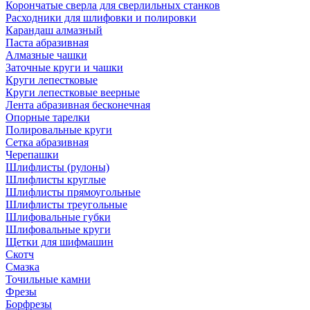
Корончатые сверла для сверлильных станков
Расходники для шлифовки и полировки
Карандаш алмазный
Паста абразивная
Алмазные чашки
Заточные круги и чашки
Круги лепестковые
Круги лепестковые веерные
Лента абразивная бесконечная
Опорные тарелки
Полировальные круги
Сетка абразивная
Черепашки
Шлифлисты (рулоны)
Шлифлисты круглые
Шлифлисты прямоугольные
Шлифлисты треугольные
Шлифовальные губки
Шлифовальные круги
Щетки для шифмашин
Скотч
Смазка
Точильные камни
Фрезы
Борфрезы