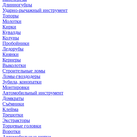
Длинногубцы
Ударно-рычажный инструмент
Топоры
Молотки
Кирки
Кувалды
Колуны
Пробойники
Ледорубы
Киянки
Кернеры
Выколотки
Строительные ломы
Ломы-гвоздодеры
Зубила, конопатки
Монтировки
Автомобильный инструмент
Домкраты
Съёмники
Клейма
Трещотки
Экстракторы
Торцевые головки
Воротки
Автомобильные щетки