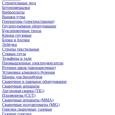
Строительные леса
Бетономешалки
Виброплиты
Вышки-туры
Генераторы (электростанции)
Грузоподъёмное оборудование
Буксировочные тросы
Крюки грузовые
Блоки и блочки
Лебёдки
Стропы текстильные
Стяжки груза
Тельферы и тали
Промышленные электродвигатели
Резчики швов (швонарезчики)
Установки алмазного бурения
Шнеки для бензобуров
Сварочное и паяльное оборудование
Сварочные аппараты
Аргоновая сварка (TIG)
Плазморезы (CUT)
Сварочные аппараты (MMA)
Сварочные полуавтоматы (MIG)
Горелки сварочные, газовые
Газовые горелки