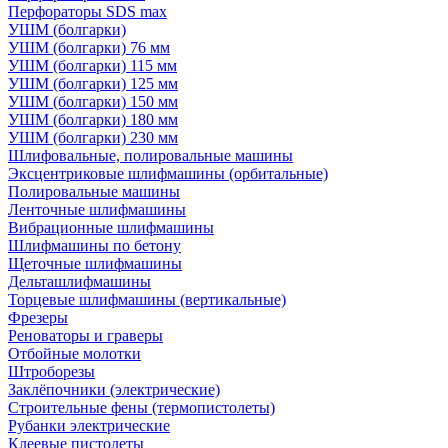
Перфораторы SDS max
УШМ (болгарки)
УШМ (болгарки) 76 мм
УШМ (болгарки) 115 мм
УШМ (болгарки) 125 мм
УШМ (болгарки) 150 мм
УШМ (болгарки) 180 мм
УШМ (болгарки) 230 мм
Шлифовальные, полировальные машины
Эксцентриковые шлифмашины (орбитальные)
Полировальные машины
Ленточные шлифмашины
Вибрационные шлифмашины
Шлифмашины по бетону
Щеточные шлифмашины
Дельташлифмашины
Торцевые шлифмашины (вертикальные)
Фрезеры
Реноваторы и граверы
Отбойные молотки
Штроборезы
Заклёпочники (электрические)
Строительные фены (термопистолеты)
Рубанки электрические
Клеевые пистолеты