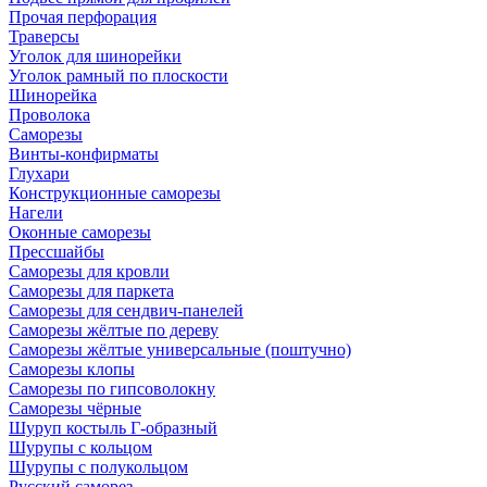
Прочая перфорация
Траверсы
Уголок для шинорейки
Уголок рамный по плоскости
Шинорейка
Проволока
Саморезы
Винты-конфирматы
Глухари
Конструкционные саморезы
Нагели
Оконные саморезы
Прессшайбы
Саморезы для кровли
Саморезы для паркета
Саморезы для сендвич-панелей
Саморезы жёлтые по дереву
Саморезы жёлтые универсальные (поштучно)
Саморезы клопы
Саморезы по гипсоволокну
Саморезы чёрные
Шуруп костыль Г-образный
Шурупы с кольцом
Шурупы с полукольцом
Русский саморез