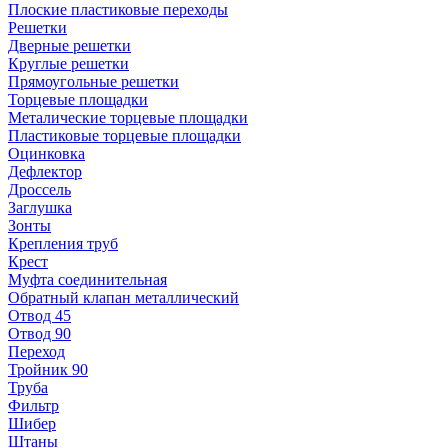
Плоские пластиковые переходы
Решетки
Дверные решетки
Круглые решетки
Прямоугольные решетки
Торцевые площадки
Металические торцевые площадки
Пластиковые торцевые площадки
Оцинковка
Дефлектор
Дроссель
Заглушка
Зонты
Крепления труб
Крест
Муфта соединительная
Обратный клапан металлический
Отвод 45
Отвод 90
Переход
Тройник 90
Труба
Фильтр
Шибер
Штаны