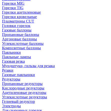
Горелки MIG
Горелки TIG
Горелки ацетиленовые
Горелки кровельные
Плазматроны CUT
Головки горелок
Газовые баллоны
Пропановые баллоны
Аргоновые баллоны
Углекислотные баллоны
Композитные баллоны
Паяльники
Паяльные лампы
Газовая резка
Мундштуки, гильзы для резака
Резаки
Газовые паяльники
Редукторы
Пропановые редукторы
Кислородные редукторы
Ацетиленовые редукторы
Углекислотные редукторы
Гелиевый редуктор
Электроды
Для сварочных горелок