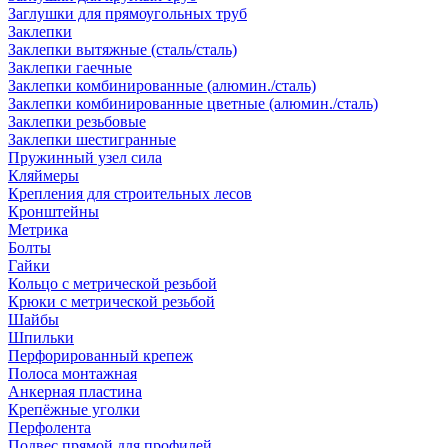
Заглушки для прямоугольных труб
Заклепки
Заклепки вытяжные (сталь/сталь)
Заклепки гаечные
Заклепки комбинированные (алюмин./сталь)
Заклепки комбинированные цветные (алюмин./сталь)
Заклепки резьбовые
Заклепки шестигранные
Пружинный узел сила
Кляймеры
Крепления для строительных лесов
Кронштейны
Метрика
Болты
Гайки
Кольцо с метрической резьбой
Крюки с метрической резьбой
Шайбы
Шпильки
Перфорированный крепеж
Полоса монтажная
Анкерная пластина
Крепёжные уголки
Перфолента
Подвес прямой для профилей