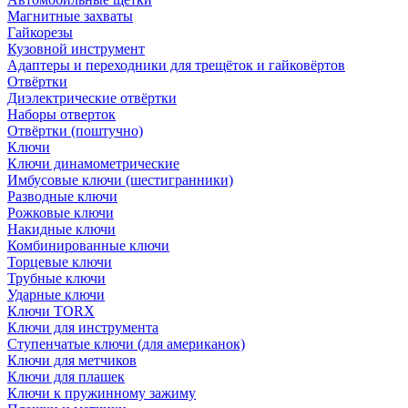
Магнитные захваты
Гайкорезы
Кузовной инструмент
Адаптеры и переходники для трещёток и гайковёртов
Отвёртки
Диэлектрические отвёртки
Наборы отверток
Отвёртки (поштучно)
Ключи
Ключи динамометрические
Имбусовые ключи (шестигранники)
Разводные ключи
Рожковые ключи
Накидные ключи
Комбинированные ключи
Торцевые ключи
Трубные ключи
Ударные ключи
Ключи TORX
Ключи для инструмента
Ступенчатые ключи (для американок)
Ключи для метчиков
Ключи для плашек
Ключи к пружинному зажиму