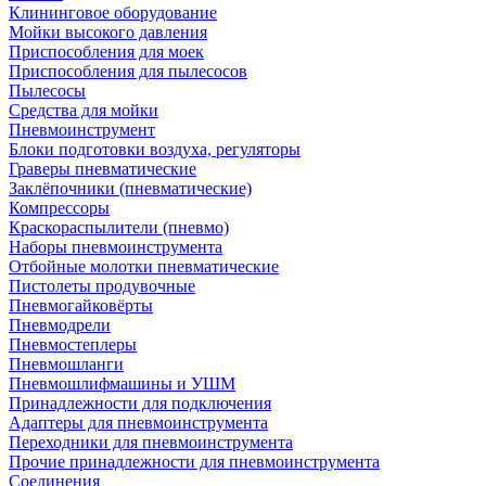
Клининговое оборудование
Мойки высокого давления
Приспособления для моек
Приспособления для пылесосов
Пылесосы
Средства для мойки
Пневмоинструмент
Блоки подготовки воздуха, регуляторы
Граверы пневматические
Заклёпочники (пневматические)
Компрессоры
Краскораспылители (пневмо)
Наборы пневмоинструмента
Отбойные молотки пневматические
Пистолеты продувочные
Пневмогайковёрты
Пневмодрели
Пневмостеплеры
Пневмошланги
Пневмошлифмашины и УШМ
Принадлежности для подключения
Адаптеры для пневмоинструмента
Переходники для пневмоинструмента
Прочие принадлежности для пневмоинструмента
Соединения