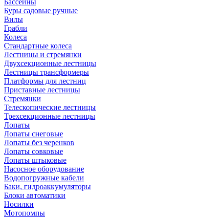
Бассейны
Буры садовые ручные
Вилы
Грабли
Колеса
Стандартные колеса
Лестницы и стремянки
Двухсекционные лестницы
Лестницы трансформеры
Платформы для лестниц
Приставные лестницы
Стремянки
Телескопические лестницы
Трехсекционные лестницы
Лопаты
Лопаты снеговые
Лопаты без черенков
Лопаты совковые
Лопаты штыковые
Насосное оборудование
Водопогружные кабели
Баки, гидроаккумуляторы
Блоки автоматики
Носилки
Мотопомпы