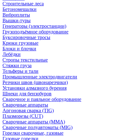
Строительные леса
Бетономешалки
Виброплиты
Вышки-туры
Генераторы (электростанции)
Грузоподъёмное оборудование
Буксировочные тросы
Крюки грузовые
Блоки и блочки
Лебёдки
Стропы текстильные
Стяжки груза
Тельферы и тали
Промышленные электродвигатели
Резчики швов (швонарезчики)
Установки алмазного бурения
Шнеки для бензобуров
Сварочное и паяльное оборудование
Сварочные аппараты
Аргоновая сварка (TIG)
Плазморезы (CUT)
Сварочные аппараты (MMA)
Сварочные полуавтоматы (MIG)
Горелки сварочные, газовые
Газовые горелки