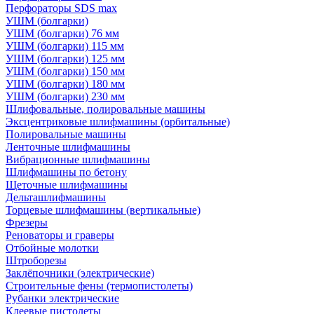
Перфораторы SDS max
УШМ (болгарки)
УШМ (болгарки) 76 мм
УШМ (болгарки) 115 мм
УШМ (болгарки) 125 мм
УШМ (болгарки) 150 мм
УШМ (болгарки) 180 мм
УШМ (болгарки) 230 мм
Шлифовальные, полировальные машины
Эксцентриковые шлифмашины (орбитальные)
Полировальные машины
Ленточные шлифмашины
Вибрационные шлифмашины
Шлифмашины по бетону
Щеточные шлифмашины
Дельташлифмашины
Торцевые шлифмашины (вертикальные)
Фрезеры
Реноваторы и граверы
Отбойные молотки
Штроборезы
Заклёпочники (электрические)
Строительные фены (термопистолеты)
Рубанки электрические
Клеевые пистолеты