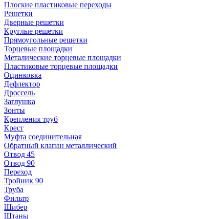
Плоские пластиковые переходы
Решетки
Дверные решетки
Круглые решетки
Прямоугольные решетки
Торцевые площадки
Металические торцевые площадки
Пластиковые торцевые площадки
Оцинковка
Дефлектор
Дроссель
Заглушка
Зонты
Крепления труб
Крест
Муфта соединительная
Обратный клапан металлический
Отвод 45
Отвод 90
Переход
Тройник 90
Труба
Фильтр
Шибер
Штаны