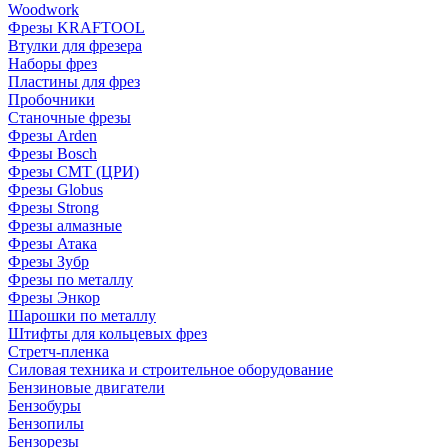
Woodwork
Фрезы KRAFTOOL
Втулки для фрезера
Наборы фрез
Пластины для фрез
Пробочники
Станочные фрезы
Фрезы Arden
Фрезы Bosch
Фрезы CMT (ЦРИ)
Фрезы Globus
Фрезы Strong
Фрезы алмазные
Фрезы Атака
Фрезы Зубр
Фрезы по металлу
Фрезы Энкор
Шарошки по металлу
Штифты для кольцевых фрез
Стретч-пленка
Силовая техника и строительное оборудование
Бензиновые двигатели
Бензобуры
Бензопилы
Бензорезы