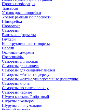
Прочая перфорация
Траверсы
Уголок для шинорейки
Уголок рамный по плоскости
Шинорейка
Проволока
Саморезы
Винты-конфирматы
Глухари
Конструкционные саморезы
Нагели
Оконные саморезы
Прессшайбы
Саморезы для кровли
Саморезы для паркета
Саморезы для сендвич-панелей
Саморезы жёлтые по дереву
Саморезы жёлтые универсальные (поштучно)
Саморезы клопы
Саморезы по гипсоволокну
Саморезы чёрные
Шуруп костыль Г-образный
Шурупы с кольцом
Шурупы с полукольцом
Русский саморез