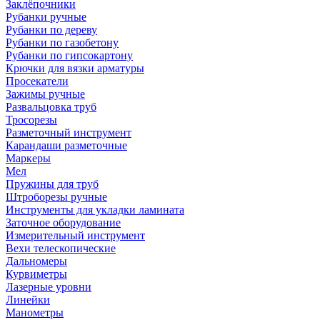
Заклёпочники
Рубанки ручные
Рубанки по дереву
Рубанки по газобетону
Рубанки по гипсокартону
Крючки для вязки арматуры
Просекатели
Зажимы ручные
Развальцовка труб
Тросорезы
Разметочный инструмент
Карандаши разметочные
Маркеры
Мел
Пружины для труб
Штроборезы ручные
Инструменты для укладки ламината
Заточное оборудование
Измерительный инструмент
Вехи телескопические
Дальномеры
Курвиметры
Лазерные уровни
Линейки
Манометры