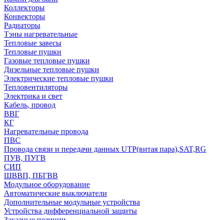
Коллекторы
Конвекторы
Радиаторы
Тэны нагревательные
Тепловые завесы
Тепловые пушки
Газовые тепловые пушки
Дизельные тепловые пушки
Электрические тепловые пушки
Тепловентиляторы
Электрика и свет
Кабель, провод
ВВГ
КГ
Нагревательные провода
ПВС
Провода связи и передачи данных UTP(витая пара),SAT,RG
ПУВ, ПУГВ
СИП
ШВВП, ПБГВВ
Модульное оборудование
Автоматические выключатели
Дополнительные модульные устройства
Устройства дифференциальной защиты
Заказные позиции