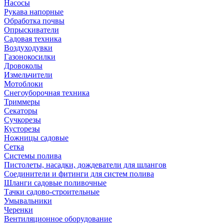
Насосы
Рукава напорные
Обработка почвы
Опрыскиватели
Садовая техника
Воздуходувки
Газонокосилки
Дровоколы
Измельчители
Мотоблоки
Снегоуборочная техника
Триммеры
Секаторы
Сучкорезы
Кусторезы
Ножницы садовые
Сетка
Системы полива
Пистолеты, насадки, дождеватели для шлангов
Соединители и фитинги для систем полива
Шланги садовые поливочные
Тачки садово-строительные
Умывальники
Черенки
Вентиляционное оборудование