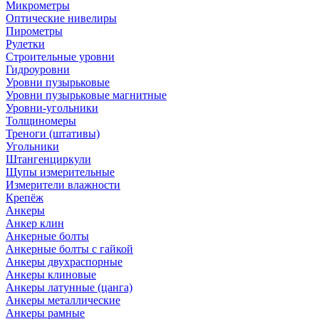
Микрометры
Оптические нивелиры
Пирометры
Рулетки
Строительные уровни
Гидроуровни
Уровни пузырьковые
Уровни пузырьковые магнитные
Уровни-угольники
Толщиномеры
Треноги (штативы)
Угольники
Штангенциркули
Щупы измерительные
Измерители влажности
Крепёж
Анкеры
Анкер клин
Анкерные болты
Анкерные болты с гайкой
Анкеры двухраспорные
Анкеры клиновые
Анкеры латунные (цанга)
Анкеры металлические
Анкеры рамные