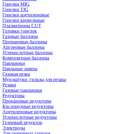
Горелки MIG
Горелки TIG
Горелки ацетиленовые
Горелки кровельные
Плазматроны CUT
Головки горелок
Газовые баллоны
Пропановые баллоны
Аргоновые баллоны
Углекислотные баллоны
Композитные баллоны
Паяльники
Паяльные лампы
Газовая резка
Мундштуки, гильзы для резака
Резаки
Газовые паяльники
Редукторы
Пропановые редукторы
Кислородные редукторы
Ацетиленовые редукторы
Углекислотные редукторы
Гелиевый редуктор
Электроды
Для сварочных горелок