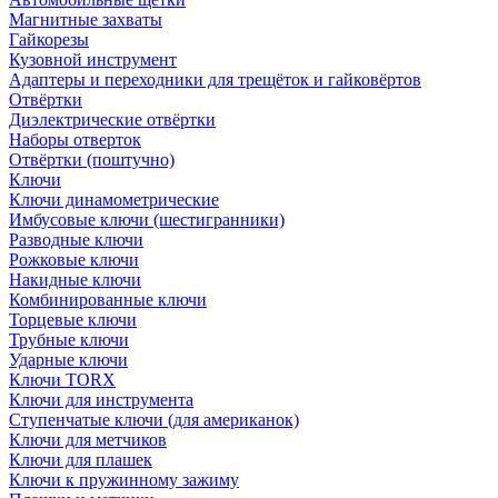
Магнитные захваты
Гайкорезы
Кузовной инструмент
Адаптеры и переходники для трещёток и гайковёртов
Отвёртки
Диэлектрические отвёртки
Наборы отверток
Отвёртки (поштучно)
Ключи
Ключи динамометрические
Имбусовые ключи (шестигранники)
Разводные ключи
Рожковые ключи
Накидные ключи
Комбинированные ключи
Торцевые ключи
Трубные ключи
Ударные ключи
Ключи TORX
Ключи для инструмента
Ступенчатые ключи (для американок)
Ключи для метчиков
Ключи для плашек
Ключи к пружинному зажиму