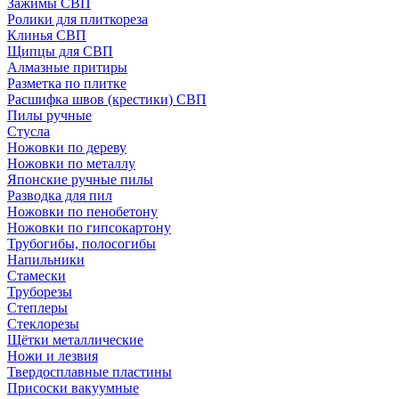
Зажимы СВП
Ролики для плиткореза
Клинья СВП
Щипцы для СВП
Алмазные притиры
Разметка по плитке
Расшифка швов (крестики) СВП
Пилы ручные
Стусла
Ножовки по дереву
Ножовки по металлу
Японские ручные пилы
Разводка для пил
Ножовки по пенобетону
Ножовки по гипсокартону
Трубогибы, полосогибы
Напильники
Стамески
Труборезы
Степлеры
Стеклорезы
Щётки металлические
Ножи и лезвия
Твердосплавные пластины
Присоски вакуумные