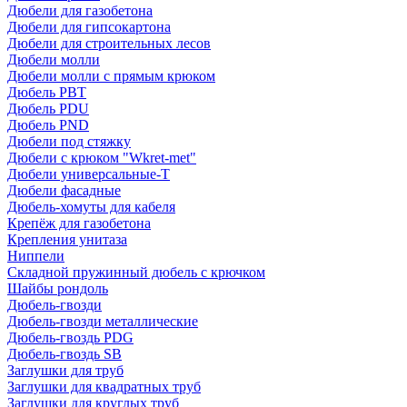
Дюбели для газобетона
Дюбели для гипсокартона
Дюбели для строительных лесов
Дюбели молли
Дюбели молли с прямым крюком
Дюбель PBT
Дюбель PDU
Дюбель PND
Дюбели под стяжку
Дюбели с крюком "Wkret-met"
Дюбели универсальные-Т
Дюбели фасадные
Дюбель-хомуты для кабеля
Крепёж для газобетона
Крепления унитаза
Ниппели
Складной пружинный дюбель с крючком
Шайбы рондоль
Дюбель-гвозди
Дюбель-гвозди металлические
Дюбель-гвоздь PDG
Дюбель-гвоздь SB
Заглушки для труб
Заглушки для квадратных труб
Заглушки для круглых труб