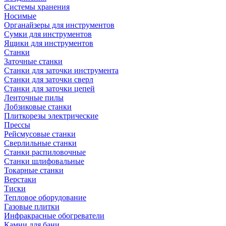
Системы хранения
Носимые
Органайзеры для инструментов
Сумки для инструментов
Ящики для инструментов
Станки
Заточные станки
Станки для заточки инструмента
Станки для заточки сверл
Станки для заточки цепей
Ленточные пилы
Лобзиковые станки
Плиткорезы электрические
Прессы
Рейсмусовые станки
Сверлильные станки
Станки распиловочные
Станки шлифовальные
Токарные станки
Верстаки
Тиски
Тепловое оборудование
Газовые плитки
Инфракрасные обогреватели
Камни для бани