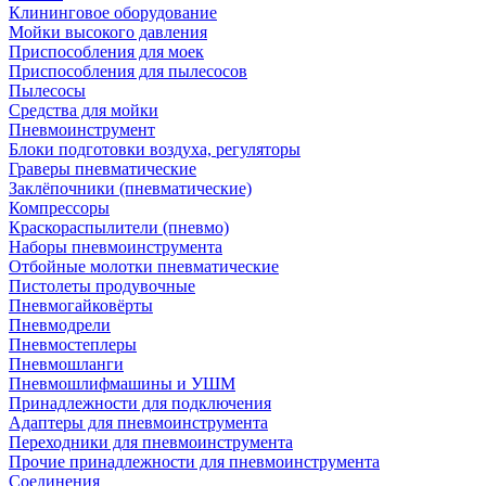
Клининговое оборудование
Мойки высокого давления
Приспособления для моек
Приспособления для пылесосов
Пылесосы
Средства для мойки
Пневмоинструмент
Блоки подготовки воздуха, регуляторы
Граверы пневматические
Заклёпочники (пневматические)
Компрессоры
Краскораспылители (пневмо)
Наборы пневмоинструмента
Отбойные молотки пневматические
Пистолеты продувочные
Пневмогайковёрты
Пневмодрели
Пневмостеплеры
Пневмошланги
Пневмошлифмашины и УШМ
Принадлежности для подключения
Адаптеры для пневмоинструмента
Переходники для пневмоинструмента
Прочие принадлежности для пневмоинструмента
Соединения