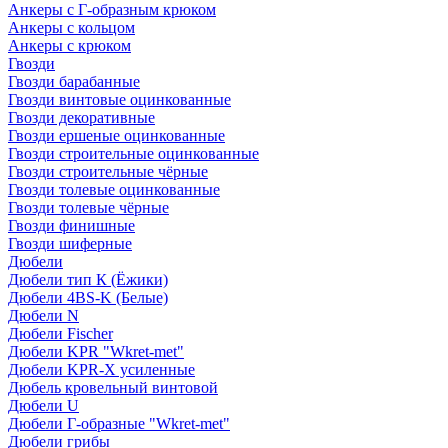
Анкеры с Г-образным крюком
Анкеры с кольцом
Анкеры с крюком
Гвозди
Гвозди барабанные
Гвозди винтовые оцинкованные
Гвозди декоративные
Гвозди ершеные оцинкованные
Гвозди строительные оцинкованные
Гвозди строительные чёрные
Гвозди толевые оцинкованные
Гвозди толевые чёрные
Гвозди финишные
Гвозди шиферные
Дюбели
Дюбели тип К (Ёжики)
Дюбели 4BS-K (Белые)
Дюбели N
Дюбели Fischer
Дюбели KPR "Wkret-met"
Дюбели KPR-Х усиленные
Дюбель кровельный винтовой
Дюбели U
Дюбели Г-образные "Wkret-met"
Дюбели грибы