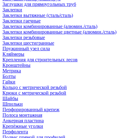
Заглушки для прямоугольных труб
Заклепки
Заклепки вытяжные (сталь/сталь)
Заклепки гаечные
Заклепки комбинированные (алюмин./сталь)
Заклепки комбинированные цветные (алюмин./сталь)
Заклепки резьбовые
Заклепки шестигранные
Пружинный узел сила
Кляймеры
Крепления для строительных лесов
Кронштейны
Метрика
Болты
Гайки
Кольцо с метрической резьбой
Крюки с метрической резьбой
Шайбы
Шпильки
Перфорированный крепеж
Полоса монтажная
Анкерная пластина
Крепёжные уголки
Перфолента
Подвес прямой для профилей