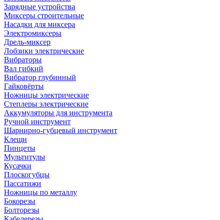
Зарядные устройства
Миксеры строительные
Насадки для миксера
Электромиксеры
Дрель-миксер
Лобзики электрические
Вибраторы
Вал гибкий
Вибратор глубинный
Гайковёрты
Ножницы электрические
Степлеры электрические
Аккумуляторы для инструмента
Ручной инструмент
Шарнирно-губцевый инструмент
Клещи
Пинцеты
Мультитулы
Кусачки
Плоскогубцы
Пассатижи
Ножницы по металлу
Бокорезы
Болторезы
Кабелерезы