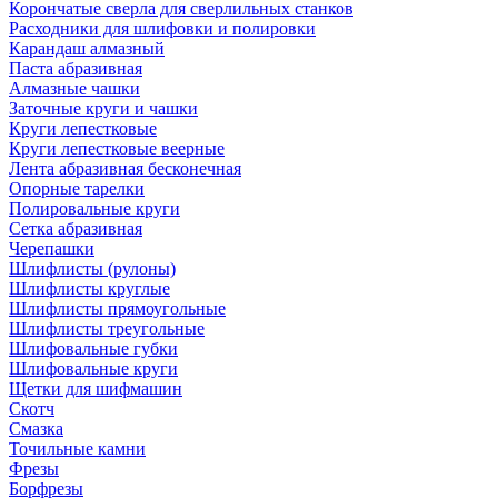
Корончатые сверла для сверлильных станков
Расходники для шлифовки и полировки
Карандаш алмазный
Паста абразивная
Алмазные чашки
Заточные круги и чашки
Круги лепестковые
Круги лепестковые веерные
Лента абразивная бесконечная
Опорные тарелки
Полировальные круги
Сетка абразивная
Черепашки
Шлифлисты (рулоны)
Шлифлисты круглые
Шлифлисты прямоугольные
Шлифлисты треугольные
Шлифовальные губки
Шлифовальные круги
Щетки для шифмашин
Скотч
Смазка
Точильные камни
Фрезы
Борфрезы