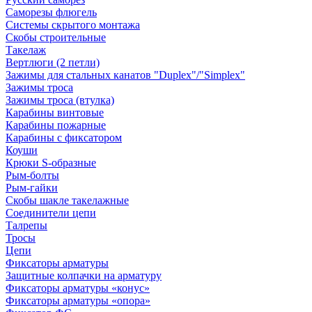
Саморезы флюгель
Системы скрытого монтажа
Скобы строительные
Такелаж
Вертлюги (2 петли)
Зажимы для стальных канатов "Duplex"/"Simplex"
Зажимы троса
Зажимы троса (втулка)
Карабины винтовые
Карабины пожарные
Карабины с фиксатором
Коуши
Крюки S-образные
Рым-болты
Рым-гайки
Скобы шакле такелажные
Соединители цепи
Талрепы
Тросы
Цепи
Фиксаторы арматуры
Защитные колпачки на арматуру
Фиксаторы арматуры «конус»
Фиксаторы арматуры «опора»