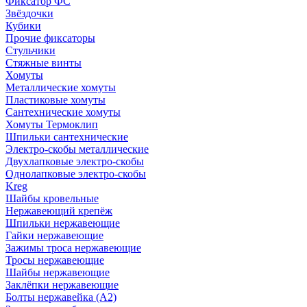
Фиксатор ФС
Звёздочки
Кубики
Прочие фиксаторы
Стульчики
Стяжные винты
Хомуты
Металлические хомуты
Пластиковые хомуты
Сантехнические хомуты
Хомуты Термоклип
Шпильки сантехнические
Электро-скобы металлические
Двухлапковые электро-скобы
Однолапковые электро-скобы
Kreg
Шайбы кровельные
Нержавеющий крепёж
Шпильки нержавеющие
Гайки нержавеющие
Зажимы троса нержавеющие
Тросы нержавеющие
Шайбы нержавеющие
Заклёпки нержавеющие
Болты нержавейка (А2)