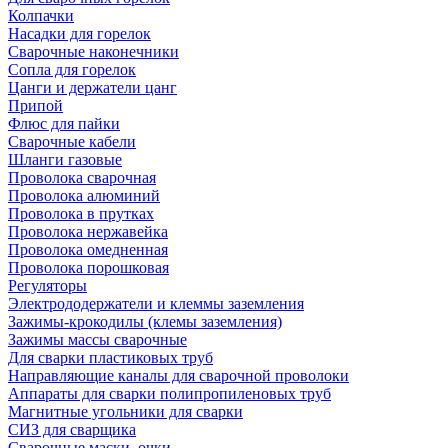
Колпачки
Насадки для горелок
Сварочные наконечники
Сопла для горелок
Цанги и держатели цанг
Припой
Флюс для пайки
Сварочные кабели
Шланги газовые
Проволока сварочная
Проволока алюминий
Проволока в прутках
Проволока нержавейка
Проволока омедненная
Проволока порошковая
Регуляторы
Электрододержатели и клеммы заземления
Зажимы-крокодилы (клемы заземления)
Зажимы массы сварочные
Для сварки пластиковых труб
Направляющие каналы для сварочной проволоки
Аппараты для сварки полипропиленовых труб
Магнитные угольники для сварки
СИЗ для сварщика
Сварочные маски, очки