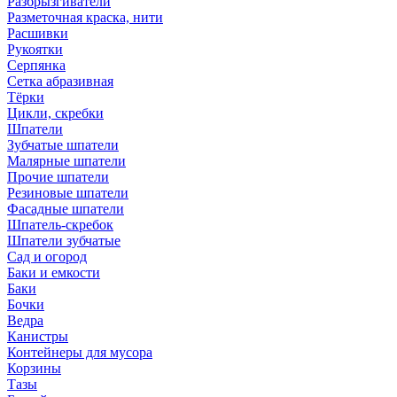
Разбрызгиватели
Разметочная краска, нити
Расшивки
Рукоятки
Серпянка
Сетка абразивная
Тёрки
Цикли, скребки
Шпатели
Зубчатые шпатели
Малярные шпатели
Прочие шпатели
Резиновые шпатели
Фасадные шпатели
Шпатель-скребок
Шпатели зубчатые
Сад и огород
Баки и емкости
Баки
Бочки
Ведра
Канистры
Контейнеры для мусора
Корзины
Тазы