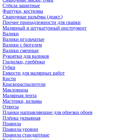
Стёкла защитные
Фартуки, костюмы
Сварочные разъёмы (деакт.)
Прочие принадлежности для сварки
Малярный и штукатурный инструмент
Валики
Валики игольчатые
Валики с бюгелем
Валики сменные
Рукоятки для валиков
Гладилки, гребёнки
Губки
Емкости для малярных работ
Кисти
Краскораспылители
Макловицы
Малярная лента
Мастерки, кельмы
Отвесы
Планки направляющие для обрезки обоев
Плёнка укрывная
Правила
Правила-уровни
Правила стандартные