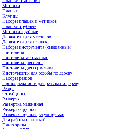
Плашки и метчики
Метчики
Плашки
Клуппы
Наборы плашек и метчиков
Плашки трубные
Метчики трубные
Держатели для метчиков
Держатели для плашек
Наборы инструмента (смешанные)
Пистолеты
Пистолеты монтажные
Пистолеты для пены
Пистолеты для герметика
Инструменты для резьбы по дереву
Наборы резцов
Принадлежности для резьбы по дереву
Резцы
Струбцины
Развертка
Развертка машинная
Развертка ручная
Развертка ручная регулируемая
Для работы с плиткой
Плиткорезы