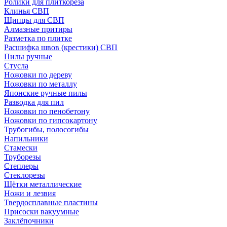
Ролики для плиткореза
Клинья СВП
Щипцы для СВП
Алмазные притиры
Разметка по плитке
Расшифка швов (крестики) СВП
Пилы ручные
Стусла
Ножовки по дереву
Ножовки по металлу
Японские ручные пилы
Разводка для пил
Ножовки по пенобетону
Ножовки по гипсокартону
Трубогибы, полосогибы
Напильники
Стамески
Труборезы
Степлеры
Стеклорезы
Щётки металлические
Ножи и лезвия
Твердосплавные пластины
Присоски вакуумные
Заклёпочники