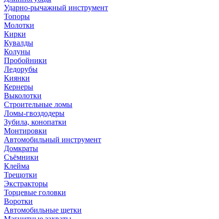
Ударно-рычажный инструмент
Топоры
Молотки
Кирки
Кувалды
Колуны
Пробойники
Ледорубы
Киянки
Кернеры
Выколотки
Строительные ломы
Ломы-гвоздодеры
Зубила, конопатки
Монтировки
Автомобильный инструмент
Домкраты
Съёмники
Клейма
Трещотки
Экстракторы
Торцевые головки
Воротки
Автомобильные щетки
Магнитные захваты