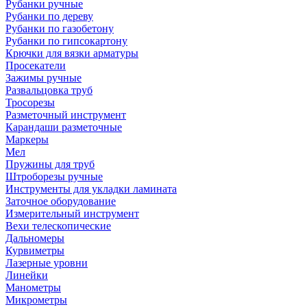
Рубанки ручные
Рубанки по дереву
Рубанки по газобетону
Рубанки по гипсокартону
Крючки для вязки арматуры
Просекатели
Зажимы ручные
Развальцовка труб
Тросорезы
Разметочный инструмент
Карандаши разметочные
Маркеры
Мел
Пружины для труб
Штроборезы ручные
Инструменты для укладки ламината
Заточное оборудование
Измерительный инструмент
Вехи телескопические
Дальномеры
Курвиметры
Лазерные уровни
Линейки
Манометры
Микрометры