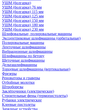
УШМ (болгарки)
УШМ (болгарки) 76 мм
УШМ (болгарки) 115 мм
УШМ (болгарки) 125 мм
УШМ (болгарки) 150 мм
УШМ (болгарки) 180 мм
УШМ (болгарки) 230 мм
Шлифовальные, полировальные машины
Эксцентриковые шлифмашины (орбитальные)
Полировальные машины
Ленточные шлифмашины
Вибрационные шлифмашины
Шлифмашины по бетону
Щеточные шлифмашины
Дельташлифмашины
Торцевые шлифмашины (вертикальные)
Фрезеры
Реноваторы и граверы
Отбойные молотки
Штроборезы
Заклёпочники (электрические)
Строительные фены (термопистолеты)
Рубанки электрические
Клеевые пистолеты
Зарядные устройства