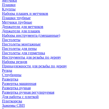
Метчики
Плашки
Клуппы
Наборы плашек и метчиков
Плашки трубные
Метчики трубные
Держатели для метчиков
Держатели для плашек
Наборы инструмента (смешанные)
Пистолеты
Пистолеты монтажные
Пистолеты для пены
Пистолеты для герметика
Инструменты для резьбы по дереву
Наборы резцов
Принадлежности для резьбы по дереву
Резцы
Струбцины
Развертка
Развертка машинная
Развертка ручная
Развертка ручная регулируемая
Для работы с плиткой
Плиткорезы
Зажимы СВП