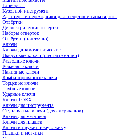
Гайкорезы
Кузовной инструмент
Адаптеры и переходники для трещёток и гайковёртов
Отвёртки
Диэлектрические отвёртки
Наборы отверток
Отвёртки (поштучно)
Ключи
Ключи динамометрические
Имбусовые ключи (шестигранники)
Разводные ключи
Рожковые ключи
Накидные ключи
Комбинированные ключи
Торцевые ключи
Трубные ключи
Ударные ключи
Ключи TORX
Ключи для инструмента
Ступенчатые ключи (для американок)
Ключи для метчиков
Ключи для плашек
Ключи к пружинному зажиму
Плашки и метчики