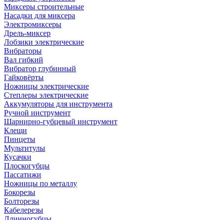
Миксеры строительные
Насадки для миксера
Электромиксеры
Дрель-миксер
Лобзики электрические
Вибраторы
Вал гибкий
Вибратор глубинный
Гайковёрты
Ножницы электрические
Степлеры электрические
Аккумуляторы для инструмента
Ручной инструмент
Шарнирно-губцевый инструмент
Клещи
Пинцеты
Мультитулы
Кусачки
Плоскогубцы
Пассатижи
Ножницы по металлу
Бокорезы
Болторезы
Кабелерезы
Длинногубцы