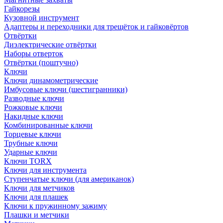
Гайкорезы
Кузовной инструмент
Адаптеры и переходники для трещёток и гайковёртов
Отвёртки
Диэлектрические отвёртки
Наборы отверток
Отвёртки (поштучно)
Ключи
Ключи динамометрические
Имбусовые ключи (шестигранники)
Разводные ключи
Рожковые ключи
Накидные ключи
Комбинированные ключи
Торцевые ключи
Трубные ключи
Ударные ключи
Ключи TORX
Ключи для инструмента
Ступенчатые ключи (для американок)
Ключи для метчиков
Ключи для плашек
Ключи к пружинному зажиму
Плашки и метчики