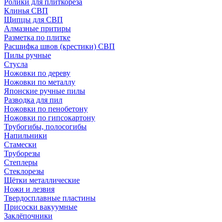
Ролики для плиткореза
Клинья СВП
Щипцы для СВП
Алмазные притиры
Разметка по плитке
Расшифка швов (крестики) СВП
Пилы ручные
Стусла
Ножовки по дереву
Ножовки по металлу
Японские ручные пилы
Разводка для пил
Ножовки по пенобетону
Ножовки по гипсокартону
Трубогибы, полосогибы
Напильники
Стамески
Труборезы
Степлеры
Стеклорезы
Щётки металлические
Ножи и лезвия
Твердосплавные пластины
Присоски вакуумные
Заклёпочники