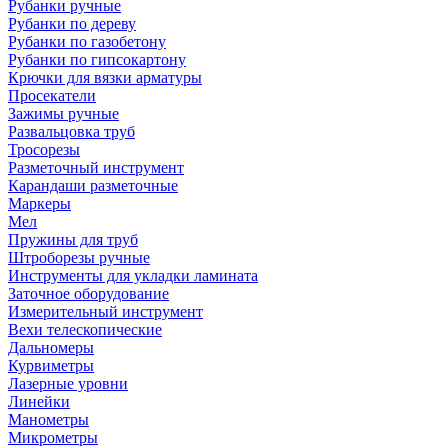
Рубанки ручные
Рубанки по дереву
Рубанки по газобетону
Рубанки по гипсокартону
Крючки для вязки арматуры
Просекатели
Зажимы ручные
Развальцовка труб
Тросорезы
Разметочный инструмент
Карандаши разметочные
Маркеры
Мел
Пружины для труб
Штроборезы ручные
Инструменты для укладки ламината
Заточное оборудование
Измерительный инструмент
Вехи телескопические
Дальномеры
Курвиметры
Лазерные уровни
Линейки
Манометры
Микрометры