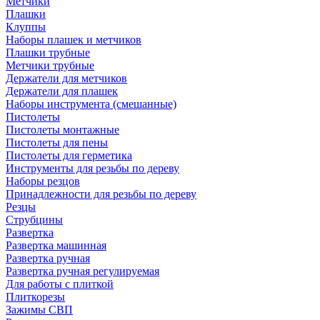
Метчики
Плашки
Клуппы
Наборы плашек и метчиков
Плашки трубные
Метчики трубные
Держатели для метчиков
Держатели для плашек
Наборы инструмента (смешанные)
Пистолеты
Пистолеты монтажные
Пистолеты для пены
Пистолеты для герметика
Инструменты для резьбы по дереву
Наборы резцов
Принадлежности для резьбы по дереву
Резцы
Струбцины
Развертка
Развертка машинная
Развертка ручная
Развертка ручная регулируемая
Для работы с плиткой
Плиткорезы
Зажимы СВП