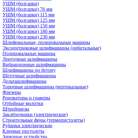
УШМ (болгарки)
УШМ (болгарки) 76 мм
УШМ (болгарки) 115 мм
УШМ (болгарки) 125 мм
УШМ (болгарки) 150 мм
УШМ (болгарки) 180 мм
УШМ (болгарки) 230 мм
Шлифовальные, полировальные машины
Эксцентриковые шлифмашины (орбитальные)
Полировальные машины
Ленточные шлифмашины
Вибрационные шлифмашины
Шлифмашины по бетону
Щеточные шлифмашины
Дельташлифмашины
Торцевые шлифмашины (вертикальные)
Фрезеры
Реноваторы и граверы
Отбойные молотки
Штроборезы
Заклёпочники (электрические)
Строительные фены (термопистолеты)
Рубанки электрические
Клеевые пистолеты
Зарядные устройства