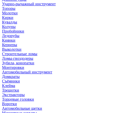
Ударно-рычажный инструмент
Топоры
Молотки
Кирки
Кувалды
Колуны
Пробойники
Ледорубы
Киянки
Кернеры
Выколотки
Строительные ломы
Ломы-гвоздодеры
Зубила, конопатки
Монтировки
Автомобильный инструмент
Домкраты
Съёмники
Клейма
Трещотки
Экстракторы
Торцевые головки
Воротки
Автомобильные щетки
Магнитные захваты