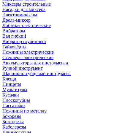
Миксеры строительные
Насадки для миксера
Электромиксеры
Дрель-миксер
Лобзики электрические
Вибраторы
Вал гибкий
Вибратор глубинный
Гайковёрты
Ножницы электрические
Степлеры электрические
Аккумуляторы для инструмента
Ручной инструмент
Шарнирно-губцевый инструмент
Клещи
Пинцеты
Мультитулы
Кусачки
Плоскогубцы
Пассатижи
Ножницы по металлу
Бокорезы
Болторезы
Кабелерезы
Длинногубцы