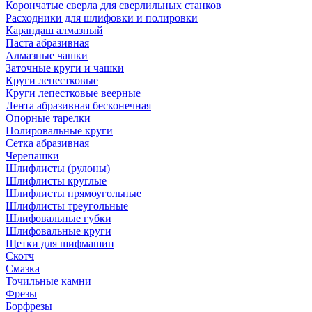
Корончатые сверла для сверлильных станков
Расходники для шлифовки и полировки
Карандаш алмазный
Паста абразивная
Алмазные чашки
Заточные круги и чашки
Круги лепестковые
Круги лепестковые веерные
Лента абразивная бесконечная
Опорные тарелки
Полировальные круги
Сетка абразивная
Черепашки
Шлифлисты (рулоны)
Шлифлисты круглые
Шлифлисты прямоугольные
Шлифлисты треугольные
Шлифовальные губки
Шлифовальные круги
Щетки для шифмашин
Скотч
Смазка
Точильные камни
Фрезы
Борфрезы