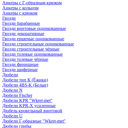
Анкеры с Г-образным крюком
Анкеры с кольцом
Анкеры с крюком
Гвозди
Гвозди барабанные
Гвозди винтовые оцинкованные
Гвозди декоративные
Гвозди ершеные оцинкованные
Гвозди строительные оцинкованные
Гвозди строительные чёрные
Гвозди толевые оцинкованные
Гвозди толевые чёрные
Гвозди финишные
Гвозди шиферные
Дюбели
Дюбели тип К (Ёжики)
Дюбели 4BS-K (Белые)
Дюбели N
Дюбели Fischer
Дюбели KPR "Wkret-met"
Дюбели KPR-Х усиленные
Дюбель кровельный винтовой
Дюбели U
Дюбели Г-образные "Wkret-met"
Дюбели грибы