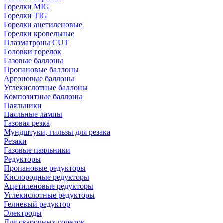
Горелки MIG
Горелки TIG
Горелки ацетиленовые
Горелки кровельные
Плазматроны CUT
Головки горелок
Газовые баллоны
Пропановые баллоны
Аргоновые баллоны
Углекислотные баллоны
Композитные баллоны
Паяльники
Паяльные лампы
Газовая резка
Мундштуки, гильзы для резака
Резаки
Газовые паяльники
Редукторы
Пропановые редукторы
Кислородные редукторы
Ацетиленовые редукторы
Углекислотные редукторы
Гелиевый редуктор
Электроды
Для сварочных горелок