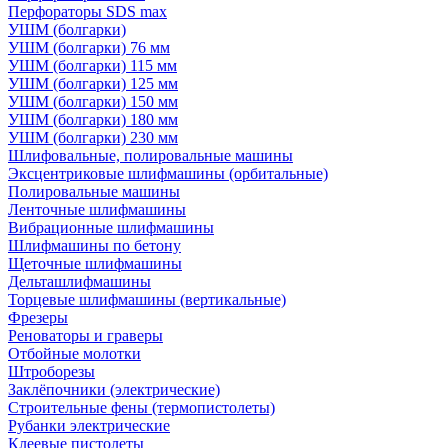
Перфораторы SDS max
УШМ (болгарки)
УШМ (болгарки) 76 мм
УШМ (болгарки) 115 мм
УШМ (болгарки) 125 мм
УШМ (болгарки) 150 мм
УШМ (болгарки) 180 мм
УШМ (болгарки) 230 мм
Шлифовальные, полировальные машины
Эксцентриковые шлифмашины (орбитальные)
Полировальные машины
Ленточные шлифмашины
Вибрационные шлифмашины
Шлифмашины по бетону
Щеточные шлифмашины
Дельташлифмашины
Торцевые шлифмашины (вертикальные)
Фрезеры
Реноваторы и граверы
Отбойные молотки
Штроборезы
Заклёпочники (электрические)
Строительные фены (термопистолеты)
Рубанки электрические
Клеевые пистолеты