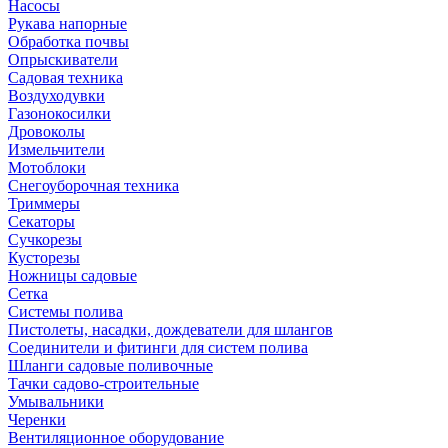
Насосы
Рукава напорные
Обработка почвы
Опрыскиватели
Садовая техника
Воздуходувки
Газонокосилки
Дровоколы
Измельчители
Мотоблоки
Снегоуборочная техника
Триммеры
Секаторы
Сучкорезы
Кусторезы
Ножницы садовые
Сетка
Системы полива
Пистолеты, насадки, дождеватели для шлангов
Соединители и фитинги для систем полива
Шланги садовые поливочные
Тачки садово-строительные
Умывальники
Черенки
Вентиляционное оборудование