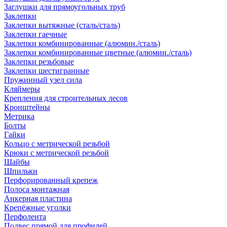
Заглушки для прямоугольных труб
Заклепки
Заклепки вытяжные (сталь/сталь)
Заклепки гаечные
Заклепки комбинированные (алюмин./сталь)
Заклепки комбинированные цветные (алюмин./сталь)
Заклепки резьбовые
Заклепки шестигранные
Пружинный узел сила
Кляймеры
Крепления для строительных лесов
Кронштейны
Метрика
Болты
Гайки
Кольцо с метрической резьбой
Крюки с метрической резьбой
Шайбы
Шпильки
Перфорированный крепеж
Полоса монтажная
Анкерная пластина
Крепёжные уголки
Перфолента
Подвес прямой для профилей