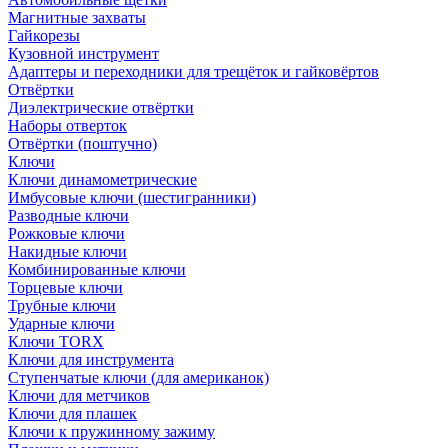
Магнитные захваты
Гайкорезы
Кузовной инструмент
Адаптеры и переходники для трещёток и гайковёртов
Отвёртки
Диэлектрические отвёртки
Наборы отверток
Отвёртки (поштучно)
Ключи
Ключи динамометрические
Имбусовые ключи (шестигранники)
Разводные ключи
Рожковые ключи
Накидные ключи
Комбинированные ключи
Торцевые ключи
Трубные ключи
Ударные ключи
Ключи TORX
Ключи для инструмента
Ступенчатые ключи (для американок)
Ключи для метчиков
Ключи для плашек
Ключи к пружинному зажиму