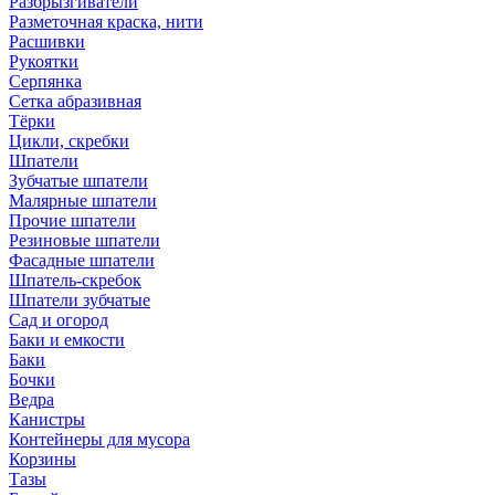
Разбрызгиватели
Разметочная краска, нити
Расшивки
Рукоятки
Серпянка
Сетка абразивная
Тёрки
Цикли, скребки
Шпатели
Зубчатые шпатели
Малярные шпатели
Прочие шпатели
Резиновые шпатели
Фасадные шпатели
Шпатель-скребок
Шпатели зубчатые
Сад и огород
Баки и емкости
Баки
Бочки
Ведра
Канистры
Контейнеры для мусора
Корзины
Тазы