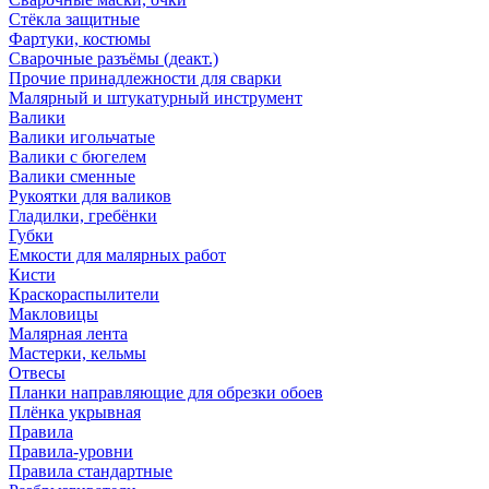
Стёкла защитные
Фартуки, костюмы
Сварочные разъёмы (деакт.)
Прочие принадлежности для сварки
Малярный и штукатурный инструмент
Валики
Валики игольчатые
Валики с бюгелем
Валики сменные
Рукоятки для валиков
Гладилки, гребёнки
Губки
Емкости для малярных работ
Кисти
Краскораспылители
Макловицы
Малярная лента
Мастерки, кельмы
Отвесы
Планки направляющие для обрезки обоев
Плёнка укрывная
Правила
Правила-уровни
Правила стандартные