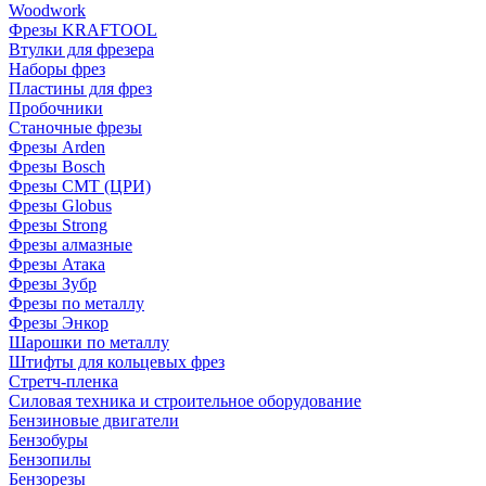
Woodwork
Фрезы KRAFTOOL
Втулки для фрезера
Наборы фрез
Пластины для фрез
Пробочники
Станочные фрезы
Фрезы Arden
Фрезы Bosch
Фрезы CMT (ЦРИ)
Фрезы Globus
Фрезы Strong
Фрезы алмазные
Фрезы Атака
Фрезы Зубр
Фрезы по металлу
Фрезы Энкор
Шарошки по металлу
Штифты для кольцевых фрез
Стретч-пленка
Силовая техника и строительное оборудование
Бензиновые двигатели
Бензобуры
Бензопилы
Бензорезы