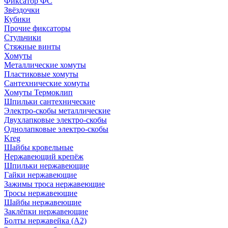
Фиксатор ФС
Звёздочки
Кубики
Прочие фиксаторы
Стульчики
Стяжные винты
Хомуты
Металлические хомуты
Пластиковые хомуты
Сантехнические хомуты
Хомуты Термоклип
Шпильки сантехнические
Электро-скобы металлические
Двухлапковые электро-скобы
Однолапковые электро-скобы
Kreg
Шайбы кровельные
Нержавеющий крепёж
Шпильки нержавеющие
Гайки нержавеющие
Зажимы троса нержавеющие
Тросы нержавеющие
Шайбы нержавеющие
Заклёпки нержавеющие
Болты нержавейка (А2)