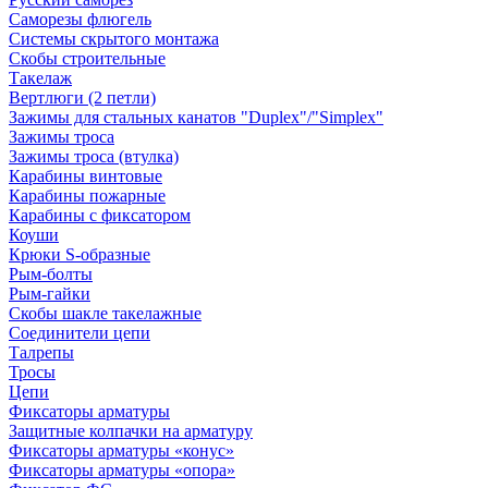
Саморезы флюгель
Системы скрытого монтажа
Скобы строительные
Такелаж
Вертлюги (2 петли)
Зажимы для стальных канатов "Duplex"/"Simplex"
Зажимы троса
Зажимы троса (втулка)
Карабины винтовые
Карабины пожарные
Карабины с фиксатором
Коуши
Крюки S-образные
Рым-болты
Рым-гайки
Скобы шакле такелажные
Соединители цепи
Талрепы
Тросы
Цепи
Фиксаторы арматуры
Защитные колпачки на арматуру
Фиксаторы арматуры «конус»
Фиксаторы арматуры «опора»