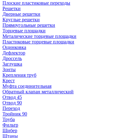
Плоские пластиковые переходы
Решетки
Дверные решетки
Круглые решетки
Прямоугольные решетки
Торцевые площадки
Металические торцевые площадки
Пластиковые торцевые площадки
Оцинковка
Дефлектор
Дроссель
Заглушка
Зонты
Крепления труб
Крест
Муфта соединительная
Обратный клапан металлический
Отвод 45
Отвод 90
Переход
Тройник 90
Труба
Фильтр
Шибер
Штаны