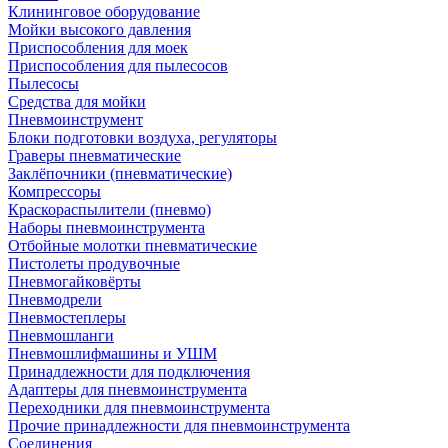
Клининговое оборудование
Мойки высокого давления
Приспособления для моек
Приспособления для пылесосов
Пылесосы
Средства для мойки
Пневмоинструмент
Блоки подготовки воздуха, регуляторы
Граверы пневматические
Заклёпочники (пневматические)
Компрессоры
Краскораспылители (пневмо)
Наборы пневмоинструмента
Отбойные молотки пневматические
Пистолеты продувочные
Пневмогайковёрты
Пневмодрели
Пневмостеплеры
Пневмошланги
Пневмошлифмашины и УШМ
Принадлежности для подключения
Адаптеры для пневмоинструмента
Переходники для пневмоинструмента
Прочие принадлежности для пневмоинструмента
Соединения