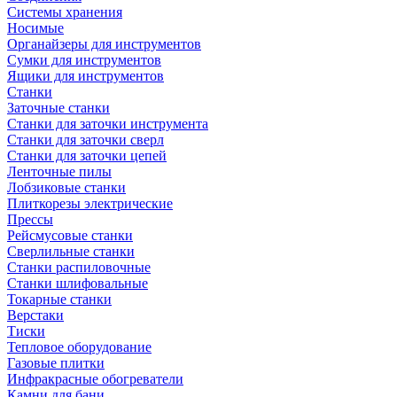
Системы хранения
Носимые
Органайзеры для инструментов
Сумки для инструментов
Ящики для инструментов
Станки
Заточные станки
Станки для заточки инструмента
Станки для заточки сверл
Станки для заточки цепей
Ленточные пилы
Лобзиковые станки
Плиткорезы электрические
Прессы
Рейсмусовые станки
Сверлильные станки
Станки распиловочные
Станки шлифовальные
Токарные станки
Верстаки
Тиски
Тепловое оборудование
Газовые плитки
Инфракрасные обогреватели
Камни для бани