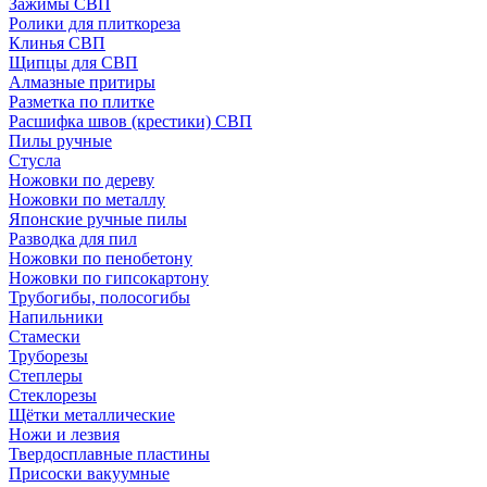
Зажимы СВП
Ролики для плиткореза
Клинья СВП
Щипцы для СВП
Алмазные притиры
Разметка по плитке
Расшифка швов (крестики) СВП
Пилы ручные
Стусла
Ножовки по дереву
Ножовки по металлу
Японские ручные пилы
Разводка для пил
Ножовки по пенобетону
Ножовки по гипсокартону
Трубогибы, полосогибы
Напильники
Стамески
Труборезы
Степлеры
Стеклорезы
Щётки металлические
Ножи и лезвия
Твердосплавные пластины
Присоски вакуумные