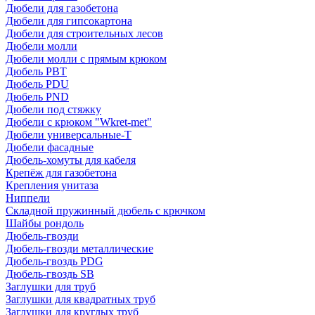
Дюбели для газобетона
Дюбели для гипсокартона
Дюбели для строительных лесов
Дюбели молли
Дюбели молли с прямым крюком
Дюбель PBT
Дюбель PDU
Дюбель PND
Дюбели под стяжку
Дюбели с крюком "Wkret-met"
Дюбели универсальные-Т
Дюбели фасадные
Дюбель-хомуты для кабеля
Крепёж для газобетона
Крепления унитаза
Ниппели
Складной пружинный дюбель с крючком
Шайбы рондоль
Дюбель-гвозди
Дюбель-гвозди металлические
Дюбель-гвоздь PDG
Дюбель-гвоздь SB
Заглушки для труб
Заглушки для квадратных труб
Заглушки для круглых труб