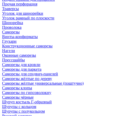
Прочая перфорация
Траверсы
Уголок для шинорейки
Уголок рамный по плоскости
Шинорейка
Проволока
Саморезы
Винты-конфирматы
Глухари
Конструкционные саморезы
Нагели
Оконные саморезы
Прессшайбы
Саморезы для кровли
Саморезы для паркета
Саморезы для сендвич-панелей
Саморезы жёлтые по дереву
Саморезы жёлтые универсальные (поштучно)
Саморезы клопы
Саморезы по гипсоволокну
Саморезы чёрные
Шуруп костыль Г-образный
Шурупы с кольцом
Шурупы с полукольцом
Русский саморез