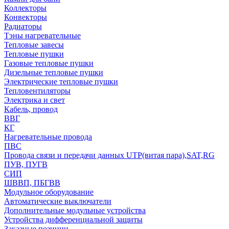
Коллекторы
Конвекторы
Радиаторы
Тэны нагревательные
Тепловые завесы
Тепловые пушки
Газовые тепловые пушки
Дизельные тепловые пушки
Электрические тепловые пушки
Тепловентиляторы
Электрика и свет
Кабель, провод
ВВГ
КГ
Нагревательные провода
ПВС
Провода связи и передачи данных UTP(витая пара),SAT,RG
ПУВ, ПУГВ
СИП
ШВВП, ПБГВВ
Модульное оборудование
Автоматические выключатели
Дополнительные модульные устройства
Устройства дифференциальной защиты
Заказные позиции