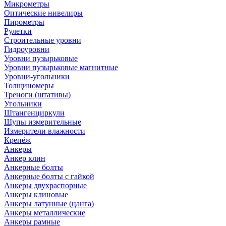
Микрометры
Оптические нивелиры
Пирометры
Рулетки
Строительные уровни
Гидроуровни
Уровни пузырьковые
Уровни пузырьковые магнитные
Уровни-угольники
Толщиномеры
Треноги (штативы)
Угольники
Штангенциркули
Щупы измерительные
Измерители влажности
Крепёж
Анкеры
Анкер клин
Анкерные болты
Анкерные болты с гайкой
Анкеры двухраспорные
Анкеры клиновые
Анкеры латунные (цанга)
Анкеры металлические
Анкеры рамные