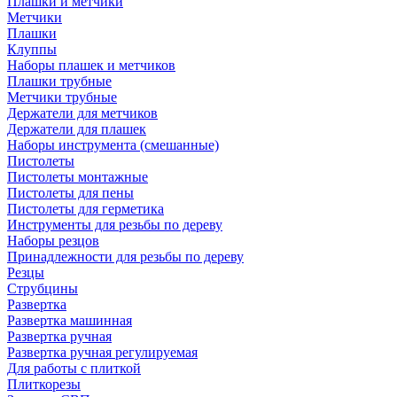
Плашки и метчики
Метчики
Плашки
Клуппы
Наборы плашек и метчиков
Плашки трубные
Метчики трубные
Держатели для метчиков
Держатели для плашек
Наборы инструмента (смешанные)
Пистолеты
Пистолеты монтажные
Пистолеты для пены
Пистолеты для герметика
Инструменты для резьбы по дереву
Наборы резцов
Принадлежности для резьбы по дереву
Резцы
Струбцины
Развертка
Развертка машинная
Развертка ручная
Развертка ручная регулируемая
Для работы с плиткой
Плиткорезы