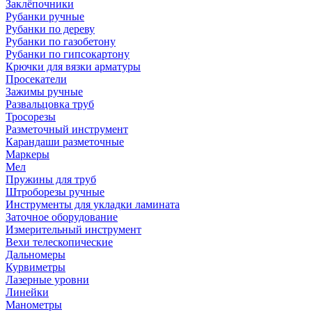
Заклёпочники
Рубанки ручные
Рубанки по дереву
Рубанки по газобетону
Рубанки по гипсокартону
Крючки для вязки арматуры
Просекатели
Зажимы ручные
Развальцовка труб
Тросорезы
Разметочный инструмент
Карандаши разметочные
Маркеры
Мел
Пружины для труб
Штроборезы ручные
Инструменты для укладки ламината
Заточное оборудование
Измерительный инструмент
Вехи телескопические
Дальномеры
Курвиметры
Лазерные уровни
Линейки
Манометры