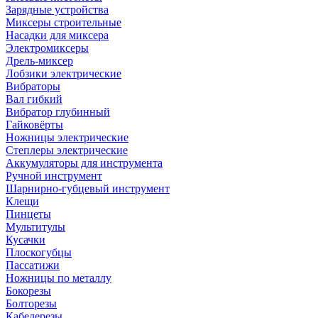
Зарядные устройства
Миксеры строительные
Насадки для миксера
Электромиксеры
Дрель-миксер
Лобзики электрические
Вибраторы
Вал гибкий
Вибратор глубинный
Гайковёрты
Ножницы электрические
Степлеры электрические
Аккумуляторы для инструмента
Ручной инструмент
Шарнирно-губцевый инструмент
Клещи
Пинцеты
Мультитулы
Кусачки
Плоскогубцы
Пассатижи
Ножницы по металлу
Бокорезы
Болторезы
Кабелерезы