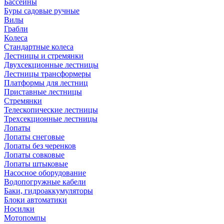
Бассейны
Буры садовые ручные
Вилы
Грабли
Колеса
Стандартные колеса
Лестницы и стремянки
Двухсекционные лестницы
Лестницы трансформеры
Платформы для лестниц
Приставные лестницы
Стремянки
Телескопические лестницы
Трехсекционные лестницы
Лопаты
Лопаты снеговые
Лопаты без черенков
Лопаты совковые
Лопаты штыковые
Насосное оборудование
Водопогружные кабели
Баки, гидроаккумуляторы
Блоки автоматики
Носилки
Мотопомпы