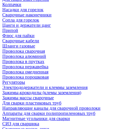
Колпачки
Насадки для горелок
Сварочные наконечники
Сопла для горелок
Цанги и держатели цанг
Припой
Флюс для пайки
Сварочные кабели
Шланги газовые
Проволока сварочная
Проволока алюминий
Проволока в прутках
Проволока нержавейка
Проволока омедненная
Проволока порошковая
Регуляторы
Электрододержатели и клеммы заземления
Зажимы-крокодилы (клемы заземления)
Зажимы массы сварочные
Для сварки пластиковых труб
Направляющие каналы для сварочной проволоки
Аппараты для сварки полипропиленовых труб
Магнитные угольники для сварки
СИЗ для сварщика
Сварочные маски, очки