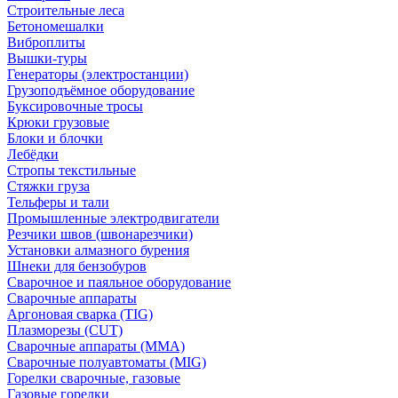
Строительные леса
Бетономешалки
Виброплиты
Вышки-туры
Генераторы (электростанции)
Грузоподъёмное оборудование
Буксировочные тросы
Крюки грузовые
Блоки и блочки
Лебёдки
Стропы текстильные
Стяжки груза
Тельферы и тали
Промышленные электродвигатели
Резчики швов (швонарезчики)
Установки алмазного бурения
Шнеки для бензобуров
Сварочное и паяльное оборудование
Сварочные аппараты
Аргоновая сварка (TIG)
Плазморезы (CUT)
Сварочные аппараты (MMA)
Сварочные полуавтоматы (MIG)
Горелки сварочные, газовые
Газовые горелки