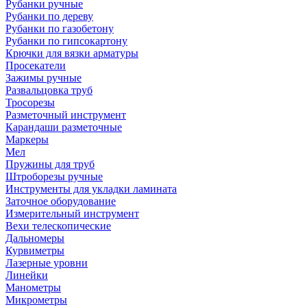
Рубанки ручные
Рубанки по дереву
Рубанки по газобетону
Рубанки по гипсокартону
Крючки для вязки арматуры
Просекатели
Зажимы ручные
Развальцовка труб
Тросорезы
Разметочный инструмент
Карандаши разметочные
Маркеры
Мел
Пружины для труб
Штроборезы ручные
Инструменты для укладки ламината
Заточное оборудование
Измерительный инструмент
Вехи телескопические
Дальномеры
Курвиметры
Лазерные уровни
Линейки
Манометры
Микрометры