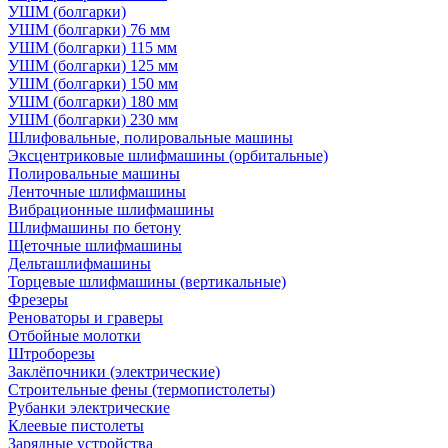
УШМ (болгарки)
УШМ (болгарки) 76 мм
УШМ (болгарки) 115 мм
УШМ (болгарки) 125 мм
УШМ (болгарки) 150 мм
УШМ (болгарки) 180 мм
УШМ (болгарки) 230 мм
Шлифовальные, полировальные машины
Эксцентриковые шлифмашины (орбитальные)
Полировальные машины
Ленточные шлифмашины
Вибрационные шлифмашины
Шлифмашины по бетону
Щеточные шлифмашины
Дельташлифмашины
Торцевые шлифмашины (вертикальные)
Фрезеры
Реноваторы и граверы
Отбойные молотки
Штроборезы
Заклёпочники (электрические)
Строительные фены (термопистолеты)
Рубанки электрические
Клеевые пистолеты
Зарядные устройства