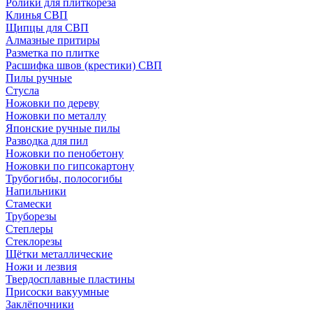
Ролики для плиткореза
Клинья СВП
Щипцы для СВП
Алмазные притиры
Разметка по плитке
Расшифка швов (крестики) СВП
Пилы ручные
Стусла
Ножовки по дереву
Ножовки по металлу
Японские ручные пилы
Разводка для пил
Ножовки по пенобетону
Ножовки по гипсокартону
Трубогибы, полосогибы
Напильники
Стамески
Труборезы
Степлеры
Стеклорезы
Щётки металлические
Ножи и лезвия
Твердосплавные пластины
Присоски вакуумные
Заклёпочники