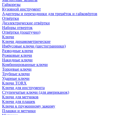
Гайкорезы
Кузовной инструмент
Адаптеры и переходники для трещёток и гайковёртов
Отвёртки
Диэлектрические отвёртки
Наборы отверток
Отвёртки (поштучно)
Ключи
Ключи динамометрические
Имбусовые ключи (шестигранники)
Разводные ключи
Рожковые ключи
Накидные ключи
Комбинированные ключи
Торцевые ключи
Трубные ключи
Ударные ключи
Ключи TORX
Ключи для инструмента
Ступенчатые ключи (для американок)
Ключи для метчиков
Ключи для плашек
Ключи к пружинному зажиму
Плашки и метчики