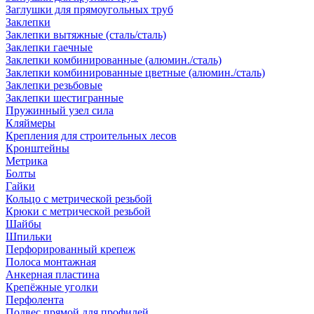
Заглушки для прямоугольных труб
Заклепки
Заклепки вытяжные (сталь/сталь)
Заклепки гаечные
Заклепки комбинированные (алюмин./сталь)
Заклепки комбинированные цветные (алюмин./сталь)
Заклепки резьбовые
Заклепки шестигранные
Пружинный узел сила
Кляймеры
Крепления для строительных лесов
Кронштейны
Метрика
Болты
Гайки
Кольцо с метрической резьбой
Крюки с метрической резьбой
Шайбы
Шпильки
Перфорированный крепеж
Полоса монтажная
Анкерная пластина
Крепёжные уголки
Перфолента
Подвес прямой для профилей