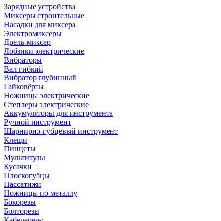
Зарядные устройства
Миксеры строительные
Насадки для миксера
Электромиксеры
Дрель-миксер
Лобзики электрические
Вибраторы
Вал гибкий
Вибратор глубинный
Гайковёрты
Ножницы электрические
Степлеры электрические
Аккумуляторы для инструмента
Ручной инструмент
Шарнирно-губцевый инструмент
Клещи
Пинцеты
Мультитулы
Кусачки
Плоскогубцы
Пассатижи
Ножницы по металлу
Бокорезы
Болторезы
Кабелерезы