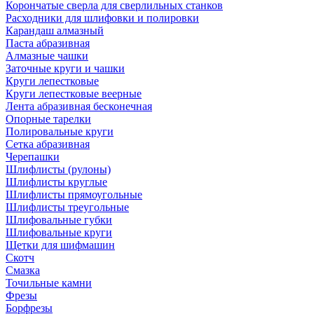
Корончатые сверла для сверлильных станков
Расходники для шлифовки и полировки
Карандаш алмазный
Паста абразивная
Алмазные чашки
Заточные круги и чашки
Круги лепестковые
Круги лепестковые веерные
Лента абразивная бесконечная
Опорные тарелки
Полировальные круги
Сетка абразивная
Черепашки
Шлифлисты (рулоны)
Шлифлисты круглые
Шлифлисты прямоугольные
Шлифлисты треугольные
Шлифовальные губки
Шлифовальные круги
Щетки для шифмашин
Скотч
Смазка
Точильные камни
Фрезы
Борфрезы