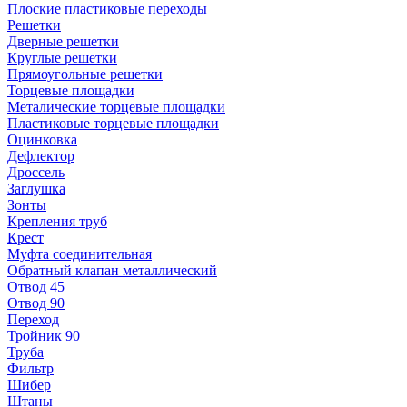
Плоские пластиковые переходы
Решетки
Дверные решетки
Круглые решетки
Прямоугольные решетки
Торцевые площадки
Металические торцевые площадки
Пластиковые торцевые площадки
Оцинковка
Дефлектор
Дроссель
Заглушка
Зонты
Крепления труб
Крест
Муфта соединительная
Обратный клапан металлический
Отвод 45
Отвод 90
Переход
Тройник 90
Труба
Фильтр
Шибер
Штаны