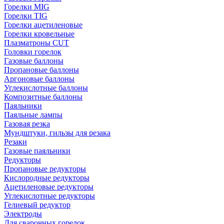
Горелки MIG
Горелки TIG
Горелки ацетиленовые
Горелки кровельные
Плазматроны CUT
Головки горелок
Газовые баллоны
Пропановые баллоны
Аргоновые баллоны
Углекислотные баллоны
Композитные баллоны
Паяльники
Паяльные лампы
Газовая резка
Мундштуки, гильзы для резака
Резаки
Газовые паяльники
Редукторы
Пропановые редукторы
Кислородные редукторы
Ацетиленовые редукторы
Углекислотные редукторы
Гелиевый редуктор
Электроды
Для сварочных горелок