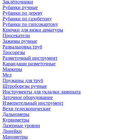
Заклёпочники
Рубанки ручные
Рубанки по дереву
Рубанки по газобетону
Рубанки по гипсокартону
Крючки для вязки арматуры
Просекатели
Зажимы ручные
Развальцовка труб
Тросорезы
Разметочный инструмент
Карандаши разметочные
Маркеры
Мел
Пружины для труб
Штроборезы ручные
Инструменты для укладки ламината
Заточное оборудование
Измерительный инструмент
Вехи телескопические
Дальномеры
Курвиметры
Лазерные уровни
Линейки
Манометры