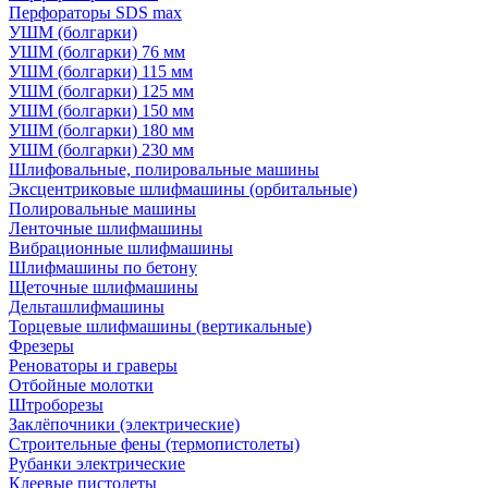
Перфораторы SDS max
УШМ (болгарки)
УШМ (болгарки) 76 мм
УШМ (болгарки) 115 мм
УШМ (болгарки) 125 мм
УШМ (болгарки) 150 мм
УШМ (болгарки) 180 мм
УШМ (болгарки) 230 мм
Шлифовальные, полировальные машины
Эксцентриковые шлифмашины (орбитальные)
Полировальные машины
Ленточные шлифмашины
Вибрационные шлифмашины
Шлифмашины по бетону
Щеточные шлифмашины
Дельташлифмашины
Торцевые шлифмашины (вертикальные)
Фрезеры
Реноваторы и граверы
Отбойные молотки
Штроборезы
Заклёпочники (электрические)
Строительные фены (термопистолеты)
Рубанки электрические
Клеевые пистолеты