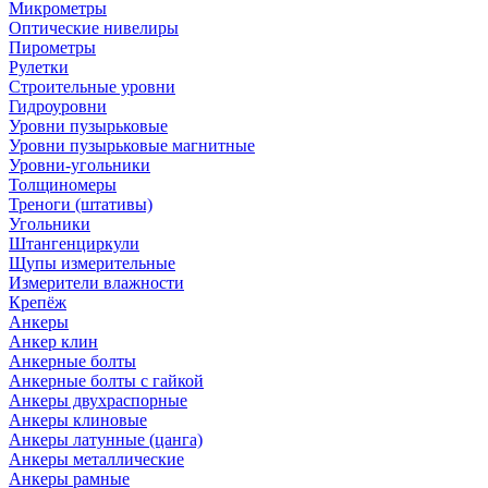
Микрометры
Оптические нивелиры
Пирометры
Рулетки
Строительные уровни
Гидроуровни
Уровни пузырьковые
Уровни пузырьковые магнитные
Уровни-угольники
Толщиномеры
Треноги (штативы)
Угольники
Штангенциркули
Щупы измерительные
Измерители влажности
Крепёж
Анкеры
Анкер клин
Анкерные болты
Анкерные болты с гайкой
Анкеры двухраспорные
Анкеры клиновые
Анкеры латунные (цанга)
Анкеры металлические
Анкеры рамные