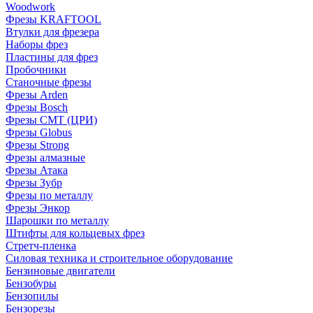
Woodwork
Фрезы KRAFTOOL
Втулки для фрезера
Наборы фрез
Пластины для фрез
Пробочники
Станочные фрезы
Фрезы Arden
Фрезы Bosch
Фрезы CMT (ЦРИ)
Фрезы Globus
Фрезы Strong
Фрезы алмазные
Фрезы Атака
Фрезы Зубр
Фрезы по металлу
Фрезы Энкор
Шарошки по металлу
Штифты для кольцевых фрез
Стретч-пленка
Силовая техника и строительное оборудование
Бензиновые двигатели
Бензобуры
Бензопилы
Бензорезы