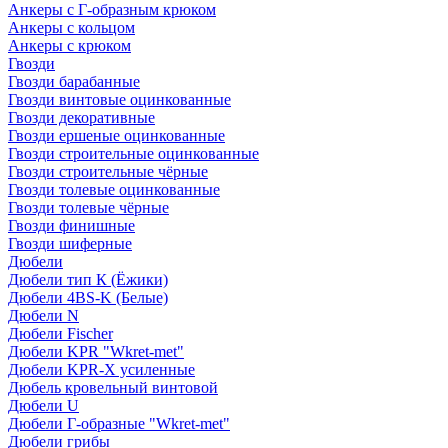
Анкеры с Г-образным крюком
Анкеры с кольцом
Анкеры с крюком
Гвозди
Гвозди барабанные
Гвозди винтовые оцинкованные
Гвозди декоративные
Гвозди ершеные оцинкованные
Гвозди строительные оцинкованные
Гвозди строительные чёрные
Гвозди толевые оцинкованные
Гвозди толевые чёрные
Гвозди финишные
Гвозди шиферные
Дюбели
Дюбели тип К (Ёжики)
Дюбели 4BS-K (Белые)
Дюбели N
Дюбели Fischer
Дюбели KPR "Wkret-met"
Дюбели KPR-Х усиленные
Дюбель кровельный винтовой
Дюбели U
Дюбели Г-образные "Wkret-met"
Дюбели грибы