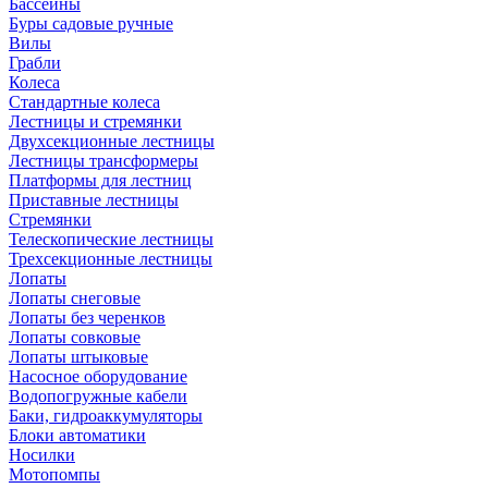
Бассейны
Буры садовые ручные
Вилы
Грабли
Колеса
Стандартные колеса
Лестницы и стремянки
Двухсекционные лестницы
Лестницы трансформеры
Платформы для лестниц
Приставные лестницы
Стремянки
Телескопические лестницы
Трехсекционные лестницы
Лопаты
Лопаты снеговые
Лопаты без черенков
Лопаты совковые
Лопаты штыковые
Насосное оборудование
Водопогружные кабели
Баки, гидроаккумуляторы
Блоки автоматики
Носилки
Мотопомпы