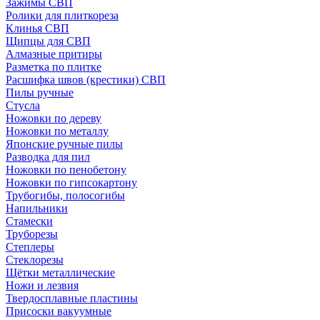
Зажимы СВП
Ролики для плиткореза
Клинья СВП
Щипцы для СВП
Алмазные притиры
Разметка по плитке
Расшифка швов (крестики) СВП
Пилы ручные
Стусла
Ножовки по дереву
Ножовки по металлу
Японские ручные пилы
Разводка для пил
Ножовки по пенобетону
Ножовки по гипсокартону
Трубогибы, полосогибы
Напильники
Стамески
Труборезы
Степлеры
Стеклорезы
Щётки металлические
Ножи и лезвия
Твердосплавные пластины
Присоски вакуумные