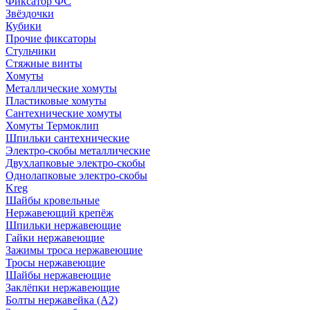
Фиксатор ФС
Звёздочки
Кубики
Прочие фиксаторы
Стульчики
Стяжные винты
Хомуты
Металлические хомуты
Пластиковые хомуты
Сантехнические хомуты
Хомуты Термоклип
Шпильки сантехнические
Электро-скобы металлические
Двухлапковые электро-скобы
Однолапковые электро-скобы
Kreg
Шайбы кровельные
Нержавеющий крепёж
Шпильки нержавеющие
Гайки нержавеющие
Зажимы троса нержавеющие
Тросы нержавеющие
Шайбы нержавеющие
Заклёпки нержавеющие
Болты нержавейка (А2)