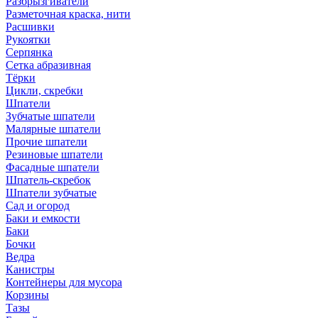
Разбрызгиватели
Разметочная краска, нити
Расшивки
Рукоятки
Серпянка
Сетка абразивная
Тёрки
Цикли, скребки
Шпатели
Зубчатые шпатели
Малярные шпатели
Прочие шпатели
Резиновые шпатели
Фасадные шпатели
Шпатель-скребок
Шпатели зубчатые
Сад и огород
Баки и емкости
Баки
Бочки
Ведра
Канистры
Контейнеры для мусора
Корзины
Тазы