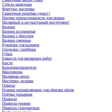
Стёкла защитные
Фартуки, костюмы
Сварочные разъёмы (деакт.)
Прочие принадлежности для сварки
Малярный и штукатурный инструмент
Валики
Валики игольчатые
Валики с бюгелем
Валики сменные
Рукоятки для валиков
Гладилки, гребёнки
Губки
Емкости для малярных работ
Кисти
Краскораспылители
Макловицы
Малярная лента
Мастерки, кельмы
Отвесы
Планки направляющие для обрезки обоев
Плёнка укрывная
Правила
Правила-уровни
Правила стандартные