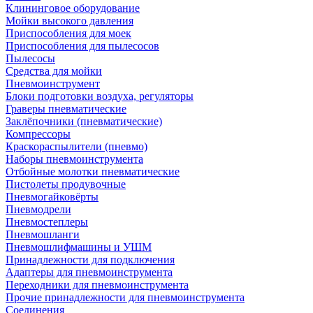
Клининговое оборудование
Мойки высокого давления
Приспособления для моек
Приспособления для пылесосов
Пылесосы
Средства для мойки
Пневмоинструмент
Блоки подготовки воздуха, регуляторы
Граверы пневматические
Заклёпочники (пневматические)
Компрессоры
Краскораспылители (пневмо)
Наборы пневмоинструмента
Отбойные молотки пневматические
Пистолеты продувочные
Пневмогайковёрты
Пневмодрели
Пневмостеплеры
Пневмошланги
Пневмошлифмашины и УШМ
Принадлежности для подключения
Адаптеры для пневмоинструмента
Переходники для пневмоинструмента
Прочие принадлежности для пневмоинструмента
Соединения