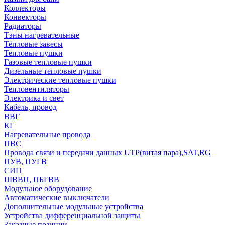
Коллекторы
Конвекторы
Радиаторы
Тэны нагревательные
Тепловые завесы
Тепловые пушки
Газовые тепловые пушки
Дизельные тепловые пушки
Электрические тепловые пушки
Тепловентиляторы
Электрика и свет
Кабель, провод
ВВГ
КГ
Нагревательные провода
ПВС
Провода связи и передачи данных UTP(витая пара),SAT,RG
ПУВ, ПУГВ
СИП
ШВВП, ПБГВВ
Модульное оборудование
Автоматические выключатели
Дополнительные модульные устройства
Устройства дифференциальной защиты
Заказные позиции