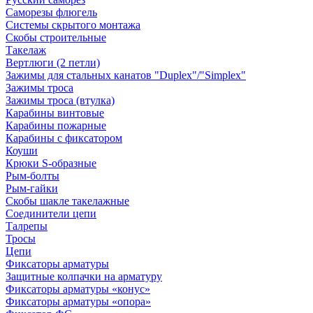
Саморезы флюгель
Системы скрытого монтажа
Скобы строительные
Такелаж
Вертлюги (2 петли)
Зажимы для стальных канатов "Duplex"/"Simplex"
Зажимы троса
Зажимы троса (втулка)
Карабины винтовые
Карабины пожарные
Карабины с фиксатором
Коуши
Крюки S-образные
Рым-болты
Рым-гайки
Скобы шакле такелажные
Соединители цепи
Талрепы
Тросы
Цепи
Фиксаторы арматуры
Защитные колпачки на арматуру
Фиксаторы арматуры «конус»
Фиксаторы арматуры «опора»