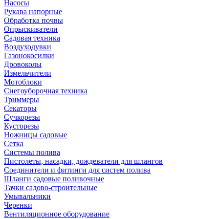
Насосы
Рукава напорные
Обработка почвы
Опрыскиватели
Садовая техника
Воздуходувки
Газонокосилки
Дровоколы
Измельчители
Мотоблоки
Снегоуборочная техника
Триммеры
Секаторы
Сучкорезы
Кусторезы
Ножницы садовые
Сетка
Системы полива
Пистолеты, насадки, дождеватели для шлангов
Соединители и фитинги для систем полива
Шланги садовые поливочные
Тачки садово-строительные
Умывальники
Черенки
Вентиляционное оборудование