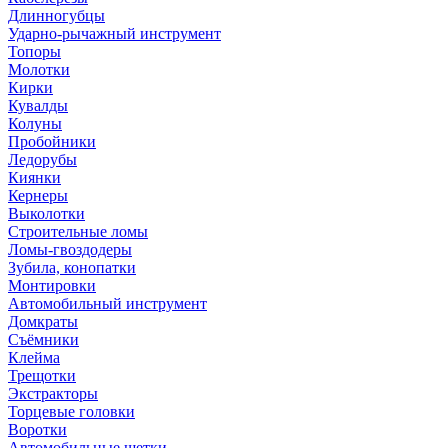
Длинногубцы
Ударно-рычажный инструмент
Топоры
Молотки
Кирки
Кувалды
Колуны
Пробойники
Ледорубы
Киянки
Кернеры
Выколотки
Строительные ломы
Ломы-гвоздодеры
Зубила, конопатки
Монтировки
Автомобильный инструмент
Домкраты
Съёмники
Клейма
Трещотки
Экстракторы
Торцевые головки
Воротки
Автомобильные щетки