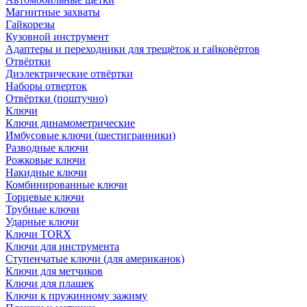
Магнитные захваты
Гайкорезы
Кузовной инструмент
Адаптеры и переходники для трещёток и гайковёртов
Отвёртки
Диэлектрические отвёртки
Наборы отверток
Отвёртки (поштучно)
Ключи
Ключи динамометрические
Имбусовые ключи (шестигранники)
Разводные ключи
Рожковые ключи
Накидные ключи
Комбинированные ключи
Торцевые ключи
Трубные ключи
Ударные ключи
Ключи TORX
Ключи для инструмента
Ступенчатые ключи (для американок)
Ключи для метчиков
Ключи для плашек
Ключи к пружинному зажиму