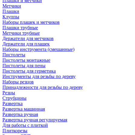
Плашки и метчики
Метчики
Плашки
Клуппы
Наборы плашек и метчиков
Плашки трубные
Метчики трубные
Держатели для метчиков
Держатели для плашек
Наборы инструмента (смешанные)
Пистолеты
Пистолеты монтажные
Пистолеты для пены
Пистолеты для герметика
Инструменты для резьбы по дереву
Наборы резцов
Принадлежности для резьбы по дереву
Резцы
Струбцины
Развертка
Развертка машинная
Развертка ручная
Развертка ручная регулируемая
Для работы с плиткой
Плиткорезы