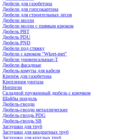
Дюбели для газобетона
Дюбели для гипсокартона
Дюбели для строительных лесов
Дюбели молли
Дюбели молли с прямым крюком
Дюбель PBT
Дюбель PDU
Дюбель PND
Дюбели под стяжку
Дюбели с крюком "Wkret-met"
Дюбели универсальные-Т
Дюбели фасадные
Дюбель-хомуты для кабеля
Крепёж для газобетона
Крепления унитаза
Ниппели
Складной пружинный дюбель с крючком
Шайбы рондоль
Дюбель-гвозди
Дюбель-гвозди металлические
Дюбель-гвоздь PDG
Дюбель-гвоздь SB
Заглушки для труб
Заглушки для квадратных труб
Заглушки для круглых труб