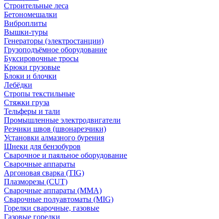
Строительные леса
Бетономешалки
Виброплиты
Вышки-туры
Генераторы (электростанции)
Грузоподъёмное оборудование
Буксировочные тросы
Крюки грузовые
Блоки и блочки
Лебёдки
Стропы текстильные
Стяжки груза
Тельферы и тали
Промышленные электродвигатели
Резчики швов (швонарезчики)
Установки алмазного бурения
Шнеки для бензобуров
Сварочное и паяльное оборудование
Сварочные аппараты
Аргоновая сварка (TIG)
Плазморезы (CUT)
Сварочные аппараты (MMA)
Сварочные полуавтоматы (MIG)
Горелки сварочные, газовые
Газовые горелки