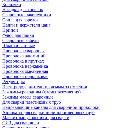
Колпачки
Насадки для горелок
Сварочные наконечники
Сопла для горелок
Цанги и держатели цанг
Припой
Флюс для пайки
Сварочные кабели
Шланги газовые
Проволока сварочная
Проволока алюминий
Проволока в прутках
Проволока нержавейка
Проволока омедненная
Проволока порошковая
Регуляторы
Электрододержатели и клеммы заземления
Зажимы-крокодилы (клемы заземления)
Зажимы массы сварочные
Для сварки пластиковых труб
Направляющие каналы для сварочной проволоки
Аппараты для сварки полипропиленовых труб
Магнитные угольники для сварки
СИЗ для сварщика
Сварочные маски, очки