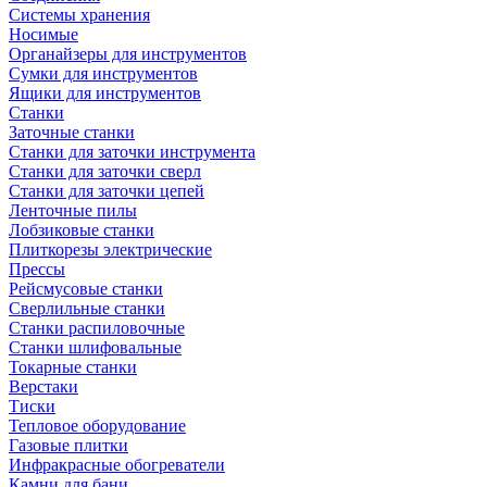
Системы хранения
Носимые
Органайзеры для инструментов
Сумки для инструментов
Ящики для инструментов
Станки
Заточные станки
Станки для заточки инструмента
Станки для заточки сверл
Станки для заточки цепей
Ленточные пилы
Лобзиковые станки
Плиткорезы электрические
Прессы
Рейсмусовые станки
Сверлильные станки
Станки распиловочные
Станки шлифовальные
Токарные станки
Верстаки
Тиски
Тепловое оборудование
Газовые плитки
Инфракрасные обогреватели
Камни для бани