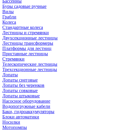
Бассейны
Буры садовые ручные
Вилы
Грабли
Колеса
Стандартные колеса
Лестницы и стремянки
Двухсекционные лестницы
Лестницы трансформеры
Платформы для лестниц
Приставные лестницы
Стремянки
Телескопические лестницы
Трехсекционные лестницы
Лопаты
Лопаты снеговые
Лопаты без черенков
Лопаты совковые
Лопаты штыковые
Насосное оборудование
Водопогружные кабели
Баки, гидроаккумуляторы
Блоки автоматики
Носилки
Мотопомпы