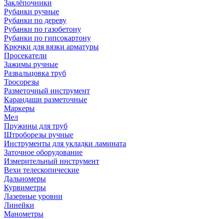
Заклёпочники
Рубанки ручные
Рубанки по дереву
Рубанки по газобетону
Рубанки по гипсокартону
Крючки для вязки арматуры
Просекатели
Зажимы ручные
Развальцовка труб
Тросорезы
Разметочный инструмент
Карандаши разметочные
Маркеры
Мел
Пружины для труб
Штроборезы ручные
Инструменты для укладки ламината
Заточное оборудование
Измерительный инструмент
Вехи телескопические
Дальномеры
Курвиметры
Лазерные уровни
Линейки
Манометры