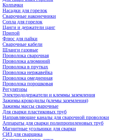
Колпачки
Насадки для горелок
Сварочные наконечники
Сопла для горелок
Цанги и держатели цанг
Припой
Флюс для пайки
Сварочные кабели
Шланги газовые
Проволока сварочная
Проволока алюминий
Проволока в прутках
Проволока нержавейка
Проволока омедненная
Проволока порошковая
Регуляторы
Электрододержатели и клеммы заземления
Зажимы-крокодилы (клемы заземления)
Зажимы массы сварочные
Для сварки пластиковых труб
Направляющие каналы для сварочной проволоки
Аппараты для сварки полипропиленовых труб
Магнитные угольники для сварки
СИЗ для сварщика
Сварочные маски, очки