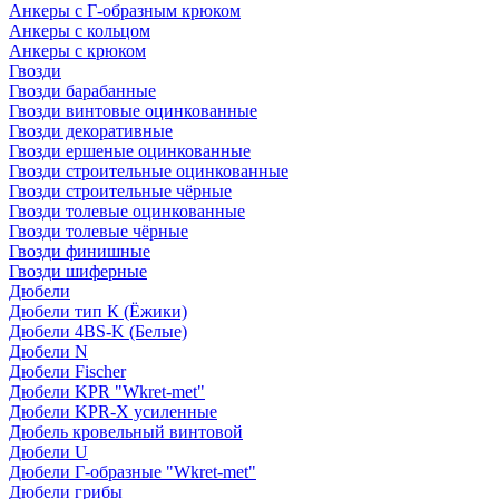
Анкеры с Г-образным крюком
Анкеры с кольцом
Анкеры с крюком
Гвозди
Гвозди барабанные
Гвозди винтовые оцинкованные
Гвозди декоративные
Гвозди ершеные оцинкованные
Гвозди строительные оцинкованные
Гвозди строительные чёрные
Гвозди толевые оцинкованные
Гвозди толевые чёрные
Гвозди финишные
Гвозди шиферные
Дюбели
Дюбели тип К (Ёжики)
Дюбели 4BS-K (Белые)
Дюбели N
Дюбели Fischer
Дюбели KPR "Wkret-met"
Дюбели KPR-Х усиленные
Дюбель кровельный винтовой
Дюбели U
Дюбели Г-образные "Wkret-met"
Дюбели грибы