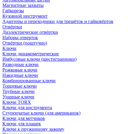
Магнитные захваты
Гайкорезы
Кузовной инструмент
Адаптеры и переходники для трещёток и гайковёртов
Отвёртки
Диэлектрические отвёртки
Наборы отверток
Отвёртки (поштучно)
Ключи
Ключи динамометрические
Имбусовые ключи (шестигранники)
Разводные ключи
Рожковые ключи
Накидные ключи
Комбинированные ключи
Торцевые ключи
Трубные ключи
Ударные ключи
Ключи TORX
Ключи для инструмента
Ступенчатые ключи (для американок)
Ключи для метчиков
Ключи для плашек
Ключи к пружинному зажиму