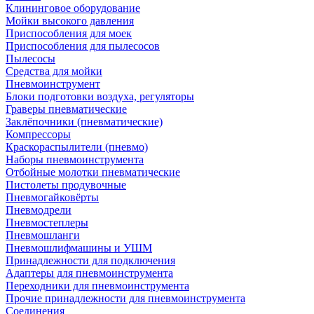
Клининговое оборудование
Мойки высокого давления
Приспособления для моек
Приспособления для пылесосов
Пылесосы
Средства для мойки
Пневмоинструмент
Блоки подготовки воздуха, регуляторы
Граверы пневматические
Заклёпочники (пневматические)
Компрессоры
Краскораспылители (пневмо)
Наборы пневмоинструмента
Отбойные молотки пневматические
Пистолеты продувочные
Пневмогайковёрты
Пневмодрели
Пневмостеплеры
Пневмошланги
Пневмошлифмашины и УШМ
Принадлежности для подключения
Адаптеры для пневмоинструмента
Переходники для пневмоинструмента
Прочие принадлежности для пневмоинструмента
Соединения