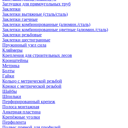
Заглушки для прямоугольных труб
Заклепки
Заклепки вытяжные (сталь/сталь)
Заклепки гаечные
Заклепки комбинированные (алюмин./сталь)
Заклепки комбинированные цветные (алюмин./сталь)
Заклепки резьбовые
Заклепки шестигранные
Пружинный узел сила
Кляймеры
Крепления для строительных лесов
Кронштейны
Метрика
Болты
Гайки
Кольцо с метрической резьбой
Крюки с метрической резьбой
Шайбы
Шпильки
Перфорированный крепеж
Полоса монтажная
Анкерная пластина
Крепёжные уголки
Перфолента
Подвес прямой для профилей