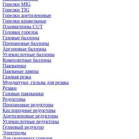
Горелки MIG
Горелки TIG
Горелки ацетиленовые
Горелки кровельные
Плазматроны CUT
Головки горелок
Газовые баллоны
Пропановые баллоны
Аргоновые баллоны
Углекислотные баллоны
Композитные баллоны
Паяльники
Паяльные лампы
Газовая резка
Мундштуки, гильзы для резака
Резаки
Газовые паяльники
Редукторы
Пропановые редукторы
Кислородные редукторы
Ацетиленовые редукторы
Углекислотные редукторы
Гелиевый редуктор
Электроды
Для сварочных горелок