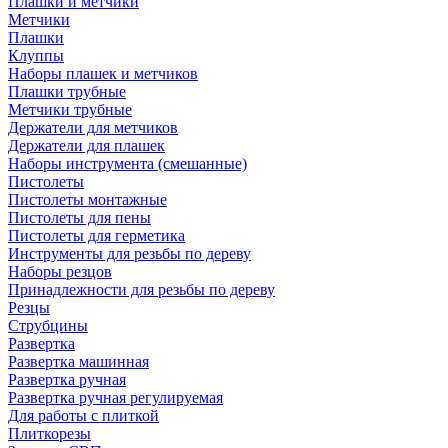
Плашки и метчики
Метчики
Плашки
Клуппы
Наборы плашек и метчиков
Плашки трубные
Метчики трубные
Держатели для метчиков
Держатели для плашек
Наборы инструмента (смешанные)
Пистолеты
Пистолеты монтажные
Пистолеты для пены
Пистолеты для герметика
Инструменты для резьбы по дереву
Наборы резцов
Принадлежности для резьбы по дереву
Резцы
Струбцины
Развертка
Развертка машинная
Развертка ручная
Развертка ручная регулируемая
Для работы с плиткой
Плиткорезы