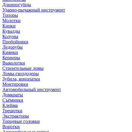
Длинногубцы
Ударно-рычажный инструмент
Топоры
Молотки
Кирки
Кувалды
Колуны
Пробойники
Ледорубы
Киянки
Кернеры
Выколотки
Строительные ломы
Ломы-гвоздодеры
Зубила, конопатки
Монтировки
Автомобильный инструмент
Домкраты
Съёмники
Клейма
Трещотки
Экстракторы
Торцевые головки
Воротки
Автомобильные щетки