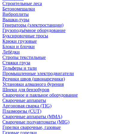
Строительные леса
Бетономешалки
Виброплиты
Вышки-туры
Генераторы (электростанции)
Грузоподъёмное оборудование
Буксировочные тросы
Крюки грузовые
Блоки и блочки
Лебёдки
Стропы текстильные
Стяжки груза
Тельферы и тали
Промышленные электродвигатели
Резчики швов (швонарезчики)
Установки алмазного бурения
Шнеки для бензобуров
Сварочное и паяльное оборудование
Сварочные аппараты
Аргоновая сварка (TIG)
Плазморезы (CUT)
Сварочные аппараты (MMA)
Сварочные полуавтоматы (MIG)
Горелки сварочные, газовые
Газовые горелки