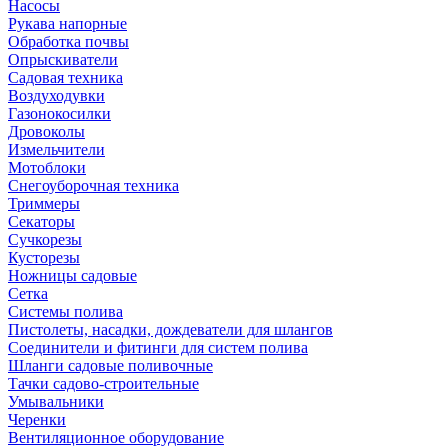
Насосы
Рукава напорные
Обработка почвы
Опрыскиватели
Садовая техника
Воздуходувки
Газонокосилки
Дровоколы
Измельчители
Мотоблоки
Снегоуборочная техника
Триммеры
Секаторы
Сучкорезы
Кусторезы
Ножницы садовые
Сетка
Системы полива
Пистолеты, насадки, дождеватели для шлангов
Соединители и фитинги для систем полива
Шланги садовые поливочные
Тачки садово-строительные
Умывальники
Черенки
Вентиляционное оборудование