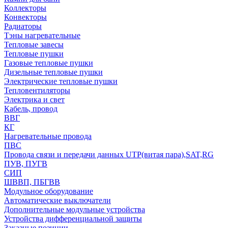
Коллекторы
Конвекторы
Радиаторы
Тэны нагревательные
Тепловые завесы
Тепловые пушки
Газовые тепловые пушки
Дизельные тепловые пушки
Электрические тепловые пушки
Тепловентиляторы
Электрика и свет
Кабель, провод
ВВГ
КГ
Нагревательные провода
ПВС
Провода связи и передачи данных UTP(витая пара),SAT,RG
ПУВ, ПУГВ
СИП
ШВВП, ПБГВВ
Модульное оборудование
Автоматические выключатели
Дополнительные модульные устройства
Устройства дифференциальной защиты
Заказные позиции