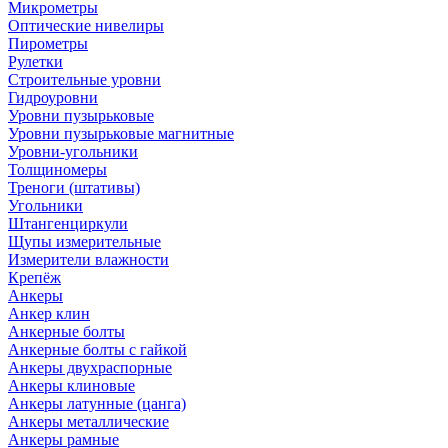
Микрометры
Оптические нивелиры
Пирометры
Рулетки
Строительные уровни
Гидроуровни
Уровни пузырьковые
Уровни пузырьковые магнитные
Уровни-угольники
Толщиномеры
Треноги (штативы)
Угольники
Штангенциркули
Щупы измерительные
Измерители влажности
Крепёж
Анкеры
Анкер клин
Анкерные болты
Анкерные болты с гайкой
Анкеры двухраспорные
Анкеры клиновые
Анкеры латунные (цанга)
Анкеры металлические
Анкеры рамные