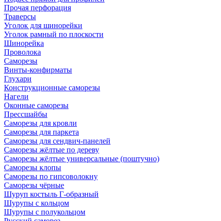
Прочая перфорация
Траверсы
Уголок для шинорейки
Уголок рамный по плоскости
Шинорейка
Проволока
Саморезы
Винты-конфирматы
Глухари
Конструкционные саморезы
Нагели
Оконные саморезы
Прессшайбы
Саморезы для кровли
Саморезы для паркета
Саморезы для сендвич-панелей
Саморезы жёлтые по дереву
Саморезы жёлтые универсальные (поштучно)
Саморезы клопы
Саморезы по гипсоволокну
Саморезы чёрные
Шуруп костыль Г-образный
Шурупы с кольцом
Шурупы с полукольцом
Русский саморез