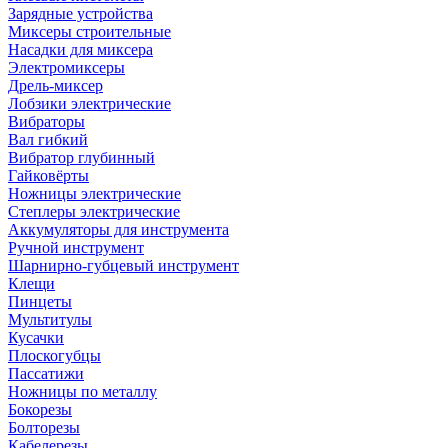
Зарядные устройства
Миксеры строительные
Насадки для миксера
Электромиксеры
Дрель-миксер
Лобзики электрические
Вибраторы
Вал гибкий
Вибратор глубинный
Гайковёрты
Ножницы электрические
Степлеры электрические
Аккумуляторы для инструмента
Ручной инструмент
Шарнирно-губцевый инструмент
Клещи
Пинцеты
Мультитулы
Кусачки
Плоскогубцы
Пассатижи
Ножницы по металлу
Бокорезы
Болторезы
Кабелерезы