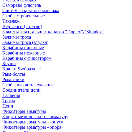
Саморезы флюгель
Системы скрытого монтажа
Скобы строительные
Такелаж
Вертлюги (2 петли)
Зажимы для стальных канатов "Duplex"/"Simplex"
Зажимы троса
Зажимы троса (втулка)
Карабины винтовые
Карабины пожарные
Карабины с фиксатором
Коуши
Крюки S-образные
Рым-болты
Рым-гайки
Скобы шакле такелажные
Соединители цепи
Талрепы
Тросы
Цепи
Фиксаторы арматуры
Защитные колпачки на арматуру
Фиксаторы арматуры «конус»
Фиксаторы арматуры «опора»