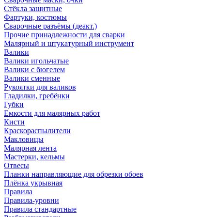
Стёкла защитные
Фартуки, костюмы
Сварочные разъёмы (деакт.)
Прочие принадлежности для сварки
Малярный и штукатурный инструмент
Валики
Валики игольчатые
Валики с бюгелем
Валики сменные
Рукоятки для валиков
Гладилки, гребёнки
Губки
Емкости для малярных работ
Кисти
Краскораспылители
Макловицы
Малярная лента
Мастерки, кельмы
Отвесы
Планки направляющие для обрезки обоев
Плёнка укрывная
Правила
Правила-уровни
Правила стандартные