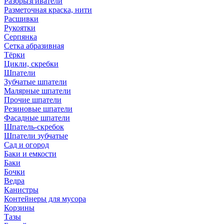
Разбрызгиватели
Разметочная краска, нити
Расшивки
Рукоятки
Серпянка
Сетка абразивная
Тёрки
Цикли, скребки
Шпатели
Зубчатые шпатели
Малярные шпатели
Прочие шпатели
Резиновые шпатели
Фасадные шпатели
Шпатель-скребок
Шпатели зубчатые
Сад и огород
Баки и емкости
Баки
Бочки
Ведра
Канистры
Контейнеры для мусора
Корзины
Тазы