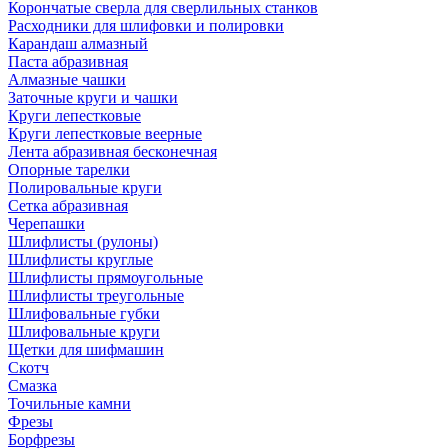
Корончатые сверла для сверлильных станков
Расходники для шлифовки и полировки
Карандаш алмазный
Паста абразивная
Алмазные чашки
Заточные круги и чашки
Круги лепестковые
Круги лепестковые веерные
Лента абразивная бесконечная
Опорные тарелки
Полировальные круги
Сетка абразивная
Черепашки
Шлифлисты (рулоны)
Шлифлисты круглые
Шлифлисты прямоугольные
Шлифлисты треугольные
Шлифовальные губки
Шлифовальные круги
Щетки для шифмашин
Скотч
Смазка
Точильные камни
Фрезы
Борфрезы