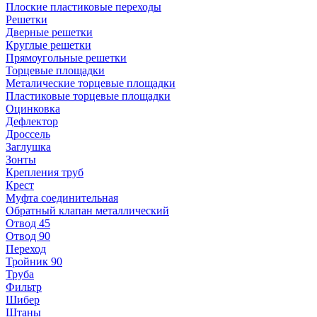
Плоские пластиковые переходы
Решетки
Дверные решетки
Круглые решетки
Прямоугольные решетки
Торцевые площадки
Металические торцевые площадки
Пластиковые торцевые площадки
Оцинковка
Дефлектор
Дроссель
Заглушка
Зонты
Крепления труб
Крест
Муфта соединительная
Обратный клапан металлический
Отвод 45
Отвод 90
Переход
Тройник 90
Труба
Фильтр
Шибер
Штаны