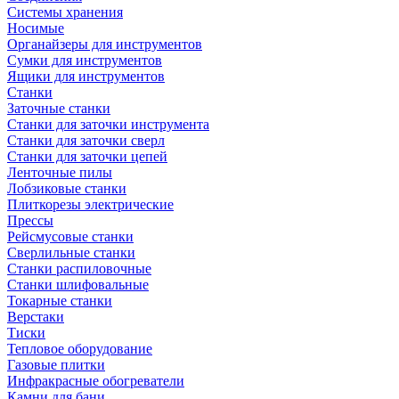
Системы хранения
Носимые
Органайзеры для инструментов
Сумки для инструментов
Ящики для инструментов
Станки
Заточные станки
Станки для заточки инструмента
Станки для заточки сверл
Станки для заточки цепей
Ленточные пилы
Лобзиковые станки
Плиткорезы электрические
Прессы
Рейсмусовые станки
Сверлильные станки
Станки распиловочные
Станки шлифовальные
Токарные станки
Верстаки
Тиски
Тепловое оборудование
Газовые плитки
Инфракрасные обогреватели
Камни для бани