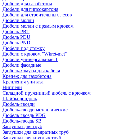
Дюбели для газобетона
Дюбели для гипсокартона
Дюбели для строительных лесов
Дюбели молли
Дюбели молли с прямым крюком
Дюбель PBT
Дюбель PDU
Дюбель PND
Дюбели под стяжку
Дюбели с крюком "Wkret-met"
Дюбели универсальные-Т
Дюбели фасадные
Дюбель-хомуты для кабеля
Крепёж для газобетона
Крепления унитаза
Ниппели
Складной пружинный дюбель с крючком
Шайбы рондоль
Дюбель-гвозди
Дюбель-гвозди металлические
Дюбель-гвоздь PDG
Дюбель-гвоздь SB
Заглушки для труб
Заглушки для квадратных труб
Заглушки для круглых труб