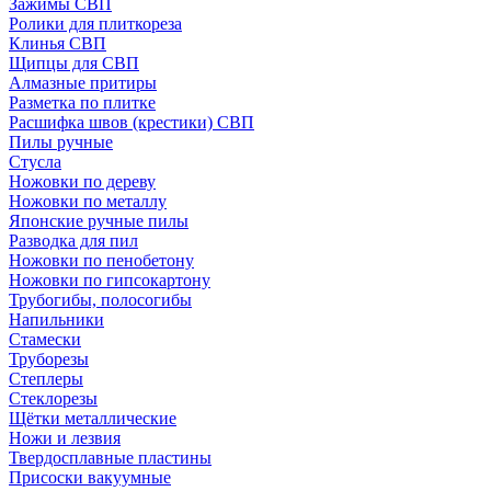
Зажимы СВП
Ролики для плиткореза
Клинья СВП
Щипцы для СВП
Алмазные притиры
Разметка по плитке
Расшифка швов (крестики) СВП
Пилы ручные
Стусла
Ножовки по дереву
Ножовки по металлу
Японские ручные пилы
Разводка для пил
Ножовки по пенобетону
Ножовки по гипсокартону
Трубогибы, полосогибы
Напильники
Стамески
Труборезы
Степлеры
Стеклорезы
Щётки металлические
Ножи и лезвия
Твердосплавные пластины
Присоски вакуумные