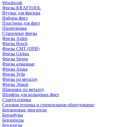
Woodwork
Фрезы KRAFTOOL
Втулки для фрезера
Наборы фрез
Пластины для фрез
Пробочники
Станочные фрезы
Фрезы Arden
Фрезы Bosch
Фрезы CMT (ЦРИ)
Фрезы Globus
Фрезы Strong
Фрезы алмазные
Фрезы Атака
Фрезы Зубр
Фрезы по металлу
Фрезы Энкор
Шарошки по металлу
Штифты для кольцевых фрез
Стретч-пленка
Силовая техника и строительное оборудование
Бензиновые двигатели
Бензобуры
Бензопилы
Бензорезы