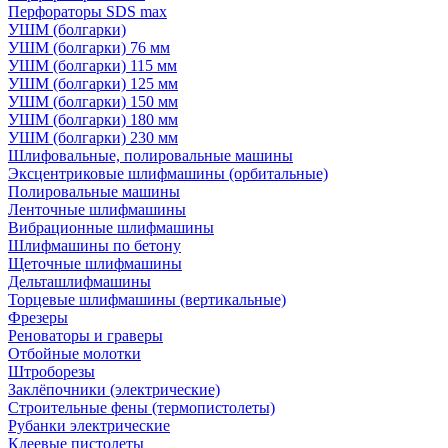
Перфораторы SDS max
УШМ (болгарки)
УШМ (болгарки) 76 мм
УШМ (болгарки) 115 мм
УШМ (болгарки) 125 мм
УШМ (болгарки) 150 мм
УШМ (болгарки) 180 мм
УШМ (болгарки) 230 мм
Шлифовальные, полировальные машины
Эксцентриковые шлифмашины (орбитальные)
Полировальные машины
Ленточные шлифмашины
Вибрационные шлифмашины
Шлифмашины по бетону
Щеточные шлифмашины
Дельташлифмашины
Торцевые шлифмашины (вертикальные)
Фрезеры
Реноваторы и граверы
Отбойные молотки
Штроборезы
Заклёпочники (электрические)
Строительные фены (термопистолеты)
Рубанки электрические
Клеевые пистолеты