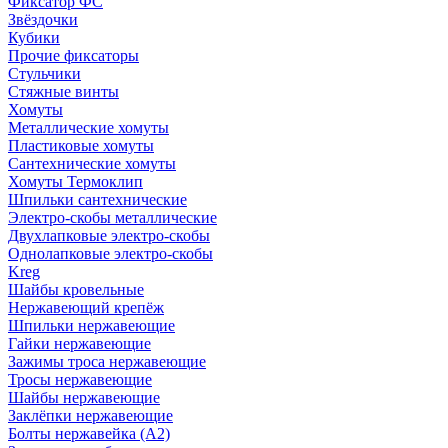
Фиксатор ФС
Звёздочки
Кубики
Прочие фиксаторы
Стульчики
Стяжные винты
Хомуты
Металлические хомуты
Пластиковые хомуты
Сантехнические хомуты
Хомуты Термоклип
Шпильки сантехнические
Электро-скобы металлические
Двухлапковые электро-скобы
Однолапковые электро-скобы
Kreg
Шайбы кровельные
Нержавеющий крепёж
Шпильки нержавеющие
Гайки нержавеющие
Зажимы троса нержавеющие
Тросы нержавеющие
Шайбы нержавеющие
Заклёпки нержавеющие
Болты нержавейка (А2)