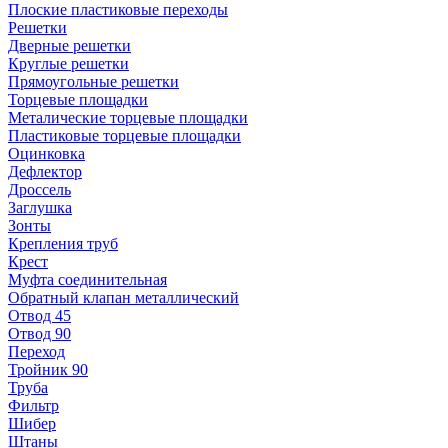
Плоские пластиковые переходы
Решетки
Дверные решетки
Круглые решетки
Прямоугольные решетки
Торцевые площадки
Металические торцевые площадки
Пластиковые торцевые площадки
Оцинковка
Дефлектор
Дроссель
Заглушка
Зонты
Крепления труб
Крест
Муфта соединительная
Обратный клапан металлический
Отвод 45
Отвод 90
Переход
Тройник 90
Труба
Фильтр
Шибер
Штаны