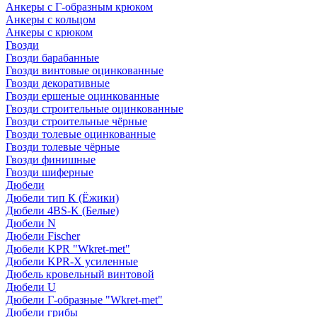
Анкеры с Г-образным крюком
Анкеры с кольцом
Анкеры с крюком
Гвозди
Гвозди барабанные
Гвозди винтовые оцинкованные
Гвозди декоративные
Гвозди ершеные оцинкованные
Гвозди строительные оцинкованные
Гвозди строительные чёрные
Гвозди толевые оцинкованные
Гвозди толевые чёрные
Гвозди финишные
Гвозди шиферные
Дюбели
Дюбели тип К (Ёжики)
Дюбели 4BS-K (Белые)
Дюбели N
Дюбели Fischer
Дюбели KPR "Wkret-met"
Дюбели KPR-Х усиленные
Дюбель кровельный винтовой
Дюбели U
Дюбели Г-образные "Wkret-met"
Дюбели грибы