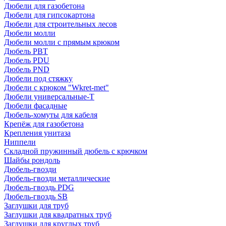
Дюбели для газобетона
Дюбели для гипсокартона
Дюбели для строительных лесов
Дюбели молли
Дюбели молли с прямым крюком
Дюбель PBT
Дюбель PDU
Дюбель PND
Дюбели под стяжку
Дюбели с крюком "Wkret-met"
Дюбели универсальные-Т
Дюбели фасадные
Дюбель-хомуты для кабеля
Крепёж для газобетона
Крепления унитаза
Ниппели
Складной пружинный дюбель с крючком
Шайбы рондоль
Дюбель-гвозди
Дюбель-гвозди металлические
Дюбель-гвоздь PDG
Дюбель-гвоздь SB
Заглушки для труб
Заглушки для квадратных труб
Заглушки для круглых труб