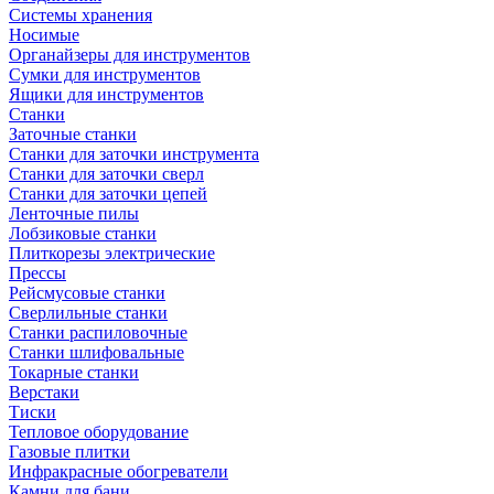
Системы хранения
Носимые
Органайзеры для инструментов
Сумки для инструментов
Ящики для инструментов
Станки
Заточные станки
Станки для заточки инструмента
Станки для заточки сверл
Станки для заточки цепей
Ленточные пилы
Лобзиковые станки
Плиткорезы электрические
Прессы
Рейсмусовые станки
Сверлильные станки
Станки распиловочные
Станки шлифовальные
Токарные станки
Верстаки
Тиски
Тепловое оборудование
Газовые плитки
Инфракрасные обогреватели
Камни для бани