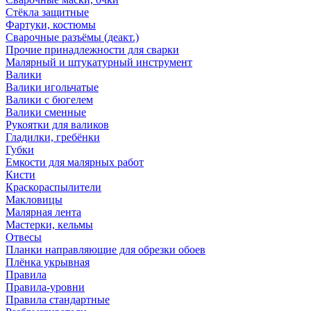
Стёкла защитные
Фартуки, костюмы
Сварочные разъёмы (деакт.)
Прочие принадлежности для сварки
Малярный и штукатурный инструмент
Валики
Валики игольчатые
Валики с бюгелем
Валики сменные
Рукоятки для валиков
Гладилки, гребёнки
Губки
Емкости для малярных работ
Кисти
Краскораспылители
Макловицы
Малярная лента
Мастерки, кельмы
Отвесы
Планки направляющие для обрезки обоев
Плёнка укрывная
Правила
Правила-уровни
Правила стандартные