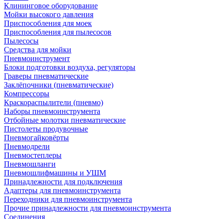
Клининговое оборудование
Мойки высокого давления
Приспособления для моек
Приспособления для пылесосов
Пылесосы
Средства для мойки
Пневмоинструмент
Блоки подготовки воздуха, регуляторы
Граверы пневматические
Заклёпочники (пневматические)
Компрессоры
Краскораспылители (пневмо)
Наборы пневмоинструмента
Отбойные молотки пневматические
Пистолеты продувочные
Пневмогайковёрты
Пневмодрели
Пневмостеплеры
Пневмошланги
Пневмошлифмашины и УШМ
Принадлежности для подключения
Адаптеры для пневмоинструмента
Переходники для пневмоинструмента
Прочие принадлежности для пневмоинструмента
Соединения