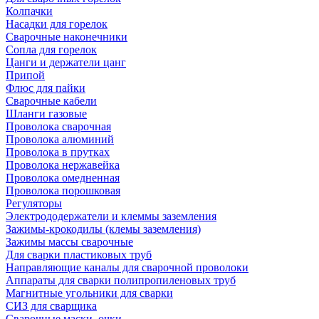
Колпачки
Насадки для горелок
Сварочные наконечники
Сопла для горелок
Цанги и держатели цанг
Припой
Флюс для пайки
Сварочные кабели
Шланги газовые
Проволока сварочная
Проволока алюминий
Проволока в прутках
Проволока нержавейка
Проволока омедненная
Проволока порошковая
Регуляторы
Электрододержатели и клеммы заземления
Зажимы-крокодилы (клемы заземления)
Зажимы массы сварочные
Для сварки пластиковых труб
Направляющие каналы для сварочной проволоки
Аппараты для сварки полипропиленовых труб
Магнитные угольники для сварки
СИЗ для сварщика
Сварочные маски, очки