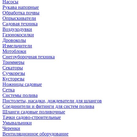
Насосы
Рукава напорные
Обработка почвы
Опрыскиватели
Садовая техника
Воздуходувки
Газонокосилки
Дровоколы
Измельчители
Мотоблоки
Снегоуборочная техника
Триммеры
Секаторы
Сучкорезы
Кусторезы
Ножницы садовые
Сетка
Системы полива
Пистолеты, насадки, дождеватели для шлангов
Соединители и фитинги для систем полива
Шланги садовые поливочные
Тачки садово-строительные
Умывальники
Черенки
Вентиляционное оборудование