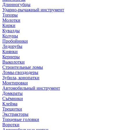
Длинногубцы
Ударно-рычажный инструмент
Топоры
Молотки
Кирки
Кувалды
Колуны
Пробойники
Ледорубы
Киянки
Кернеры
Выколотки
Строительные ломы
Ломы-гвоздодеры
Зубила, конопатки
Монтировки
Автомобильный инструмент
Домкраты
Съёмники
Клейма
Трещотки
Экстракторы
Торцевые головки
Воротки
Автомобильные щетки