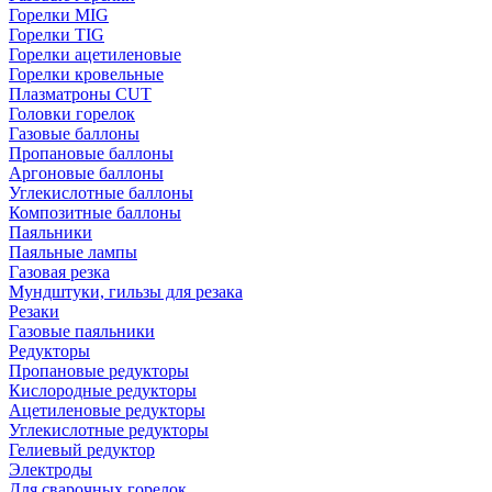
Горелки MIG
Горелки TIG
Горелки ацетиленовые
Горелки кровельные
Плазматроны CUT
Головки горелок
Газовые баллоны
Пропановые баллоны
Аргоновые баллоны
Углекислотные баллоны
Композитные баллоны
Паяльники
Паяльные лампы
Газовая резка
Мундштуки, гильзы для резака
Резаки
Газовые паяльники
Редукторы
Пропановые редукторы
Кислородные редукторы
Ацетиленовые редукторы
Углекислотные редукторы
Гелиевый редуктор
Электроды
Для сварочных горелок