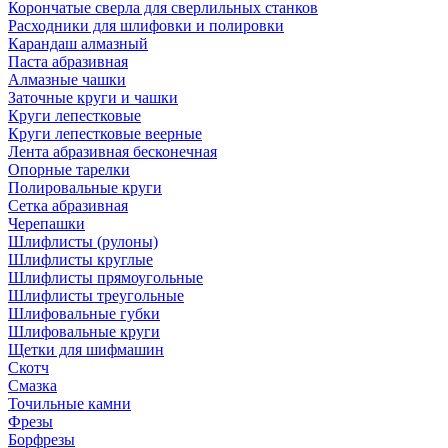
Корончатые сверла для сверлильных станков
Расходники для шлифовки и полировки
Карандаш алмазный
Паста абразивная
Алмазные чашки
Заточные круги и чашки
Круги лепестковые
Круги лепестковые веерные
Лента абразивная бесконечная
Опорные тарелки
Полировальные круги
Сетка абразивная
Черепашки
Шлифлисты (рулоны)
Шлифлисты круглые
Шлифлисты прямоугольные
Шлифлисты треугольные
Шлифовальные губки
Шлифовальные круги
Щетки для шифмашин
Скотч
Смазка
Точильные камни
Фрезы
Борфрезы