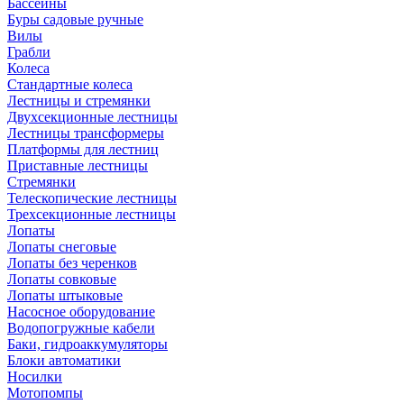
Бассейны
Буры садовые ручные
Вилы
Грабли
Колеса
Стандартные колеса
Лестницы и стремянки
Двухсекционные лестницы
Лестницы трансформеры
Платформы для лестниц
Приставные лестницы
Стремянки
Телескопические лестницы
Трехсекционные лестницы
Лопаты
Лопаты снеговые
Лопаты без черенков
Лопаты совковые
Лопаты штыковые
Насосное оборудование
Водопогружные кабели
Баки, гидроаккумуляторы
Блоки автоматики
Носилки
Мотопомпы