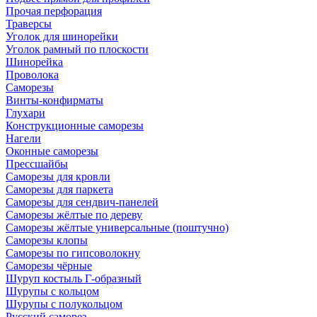
Прочая перфорация
Траверсы
Уголок для шинорейки
Уголок рамный по плоскости
Шинорейка
Проволока
Саморезы
Винты-конфирматы
Глухари
Конструкционные саморезы
Нагели
Оконные саморезы
Прессшайбы
Саморезы для кровли
Саморезы для паркета
Саморезы для сендвич-панелей
Саморезы жёлтые по дереву
Саморезы жёлтые универсальные (поштучно)
Саморезы клопы
Саморезы по гипсоволокну
Саморезы чёрные
Шуруп костыль Г-образный
Шурупы с кольцом
Шурупы с полукольцом
Русский саморез