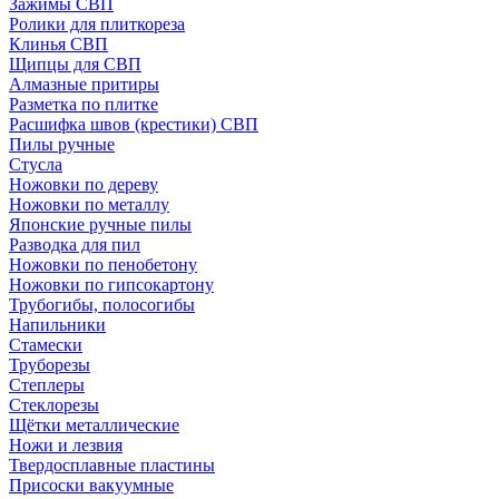
Зажимы СВП
Ролики для плиткореза
Клинья СВП
Щипцы для СВП
Алмазные притиры
Разметка по плитке
Расшифка швов (крестики) СВП
Пилы ручные
Стусла
Ножовки по дереву
Ножовки по металлу
Японские ручные пилы
Разводка для пил
Ножовки по пенобетону
Ножовки по гипсокартону
Трубогибы, полосогибы
Напильники
Стамески
Труборезы
Степлеры
Стеклорезы
Щётки металлические
Ножи и лезвия
Твердосплавные пластины
Присоски вакуумные