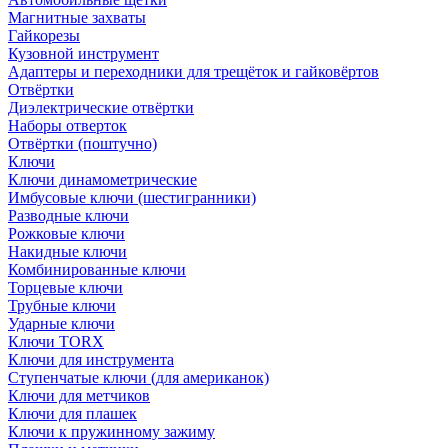
Магнитные захваты
Гайкорезы
Кузовной инструмент
Адаптеры и переходники для трещёток и гайковёртов
Отвёртки
Диэлектрические отвёртки
Наборы отверток
Отвёртки (поштучно)
Ключи
Ключи динамометрические
Имбусовые ключи (шестигранники)
Разводные ключи
Рожковые ключи
Накидные ключи
Комбинированные ключи
Торцевые ключи
Трубные ключи
Ударные ключи
Ключи TORX
Ключи для инструмента
Ступенчатые ключи (для американок)
Ключи для метчиков
Ключи для плашек
Ключи к пружинному зажиму