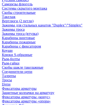
Саморезы флюгель
Системы скрытого монтажа
Скобы строительные
Такелаж
Вертлюги (2 петли)
Зажимы для стальных канатов "Duplex"/"Simplex"
Зажимы троса
Зажимы троса (втулка)
Карабины винтовые
Карабины пожарные
Карабины с фиксатором
Коуши
Крюки S-образные
Рым-болты
Рым-гайки
Скобы шакле такелажные
Соединители цепи
Талрепы
Тросы
Цепи
Фиксаторы арматуры
Защитные колпачки на арматуру
Фиксаторы арматуры «конус»
Фиксаторы арматуры «опора»