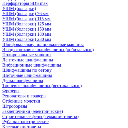
Перфораторы SDS max
УШМ (болгарки)
УШМ (болгарки) 76 мм
УШМ (болгарки) 115 мм
УШМ (болгарки) 125 мм
УШМ (болгарки) 150 мм
УШМ (болгарки) 180 мм
УШМ (болгарки) 230 мм
Шлифовальные, полировальные машины
Эксцентриковые шлифмашины (орбитальные)
Полировальные машины
Ленточные шлифмашины
Вибрационные шлифмашины
Шлифмашины по бетону
Щеточные шлифмашины
Дельташлифмашины
Торцевые шлифмашины (вертикальные)
Фрезеры
Реноваторы и граверы
Отбойные молотки
Штроборезы
Заклёпочники (электрические)
Строительные фены (термопистолеты)
Рубанки электрические
Клеевые пистолеты