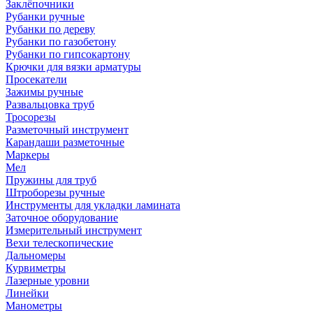
Заклёпочники
Рубанки ручные
Рубанки по дереву
Рубанки по газобетону
Рубанки по гипсокартону
Крючки для вязки арматуры
Просекатели
Зажимы ручные
Развальцовка труб
Тросорезы
Разметочный инструмент
Карандаши разметочные
Маркеры
Мел
Пружины для труб
Штроборезы ручные
Инструменты для укладки ламината
Заточное оборудование
Измерительный инструмент
Вехи телескопические
Дальномеры
Курвиметры
Лазерные уровни
Линейки
Манометры