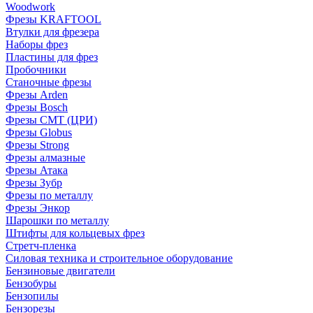
Woodwork
Фрезы KRAFTOOL
Втулки для фрезера
Наборы фрез
Пластины для фрез
Пробочники
Станочные фрезы
Фрезы Arden
Фрезы Bosch
Фрезы CMT (ЦРИ)
Фрезы Globus
Фрезы Strong
Фрезы алмазные
Фрезы Атака
Фрезы Зубр
Фрезы по металлу
Фрезы Энкор
Шарошки по металлу
Штифты для кольцевых фрез
Стретч-пленка
Силовая техника и строительное оборудование
Бензиновые двигатели
Бензобуры
Бензопилы
Бензорезы