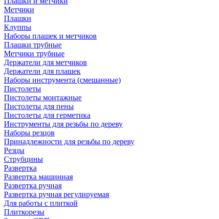
Плашки и метчики
Метчики
Плашки
Клуппы
Наборы плашек и метчиков
Плашки трубные
Метчики трубные
Держатели для метчиков
Держатели для плашек
Наборы инструмента (смешанные)
Пистолеты
Пистолеты монтажные
Пистолеты для пены
Пистолеты для герметика
Инструменты для резьбы по дереву
Наборы резцов
Принадлежности для резьбы по дереву
Резцы
Струбцины
Развертка
Развертка машинная
Развертка ручная
Развертка ручная регулируемая
Для работы с плиткой
Плиткорезы