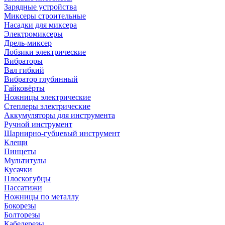
Зарядные устройства
Миксеры строительные
Насадки для миксера
Электромиксеры
Дрель-миксер
Лобзики электрические
Вибраторы
Вал гибкий
Вибратор глубинный
Гайковёрты
Ножницы электрические
Степлеры электрические
Аккумуляторы для инструмента
Ручной инструмент
Шарнирно-губцевый инструмент
Клещи
Пинцеты
Мультитулы
Кусачки
Плоскогубцы
Пассатижи
Ножницы по металлу
Бокорезы
Болторезы
Кабелерезы