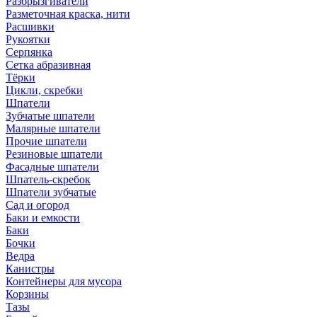
Разбрызгиватели
Разметочная краска, нити
Расшивки
Рукоятки
Серпянка
Сетка абразивная
Тёрки
Цикли, скребки
Шпатели
Зубчатые шпатели
Малярные шпатели
Прочие шпатели
Резиновые шпатели
Фасадные шпатели
Шпатель-скребок
Шпатели зубчатые
Сад и огород
Баки и емкости
Баки
Бочки
Ведра
Канистры
Контейнеры для мусора
Корзины
Тазы