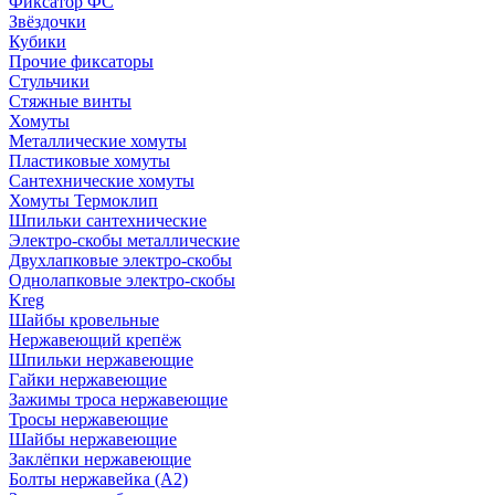
Фиксатор ФС
Звёздочки
Кубики
Прочие фиксаторы
Стульчики
Стяжные винты
Хомуты
Металлические хомуты
Пластиковые хомуты
Сантехнические хомуты
Хомуты Термоклип
Шпильки сантехнические
Электро-скобы металлические
Двухлапковые электро-скобы
Однолапковые электро-скобы
Kreg
Шайбы кровельные
Нержавеющий крепёж
Шпильки нержавеющие
Гайки нержавеющие
Зажимы троса нержавеющие
Тросы нержавеющие
Шайбы нержавеющие
Заклёпки нержавеющие
Болты нержавейка (А2)