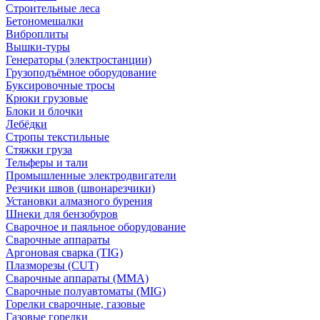
Строительные леса
Бетономешалки
Виброплиты
Вышки-туры
Генераторы (электростанции)
Грузоподъёмное оборудование
Буксировочные тросы
Крюки грузовые
Блоки и блочки
Лебёдки
Стропы текстильные
Стяжки груза
Тельферы и тали
Промышленные электродвигатели
Резчики швов (швонарезчики)
Установки алмазного бурения
Шнеки для бензобуров
Сварочное и паяльное оборудование
Сварочные аппараты
Аргоновая сварка (TIG)
Плазморезы (CUT)
Сварочные аппараты (MMA)
Сварочные полуавтоматы (MIG)
Горелки сварочные, газовые
Газовые горелки