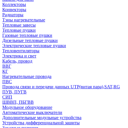
Коллекторы
Конвекторы
Радиаторы
Тэны нагревательные
Тепловые завесы
Тепловые пушки
Газовые тепловые пушки
Дизельные тепловые пушки
Электрические тепловые пушки
Тепловентиляторы
Электрика и свет
Кабель, провод
ВВГ
КГ
Нагревательные провода
ПВС
Провода связи и передачи данных UTP(витая пара),SAT,RG
ПУВ, ПУГВ
СИП
ШВВП, ПБГВВ
Модульное оборудование
Автоматические выключатели
Дополнительные модульные устройства
Устройства дифференциальной защиты
Заказные позиции