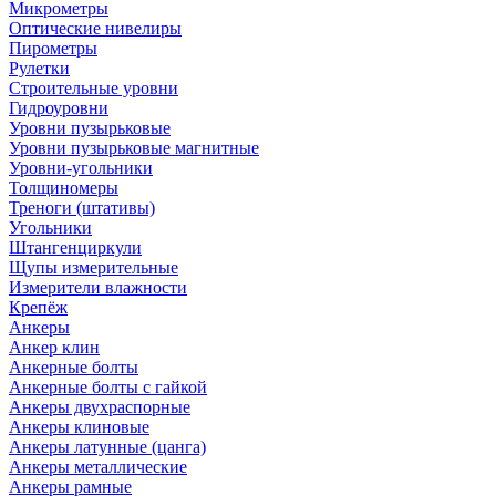
Микрометры
Оптические нивелиры
Пирометры
Рулетки
Строительные уровни
Гидроуровни
Уровни пузырьковые
Уровни пузырьковые магнитные
Уровни-угольники
Толщиномеры
Треноги (штативы)
Угольники
Штангенциркули
Щупы измерительные
Измерители влажности
Крепёж
Анкеры
Анкер клин
Анкерные болты
Анкерные болты с гайкой
Анкеры двухраспорные
Анкеры клиновые
Анкеры латунные (цанга)
Анкеры металлические
Анкеры рамные