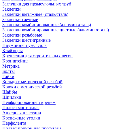
Заглушки для прямоугольных труб
Заклепки
Заклепки вытяжные (сталь/сталь)
Заклепки гаечные
Заклепки комбинированные (алюмин./сталь)
Заклепки комбинированные цветные (алюмин./сталь)
Заклепки резьбовые
Заклепки шестигранные
Пружинный узел сила
Кляймеры
Крепления для строительных лесов
Кронштейны
Метрика
Болты
Гайки
Кольцо с метрической резьбой
Крюки с метрической резьбой
Шайбы
Шпильки
Перфорированный крепеж
Полоса монтажная
Анкерная пластина
Крепёжные уголки
Перфолента
Подвес прямой для профилей