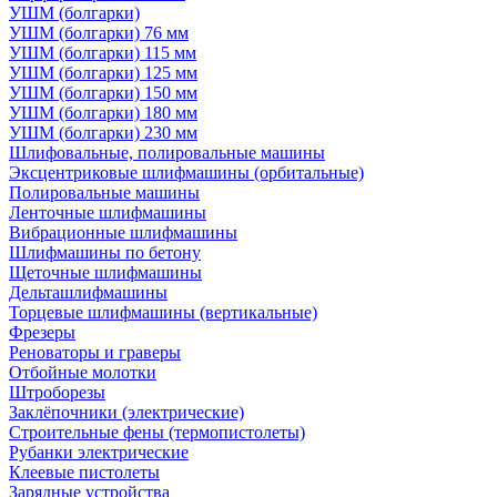
УШМ (болгарки)
УШМ (болгарки) 76 мм
УШМ (болгарки) 115 мм
УШМ (болгарки) 125 мм
УШМ (болгарки) 150 мм
УШМ (болгарки) 180 мм
УШМ (болгарки) 230 мм
Шлифовальные, полировальные машины
Эксцентриковые шлифмашины (орбитальные)
Полировальные машины
Ленточные шлифмашины
Вибрационные шлифмашины
Шлифмашины по бетону
Щеточные шлифмашины
Дельташлифмашины
Торцевые шлифмашины (вертикальные)
Фрезеры
Реноваторы и граверы
Отбойные молотки
Штроборезы
Заклёпочники (электрические)
Строительные фены (термопистолеты)
Рубанки электрические
Клеевые пистолеты
Зарядные устройства