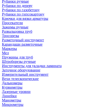
Рубанки ручные
Рубанки по дереву
Рубанки по газобетону
Рубанки по гипсокартону
Крючки для вязки арматуры
Просекатели
Зажимы ручные
Развальцовка труб
Тросорезы
Разметочный инструмент
Карандаши разметочные
Маркеры
Мел
Пружины для труб
Штроборезы ручные
Инструменты для укладки ламината
Заточное оборудование
Измерительный инструмент
Вехи телескопические
Дальномеры
Курвиметры
Лазерные уровни
Линейки
Манометры
Микрометры