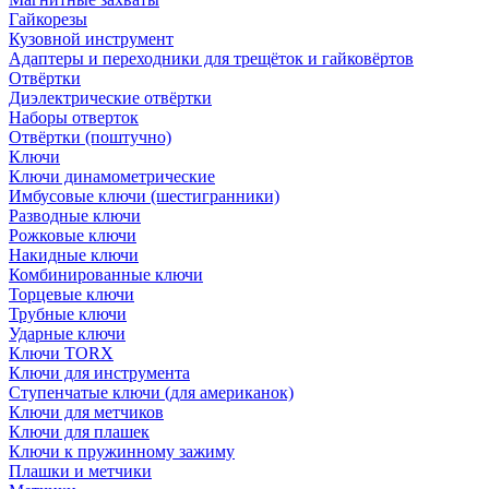
Гайкорезы
Кузовной инструмент
Адаптеры и переходники для трещёток и гайковёртов
Отвёртки
Диэлектрические отвёртки
Наборы отверток
Отвёртки (поштучно)
Ключи
Ключи динамометрические
Имбусовые ключи (шестигранники)
Разводные ключи
Рожковые ключи
Накидные ключи
Комбинированные ключи
Торцевые ключи
Трубные ключи
Ударные ключи
Ключи TORX
Ключи для инструмента
Ступенчатые ключи (для американок)
Ключи для метчиков
Ключи для плашек
Ключи к пружинному зажиму
Плашки и метчики