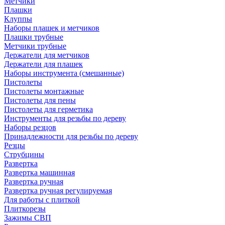
Метчики
Плашки
Клуппы
Наборы плашек и метчиков
Плашки трубные
Метчики трубные
Держатели для метчиков
Держатели для плашек
Наборы инструмента (смешанные)
Пистолеты
Пистолеты монтажные
Пистолеты для пены
Пистолеты для герметика
Инструменты для резьбы по дереву
Наборы резцов
Принадлежности для резьбы по дереву
Резцы
Струбцины
Развертка
Развертка машинная
Развертка ручная
Развертка ручная регулируемая
Для работы с плиткой
Плиткорезы
Зажимы СВП