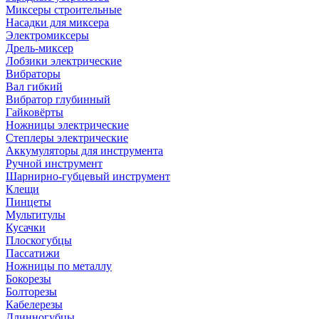
Миксеры строительные
Насадки для миксера
Электромиксеры
Дрель-миксер
Лобзики электрические
Вибраторы
Вал гибкий
Вибратор глубинный
Гайковёрты
Ножницы электрические
Степлеры электрические
Аккумуляторы для инструмента
Ручной инструмент
Шарнирно-губцевый инструмент
Клещи
Пинцеты
Мультитулы
Кусачки
Плоскогубцы
Пассатижи
Ножницы по металлу
Бокорезы
Болторезы
Кабелерезы
Длинногубцы