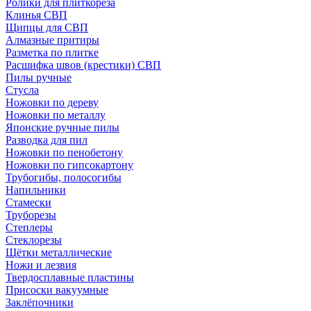
Ролики для плиткореза
Клинья СВП
Щипцы для СВП
Алмазные притиры
Разметка по плитке
Расшифка швов (крестики) СВП
Пилы ручные
Стусла
Ножовки по дереву
Ножовки по металлу
Японские ручные пилы
Разводка для пил
Ножовки по пенобетону
Ножовки по гипсокартону
Трубогибы, полосогибы
Напильники
Стамески
Труборезы
Степлеры
Стеклорезы
Щётки металлические
Ножи и лезвия
Твердосплавные пластины
Присоски вакуумные
Заклёпочники