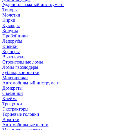
Ударно-рычажный инструмент
Топоры
Молотки
Кирки
Кувалды
Колуны
Пробойники
Ледорубы
Киянки
Кернеры
Выколотки
Строительные ломы
Ломы-гвоздодеры
Зубила, конопатки
Монтировки
Автомобильный инструмент
Домкраты
Съёмники
Клейма
Трещотки
Экстракторы
Торцевые головки
Воротки
Автомобильные щетки
Магнитные захваты