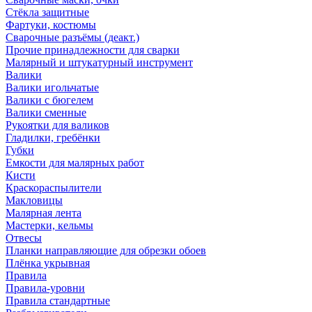
Стёкла защитные
Фартуки, костюмы
Сварочные разъёмы (деакт.)
Прочие принадлежности для сварки
Малярный и штукатурный инструмент
Валики
Валики игольчатые
Валики с бюгелем
Валики сменные
Рукоятки для валиков
Гладилки, гребёнки
Губки
Емкости для малярных работ
Кисти
Краскораспылители
Макловицы
Малярная лента
Мастерки, кельмы
Отвесы
Планки направляющие для обрезки обоев
Плёнка укрывная
Правила
Правила-уровни
Правила стандартные