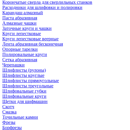
Корончатые сверла для сверлильных станков
Расходники для шлифовки и полировки
Карандаш алмазный
Паста абразивная
Алмазные чашки
Заточные круги и чашки
Круги лепестковые
Круги лепестковые веерные
Лента абразивная бесконечная
Опорные тарелки
Полировальные круги
Сетка абразивная
Черепашки
Шлифлисты (рулоны)
Шлифлисты круглые
Шлифлисты прямоугольные
Шлифлисты треугольные
Шлифовальные губки
Шлифовальные круги
Щетки для шифмашин
Скотч
Смазка
Точильные камни
Фрезы
Борфрезы