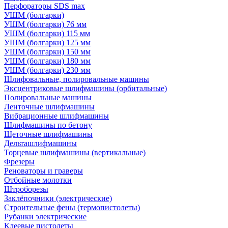
Перфораторы SDS max
УШМ (болгарки)
УШМ (болгарки) 76 мм
УШМ (болгарки) 115 мм
УШМ (болгарки) 125 мм
УШМ (болгарки) 150 мм
УШМ (болгарки) 180 мм
УШМ (болгарки) 230 мм
Шлифовальные, полировальные машины
Эксцентриковые шлифмашины (орбитальные)
Полировальные машины
Ленточные шлифмашины
Вибрационные шлифмашины
Шлифмашины по бетону
Щеточные шлифмашины
Дельташлифмашины
Торцевые шлифмашины (вертикальные)
Фрезеры
Реноваторы и граверы
Отбойные молотки
Штроборезы
Заклёпочники (электрические)
Строительные фены (термопистолеты)
Рубанки электрические
Клеевые пистолеты