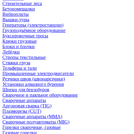
Строительные леса
Бетономешалки
Виброплиты
Вышки-туры
Генераторы (электростанции)
Грузоподъёмное оборудование
Буксировочные тросы
Крюки грузовые
Блоки и блочки
Лебёдки
Стропы текстильные
Стяжки груза
Тельферы и тали
Промышленные электродвигатели
Резчики швов (швонарезчики)
Установки алмазного бурения
Шнеки для бензобуров
Сварочное и паяльное оборудование
Сварочные аппараты
Аргоновая сварка (TIG)
Плазморезы (CUT)
Сварочные аппараты (MMA)
Сварочные полуавтоматы (MIG)
Горелки сварочные, газовые
Газовые горелки