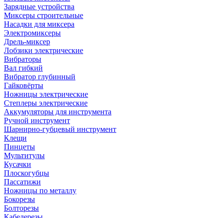
Зарядные устройства
Миксеры строительные
Насадки для миксера
Электромиксеры
Дрель-миксер
Лобзики электрические
Вибраторы
Вал гибкий
Вибратор глубинный
Гайковёрты
Ножницы электрические
Степлеры электрические
Аккумуляторы для инструмента
Ручной инструмент
Шарнирно-губцевый инструмент
Клещи
Пинцеты
Мультитулы
Кусачки
Плоскогубцы
Пассатижи
Ножницы по металлу
Бокорезы
Болторезы
Кабелерезы