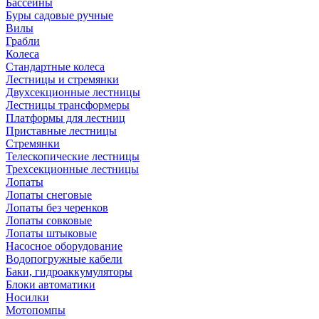
Бассейны
Буры садовые ручные
Вилы
Грабли
Колеса
Стандартные колеса
Лестницы и стремянки
Двухсекционные лестницы
Лестницы трансформеры
Платформы для лестниц
Приставные лестницы
Стремянки
Телескопические лестницы
Трехсекционные лестницы
Лопаты
Лопаты снеговые
Лопаты без черенков
Лопаты совковые
Лопаты штыковые
Насосное оборудование
Водопогружные кабели
Баки, гидроаккумуляторы
Блоки автоматики
Носилки
Мотопомпы