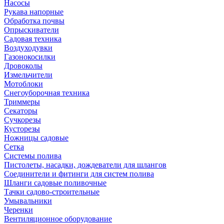
Насосы
Рукава напорные
Обработка почвы
Опрыскиватели
Садовая техника
Воздуходувки
Газонокосилки
Дровоколы
Измельчители
Мотоблоки
Снегоуборочная техника
Триммеры
Секаторы
Сучкорезы
Кусторезы
Ножницы садовые
Сетка
Системы полива
Пистолеты, насадки, дождеватели для шлангов
Соединители и фитинги для систем полива
Шланги садовые поливочные
Тачки садово-строительные
Умывальники
Черенки
Вентиляционное оборудование