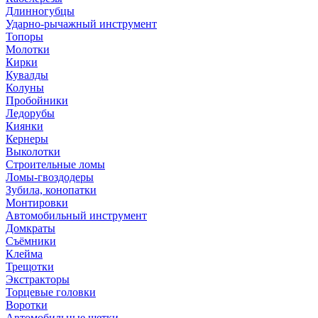
Длинногубцы
Ударно-рычажный инструмент
Топоры
Молотки
Кирки
Кувалды
Колуны
Пробойники
Ледорубы
Киянки
Кернеры
Выколотки
Строительные ломы
Ломы-гвоздодеры
Зубила, конопатки
Монтировки
Автомобильный инструмент
Домкраты
Съёмники
Клейма
Трещотки
Экстракторы
Торцевые головки
Воротки
Автомобильные щетки