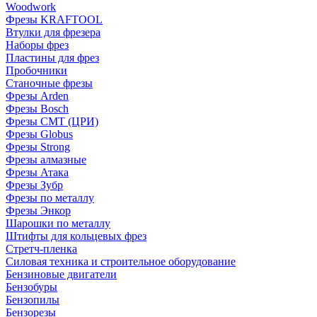
Woodwork
Фрезы KRAFTOOL
Втулки для фрезера
Наборы фрез
Пластины для фрез
Пробочники
Станочные фрезы
Фрезы Arden
Фрезы Bosch
Фрезы CMT (ЦРИ)
Фрезы Globus
Фрезы Strong
Фрезы алмазные
Фрезы Атака
Фрезы Зубр
Фрезы по металлу
Фрезы Энкор
Шарошки по металлу
Штифты для кольцевых фрез
Стретч-пленка
Силовая техника и строительное оборудование
Бензиновые двигатели
Бензобуры
Бензопилы
Бензорезы