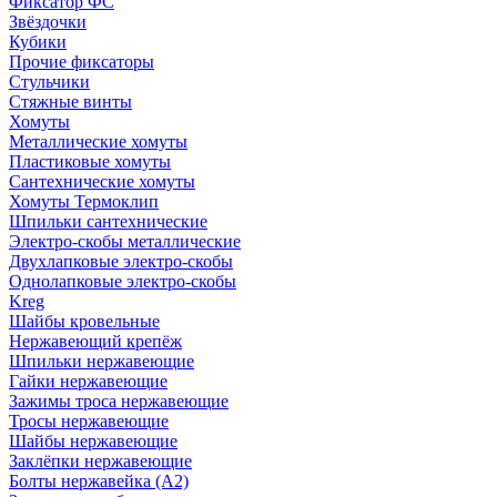
Фиксатор ФС
Звёздочки
Кубики
Прочие фиксаторы
Стульчики
Стяжные винты
Хомуты
Металлические хомуты
Пластиковые хомуты
Сантехнические хомуты
Хомуты Термоклип
Шпильки сантехнические
Электро-скобы металлические
Двухлапковые электро-скобы
Однолапковые электро-скобы
Kreg
Шайбы кровельные
Нержавеющий крепёж
Шпильки нержавеющие
Гайки нержавеющие
Зажимы троса нержавеющие
Тросы нержавеющие
Шайбы нержавеющие
Заклёпки нержавеющие
Болты нержавейка (А2)