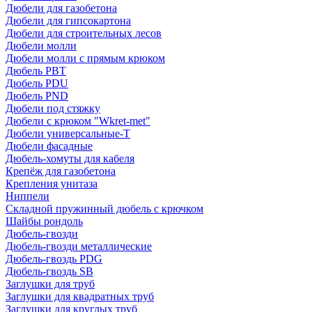
Дюбели для газобетона
Дюбели для гипсокартона
Дюбели для строительных лесов
Дюбели молли
Дюбели молли с прямым крюком
Дюбель PBT
Дюбель PDU
Дюбель PND
Дюбели под стяжку
Дюбели с крюком "Wkret-met"
Дюбели универсальные-Т
Дюбели фасадные
Дюбель-хомуты для кабеля
Крепёж для газобетона
Крепления унитаза
Ниппели
Складной пружинный дюбель с крючком
Шайбы рондоль
Дюбель-гвозди
Дюбель-гвозди металлические
Дюбель-гвоздь PDG
Дюбель-гвоздь SB
Заглушки для труб
Заглушки для квадратных труб
Заглушки для круглых труб