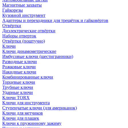
Магнитные захваты
Гайкорезы
Кузовной инструмент
Адаптеры и переходники для трещёток и гайковёртов
Отвёртки
Диэлектрические отвёртки
Наборы отверток
Отвёртки (поштучно)
Ключи
Ключи динамометрические
Имбусовые ключи (шестигранники)
Разводные ключи
Рожковые ключи
Накидные ключи
Комбинированные ключи
Торцевые ключи
Трубные ключи
Ударные ключи
Ключи TORX
Ключи для инструмента
Ступенчатые ключи (для американок)
Ключи для метчиков
Ключи для плашек
Ключи к пружинному зажиму