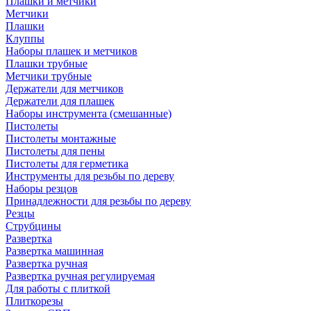
Плашки и метчики
Метчики
Плашки
Клуппы
Наборы плашек и метчиков
Плашки трубные
Метчики трубные
Держатели для метчиков
Держатели для плашек
Наборы инструмента (смешанные)
Пистолеты
Пистолеты монтажные
Пистолеты для пены
Пистолеты для герметика
Инструменты для резьбы по дереву
Наборы резцов
Принадлежности для резьбы по дереву
Резцы
Струбцины
Развертка
Развертка машинная
Развертка ручная
Развертка ручная регулируемая
Для работы с плиткой
Плиткорезы