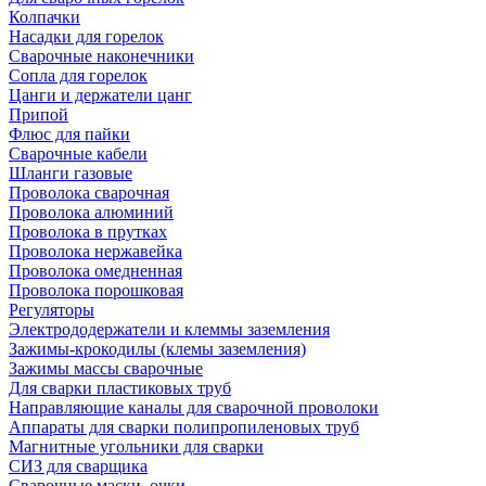
Колпачки
Насадки для горелок
Сварочные наконечники
Сопла для горелок
Цанги и держатели цанг
Припой
Флюс для пайки
Сварочные кабели
Шланги газовые
Проволока сварочная
Проволока алюминий
Проволока в прутках
Проволока нержавейка
Проволока омедненная
Проволока порошковая
Регуляторы
Электрододержатели и клеммы заземления
Зажимы-крокодилы (клемы заземления)
Зажимы массы сварочные
Для сварки пластиковых труб
Направляющие каналы для сварочной проволоки
Аппараты для сварки полипропиленовых труб
Магнитные угольники для сварки
СИЗ для сварщика
Сварочные маски, очки