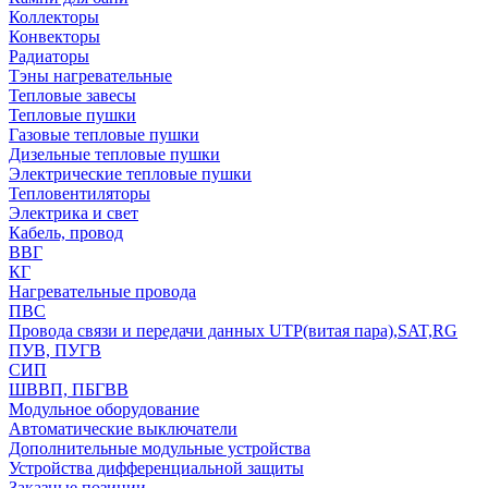
Коллекторы
Конвекторы
Радиаторы
Тэны нагревательные
Тепловые завесы
Тепловые пушки
Газовые тепловые пушки
Дизельные тепловые пушки
Электрические тепловые пушки
Тепловентиляторы
Электрика и свет
Кабель, провод
ВВГ
КГ
Нагревательные провода
ПВС
Провода связи и передачи данных UTP(витая пара),SAT,RG
ПУВ, ПУГВ
СИП
ШВВП, ПБГВВ
Модульное оборудование
Автоматические выключатели
Дополнительные модульные устройства
Устройства дифференциальной защиты
Заказные позиции