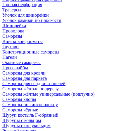
Прочая перфорация
Траверсы
Уголок для шинорейки
Уголок рамный по плоскости
Шинорейка
Проволока
Саморезы
Винты-конфирматы
Глухари
Конструкционные саморезы
Нагели
Оконные саморезы
Прессшайбы
Саморезы для кровли
Саморезы для паркета
Саморезы для сендвич-панелей
Саморезы жёлтые по дереву
Саморезы жёлтые универсальные (поштучно)
Саморезы клопы
Саморезы по гипсоволокну
Саморезы чёрные
Шуруп костыль Г-образный
Шурупы с кольцом
Шурупы с полукольцом
Русский саморез