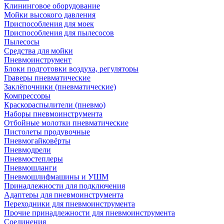
Клининговое оборудование
Мойки высокого давления
Приспособления для моек
Приспособления для пылесосов
Пылесосы
Средства для мойки
Пневмоинструмент
Блоки подготовки воздуха, регуляторы
Граверы пневматические
Заклёпочники (пневматические)
Компрессоры
Краскораспылители (пневмо)
Наборы пневмоинструмента
Отбойные молотки пневматические
Пистолеты продувочные
Пневмогайковёрты
Пневмодрели
Пневмостеплеры
Пневмошланги
Пневмошлифмашины и УШМ
Принадлежности для подключения
Адаптеры для пневмоинструмента
Переходники для пневмоинструмента
Прочие принадлежности для пневмоинструмента
Соединения