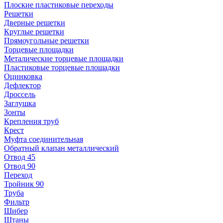
Плоские пластиковые переходы
Решетки
Дверные решетки
Круглые решетки
Прямоугольные решетки
Торцевые площадки
Металические торцевые площадки
Пластиковые торцевые площадки
Оцинковка
Дефлектор
Дроссель
Заглушка
Зонты
Крепления труб
Крест
Муфта соединительная
Обратный клапан металлический
Отвод 45
Отвод 90
Переход
Тройник 90
Труба
Фильтр
Шибер
Штаны