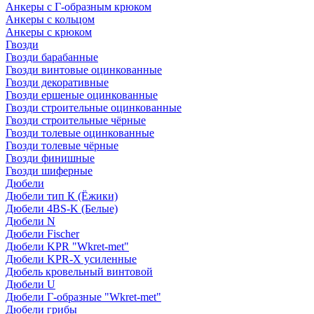
Анкеры с Г-образным крюком
Анкеры с кольцом
Анкеры с крюком
Гвозди
Гвозди барабанные
Гвозди винтовые оцинкованные
Гвозди декоративные
Гвозди ершеные оцинкованные
Гвозди строительные оцинкованные
Гвозди строительные чёрные
Гвозди толевые оцинкованные
Гвозди толевые чёрные
Гвозди финишные
Гвозди шиферные
Дюбели
Дюбели тип К (Ёжики)
Дюбели 4BS-K (Белые)
Дюбели N
Дюбели Fischer
Дюбели KPR "Wkret-met"
Дюбели KPR-Х усиленные
Дюбель кровельный винтовой
Дюбели U
Дюбели Г-образные "Wkret-met"
Дюбели грибы