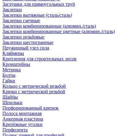
Заглушки для прямоугольных труб
Заклепки
Заклепки вытяжные (сталь/сталь)
Заклепки гаечные
Заклепки комбинированные (алюмин./сталь)
Заклепки комбинированные цветные (алюмин./сталь)
Заклепки резьбовые
Заклепки шестигранные
Пружинный узел сила
Кляймеры
Крепления для строительных лесов
Кронштейны
Метрика
Болты
Гайки
Кольцо с метрической резьбой
Крюки с метрической резьбой
Шайбы
Шпильки
Перфорированный крепеж
Полоса монтажная
Анкерная пластина
Крепёжные уголки
Перфолента
Подвес прямой для профилей