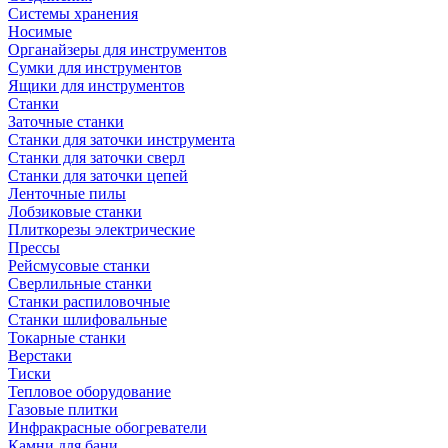
Системы хранения
Носимые
Органайзеры для инструментов
Сумки для инструментов
Ящики для инструментов
Станки
Заточные станки
Станки для заточки инструмента
Станки для заточки сверл
Станки для заточки цепей
Ленточные пилы
Лобзиковые станки
Плиткорезы электрические
Прессы
Рейсмусовые станки
Сверлильные станки
Станки распиловочные
Станки шлифовальные
Токарные станки
Верстаки
Тиски
Тепловое оборудование
Газовые плитки
Инфракрасные обогреватели
Камни для бани