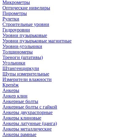
Микрометры
Оптические нивелиры
Пирометры
Рулетки
Строительные уровни
Гидроуровни
Уровни пузырьковые
Уровни пузырьковые магнитные
Уровни-угольники
Толщиномеры
Треноги (штативы)
Угольники
Штангенциркули
Щупы измерительные
Измерители влажности
Крепёж
Анкеры
Анкер клин
Анкерные болты
Анкерные болты с гайкой
Анкеры двухраспорные
Анкеры клиновые
Анкеры латунные (цанга)
Анкеры металлические
Анкеры рамные