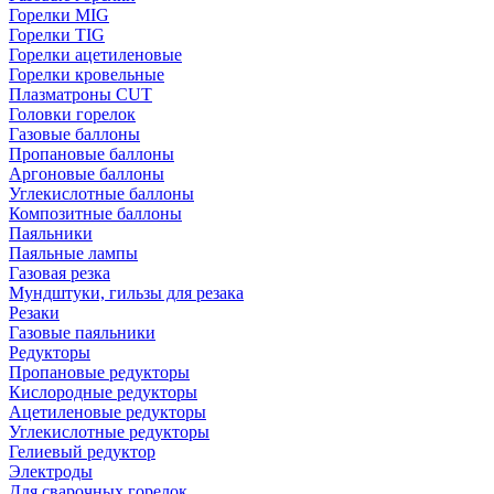
Горелки MIG
Горелки TIG
Горелки ацетиленовые
Горелки кровельные
Плазматроны CUT
Головки горелок
Газовые баллоны
Пропановые баллоны
Аргоновые баллоны
Углекислотные баллоны
Композитные баллоны
Паяльники
Паяльные лампы
Газовая резка
Мундштуки, гильзы для резака
Резаки
Газовые паяльники
Редукторы
Пропановые редукторы
Кислородные редукторы
Ацетиленовые редукторы
Углекислотные редукторы
Гелиевый редуктор
Электроды
Для сварочных горелок