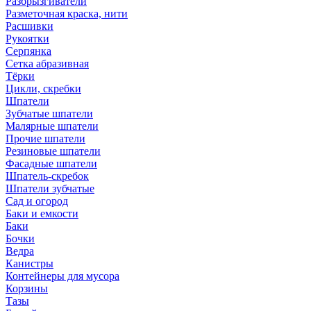
Разбрызгиватели
Разметочная краска, нити
Расшивки
Рукоятки
Серпянка
Сетка абразивная
Тёрки
Цикли, скребки
Шпатели
Зубчатые шпатели
Малярные шпатели
Прочие шпатели
Резиновые шпатели
Фасадные шпатели
Шпатель-скребок
Шпатели зубчатые
Сад и огород
Баки и емкости
Баки
Бочки
Ведра
Канистры
Контейнеры для мусора
Корзины
Тазы