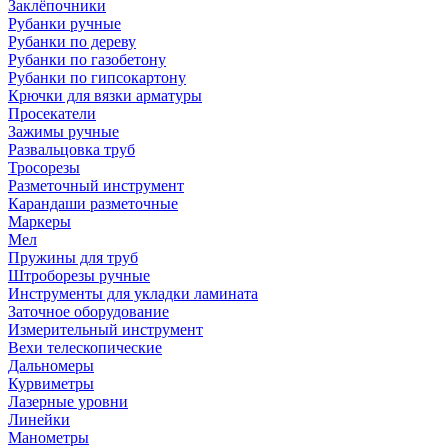
Заклёпочники
Рубанки ручные
Рубанки по дереву
Рубанки по газобетону
Рубанки по гипсокартону
Крючки для вязки арматуры
Просекатели
Зажимы ручные
Развальцовка труб
Тросорезы
Разметочный инструмент
Карандаши разметочные
Маркеры
Мел
Пружины для труб
Штроборезы ручные
Инструменты для укладки ламината
Заточное оборудование
Измерительный инструмент
Вехи телескопические
Дальномеры
Курвиметры
Лазерные уровни
Линейки
Манометры