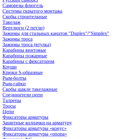
Саморезы флюгель
Системы скрытого монтажа
Скобы строительные
Такелаж
Вертлюги (2 петли)
Зажимы для стальных канатов "Duplex"/"Simplex"
Зажимы троса
Зажимы троса (втулка)
Карабины винтовые
Карабины пожарные
Карабины с фиксатором
Коуши
Крюки S-образные
Рым-болты
Рым-гайки
Скобы шакле такелажные
Соединители цепи
Талрепы
Тросы
Цепи
Фиксаторы арматуры
Защитные колпачки на арматуру
Фиксаторы арматуры «конус»
Фиксаторы арматуры «опора»