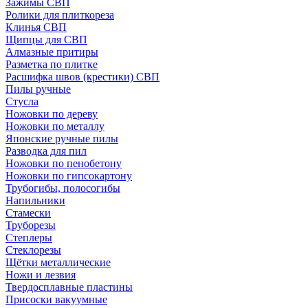
Зажимы СВП
Ролики для плиткореза
Клинья СВП
Щипцы для СВП
Алмазные притиры
Разметка по плитке
Расшифка швов (крестики) СВП
Пилы ручные
Стусла
Ножовки по дереву
Ножовки по металлу
Японские ручные пилы
Разводка для пил
Ножовки по пенобетону
Ножовки по гипсокартону
Трубогибы, полосогибы
Напильники
Стамески
Труборезы
Степлеры
Стеклорезы
Щётки металлические
Ножи и лезвия
Твердосплавные пластины
Присоски вакуумные