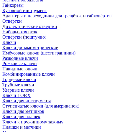
Гайкорезы
Кузовной инструмент
Адаптеры и переходники для трещёток и гайковёртов
Отвёртки
Диэлектрические отвёртки
Наборы отверток
Отвёртки (поштучно)
Ключи
Ключи динамометрические
Имбусовые ключи (шестигранники)
Разводные ключи
Рожковые ключи
Накидные ключи
Комбинированные ключи
Торцевые ключи
Трубные ключи
Ударные ключи
Ключи TORX
Ключи для инструмента
Ступенчатые ключи (для американок)
Ключи для метчиков
Ключи для плашек
Ключи к пружинному зажиму
Плашки и метчики