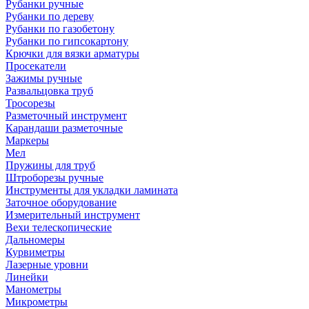
Рубанки ручные
Рубанки по дереву
Рубанки по газобетону
Рубанки по гипсокартону
Крючки для вязки арматуры
Просекатели
Зажимы ручные
Развальцовка труб
Тросорезы
Разметочный инструмент
Карандаши разметочные
Маркеры
Мел
Пружины для труб
Штроборезы ручные
Инструменты для укладки ламината
Заточное оборудование
Измерительный инструмент
Вехи телескопические
Дальномеры
Курвиметры
Лазерные уровни
Линейки
Манометры
Микрометры