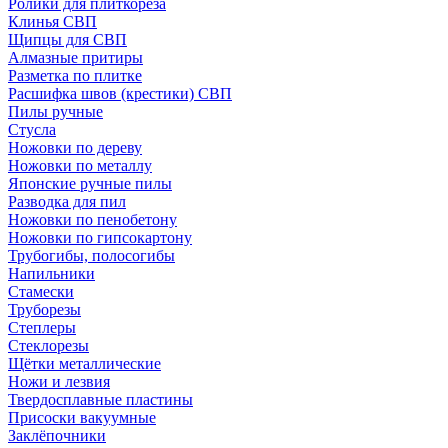
Ролики для плиткореза
Клинья СВП
Щипцы для СВП
Алмазные притиры
Разметка по плитке
Расшифка швов (крестики) СВП
Пилы ручные
Стусла
Ножовки по дереву
Ножовки по металлу
Японские ручные пилы
Разводка для пил
Ножовки по пенобетону
Ножовки по гипсокартону
Трубогибы, полосогибы
Напильники
Стамески
Труборезы
Степлеры
Стеклорезы
Щётки металлические
Ножи и лезвия
Твердосплавные пластины
Присоски вакуумные
Заклёпочники