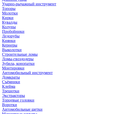
Ударно-рычажный инструмент
Топоры
Молотки
Кирки
Кувалды
Колуны
Пробойники
Ледорубы
Киянки
Кернеры
Выколотки
Строительные ломы
Ломы-гвоздодеры
Зубила, конопатки
Монтировки
Автомобильный инструмент
Домкраты
Съёмники
Клейма
Трещотки
Экстракторы
Торцевые головки
Воротки
Автомобильные щетки
Магнитные захваты