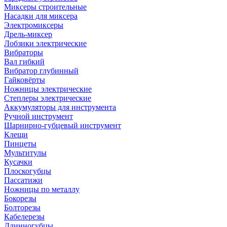
Миксеры строительные
Насадки для миксера
Электромиксеры
Дрель-миксер
Лобзики электрические
Вибраторы
Вал гибкий
Вибратор глубинный
Гайковёрты
Ножницы электрические
Степлеры электрические
Аккумуляторы для инструмента
Ручной инструмент
Шарнирно-губцевый инструмент
Клещи
Пинцеты
Мультитулы
Кусачки
Плоскогубцы
Пассатижи
Ножницы по металлу
Бокорезы
Болторезы
Кабелерезы
Длинногубцы