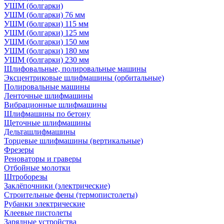
УШМ (болгарки)
УШМ (болгарки) 76 мм
УШМ (болгарки) 115 мм
УШМ (болгарки) 125 мм
УШМ (болгарки) 150 мм
УШМ (болгарки) 180 мм
УШМ (болгарки) 230 мм
Шлифовальные, полировальные машины
Эксцентриковые шлифмашины (орбитальные)
Полировальные машины
Ленточные шлифмашины
Вибрационные шлифмашины
Шлифмашины по бетону
Щеточные шлифмашины
Дельташлифмашины
Торцевые шлифмашины (вертикальные)
Фрезеры
Реноваторы и граверы
Отбойные молотки
Штроборезы
Заклёпочники (электрические)
Строительные фены (термопистолеты)
Рубанки электрические
Клеевые пистолеты
Зарядные устройства