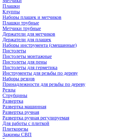
Метчики
Плашки
Клуппы
Наборы плашек и метчиков
Плашки трубные
Метчики трубные
Держатели для метчиков
Держатели для плашек
Наборы инструмента (смешанные)
Пистолеты
Пистолеты монтажные
Пистолеты для пены
Пистолеты для герметика
Инструменты для резьбы по дереву
Наборы резцов
Принадлежности для резьбы по дереву
Резцы
Струбцины
Развертка
Развертка машинная
Развертка ручная
Развертка ручная регулируемая
Для работы с плиткой
Плиткорезы
Зажимы СВП