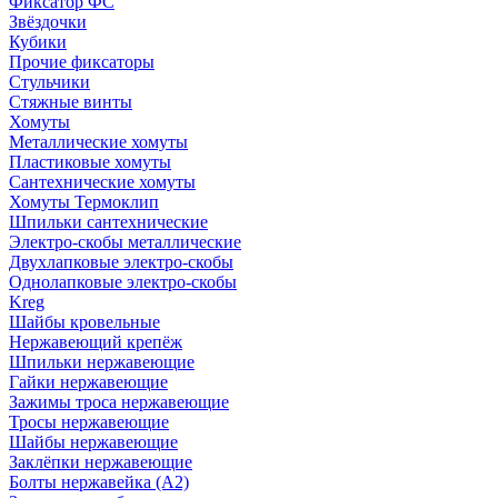
Фиксатор ФС
Звёздочки
Кубики
Прочие фиксаторы
Стульчики
Стяжные винты
Хомуты
Металлические хомуты
Пластиковые хомуты
Сантехнические хомуты
Хомуты Термоклип
Шпильки сантехнические
Электро-скобы металлические
Двухлапковые электро-скобы
Однолапковые электро-скобы
Kreg
Шайбы кровельные
Нержавеющий крепёж
Шпильки нержавеющие
Гайки нержавеющие
Зажимы троса нержавеющие
Тросы нержавеющие
Шайбы нержавеющие
Заклёпки нержавеющие
Болты нержавейка (А2)