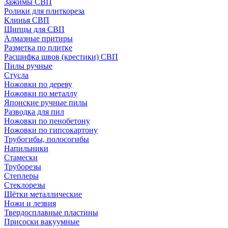
Зажимы СВП
Ролики для плиткореза
Клинья СВП
Щипцы для СВП
Алмазные притиры
Разметка по плитке
Расшифка швов (крестики) СВП
Пилы ручные
Стусла
Ножовки по дереву
Ножовки по металлу
Японские ручные пилы
Разводка для пил
Ножовки по пенобетону
Ножовки по гипсокартону
Трубогибы, полосогибы
Напильники
Стамески
Труборезы
Степлеры
Стеклорезы
Щётки металлические
Ножи и лезвия
Твердосплавные пластины
Присоски вакуумные