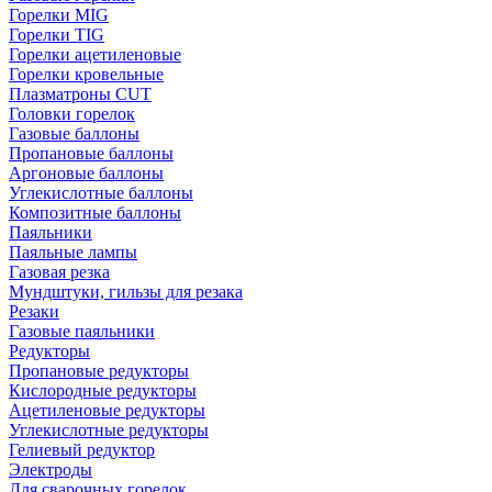
Горелки MIG
Горелки TIG
Горелки ацетиленовые
Горелки кровельные
Плазматроны CUT
Головки горелок
Газовые баллоны
Пропановые баллоны
Аргоновые баллоны
Углекислотные баллоны
Композитные баллоны
Паяльники
Паяльные лампы
Газовая резка
Мундштуки, гильзы для резака
Резаки
Газовые паяльники
Редукторы
Пропановые редукторы
Кислородные редукторы
Ацетиленовые редукторы
Углекислотные редукторы
Гелиевый редуктор
Электроды
Для сварочных горелок