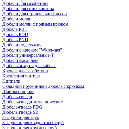
Дюбели для газобетона
Дюбели для гипсокартона
Дюбели для строительных лесов
Дюбели молли
Дюбели молли с прямым крюком
Дюбель PBT
Дюбель PDU
Дюбель PND
Дюбели под стяжку
Дюбели с крюком "Wkret-met"
Дюбели универсальные-Т
Дюбели фасадные
Дюбель-хомуты для кабеля
Крепёж для газобетона
Крепления унитаза
Ниппели
Складной пружинный дюбель с крючком
Шайбы рондоль
Дюбель-гвозди
Дюбель-гвозди металлические
Дюбель-гвоздь PDG
Дюбель-гвоздь SB
Заглушки для труб
Заглушки для квадратных труб
Заглушки для круглых труб