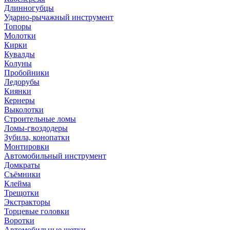
Длинногубцы
Ударно-рычажный инструмент
Топоры
Молотки
Кирки
Кувалды
Колуны
Пробойники
Ледорубы
Киянки
Кернеры
Выколотки
Строительные ломы
Ломы-гвоздодеры
Зубила, конопатки
Монтировки
Автомобильный инструмент
Домкраты
Съёмники
Клейма
Трещотки
Экстракторы
Торцевые головки
Воротки
Автомобильные щетки