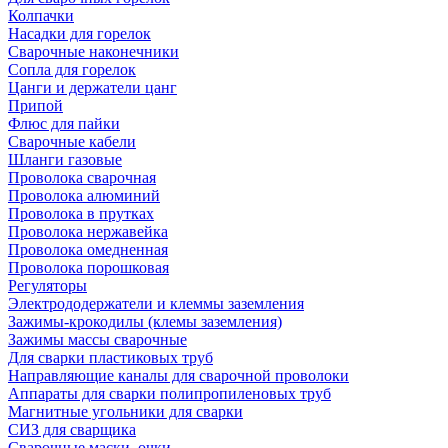
Колпачки
Насадки для горелок
Сварочные наконечники
Сопла для горелок
Цанги и держатели цанг
Припой
Флюс для пайки
Сварочные кабели
Шланги газовые
Проволока сварочная
Проволока алюминий
Проволока в прутках
Проволока нержавейка
Проволока омедненная
Проволока порошковая
Регуляторы
Электрододержатели и клеммы заземления
Зажимы-крокодилы (клемы заземления)
Зажимы массы сварочные
Для сварки пластиковых труб
Направляющие каналы для сварочной проволоки
Аппараты для сварки полипропиленовых труб
Магнитные угольники для сварки
СИЗ для сварщика
Сварочные маски, очки