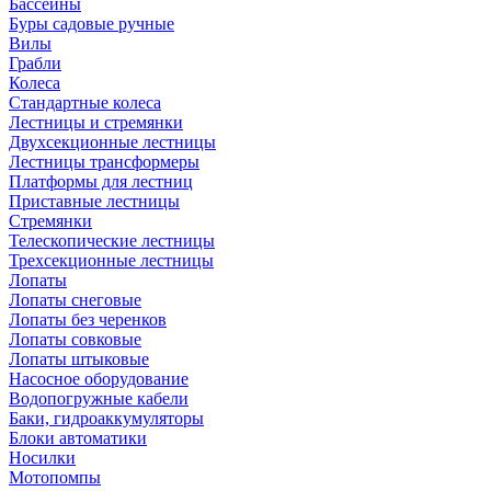
Бассейны
Буры садовые ручные
Вилы
Грабли
Колеса
Стандартные колеса
Лестницы и стремянки
Двухсекционные лестницы
Лестницы трансформеры
Платформы для лестниц
Приставные лестницы
Стремянки
Телескопические лестницы
Трехсекционные лестницы
Лопаты
Лопаты снеговые
Лопаты без черенков
Лопаты совковые
Лопаты штыковые
Насосное оборудование
Водопогружные кабели
Баки, гидроаккумуляторы
Блоки автоматики
Носилки
Мотопомпы