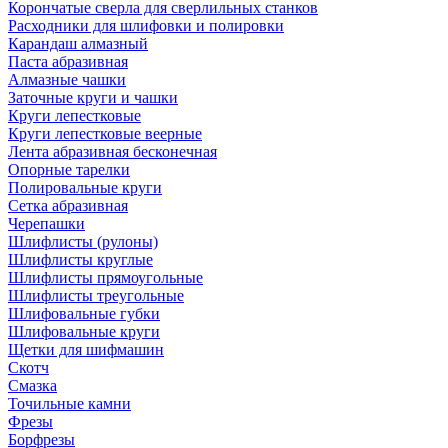
Корончатые сверла для сверлильных станков
Расходники для шлифовки и полировки
Карандаш алмазный
Паста абразивная
Алмазные чашки
Заточные круги и чашки
Круги лепестковые
Круги лепестковые веерные
Лента абразивная бесконечная
Опорные тарелки
Полировальные круги
Сетка абразивная
Черепашки
Шлифлисты (рулоны)
Шлифлисты круглые
Шлифлисты прямоугольные
Шлифлисты треугольные
Шлифовальные губки
Шлифовальные круги
Щетки для шифмашин
Скотч
Смазка
Точильные камни
Фрезы
Борфрезы