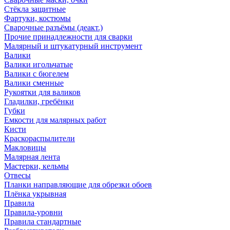
Стёкла защитные
Фартуки, костюмы
Сварочные разъёмы (деакт.)
Прочие принадлежности для сварки
Малярный и штукатурный инструмент
Валики
Валики игольчатые
Валики с бюгелем
Валики сменные
Рукоятки для валиков
Гладилки, гребёнки
Губки
Емкости для малярных работ
Кисти
Краскораспылители
Макловицы
Малярная лента
Мастерки, кельмы
Отвесы
Планки направляющие для обрезки обоев
Плёнка укрывная
Правила
Правила-уровни
Правила стандартные