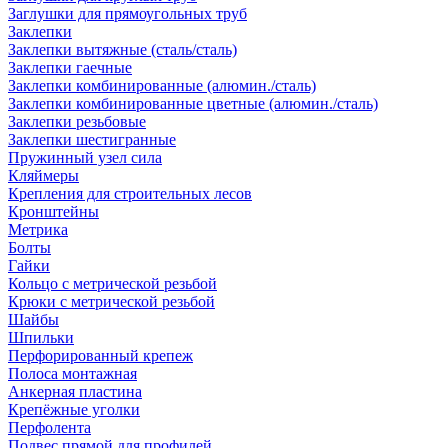
Заглушки для прямоугольных труб
Заклепки
Заклепки вытяжные (сталь/сталь)
Заклепки гаечные
Заклепки комбинированные (алюмин./сталь)
Заклепки комбинированные цветные (алюмин./сталь)
Заклепки резьбовые
Заклепки шестигранные
Пружинный узел сила
Кляймеры
Крепления для строительных лесов
Кронштейны
Метрика
Болты
Гайки
Кольцо с метрической резьбой
Крюки с метрической резьбой
Шайбы
Шпильки
Перфорированный крепеж
Полоса монтажная
Анкерная пластина
Крепёжные уголки
Перфолента
Подвес прямой для профилей