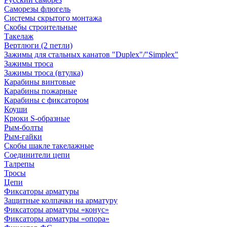
Саморезы флюгель
Системы скрытого монтажа
Скобы строительные
Такелаж
Вертлюги (2 петли)
Зажимы для стальных канатов "Duplex"/"Simplex"
Зажимы троса
Зажимы троса (втулка)
Карабины винтовые
Карабины пожарные
Карабины с фиксатором
Коуши
Крюки S-образные
Рым-болты
Рым-гайки
Скобы шакле такелажные
Соединители цепи
Талрепы
Тросы
Цепи
Фиксаторы арматуры
Защитные колпачки на арматуру
Фиксаторы арматуры «конус»
Фиксаторы арматуры «опора»