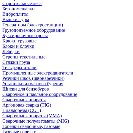
Строительные леса
Бетономешалки
Виброплиты
Вышки-туры
Генераторы (электростанции)
Грузоподъёмное оборудование
Буксировочные тросы
Крюки грузовые
Блоки и блочки
Лебёдки
Стропы текстильные
Стяжки груза
Тельферы и тали
Промышленные электродвигатели
Резчики швов (швонарезчики)
Установки алмазного бурения
Шнеки для бензобуров
Сварочное и паяльное оборудование
Сварочные аппараты
Аргоновая сварка (TIG)
Плазморезы (CUT)
Сварочные аппараты (MMA)
Сварочные полуавтоматы (MIG)
Горелки сварочные, газовые
Газовые горелки