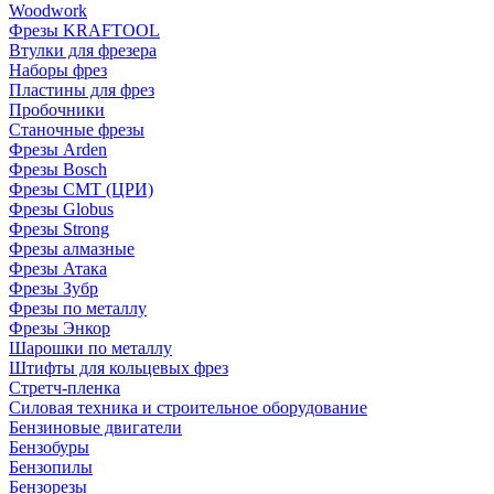
Woodwork
Фрезы KRAFTOOL
Втулки для фрезера
Наборы фрез
Пластины для фрез
Пробочники
Станочные фрезы
Фрезы Arden
Фрезы Bosch
Фрезы CMT (ЦРИ)
Фрезы Globus
Фрезы Strong
Фрезы алмазные
Фрезы Атака
Фрезы Зубр
Фрезы по металлу
Фрезы Энкор
Шарошки по металлу
Штифты для кольцевых фрез
Стретч-пленка
Силовая техника и строительное оборудование
Бензиновые двигатели
Бензобуры
Бензопилы
Бензорезы