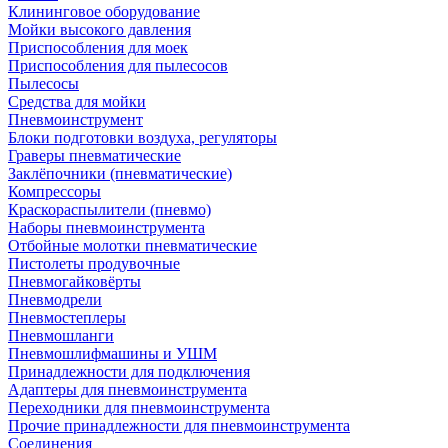
Клининговое оборудование
Мойки высокого давления
Приспособления для моек
Приспособления для пылесосов
Пылесосы
Средства для мойки
Пневмоинструмент
Блоки подготовки воздуха, регуляторы
Граверы пневматические
Заклёпочники (пневматические)
Компрессоры
Краскораспылители (пневмо)
Наборы пневмоинструмента
Отбойные молотки пневматические
Пистолеты продувочные
Пневмогайковёрты
Пневмодрели
Пневмостеплеры
Пневмошланги
Пневмошлифмашины и УШМ
Принадлежности для подключения
Адаптеры для пневмоинструмента
Переходники для пневмоинструмента
Прочие принадлежности для пневмоинструмента
Соединения