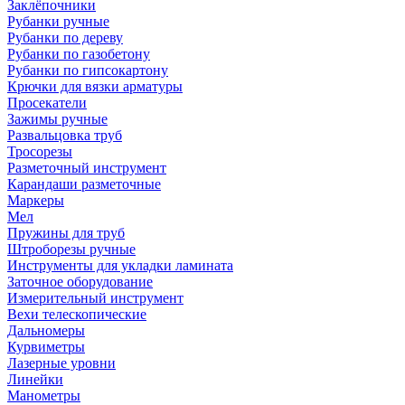
Заклёпочники
Рубанки ручные
Рубанки по дереву
Рубанки по газобетону
Рубанки по гипсокартону
Крючки для вязки арматуры
Просекатели
Зажимы ручные
Развальцовка труб
Тросорезы
Разметочный инструмент
Карандаши разметочные
Маркеры
Мел
Пружины для труб
Штроборезы ручные
Инструменты для укладки ламината
Заточное оборудование
Измерительный инструмент
Вехи телескопические
Дальномеры
Курвиметры
Лазерные уровни
Линейки
Манометры