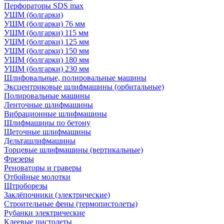
Перфораторы SDS max
УШМ (болгарки)
УШМ (болгарки) 76 мм
УШМ (болгарки) 115 мм
УШМ (болгарки) 125 мм
УШМ (болгарки) 150 мм
УШМ (болгарки) 180 мм
УШМ (болгарки) 230 мм
Шлифовальные, полировальные машины
Эксцентриковые шлифмашины (орбитальные)
Полировальные машины
Ленточные шлифмашины
Вибрационные шлифмашины
Шлифмашины по бетону
Щеточные шлифмашины
Дельташлифмашины
Торцевые шлифмашины (вертикальные)
Фрезеры
Реноваторы и граверы
Отбойные молотки
Штроборезы
Заклёпочники (электрические)
Строительные фены (термопистолеты)
Рубанки электрические
Клеевые пистолеты