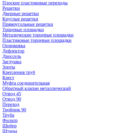
Плоские пластиковые переходы
Решетки
Дверные решетки
Круглые решетки
Прямоугольные решетки
Торцевые площадки
Металические торцевые площадки
Пластиковые торцевые площадки
Оцинковка
Дефлектор
Дроссель
Заглушка
Зонты
Крепления труб
Крест
Муфта соединительная
Обратный клапан металлический
Отвод 45
Отвод 90
Переход
Тройник 90
Труба
Фильтр
Шибер
Штаны