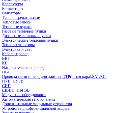
Коллекторы
Конвекторы
Радиаторы
Тэны нагревательные
Тепловые завесы
Тепловые пушки
Газовые тепловые пушки
Дизельные тепловые пушки
Электрические тепловые пушки
Тепловентиляторы
Электрика и свет
Кабель, провод
ВВГ
КГ
Нагревательные провода
ПВС
Провода связи и передачи данных UTP(витая пара),SAT,RG
ПУВ, ПУГВ
СИП
ШВВП, ПБГВВ
Модульное оборудование
Автоматические выключатели
Дополнительные модульные устройства
Устройства дифференциальной защиты
Заказные позиции