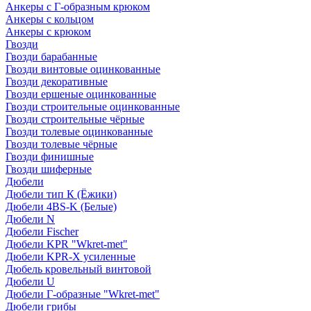
Анкеры с Г-образным крюком
Анкеры с кольцом
Анкеры с крюком
Гвозди
Гвозди барабанные
Гвозди винтовые оцинкованные
Гвозди декоративные
Гвозди ершеные оцинкованные
Гвозди строительные оцинкованные
Гвозди строительные чёрные
Гвозди толевые оцинкованные
Гвозди толевые чёрные
Гвозди финишные
Гвозди шиферные
Дюбели
Дюбели тип К (Ёжики)
Дюбели 4BS-K (Белые)
Дюбели N
Дюбели Fischer
Дюбели KPR "Wkret-met"
Дюбели KPR-Х усиленные
Дюбель кровельный винтовой
Дюбели U
Дюбели Г-образные "Wkret-met"
Дюбели грибы