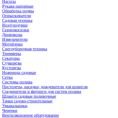
Насосы
Рукава напорные
Обработка почвы
Опрыскиватели
Садовая техника
Воздуходувки
Газонокосилки
Дровоколы
Измельчители
Мотоблоки
Снегоуборочная техника
Триммеры
Секаторы
Сучкорезы
Кусторезы
Ножницы садовые
Сетка
Системы полива
Пистолеты, насадки, дождеватели для шлангов
Соединители и фитинги для систем полива
Шланги садовые поливочные
Тачки садово-строительные
Умывальники
Черенки
Вентиляционное оборудование