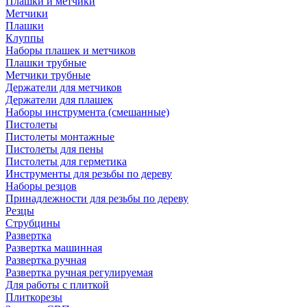
Плашки и метчики
Метчики
Плашки
Клуппы
Наборы плашек и метчиков
Плашки трубные
Метчики трубные
Держатели для метчиков
Держатели для плашек
Наборы инструмента (смешанные)
Пистолеты
Пистолеты монтажные
Пистолеты для пены
Пистолеты для герметика
Инструменты для резьбы по дереву
Наборы резцов
Принадлежности для резьбы по дереву
Резцы
Струбцины
Развертка
Развертка машинная
Развертка ручная
Развертка ручная регулируемая
Для работы с плиткой
Плиткорезы