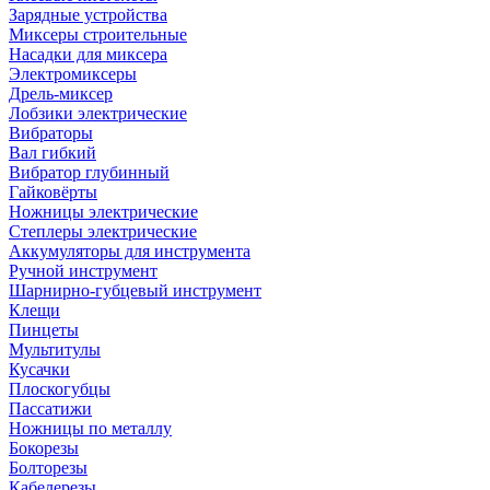
Зарядные устройства
Миксеры строительные
Насадки для миксера
Электромиксеры
Дрель-миксер
Лобзики электрические
Вибраторы
Вал гибкий
Вибратор глубинный
Гайковёрты
Ножницы электрические
Степлеры электрические
Аккумуляторы для инструмента
Ручной инструмент
Шарнирно-губцевый инструмент
Клещи
Пинцеты
Мультитулы
Кусачки
Плоскогубцы
Пассатижи
Ножницы по металлу
Бокорезы
Болторезы
Кабелерезы