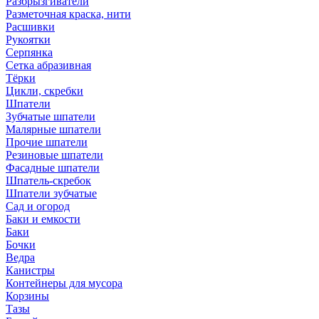
Разбрызгиватели
Разметочная краска, нити
Расшивки
Рукоятки
Серпянка
Сетка абразивная
Тёрки
Цикли, скребки
Шпатели
Зубчатые шпатели
Малярные шпатели
Прочие шпатели
Резиновые шпатели
Фасадные шпатели
Шпатель-скребок
Шпатели зубчатые
Сад и огород
Баки и емкости
Баки
Бочки
Ведра
Канистры
Контейнеры для мусора
Корзины
Тазы