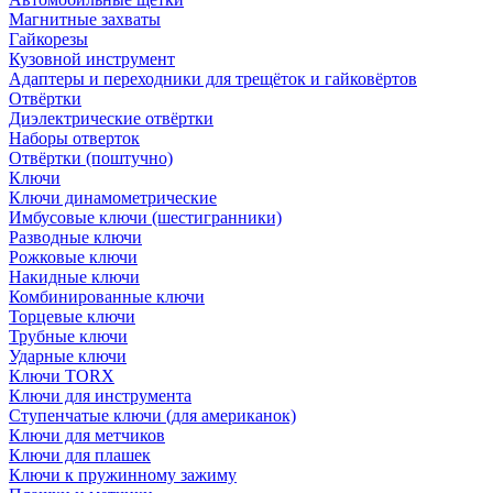
Магнитные захваты
Гайкорезы
Кузовной инструмент
Адаптеры и переходники для трещёток и гайковёртов
Отвёртки
Диэлектрические отвёртки
Наборы отверток
Отвёртки (поштучно)
Ключи
Ключи динамометрические
Имбусовые ключи (шестигранники)
Разводные ключи
Рожковые ключи
Накидные ключи
Комбинированные ключи
Торцевые ключи
Трубные ключи
Ударные ключи
Ключи TORX
Ключи для инструмента
Ступенчатые ключи (для американок)
Ключи для метчиков
Ключи для плашек
Ключи к пружинному зажиму