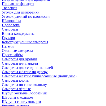
Прочая перфорация
Траверсы
Уголок для шинорейки
Уголок рамный по плоскости
Шинорейка
Проволока
Саморезы
Винты-конфирматы
Глухари
Конструкционные саморезы
Нагели
Оконные саморезы
Прессшайбы
Саморезы для кровли
Саморезы для паркета
Саморезы для сендвич-панелей
Саморезы жёлтые по дереву
Саморезы жёлтые универсальные (поштучно)
Саморезы клопы
Саморезы по гипсоволокну
Саморезы чёрные
Шуруп костыль Г-образный
Шурупы с кольцом
Шурупы с полукольцом
Русский саморез