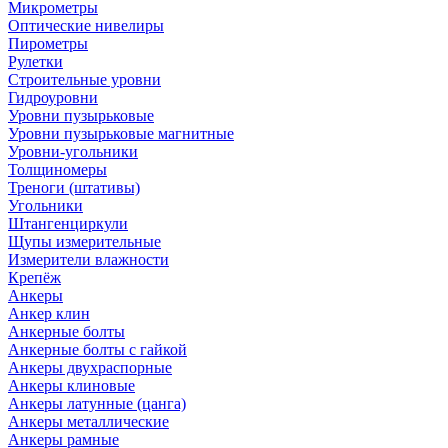
Микрометры
Оптические нивелиры
Пирометры
Рулетки
Строительные уровни
Гидроуровни
Уровни пузырьковые
Уровни пузырьковые магнитные
Уровни-угольники
Толщиномеры
Треноги (штативы)
Угольники
Штангенциркули
Щупы измерительные
Измерители влажности
Крепёж
Анкеры
Анкер клин
Анкерные болты
Анкерные болты с гайкой
Анкеры двухраспорные
Анкеры клиновые
Анкеры латунные (цанга)
Анкеры металлические
Анкеры рамные