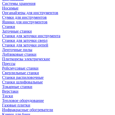
Системы хранения
Носимые
Органайзеры для инструментов
Сумки для инструментов
Ящики для инструментов
Станки
Заточные станки
Станки для заточки инструмента
Станки для заточки сверл
Станки для заточки цепей
Ленточные пилы
Лобзиковые станки
Плиткорезы электрические
Прессы
Рейсмусовые станки
Сверлильные станки
Станки распиловочные
Станки шлифовальные
Токарные станки
Верстаки
Тиски
Тепловое оборудование
Газовые плитки
Инфракрасные обогреватели
Камни для бани