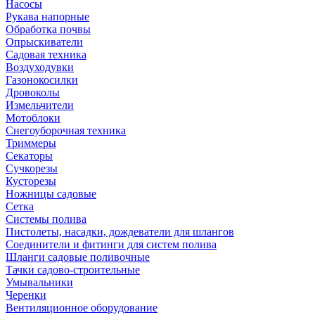
Насосы
Рукава напорные
Обработка почвы
Опрыскиватели
Садовая техника
Воздуходувки
Газонокосилки
Дровоколы
Измельчители
Мотоблоки
Снегоуборочная техника
Триммеры
Секаторы
Сучкорезы
Кусторезы
Ножницы садовые
Сетка
Системы полива
Пистолеты, насадки, дождеватели для шлангов
Соединители и фитинги для систем полива
Шланги садовые поливочные
Тачки садово-строительные
Умывальники
Черенки
Вентиляционное оборудование