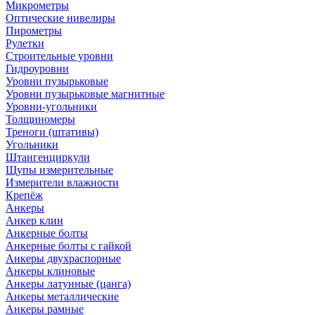
Микрометры
Оптические нивелиры
Пирометры
Рулетки
Строительные уровни
Гидроуровни
Уровни пузырьковые
Уровни пузырьковые магнитные
Уровни-угольники
Толщиномеры
Треноги (штативы)
Угольники
Штангенциркули
Щупы измерительные
Измерители влажности
Крепёж
Анкеры
Анкер клин
Анкерные болты
Анкерные болты с гайкой
Анкеры двухраспорные
Анкеры клиновые
Анкеры латунные (цанга)
Анкеры металлические
Анкеры рамные