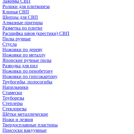
Зажимы СВП
Ролики для плиткореза
Клинья СВП
Щипцы для СВП
Алмазные притиры
Разметка по плитке
Расшифка швов (крестики) СВП
Пилы ручные
Стусла
Ножовки по дереву
Ножовки по металлу
Японские ручные пилы
Разводка для пил
Ножовки по пенобетону
Ножовки по гипсокартону
Трубогибы, полосогибы
Напильники
Стамески
Труборезы
Степлеры
Стеклорезы
Щётки металлические
Ножи и лезвия
Твердосплавные пластины
Присоски вакуумные