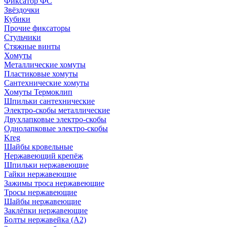
Фиксатор ФС
Звёздочки
Кубики
Прочие фиксаторы
Стульчики
Стяжные винты
Хомуты
Металлические хомуты
Пластиковые хомуты
Сантехнические хомуты
Хомуты Термоклип
Шпильки сантехнические
Электро-скобы металлические
Двухлапковые электро-скобы
Однолапковые электро-скобы
Kreg
Шайбы кровельные
Нержавеющий крепёж
Шпильки нержавеющие
Гайки нержавеющие
Зажимы троса нержавеющие
Тросы нержавеющие
Шайбы нержавеющие
Заклёпки нержавеющие
Болты нержавейка (А2)