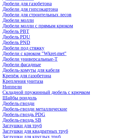
Дюбели для газобетона
Дюбели для гипсокартона
Дюбели для строительных лесов
Дюбели молли
Дюбели молли с прямым крюком
Дюбель PBT
Дюбель PDU
Дюбель PND
Дюбели под стяжку
Дюбели с крюком "Wkret-met"
Дюбели универсальные-Т
Дюбели фасадные
Дюбель-хомуты для кабеля
Крепёж для газобетона
Крепления унитаза
Ниппели
Складной пружинный дюбель с крючком
Шайбы рондоль
Дюбель-гвозди
Дюбель-гвозди металлические
Дюбель-гвоздь PDG
Дюбель-гвоздь SB
Заглушки для труб
Заглушки для квадратных труб
Заглушки для круглых труб