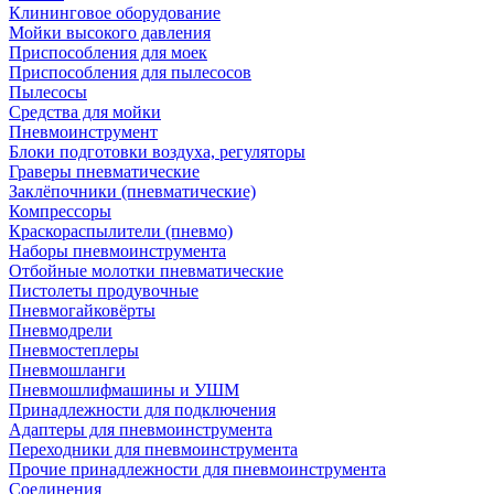
Клининговое оборудование
Мойки высокого давления
Приспособления для моек
Приспособления для пылесосов
Пылесосы
Средства для мойки
Пневмоинструмент
Блоки подготовки воздуха, регуляторы
Граверы пневматические
Заклёпочники (пневматические)
Компрессоры
Краскораспылители (пневмо)
Наборы пневмоинструмента
Отбойные молотки пневматические
Пистолеты продувочные
Пневмогайковёрты
Пневмодрели
Пневмостеплеры
Пневмошланги
Пневмошлифмашины и УШМ
Принадлежности для подключения
Адаптеры для пневмоинструмента
Переходники для пневмоинструмента
Прочие принадлежности для пневмоинструмента
Соединения