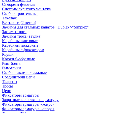
Саморезы флюгель
Системы скрытого монтажа
Скобы строительные
Такелаж
Вертлюги (2 петли)
Зажимы для стальных канатов "Duplex"/"Simplex"
Зажимы троса
Зажимы троса (втулка)
Карабины винтовые
Карабины пожарные
Карабины с фиксатором
Коуши
Крюки S-образные
Рым-болты
Рым-гайки
Скобы шакле такелажные
Соединители цепи
Талрепы
Тросы
Цепи
Фиксаторы арматуры
Защитные колпачки на арматуру
Фиксаторы арматуры «конус»
Фиксаторы арматуры «опора»