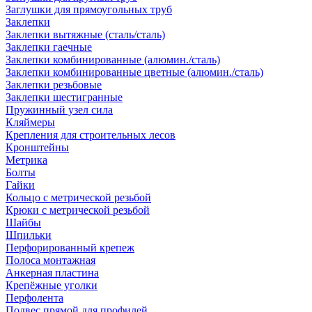
Заглушки для прямоугольных труб
Заклепки
Заклепки вытяжные (сталь/сталь)
Заклепки гаечные
Заклепки комбинированные (алюмин./сталь)
Заклепки комбинированные цветные (алюмин./сталь)
Заклепки резьбовые
Заклепки шестигранные
Пружинный узел сила
Кляймеры
Крепления для строительных лесов
Кронштейны
Метрика
Болты
Гайки
Кольцо с метрической резьбой
Крюки с метрической резьбой
Шайбы
Шпильки
Перфорированный крепеж
Полоса монтажная
Анкерная пластина
Крепёжные уголки
Перфолента
Подвес прямой для профилей