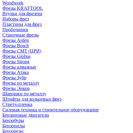
Woodwork
Фрезы KRAFTOOL
Втулки для фрезера
Наборы фрез
Пластины для фрез
Пробочники
Станочные фрезы
Фрезы Arden
Фрезы Bosch
Фрезы CMT (ЦРИ)
Фрезы Globus
Фрезы Strong
Фрезы алмазные
Фрезы Атака
Фрезы Зубр
Фрезы по металлу
Фрезы Энкор
Шарошки по металлу
Штифты для кольцевых фрез
Стретч-пленка
Силовая техника и строительное оборудование
Бензиновые двигатели
Бензобуры
Бензопилы
Бензорезы