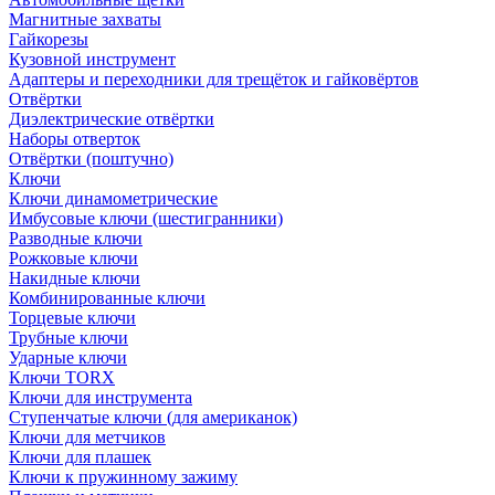
Магнитные захваты
Гайкорезы
Кузовной инструмент
Адаптеры и переходники для трещёток и гайковёртов
Отвёртки
Диэлектрические отвёртки
Наборы отверток
Отвёртки (поштучно)
Ключи
Ключи динамометрические
Имбусовые ключи (шестигранники)
Разводные ключи
Рожковые ключи
Накидные ключи
Комбинированные ключи
Торцевые ключи
Трубные ключи
Ударные ключи
Ключи TORX
Ключи для инструмента
Ступенчатые ключи (для американок)
Ключи для метчиков
Ключи для плашек
Ключи к пружинному зажиму