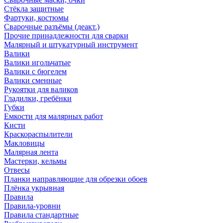
Стёкла защитные
Фартуки, костюмы
Сварочные разъёмы (деакт.)
Прочие принадлежности для сварки
Малярный и штукатурный инструмент
Валики
Валики игольчатые
Валики с бюгелем
Валики сменные
Рукоятки для валиков
Гладилки, гребёнки
Губки
Емкости для малярных работ
Кисти
Краскораспылители
Макловицы
Малярная лента
Мастерки, кельмы
Отвесы
Планки направляющие для обрезки обоев
Плёнка укрывная
Правила
Правила-уровни
Правила стандартные