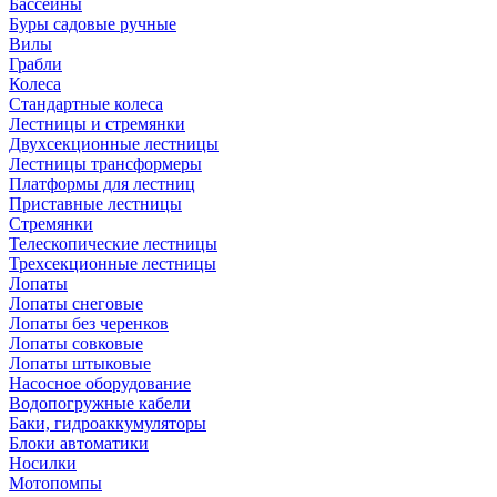
Бассейны
Буры садовые ручные
Вилы
Грабли
Колеса
Стандартные колеса
Лестницы и стремянки
Двухсекционные лестницы
Лестницы трансформеры
Платформы для лестниц
Приставные лестницы
Стремянки
Телескопические лестницы
Трехсекционные лестницы
Лопаты
Лопаты снеговые
Лопаты без черенков
Лопаты совковые
Лопаты штыковые
Насосное оборудование
Водопогружные кабели
Баки, гидроаккумуляторы
Блоки автоматики
Носилки
Мотопомпы