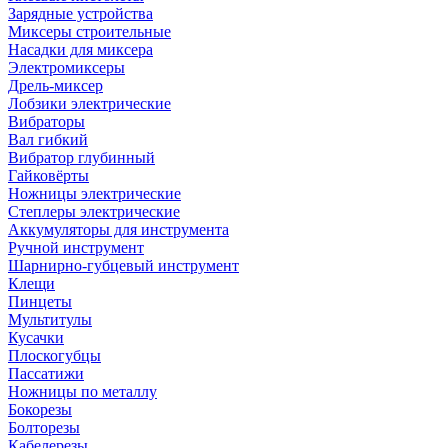
Зарядные устройства
Миксеры строительные
Насадки для миксера
Электромиксеры
Дрель-миксер
Лобзики электрические
Вибраторы
Вал гибкий
Вибратор глубинный
Гайковёрты
Ножницы электрические
Степлеры электрические
Аккумуляторы для инструмента
Ручной инструмент
Шарнирно-губцевый инструмент
Клещи
Пинцеты
Мультитулы
Кусачки
Плоскогубцы
Пассатижи
Ножницы по металлу
Бокорезы
Болторезы
Кабелерезы