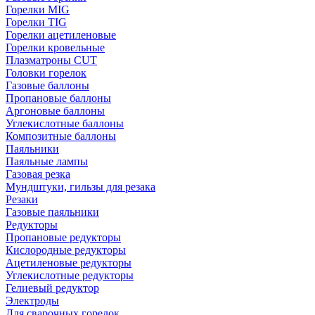
Горелки MIG
Горелки TIG
Горелки ацетиленовые
Горелки кровельные
Плазматроны CUT
Головки горелок
Газовые баллоны
Пропановые баллоны
Аргоновые баллоны
Углекислотные баллоны
Композитные баллоны
Паяльники
Паяльные лампы
Газовая резка
Мундштуки, гильзы для резака
Резаки
Газовые паяльники
Редукторы
Пропановые редукторы
Кислородные редукторы
Ацетиленовые редукторы
Углекислотные редукторы
Гелиевый редуктор
Электроды
Для сварочных горелок