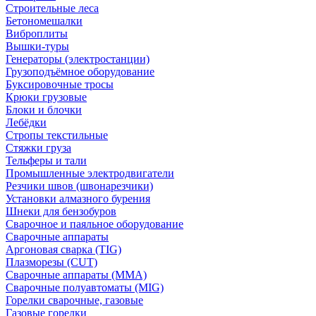
Строительные леса
Бетономешалки
Виброплиты
Вышки-туры
Генераторы (электростанции)
Грузоподъёмное оборудование
Буксировочные тросы
Крюки грузовые
Блоки и блочки
Лебёдки
Стропы текстильные
Стяжки груза
Тельферы и тали
Промышленные электродвигатели
Резчики швов (швонарезчики)
Установки алмазного бурения
Шнеки для бензобуров
Сварочное и паяльное оборудование
Сварочные аппараты
Аргоновая сварка (TIG)
Плазморезы (CUT)
Сварочные аппараты (MMA)
Сварочные полуавтоматы (MIG)
Горелки сварочные, газовые
Газовые горелки