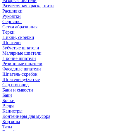
Разбрызгиватели
Разметочная краска, нити
Расшивки
Рукоятки
Серпянка
Сетка абразивная
Тёрки
Цикли, скребки
Шпатели
Зубчатые шпатели
Малярные шпатели
Прочие шпатели
Резиновые шпатели
Фасадные шпатели
Шпатель-скребок
Шпатели зубчатые
Сад и огород
Баки и емкости
Баки
Бочки
Ведра
Канистры
Контейнеры для мусора
Корзины
Тазы