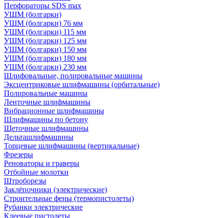
Перфораторы SDS max
УШМ (болгарки)
УШМ (болгарки) 76 мм
УШМ (болгарки) 115 мм
УШМ (болгарки) 125 мм
УШМ (болгарки) 150 мм
УШМ (болгарки) 180 мм
УШМ (болгарки) 230 мм
Шлифовальные, полировальные машины
Эксцентриковые шлифмашины (орбитальные)
Полировальные машины
Ленточные шлифмашины
Вибрационные шлифмашины
Шлифмашины по бетону
Щеточные шлифмашины
Дельташлифмашины
Торцевые шлифмашины (вертикальные)
Фрезеры
Реноваторы и граверы
Отбойные молотки
Штроборезы
Заклёпочники (электрические)
Строительные фены (термопистолеты)
Рубанки электрические
Клеевые пистолеты