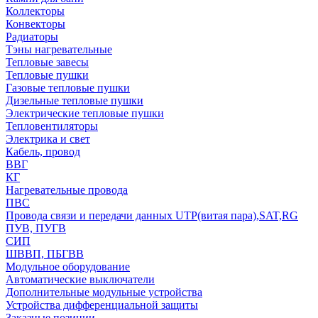
Коллекторы
Конвекторы
Радиаторы
Тэны нагревательные
Тепловые завесы
Тепловые пушки
Газовые тепловые пушки
Дизельные тепловые пушки
Электрические тепловые пушки
Тепловентиляторы
Электрика и свет
Кабель, провод
ВВГ
КГ
Нагревательные провода
ПВС
Провода связи и передачи данных UTP(витая пара),SAT,RG
ПУВ, ПУГВ
СИП
ШВВП, ПБГВВ
Модульное оборудование
Автоматические выключатели
Дополнительные модульные устройства
Устройства дифференциальной защиты
Заказные позиции