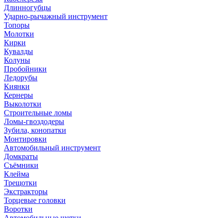
Длинногубцы
Ударно-рычажный инструмент
Топоры
Молотки
Кирки
Кувалды
Колуны
Пробойники
Ледорубы
Киянки
Кернеры
Выколотки
Строительные ломы
Ломы-гвоздодеры
Зубила, конопатки
Монтировки
Автомобильный инструмент
Домкраты
Съёмники
Клейма
Трещотки
Экстракторы
Торцевые головки
Воротки
Автомобильные щетки