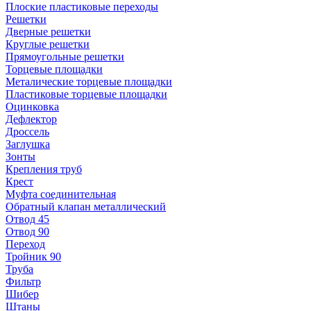
Плоские пластиковые переходы
Решетки
Дверные решетки
Круглые решетки
Прямоугольные решетки
Торцевые площадки
Металические торцевые площадки
Пластиковые торцевые площадки
Оцинковка
Дефлектор
Дроссель
Заглушка
Зонты
Крепления труб
Крест
Муфта соединительная
Обратный клапан металлический
Отвод 45
Отвод 90
Переход
Тройник 90
Труба
Фильтр
Шибер
Штаны