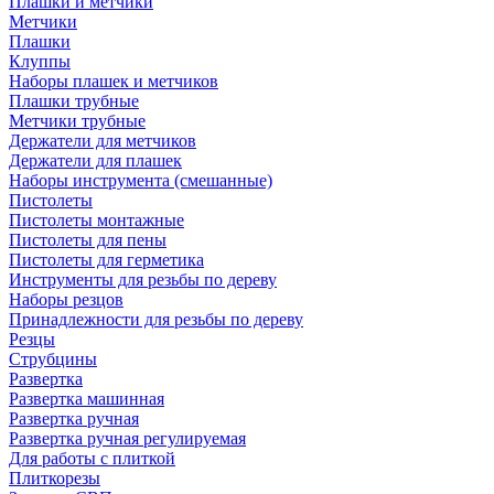
Плашки и метчики
Метчики
Плашки
Клуппы
Наборы плашек и метчиков
Плашки трубные
Метчики трубные
Держатели для метчиков
Держатели для плашек
Наборы инструмента (смешанные)
Пистолеты
Пистолеты монтажные
Пистолеты для пены
Пистолеты для герметика
Инструменты для резьбы по дереву
Наборы резцов
Принадлежности для резьбы по дереву
Резцы
Струбцины
Развертка
Развертка машинная
Развертка ручная
Развертка ручная регулируемая
Для работы с плиткой
Плиткорезы