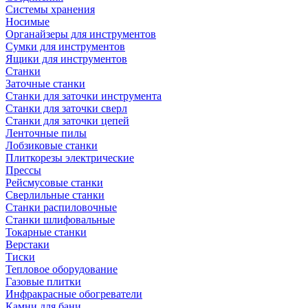
Системы хранения
Носимые
Органайзеры для инструментов
Сумки для инструментов
Ящики для инструментов
Станки
Заточные станки
Станки для заточки инструмента
Станки для заточки сверл
Станки для заточки цепей
Ленточные пилы
Лобзиковые станки
Плиткорезы электрические
Прессы
Рейсмусовые станки
Сверлильные станки
Станки распиловочные
Станки шлифовальные
Токарные станки
Верстаки
Тиски
Тепловое оборудование
Газовые плитки
Инфракрасные обогреватели
Камни для бани