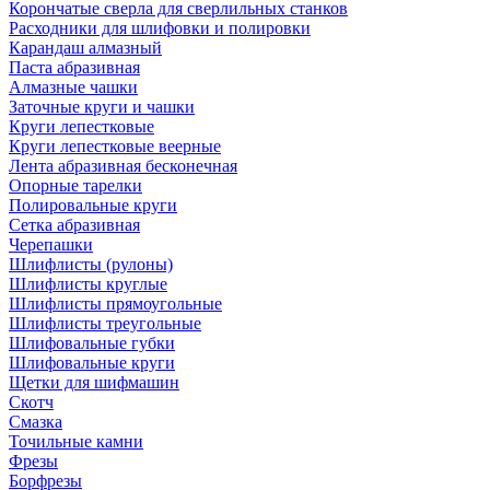
Корончатые сверла для сверлильных станков
Расходники для шлифовки и полировки
Карандаш алмазный
Паста абразивная
Алмазные чашки
Заточные круги и чашки
Круги лепестковые
Круги лепестковые веерные
Лента абразивная бесконечная
Опорные тарелки
Полировальные круги
Сетка абразивная
Черепашки
Шлифлисты (рулоны)
Шлифлисты круглые
Шлифлисты прямоугольные
Шлифлисты треугольные
Шлифовальные губки
Шлифовальные круги
Щетки для шифмашин
Скотч
Смазка
Точильные камни
Фрезы
Борфрезы