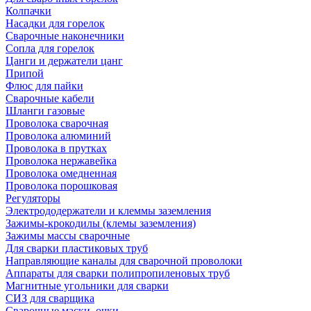
Колпачки
Насадки для горелок
Сварочные наконечники
Сопла для горелок
Цанги и держатели цанг
Припой
Флюс для пайки
Сварочные кабели
Шланги газовые
Проволока сварочная
Проволока алюминий
Проволока в прутках
Проволока нержавейка
Проволока омедненная
Проволока порошковая
Регуляторы
Электрододержатели и клеммы заземления
Зажимы-крокодилы (клемы заземления)
Зажимы массы сварочные
Для сварки пластиковых труб
Направляющие каналы для сварочной проволоки
Аппараты для сварки полипропиленовых труб
Магнитные угольники для сварки
СИЗ для сварщика
Сварочные маски, очки