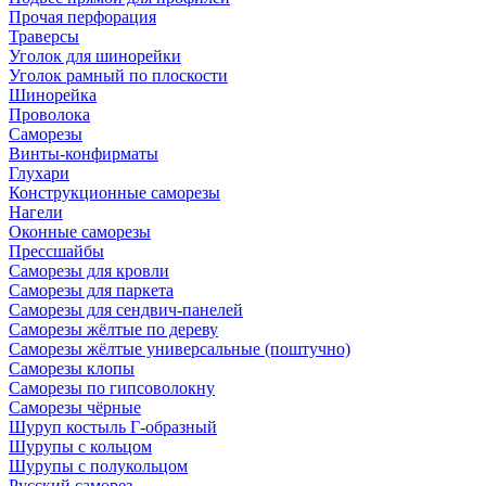
Прочая перфорация
Траверсы
Уголок для шинорейки
Уголок рамный по плоскости
Шинорейка
Проволока
Саморезы
Винты-конфирматы
Глухари
Конструкционные саморезы
Нагели
Оконные саморезы
Прессшайбы
Саморезы для кровли
Саморезы для паркета
Саморезы для сендвич-панелей
Саморезы жёлтые по дереву
Саморезы жёлтые универсальные (поштучно)
Саморезы клопы
Саморезы по гипсоволокну
Саморезы чёрные
Шуруп костыль Г-образный
Шурупы с кольцом
Шурупы с полукольцом
Русский саморез