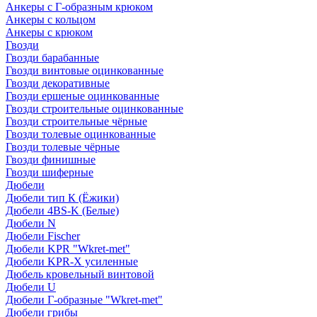
Анкеры с Г-образным крюком
Анкеры с кольцом
Анкеры с крюком
Гвозди
Гвозди барабанные
Гвозди винтовые оцинкованные
Гвозди декоративные
Гвозди ершеные оцинкованные
Гвозди строительные оцинкованные
Гвозди строительные чёрные
Гвозди толевые оцинкованные
Гвозди толевые чёрные
Гвозди финишные
Гвозди шиферные
Дюбели
Дюбели тип К (Ёжики)
Дюбели 4BS-K (Белые)
Дюбели N
Дюбели Fischer
Дюбели KPR "Wkret-met"
Дюбели KPR-Х усиленные
Дюбель кровельный винтовой
Дюбели U
Дюбели Г-образные "Wkret-met"
Дюбели грибы