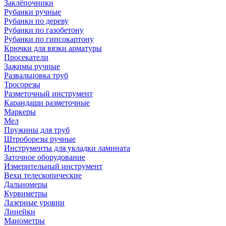
Заклёпочники
Рубанки ручные
Рубанки по дереву
Рубанки по газобетону
Рубанки по гипсокартону
Крючки для вязки арматуры
Просекатели
Зажимы ручные
Развальцовка труб
Тросорезы
Разметочный инструмент
Карандаши разметочные
Маркеры
Мел
Пружины для труб
Штроборезы ручные
Инструменты для укладки ламината
Заточное оборудование
Измерительный инструмент
Вехи телескопические
Дальномеры
Курвиметры
Лазерные уровни
Линейки
Манометры