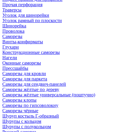
Прочая перфорация
Траверсы
Уголок для шинорейки
Уголок рамный по плоскости
Шинорейка
Проволока
Саморезы
Винты-конфирматы
Глухари
Конструкционные саморезы
Нагели
Оконные саморезы
Прессшайбы
Саморезы для кровли
Саморезы для паркета
Саморезы для сендвич-панелей
Саморезы жёлтые по дереву
Саморезы жёлтые универсальные (поштучно)
Саморезы клопы
Саморезы по гипсоволокну
Саморезы чёрные
Шуруп костыль Г-образный
Шурупы с кольцом
Шурупы с полукольцом
Русский саморез