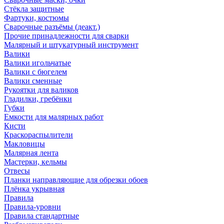
Стёкла защитные
Фартуки, костюмы
Сварочные разъёмы (деакт.)
Прочие принадлежности для сварки
Малярный и штукатурный инструмент
Валики
Валики игольчатые
Валики с бюгелем
Валики сменные
Рукоятки для валиков
Гладилки, гребёнки
Губки
Емкости для малярных работ
Кисти
Краскораспылители
Макловицы
Малярная лента
Мастерки, кельмы
Отвесы
Планки направляющие для обрезки обоев
Плёнка укрывная
Правила
Правила-уровни
Правила стандартные