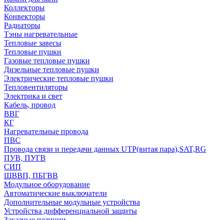
Коллекторы
Конвекторы
Радиаторы
Тэны нагревательные
Тепловые завесы
Тепловые пушки
Газовые тепловые пушки
Дизельные тепловые пушки
Электрические тепловые пушки
Тепловентиляторы
Электрика и свет
Кабель, провод
ВВГ
КГ
Нагревательные провода
ПВС
Провода связи и передачи данных UTP(витая пара),SAT,RG
ПУВ, ПУГВ
СИП
ШВВП, ПБГВВ
Модульное оборудование
Автоматические выключатели
Дополнительные модульные устройства
Устройства дифференциальной защиты
Заказные позиции