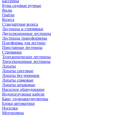
Бассейны
Буры садовые ручные
Вилы
Грабли
Колеса
Стандартные колеса
Лестницы и стремянки
Двухсекционные лестницы
Лестницы трансформеры
Платформы для лестниц
Приставные лестницы
Стремянки
Телескопические лестницы
Трехсекционные лестницы
Лопаты
Лопаты снеговые
Лопаты без черенков
Лопаты совковые
Лопаты штыковые
Насосное оборудование
Водопогружные кабели
Баки, гидроаккумуляторы
Блоки автоматики
Носилки
Мотопомпы