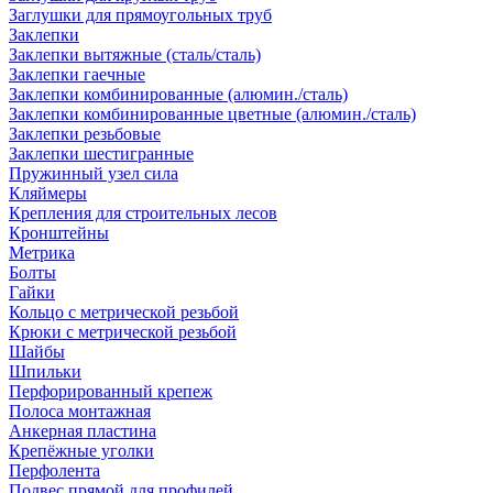
Заглушки для прямоугольных труб
Заклепки
Заклепки вытяжные (сталь/сталь)
Заклепки гаечные
Заклепки комбинированные (алюмин./сталь)
Заклепки комбинированные цветные (алюмин./сталь)
Заклепки резьбовые
Заклепки шестигранные
Пружинный узел сила
Кляймеры
Крепления для строительных лесов
Кронштейны
Метрика
Болты
Гайки
Кольцо с метрической резьбой
Крюки с метрической резьбой
Шайбы
Шпильки
Перфорированный крепеж
Полоса монтажная
Анкерная пластина
Крепёжные уголки
Перфолента
Подвес прямой для профилей