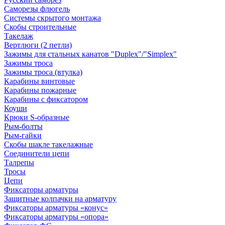
Саморезы флюгель
Системы скрытого монтажа
Скобы строительные
Такелаж
Вертлюги (2 петли)
Зажимы для стальных канатов "Duplex"/"Simplex"
Зажимы троса
Зажимы троса (втулка)
Карабины винтовые
Карабины пожарные
Карабины с фиксатором
Коуши
Крюки S-образные
Рым-болты
Рым-гайки
Скобы шакле такелажные
Соединители цепи
Талрепы
Тросы
Цепи
Фиксаторы арматуры
Защитные колпачки на арматуру
Фиксаторы арматуры «конус»
Фиксаторы арматуры «опора»