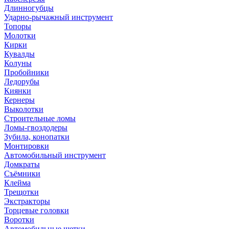
Длинногубцы
Ударно-рычажный инструмент
Топоры
Молотки
Кирки
Кувалды
Колуны
Пробойники
Ледорубы
Киянки
Кернеры
Выколотки
Строительные ломы
Ломы-гвоздодеры
Зубила, конопатки
Монтировки
Автомобильный инструмент
Домкраты
Съёмники
Клейма
Трещотки
Экстракторы
Торцевые головки
Воротки
Автомобильные щетки