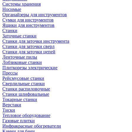
Системы хранения
Носимые
Органайзеры для инструментов
Сумки для инструментов
Ящики для инструментов
Станки
Заточные станки
Станки для заточки инструмента
Станки для заточки сверл
Станки для заточки цепей
Ленточные пилы
Лобзиковые станки
Плиткорезы электрические
Прессы
Рейсмусовые станки
Сверлильные станки
Станки распиловочные
Станки шлифовальные
Токарные станки
Верстаки
Тиски
Тепловое оборудование
Газовые плитки
Инфракрасные обогреватели
Камни для бани