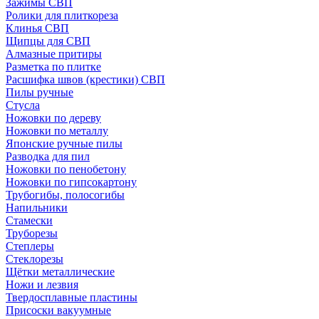
Зажимы СВП
Ролики для плиткореза
Клинья СВП
Щипцы для СВП
Алмазные притиры
Разметка по плитке
Расшифка швов (крестики) СВП
Пилы ручные
Стусла
Ножовки по дереву
Ножовки по металлу
Японские ручные пилы
Разводка для пил
Ножовки по пенобетону
Ножовки по гипсокартону
Трубогибы, полосогибы
Напильники
Стамески
Труборезы
Степлеры
Стеклорезы
Щётки металлические
Ножи и лезвия
Твердосплавные пластины
Присоски вакуумные