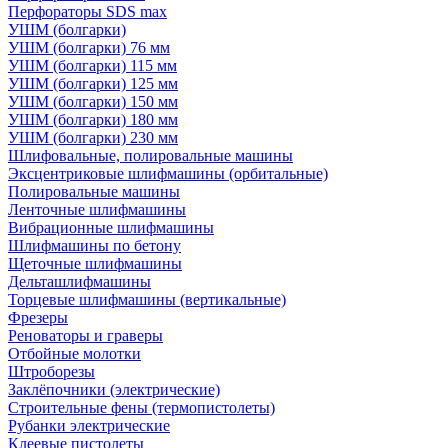
Перфораторы SDS max
УШМ (болгарки)
УШМ (болгарки) 76 мм
УШМ (болгарки) 115 мм
УШМ (болгарки) 125 мм
УШМ (болгарки) 150 мм
УШМ (болгарки) 180 мм
УШМ (болгарки) 230 мм
Шлифовальные, полировальные машины
Эксцентриковые шлифмашины (орбитальные)
Полировальные машины
Ленточные шлифмашины
Вибрационные шлифмашины
Шлифмашины по бетону
Щеточные шлифмашины
Дельташлифмашины
Торцевые шлифмашины (вертикальные)
Фрезеры
Реноваторы и граверы
Отбойные молотки
Штроборезы
Заклёпочники (электрические)
Строительные фены (термопистолеты)
Рубанки электрические
Клеевые пистолеты