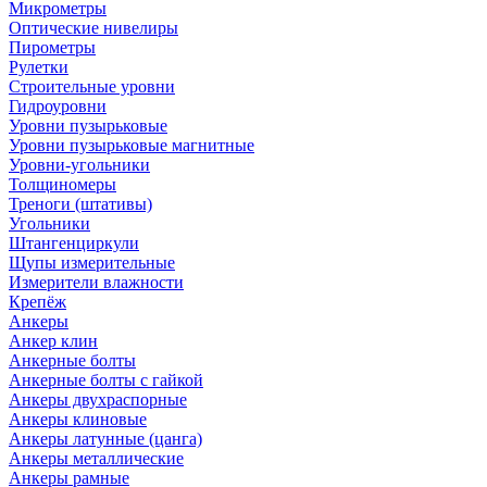
Микрометры
Оптические нивелиры
Пирометры
Рулетки
Строительные уровни
Гидроуровни
Уровни пузырьковые
Уровни пузырьковые магнитные
Уровни-угольники
Толщиномеры
Треноги (штативы)
Угольники
Штангенциркули
Щупы измерительные
Измерители влажности
Крепёж
Анкеры
Анкер клин
Анкерные болты
Анкерные болты с гайкой
Анкеры двухраспорные
Анкеры клиновые
Анкеры латунные (цанга)
Анкеры металлические
Анкеры рамные