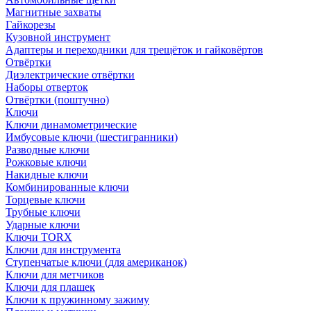
Магнитные захваты
Гайкорезы
Кузовной инструмент
Адаптеры и переходники для трещёток и гайковёртов
Отвёртки
Диэлектрические отвёртки
Наборы отверток
Отвёртки (поштучно)
Ключи
Ключи динамометрические
Имбусовые ключи (шестигранники)
Разводные ключи
Рожковые ключи
Накидные ключи
Комбинированные ключи
Торцевые ключи
Трубные ключи
Ударные ключи
Ключи TORX
Ключи для инструмента
Ступенчатые ключи (для американок)
Ключи для метчиков
Ключи для плашек
Ключи к пружинному зажиму