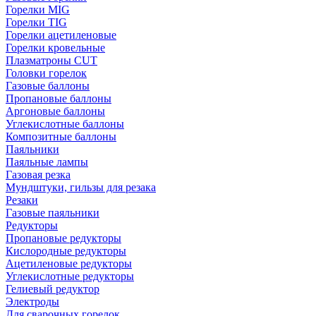
Горелки MIG
Горелки TIG
Горелки ацетиленовые
Горелки кровельные
Плазматроны CUT
Головки горелок
Газовые баллоны
Пропановые баллоны
Аргоновые баллоны
Углекислотные баллоны
Композитные баллоны
Паяльники
Паяльные лампы
Газовая резка
Мундштуки, гильзы для резака
Резаки
Газовые паяльники
Редукторы
Пропановые редукторы
Кислородные редукторы
Ацетиленовые редукторы
Углекислотные редукторы
Гелиевый редуктор
Электроды
Для сварочных горелок