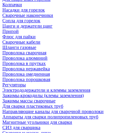
Колпачки
Насадки для горелок
Сварочные наконечники
Сопла для горелок
Цанги и держатели цанг
Припой
Флюс для пайки
Сварочные кабели
Шланги газовые
Проволока сварочная
Проволока алюминий
Проволока в прутках
Проволока нержавейка
Проволока омедненная
Проволока порошковая
Регуляторы
Электрододержатели и клеммы заземления
Зажимы-крокодилы (клемы заземления)
Зажимы массы сварочные
Для сварки пластиковых труб
Направляющие каналы для сварочной проволоки
Аппараты для сварки полипропиленовых труб
Магнитные угольники для сварки
СИЗ для сварщика
Сварочные маски, очки