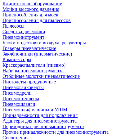
Клининговое оборудование
Мойки высокого давления
Приспособления для моек
Приспособления для пылесосов
Пылесосы
Средства для мойки
Пневмоинструмент
Блоки подготовки воздуха, регуляторы
Граверы пневматические
Заклёпочники (пневматические)
Компрессоры
Краскораспылители (пневмо)
Наборы пневмоинструмента
Отбойные молотки пневматические
Пистолеты продувочные
Пневмогайковёрты
Пневмодрели
Пневмостеплеры
Пневмошланги
Пневмошлифмашины и УШМ
Принадлежности для подключения
Адаптеры для пневмоинструмента
Переходники для пневмоинструмента
Прочие принадлежности для пневмоинструмента
Соединения