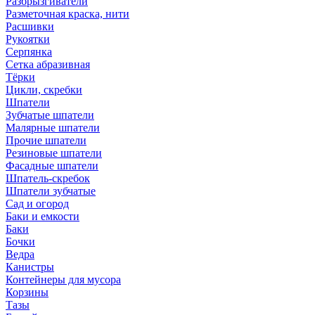
Разбрызгиватели
Разметочная краска, нити
Расшивки
Рукоятки
Серпянка
Сетка абразивная
Тёрки
Цикли, скребки
Шпатели
Зубчатые шпатели
Малярные шпатели
Прочие шпатели
Резиновые шпатели
Фасадные шпатели
Шпатель-скребок
Шпатели зубчатые
Сад и огород
Баки и емкости
Баки
Бочки
Ведра
Канистры
Контейнеры для мусора
Корзины
Тазы