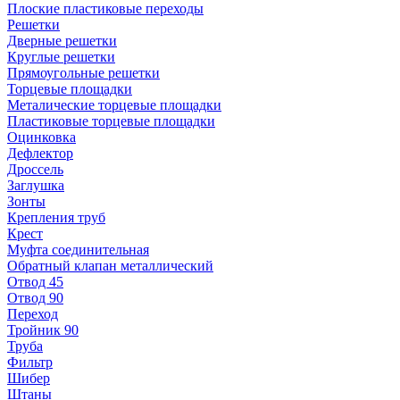
Плоские пластиковые переходы
Решетки
Дверные решетки
Круглые решетки
Прямоугольные решетки
Торцевые площадки
Металические торцевые площадки
Пластиковые торцевые площадки
Оцинковка
Дефлектор
Дроссель
Заглушка
Зонты
Крепления труб
Крест
Муфта соединительная
Обратный клапан металлический
Отвод 45
Отвод 90
Переход
Тройник 90
Труба
Фильтр
Шибер
Штаны