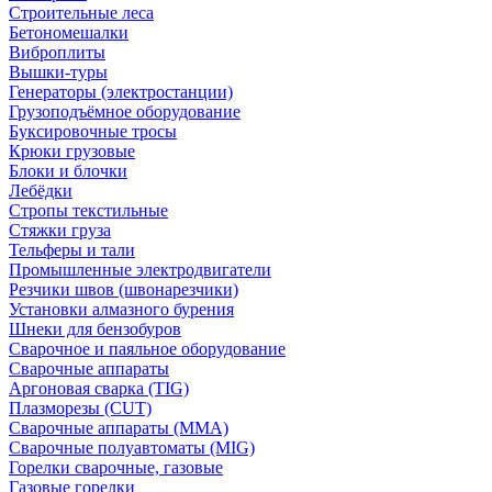
Строительные леса
Бетономешалки
Виброплиты
Вышки-туры
Генераторы (электростанции)
Грузоподъёмное оборудование
Буксировочные тросы
Крюки грузовые
Блоки и блочки
Лебёдки
Стропы текстильные
Стяжки груза
Тельферы и тали
Промышленные электродвигатели
Резчики швов (швонарезчики)
Установки алмазного бурения
Шнеки для бензобуров
Сварочное и паяльное оборудование
Сварочные аппараты
Аргоновая сварка (TIG)
Плазморезы (CUT)
Сварочные аппараты (MMA)
Сварочные полуавтоматы (MIG)
Горелки сварочные, газовые
Газовые горелки