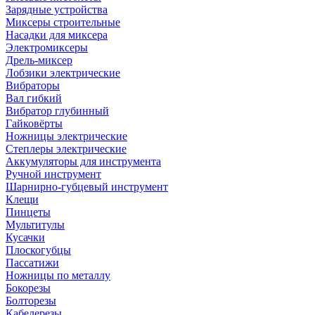
Зарядные устройства
Миксеры строительные
Насадки для миксера
Электромиксеры
Дрель-миксер
Лобзики электрические
Вибраторы
Вал гибкий
Вибратор глубинный
Гайковёрты
Ножницы электрические
Степлеры электрические
Аккумуляторы для инструмента
Ручной инструмент
Шарнирно-губцевый инструмент
Клещи
Пинцеты
Мультитулы
Кусачки
Плоскогубцы
Пассатижи
Ножницы по металлу
Бокорезы
Болторезы
Кабелерезы