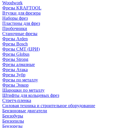
Woodwork
Фрезы KRAFTOOL
Втулки для фрезера
Наборы фрез
Пластины для фрез
Пробочники
Станочные фрезы
Фрезы Arden
Фрезы Bosch
Фрезы CMT (ЦРИ)
Фрезы Globus
Фрезы Strong
Фрезы алмазные
Фрезы Атака
Фрезы Зубр
Фрезы по металлу
Фрезы Энкор
Шарошки по металлу
Штифты для кольцевых фрез
Стретч-пленка
Силовая техника и строительное оборудование
Бензиновые двигатели
Бензобуры
Бензопилы
Бензорезы