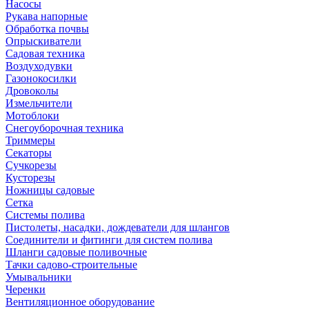
Насосы
Рукава напорные
Обработка почвы
Опрыскиватели
Садовая техника
Воздуходувки
Газонокосилки
Дровоколы
Измельчители
Мотоблоки
Снегоуборочная техника
Триммеры
Секаторы
Сучкорезы
Кусторезы
Ножницы садовые
Сетка
Системы полива
Пистолеты, насадки, дождеватели для шлангов
Соединители и фитинги для систем полива
Шланги садовые поливочные
Тачки садово-строительные
Умывальники
Черенки
Вентиляционное оборудование