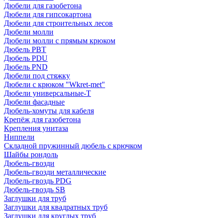
Дюбели для газобетона
Дюбели для гипсокартона
Дюбели для строительных лесов
Дюбели молли
Дюбели молли с прямым крюком
Дюбель PBT
Дюбель PDU
Дюбель PND
Дюбели под стяжку
Дюбели с крюком "Wkret-met"
Дюбели универсальные-Т
Дюбели фасадные
Дюбель-хомуты для кабеля
Крепёж для газобетона
Крепления унитаза
Ниппели
Складной пружинный дюбель с крючком
Шайбы рондоль
Дюбель-гвозди
Дюбель-гвозди металлические
Дюбель-гвоздь PDG
Дюбель-гвоздь SB
Заглушки для труб
Заглушки для квадратных труб
Заглушки для круглых труб