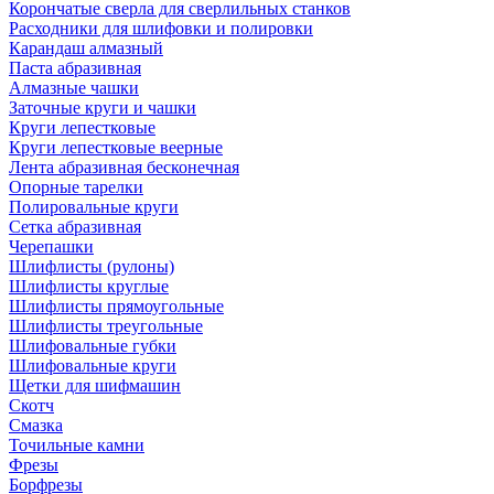
Корончатые сверла для сверлильных станков
Расходники для шлифовки и полировки
Карандаш алмазный
Паста абразивная
Алмазные чашки
Заточные круги и чашки
Круги лепестковые
Круги лепестковые веерные
Лента абразивная бесконечная
Опорные тарелки
Полировальные круги
Сетка абразивная
Черепашки
Шлифлисты (рулоны)
Шлифлисты круглые
Шлифлисты прямоугольные
Шлифлисты треугольные
Шлифовальные губки
Шлифовальные круги
Щетки для шифмашин
Скотч
Смазка
Точильные камни
Фрезы
Борфрезы