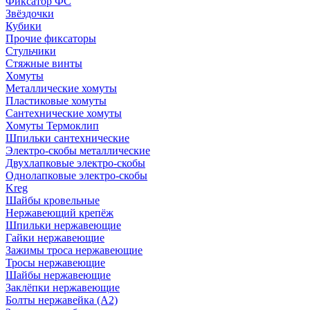
Фиксатор ФС
Звёздочки
Кубики
Прочие фиксаторы
Стульчики
Стяжные винты
Хомуты
Металлические хомуты
Пластиковые хомуты
Сантехнические хомуты
Хомуты Термоклип
Шпильки сантехнические
Электро-скобы металлические
Двухлапковые электро-скобы
Однолапковые электро-скобы
Kreg
Шайбы кровельные
Нержавеющий крепёж
Шпильки нержавеющие
Гайки нержавеющие
Зажимы троса нержавеющие
Тросы нержавеющие
Шайбы нержавеющие
Заклёпки нержавеющие
Болты нержавейка (А2)