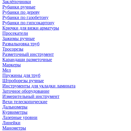
Заклёпочники
Рубанки ручные
Рубанки по дереву
Рубанки по газобетону
Рубанки по гипсокартону
Крючки для вязки арматуры
Просекатели
Зажимы ручные
Развальцовка труб
Тросорезы
Разметочный инструмент
Карандаши разметочные
Маркеры
Мел
Пружины для труб
Штроборезы ручные
Инструменты для укладки ламината
Заточное оборудование
Измерительный инструмент
Вехи телескопические
Дальномеры
Курвиметры
Лазерные уровни
Линейки
Манометры