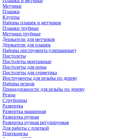
Плашки и метчики
Метчики
Плашки
Клуппы
Наборы плашек и метчиков
Плашки трубные
Метчики трубные
Держатели для метчиков
Держатели для плашек
Наборы инструмента (смешанные)
Пистолеты
Пистолеты монтажные
Пистолеты для пены
Пистолеты для герметика
Инструменты для резьбы по дереву
Наборы резцов
Принадлежности для резьбы по дереву
Резцы
Струбцины
Развертка
Развертка машинная
Развертка ручная
Развертка ручная регулируемая
Для работы с плиткой
Плиткорезы