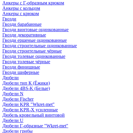
Анкеры с Г-образным крюком
Анкеры с кольцом
Анкеры с крюком
Гвозди
Гвозди барабанные
Гвозди винтовые оцинкованные
Гвозди декоративные
Гвозди ершеные оцинкованные
Гвозди строительные оцинкованные
Гвозди строительные чёрные
Гвозди толевые оцинкованные
Гвозди толевые чёрные
Гвозди финишные
Гвозди шиферные
Дюбели
Дюбели тип К (Ёжики)
Дюбели 4BS-K (Белые)
Дюбели N
Дюбели Fischer
Дюбели KPR "Wkret-met"
Дюбели KPR-Х усиленные
Дюбель кровельный винтовой
Дюбели U
Дюбели Г-образные "Wkret-met"
Дюбели грибы