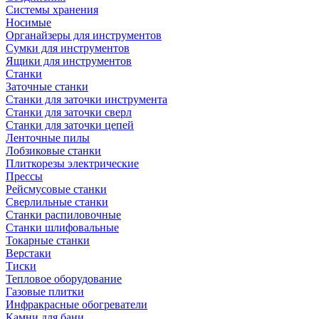
Системы хранения
Носимые
Органайзеры для инструментов
Сумки для инструментов
Ящики для инструментов
Станки
Заточные станки
Станки для заточки инструмента
Станки для заточки сверл
Станки для заточки цепей
Ленточные пилы
Лобзиковые станки
Плиткорезы электрические
Прессы
Рейсмусовые станки
Сверлильные станки
Станки распиловочные
Станки шлифовальные
Токарные станки
Верстаки
Тиски
Тепловое оборудование
Газовые плитки
Инфракрасные обогреватели
Камни для бани