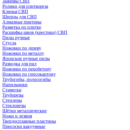
Зажимы СВП
Ролики для плиткореза
Клинья СВП
Щипцы для СВП
Алмазные притиры
Разметка по плитке
Расшифка швов (крестики) СВП
Пилы ручные
Стусла
Ножовки по дереву
Ножовки по металлу
Японские ручные пилы
Разводка для пил
Ножовки по пенобетону
Ножовки по гипсокартону
Трубогибы, полосогибы
Напильники
Стамески
Труборезы
Степлеры
Стеклорезы
Щётки металлические
Ножи и лезвия
Твердосплавные пластины
Присоски вакуумные