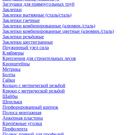
Заглушки для прямоугольных труб
Заклепки
Заклепки вытяжные (сталь/сталь)
Заклепки гаечные
Заклепки комбинированные (алюмин./сталь)
Заклепки комбинированные цветные (алюмин./сталь)
Заклепки резьбовые
Заклепки шестигранные
Пружинный узел сила
Кляймеры
Крепления для строительных лесов
Кронштейны
Метрика
Болты
Гайки
Кольцо с метрической резьбой
Крюки с метрической резьбой
Шайбы
Шпильки
Перфорированный крепеж
Полоса монтажная
Анкерная пластина
Крепёжные уголки
Перфолента
Подвес прямой для профилей