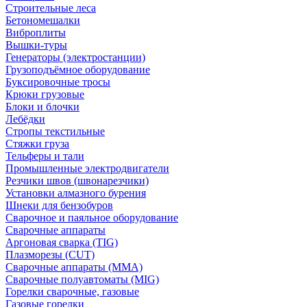
Строительные леса
Бетономешалки
Виброплиты
Вышки-туры
Генераторы (электростанции)
Грузоподъёмное оборудование
Буксировочные тросы
Крюки грузовые
Блоки и блочки
Лебёдки
Стропы текстильные
Стяжки груза
Тельферы и тали
Промышленные электродвигатели
Резчики швов (швонарезчики)
Установки алмазного бурения
Шнеки для бензобуров
Сварочное и паяльное оборудование
Сварочные аппараты
Аргоновая сварка (TIG)
Плазморезы (CUT)
Сварочные аппараты (MMA)
Сварочные полуавтоматы (MIG)
Горелки сварочные, газовые
Газовые горелки