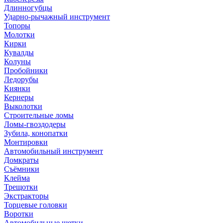
Длинногубцы
Ударно-рычажный инструмент
Топоры
Молотки
Кирки
Кувалды
Колуны
Пробойники
Ледорубы
Киянки
Кернеры
Выколотки
Строительные ломы
Ломы-гвоздодеры
Зубила, конопатки
Монтировки
Автомобильный инструмент
Домкраты
Съёмники
Клейма
Трещотки
Экстракторы
Торцевые головки
Воротки
Автомобильные щетки