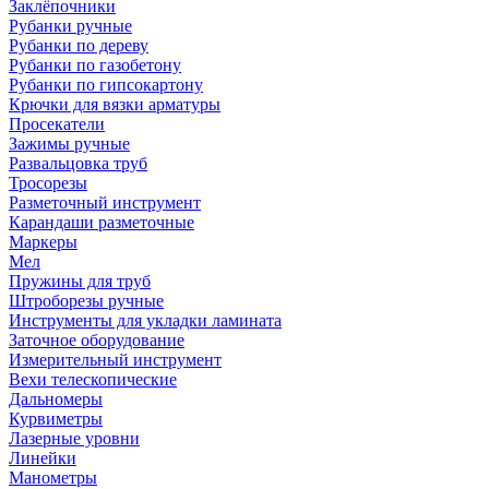
Заклёпочники
Рубанки ручные
Рубанки по дереву
Рубанки по газобетону
Рубанки по гипсокартону
Крючки для вязки арматуры
Просекатели
Зажимы ручные
Развальцовка труб
Тросорезы
Разметочный инструмент
Карандаши разметочные
Маркеры
Мел
Пружины для труб
Штроборезы ручные
Инструменты для укладки ламината
Заточное оборудование
Измерительный инструмент
Вехи телескопические
Дальномеры
Курвиметры
Лазерные уровни
Линейки
Манометры