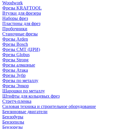
Woodwork
Фрезы KRAFTOOL
Втулки для фрезера
Наборы фрез
Пластины для фрез
Пробочники
Станочные фрезы
Фрезы Arden
Фрезы Bosch
Фрезы CMT (ЦРИ)
Фрезы Globus
Фрезы Strong
Фрезы алмазные
Фрезы Атака
Фрезы Зубр
Фрезы по металлу
Фрезы Энкор
Шарошки по металлу
Штифты для кольцевых фрез
Стретч-пленка
Силовая техника и строительное оборудование
Бензиновые двигатели
Бензобуры
Бензопилы
Бензорезы