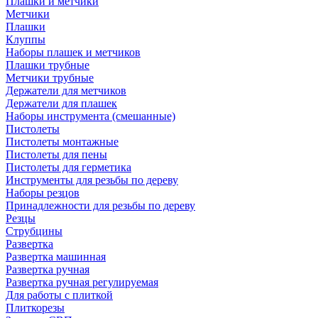
Плашки и метчики
Метчики
Плашки
Клуппы
Наборы плашек и метчиков
Плашки трубные
Метчики трубные
Держатели для метчиков
Держатели для плашек
Наборы инструмента (смешанные)
Пистолеты
Пистолеты монтажные
Пистолеты для пены
Пистолеты для герметика
Инструменты для резьбы по дереву
Наборы резцов
Принадлежности для резьбы по дереву
Резцы
Струбцины
Развертка
Развертка машинная
Развертка ручная
Развертка ручная регулируемая
Для работы с плиткой
Плиткорезы