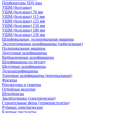
Перфораторы SDS max
УШМ (болгарки)
УШМ (болгарки) 76 мм
УШМ (болгарки) 115 мм
УШМ (болгарки) 125 мм
УШМ (болгарки) 150 мм
УШМ (болгарки) 180 мм
УШМ (болгарки) 230 мм
Шлифовальные, полировальные машины
Эксцентриковые шлифмашины (орбитальные)
Полировальные машины
Ленточные шлифмашины
Вибрационные шлифмашины
Шлифмашины по бетону
Щеточные шлифмашины
Дельташлифмашины
Торцевые шлифмашины (вертикальные)
Фрезеры
Реноваторы и граверы
Отбойные молотки
Штроборезы
Заклёпочники (электрические)
Строительные фены (термопистолеты)
Рубанки электрические
Клеевые пистолеты