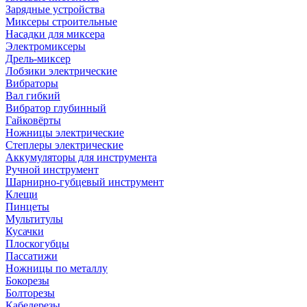
Зарядные устройства
Миксеры строительные
Насадки для миксера
Электромиксеры
Дрель-миксер
Лобзики электрические
Вибраторы
Вал гибкий
Вибратор глубинный
Гайковёрты
Ножницы электрические
Степлеры электрические
Аккумуляторы для инструмента
Ручной инструмент
Шарнирно-губцевый инструмент
Клещи
Пинцеты
Мультитулы
Кусачки
Плоскогубцы
Пассатижи
Ножницы по металлу
Бокорезы
Болторезы
Кабелерезы