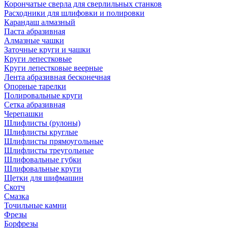
Корончатые сверла для сверлильных станков
Расходники для шлифовки и полировки
Карандаш алмазный
Паста абразивная
Алмазные чашки
Заточные круги и чашки
Круги лепестковые
Круги лепестковые веерные
Лента абразивная бесконечная
Опорные тарелки
Полировальные круги
Сетка абразивная
Черепашки
Шлифлисты (рулоны)
Шлифлисты круглые
Шлифлисты прямоугольные
Шлифлисты треугольные
Шлифовальные губки
Шлифовальные круги
Щетки для шифмашин
Скотч
Смазка
Точильные камни
Фрезы
Борфрезы