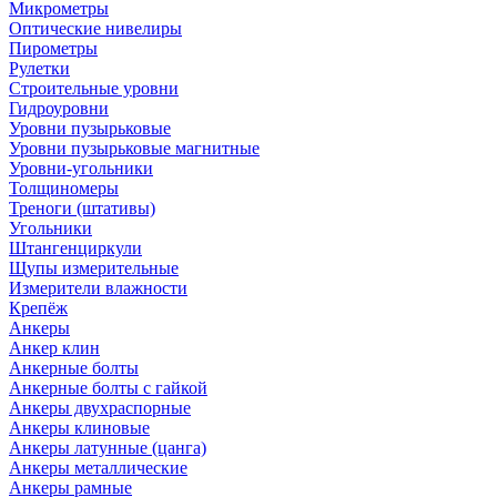
Микрометры
Оптические нивелиры
Пирометры
Рулетки
Строительные уровни
Гидроуровни
Уровни пузырьковые
Уровни пузырьковые магнитные
Уровни-угольники
Толщиномеры
Треноги (штативы)
Угольники
Штангенциркули
Щупы измерительные
Измерители влажности
Крепёж
Анкеры
Анкер клин
Анкерные болты
Анкерные болты с гайкой
Анкеры двухраспорные
Анкеры клиновые
Анкеры латунные (цанга)
Анкеры металлические
Анкеры рамные