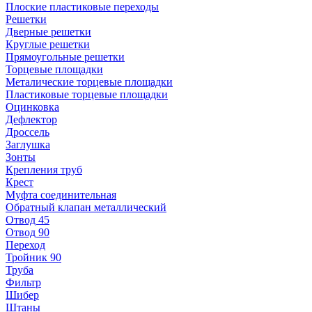
Плоские пластиковые переходы
Решетки
Дверные решетки
Круглые решетки
Прямоугольные решетки
Торцевые площадки
Металические торцевые площадки
Пластиковые торцевые площадки
Оцинковка
Дефлектор
Дроссель
Заглушка
Зонты
Крепления труб
Крест
Муфта соединительная
Обратный клапан металлический
Отвод 45
Отвод 90
Переход
Тройник 90
Труба
Фильтр
Шибер
Штаны