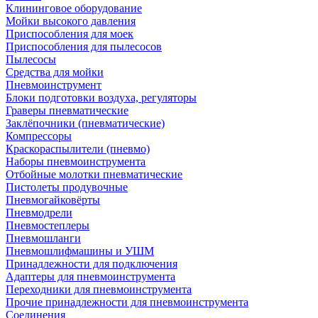
Клининговое оборудование
Мойки высокого давления
Приспособления для моек
Приспособления для пылесосов
Пылесосы
Средства для мойки
Пневмоинструмент
Блоки подготовки воздуха, регуляторы
Граверы пневматические
Заклёпочники (пневматические)
Компрессоры
Краскораспылители (пневмо)
Наборы пневмоинструмента
Отбойные молотки пневматические
Пистолеты продувочные
Пневмогайковёрты
Пневмодрели
Пневмостеплеры
Пневмошланги
Пневмошлифмашины и УШМ
Принадлежности для подключения
Адаптеры для пневмоинструмента
Переходники для пневмоинструмента
Прочие принадлежности для пневмоинструмента
Соединения