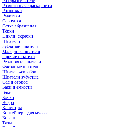
Разбрызгиватели
Разметочная краска, нити
Расшивки
Рукоятки
Серпянка
Сетка абразивная
Тёрки
Цикли, скребки
Шпатели
Зубчатые шпатели
Малярные шпатели
Прочие шпатели
Резиновые шпатели
Фасадные шпатели
Шпатель-скребок
Шпатели зубчатые
Сад и огород
Баки и емкости
Баки
Бочки
Ведра
Канистры
Контейнеры для мусора
Корзины
Тазы