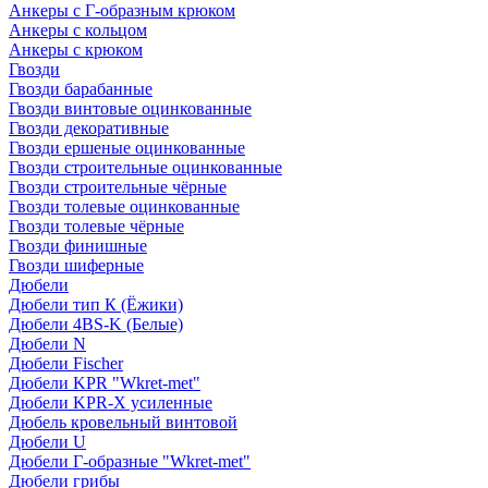
Анкеры с Г-образным крюком
Анкеры с кольцом
Анкеры с крюком
Гвозди
Гвозди барабанные
Гвозди винтовые оцинкованные
Гвозди декоративные
Гвозди ершеные оцинкованные
Гвозди строительные оцинкованные
Гвозди строительные чёрные
Гвозди толевые оцинкованные
Гвозди толевые чёрные
Гвозди финишные
Гвозди шиферные
Дюбели
Дюбели тип К (Ёжики)
Дюбели 4BS-K (Белые)
Дюбели N
Дюбели Fischer
Дюбели KPR "Wkret-met"
Дюбели KPR-Х усиленные
Дюбель кровельный винтовой
Дюбели U
Дюбели Г-образные "Wkret-met"
Дюбели грибы