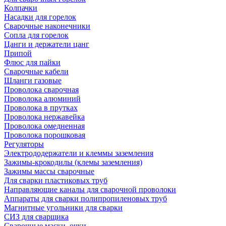
Колпачки
Насадки для горелок
Сварочные наконечники
Сопла для горелок
Цанги и держатели цанг
Припой
Флюс для пайки
Сварочные кабели
Шланги газовые
Проволока сварочная
Проволока алюминий
Проволока в прутках
Проволока нержавейка
Проволока омедненная
Проволока порошковая
Регуляторы
Электрододержатели и клеммы заземления
Зажимы-крокодилы (клемы заземления)
Зажимы массы сварочные
Для сварки пластиковых труб
Направляющие каналы для сварочной проволоки
Аппараты для сварки полипропиленовых труб
Магнитные угольники для сварки
СИЗ для сварщика
Сварочные маски, очки