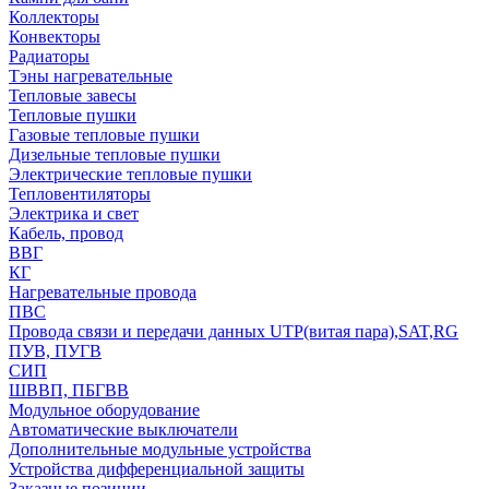
Коллекторы
Конвекторы
Радиаторы
Тэны нагревательные
Тепловые завесы
Тепловые пушки
Газовые тепловые пушки
Дизельные тепловые пушки
Электрические тепловые пушки
Тепловентиляторы
Электрика и свет
Кабель, провод
ВВГ
КГ
Нагревательные провода
ПВС
Провода связи и передачи данных UTP(витая пара),SAT,RG
ПУВ, ПУГВ
СИП
ШВВП, ПБГВВ
Модульное оборудование
Автоматические выключатели
Дополнительные модульные устройства
Устройства дифференциальной защиты
Заказные позиции