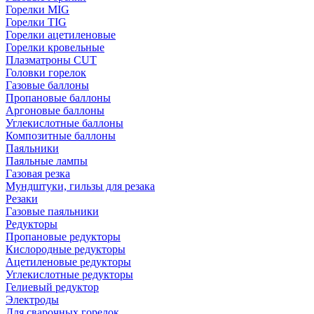
Горелки MIG
Горелки TIG
Горелки ацетиленовые
Горелки кровельные
Плазматроны CUT
Головки горелок
Газовые баллоны
Пропановые баллоны
Аргоновые баллоны
Углекислотные баллоны
Композитные баллоны
Паяльники
Паяльные лампы
Газовая резка
Мундштуки, гильзы для резака
Резаки
Газовые паяльники
Редукторы
Пропановые редукторы
Кислородные редукторы
Ацетиленовые редукторы
Углекислотные редукторы
Гелиевый редуктор
Электроды
Для сварочных горелок