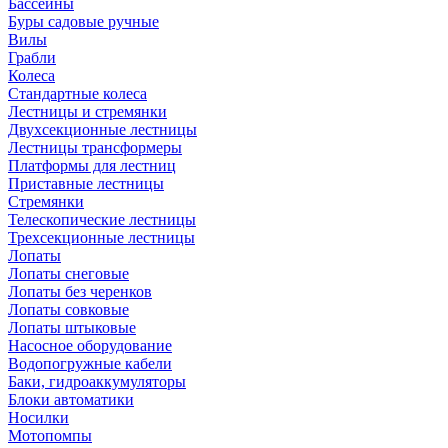
Бассейны
Буры садовые ручные
Вилы
Грабли
Колеса
Стандартные колеса
Лестницы и стремянки
Двухсекционные лестницы
Лестницы трансформеры
Платформы для лестниц
Приставные лестницы
Стремянки
Телескопические лестницы
Трехсекционные лестницы
Лопаты
Лопаты снеговые
Лопаты без черенков
Лопаты совковые
Лопаты штыковые
Насосное оборудование
Водопогружные кабели
Баки, гидроаккумуляторы
Блоки автоматики
Носилки
Мотопомпы