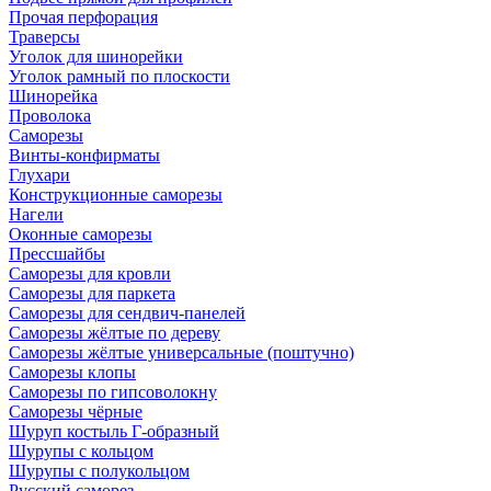
Прочая перфорация
Траверсы
Уголок для шинорейки
Уголок рамный по плоскости
Шинорейка
Проволока
Саморезы
Винты-конфирматы
Глухари
Конструкционные саморезы
Нагели
Оконные саморезы
Прессшайбы
Саморезы для кровли
Саморезы для паркета
Саморезы для сендвич-панелей
Саморезы жёлтые по дереву
Саморезы жёлтые универсальные (поштучно)
Саморезы клопы
Саморезы по гипсоволокну
Саморезы чёрные
Шуруп костыль Г-образный
Шурупы с кольцом
Шурупы с полукольцом
Русский саморез