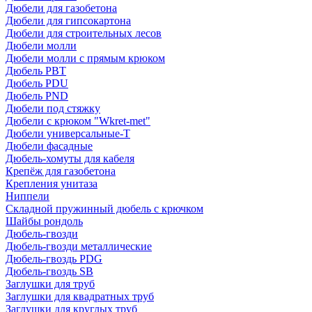
Дюбели для газобетона
Дюбели для гипсокартона
Дюбели для строительных лесов
Дюбели молли
Дюбели молли с прямым крюком
Дюбель PBT
Дюбель PDU
Дюбель PND
Дюбели под стяжку
Дюбели с крюком "Wkret-met"
Дюбели универсальные-Т
Дюбели фасадные
Дюбель-хомуты для кабеля
Крепёж для газобетона
Крепления унитаза
Ниппели
Складной пружинный дюбель с крючком
Шайбы рондоль
Дюбель-гвозди
Дюбель-гвозди металлические
Дюбель-гвоздь PDG
Дюбель-гвоздь SB
Заглушки для труб
Заглушки для квадратных труб
Заглушки для круглых труб