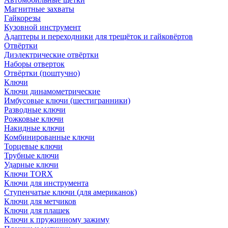
Магнитные захваты
Гайкорезы
Кузовной инструмент
Адаптеры и переходники для трещёток и гайковёртов
Отвёртки
Диэлектрические отвёртки
Наборы отверток
Отвёртки (поштучно)
Ключи
Ключи динамометрические
Имбусовые ключи (шестигранники)
Разводные ключи
Рожковые ключи
Накидные ключи
Комбинированные ключи
Торцевые ключи
Трубные ключи
Ударные ключи
Ключи TORX
Ключи для инструмента
Ступенчатые ключи (для американок)
Ключи для метчиков
Ключи для плашек
Ключи к пружинному зажиму