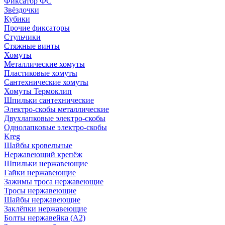
Фиксатор ФС
Звёздочки
Кубики
Прочие фиксаторы
Стульчики
Стяжные винты
Хомуты
Металлические хомуты
Пластиковые хомуты
Сантехнические хомуты
Хомуты Термоклип
Шпильки сантехнические
Электро-скобы металлические
Двухлапковые электро-скобы
Однолапковые электро-скобы
Kreg
Шайбы кровельные
Нержавеющий крепёж
Шпильки нержавеющие
Гайки нержавеющие
Зажимы троса нержавеющие
Тросы нержавеющие
Шайбы нержавеющие
Заклёпки нержавеющие
Болты нержавейка (А2)