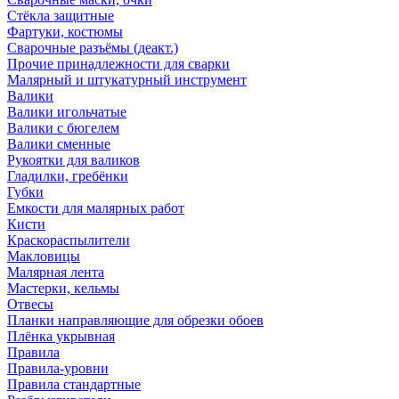
Стёкла защитные
Фартуки, костюмы
Сварочные разъёмы (деакт.)
Прочие принадлежности для сварки
Малярный и штукатурный инструмент
Валики
Валики игольчатые
Валики с бюгелем
Валики сменные
Рукоятки для валиков
Гладилки, гребёнки
Губки
Емкости для малярных работ
Кисти
Краскораспылители
Макловицы
Малярная лента
Мастерки, кельмы
Отвесы
Планки направляющие для обрезки обоев
Плёнка укрывная
Правила
Правила-уровни
Правила стандартные