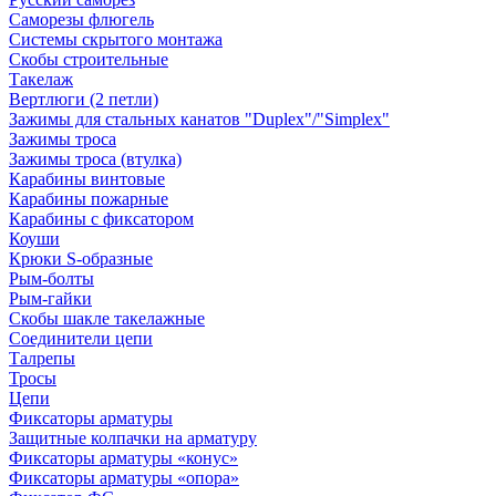
Саморезы флюгель
Системы скрытого монтажа
Скобы строительные
Такелаж
Вертлюги (2 петли)
Зажимы для стальных канатов "Duplex"/"Simplex"
Зажимы троса
Зажимы троса (втулка)
Карабины винтовые
Карабины пожарные
Карабины с фиксатором
Коуши
Крюки S-образные
Рым-болты
Рым-гайки
Скобы шакле такелажные
Соединители цепи
Талрепы
Тросы
Цепи
Фиксаторы арматуры
Защитные колпачки на арматуру
Фиксаторы арматуры «конус»
Фиксаторы арматуры «опора»