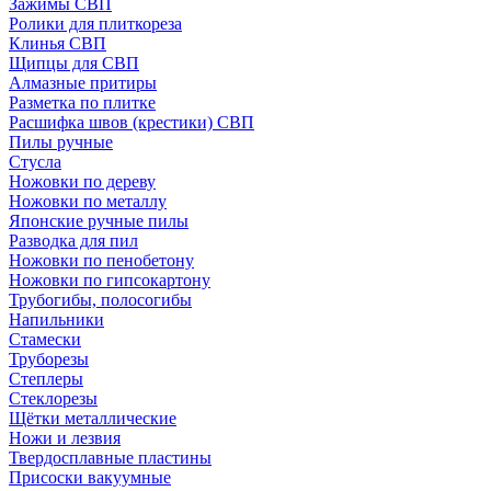
Зажимы СВП
Ролики для плиткореза
Клинья СВП
Щипцы для СВП
Алмазные притиры
Разметка по плитке
Расшифка швов (крестики) СВП
Пилы ручные
Стусла
Ножовки по дереву
Ножовки по металлу
Японские ручные пилы
Разводка для пил
Ножовки по пенобетону
Ножовки по гипсокартону
Трубогибы, полосогибы
Напильники
Стамески
Труборезы
Степлеры
Стеклорезы
Щётки металлические
Ножи и лезвия
Твердосплавные пластины
Присоски вакуумные