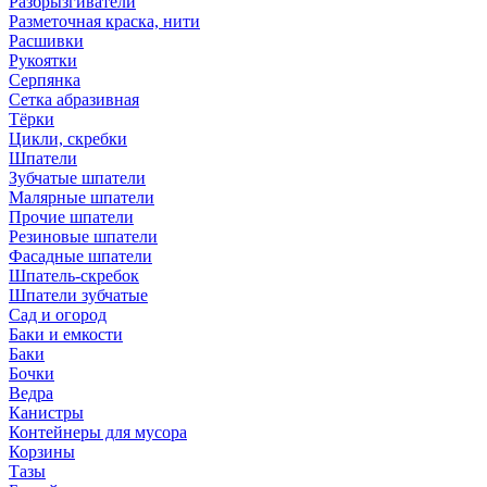
Разбрызгиватели
Разметочная краска, нити
Расшивки
Рукоятки
Серпянка
Сетка абразивная
Тёрки
Цикли, скребки
Шпатели
Зубчатые шпатели
Малярные шпатели
Прочие шпатели
Резиновые шпатели
Фасадные шпатели
Шпатель-скребок
Шпатели зубчатые
Сад и огород
Баки и емкости
Баки
Бочки
Ведра
Канистры
Контейнеры для мусора
Корзины
Тазы