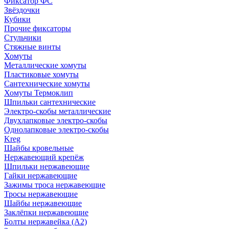
Фиксатор ФС
Звёздочки
Кубики
Прочие фиксаторы
Стульчики
Стяжные винты
Хомуты
Металлические хомуты
Пластиковые хомуты
Сантехнические хомуты
Хомуты Термоклип
Шпильки сантехнические
Электро-скобы металлические
Двухлапковые электро-скобы
Однолапковые электро-скобы
Kreg
Шайбы кровельные
Нержавеющий крепёж
Шпильки нержавеющие
Гайки нержавеющие
Зажимы троса нержавеющие
Тросы нержавеющие
Шайбы нержавеющие
Заклёпки нержавеющие
Болты нержавейка (А2)