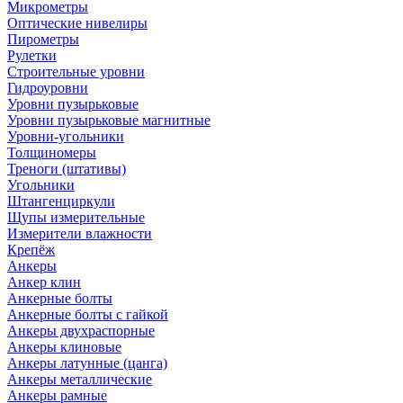
Микрометры
Оптические нивелиры
Пирометры
Рулетки
Строительные уровни
Гидроуровни
Уровни пузырьковые
Уровни пузырьковые магнитные
Уровни-угольники
Толщиномеры
Треноги (штативы)
Угольники
Штангенциркули
Щупы измерительные
Измерители влажности
Крепёж
Анкеры
Анкер клин
Анкерные болты
Анкерные болты с гайкой
Анкеры двухраспорные
Анкеры клиновые
Анкеры латунные (цанга)
Анкеры металлические
Анкеры рамные