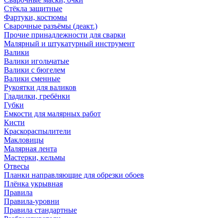
Стёкла защитные
Фартуки, костюмы
Сварочные разъёмы (деакт.)
Прочие принадлежности для сварки
Малярный и штукатурный инструмент
Валики
Валики игольчатые
Валики с бюгелем
Валики сменные
Рукоятки для валиков
Гладилки, гребёнки
Губки
Емкости для малярных работ
Кисти
Краскораспылители
Макловицы
Малярная лента
Мастерки, кельмы
Отвесы
Планки направляющие для обрезки обоев
Плёнка укрывная
Правила
Правила-уровни
Правила стандартные