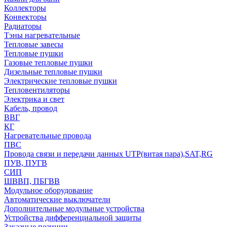
Коллекторы
Конвекторы
Радиаторы
Тэны нагревательные
Тепловые завесы
Тепловые пушки
Газовые тепловые пушки
Дизельные тепловые пушки
Электрические тепловые пушки
Тепловентиляторы
Электрика и свет
Кабель, провод
ВВГ
КГ
Нагревательные провода
ПВС
Провода связи и передачи данных UTP(витая пара),SAT,RG
ПУВ, ПУГВ
СИП
ШВВП, ПБГВВ
Модульное оборудование
Автоматические выключатели
Дополнительные модульные устройства
Устройства дифференциальной защиты
Заказные позиции