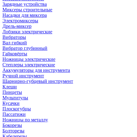
Зарядные устройства
Миксеры строительные
Насадки для миксера
Электромиксеры
Дрель-миксер
Лобзики электрические
Вибраторы
Вал гибкий
Вибратор глубинный
Гайковёрты
Ножницы электрические
Степлеры электрические
Аккумуляторы для инструмента
Ручной инструмент
Шарнирно-губцевый инструмент
Клещи
Пинцеты
Мультитулы
Кусачки
Плоскогубцы
Пассатижи
Ножницы по металлу
Бокорезы
Болторезы
Кабелерезы