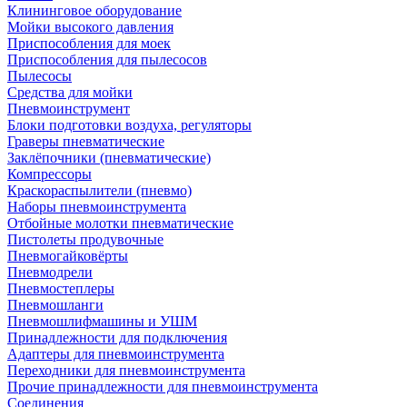
Клининговое оборудование
Мойки высокого давления
Приспособления для моек
Приспособления для пылесосов
Пылесосы
Средства для мойки
Пневмоинструмент
Блоки подготовки воздуха, регуляторы
Граверы пневматические
Заклёпочники (пневматические)
Компрессоры
Краскораспылители (пневмо)
Наборы пневмоинструмента
Отбойные молотки пневматические
Пистолеты продувочные
Пневмогайковёрты
Пневмодрели
Пневмостеплеры
Пневмошланги
Пневмошлифмашины и УШМ
Принадлежности для подключения
Адаптеры для пневмоинструмента
Переходники для пневмоинструмента
Прочие принадлежности для пневмоинструмента
Соединения