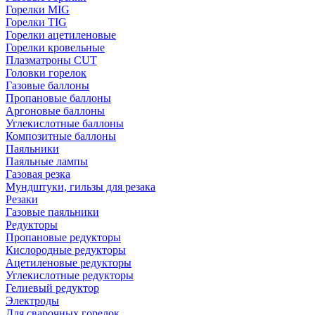
Горелки MIG
Горелки TIG
Горелки ацетиленовые
Горелки кровельные
Плазматроны CUT
Головки горелок
Газовые баллоны
Пропановые баллоны
Аргоновые баллоны
Углекислотные баллоны
Композитные баллоны
Паяльники
Паяльные лампы
Газовая резка
Мундштуки, гильзы для резака
Резаки
Газовые паяльники
Редукторы
Пропановые редукторы
Кислородные редукторы
Ацетиленовые редукторы
Углекислотные редукторы
Гелиевый редуктор
Электроды
Для сварочных горелок