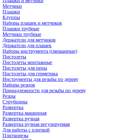
Плашки и метчики
Метчики
Плашки
Клуппы
Наборы плашек и метчиков
Плашки трубные
Метчики трубные
Держатели для метчиков
Держатели для плашек
Наборы инструмента (смешанные)
Пистолеты
Пистолеты монтажные
Пистолеты для пены
Пистолеты для герметика
Инструменты для резьбы по дереву
Наборы резцов
Принадлежности для резьбы по дереву
Резцы
Струбцины
Развертка
Развертка машинная
Развертка ручная
Развертка ручная регулируемая
Для работы с плиткой
Плиткорезы