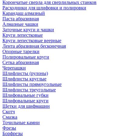
Корончатые сверла для сверлильных станков
Расходники для шлифовки и полировки
Карандаш алмазный
Паста абразивная
Алмазные чашки
Заточные круги и чашки
Круги лепестковые
Круги лепестковые веерные
Лента абразивная бесконечная
Опорные тарелки
Полировальные круги
Сетка абразивная
Черепашки
Шлифлисты (рулоны)
Шлифлисты круглые
Шлифлисты прямоугольные
Шлифлисты треугольные
Шлифовальные губки
Шлифовальные круги
Щетки для шифмашин
Скотч
Смазка
Точильные камни
Фрезы
Борфрезы