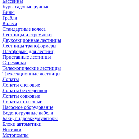
Бассейны
Буры садовые ручные
Вилы
Грабли
Колеса
Стандартные колеса
Лестницы и стремянки
Двухсекционные лестницы
Лестницы трансформеры
Платформы для лестниц
Приставные лестницы
Стремянки
Телескопические лестницы
Трехсекционные лестницы
Лопаты
Лопаты снеговые
Лопаты без черенков
Лопаты совковые
Лопаты штыковые
Насосное оборудование
Водопогружные кабели
Баки, гидроаккумуляторы
Блоки автоматики
Носилки
Мотопомпы