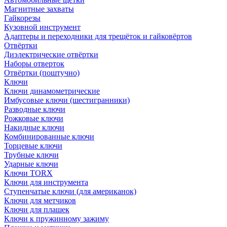
Магнитные захваты
Гайкорезы
Кузовной инструмент
Адаптеры и переходники для трещёток и гайковёртов
Отвёртки
Диэлектрические отвёртки
Наборы отверток
Отвёртки (поштучно)
Ключи
Ключи динамометрические
Имбусовые ключи (шестигранники)
Разводные ключи
Рожковые ключи
Накидные ключи
Комбинированные ключи
Торцевые ключи
Трубные ключи
Ударные ключи
Ключи TORX
Ключи для инструмента
Ступенчатые ключи (для американок)
Ключи для метчиков
Ключи для плашек
Ключи к пружинному зажиму