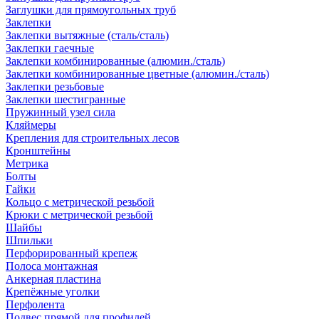
Заглушки для прямоугольных труб
Заклепки
Заклепки вытяжные (сталь/сталь)
Заклепки гаечные
Заклепки комбинированные (алюмин./сталь)
Заклепки комбинированные цветные (алюмин./сталь)
Заклепки резьбовые
Заклепки шестигранные
Пружинный узел сила
Кляймеры
Крепления для строительных лесов
Кронштейны
Метрика
Болты
Гайки
Кольцо с метрической резьбой
Крюки с метрической резьбой
Шайбы
Шпильки
Перфорированный крепеж
Полоса монтажная
Анкерная пластина
Крепёжные уголки
Перфолента
Подвес прямой для профилей