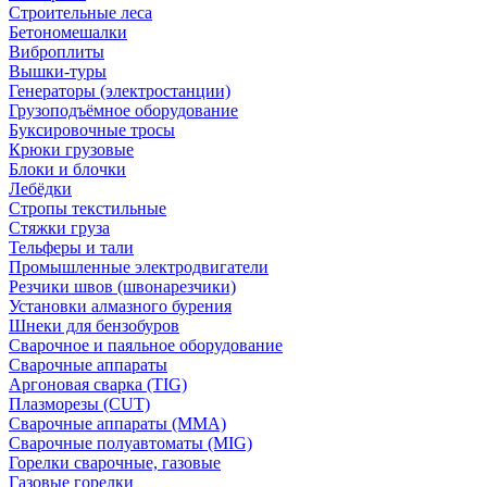
Строительные леса
Бетономешалки
Виброплиты
Вышки-туры
Генераторы (электростанции)
Грузоподъёмное оборудование
Буксировочные тросы
Крюки грузовые
Блоки и блочки
Лебёдки
Стропы текстильные
Стяжки груза
Тельферы и тали
Промышленные электродвигатели
Резчики швов (швонарезчики)
Установки алмазного бурения
Шнеки для бензобуров
Сварочное и паяльное оборудование
Сварочные аппараты
Аргоновая сварка (TIG)
Плазморезы (CUT)
Сварочные аппараты (MMA)
Сварочные полуавтоматы (MIG)
Горелки сварочные, газовые
Газовые горелки