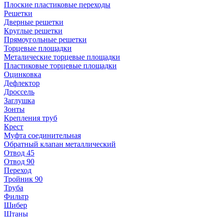
Плоские пластиковые переходы
Решетки
Дверные решетки
Круглые решетки
Прямоугольные решетки
Торцевые площадки
Металические торцевые площадки
Пластиковые торцевые площадки
Оцинковка
Дефлектор
Дроссель
Заглушка
Зонты
Крепления труб
Крест
Муфта соединительная
Обратный клапан металлический
Отвод 45
Отвод 90
Переход
Тройник 90
Труба
Фильтр
Шибер
Штаны