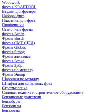
Woodwork
Фрезы KRAFTOOL
Втулки для фрезера
Наборы фрез
Пластины для фрез
Пробочники
Станочные фрезы
Фрезы Arden
Фрезы Bosch
Фрезы CMT (ЦРИ)
Фрезы Globus
Фрезы Strong
Фрезы алмазные
Фрезы Атака
Фрезы Зубр
Фрезы по металлу
Фрезы Энкор
Шарошки по металлу
Штифты для кольцевых фрез
Стретч-пленка
Силовая техника и строительное оборудование
Бензиновые двигатели
Бензобуры
Бензопилы
Бензорезы