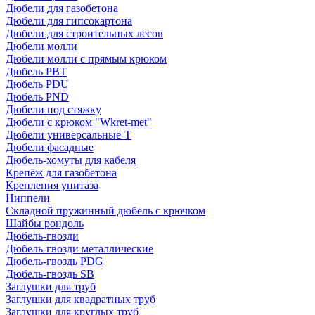
Дюбели для газобетона
Дюбели для гипсокартона
Дюбели для строительных лесов
Дюбели молли
Дюбели молли с прямым крюком
Дюбель PBT
Дюбель PDU
Дюбель PND
Дюбели под стяжку
Дюбели с крюком "Wkret-met"
Дюбели универсальные-Т
Дюбели фасадные
Дюбель-хомуты для кабеля
Крепёж для газобетона
Крепления унитаза
Ниппели
Складной пружинный дюбель с крючком
Шайбы рондоль
Дюбель-гвозди
Дюбель-гвозди металлические
Дюбель-гвоздь PDG
Дюбель-гвоздь SB
Заглушки для труб
Заглушки для квадратных труб
Заглушки для круглых труб