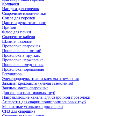
Колпачки
Насадки для горелок
Сварочные наконечники
Сопла для горелок
Цанги и держатели цанг
Припой
Флюс для пайки
Сварочные кабели
Шланги газовые
Проволока сварочная
Проволока алюминий
Проволока в прутках
Проволока нержавейка
Проволока омедненная
Проволока порошковая
Регуляторы
Электрододержатели и клеммы заземления
Зажимы-крокодилы (клемы заземления)
Зажимы массы сварочные
Для сварки пластиковых труб
Направляющие каналы для сварочной проволоки
Аппараты для сварки полипропиленовых труб
Магнитные угольники для сварки
СИЗ для сварщика
Сварочные маски, очки