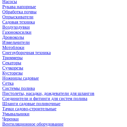
Насосы
Рукава напорные
Обработка почвы
Опрыскиватели
Садовая техника
Воздуходувки
Газонокосилки
Дровоколы
Измельчители
Мотоблоки
Снегоуборочная техника
Триммеры
Секаторы
Сучкорезы
Кусторезы
Ножницы садовые
Сетка
Системы полива
Пистолеты, насадки, дождеватели для шлангов
Соединители и фитинги для систем полива
Шланги садовые поливочные
Тачки садово-строительные
Умывальники
Черенки
Вентиляционное оборудование