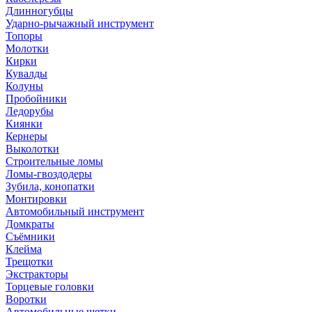
Длинногубцы
Ударно-рычажный инструмент
Топоры
Молотки
Кирки
Кувалды
Колуны
Пробойники
Ледорубы
Киянки
Кернеры
Выколотки
Строительные ломы
Ломы-гвоздодеры
Зубила, конопатки
Монтировки
Автомобильный инструмент
Домкраты
Съёмники
Клейма
Трещотки
Экстракторы
Торцевые головки
Воротки
Автомобильные щетки