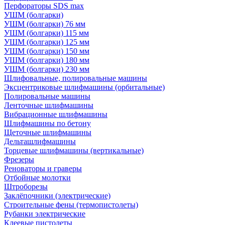
Перфораторы SDS max
УШМ (болгарки)
УШМ (болгарки) 76 мм
УШМ (болгарки) 115 мм
УШМ (болгарки) 125 мм
УШМ (болгарки) 150 мм
УШМ (болгарки) 180 мм
УШМ (болгарки) 230 мм
Шлифовальные, полировальные машины
Эксцентриковые шлифмашины (орбитальные)
Полировальные машины
Ленточные шлифмашины
Вибрационные шлифмашины
Шлифмашины по бетону
Щеточные шлифмашины
Дельташлифмашины
Торцевые шлифмашины (вертикальные)
Фрезеры
Реноваторы и граверы
Отбойные молотки
Штроборезы
Заклёпочники (электрические)
Строительные фены (термопистолеты)
Рубанки электрические
Клеевые пистолеты