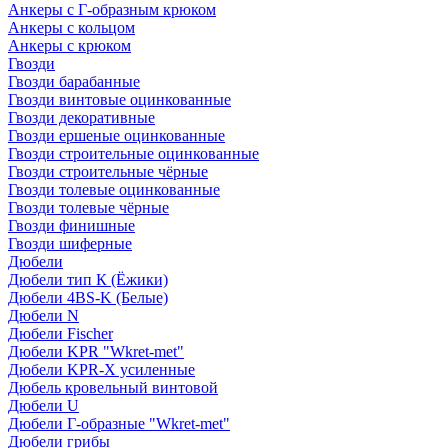
Анкеры с Г-образным крюком
Анкеры с кольцом
Анкеры с крюком
Гвозди
Гвозди барабанные
Гвозди винтовые оцинкованные
Гвозди декоративные
Гвозди ершеные оцинкованные
Гвозди строительные оцинкованные
Гвозди строительные чёрные
Гвозди толевые оцинкованные
Гвозди толевые чёрные
Гвозди финишные
Гвозди шиферные
Дюбели
Дюбели тип К (Ёжики)
Дюбели 4BS-K (Белые)
Дюбели N
Дюбели Fischer
Дюбели KPR "Wkret-met"
Дюбели KPR-Х усиленные
Дюбель кровельный винтовой
Дюбели U
Дюбели Г-образные "Wkret-met"
Дюбели грибы