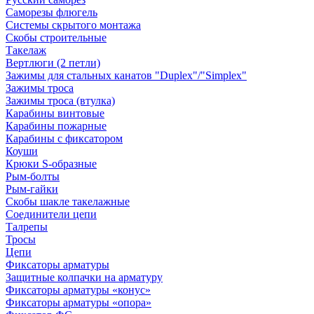
Саморезы флюгель
Системы скрытого монтажа
Скобы строительные
Такелаж
Вертлюги (2 петли)
Зажимы для стальных канатов "Duplex"/"Simplex"
Зажимы троса
Зажимы троса (втулка)
Карабины винтовые
Карабины пожарные
Карабины с фиксатором
Коуши
Крюки S-образные
Рым-болты
Рым-гайки
Скобы шакле такелажные
Соединители цепи
Талрепы
Тросы
Цепи
Фиксаторы арматуры
Защитные колпачки на арматуру
Фиксаторы арматуры «конус»
Фиксаторы арматуры «опора»