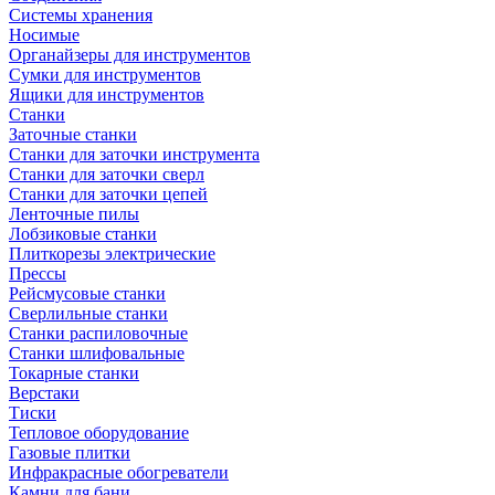
Системы хранения
Носимые
Органайзеры для инструментов
Сумки для инструментов
Ящики для инструментов
Станки
Заточные станки
Станки для заточки инструмента
Станки для заточки сверл
Станки для заточки цепей
Ленточные пилы
Лобзиковые станки
Плиткорезы электрические
Прессы
Рейсмусовые станки
Сверлильные станки
Станки распиловочные
Станки шлифовальные
Токарные станки
Верстаки
Тиски
Тепловое оборудование
Газовые плитки
Инфракрасные обогреватели
Камни для бани