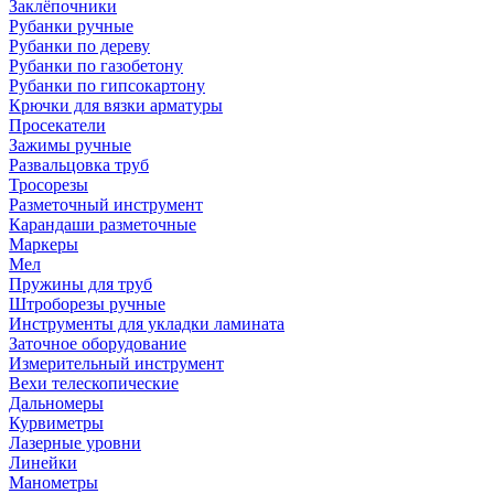
Заклёпочники
Рубанки ручные
Рубанки по дереву
Рубанки по газобетону
Рубанки по гипсокартону
Крючки для вязки арматуры
Просекатели
Зажимы ручные
Развальцовка труб
Тросорезы
Разметочный инструмент
Карандаши разметочные
Маркеры
Мел
Пружины для труб
Штроборезы ручные
Инструменты для укладки ламината
Заточное оборудование
Измерительный инструмент
Вехи телескопические
Дальномеры
Курвиметры
Лазерные уровни
Линейки
Манометры