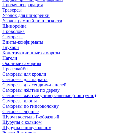
Прочая перфорация
Траверсы
Уголок для шинорейки
Уголок рамный по плоскости
Шинорейка
Проволока
Саморезы
Винты-конфирматы
Глухари
Конструкционные саморезы
Нагели
Оконные саморезы
Прессшайбы
Саморезы для кровли
Саморезы для паркета
Саморезы для сендвич-панелей
Саморезы жёлтые по дереву
Саморезы жёлтые универсальные (поштучно)
Саморезы клопы
Саморезы по гипсоволокну
Саморезы чёрные
Шуруп костыль Г-образный
Шурупы с кольцом
Шурупы с полукольцом
Русский саморез