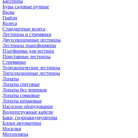
Бассейны
Буры садовые ручные
Вилы
Грабли
Колеса
Стандартные колеса
Лестницы и стремянки
Двухсекционные лестницы
Лестницы трансформеры
Платформы для лестниц
Приставные лестницы
Стремянки
Телескопические лестницы
Трехсекционные лестницы
Лопаты
Лопаты снеговые
Лопаты без черенков
Лопаты совковые
Лопаты штыковые
Насосное оборудование
Водопогружные кабели
Баки, гидроаккумуляторы
Блоки автоматики
Носилки
Мотопомпы