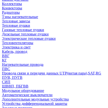
Коллекторы
Конвекторы
Радиаторы
Тэны нагревательные
Тепловые завесы
Тепловые пушки
Газовые тепловые пушки
Дизельные тепловые пушки
Электрические тепловые пушки
Тепловентиляторы
Электрика и свет
Кабель, провод
ВВГ
КГ
Нагревательные провода
ПВС
Провода связи и передачи данных UTP(витая пара),SAT,RG
ПУВ, ПУГВ
СИП
ШВВП, ПБГВВ
Модульное оборудование
Автоматические выключатели
Дополнительные модульные устройства
Устройства дифференциальной защиты
Заказные позиции