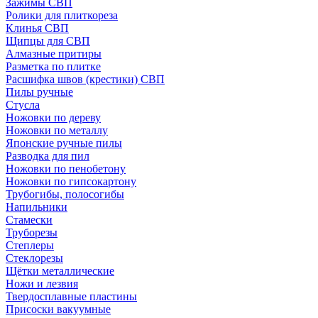
Зажимы СВП
Ролики для плиткореза
Клинья СВП
Щипцы для СВП
Алмазные притиры
Разметка по плитке
Расшифка швов (крестики) СВП
Пилы ручные
Стусла
Ножовки по дереву
Ножовки по металлу
Японские ручные пилы
Разводка для пил
Ножовки по пенобетону
Ножовки по гипсокартону
Трубогибы, полосогибы
Напильники
Стамески
Труборезы
Степлеры
Стеклорезы
Щётки металлические
Ножи и лезвия
Твердосплавные пластины
Присоски вакуумные