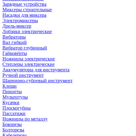
Зарядные устройства
Миксеры строительные
Насадки для миксера
Электромиксеры
Дрель-миксер
Лобзики электрические
Вибраторы
Вал гибкий
Вибратор глубинный
Гайковёрты
Ножницы электрические
Степлеры электрические
Аккумуляторы для инструмента
Ручной инструмент
Шарнирно-губцевый инструмент
Клещи
Пинцеты
Мультитулы
Кусачки
Плоскогубцы
Пассатижи
Ножницы по металлу
Бокорезы
Болторезы
Кабелерезы