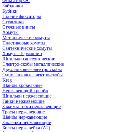
Фиксатор ФС
Звёздочки
Кубики
Прочие фиксаторы
Стульчики
Стяжные винты
Хомуты
Металлические хомуты
Пластиковые хомуты
Сантехнические хомуты
Хомуты Термоклип
Шпильки сантехнические
Электро-скобы металлические
Двухлапковые электро-скобы
Однолапковые электро-скобы
Kreg
Шайбы кровельные
Нержавеющий крепёж
Шпильки нержавеющие
Гайки нержавеющие
Зажимы троса нержавеющие
Тросы нержавеющие
Шайбы нержавеющие
Заклёпки нержавеющие
Болты нержавейка (А2)