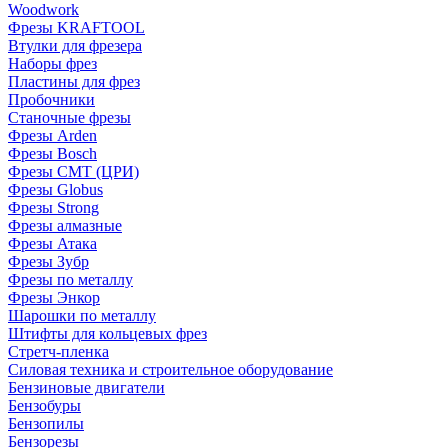
Woodwork
Фрезы KRAFTOOL
Втулки для фрезера
Наборы фрез
Пластины для фрез
Пробочники
Станочные фрезы
Фрезы Arden
Фрезы Bosch
Фрезы CMT (ЦРИ)
Фрезы Globus
Фрезы Strong
Фрезы алмазные
Фрезы Атака
Фрезы Зубр
Фрезы по металлу
Фрезы Энкор
Шарошки по металлу
Штифты для кольцевых фрез
Стретч-пленка
Силовая техника и строительное оборудование
Бензиновые двигатели
Бензобуры
Бензопилы
Бензорезы