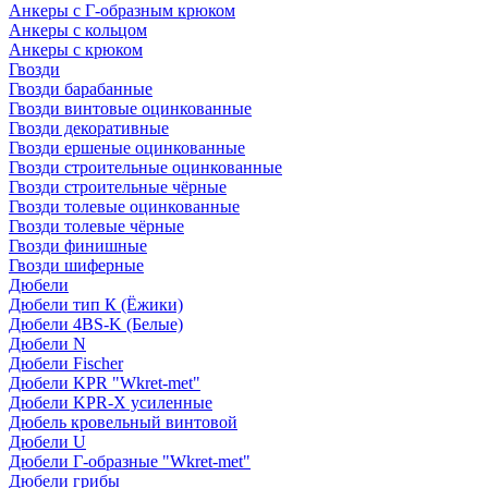
Анкеры с Г-образным крюком
Анкеры с кольцом
Анкеры с крюком
Гвозди
Гвозди барабанные
Гвозди винтовые оцинкованные
Гвозди декоративные
Гвозди ершеные оцинкованные
Гвозди строительные оцинкованные
Гвозди строительные чёрные
Гвозди толевые оцинкованные
Гвозди толевые чёрные
Гвозди финишные
Гвозди шиферные
Дюбели
Дюбели тип К (Ёжики)
Дюбели 4BS-K (Белые)
Дюбели N
Дюбели Fischer
Дюбели KPR "Wkret-met"
Дюбели KPR-Х усиленные
Дюбель кровельный винтовой
Дюбели U
Дюбели Г-образные "Wkret-met"
Дюбели грибы