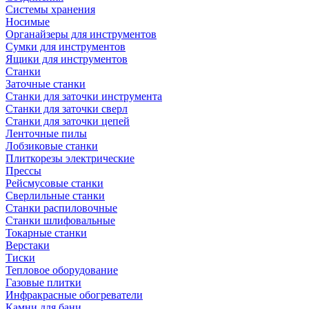
Системы хранения
Носимые
Органайзеры для инструментов
Сумки для инструментов
Ящики для инструментов
Станки
Заточные станки
Станки для заточки инструмента
Станки для заточки сверл
Станки для заточки цепей
Ленточные пилы
Лобзиковые станки
Плиткорезы электрические
Прессы
Рейсмусовые станки
Сверлильные станки
Станки распиловочные
Станки шлифовальные
Токарные станки
Верстаки
Тиски
Тепловое оборудование
Газовые плитки
Инфракрасные обогреватели
Камни для бани