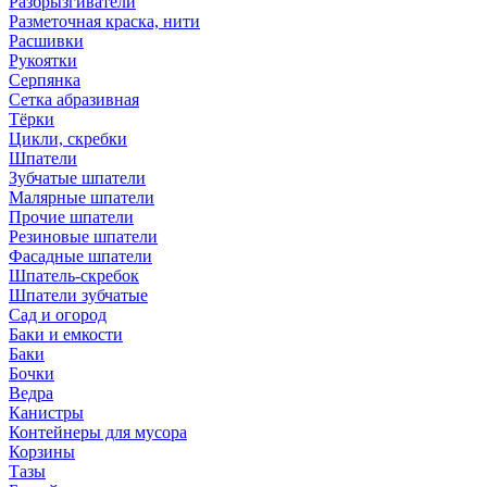
Разбрызгиватели
Разметочная краска, нити
Расшивки
Рукоятки
Серпянка
Сетка абразивная
Тёрки
Цикли, скребки
Шпатели
Зубчатые шпатели
Малярные шпатели
Прочие шпатели
Резиновые шпатели
Фасадные шпатели
Шпатель-скребок
Шпатели зубчатые
Сад и огород
Баки и емкости
Баки
Бочки
Ведра
Канистры
Контейнеры для мусора
Корзины
Тазы