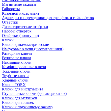
Магнитные захваты
Гайкорезы
Кузовной инструмент
Адаптеры и переходники для трещёток и гайковёртов
Отвёртки
Диэлектрические отвёртки
Наборы отверток
Отвёртки (поштучно)
Ключи
Ключи динамометрические
Имбусовые ключи (шестигранники)
Разводные ключи
Рожковые ключи
Накидные ключи
Комбинированные ключи
Торцевые ключи
Трубные ключи
Ударные ключи
Ключи TORX
Ключи для инструмента
Ступенчатые ключи (для американок)
Ключи для метчиков
Ключи для плашек
Ключи к пружинному зажиму