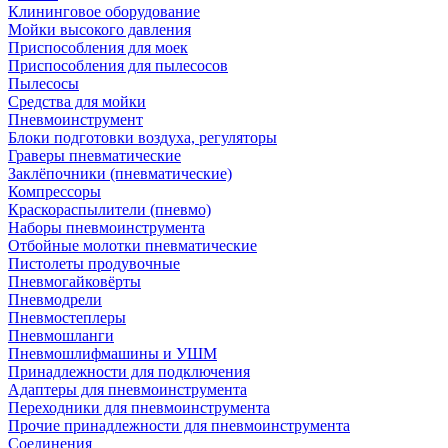
Клининговое оборудование
Мойки высокого давления
Приспособления для моек
Приспособления для пылесосов
Пылесосы
Средства для мойки
Пневмоинструмент
Блоки подготовки воздуха, регуляторы
Граверы пневматические
Заклёпочники (пневматические)
Компрессоры
Краскораспылители (пневмо)
Наборы пневмоинструмента
Отбойные молотки пневматические
Пистолеты продувочные
Пневмогайковёрты
Пневмодрели
Пневмостеплеры
Пневмошланги
Пневмошлифмашины и УШМ
Принадлежности для подключения
Адаптеры для пневмоинструмента
Переходники для пневмоинструмента
Прочие принадлежности для пневмоинструмента
Соединения