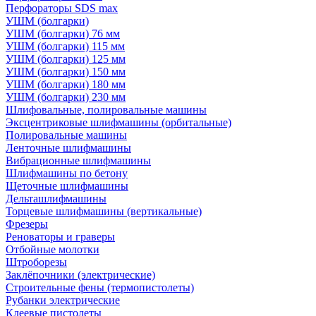
Перфораторы SDS max
УШМ (болгарки)
УШМ (болгарки) 76 мм
УШМ (болгарки) 115 мм
УШМ (болгарки) 125 мм
УШМ (болгарки) 150 мм
УШМ (болгарки) 180 мм
УШМ (болгарки) 230 мм
Шлифовальные, полировальные машины
Эксцентриковые шлифмашины (орбитальные)
Полировальные машины
Ленточные шлифмашины
Вибрационные шлифмашины
Шлифмашины по бетону
Щеточные шлифмашины
Дельташлифмашины
Торцевые шлифмашины (вертикальные)
Фрезеры
Реноваторы и граверы
Отбойные молотки
Штроборезы
Заклёпочники (электрические)
Строительные фены (термопистолеты)
Рубанки электрические
Клеевые пистолеты