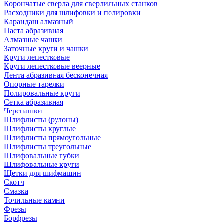
Корончатые сверла для сверлильных станков
Расходники для шлифовки и полировки
Карандаш алмазный
Паста абразивная
Алмазные чашки
Заточные круги и чашки
Круги лепестковые
Круги лепестковые веерные
Лента абразивная бесконечная
Опорные тарелки
Полировальные круги
Сетка абразивная
Черепашки
Шлифлисты (рулоны)
Шлифлисты круглые
Шлифлисты прямоугольные
Шлифлисты треугольные
Шлифовальные губки
Шлифовальные круги
Щетки для шифмашин
Скотч
Смазка
Точильные камни
Фрезы
Борфрезы