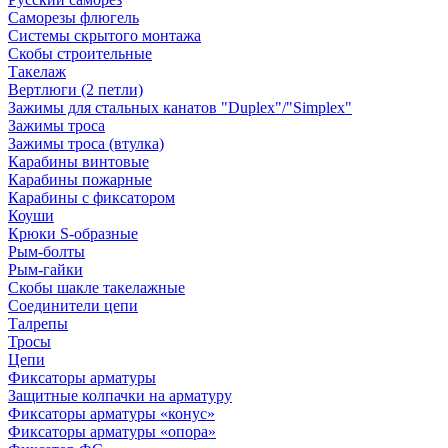
Саморезы флюгель
Системы скрытого монтажа
Скобы строительные
Такелаж
Вертлюги (2 петли)
Зажимы для стальных канатов "Duplex"/"Simplex"
Зажимы троса
Зажимы троса (втулка)
Карабины винтовые
Карабины пожарные
Карабины с фиксатором
Коуши
Крюки S-образные
Рым-болты
Рым-гайки
Скобы шакле такелажные
Соединители цепи
Талрепы
Тросы
Цепи
Фиксаторы арматуры
Защитные колпачки на арматуру
Фиксаторы арматуры «конус»
Фиксаторы арматуры «опора»