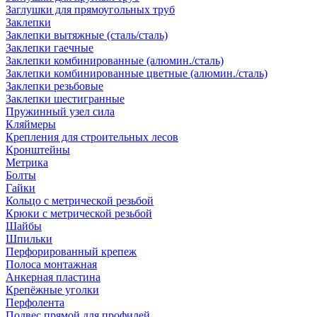
Заглушки для прямоугольных труб
Заклепки
Заклепки вытяжные (сталь/сталь)
Заклепки гаечные
Заклепки комбинированные (алюмин./сталь)
Заклепки комбинированные цветные (алюмин./сталь)
Заклепки резьбовые
Заклепки шестигранные
Пружинный узел сила
Кляймеры
Крепления для строительных лесов
Кронштейны
Метрика
Болты
Гайки
Кольцо с метрической резьбой
Крюки с метрической резьбой
Шайбы
Шпильки
Перфорированный крепеж
Полоса монтажная
Анкерная пластина
Крепёжные уголки
Перфолента
Подвес прямой для профилей