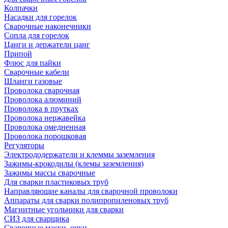
Колпачки
Насадки для горелок
Сварочные наконечники
Сопла для горелок
Цанги и держатели цанг
Припой
Флюс для пайки
Сварочные кабели
Шланги газовые
Проволока сварочная
Проволока алюминий
Проволока в прутках
Проволока нержавейка
Проволока омедненная
Проволока порошковая
Регуляторы
Электрододержатели и клеммы заземления
Зажимы-крокодилы (клемы заземления)
Зажимы массы сварочные
Для сварки пластиковых труб
Направляющие каналы для сварочной проволоки
Аппараты для сварки полипропиленовых труб
Магнитные угольники для сварки
СИЗ для сварщика
Сварочные маски, очки