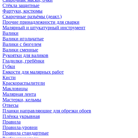
Стёкла защитные
Фартуки, костюмы
Сварочные разъёмы (деакт.)
Прочие принадлежности для сварки
Малярный и штукатурный инструмент
Валики
Валики игольчатые
Валики с бюгелем
Валики сменные
Рукоятки для валиков
Гладилки, гребёнки
Губки
Емкости для малярных работ
Кисти
Краскораспылители
Макловицы
Малярная лента
Мастерки, кельмы
Отвесы
Планки направляющие для обрезки обоев
Плёнка укрывная
Правила
Правила-уровни
Правила стандартные