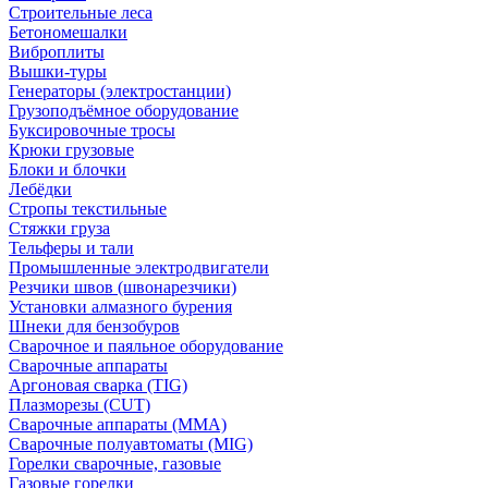
Строительные леса
Бетономешалки
Виброплиты
Вышки-туры
Генераторы (электростанции)
Грузоподъёмное оборудование
Буксировочные тросы
Крюки грузовые
Блоки и блочки
Лебёдки
Стропы текстильные
Стяжки груза
Тельферы и тали
Промышленные электродвигатели
Резчики швов (швонарезчики)
Установки алмазного бурения
Шнеки для бензобуров
Сварочное и паяльное оборудование
Сварочные аппараты
Аргоновая сварка (TIG)
Плазморезы (CUT)
Сварочные аппараты (MMA)
Сварочные полуавтоматы (MIG)
Горелки сварочные, газовые
Газовые горелки