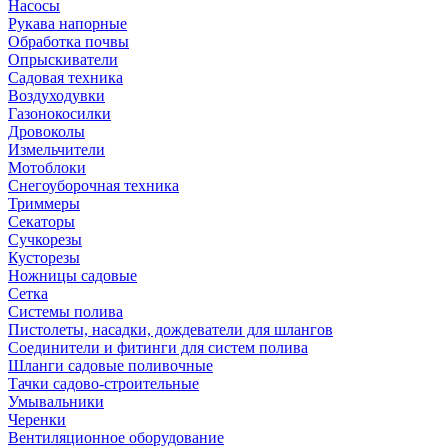
Насосы
Рукава напорные
Обработка почвы
Опрыскиватели
Садовая техника
Воздуходувки
Газонокосилки
Дровоколы
Измельчители
Мотоблоки
Снегоуборочная техника
Триммеры
Секаторы
Сучкорезы
Кусторезы
Ножницы садовые
Сетка
Системы полива
Пистолеты, насадки, дождеватели для шлангов
Соединители и фитинги для систем полива
Шланги садовые поливочные
Тачки садово-строительные
Умывальники
Черенки
Вентиляционное оборудование