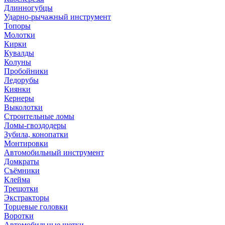
Длинногубцы
Ударно-рычажный инструмент
Топоры
Молотки
Кирки
Кувалды
Колуны
Пробойники
Ледорубы
Киянки
Кернеры
Выколотки
Строительные ломы
Ломы-гвоздодеры
Зубила, конопатки
Монтировки
Автомобильный инструмент
Домкраты
Съёмники
Клейма
Трещотки
Экстракторы
Торцевые головки
Воротки
Автомобильные щетки