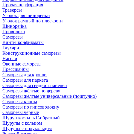
Прочая перфорация
Траверсы
Уголок для шинорейки
Уголок рамный по плоскости
Шинорейка
Проволока
Саморезы
Винты-конфирматы
Глухари
Конструкционные саморезы
Нагели
Оконные саморезы
Прессшайбы
Саморезы для кровли
Саморезы для паркета
Саморезы для сендвич-панелей
Саморезы жёлтые по дереву
Саморезы жёлтые универсальные (поштучно)
Саморезы клопы
Саморезы по гипсоволокну
Саморезы чёрные
Шуруп костыль Г-образный
Шурупы с кольцом
Шурупы с полукольцом
Русский саморез