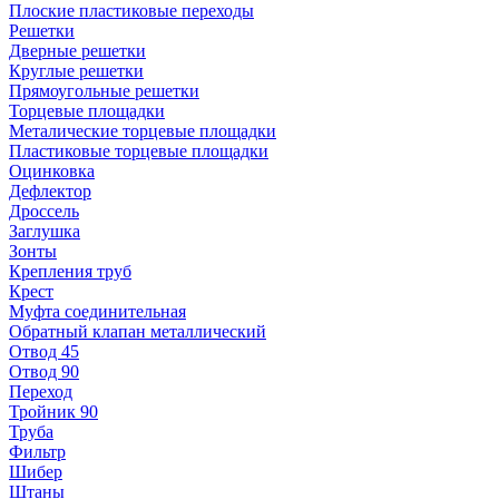
Плоские пластиковые переходы
Решетки
Дверные решетки
Круглые решетки
Прямоугольные решетки
Торцевые площадки
Металические торцевые площадки
Пластиковые торцевые площадки
Оцинковка
Дефлектор
Дроссель
Заглушка
Зонты
Крепления труб
Крест
Муфта соединительная
Обратный клапан металлический
Отвод 45
Отвод 90
Переход
Тройник 90
Труба
Фильтр
Шибер
Штаны