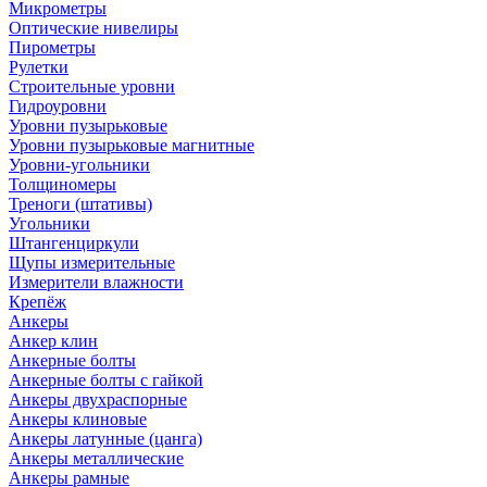
Микрометры
Оптические нивелиры
Пирометры
Рулетки
Строительные уровни
Гидроуровни
Уровни пузырьковые
Уровни пузырьковые магнитные
Уровни-угольники
Толщиномеры
Треноги (штативы)
Угольники
Штангенциркули
Щупы измерительные
Измерители влажности
Крепёж
Анкеры
Анкер клин
Анкерные болты
Анкерные болты с гайкой
Анкеры двухраспорные
Анкеры клиновые
Анкеры латунные (цанга)
Анкеры металлические
Анкеры рамные