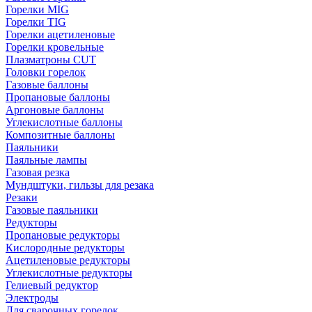
Горелки MIG
Горелки TIG
Горелки ацетиленовые
Горелки кровельные
Плазматроны CUT
Головки горелок
Газовые баллоны
Пропановые баллоны
Аргоновые баллоны
Углекислотные баллоны
Композитные баллоны
Паяльники
Паяльные лампы
Газовая резка
Мундштуки, гильзы для резака
Резаки
Газовые паяльники
Редукторы
Пропановые редукторы
Кислородные редукторы
Ацетиленовые редукторы
Углекислотные редукторы
Гелиевый редуктор
Электроды
Для сварочных горелок