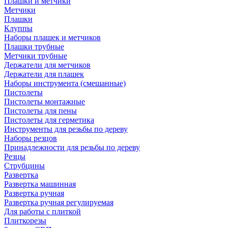
Плашки и метчики
Метчики
Плашки
Клуппы
Наборы плашек и метчиков
Плашки трубные
Метчики трубные
Держатели для метчиков
Держатели для плашек
Наборы инструмента (смешанные)
Пистолеты
Пистолеты монтажные
Пистолеты для пены
Пистолеты для герметика
Инструменты для резьбы по дереву
Наборы резцов
Принадлежности для резьбы по дереву
Резцы
Струбцины
Развертка
Развертка машинная
Развертка ручная
Развертка ручная регулируемая
Для работы с плиткой
Плиткорезы