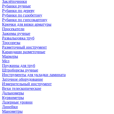
Заклёпочники
Рубанки ручные
Рубанки по дереву
Рубанки по газобетону
Рубанки по гипсокартону
Крючки для вязки арматуры
Просекатели
Зажимы ручные
Развальцовка труб
Тросорезы
Разметочный инструмент
Карандаши разметочные
Маркеры
Мел
Пружины для труб
Штроборезы ручные
Инструменты для укладки ламината
Заточное оборудование
Измерительный инструмент
Вехи телескопические
Дальномеры
Курвиметры
Лазерные уровни
Линейки
Манометры