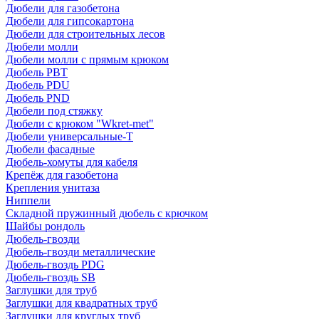
Дюбели для газобетона
Дюбели для гипсокартона
Дюбели для строительных лесов
Дюбели молли
Дюбели молли с прямым крюком
Дюбель PBT
Дюбель PDU
Дюбель PND
Дюбели под стяжку
Дюбели с крюком "Wkret-met"
Дюбели универсальные-Т
Дюбели фасадные
Дюбель-хомуты для кабеля
Крепёж для газобетона
Крепления унитаза
Ниппели
Складной пружинный дюбель с крючком
Шайбы рондоль
Дюбель-гвозди
Дюбель-гвозди металлические
Дюбель-гвоздь PDG
Дюбель-гвоздь SB
Заглушки для труб
Заглушки для квадратных труб
Заглушки для круглых труб