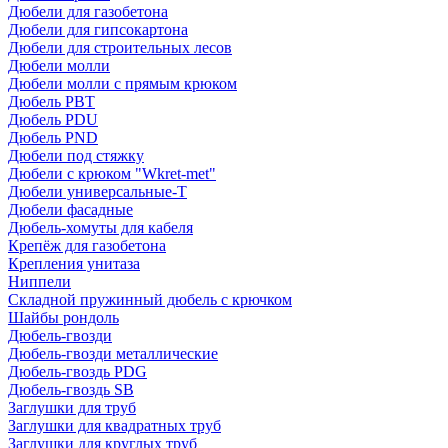
Дюбели для газобетона
Дюбели для гипсокартона
Дюбели для строительных лесов
Дюбели молли
Дюбели молли с прямым крюком
Дюбель PBT
Дюбель PDU
Дюбель PND
Дюбели под стяжку
Дюбели с крюком "Wkret-met"
Дюбели универсальные-Т
Дюбели фасадные
Дюбель-хомуты для кабеля
Крепёж для газобетона
Крепления унитаза
Ниппели
Складной пружинный дюбель с крючком
Шайбы рондоль
Дюбель-гвозди
Дюбель-гвозди металлические
Дюбель-гвоздь PDG
Дюбель-гвоздь SB
Заглушки для труб
Заглушки для квадратных труб
Заглушки для круглых труб