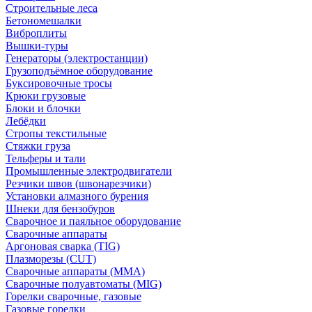
Строительные леса
Бетономешалки
Виброплиты
Вышки-туры
Генераторы (электростанции)
Грузоподъёмное оборудование
Буксировочные тросы
Крюки грузовые
Блоки и блочки
Лебёдки
Стропы текстильные
Стяжки груза
Тельферы и тали
Промышленные электродвигатели
Резчики швов (швонарезчики)
Установки алмазного бурения
Шнеки для бензобуров
Сварочное и паяльное оборудование
Сварочные аппараты
Аргоновая сварка (TIG)
Плазморезы (CUT)
Сварочные аппараты (MMA)
Сварочные полуавтоматы (MIG)
Горелки сварочные, газовые
Газовые горелки