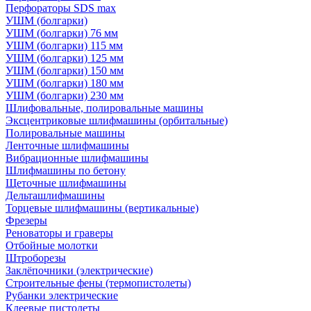
Перфораторы SDS max
УШМ (болгарки)
УШМ (болгарки) 76 мм
УШМ (болгарки) 115 мм
УШМ (болгарки) 125 мм
УШМ (болгарки) 150 мм
УШМ (болгарки) 180 мм
УШМ (болгарки) 230 мм
Шлифовальные, полировальные машины
Эксцентриковые шлифмашины (орбитальные)
Полировальные машины
Ленточные шлифмашины
Вибрационные шлифмашины
Шлифмашины по бетону
Щеточные шлифмашины
Дельташлифмашины
Торцевые шлифмашины (вертикальные)
Фрезеры
Реноваторы и граверы
Отбойные молотки
Штроборезы
Заклёпочники (электрические)
Строительные фены (термопистолеты)
Рубанки электрические
Клеевые пистолеты