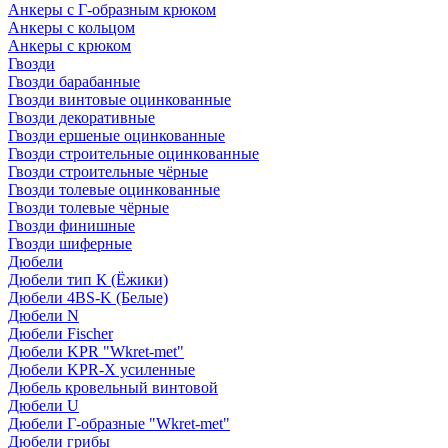
Анкеры с Г-образным крюком
Анкеры с кольцом
Анкеры с крюком
Гвозди
Гвозди барабанные
Гвозди винтовые оцинкованные
Гвозди декоративные
Гвозди ершеные оцинкованные
Гвозди строительные оцинкованные
Гвозди строительные чёрные
Гвозди толевые оцинкованные
Гвозди толевые чёрные
Гвозди финишные
Гвозди шиферные
Дюбели
Дюбели тип К (Ёжики)
Дюбели 4BS-K (Белые)
Дюбели N
Дюбели Fischer
Дюбели KPR "Wkret-met"
Дюбели KPR-Х усиленные
Дюбель кровельный винтовой
Дюбели U
Дюбели Г-образные "Wkret-met"
Дюбели грибы