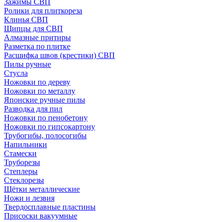
Зажимы СВП
Ролики для плиткореза
Клинья СВП
Щипцы для СВП
Алмазные притиры
Разметка по плитке
Расшифка швов (крестики) СВП
Пилы ручные
Стусла
Ножовки по дереву
Ножовки по металлу
Японские ручные пилы
Разводка для пил
Ножовки по пенобетону
Ножовки по гипсокартону
Трубогибы, полосогибы
Напильники
Стамески
Труборезы
Степлеры
Стеклорезы
Щётки металлические
Ножи и лезвия
Твердосплавные пластины
Присоски вакуумные