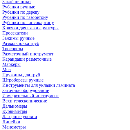
Заклёпочники
Рубанки ручные
Рубанки по дереву
Рубанки по газобетону
Рубанки по гипсокартону
Крючки для вязки арматуры
Просекатели
Зажимы ручные
Развальцовка труб
Тросорезы
Разметочный инструмент
Карандаши разметочные
Маркеры
Мел
Пружины для труб
Штроборезы ручные
Инструменты для укладки ламината
Заточное оборудование
Измерительный инструмент
Вехи телескопические
Дальномеры
Курвиметры
Лазерные уровни
Линейки
Манометры