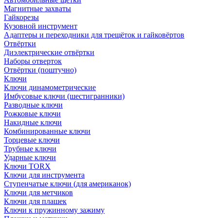
Магнитные захваты
Гайкорезы
Кузовной инструмент
Адаптеры и переходники для трещёток и гайковёртов
Отвёртки
Диэлектрические отвёртки
Наборы отверток
Отвёртки (поштучно)
Ключи
Ключи динамометрические
Имбусовые ключи (шестигранники)
Разводные ключи
Рожковые ключи
Накидные ключи
Комбинированные ключи
Торцевые ключи
Трубные ключи
Ударные ключи
Ключи TORX
Ключи для инструмента
Ступенчатые ключи (для американок)
Ключи для метчиков
Ключи для плашек
Ключи к пружинному зажиму