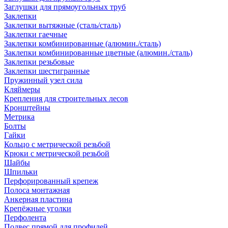
Заглушки для прямоугольных труб
Заклепки
Заклепки вытяжные (сталь/сталь)
Заклепки гаечные
Заклепки комбинированные (алюмин./сталь)
Заклепки комбинированные цветные (алюмин./сталь)
Заклепки резьбовые
Заклепки шестигранные
Пружинный узел сила
Кляймеры
Крепления для строительных лесов
Кронштейны
Метрика
Болты
Гайки
Кольцо с метрической резьбой
Крюки с метрической резьбой
Шайбы
Шпильки
Перфорированный крепеж
Полоса монтажная
Анкерная пластина
Крепёжные уголки
Перфолента
Подвес прямой для профилей