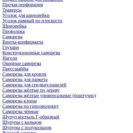
Прочая перфорация
Траверсы
Уголок для шинорейки
Уголок рамный по плоскости
Шинорейка
Проволока
Саморезы
Винты-конфирматы
Глухари
Конструкционные саморезы
Нагели
Оконные саморезы
Прессшайбы
Саморезы для кровли
Саморезы для паркета
Саморезы для сендвич-панелей
Саморезы жёлтые по дереву
Саморезы жёлтые универсальные (поштучно)
Саморезы клопы
Саморезы по гипсоволокну
Саморезы чёрные
Шуруп костыль Г-образный
Шурупы с кольцом
Шурупы с полукольцом
Русский саморез