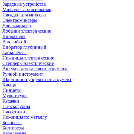
Зарядные устройства
Миксеры строительные
Насадки для миксера
Электромиксеры
Дрель-миксер
Лобзики электрические
Вибраторы
Вал гибкий
Вибратор глубинный
Гайковёрты
Ножницы электрические
Степлеры электрические
Аккумуляторы для инструмента
Ручной инструмент
Шарнирно-губцевый инструмент
Клещи
Пинцеты
Мультитулы
Кусачки
Плоскогубцы
Пассатижи
Ножницы по металлу
Бокорезы
Болторезы
Кабелерезы