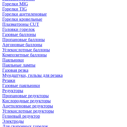
Горелки MIG
Горелки TIG
Горелки ацетиленовые
Горелки кровельные
Плазматроны CUT
Головки горелок
Газовые баллоны
Пропановые баллоны
Аргоновые баллоны
Углекислотные баллоны
Композитные баллоны
Паяльники
Паяльные лампы
Газовая резка
Мундштуки, гильзы для резака
Резаки
Газовые паяльники
Редукторы
Пропановые редукторы
Кислородные редукторы
Ацетиленовые редукторы
Углекислотные редукторы
Гелиевый редуктор
Электроды
Для сварочных горелок