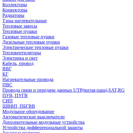
Коллекторы
Конвекторы
Радиаторы
Тэны нагревательные
Тепловые завесы
Тепловые пушки
Газовые тепловые пушки
Дизельные тепловые пушки
Электрические тепловые пушки
Тепловентиляторы
Электрика и свет
Кабель, провод
ВВГ
КГ
Нагревательные провода
ПВС
Провода связи и передачи данных UTP(витая пара),SAT,RG
ПУВ, ПУГВ
СИП
ШВВП, ПБГВВ
Модульное оборудование
Автоматические выключатели
Дополнительные модульные устройства
Устройства дифференциальной защиты
Заказные позиции