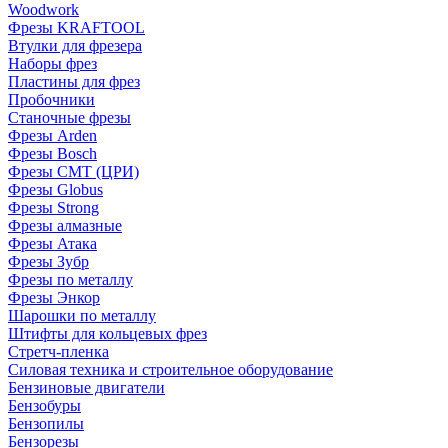
Woodwork
Фрезы KRAFTOOL
Втулки для фрезера
Наборы фрез
Пластины для фрез
Пробочники
Станочные фрезы
Фрезы Arden
Фрезы Bosch
Фрезы CMT (ЦРИ)
Фрезы Globus
Фрезы Strong
Фрезы алмазные
Фрезы Атака
Фрезы Зубр
Фрезы по металлу
Фрезы Энкор
Шарошки по металлу
Штифты для кольцевых фрез
Стретч-пленка
Силовая техника и строительное оборудование
Бензиновые двигатели
Бензобуры
Бензопилы
Бензорезы