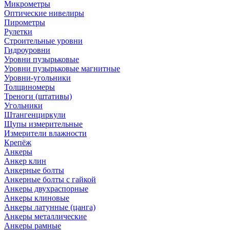
Микрометры
Оптические нивелиры
Пирометры
Рулетки
Строительные уровни
Гидроуровни
Уровни пузырьковые
Уровни пузырьковые магнитные
Уровни-угольники
Толщиномеры
Треноги (штативы)
Угольники
Штангенциркули
Щупы измерительные
Измерители влажности
Крепёж
Анкеры
Анкер клин
Анкерные болты
Анкерные болты с гайкой
Анкеры двухраспорные
Анкеры клиновые
Анкеры латунные (цанга)
Анкеры металлические
Анкеры рамные