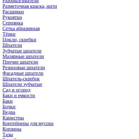
Разбрызгиватели
Разметочная краска, нити
Расшивки
Рукоятки
Серпянка
Сетка абразивная
Тёрки
Цикли, скребки
Шпатели
Зубчатые шпатели
Малярные шпатели
Прочие шпатели
Резиновые шпатели
Фасадные шпатели
Шпатель-скребок
Шпатели зубчатые
Сад и огород
Баки и емкости
Баки
Бочки
Ведра
Канистры
Контейнеры для мусора
Корзины
Тазы