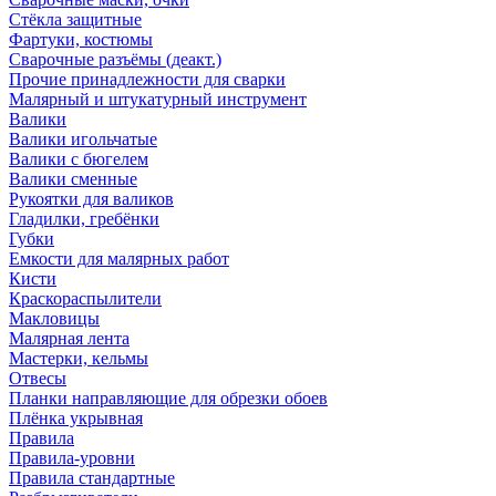
Стёкла защитные
Фартуки, костюмы
Сварочные разъёмы (деакт.)
Прочие принадлежности для сварки
Малярный и штукатурный инструмент
Валики
Валики игольчатые
Валики с бюгелем
Валики сменные
Рукоятки для валиков
Гладилки, гребёнки
Губки
Емкости для малярных работ
Кисти
Краскораспылители
Макловицы
Малярная лента
Мастерки, кельмы
Отвесы
Планки направляющие для обрезки обоев
Плёнка укрывная
Правила
Правила-уровни
Правила стандартные