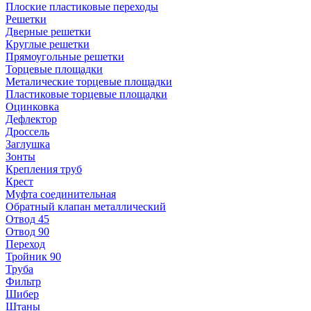
Плоские пластиковые переходы
Решетки
Дверные решетки
Круглые решетки
Прямоугольные решетки
Торцевые площадки
Металические торцевые площадки
Пластиковые торцевые площадки
Оцинковка
Дефлектор
Дроссель
Заглушка
Зонты
Крепления труб
Крест
Муфта соединительная
Обратный клапан металлический
Отвод 45
Отвод 90
Переход
Тройник 90
Труба
Фильтр
Шибер
Штаны