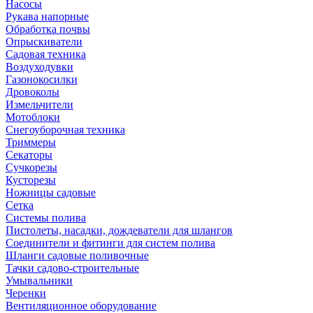
Насосы
Рукава напорные
Обработка почвы
Опрыскиватели
Садовая техника
Воздуходувки
Газонокосилки
Дровоколы
Измельчители
Мотоблоки
Снегоуборочная техника
Триммеры
Секаторы
Сучкорезы
Кусторезы
Ножницы садовые
Сетка
Системы полива
Пистолеты, насадки, дождеватели для шлангов
Соединители и фитинги для систем полива
Шланги садовые поливочные
Тачки садово-строительные
Умывальники
Черенки
Вентиляционное оборудование