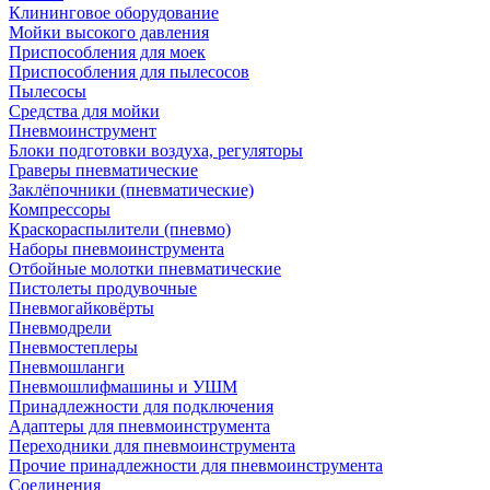
Клининговое оборудование
Мойки высокого давления
Приспособления для моек
Приспособления для пылесосов
Пылесосы
Средства для мойки
Пневмоинструмент
Блоки подготовки воздуха, регуляторы
Граверы пневматические
Заклёпочники (пневматические)
Компрессоры
Краскораспылители (пневмо)
Наборы пневмоинструмента
Отбойные молотки пневматические
Пистолеты продувочные
Пневмогайковёрты
Пневмодрели
Пневмостеплеры
Пневмошланги
Пневмошлифмашины и УШМ
Принадлежности для подключения
Адаптеры для пневмоинструмента
Переходники для пневмоинструмента
Прочие принадлежности для пневмоинструмента
Соединения