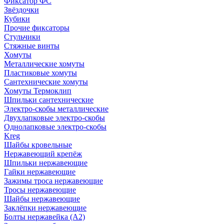
Фиксатор ФС
Звёздочки
Кубики
Прочие фиксаторы
Стульчики
Стяжные винты
Хомуты
Металлические хомуты
Пластиковые хомуты
Сантехнические хомуты
Хомуты Термоклип
Шпильки сантехнические
Электро-скобы металлические
Двухлапковые электро-скобы
Однолапковые электро-скобы
Kreg
Шайбы кровельные
Нержавеющий крепёж
Шпильки нержавеющие
Гайки нержавеющие
Зажимы троса нержавеющие
Тросы нержавеющие
Шайбы нержавеющие
Заклёпки нержавеющие
Болты нержавейка (А2)