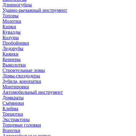
Длинногубцы
Ударно-рычажный инструмент
Топоры
Молотки
Кирки
Кувалды
Колуны
Пробойники
Ледорубы
Киянки
Кернеры
Выколотки
Строительные ломы
Ломы-гвоздодеры
Зубила, конопатки
Монтировки
Автомобильный инструмент
Домкраты
Съёмники
Клейма
Трещотки
Экстракторы
Торцевые головки
Воротки
Автомобильные щетки