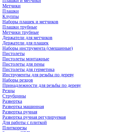
Плашки и метчики
Метчики
Плашки
Клуппы
Наборы плашек и метчиков
Плашки трубные
Метчики трубные
Держатели для метчиков
Держатели для плашек
Наборы инструмента (смешанные)
Пистолеты
Пистолеты монтажные
Пистолеты для пены
Пистолеты для герметика
Инструменты для резьбы по дереву
Наборы резцов
Принадлежности для резьбы по дереву
Резцы
Струбцины
Развертка
Развертка машинная
Развертка ручная
Развертка ручная регулируемая
Для работы с плиткой
Плиткорезы