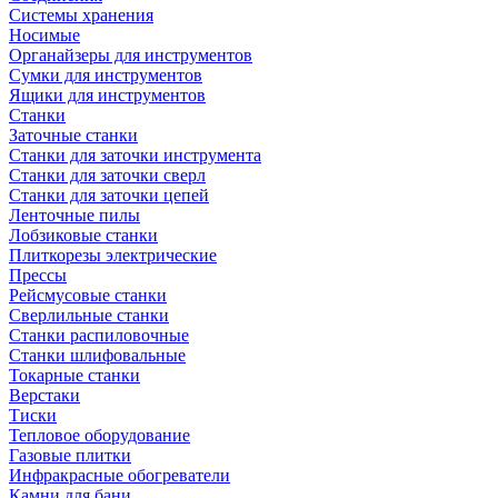
Системы хранения
Носимые
Органайзеры для инструментов
Сумки для инструментов
Ящики для инструментов
Станки
Заточные станки
Станки для заточки инструмента
Станки для заточки сверл
Станки для заточки цепей
Ленточные пилы
Лобзиковые станки
Плиткорезы электрические
Прессы
Рейсмусовые станки
Сверлильные станки
Станки распиловочные
Станки шлифовальные
Токарные станки
Верстаки
Тиски
Тепловое оборудование
Газовые плитки
Инфракрасные обогреватели
Камни для бани