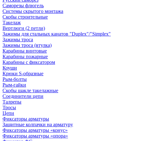
Саморезы флюгель
Системы скрытого монтажа
Скобы строительные
Такелаж
Вертлюги (2 петли)
Зажимы для стальных канатов "Duplex"/"Simplex"
Зажимы троса
Зажимы троса (втулка)
Карабины винтовые
Карабины пожарные
Карабины с фиксатором
Коуши
Крюки S-образные
Рым-болты
Рым-гайки
Скобы шакле такелажные
Соединители цепи
Талрепы
Тросы
Цепи
Фиксаторы арматуры
Защитные колпачки на арматуру
Фиксаторы арматуры «конус»
Фиксаторы арматуры «опора»