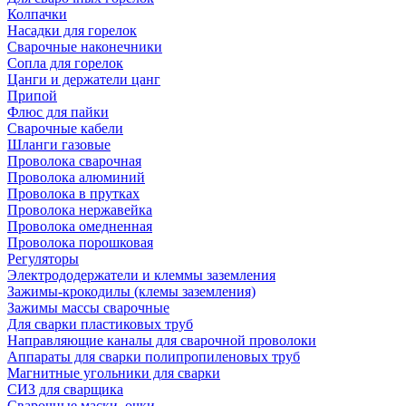
Колпачки
Насадки для горелок
Сварочные наконечники
Сопла для горелок
Цанги и держатели цанг
Припой
Флюс для пайки
Сварочные кабели
Шланги газовые
Проволока сварочная
Проволока алюминий
Проволока в прутках
Проволока нержавейка
Проволока омедненная
Проволока порошковая
Регуляторы
Электрододержатели и клеммы заземления
Зажимы-крокодилы (клемы заземления)
Зажимы массы сварочные
Для сварки пластиковых труб
Направляющие каналы для сварочной проволоки
Аппараты для сварки полипропиленовых труб
Магнитные угольники для сварки
СИЗ для сварщика
Сварочные маски, очки