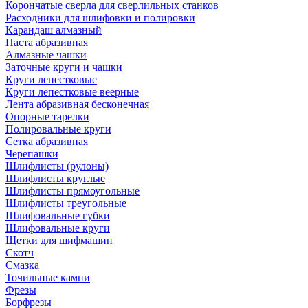
Корончатые сверла для сверлильных станков
Расходники для шлифовки и полировки
Карандаш алмазный
Паста абразивная
Алмазные чашки
Заточные круги и чашки
Круги лепестковые
Круги лепестковые веерные
Лента абразивная бесконечная
Опорные тарелки
Полировальные круги
Сетка абразивная
Черепашки
Шлифлисты (рулоны)
Шлифлисты круглые
Шлифлисты прямоугольные
Шлифлисты треугольные
Шлифовальные губки
Шлифовальные круги
Щетки для шифмашин
Скотч
Смазка
Точильные камни
Фрезы
Борфрезы