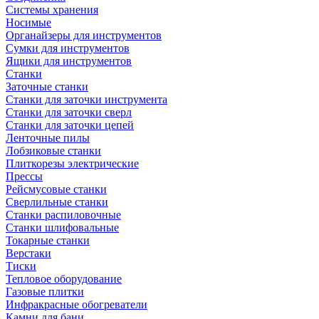
Системы хранения
Носимые
Органайзеры для инструментов
Сумки для инструментов
Ящики для инструментов
Станки
Заточные станки
Станки для заточки инструмента
Станки для заточки сверл
Станки для заточки цепей
Ленточные пилы
Лобзиковые станки
Плиткорезы электрические
Прессы
Рейсмусовые станки
Сверлильные станки
Станки распиловочные
Станки шлифовальные
Токарные станки
Верстаки
Тиски
Тепловое оборудование
Газовые плитки
Инфракрасные обогреватели
Камни для бани