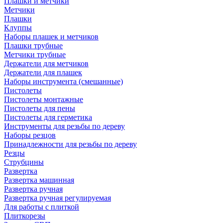
Плашки и метчики
Метчики
Плашки
Клуппы
Наборы плашек и метчиков
Плашки трубные
Метчики трубные
Держатели для метчиков
Держатели для плашек
Наборы инструмента (смешанные)
Пистолеты
Пистолеты монтажные
Пистолеты для пены
Пистолеты для герметика
Инструменты для резьбы по дереву
Наборы резцов
Принадлежности для резьбы по дереву
Резцы
Струбцины
Развертка
Развертка машинная
Развертка ручная
Развертка ручная регулируемая
Для работы с плиткой
Плиткорезы