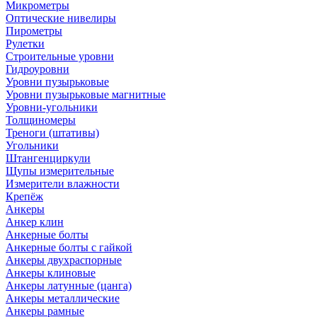
Микрометры
Оптические нивелиры
Пирометры
Рулетки
Строительные уровни
Гидроуровни
Уровни пузырьковые
Уровни пузырьковые магнитные
Уровни-угольники
Толщиномеры
Треноги (штативы)
Угольники
Штангенциркули
Щупы измерительные
Измерители влажности
Крепёж
Анкеры
Анкер клин
Анкерные болты
Анкерные болты с гайкой
Анкеры двухраспорные
Анкеры клиновые
Анкеры латунные (цанга)
Анкеры металлические
Анкеры рамные