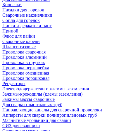
Колпачки
Насадки для горелок
Сварочные наконечники
Сопла для горелок
Цанги и держатели цанг
Припой
Флюс для пайки
Сварочные кабели
Шланги газовые
Проволока сварочная
Проволока алюминий
Проволока в прутках
Проволока нержавейка
Проволока омедненная
Проволока порошковая
Регуляторы
Электрододержатели и клеммы заземления
Зажимы-крокодилы (клемы заземления)
Зажимы массы сварочные
Для сварки пластиковых труб
Направляющие каналы для сварочной проволоки
Аппараты для сварки полипропиленовых труб
Магнитные угольники для сварки
СИЗ для сварщика
Сварочные маски, очки