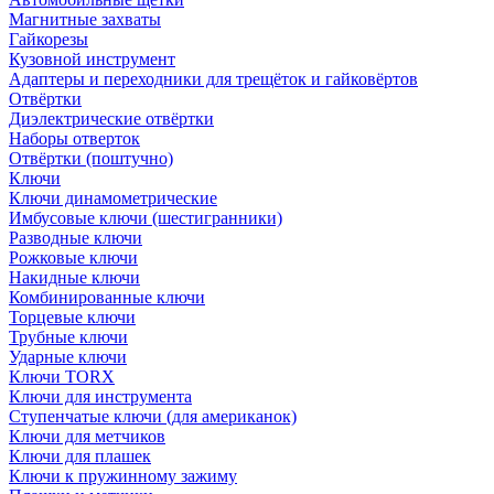
Магнитные захваты
Гайкорезы
Кузовной инструмент
Адаптеры и переходники для трещёток и гайковёртов
Отвёртки
Диэлектрические отвёртки
Наборы отверток
Отвёртки (поштучно)
Ключи
Ключи динамометрические
Имбусовые ключи (шестигранники)
Разводные ключи
Рожковые ключи
Накидные ключи
Комбинированные ключи
Торцевые ключи
Трубные ключи
Ударные ключи
Ключи TORX
Ключи для инструмента
Ступенчатые ключи (для американок)
Ключи для метчиков
Ключи для плашек
Ключи к пружинному зажиму