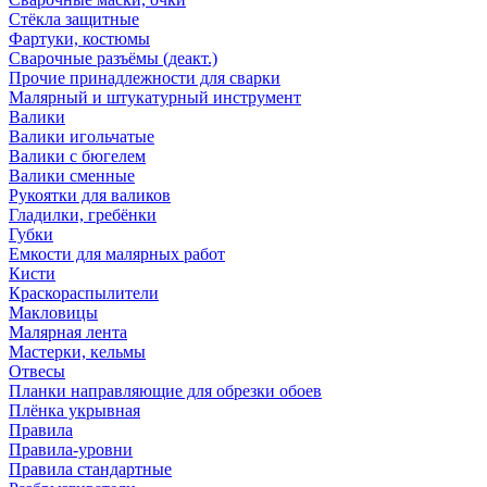
Стёкла защитные
Фартуки, костюмы
Сварочные разъёмы (деакт.)
Прочие принадлежности для сварки
Малярный и штукатурный инструмент
Валики
Валики игольчатые
Валики с бюгелем
Валики сменные
Рукоятки для валиков
Гладилки, гребёнки
Губки
Емкости для малярных работ
Кисти
Краскораспылители
Макловицы
Малярная лента
Мастерки, кельмы
Отвесы
Планки направляющие для обрезки обоев
Плёнка укрывная
Правила
Правила-уровни
Правила стандартные