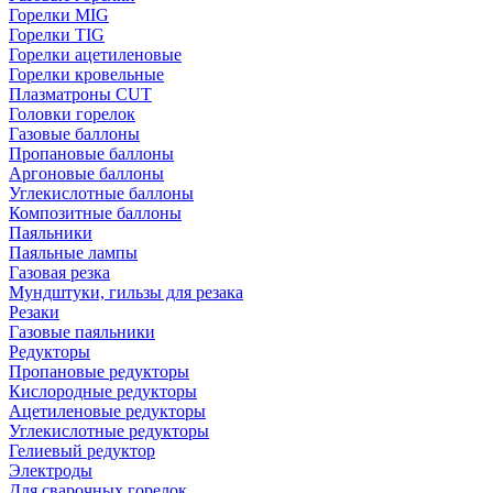
Горелки MIG
Горелки TIG
Горелки ацетиленовые
Горелки кровельные
Плазматроны CUT
Головки горелок
Газовые баллоны
Пропановые баллоны
Аргоновые баллоны
Углекислотные баллоны
Композитные баллоны
Паяльники
Паяльные лампы
Газовая резка
Мундштуки, гильзы для резака
Резаки
Газовые паяльники
Редукторы
Пропановые редукторы
Кислородные редукторы
Ацетиленовые редукторы
Углекислотные редукторы
Гелиевый редуктор
Электроды
Для сварочных горелок