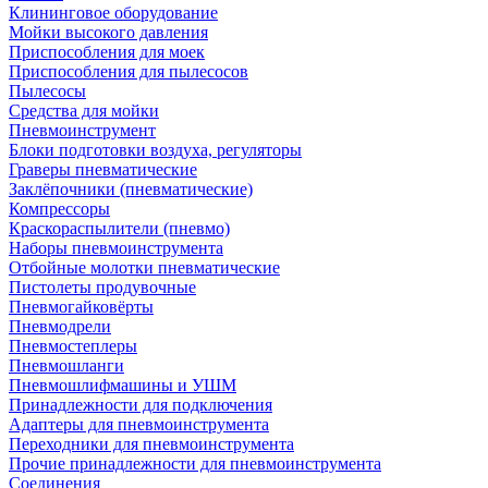
Клининговое оборудование
Мойки высокого давления
Приспособления для моек
Приспособления для пылесосов
Пылесосы
Средства для мойки
Пневмоинструмент
Блоки подготовки воздуха, регуляторы
Граверы пневматические
Заклёпочники (пневматические)
Компрессоры
Краскораспылители (пневмо)
Наборы пневмоинструмента
Отбойные молотки пневматические
Пистолеты продувочные
Пневмогайковёрты
Пневмодрели
Пневмостеплеры
Пневмошланги
Пневмошлифмашины и УШМ
Принадлежности для подключения
Адаптеры для пневмоинструмента
Переходники для пневмоинструмента
Прочие принадлежности для пневмоинструмента
Соединения