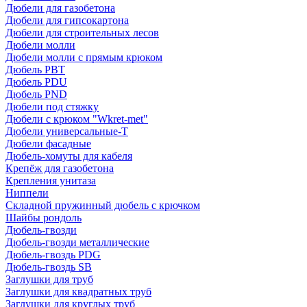
Дюбели для газобетона
Дюбели для гипсокартона
Дюбели для строительных лесов
Дюбели молли
Дюбели молли с прямым крюком
Дюбель PBT
Дюбель PDU
Дюбель PND
Дюбели под стяжку
Дюбели с крюком "Wkret-met"
Дюбели универсальные-Т
Дюбели фасадные
Дюбель-хомуты для кабеля
Крепёж для газобетона
Крепления унитаза
Ниппели
Складной пружинный дюбель с крючком
Шайбы рондоль
Дюбель-гвозди
Дюбель-гвозди металлические
Дюбель-гвоздь PDG
Дюбель-гвоздь SB
Заглушки для труб
Заглушки для квадратных труб
Заглушки для круглых труб