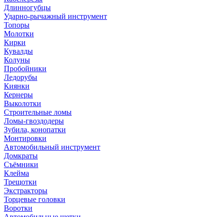
Длинногубцы
Ударно-рычажный инструмент
Топоры
Молотки
Кирки
Кувалды
Колуны
Пробойники
Ледорубы
Киянки
Кернеры
Выколотки
Строительные ломы
Ломы-гвоздодеры
Зубила, конопатки
Монтировки
Автомобильный инструмент
Домкраты
Съёмники
Клейма
Трещотки
Экстракторы
Торцевые головки
Воротки
Автомобильные щетки