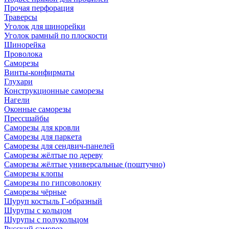
Прочая перфорация
Траверсы
Уголок для шинорейки
Уголок рамный по плоскости
Шинорейка
Проволока
Саморезы
Винты-конфирматы
Глухари
Конструкционные саморезы
Нагели
Оконные саморезы
Прессшайбы
Саморезы для кровли
Саморезы для паркета
Саморезы для сендвич-панелей
Саморезы жёлтые по дереву
Саморезы жёлтые универсальные (поштучно)
Саморезы клопы
Саморезы по гипсоволокну
Саморезы чёрные
Шуруп костыль Г-образный
Шурупы с кольцом
Шурупы с полукольцом
Русский саморез