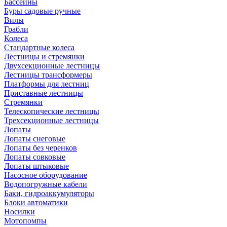
Бассейны
Буры садовые ручные
Вилы
Грабли
Колеса
Стандартные колеса
Лестницы и стремянки
Двухсекционные лестницы
Лестницы трансформеры
Платформы для лестниц
Приставные лестницы
Стремянки
Телескопические лестницы
Трехсекционные лестницы
Лопаты
Лопаты снеговые
Лопаты без черенков
Лопаты совковые
Лопаты штыковые
Насосное оборудование
Водопогружные кабели
Баки, гидроаккумуляторы
Блоки автоматики
Носилки
Мотопомпы