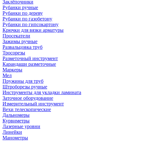
Заклёпочники
Рубанки ручные
Рубанки по дереву
Рубанки по газобетону
Рубанки по гипсокартону
Крючки для вязки арматуры
Просекатели
Зажимы ручные
Развальцовка труб
Тросорезы
Разметочный инструмент
Карандаши разметочные
Маркеры
Мел
Пружины для труб
Штроборезы ручные
Инструменты для укладки ламината
Заточное оборудование
Измерительный инструмент
Вехи телескопические
Дальномеры
Курвиметры
Лазерные уровни
Линейки
Манометры