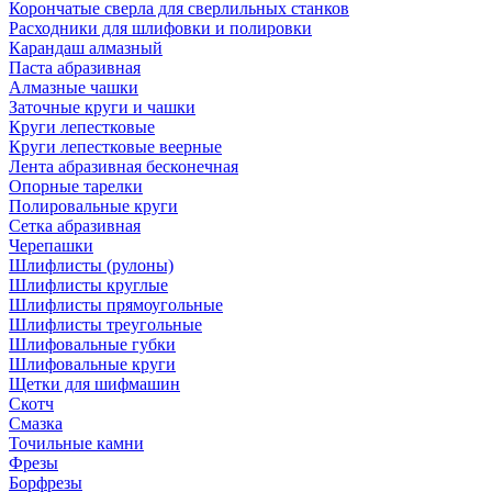
Корончатые сверла для сверлильных станков
Расходники для шлифовки и полировки
Карандаш алмазный
Паста абразивная
Алмазные чашки
Заточные круги и чашки
Круги лепестковые
Круги лепестковые веерные
Лента абразивная бесконечная
Опорные тарелки
Полировальные круги
Сетка абразивная
Черепашки
Шлифлисты (рулоны)
Шлифлисты круглые
Шлифлисты прямоугольные
Шлифлисты треугольные
Шлифовальные губки
Шлифовальные круги
Щетки для шифмашин
Скотч
Смазка
Точильные камни
Фрезы
Борфрезы