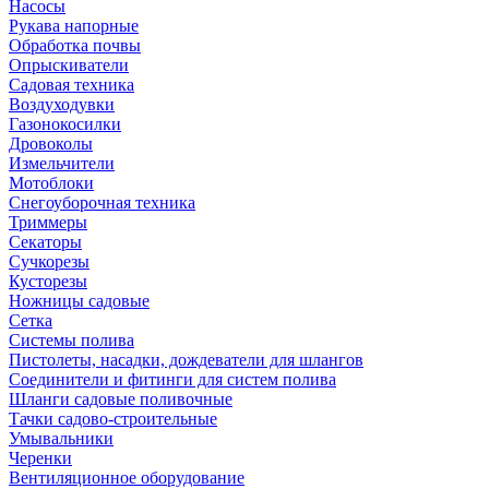
Насосы
Рукава напорные
Обработка почвы
Опрыскиватели
Садовая техника
Воздуходувки
Газонокосилки
Дровоколы
Измельчители
Мотоблоки
Снегоуборочная техника
Триммеры
Секаторы
Сучкорезы
Кусторезы
Ножницы садовые
Сетка
Системы полива
Пистолеты, насадки, дождеватели для шлангов
Соединители и фитинги для систем полива
Шланги садовые поливочные
Тачки садово-строительные
Умывальники
Черенки
Вентиляционное оборудование