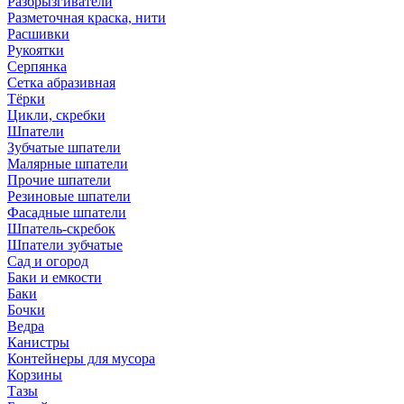
Разбрызгиватели
Разметочная краска, нити
Расшивки
Рукоятки
Серпянка
Сетка абразивная
Тёрки
Цикли, скребки
Шпатели
Зубчатые шпатели
Малярные шпатели
Прочие шпатели
Резиновые шпатели
Фасадные шпатели
Шпатель-скребок
Шпатели зубчатые
Сад и огород
Баки и емкости
Баки
Бочки
Ведра
Канистры
Контейнеры для мусора
Корзины
Тазы