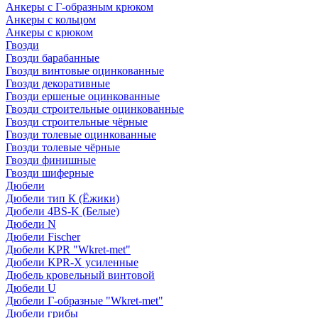
Анкеры с Г-образным крюком
Анкеры с кольцом
Анкеры с крюком
Гвозди
Гвозди барабанные
Гвозди винтовые оцинкованные
Гвозди декоративные
Гвозди ершеные оцинкованные
Гвозди строительные оцинкованные
Гвозди строительные чёрные
Гвозди толевые оцинкованные
Гвозди толевые чёрные
Гвозди финишные
Гвозди шиферные
Дюбели
Дюбели тип К (Ёжики)
Дюбели 4BS-K (Белые)
Дюбели N
Дюбели Fischer
Дюбели KPR "Wkret-met"
Дюбели KPR-Х усиленные
Дюбель кровельный винтовой
Дюбели U
Дюбели Г-образные "Wkret-met"
Дюбели грибы