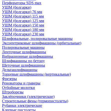
Перфораторы SDS max
УШМ (болгарки)
УШМ (болгарки) 76 мм
УШМ (болгарки) 115 мм
УШМ (болгарки) 125 мм
УШМ (болгарки) 150 мм
УШМ (болгарки) 180 мм
УШМ (болгарки) 230 мм
Шлифовальные, полировальные машины
Эксцентриковые шлифмашины (орбитальные)
Полировальные машины
Ленточные шлифмашины
Вибрационные шлифмашины
Шлифмашины по бетону
Щеточные шлифмашины
Дельташлифмашины
Торцевые шлифмашины (вертикальные)
Фрезеры
Реноваторы и граверы
Отбойные молотки
Штроборезы
Заклёпочники (электрические)
Строительные фены (термопистолеты)
Рубанки электрические
Клеевые пистолеты