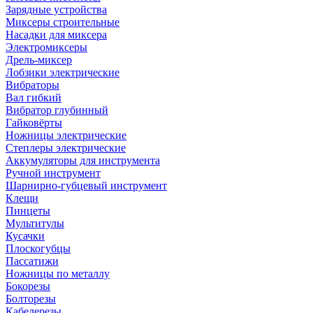
Зарядные устройства
Миксеры строительные
Насадки для миксера
Электромиксеры
Дрель-миксер
Лобзики электрические
Вибраторы
Вал гибкий
Вибратор глубинный
Гайковёрты
Ножницы электрические
Степлеры электрические
Аккумуляторы для инструмента
Ручной инструмент
Шарнирно-губцевый инструмент
Клещи
Пинцеты
Мультитулы
Кусачки
Плоскогубцы
Пассатижи
Ножницы по металлу
Бокорезы
Болторезы
Кабелерезы