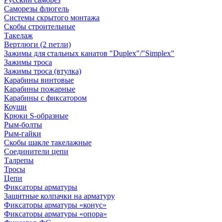
Саморезы флюгель
Системы скрытого монтажа
Скобы строительные
Такелаж
Вертлюги (2 петли)
Зажимы для стальных канатов "Duplex"/"Simplex"
Зажимы троса
Зажимы троса (втулка)
Карабины винтовые
Карабины пожарные
Карабины с фиксатором
Коуши
Крюки S-образные
Рым-болты
Рым-гайки
Скобы шакле такелажные
Соединители цепи
Талрепы
Тросы
Цепи
Фиксаторы арматуры
Защитные колпачки на арматуру
Фиксаторы арматуры «конус»
Фиксаторы арматуры «опора»