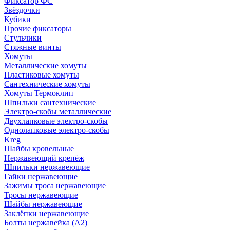
Фиксатор ФС
Звёздочки
Кубики
Прочие фиксаторы
Стульчики
Стяжные винты
Хомуты
Металлические хомуты
Пластиковые хомуты
Сантехнические хомуты
Хомуты Термоклип
Шпильки сантехнические
Электро-скобы металлические
Двухлапковые электро-скобы
Однолапковые электро-скобы
Kreg
Шайбы кровельные
Нержавеющий крепёж
Шпильки нержавеющие
Гайки нержавеющие
Зажимы троса нержавеющие
Тросы нержавеющие
Шайбы нержавеющие
Заклёпки нержавеющие
Болты нержавейка (А2)