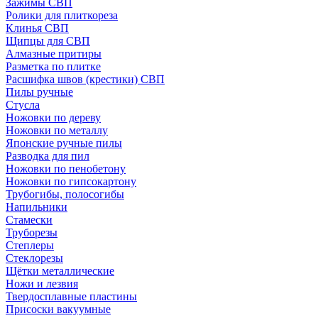
Зажимы СВП
Ролики для плиткореза
Клинья СВП
Щипцы для СВП
Алмазные притиры
Разметка по плитке
Расшифка швов (крестики) СВП
Пилы ручные
Стусла
Ножовки по дереву
Ножовки по металлу
Японские ручные пилы
Разводка для пил
Ножовки по пенобетону
Ножовки по гипсокартону
Трубогибы, полосогибы
Напильники
Стамески
Труборезы
Степлеры
Стеклорезы
Щётки металлические
Ножи и лезвия
Твердосплавные пластины
Присоски вакуумные