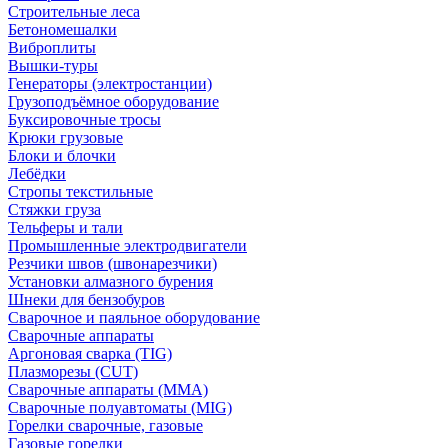
Строительные леса
Бетономешалки
Виброплиты
Вышки-туры
Генераторы (электростанции)
Грузоподъёмное оборудование
Буксировочные тросы
Крюки грузовые
Блоки и блочки
Лебёдки
Стропы текстильные
Стяжки груза
Тельферы и тали
Промышленные электродвигатели
Резчики швов (швонарезчики)
Установки алмазного бурения
Шнеки для бензобуров
Сварочное и паяльное оборудование
Сварочные аппараты
Аргоновая сварка (TIG)
Плазморезы (CUT)
Сварочные аппараты (MMA)
Сварочные полуавтоматы (MIG)
Горелки сварочные, газовые
Газовые горелки