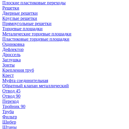
Плоские пластиковые переходы
Решетки
Дверные решетки
Круглые решетки
Прямоугольные решетки
Торцевые площадки
Металические торцевые площадки
Пластиковые торцевые площадки
Оцинковка
Дефлектор
Дроссель
Заглушка
Зонты
Крепления труб
Крест
Муфта соединительная
Обратный клапан металлический
Отвод 45
Отвод 90
Переход
Тройник 90
Труба
Фильтр
Шибер
Штаны