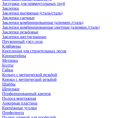
Заглушки для прямоугольных труб
Заклепки
Заклепки вытяжные (сталь/сталь)
Заклепки гаечные
Заклепки комбинированные (алюмин./сталь)
Заклепки комбинированные цветные (алюмин./сталь)
Заклепки резьбовые
Заклепки шестигранные
Пружинный узел сила
Кляймеры
Крепления для строительных лесов
Кронштейны
Метрика
Болты
Гайки
Кольцо с метрической резьбой
Крюки с метрической резьбой
Шайбы
Шпильки
Перфорированный крепеж
Полоса монтажная
Анкерная пластина
Крепёжные уголки
Перфолента
Подвес прямой для профилей