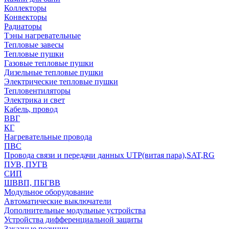
Коллекторы
Конвекторы
Радиаторы
Тэны нагревательные
Тепловые завесы
Тепловые пушки
Газовые тепловые пушки
Дизельные тепловые пушки
Электрические тепловые пушки
Тепловентиляторы
Электрика и свет
Кабель, провод
ВВГ
КГ
Нагревательные провода
ПВС
Провода связи и передачи данных UTP(витая пара),SAT,RG
ПУВ, ПУГВ
СИП
ШВВП, ПБГВВ
Модульное оборудование
Автоматические выключатели
Дополнительные модульные устройства
Устройства дифференциальной защиты
Заказные позиции