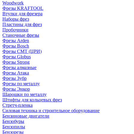
Woodwork
Фрезы KRAFTOOL
Втулки для фрезера
Наборы фрез
Пластины для фрез
Пробочники
Станочные фрезы
Фрезы Arden
Фрезы Bosch
Фрезы CMT (ЦРИ)
Фрезы Globus
Фрезы Strong
Фрезы алмазные
Фрезы Атака
Фрезы Зубр
Фрезы по металлу
Фрезы Энкор
Шарошки по металлу
Штифты для кольцевых фрез
Стретч-пленка
Силовая техника и строительное оборудование
Бензиновые двигатели
Бензобуры
Бензопилы
Бензорезы