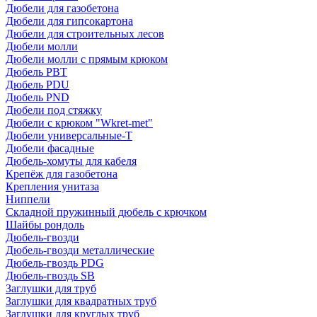
Дюбели для газобетона
Дюбели для гипсокартона
Дюбели для строительных лесов
Дюбели молли
Дюбели молли с прямым крюком
Дюбель PBT
Дюбель PDU
Дюбель PND
Дюбели под стяжку
Дюбели с крюком "Wkret-met"
Дюбели универсальные-Т
Дюбели фасадные
Дюбель-хомуты для кабеля
Крепёж для газобетона
Крепления унитаза
Ниппели
Складной пружинный дюбель с крючком
Шайбы рондоль
Дюбель-гвозди
Дюбель-гвозди металлические
Дюбель-гвоздь PDG
Дюбель-гвоздь SB
Заглушки для труб
Заглушки для квадратных труб
Заглушки для круглых труб