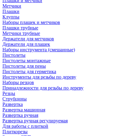
Плашки и метчики
Метчики
Плашки
Клуппы
Наборы плашек и метчиков
Плашки трубные
Метчики трубные
Держатели для метчиков
Держатели для плашек
Наборы инструмента (смешанные)
Пистолеты
Пистолеты монтажные
Пистолеты для пены
Пистолеты для герметика
Инструменты для резьбы по дереву
Наборы резцов
Принадлежности для резьбы по дереву
Резцы
Струбцины
Развертка
Развертка машинная
Развертка ручная
Развертка ручная регулируемая
Для работы с плиткой
Плиткорезы