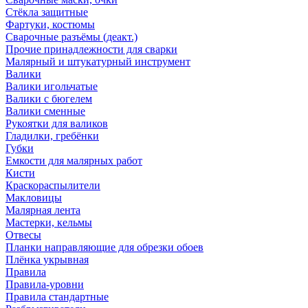
Стёкла защитные
Фартуки, костюмы
Сварочные разъёмы (деакт.)
Прочие принадлежности для сварки
Малярный и штукатурный инструмент
Валики
Валики игольчатые
Валики с бюгелем
Валики сменные
Рукоятки для валиков
Гладилки, гребёнки
Губки
Емкости для малярных работ
Кисти
Краскораспылители
Макловицы
Малярная лента
Мастерки, кельмы
Отвесы
Планки направляющие для обрезки обоев
Плёнка укрывная
Правила
Правила-уровни
Правила стандартные