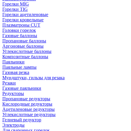
Горелки MIG
Горелки TIG
Горелки ацетиленовые
Горелки кровельные
Плазматроны CUT
Головки горелок
Газовые баллоны
Пропановые баллоны
Аргоновые баллоны
Углекислотные баллоны
Композитные баллоны
Паяльники
Паяльные лампы
Газовая резка
Мундштуки, гильзы для резака
Резаки
Газовые паяльники
Редукторы
Пропановые редукторы
Кислородные редукторы
Ацетиленовые редукторы
Углекислотные редукторы
Гелиевый редуктор
Электроды
Для сварочных горелок