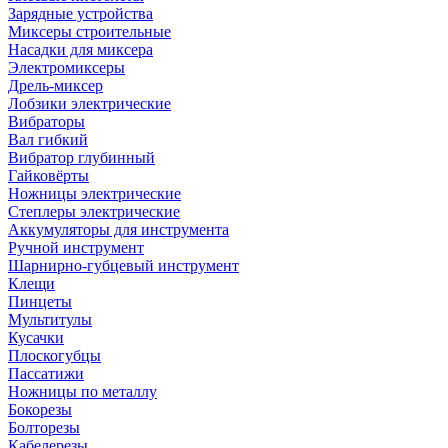
Зарядные устройства
Миксеры строительные
Насадки для миксера
Электромиксеры
Дрель-миксер
Лобзики электрические
Вибраторы
Вал гибкий
Вибратор глубинный
Гайковёрты
Ножницы электрические
Степлеры электрические
Аккумуляторы для инструмента
Ручной инструмент
Шарнирно-губцевый инструмент
Клещи
Пинцеты
Мультитулы
Кусачки
Плоскогубцы
Пассатижи
Ножницы по металлу
Бокорезы
Болторезы
Кабелерезы