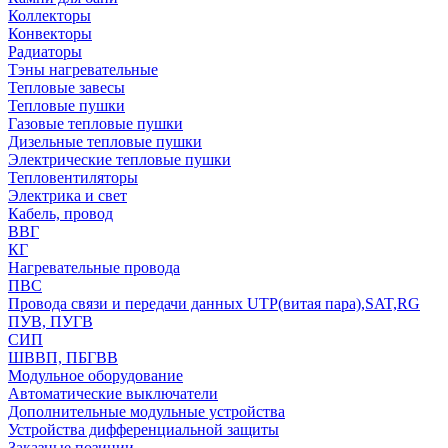
Коллекторы
Конвекторы
Радиаторы
Тэны нагревательные
Тепловые завесы
Тепловые пушки
Газовые тепловые пушки
Дизельные тепловые пушки
Электрические тепловые пушки
Тепловентиляторы
Электрика и свет
Кабель, провод
ВВГ
КГ
Нагревательные провода
ПВС
Провода связи и передачи данных UTP(витая пара),SAT,RG
ПУВ, ПУГВ
СИП
ШВВП, ПБГВВ
Модульное оборудование
Автоматические выключатели
Дополнительные модульные устройства
Устройства дифференциальной защиты
Заказные позиции