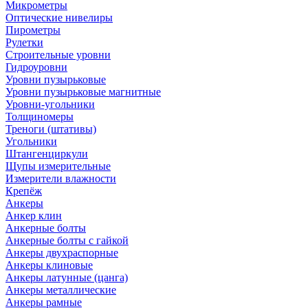
Микрометры
Оптические нивелиры
Пирометры
Рулетки
Строительные уровни
Гидроуровни
Уровни пузырьковые
Уровни пузырьковые магнитные
Уровни-угольники
Толщиномеры
Треноги (штативы)
Угольники
Штангенциркули
Щупы измерительные
Измерители влажности
Крепёж
Анкеры
Анкер клин
Анкерные болты
Анкерные болты с гайкой
Анкеры двухраспорные
Анкеры клиновые
Анкеры латунные (цанга)
Анкеры металлические
Анкеры рамные