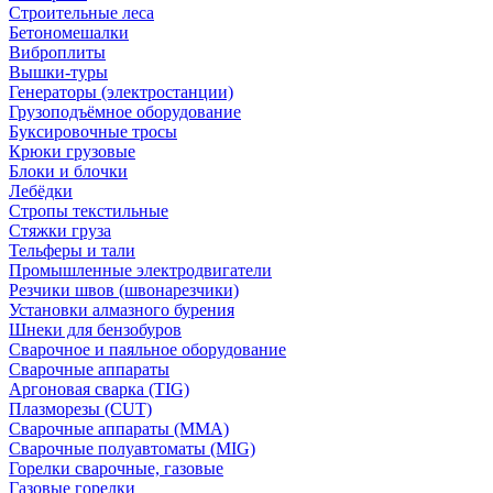
Строительные леса
Бетономешалки
Виброплиты
Вышки-туры
Генераторы (электростанции)
Грузоподъёмное оборудование
Буксировочные тросы
Крюки грузовые
Блоки и блочки
Лебёдки
Стропы текстильные
Стяжки груза
Тельферы и тали
Промышленные электродвигатели
Резчики швов (швонарезчики)
Установки алмазного бурения
Шнеки для бензобуров
Сварочное и паяльное оборудование
Сварочные аппараты
Аргоновая сварка (TIG)
Плазморезы (CUT)
Сварочные аппараты (MMA)
Сварочные полуавтоматы (MIG)
Горелки сварочные, газовые
Газовые горелки