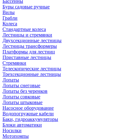
Бассейны
Буры садовые ручные
Вилы
Грабли
Колеса
Стандартные колеса
Лестницы и стремянки
Двухсекционные лестницы
Лестницы трансформеры
Платформы для лестниц
Приставные лестницы
Стремянки
Телескопические лестницы
Трехсекционные лестницы
Лопаты
Лопаты снеговые
Лопаты без черенков
Лопаты совковые
Лопаты штыковые
Насосное оборудование
Водопогружные кабели
Баки, гидроаккумуляторы
Блоки автоматики
Носилки
Мотопомпы