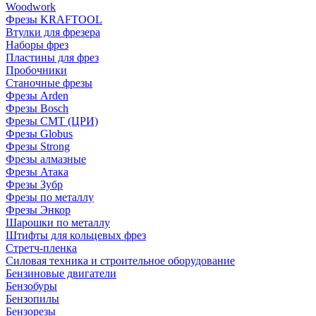
Woodwork
Фрезы KRAFTOOL
Втулки для фрезера
Наборы фрез
Пластины для фрез
Пробочники
Станочные фрезы
Фрезы Arden
Фрезы Bosch
Фрезы CMT (ЦРИ)
Фрезы Globus
Фрезы Strong
Фрезы алмазные
Фрезы Атака
Фрезы Зубр
Фрезы по металлу
Фрезы Энкор
Шарошки по металлу
Штифты для кольцевых фрез
Стретч-пленка
Силовая техника и строительное оборудование
Бензиновые двигатели
Бензобуры
Бензопилы
Бензорезы