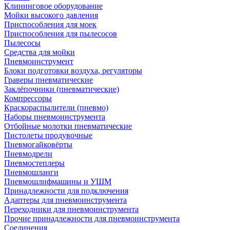
Клининговое оборудование
Мойки высокого давления
Приспособления для моек
Приспособления для пылесосов
Пылесосы
Средства для мойки
Пневмоинструмент
Блоки подготовки воздуха, регуляторы
Граверы пневматические
Заклёпочники (пневматические)
Компрессоры
Краскораспылители (пневмо)
Наборы пневмоинструмента
Отбойные молотки пневматические
Пистолеты продувочные
Пневмогайковёрты
Пневмодрели
Пневмостеплеры
Пневмошланги
Пневмошлифмашины и УШМ
Принадлежности для подключения
Адаптеры для пневмоинструмента
Переходники для пневмоинструмента
Прочие принадлежности для пневмоинструмента
Соединения