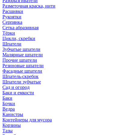
Разбрызгиватели
Разметочная краска, нити
Расшивки
Рукоятки
Серпянка
Сетка абразивная
Тёрки
Цикли, скребки
Шпатели
Зубчатые шпатели
Малярные шпатели
Прочие шпатели
Резиновые шпатели
Фасадные шпатели
Шпатель-скребок
Шпатели зубчатые
Сад и огород
Баки и емкости
Баки
Бочки
Ведра
Канистры
Контейнеры для мусора
Корзины
Тазы