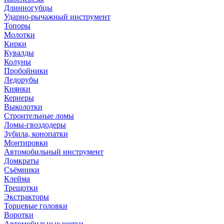
Длинногубцы
Ударно-рычажный инструмент
Топоры
Молотки
Кирки
Кувалды
Колуны
Пробойники
Ледорубы
Киянки
Кернеры
Выколотки
Строительные ломы
Ломы-гвоздодеры
Зубила, конопатки
Монтировки
Автомобильный инструмент
Домкраты
Съёмники
Клейма
Трещотки
Экстракторы
Торцевые головки
Воротки
Автомобильные щетки