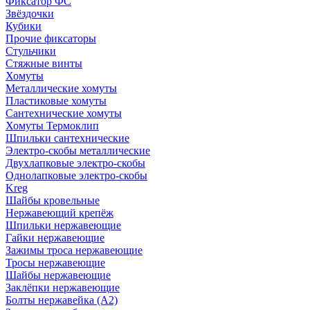
Фиксатор ФС
Звёздочки
Кубики
Прочие фиксаторы
Стульчики
Стяжные винты
Хомуты
Металлические хомуты
Пластиковые хомуты
Сантехнические хомуты
Хомуты Термоклип
Шпильки сантехнические
Электро-скобы металлические
Двухлапковые электро-скобы
Однолапковые электро-скобы
Kreg
Шайбы кровельные
Нержавеющий крепёж
Шпильки нержавеющие
Гайки нержавеющие
Зажимы троса нержавеющие
Тросы нержавеющие
Шайбы нержавеющие
Заклёпки нержавеющие
Болты нержавейка (А2)