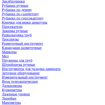
Заклёпочники
Рубанки ручные
Рубанки по дереву
Рубанки по газобетону
Рубанки по гипсокартону
Крючки для вязки арматуры
Просекатели
Зажимы ручные
Развальцовка труб
Тросорезы
Разметочный инструмент
Карандаши разметочные
Маркеры
Мел
Пружины для труб
Штроборезы ручные
Инструменты для укладки ламината
Заточное оборудование
Измерительный инструмент
Вехи телескопические
Дальномеры
Курвиметры
Лазерные уровни
Линейки
Манометры