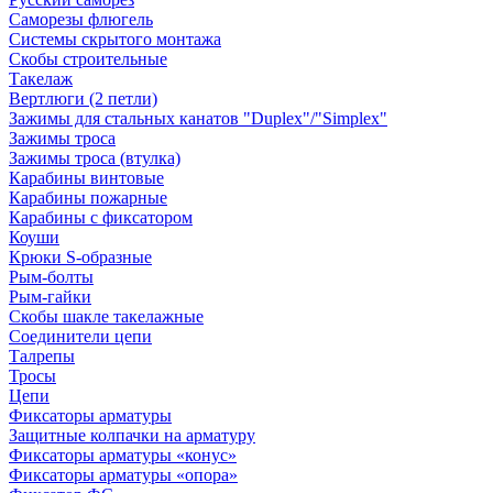
Саморезы флюгель
Системы скрытого монтажа
Скобы строительные
Такелаж
Вертлюги (2 петли)
Зажимы для стальных канатов "Duplex"/"Simplex"
Зажимы троса
Зажимы троса (втулка)
Карабины винтовые
Карабины пожарные
Карабины с фиксатором
Коуши
Крюки S-образные
Рым-болты
Рым-гайки
Скобы шакле такелажные
Соединители цепи
Талрепы
Тросы
Цепи
Фиксаторы арматуры
Защитные колпачки на арматуру
Фиксаторы арматуры «конус»
Фиксаторы арматуры «опора»