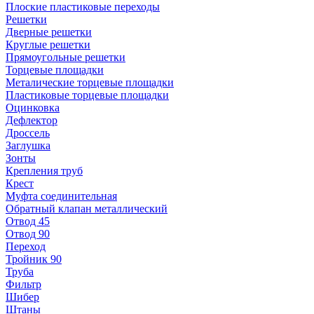
Плоские пластиковые переходы
Решетки
Дверные решетки
Круглые решетки
Прямоугольные решетки
Торцевые площадки
Металические торцевые площадки
Пластиковые торцевые площадки
Оцинковка
Дефлектор
Дроссель
Заглушка
Зонты
Крепления труб
Крест
Муфта соединительная
Обратный клапан металлический
Отвод 45
Отвод 90
Переход
Тройник 90
Труба
Фильтр
Шибер
Штаны