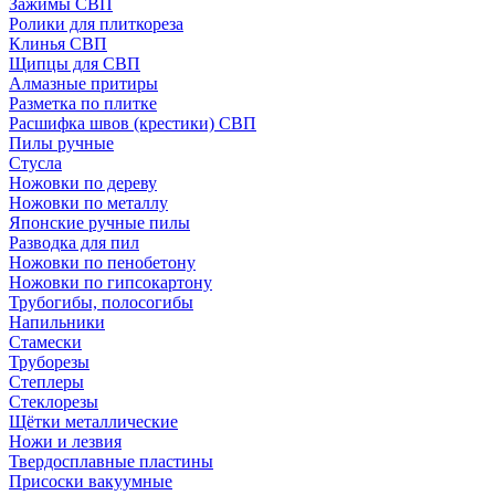
Зажимы СВП
Ролики для плиткореза
Клинья СВП
Щипцы для СВП
Алмазные притиры
Разметка по плитке
Расшифка швов (крестики) СВП
Пилы ручные
Стусла
Ножовки по дереву
Ножовки по металлу
Японские ручные пилы
Разводка для пил
Ножовки по пенобетону
Ножовки по гипсокартону
Трубогибы, полосогибы
Напильники
Стамески
Труборезы
Степлеры
Стеклорезы
Щётки металлические
Ножи и лезвия
Твердосплавные пластины
Присоски вакуумные