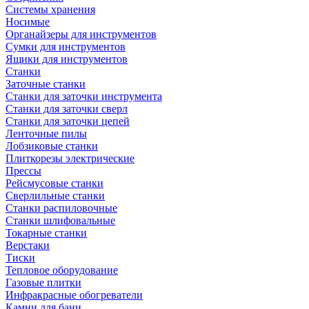
Системы хранения
Носимые
Органайзеры для инструментов
Сумки для инструментов
Ящики для инструментов
Станки
Заточные станки
Станки для заточки инструмента
Станки для заточки сверл
Станки для заточки цепей
Ленточные пилы
Лобзиковые станки
Плиткорезы электрические
Прессы
Рейсмусовые станки
Сверлильные станки
Станки распиловочные
Станки шлифовальные
Токарные станки
Верстаки
Тиски
Тепловое оборудование
Газовые плитки
Инфракрасные обогреватели
Камни для бани