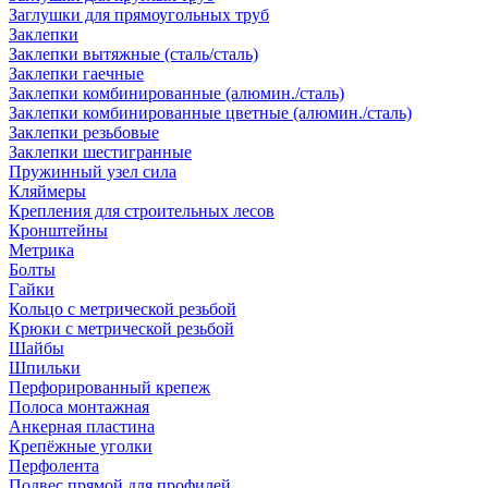
Заглушки для прямоугольных труб
Заклепки
Заклепки вытяжные (сталь/сталь)
Заклепки гаечные
Заклепки комбинированные (алюмин./сталь)
Заклепки комбинированные цветные (алюмин./сталь)
Заклепки резьбовые
Заклепки шестигранные
Пружинный узел сила
Кляймеры
Крепления для строительных лесов
Кронштейны
Метрика
Болты
Гайки
Кольцо с метрической резьбой
Крюки с метрической резьбой
Шайбы
Шпильки
Перфорированный крепеж
Полоса монтажная
Анкерная пластина
Крепёжные уголки
Перфолента
Подвес прямой для профилей