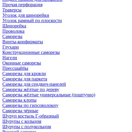
Прочая перфорация
Траверсы
Уголок для шинорейки
Уголок рамный по плоскости
Шинорейка
Проволока
Саморезы
Винты-конфирматы
Глухари
Конструкционные саморезы
Нагели
Оконные саморезы
Прессшайбы
Саморезы для кровли
Саморезы для паркета
Саморезы для сендвич-панелей
Саморезы жёлтые по дереву
Саморезы жёлтые универсальные (поштучно)
Саморезы клопы
Саморезы по гипсоволокну
Саморезы чёрные
Шуруп костыль Г-образный
Шурупы с кольцом
Шурупы с полукольцом
Русский саморез