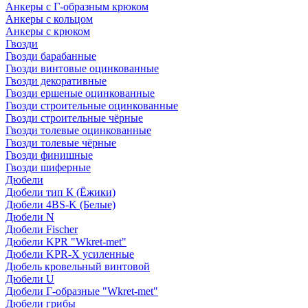
Анкеры с Г-образным крюком
Анкеры с кольцом
Анкеры с крюком
Гвозди
Гвозди барабанные
Гвозди винтовые оцинкованные
Гвозди декоративные
Гвозди ершеные оцинкованные
Гвозди строительные оцинкованные
Гвозди строительные чёрные
Гвозди толевые оцинкованные
Гвозди толевые чёрные
Гвозди финишные
Гвозди шиферные
Дюбели
Дюбели тип К (Ёжики)
Дюбели 4BS-K (Белые)
Дюбели N
Дюбели Fischer
Дюбели KPR "Wkret-met"
Дюбели KPR-Х усиленные
Дюбель кровельный винтовой
Дюбели U
Дюбели Г-образные "Wkret-met"
Дюбели грибы