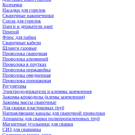
Колпачки
Насадки для горелок
Сварочные наконечники
Сопла для горелок
Цанги и держатели цанг
Припой
Флюс для пайки
Сварочные кабели
Шланги газовые
Проволока сварочная
Проволока алюминий
Проволока в прутках
Проволока нержавейка
Проволока омедненная
Проволока порошковая
Регуляторы
Электрододержатели и клеммы заземления
Зажимы-крокодилы (клемы заземления)
Зажимы массы сварочные
Для сварки пластиковых труб
Направляющие каналы для сварочной проволоки
Аппараты для сварки полипропиленовых труб
Магнитные угольники для сварки
СИЗ для сварщика
Сварочные маски, очки