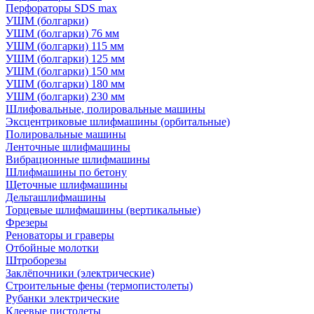
Перфораторы SDS max
УШМ (болгарки)
УШМ (болгарки) 76 мм
УШМ (болгарки) 115 мм
УШМ (болгарки) 125 мм
УШМ (болгарки) 150 мм
УШМ (болгарки) 180 мм
УШМ (болгарки) 230 мм
Шлифовальные, полировальные машины
Эксцентриковые шлифмашины (орбитальные)
Полировальные машины
Ленточные шлифмашины
Вибрационные шлифмашины
Шлифмашины по бетону
Щеточные шлифмашины
Дельташлифмашины
Торцевые шлифмашины (вертикальные)
Фрезеры
Реноваторы и граверы
Отбойные молотки
Штроборезы
Заклёпочники (электрические)
Строительные фены (термопистолеты)
Рубанки электрические
Клеевые пистолеты