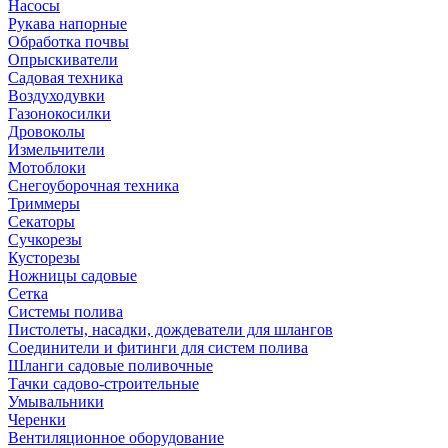
Насосы
Рукава напорные
Обработка почвы
Опрыскиватели
Садовая техника
Воздуходувки
Газонокосилки
Дровоколы
Измельчители
Мотоблоки
Снегоуборочная техника
Триммеры
Секаторы
Сучкорезы
Кусторезы
Ножницы садовые
Сетка
Системы полива
Пистолеты, насадки, дождеватели для шлангов
Соединители и фитинги для систем полива
Шланги садовые поливочные
Тачки садово-строительные
Умывальники
Черенки
Вентиляционное оборудование