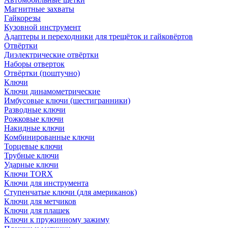
Магнитные захваты
Гайкорезы
Кузовной инструмент
Адаптеры и переходники для трещёток и гайковёртов
Отвёртки
Диэлектрические отвёртки
Наборы отверток
Отвёртки (поштучно)
Ключи
Ключи динамометрические
Имбусовые ключи (шестигранники)
Разводные ключи
Рожковые ключи
Накидные ключи
Комбинированные ключи
Торцевые ключи
Трубные ключи
Ударные ключи
Ключи TORX
Ключи для инструмента
Ступенчатые ключи (для американок)
Ключи для метчиков
Ключи для плашек
Ключи к пружинному зажиму