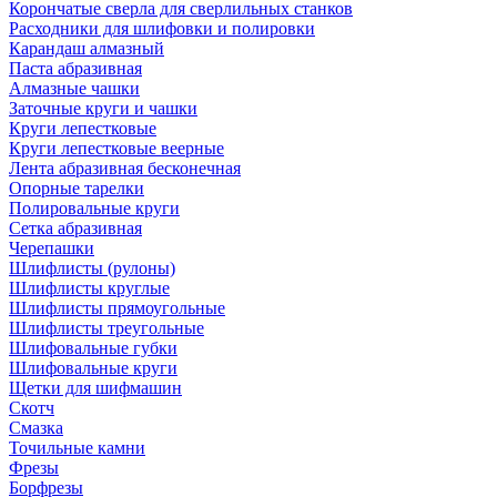
Корончатые сверла для сверлильных станков
Расходники для шлифовки и полировки
Карандаш алмазный
Паста абразивная
Алмазные чашки
Заточные круги и чашки
Круги лепестковые
Круги лепестковые веерные
Лента абразивная бесконечная
Опорные тарелки
Полировальные круги
Сетка абразивная
Черепашки
Шлифлисты (рулоны)
Шлифлисты круглые
Шлифлисты прямоугольные
Шлифлисты треугольные
Шлифовальные губки
Шлифовальные круги
Щетки для шифмашин
Скотч
Смазка
Точильные камни
Фрезы
Борфрезы