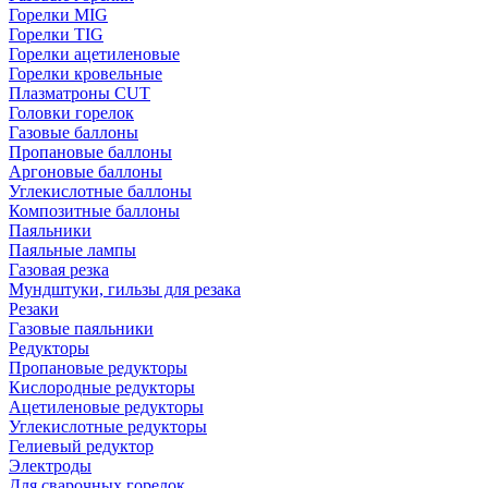
Горелки MIG
Горелки TIG
Горелки ацетиленовые
Горелки кровельные
Плазматроны CUT
Головки горелок
Газовые баллоны
Пропановые баллоны
Аргоновые баллоны
Углекислотные баллоны
Композитные баллоны
Паяльники
Паяльные лампы
Газовая резка
Мундштуки, гильзы для резака
Резаки
Газовые паяльники
Редукторы
Пропановые редукторы
Кислородные редукторы
Ацетиленовые редукторы
Углекислотные редукторы
Гелиевый редуктор
Электроды
Для сварочных горелок