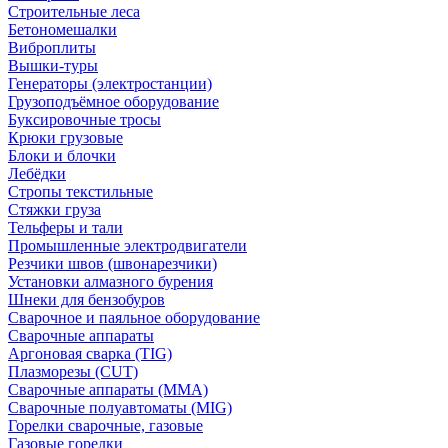
Строительные леса
Бетономешалки
Виброплиты
Вышки-туры
Генераторы (электростанции)
Грузоподъёмное оборудование
Буксировочные тросы
Крюки грузовые
Блоки и блочки
Лебёдки
Стропы текстильные
Стяжки груза
Тельферы и тали
Промышленные электродвигатели
Резчики швов (швонарезчики)
Установки алмазного бурения
Шнеки для бензобуров
Сварочное и паяльное оборудование
Сварочные аппараты
Аргоновая сварка (TIG)
Плазморезы (CUT)
Сварочные аппараты (MMA)
Сварочные полуавтоматы (MIG)
Горелки сварочные, газовые
Газовые горелки