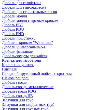
Дюбели для газобетона
Дюбели для гипсокартона
Дюбели для строительных лесов
Дюбели молли
Дюбели молли с прямым крюком
Дюбель PBT
Дюбель PDU
Дюбель PND
Дюбели под стяжку
Дюбели с крюком "Wkret-met"
Дюбели универсальные-Т
Дюбели фасадные
Дюбель-хомуты для кабеля
Крепёж для газобетона
Крепления унитаза
Ниппели
Складной пружинный дюбель с крючком
Шайбы рондоль
Дюбель-гвозди
Дюбель-гвозди металлические
Дюбель-гвоздь PDG
Дюбель-гвоздь SB
Заглушки для труб
Заглушки для квадратных труб
Заглушки для круглых труб