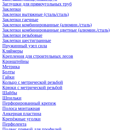
Заглушки для прямоугольных труб
Заклепки
Заклепки вытяжные (сталь/сталь)
Заклепки гаечные
Заклепки комбинированные (алюмин./сталь)
Заклепки комбинированные цветные (алюмин./сталь)
Заклепки резьбовые
Заклепки шестигранные
Пружинный узел сила
Кляймеры
Крепления для строительных лесов
Кронштейны
Метрика
Болты
Гайки
Кольцо с метрической резьбой
Крюки с метрической резьбой
Шайбы
Шпильки
Перфорированный крепеж
Полоса монтажная
Анкерная пластина
Крепёжные уголки
Перфолента
Подвес прямой для профилей