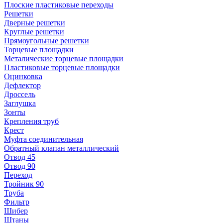
Плоские пластиковые переходы
Решетки
Дверные решетки
Круглые решетки
Прямоугольные решетки
Торцевые площадки
Металические торцевые площадки
Пластиковые торцевые площадки
Оцинковка
Дефлектор
Дроссель
Заглушка
Зонты
Крепления труб
Крест
Муфта соединительная
Обратный клапан металлический
Отвод 45
Отвод 90
Переход
Тройник 90
Труба
Фильтр
Шибер
Штаны