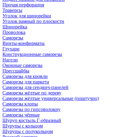
Прочая перфорация
Траверсы
Уголок для шинорейки
Уголок рамный по плоскости
Шинорейка
Проволока
Саморезы
Винты-конфирматы
Глухари
Конструкционные саморезы
Нагели
Оконные саморезы
Прессшайбы
Саморезы для кровли
Саморезы для паркета
Саморезы для сендвич-панелей
Саморезы жёлтые по дереву
Саморезы жёлтые универсальные (поштучно)
Саморезы клопы
Саморезы по гипсоволокну
Саморезы чёрные
Шуруп костыль Г-образный
Шурупы с кольцом
Шурупы с полукольцом
Русский саморез