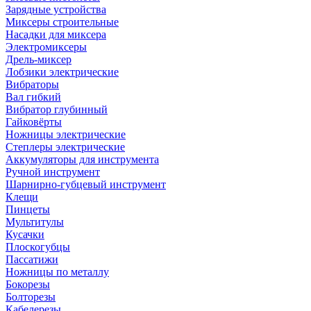
Зарядные устройства
Миксеры строительные
Насадки для миксера
Электромиксеры
Дрель-миксер
Лобзики электрические
Вибраторы
Вал гибкий
Вибратор глубинный
Гайковёрты
Ножницы электрические
Степлеры электрические
Аккумуляторы для инструмента
Ручной инструмент
Шарнирно-губцевый инструмент
Клещи
Пинцеты
Мультитулы
Кусачки
Плоскогубцы
Пассатижи
Ножницы по металлу
Бокорезы
Болторезы
Кабелерезы