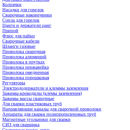
Колпачки
Насадки для горелок
Сварочные наконечники
Сопла для горелок
Цанги и держатели цанг
Припой
Флюс для пайки
Сварочные кабели
Шланги газовые
Проволока сварочная
Проволока алюминий
Проволока в прутках
Проволока нержавейка
Проволока омедненная
Проволока порошковая
Регуляторы
Электрододержатели и клеммы заземления
Зажимы-крокодилы (клемы заземления)
Зажимы массы сварочные
Для сварки пластиковых труб
Направляющие каналы для сварочной проволоки
Аппараты для сварки полипропиленовых труб
Магнитные угольники для сварки
СИЗ для сварщика
Сварочные маски, очки