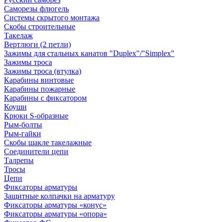
Саморезы флюгель
Системы скрытого монтажа
Скобы строительные
Такелаж
Вертлюги (2 петли)
Зажимы для стальных канатов "Duplex"/"Simplex"
Зажимы троса
Зажимы троса (втулка)
Карабины винтовые
Карабины пожарные
Карабины с фиксатором
Коуши
Крюки S-образные
Рым-болты
Рым-гайки
Скобы шакле такелажные
Соединители цепи
Талрепы
Тросы
Цепи
Фиксаторы арматуры
Защитные колпачки на арматуру
Фиксаторы арматуры «конус»
Фиксаторы арматуры «опора»