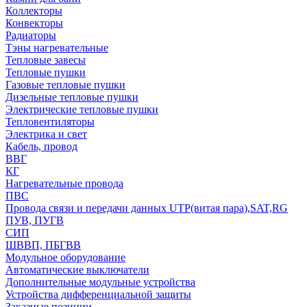
Коллекторы
Конвекторы
Радиаторы
Тэны нагревательные
Тепловые завесы
Тепловые пушки
Газовые тепловые пушки
Дизельные тепловые пушки
Электрические тепловые пушки
Тепловентиляторы
Электрика и свет
Кабель, провод
ВВГ
КГ
Нагревательные провода
ПВС
Провода связи и передачи данных UTP(витая пара),SAT,RG
ПУВ, ПУГВ
СИП
ШВВП, ПБГВВ
Модульное оборудование
Автоматические выключатели
Дополнительные модульные устройства
Устройства дифференциальной защиты
Заказные позиции