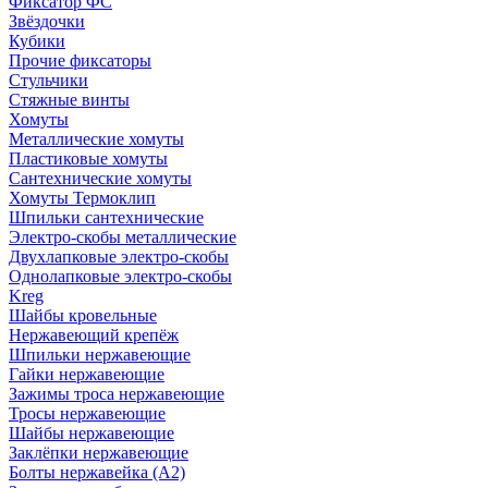
Фиксатор ФС
Звёздочки
Кубики
Прочие фиксаторы
Стульчики
Стяжные винты
Хомуты
Металлические хомуты
Пластиковые хомуты
Сантехнические хомуты
Хомуты Термоклип
Шпильки сантехнические
Электро-скобы металлические
Двухлапковые электро-скобы
Однолапковые электро-скобы
Kreg
Шайбы кровельные
Нержавеющий крепёж
Шпильки нержавеющие
Гайки нержавеющие
Зажимы троса нержавеющие
Тросы нержавеющие
Шайбы нержавеющие
Заклёпки нержавеющие
Болты нержавейка (А2)