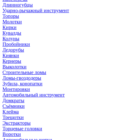
Длинногубцы
Ударно-рычажный инструмент
Топоры
Молотки
Кирки
Кувалды
Колуны
Пробойники
Ледорубы
Киянки
Кернеры
Выколотки
Строительные ломы
Ломы-гвоздодеры
Зубила, конопатки
Монтировки
Автомобильный инструмент
Домкраты
Съёмники
Клейма
Трещотки
Экстракторы
Торцевые головки
Воротки
Автомобильные щетки