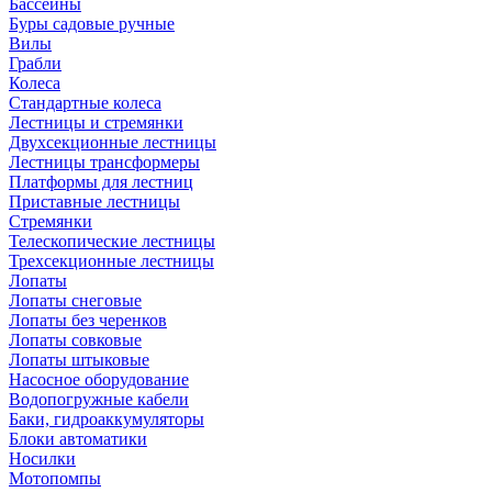
Бассейны
Буры садовые ручные
Вилы
Грабли
Колеса
Стандартные колеса
Лестницы и стремянки
Двухсекционные лестницы
Лестницы трансформеры
Платформы для лестниц
Приставные лестницы
Стремянки
Телескопические лестницы
Трехсекционные лестницы
Лопаты
Лопаты снеговые
Лопаты без черенков
Лопаты совковые
Лопаты штыковые
Насосное оборудование
Водопогружные кабели
Баки, гидроаккумуляторы
Блоки автоматики
Носилки
Мотопомпы