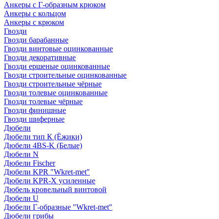
Анкеры с Г-образным крюком
Анкеры с кольцом
Анкеры с крюком
Гвозди
Гвозди барабанные
Гвозди винтовые оцинкованные
Гвозди декоративные
Гвозди ершеные оцинкованные
Гвозди строительные оцинкованные
Гвозди строительные чёрные
Гвозди толевые оцинкованные
Гвозди толевые чёрные
Гвозди финишные
Гвозди шиферные
Дюбели
Дюбели тип К (Ёжики)
Дюбели 4BS-K (Белые)
Дюбели N
Дюбели Fischer
Дюбели KPR "Wkret-met"
Дюбели KPR-Х усиленные
Дюбель кровельный винтовой
Дюбели U
Дюбели Г-образные "Wkret-met"
Дюбели грибы