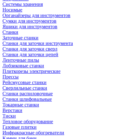
Системы хранения
Носимые
Органайзеры для инструментов
Сумки для инструментов
Ящики для инструментов
Станки
Заточные станки
Станки для заточки инструмента
Станки для заточки сверл
Станки для заточки цепей
Ленточные пилы
Лобзиковые станки
Плиткорезы электрические
Прессы
Рейсмусовые станки
Сверлильные станки
Станки распиловочные
Станки шлифовальные
Токарные станки
Верстаки
Тиски
Тепловое оборудование
Газовые плитки
Инфракрасные обогреватели
Камни для бани