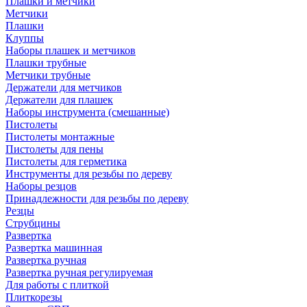
Плашки и метчики
Метчики
Плашки
Клуппы
Наборы плашек и метчиков
Плашки трубные
Метчики трубные
Держатели для метчиков
Держатели для плашек
Наборы инструмента (смешанные)
Пистолеты
Пистолеты монтажные
Пистолеты для пены
Пистолеты для герметика
Инструменты для резьбы по дереву
Наборы резцов
Принадлежности для резьбы по дереву
Резцы
Струбцины
Развертка
Развертка машинная
Развертка ручная
Развертка ручная регулируемая
Для работы с плиткой
Плиткорезы