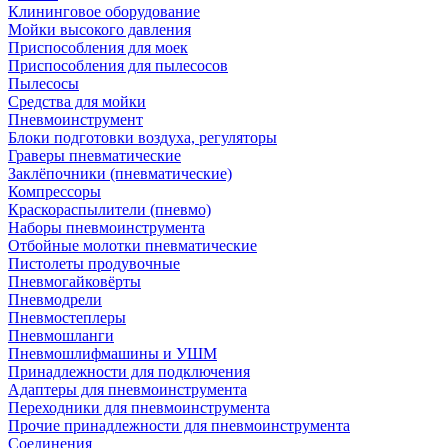
Клининговое оборудование
Мойки высокого давления
Приспособления для моек
Приспособления для пылесосов
Пылесосы
Средства для мойки
Пневмоинструмент
Блоки подготовки воздуха, регуляторы
Граверы пневматические
Заклёпочники (пневматические)
Компрессоры
Краскораспылители (пневмо)
Наборы пневмоинструмента
Отбойные молотки пневматические
Пистолеты продувочные
Пневмогайковёрты
Пневмодрели
Пневмостеплеры
Пневмошланги
Пневмошлифмашины и УШМ
Принадлежности для подключения
Адаптеры для пневмоинструмента
Переходники для пневмоинструмента
Прочие принадлежности для пневмоинструмента
Соединения