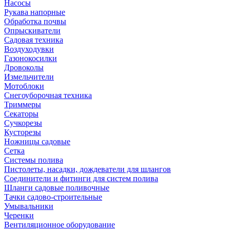
Насосы
Рукава напорные
Обработка почвы
Опрыскиватели
Садовая техника
Воздуходувки
Газонокосилки
Дровоколы
Измельчители
Мотоблоки
Снегоуборочная техника
Триммеры
Секаторы
Сучкорезы
Кусторезы
Ножницы садовые
Сетка
Системы полива
Пистолеты, насадки, дождеватели для шлангов
Соединители и фитинги для систем полива
Шланги садовые поливочные
Тачки садово-строительные
Умывальники
Черенки
Вентиляционное оборудование