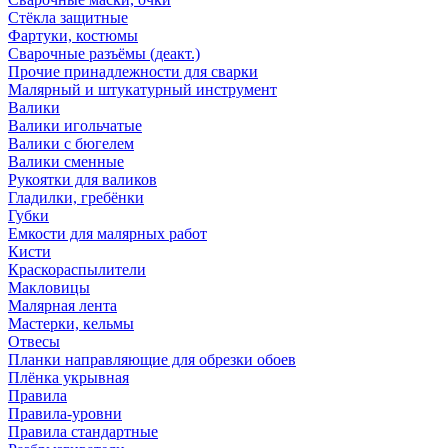
Стёкла защитные
Фартуки, костюмы
Сварочные разъёмы (деакт.)
Прочие принадлежности для сварки
Малярный и штукатурный инструмент
Валики
Валики игольчатые
Валики с бюгелем
Валики сменные
Рукоятки для валиков
Гладилки, гребёнки
Губки
Емкости для малярных работ
Кисти
Краскораспылители
Макловицы
Малярная лента
Мастерки, кельмы
Отвесы
Планки направляющие для обрезки обоев
Плёнка укрывная
Правила
Правила-уровни
Правила стандартные