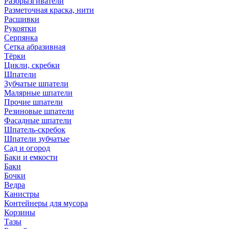
Разбрызгиватели
Разметочная краска, нити
Расшивки
Рукоятки
Серпянка
Сетка абразивная
Тёрки
Цикли, скребки
Шпатели
Зубчатые шпатели
Малярные шпатели
Прочие шпатели
Резиновые шпатели
Фасадные шпатели
Шпатель-скребок
Шпатели зубчатые
Сад и огород
Баки и емкости
Баки
Бочки
Ведра
Канистры
Контейнеры для мусора
Корзины
Тазы