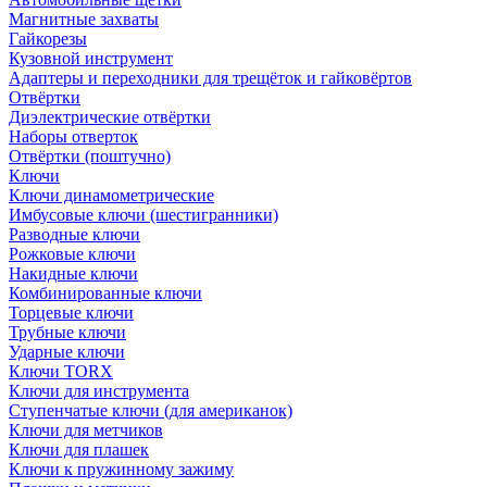
Магнитные захваты
Гайкорезы
Кузовной инструмент
Адаптеры и переходники для трещёток и гайковёртов
Отвёртки
Диэлектрические отвёртки
Наборы отверток
Отвёртки (поштучно)
Ключи
Ключи динамометрические
Имбусовые ключи (шестигранники)
Разводные ключи
Рожковые ключи
Накидные ключи
Комбинированные ключи
Торцевые ключи
Трубные ключи
Ударные ключи
Ключи TORX
Ключи для инструмента
Ступенчатые ключи (для американок)
Ключи для метчиков
Ключи для плашек
Ключи к пружинному зажиму