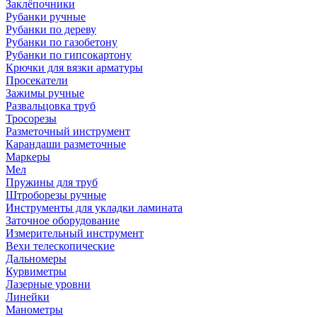
Заклёпочники
Рубанки ручные
Рубанки по дереву
Рубанки по газобетону
Рубанки по гипсокартону
Крючки для вязки арматуры
Просекатели
Зажимы ручные
Развальцовка труб
Тросорезы
Разметочный инструмент
Карандаши разметочные
Маркеры
Мел
Пружины для труб
Штроборезы ручные
Инструменты для укладки ламината
Заточное оборудование
Измерительный инструмент
Вехи телескопические
Дальномеры
Курвиметры
Лазерные уровни
Линейки
Манометры