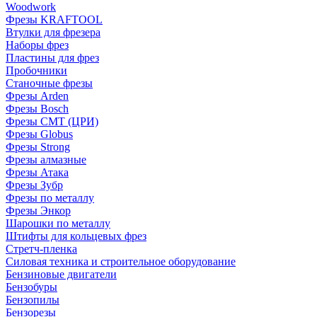
Woodwork
Фрезы KRAFTOOL
Втулки для фрезера
Наборы фрез
Пластины для фрез
Пробочники
Станочные фрезы
Фрезы Arden
Фрезы Bosch
Фрезы CMT (ЦРИ)
Фрезы Globus
Фрезы Strong
Фрезы алмазные
Фрезы Атака
Фрезы Зубр
Фрезы по металлу
Фрезы Энкор
Шарошки по металлу
Штифты для кольцевых фрез
Стретч-пленка
Силовая техника и строительное оборудование
Бензиновые двигатели
Бензобуры
Бензопилы
Бензорезы