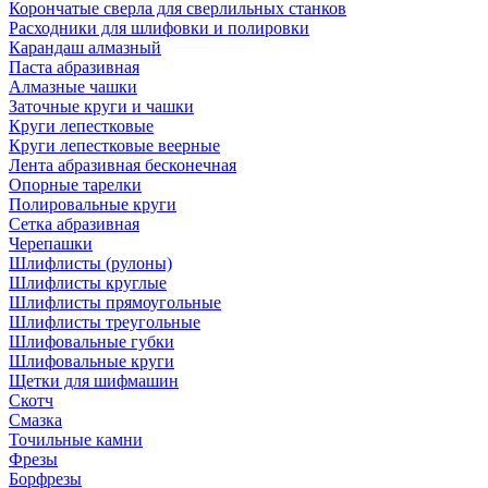
Корончатые сверла для сверлильных станков
Расходники для шлифовки и полировки
Карандаш алмазный
Паста абразивная
Алмазные чашки
Заточные круги и чашки
Круги лепестковые
Круги лепестковые веерные
Лента абразивная бесконечная
Опорные тарелки
Полировальные круги
Сетка абразивная
Черепашки
Шлифлисты (рулоны)
Шлифлисты круглые
Шлифлисты прямоугольные
Шлифлисты треугольные
Шлифовальные губки
Шлифовальные круги
Щетки для шифмашин
Скотч
Смазка
Точильные камни
Фрезы
Борфрезы