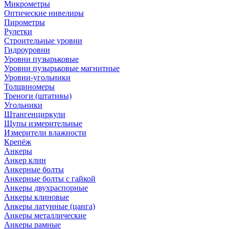
Микрометры
Оптические нивелиры
Пирометры
Рулетки
Строительные уровни
Гидроуровни
Уровни пузырьковые
Уровни пузырьковые магнитные
Уровни-угольники
Толщиномеры
Треноги (штативы)
Угольники
Штангенциркули
Щупы измерительные
Измерители влажности
Крепёж
Анкеры
Анкер клин
Анкерные болты
Анкерные болты с гайкой
Анкеры двухраспорные
Анкеры клиновые
Анкеры латунные (цанга)
Анкеры металлические
Анкеры рамные