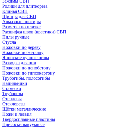
Зажимы СВП
Ролики для плиткореза
Клинья СВП
Щипцы для СВП
Алмазные притиры
Разметка по плитке
Расшифка швов (крестики) СВП
Пилы ручные
Стусла
Ножовки по дереву
Ножовки по металлу
Японские ручные пилы
Разводка для пил
Ножовки по пенобетону
Ножовки по гипсокартону
Трубогибы, полосогибы
Напильники
Стамески
Труборезы
Степлеры
Стеклорезы
Щётки металлические
Ножи и лезвия
Твердосплавные пластины
Присоски вакуумные