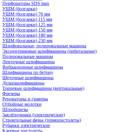
Перфораторы SDS max
УШМ (болгарки)
УШМ (болгарки) 76 мм
УШМ (болгарки) 115 мм
УШМ (болгарки) 125 мм
УШМ (болгарки) 150 мм
УШМ (болгарки) 180 мм
УШМ (болгарки) 230 мм
Шлифовальные, полировальные машины
Эксцентриковые шлифмашины (орбитальные)
Полировальные машины
Ленточные шлифмашины
Вибрационные шлифмашины
Шлифмашины по бетону
Щеточные шлифмашины
Дельташлифмашины
Торцевые шлифмашины (вертикальные)
Фрезеры
Реноваторы и граверы
Отбойные молотки
Штроборезы
Заклёпочники (электрические)
Строительные фены (термопистолеты)
Рубанки электрические
Клеевые пистолеты