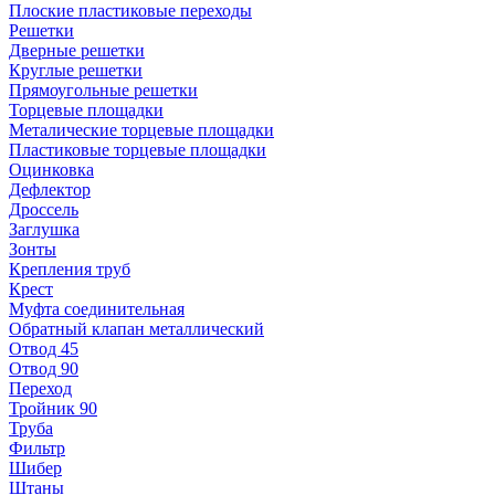
Плоские пластиковые переходы
Решетки
Дверные решетки
Круглые решетки
Прямоугольные решетки
Торцевые площадки
Металические торцевые площадки
Пластиковые торцевые площадки
Оцинковка
Дефлектор
Дроссель
Заглушка
Зонты
Крепления труб
Крест
Муфта соединительная
Обратный клапан металлический
Отвод 45
Отвод 90
Переход
Тройник 90
Труба
Фильтр
Шибер
Штаны