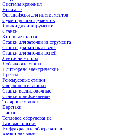
Системы хранения
Носимые
Органайзеры для инструментов
Сумки для инструментов
Ящики для инструментов
Станки
Заточные станки
Станки для заточки инструмента
Станки для заточки сверл
Станки для заточки цепей
Ленточные пилы
Лобзиковые станки
Плиткорезы электрические
Прессы
Рейсмусовые станки
Сверлильные станки
Станки распиловочные
Станки шлифовальные
Токарные станки
Верстаки
Тиски
Тепловое оборудование
Газовые плитки
Инфракрасные обогреватели
Камни для бани