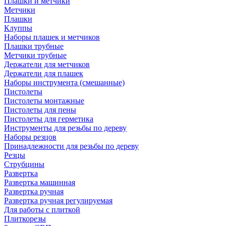
Плашки и метчики
Метчики
Плашки
Клуппы
Наборы плашек и метчиков
Плашки трубные
Метчики трубные
Держатели для метчиков
Держатели для плашек
Наборы инструмента (смешанные)
Пистолеты
Пистолеты монтажные
Пистолеты для пены
Пистолеты для герметика
Инструменты для резьбы по дереву
Наборы резцов
Принадлежности для резьбы по дереву
Резцы
Струбцины
Развертка
Развертка машинная
Развертка ручная
Развертка ручная регулируемая
Для работы с плиткой
Плиткорезы