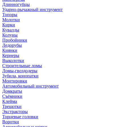
Длинногубцы
Ударно-рычажный инструмент
Топоры
Молотки
Кирки
Кувалды
Колуны
Пробойники
Ледорубы
Киянки
Кернеры
Выколотки
Строительные ломы
Ломы-гвоздодеры
Зубила, конопатки
Монтировки
Автомобильный инструмент
Домкраты
Съёмники
Клейма
Трещотки
Экстракторы
Торцевые головки
Воротки
Автомобильные щетки