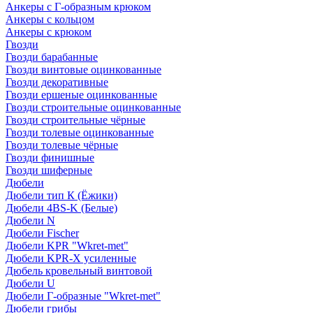
Анкеры с Г-образным крюком
Анкеры с кольцом
Анкеры с крюком
Гвозди
Гвозди барабанные
Гвозди винтовые оцинкованные
Гвозди декоративные
Гвозди ершеные оцинкованные
Гвозди строительные оцинкованные
Гвозди строительные чёрные
Гвозди толевые оцинкованные
Гвозди толевые чёрные
Гвозди финишные
Гвозди шиферные
Дюбели
Дюбели тип К (Ёжики)
Дюбели 4BS-K (Белые)
Дюбели N
Дюбели Fischer
Дюбели KPR "Wkret-met"
Дюбели KPR-Х усиленные
Дюбель кровельный винтовой
Дюбели U
Дюбели Г-образные "Wkret-met"
Дюбели грибы