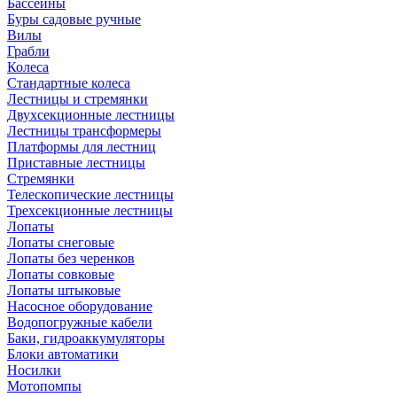
Бассейны
Буры садовые ручные
Вилы
Грабли
Колеса
Стандартные колеса
Лестницы и стремянки
Двухсекционные лестницы
Лестницы трансформеры
Платформы для лестниц
Приставные лестницы
Стремянки
Телескопические лестницы
Трехсекционные лестницы
Лопаты
Лопаты снеговые
Лопаты без черенков
Лопаты совковые
Лопаты штыковые
Насосное оборудование
Водопогружные кабели
Баки, гидроаккумуляторы
Блоки автоматики
Носилки
Мотопомпы