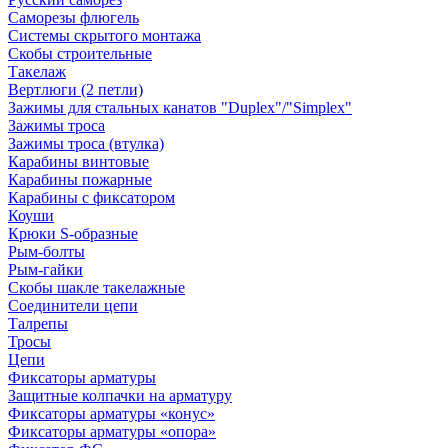
Саморезы флюгель
Системы скрытого монтажа
Скобы строительные
Такелаж
Вертлюги (2 петли)
Зажимы для стальных канатов "Duplex"/"Simplex"
Зажимы троса
Зажимы троса (втулка)
Карабины винтовые
Карабины пожарные
Карабины с фиксатором
Коуши
Крюки S-образные
Рым-болты
Рым-гайки
Скобы шакле такелажные
Соединители цепи
Талрепы
Тросы
Цепи
Фиксаторы арматуры
Защитные колпачки на арматуру
Фиксаторы арматуры «конус»
Фиксаторы арматуры «опора»