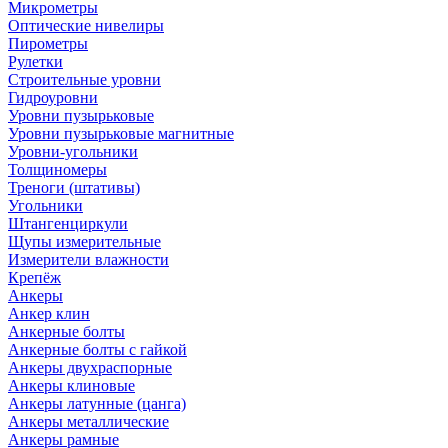
Микрометры
Оптические нивелиры
Пирометры
Рулетки
Строительные уровни
Гидроуровни
Уровни пузырьковые
Уровни пузырьковые магнитные
Уровни-угольники
Толщиномеры
Треноги (штативы)
Угольники
Штангенциркули
Щупы измерительные
Измерители влажности
Крепёж
Анкеры
Анкер клин
Анкерные болты
Анкерные болты с гайкой
Анкеры двухраспорные
Анкеры клиновые
Анкеры латунные (цанга)
Анкеры металлические
Анкеры рамные