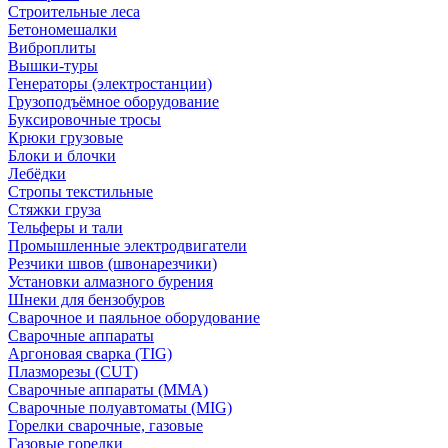
Строительные леса
Бетономешалки
Виброплиты
Вышки-туры
Генераторы (электростанции)
Грузоподъёмное оборудование
Буксировочные тросы
Крюки грузовые
Блоки и блочки
Лебёдки
Стропы текстильные
Стяжки груза
Тельферы и тали
Промышленные электродвигатели
Резчики швов (швонарезчики)
Установки алмазного бурения
Шнеки для бензобуров
Сварочное и паяльное оборудование
Сварочные аппараты
Аргоновая сварка (TIG)
Плазморезы (CUT)
Сварочные аппараты (MMA)
Сварочные полуавтоматы (MIG)
Горелки сварочные, газовые
Газовые горелки