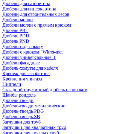
Дюбели для газобетона
Дюбели для гипсокартона
Дюбели для строительных лесов
Дюбели молли
Дюбели молли с прямым крюком
Дюбель PBT
Дюбель PDU
Дюбель PND
Дюбели под стяжку
Дюбели с крюком "Wkret-met"
Дюбели универсальные-Т
Дюбели фасадные
Дюбель-хомуты для кабеля
Крепёж для газобетона
Крепления унитаза
Ниппели
Складной пружинный дюбель с крючком
Шайбы рондоль
Дюбель-гвозди
Дюбель-гвозди металлические
Дюбель-гвоздь PDG
Дюбель-гвоздь SB
Заглушки для труб
Заглушки для квадратных труб
Заглушки для круглых труб