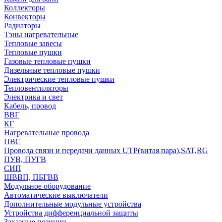
Коллекторы
Конвекторы
Радиаторы
Тэны нагревательные
Тепловые завесы
Тепловые пушки
Газовые тепловые пушки
Дизельные тепловые пушки
Электрические тепловые пушки
Тепловентиляторы
Электрика и свет
Кабель, провод
ВВГ
КГ
Нагревательные провода
ПВС
Провода связи и передачи данных UTP(витая пара),SAT,RG
ПУВ, ПУГВ
СИП
ШВВП, ПБГВВ
Модульное оборудование
Автоматические выключатели
Дополнительные модульные устройства
Устройства дифференциальной защиты
Заказные позиции