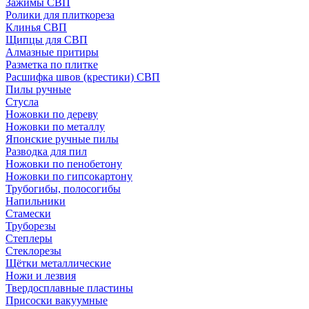
Зажимы СВП
Ролики для плиткореза
Клинья СВП
Щипцы для СВП
Алмазные притиры
Разметка по плитке
Расшифка швов (крестики) СВП
Пилы ручные
Стусла
Ножовки по дереву
Ножовки по металлу
Японские ручные пилы
Разводка для пил
Ножовки по пенобетону
Ножовки по гипсокартону
Трубогибы, полосогибы
Напильники
Стамески
Труборезы
Степлеры
Стеклорезы
Щётки металлические
Ножи и лезвия
Твердосплавные пластины
Присоски вакуумные