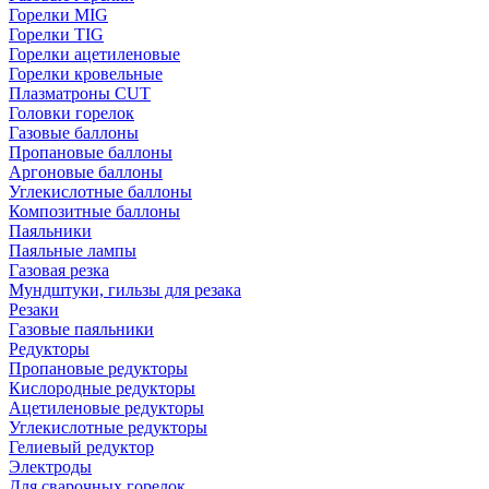
Горелки MIG
Горелки TIG
Горелки ацетиленовые
Горелки кровельные
Плазматроны CUT
Головки горелок
Газовые баллоны
Пропановые баллоны
Аргоновые баллоны
Углекислотные баллоны
Композитные баллоны
Паяльники
Паяльные лампы
Газовая резка
Мундштуки, гильзы для резака
Резаки
Газовые паяльники
Редукторы
Пропановые редукторы
Кислородные редукторы
Ацетиленовые редукторы
Углекислотные редукторы
Гелиевый редуктор
Электроды
Для сварочных горелок