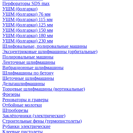
Перфораторы SDS max
УШМ (болгарки)
УШМ (болгарки) 76 мм
УШМ (болгарки) 115 мм
УШМ (болгарки) 125 мм
УШМ (болгарки) 150 мм
УШМ (болгарки) 180 мм
УШМ (болгарки) 230 мм
Шлифовальные, полировальные машины
Эксцентриковые шлифмашины (орбитальные)
Полировальные машины
Ленточные шлифмашины
Вибрационные шлифмашины
Шлифмашины по бетону
Щеточные шлифмашины
Дельташлифмашины
Торцевые шлифмашины (вертикальные)
Фрезеры
Реноваторы и граверы
Отбойные молотки
Штроборезы
Заклёпочники (электрические)
Строительные фены (термопистолеты)
Рубанки электрические
Клеевые пистолеты