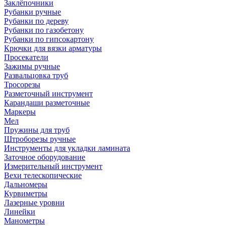
Заклёпочники
Рубанки ручные
Рубанки по дереву
Рубанки по газобетону
Рубанки по гипсокартону
Крючки для вязки арматуры
Просекатели
Зажимы ручные
Развальцовка труб
Тросорезы
Разметочный инструмент
Карандаши разметочные
Маркеры
Мел
Пружины для труб
Штроборезы ручные
Инструменты для укладки ламината
Заточное оборудование
Измерительный инструмент
Вехи телескопические
Дальномеры
Курвиметры
Лазерные уровни
Линейки
Манометры