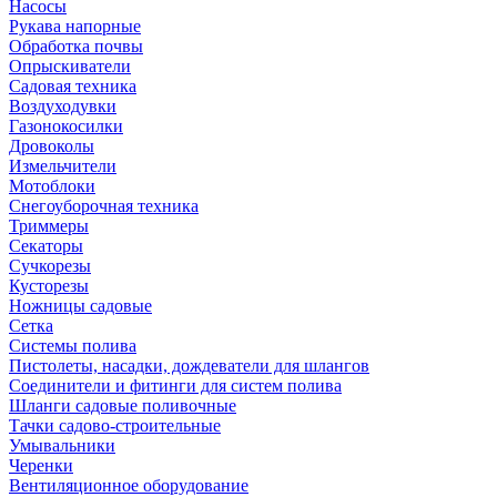
Насосы
Рукава напорные
Обработка почвы
Опрыскиватели
Садовая техника
Воздуходувки
Газонокосилки
Дровоколы
Измельчители
Мотоблоки
Снегоуборочная техника
Триммеры
Секаторы
Сучкорезы
Кусторезы
Ножницы садовые
Сетка
Системы полива
Пистолеты, насадки, дождеватели для шлангов
Соединители и фитинги для систем полива
Шланги садовые поливочные
Тачки садово-строительные
Умывальники
Черенки
Вентиляционное оборудование