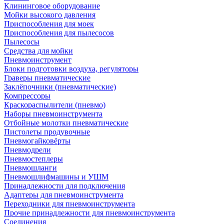
Клининговое оборудование
Мойки высокого давления
Приспособления для моек
Приспособления для пылесосов
Пылесосы
Средства для мойки
Пневмоинструмент
Блоки подготовки воздуха, регуляторы
Граверы пневматические
Заклёпочники (пневматические)
Компрессоры
Краскораспылители (пневмо)
Наборы пневмоинструмента
Отбойные молотки пневматические
Пистолеты продувочные
Пневмогайковёрты
Пневмодрели
Пневмостеплеры
Пневмошланги
Пневмошлифмашины и УШМ
Принадлежности для подключения
Адаптеры для пневмоинструмента
Переходники для пневмоинструмента
Прочие принадлежности для пневмоинструмента
Соединения