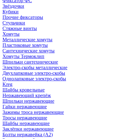
Фиксатор ФС
Звёздочки
Кубики
Прочие фиксаторы
Стульчики
Стяжные винты
Хомуты
Металлические хомуты
Пластиковые хомуты
Сантехнические хомуты
Хомуты Термоклип
Шпильки сантехнические
Электро-скобы металлические
Двухлапковые электро-скобы
Однолапковые электро-скобы
Kreg
Шайбы кровельные
Нержавеющий крепёж
Шпильки нержавеющие
Гайки нержавеющие
Зажимы троса нержавеющие
Тросы нержавеющие
Шайбы нержавеющие
Заклёпки нержавеющие
Болты нержавейка (А2)