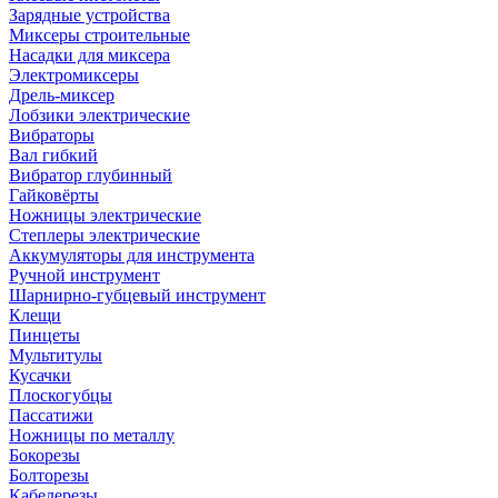
Зарядные устройства
Миксеры строительные
Насадки для миксера
Электромиксеры
Дрель-миксер
Лобзики электрические
Вибраторы
Вал гибкий
Вибратор глубинный
Гайковёрты
Ножницы электрические
Степлеры электрические
Аккумуляторы для инструмента
Ручной инструмент
Шарнирно-губцевый инструмент
Клещи
Пинцеты
Мультитулы
Кусачки
Плоскогубцы
Пассатижи
Ножницы по металлу
Бокорезы
Болторезы
Кабелерезы