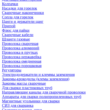
Колпачки
Насадки для горелок
Сварочные наконечники
Сопла для горелок
Цанги и держатели цанг
Припой
Флюс для пайки
Сварочные кабели
Шланги газовые
Проволока сварочная
Проволока алюминий
Проволока в прутках
Проволока нержавейка
Проволока омедненная
Проволока порошковая
Регуляторы
Электрододержатели и клеммы заземления
Зажимы-крокодилы (клемы заземления)
Зажимы массы сварочные
Для сварки пластиковых труб
Направляющие каналы для сварочной проволоки
Аппараты для сварки полипропиленовых труб
Магнитные угольники для сварки
СИЗ для сварщика
Сварочные маски, очки