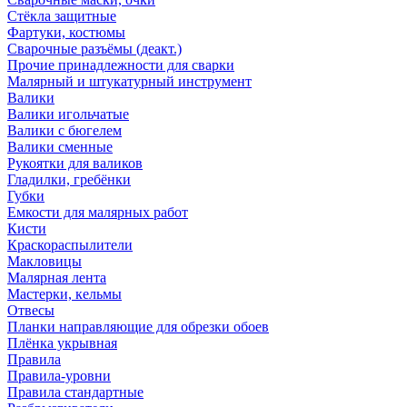
Стёкла защитные
Фартуки, костюмы
Сварочные разъёмы (деакт.)
Прочие принадлежности для сварки
Малярный и штукатурный инструмент
Валики
Валики игольчатые
Валики с бюгелем
Валики сменные
Рукоятки для валиков
Гладилки, гребёнки
Губки
Емкости для малярных работ
Кисти
Краскораспылители
Макловицы
Малярная лента
Мастерки, кельмы
Отвесы
Планки направляющие для обрезки обоев
Плёнка укрывная
Правила
Правила-уровни
Правила стандартные