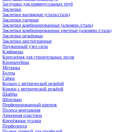
Заглушки для прямоугольных труб
Заклепки
Заклепки вытяжные (сталь/сталь)
Заклепки гаечные
Заклепки комбинированные (алюмин./сталь)
Заклепки комбинированные цветные (алюмин./сталь)
Заклепки резьбовые
Заклепки шестигранные
Пружинный узел сила
Кляймеры
Крепления для строительных лесов
Кронштейны
Метрика
Болты
Гайки
Кольцо с метрической резьбой
Крюки с метрической резьбой
Шайбы
Шпильки
Перфорированный крепеж
Полоса монтажная
Анкерная пластина
Крепёжные уголки
Перфолента
Подвес прямой для профилей