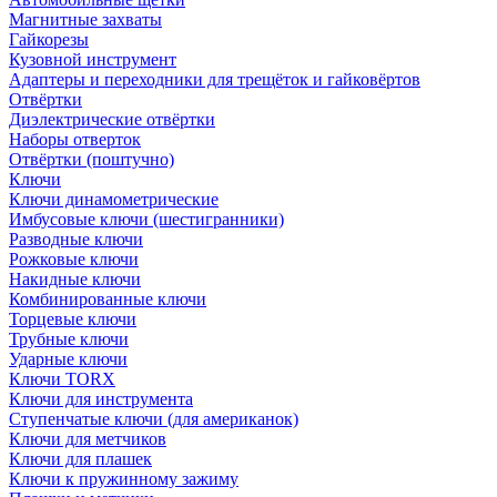
Магнитные захваты
Гайкорезы
Кузовной инструмент
Адаптеры и переходники для трещёток и гайковёртов
Отвёртки
Диэлектрические отвёртки
Наборы отверток
Отвёртки (поштучно)
Ключи
Ключи динамометрические
Имбусовые ключи (шестигранники)
Разводные ключи
Рожковые ключи
Накидные ключи
Комбинированные ключи
Торцевые ключи
Трубные ключи
Ударные ключи
Ключи TORX
Ключи для инструмента
Ступенчатые ключи (для американок)
Ключи для метчиков
Ключи для плашек
Ключи к пружинному зажиму