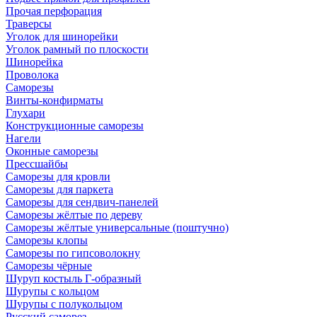
Прочая перфорация
Траверсы
Уголок для шинорейки
Уголок рамный по плоскости
Шинорейка
Проволока
Саморезы
Винты-конфирматы
Глухари
Конструкционные саморезы
Нагели
Оконные саморезы
Прессшайбы
Саморезы для кровли
Саморезы для паркета
Саморезы для сендвич-панелей
Саморезы жёлтые по дереву
Саморезы жёлтые универсальные (поштучно)
Саморезы клопы
Саморезы по гипсоволокну
Саморезы чёрные
Шуруп костыль Г-образный
Шурупы с кольцом
Шурупы с полукольцом
Русский саморез