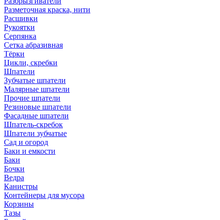
Разбрызгиватели
Разметочная краска, нити
Расшивки
Рукоятки
Серпянка
Сетка абразивная
Тёрки
Цикли, скребки
Шпатели
Зубчатые шпатели
Малярные шпатели
Прочие шпатели
Резиновые шпатели
Фасадные шпатели
Шпатель-скребок
Шпатели зубчатые
Сад и огород
Баки и емкости
Баки
Бочки
Ведра
Канистры
Контейнеры для мусора
Корзины
Тазы