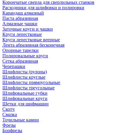
Корончатые сверла для сверлильных станков
Расходники для шлифовки и полировки
Карандаш алмазный
Паста абразивная
Алмазные чашки
Заточные круги и чашки
Круги лепестковые
Круги лепестковые веерные
Лента абразивная бесконечная
Опорные тарелки
Полировальные круги
Сетка абразивная
Черепашки
Шлифлисты (рулоны)
Шлифлисты круглые
Шлифлисты прямоугольные
Шлифлисты треугольные
Шлифовальные губки
Шлифовальные круги
Щетки для шифмашин
Скотч
Смазка
Точильные камни
Фрезы
Борфрезы