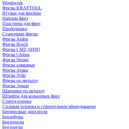
Woodwork
Фрезы KRAFTOOL
Втулки для фрезера
Наборы фрез
Пластины для фрез
Пробочники
Станочные фрезы
Фрезы Arden
Фрезы Bosch
Фрезы CMT (ЦРИ)
Фрезы Globus
Фрезы Strong
Фрезы алмазные
Фрезы Атака
Фрезы Зубр
Фрезы по металлу
Фрезы Энкор
Шарошки по металлу
Штифты для кольцевых фрез
Стретч-пленка
Силовая техника и строительное оборудование
Бензиновые двигатели
Бензобуры
Бензопилы
Бензорезы