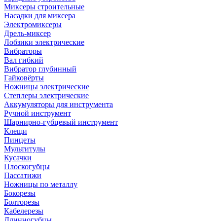
Миксеры строительные
Насадки для миксера
Электромиксеры
Дрель-миксер
Лобзики электрические
Вибраторы
Вал гибкий
Вибратор глубинный
Гайковёрты
Ножницы электрические
Степлеры электрические
Аккумуляторы для инструмента
Ручной инструмент
Шарнирно-губцевый инструмент
Клещи
Пинцеты
Мультитулы
Кусачки
Плоскогубцы
Пассатижи
Ножницы по металлу
Бокорезы
Болторезы
Кабелерезы
Длинногубцы