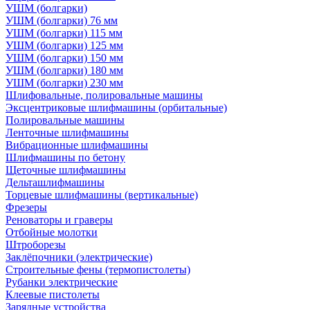
УШМ (болгарки)
УШМ (болгарки) 76 мм
УШМ (болгарки) 115 мм
УШМ (болгарки) 125 мм
УШМ (болгарки) 150 мм
УШМ (болгарки) 180 мм
УШМ (болгарки) 230 мм
Шлифовальные, полировальные машины
Эксцентриковые шлифмашины (орбитальные)
Полировальные машины
Ленточные шлифмашины
Вибрационные шлифмашины
Шлифмашины по бетону
Щеточные шлифмашины
Дельташлифмашины
Торцевые шлифмашины (вертикальные)
Фрезеры
Реноваторы и граверы
Отбойные молотки
Штроборезы
Заклёпочники (электрические)
Строительные фены (термопистолеты)
Рубанки электрические
Клеевые пистолеты
Зарядные устройства