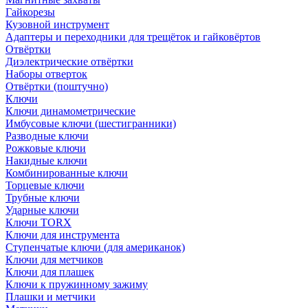
Гайкорезы
Кузовной инструмент
Адаптеры и переходники для трещёток и гайковёртов
Отвёртки
Диэлектрические отвёртки
Наборы отверток
Отвёртки (поштучно)
Ключи
Ключи динамометрические
Имбусовые ключи (шестигранники)
Разводные ключи
Рожковые ключи
Накидные ключи
Комбинированные ключи
Торцевые ключи
Трубные ключи
Ударные ключи
Ключи TORX
Ключи для инструмента
Ступенчатые ключи (для американок)
Ключи для метчиков
Ключи для плашек
Ключи к пружинному зажиму
Плашки и метчики