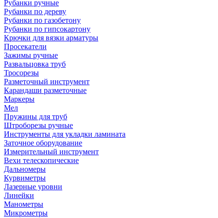
Рубанки ручные
Рубанки по дереву
Рубанки по газобетону
Рубанки по гипсокартону
Крючки для вязки арматуры
Просекатели
Зажимы ручные
Развальцовка труб
Тросорезы
Разметочный инструмент
Карандаши разметочные
Маркеры
Мел
Пружины для труб
Штроборезы ручные
Инструменты для укладки ламината
Заточное оборудование
Измерительный инструмент
Вехи телескопические
Дальномеры
Курвиметры
Лазерные уровни
Линейки
Манометры
Микрометры