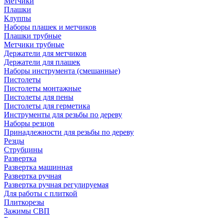
Метчики
Плашки
Клуппы
Наборы плашек и метчиков
Плашки трубные
Метчики трубные
Держатели для метчиков
Держатели для плашек
Наборы инструмента (смешанные)
Пистолеты
Пистолеты монтажные
Пистолеты для пены
Пистолеты для герметика
Инструменты для резьбы по дереву
Наборы резцов
Принадлежности для резьбы по дереву
Резцы
Струбцины
Развертка
Развертка машинная
Развертка ручная
Развертка ручная регулируемая
Для работы с плиткой
Плиткорезы
Зажимы СВП