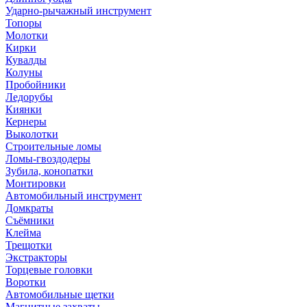
Ударно-рычажный инструмент
Топоры
Молотки
Кирки
Кувалды
Колуны
Пробойники
Ледорубы
Киянки
Кернеры
Выколотки
Строительные ломы
Ломы-гвоздодеры
Зубила, конопатки
Монтировки
Автомобильный инструмент
Домкраты
Съёмники
Клейма
Трещотки
Экстракторы
Торцевые головки
Воротки
Автомобильные щетки
Магнитные захваты