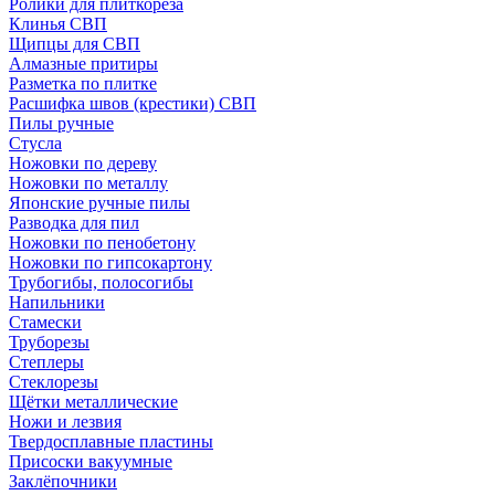
Ролики для плиткореза
Клинья СВП
Щипцы для СВП
Алмазные притиры
Разметка по плитке
Расшифка швов (крестики) СВП
Пилы ручные
Стусла
Ножовки по дереву
Ножовки по металлу
Японские ручные пилы
Разводка для пил
Ножовки по пенобетону
Ножовки по гипсокартону
Трубогибы, полосогибы
Напильники
Стамески
Труборезы
Степлеры
Стеклорезы
Щётки металлические
Ножи и лезвия
Твердосплавные пластины
Присоски вакуумные
Заклёпочники