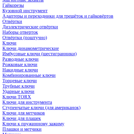
Гайкорезы
Кузовной инструмент
Адаптеры и переходники для трещёток и гайковёртов
Отвёртки
Диэлектрические отвёртки
Наборы отверток
Отвёртки (поштучно)
Ключи
Ключи динамометрические
Имбусовые ключи (шестигранники)
Разводные ключи
Рожковые ключи
Накидные ключи
Комбинированные ключи
Торцевые ключи
Трубные ключи
Ударные ключи
Ключи TORX
Ключи для инструмента
Ступенчатые ключи (для американок)
Ключи для метчиков
Ключи для плашек
Ключи к пружинному зажиму
Плашки и метчики