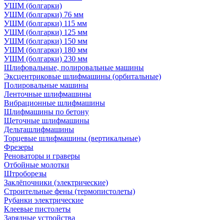
УШМ (болгарки)
УШМ (болгарки) 76 мм
УШМ (болгарки) 115 мм
УШМ (болгарки) 125 мм
УШМ (болгарки) 150 мм
УШМ (болгарки) 180 мм
УШМ (болгарки) 230 мм
Шлифовальные, полировальные машины
Эксцентриковые шлифмашины (орбитальные)
Полировальные машины
Ленточные шлифмашины
Вибрационные шлифмашины
Шлифмашины по бетону
Щеточные шлифмашины
Дельташлифмашины
Торцевые шлифмашины (вертикальные)
Фрезеры
Реноваторы и граверы
Отбойные молотки
Штроборезы
Заклёпочники (электрические)
Строительные фены (термопистолеты)
Рубанки электрические
Клеевые пистолеты
Зарядные устройства