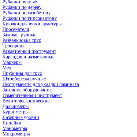
Рубанки ручные
Рубанки по дереву
Рубанки по газобетону
Рубанки по гипсокартону
Крючки для вязки арматуры
Просекатели
Зажимы ручные
Развальцовка труб
Тросорезы
Разметочный инструмент
Карандаши разметочные
Маркеры
Мел
Пружины для труб
Штроборезы ручные
Инструменты для укладки ламината
Заточное оборудование
Измерительный инструмент
Вехи телескопические
Дальномеры
Курвиметры
Лазерные уровни
Линейки
Манометры
Микрометры