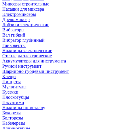
Миксеры строительные
Насадки для миксера
Электромиксеры
Дрель-миксер
Лобзики электрические
Вибраторы
Вал гибкий
Вибратор глубинный
Гайковёрты
Ножницы электрические
Степлеры электрические
Аккумуляторы для инструмента
Ручной инструмент
Шарнирно-губцевый инструмент
Клещи
Пинцеты
Мультитулы
Кусачки
Плоскогубцы
Пассатижи
Ножницы по металлу
Бокорезы
Болторезы
Кабелерезы
Длинногубцы