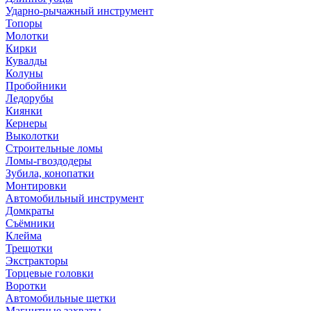
Ударно-рычажный инструмент
Топоры
Молотки
Кирки
Кувалды
Колуны
Пробойники
Ледорубы
Киянки
Кернеры
Выколотки
Строительные ломы
Ломы-гвоздодеры
Зубила, конопатки
Монтировки
Автомобильный инструмент
Домкраты
Съёмники
Клейма
Трещотки
Экстракторы
Торцевые головки
Воротки
Автомобильные щетки
Магнитные захваты