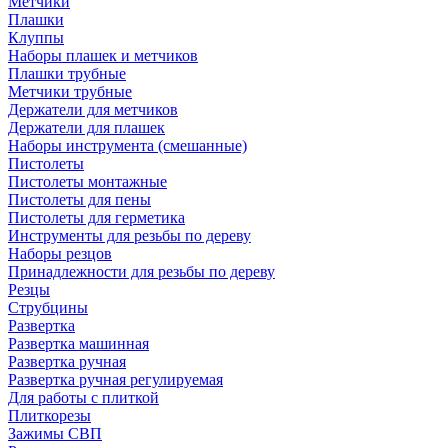
Метчики
Плашки
Клуппы
Наборы плашек и метчиков
Плашки трубные
Метчики трубные
Держатели для метчиков
Держатели для плашек
Наборы инструмента (смешанные)
Пистолеты
Пистолеты монтажные
Пистолеты для пены
Пистолеты для герметика
Инструменты для резьбы по дереву
Наборы резцов
Принадлежности для резьбы по дереву
Резцы
Струбцины
Развертка
Развертка машинная
Развертка ручная
Развертка ручная регулируемая
Для работы с плиткой
Плиткорезы
Зажимы СВП