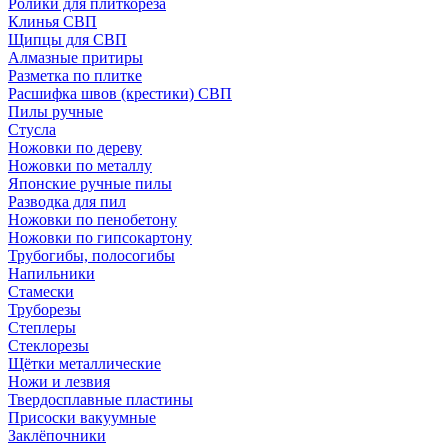
Ролики для плиткореза
Клинья СВП
Щипцы для СВП
Алмазные притиры
Разметка по плитке
Расшифка швов (крестики) СВП
Пилы ручные
Стусла
Ножовки по дереву
Ножовки по металлу
Японские ручные пилы
Разводка для пил
Ножовки по пенобетону
Ножовки по гипсокартону
Трубогибы, полосогибы
Напильники
Стамески
Труборезы
Степлеры
Стеклорезы
Щётки металлические
Ножи и лезвия
Твердосплавные пластины
Присоски вакуумные
Заклёпочники