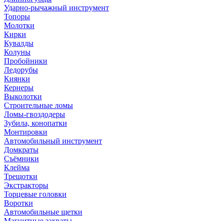
Ударно-рычажный инструмент
Топоры
Молотки
Кирки
Кувалды
Колуны
Пробойники
Ледорубы
Киянки
Кернеры
Выколотки
Строительные ломы
Ломы-гвоздодеры
Зубила, конопатки
Монтировки
Автомобильный инструмент
Домкраты
Съёмники
Клейма
Трещотки
Экстракторы
Торцевые головки
Воротки
Автомобильные щетки
Магнитные захваты