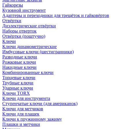
Гайкорезы
Кузовной инструмент
Адаптеры и переходники для трещёток и гайковёртов
Отвёртки
Диэлектрические отвёртки
Наборы отверток
Отвёртки (поштучно)
Ключи
Ключи динамометрические
Имбусовые ключи (шестигранники)
Разводные ключи
Рожковые ключи
Накидные ключи
Комбинированные ключи
Торцевые ключи
Трубные ключи
Ударные ключи
Ключи TORX
Ключи для инструмента
Ступенчатые ключи (для американок)
Ключи для метчиков
Ключи для плашек
Ключи к пружинному зажиму
Плашки и метчики