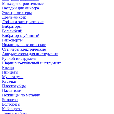
Миксеры строительные
Насадки для миксера
Электромиксеры
Дрель-миксер
Лобзики электрические
Вибраторы
Вал гибкий
Вибратор глубинный
Гайковёрты
Ножницы электрические
Степлеры электрические
Аккумуляторы для инструмента
Ручной инструмент
Шарнирно-губцевый инструмент
Клещи
Пинцеты
Мультитулы
Кусачки
Плоскогубцы
Пассатижи
Ножницы по металлу
Бокорезы
Болторезы
Кабелерезы
Длинногубцы