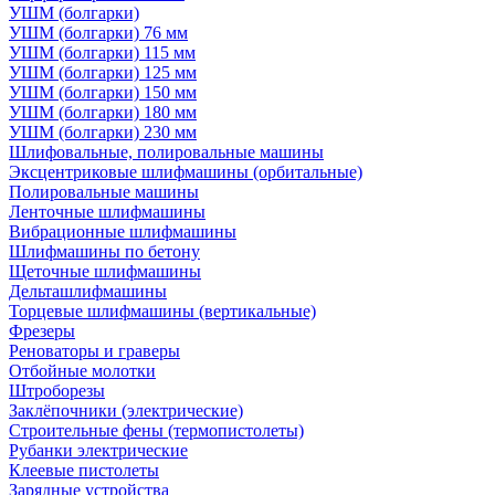
УШМ (болгарки)
УШМ (болгарки) 76 мм
УШМ (болгарки) 115 мм
УШМ (болгарки) 125 мм
УШМ (болгарки) 150 мм
УШМ (болгарки) 180 мм
УШМ (болгарки) 230 мм
Шлифовальные, полировальные машины
Эксцентриковые шлифмашины (орбитальные)
Полировальные машины
Ленточные шлифмашины
Вибрационные шлифмашины
Шлифмашины по бетону
Щеточные шлифмашины
Дельташлифмашины
Торцевые шлифмашины (вертикальные)
Фрезеры
Реноваторы и граверы
Отбойные молотки
Штроборезы
Заклёпочники (электрические)
Строительные фены (термопистолеты)
Рубанки электрические
Клеевые пистолеты
Зарядные устройства