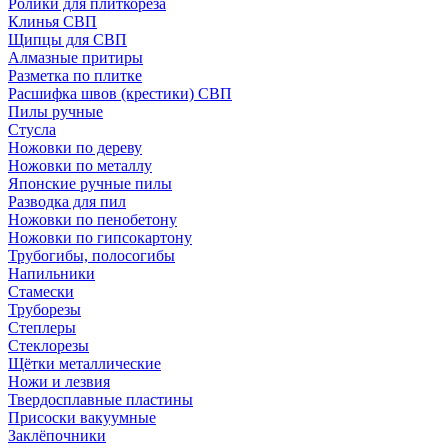
Ролики для плиткореза
Клинья СВП
Щипцы для СВП
Алмазные притиры
Разметка по плитке
Расшифка швов (крестики) СВП
Пилы ручные
Стусла
Ножовки по дереву
Ножовки по металлу
Японские ручные пилы
Разводка для пил
Ножовки по пенобетону
Ножовки по гипсокартону
Трубогибы, полосогибы
Напильники
Стамески
Труборезы
Степлеры
Стеклорезы
Щётки металлические
Ножи и лезвия
Твердосплавные пластины
Присоски вакуумные
Заклёпочники