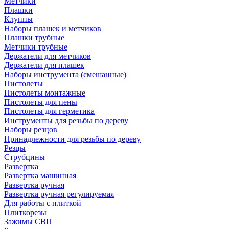
Метчики
Плашки
Клуппы
Наборы плашек и метчиков
Плашки трубные
Метчики трубные
Держатели для метчиков
Держатели для плашек
Наборы инструмента (смешанные)
Пистолеты
Пистолеты монтажные
Пистолеты для пены
Пистолеты для герметика
Инструменты для резьбы по дереву
Наборы резцов
Принадлежности для резьбы по дереву
Резцы
Струбцины
Развертка
Развертка машинная
Развертка ручная
Развертка ручная регулируемая
Для работы с плиткой
Плиткорезы
Зажимы СВП