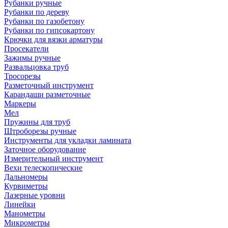
Рубанки ручные
Рубанки по дереву
Рубанки по газобетону
Рубанки по гипсокартону
Крючки для вязки арматуры
Просекатели
Зажимы ручные
Развальцовка труб
Тросорезы
Разметочный инструмент
Карандаши разметочные
Маркеры
Мел
Пружины для труб
Штроборезы ручные
Инструменты для укладки ламината
Заточное оборудование
Измерительный инструмент
Вехи телескопические
Дальномеры
Курвиметры
Лазерные уровни
Линейки
Манометры
Микрометры