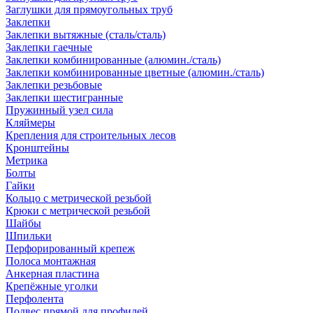
Заглушки для прямоугольных труб
Заклепки
Заклепки вытяжные (сталь/сталь)
Заклепки гаечные
Заклепки комбинированные (алюмин./сталь)
Заклепки комбинированные цветные (алюмин./сталь)
Заклепки резьбовые
Заклепки шестигранные
Пружинный узел сила
Кляймеры
Крепления для строительных лесов
Кронштейны
Метрика
Болты
Гайки
Кольцо с метрической резьбой
Крюки с метрической резьбой
Шайбы
Шпильки
Перфорированный крепеж
Полоса монтажная
Анкерная пластина
Крепёжные уголки
Перфолента
Подвес прямой для профилей