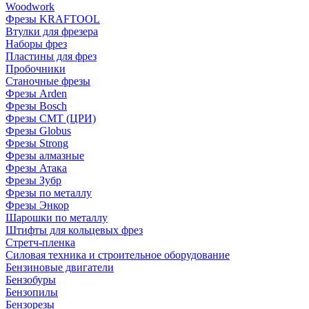
Woodwork
Фрезы KRAFTOOL
Втулки для фрезера
Наборы фрез
Пластины для фрез
Пробочники
Станочные фрезы
Фрезы Arden
Фрезы Bosch
Фрезы CMT (ЦРИ)
Фрезы Globus
Фрезы Strong
Фрезы алмазные
Фрезы Атака
Фрезы Зубр
Фрезы по металлу
Фрезы Энкор
Шарошки по металлу
Штифты для кольцевых фрез
Стретч-пленка
Силовая техника и строительное оборудование
Бензиновые двигатели
Бензобуры
Бензопилы
Бензорезы