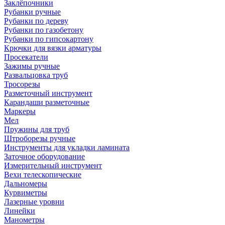
Заклёпочники
Рубанки ручные
Рубанки по дереву
Рубанки по газобетону
Рубанки по гипсокартону
Крючки для вязки арматуры
Просекатели
Зажимы ручные
Развальцовка труб
Тросорезы
Разметочный инструмент
Карандаши разметочные
Маркеры
Мел
Пружины для труб
Штроборезы ручные
Инструменты для укладки ламината
Заточное оборудование
Измерительный инструмент
Вехи телескопические
Дальномеры
Курвиметры
Лазерные уровни
Линейки
Манометры