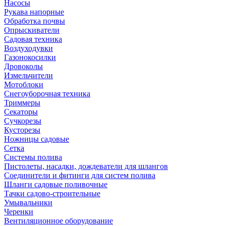
Насосы
Рукава напорные
Обработка почвы
Опрыскиватели
Садовая техника
Воздуходувки
Газонокосилки
Дровоколы
Измельчители
Мотоблоки
Снегоуборочная техника
Триммеры
Секаторы
Сучкорезы
Кусторезы
Ножницы садовые
Сетка
Системы полива
Пистолеты, насадки, дождеватели для шлангов
Соединители и фитинги для систем полива
Шланги садовые поливочные
Тачки садово-строительные
Умывальники
Черенки
Вентиляционное оборудование