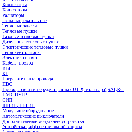
Коллекторы
Конвекторы
Радиаторы
Тэны нагревательные
Тепловые завесы
Тепловые пушки
Газовые тепловые пушки
Дизельные тепловые пушки
Электрические тепловые пушки
Тепловентиляторы
Электрика и свет
Кабель, провод
ВВГ
КГ
Нагревательные провода
ПВС
Провода связи и передачи данных UTP(витая пара),SAT,RG
ПУВ, ПУГВ
СИП
ШВВП, ПБГВВ
Модульное оборудование
Автоматические выключатели
Дополнительные модульные устройства
Устройства дифференциальной защиты
Заказные позиции