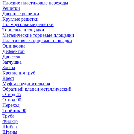
Плоские пластиковые переходы
Решетки
Дверные решетки
Круглые решетки
Прямоугольные решетки
Торцевые площадки
Металические торцевые площадки
Пластиковые торцевые площадки
Оцинковка
Дефлектор
Дроссель
Заглушка
Зонты
Крепления труб
Крест
Муфта соединительная
Обратный клапан металлический
Отвод 45
Отвод 90
Переход
Тройник 90
Труба
Фильтр
Шибер
Штаны