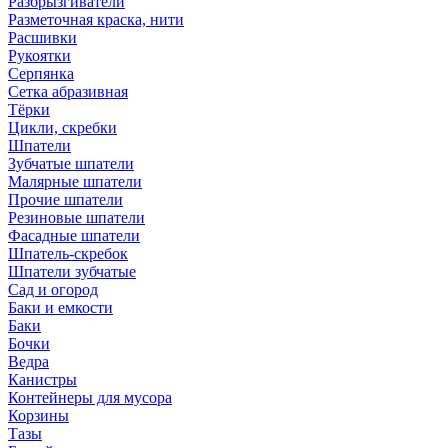
Разбрызгиватели
Разметочная краска, нити
Расшивки
Рукоятки
Серпянка
Сетка абразивная
Тёрки
Цикли, скребки
Шпатели
Зубчатые шпатели
Малярные шпатели
Прочие шпатели
Резиновые шпатели
Фасадные шпатели
Шпатель-скребок
Шпатели зубчатые
Сад и огород
Баки и емкости
Баки
Бочки
Ведра
Канистры
Контейнеры для мусора
Корзины
Тазы