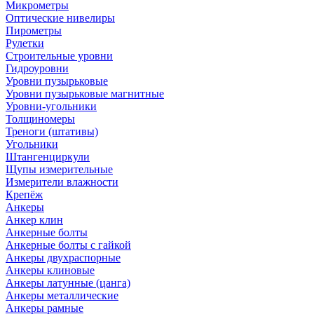
Микрометры
Оптические нивелиры
Пирометры
Рулетки
Строительные уровни
Гидроуровни
Уровни пузырьковые
Уровни пузырьковые магнитные
Уровни-угольники
Толщиномеры
Треноги (штативы)
Угольники
Штангенциркули
Щупы измерительные
Измерители влажности
Крепёж
Анкеры
Анкер клин
Анкерные болты
Анкерные болты с гайкой
Анкеры двухраспорные
Анкеры клиновые
Анкеры латунные (цанга)
Анкеры металлические
Анкеры рамные