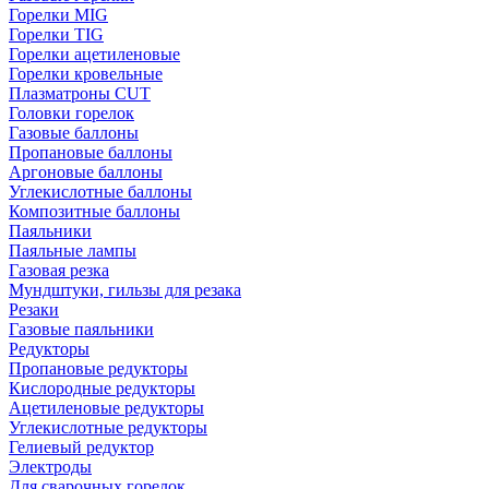
Горелки MIG
Горелки TIG
Горелки ацетиленовые
Горелки кровельные
Плазматроны CUT
Головки горелок
Газовые баллоны
Пропановые баллоны
Аргоновые баллоны
Углекислотные баллоны
Композитные баллоны
Паяльники
Паяльные лампы
Газовая резка
Мундштуки, гильзы для резака
Резаки
Газовые паяльники
Редукторы
Пропановые редукторы
Кислородные редукторы
Ацетиленовые редукторы
Углекислотные редукторы
Гелиевый редуктор
Электроды
Для сварочных горелок