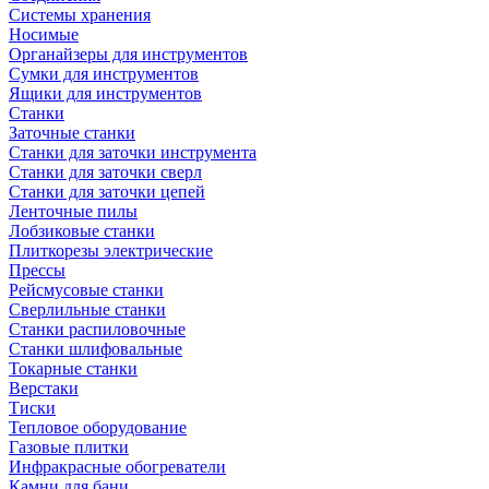
Системы хранения
Носимые
Органайзеры для инструментов
Сумки для инструментов
Ящики для инструментов
Станки
Заточные станки
Станки для заточки инструмента
Станки для заточки сверл
Станки для заточки цепей
Ленточные пилы
Лобзиковые станки
Плиткорезы электрические
Прессы
Рейсмусовые станки
Сверлильные станки
Станки распиловочные
Станки шлифовальные
Токарные станки
Верстаки
Тиски
Тепловое оборудование
Газовые плитки
Инфракрасные обогреватели
Камни для бани