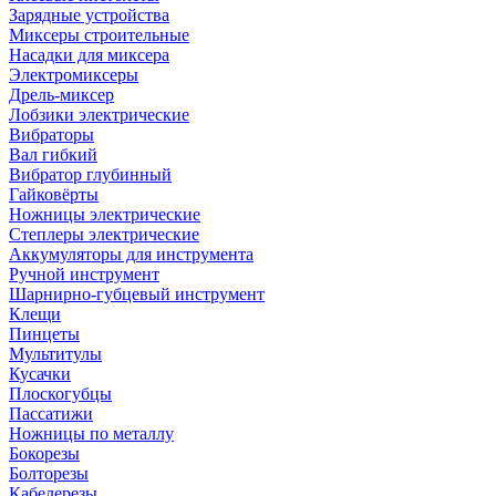
Зарядные устройства
Миксеры строительные
Насадки для миксера
Электромиксеры
Дрель-миксер
Лобзики электрические
Вибраторы
Вал гибкий
Вибратор глубинный
Гайковёрты
Ножницы электрические
Степлеры электрические
Аккумуляторы для инструмента
Ручной инструмент
Шарнирно-губцевый инструмент
Клещи
Пинцеты
Мультитулы
Кусачки
Плоскогубцы
Пассатижи
Ножницы по металлу
Бокорезы
Болторезы
Кабелерезы