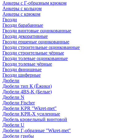
Анкеры с Г-образным крюком
Анкеры с кольцом
Анкеры с крюком
Гвозди
Гвозди барабанные
Гвозди винтовые оцинкованные
Гвозди декоративные
Гвозди ершеные оцинкованные
Гвозди строительные оцинкованные
Гвозди строительные чёрные
Гвозди толевые оцинкованные
Гвозди толевые чёрные
Гвозди финишные
Гвозди шиферные
Дюбели
Дюбели тип К (Ёжики)
Дюбели 4BS-K (Белые)
Дюбели N
Дюбели Fischer
Дюбели KPR "Wkret-met"
Дюбели KPR-Х усиленные
Дюбель кровельный винтовой
Дюбели U
Дюбели Г-образные "Wkret-met"
Дюбели грибы