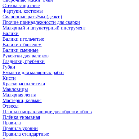
Стёкла защитные
Фартуки, костюмы
Сварочные разъёмы (деакт.)
Прочие принадлежности для сварки
Малярный и штукатурный инструмент
Валики
Валики игольчатые
Валики с бюгелем
Валики сменные
Рукоятки для валиков
Гладилки, гребёнки
Губки
Емкости для малярных работ
Кисти
Краскораспылители
Макловицы
Малярная лента
Мастерки, кельмы
Отвесы
Планки направляющие для обрезки обоев
Плёнка укрывная
Правила
Правила-уровни
Правила стандартные