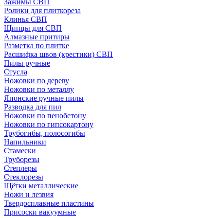
Зажимы СВП
Ролики для плиткореза
Клинья СВП
Щипцы для СВП
Алмазные притиры
Разметка по плитке
Расшифка швов (крестики) СВП
Пилы ручные
Стусла
Ножовки по дереву
Ножовки по металлу
Японские ручные пилы
Разводка для пил
Ножовки по пенобетону
Ножовки по гипсокартону
Трубогибы, полосогибы
Напильники
Стамески
Труборезы
Степлеры
Стеклорезы
Щётки металлические
Ножи и лезвия
Твердосплавные пластины
Присоски вакуумные