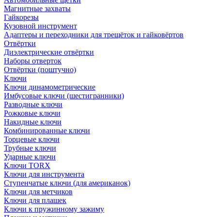
Магнитные захваты
Гайкорезы
Кузовной инструмент
Адаптеры и переходники для трещёток и гайковёртов
Отвёртки
Диэлектрические отвёртки
Наборы отверток
Отвёртки (поштучно)
Ключи
Ключи динамометрические
Имбусовые ключи (шестигранники)
Разводные ключи
Рожковые ключи
Накидные ключи
Комбинированные ключи
Торцевые ключи
Трубные ключи
Ударные ключи
Ключи TORX
Ключи для инструмента
Ступенчатые ключи (для американок)
Ключи для метчиков
Ключи для плашек
Ключи к пружинному зажиму