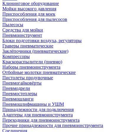
Клининговое оборудование
Мойки высокого давления
Приспособления для моек
Приспособления для пылесосов
Пылесосы
Средства для мойки
Пневмоинструмент
Блоки подготовки воздуха, регуляторы
Граверы пневматические
Заклёпочники (пневматические)
Компрессоры
Краскораспылители (пневмо)
Наборы пневмоинструмента
Отбойные молотки пневматические
Пистолеты продувочные
Пневмогайковёрты
Пневмодрели
Пневмостеплеры
Пневмошланги
Пневмошлифмашины и УШМ
Принадлежности для подключения
Адаптеры для пневмоинструмента
Переходники для пневмоинструмента
Прочие принадлежности для пневмоинструмента
Соединения