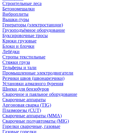
Строительные леса
Бетономешалки
Виброплиты
Вышки-туры
Генераторы (электростанции)
Грузоподъёмное оборудование
Буксировочные тросы
Крюки грузовые
Блоки и блочки
Лебёдки
Стропы текстильные
Стяжки груза
Тельферы и тали
Промышленные электродвигатели
Резчики швов (швонарезчики)
Установки алмазного бурения
Шнеки для бензобуров
Сварочное и паяльное оборудование
Сварочные аппараты
Аргоновая сварка (TIG)
Плазморезы (CUT)
Сварочные аппараты (MMA)
Сварочные полуавтоматы (MIG)
Горелки сварочные, газовые
Газовые горелки