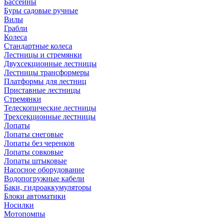
Бассейны
Буры садовые ручные
Вилы
Грабли
Колеса
Стандартные колеса
Лестницы и стремянки
Двухсекционные лестницы
Лестницы трансформеры
Платформы для лестниц
Приставные лестницы
Стремянки
Телескопические лестницы
Трехсекционные лестницы
Лопаты
Лопаты снеговые
Лопаты без черенков
Лопаты совковые
Лопаты штыковые
Насосное оборудование
Водопогружные кабели
Баки, гидроаккумуляторы
Блоки автоматики
Носилки
Мотопомпы