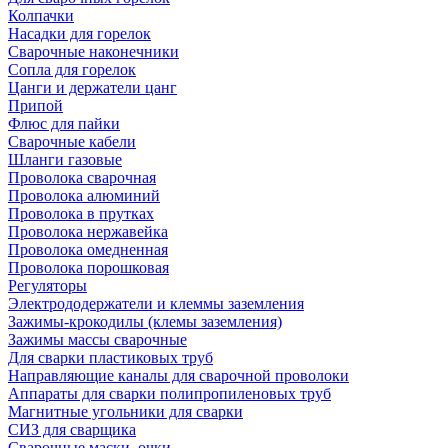
Колпачки
Насадки для горелок
Сварочные наконечники
Сопла для горелок
Цанги и держатели цанг
Припой
Флюс для пайки
Сварочные кабели
Шланги газовые
Проволока сварочная
Проволока алюминий
Проволока в прутках
Проволока нержавейка
Проволока омедненная
Проволока порошковая
Регуляторы
Электрододержатели и клеммы заземления
Зажимы-крокодилы (клемы заземления)
Зажимы массы сварочные
Для сварки пластиковых труб
Направляющие каналы для сварочной проволоки
Аппараты для сварки полипропиленовых труб
Магнитные угольники для сварки
СИЗ для сварщика
Сварочные маски, очки