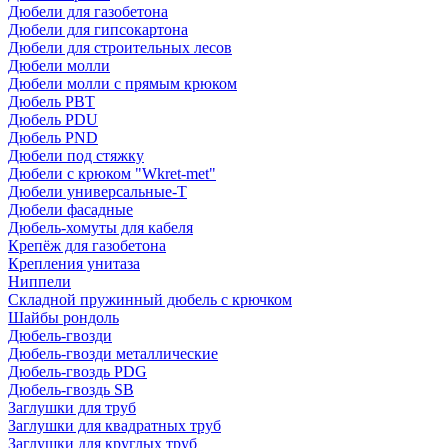
Дюбели для газобетона
Дюбели для гипсокартона
Дюбели для строительных лесов
Дюбели молли
Дюбели молли с прямым крюком
Дюбель PBT
Дюбель PDU
Дюбель PND
Дюбели под стяжку
Дюбели с крюком "Wkret-met"
Дюбели универсальные-Т
Дюбели фасадные
Дюбель-хомуты для кабеля
Крепёж для газобетона
Крепления унитаза
Ниппели
Складной пружинный дюбель с крючком
Шайбы рондоль
Дюбель-гвозди
Дюбель-гвозди металлические
Дюбель-гвоздь PDG
Дюбель-гвоздь SB
Заглушки для труб
Заглушки для квадратных труб
Заглушки для круглых труб