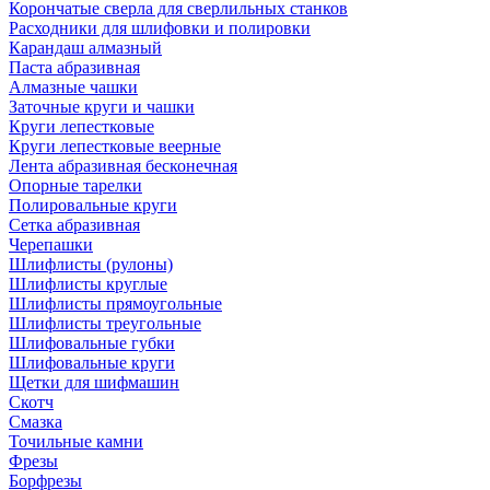
Корончатые сверла для сверлильных станков
Расходники для шлифовки и полировки
Карандаш алмазный
Паста абразивная
Алмазные чашки
Заточные круги и чашки
Круги лепестковые
Круги лепестковые веерные
Лента абразивная бесконечная
Опорные тарелки
Полировальные круги
Сетка абразивная
Черепашки
Шлифлисты (рулоны)
Шлифлисты круглые
Шлифлисты прямоугольные
Шлифлисты треугольные
Шлифовальные губки
Шлифовальные круги
Щетки для шифмашин
Скотч
Смазка
Точильные камни
Фрезы
Борфрезы