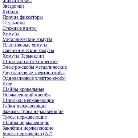
Фиксатор ФС
Звёздочки
Кубики
Прочие фиксаторы
Стульчики
Стяжные винты
Хомуты
Металлические хомуты
Пластиковые хомуты
Сантехнические хомуты
Хомуты Термоклип
Шпильки сантехнические
Электро-скобы металлические
Двухлапковые электро-скобы
Однолапковые электро-скобы
Kreg
Шайбы кровельные
Нержавеющий крепёж
Шпильки нержавеющие
Гайки нержавеющие
Зажимы троса нержавеющие
Тросы нержавеющие
Шайбы нержавеющие
Заклёпки нержавеющие
Болты нержавейка (А2)