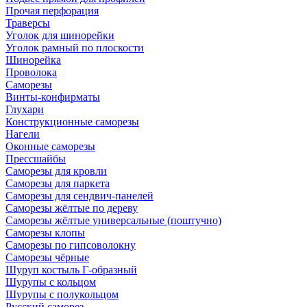
Прочая перфорация
Траверсы
Уголок для шинорейки
Уголок рамный по плоскости
Шинорейка
Проволока
Саморезы
Винты-конфирматы
Глухари
Конструкционные саморезы
Нагели
Оконные саморезы
Прессшайбы
Саморезы для кровли
Саморезы для паркета
Саморезы для сендвич-панелей
Саморезы жёлтые по дереву
Саморезы жёлтые универсальные (поштучно)
Саморезы клопы
Саморезы по гипсоволокну
Саморезы чёрные
Шуруп костыль Г-образный
Шурупы с кольцом
Шурупы с полукольцом
Русский саморез