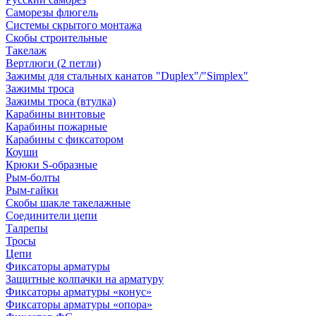
Саморезы флюгель
Системы скрытого монтажа
Скобы строительные
Такелаж
Вертлюги (2 петли)
Зажимы для стальных канатов "Duplex"/"Simplex"
Зажимы троса
Зажимы троса (втулка)
Карабины винтовые
Карабины пожарные
Карабины с фиксатором
Коуши
Крюки S-образные
Рым-болты
Рым-гайки
Скобы шакле такелажные
Соединители цепи
Талрепы
Тросы
Цепи
Фиксаторы арматуры
Защитные колпачки на арматуру
Фиксаторы арматуры «конус»
Фиксаторы арматуры «опора»