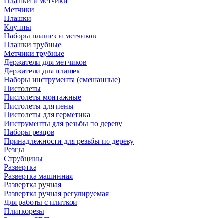
Плашки и метчики
Метчики
Плашки
Клуппы
Наборы плашек и метчиков
Плашки трубные
Метчики трубные
Держатели для метчиков
Держатели для плашек
Наборы инструмента (смешанные)
Пистолеты
Пистолеты монтажные
Пистолеты для пены
Пистолеты для герметика
Инструменты для резьбы по дереву
Наборы резцов
Принадлежности для резьбы по дереву
Резцы
Струбцины
Развертка
Развертка машинная
Развертка ручная
Развертка ручная регулируемая
Для работы с плиткой
Плиткорезы