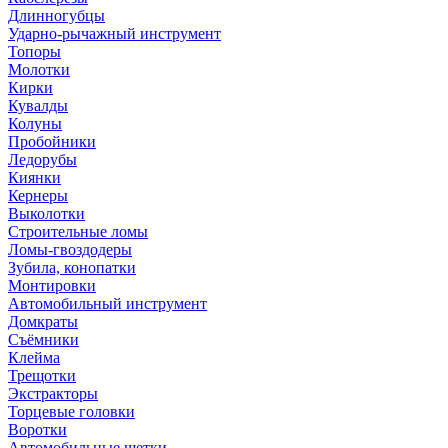
Длинногубцы
Ударно-рычажный инструмент
Топоры
Молотки
Кирки
Кувалды
Колуны
Пробойники
Ледорубы
Киянки
Кернеры
Выколотки
Строительные ломы
Ломы-гвоздодеры
Зубила, конопатки
Монтировки
Автомобильный инструмент
Домкраты
Съёмники
Клейма
Трещотки
Экстракторы
Торцевые головки
Воротки
Автомобильные щетки