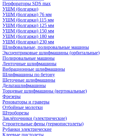
Перфораторы SDS max
УШМ (болгарки)
УШМ (болгарки) 76 мм
УШМ (болгарки) 115 мм
УШМ (болгарки) 125 мм
УШМ (болгарки) 150 мм
УШМ (болгарки) 180 мм
УШМ (болгарки) 230 мм
Шлифовальные, полировальные машины
Эксцентриковые шлифмашины (орбитальные)
Полировальные машины
Ленточные шлифмашины
Вибрационные шлифмашины
Шлифмашины по бетону
Щеточные шлифмашины
Дельташлифмашины
Торцевые шлифмашины (вертикальные)
Фрезеры
Реноваторы и граверы
Отбойные молотки
Штроборезы
Заклёпочники (электрические)
Строительные фены (термопистолеты)
Рубанки электрические
Клеевые пистолеты