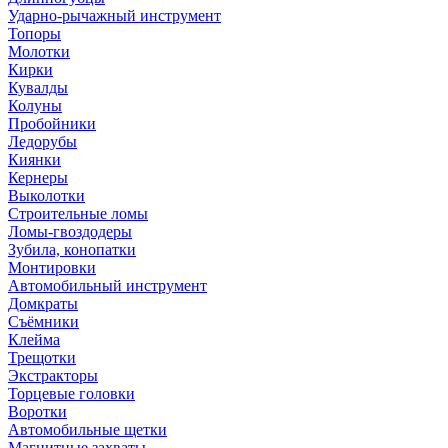
Ударно-рычажный инструмент
Топоры
Молотки
Кирки
Кувалды
Колуны
Пробойники
Ледорубы
Киянки
Кернеры
Выколотки
Строительные ломы
Ломы-гвоздодеры
Зубила, конопатки
Монтировки
Автомобильный инструмент
Домкраты
Съёмники
Клейма
Трещотки
Экстракторы
Торцевые головки
Воротки
Автомобильные щетки
Магнитные захваты