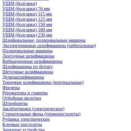
УШМ (болгарки)
УШМ (болгарки) 76 мм
УШМ (болгарки) 115 мм
УШМ (болгарки) 125 мм
УШМ (болгарки) 150 мм
УШМ (болгарки) 180 мм
УШМ (болгарки) 230 мм
Шлифовальные, полировальные машины
Эксцентриковые шлифмашины (орбитальные)
Полировальные машины
Ленточные шлифмашины
Вибрационные шлифмашины
Шлифмашины по бетону
Щеточные шлифмашины
Дельташлифмашины
Торцевые шлифмашины (вертикальные)
Фрезеры
Реноваторы и граверы
Отбойные молотки
Штроборезы
Заклёпочники (электрические)
Строительные фены (термопистолеты)
Рубанки электрические
Клеевые пистолеты
Зарядные устройства