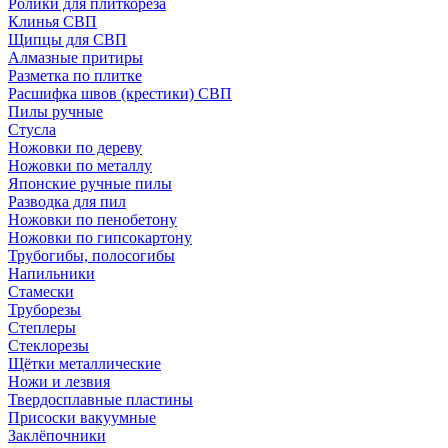
Ролики для плиткореза
Клинья СВП
Щипцы для СВП
Алмазные притиры
Разметка по плитке
Расшифка швов (крестики) СВП
Пилы ручные
Стусла
Ножовки по дереву
Ножовки по металлу
Японские ручные пилы
Разводка для пил
Ножовки по пенобетону
Ножовки по гипсокартону
Трубогибы, полосогибы
Напильники
Стамески
Труборезы
Степлеры
Стеклорезы
Щётки металлические
Ножи и лезвия
Твердосплавные пластины
Присоски вакуумные
Заклёпочники