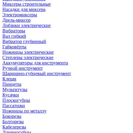
Миксеры строительные
Насадки для миксера
Электромиксеры
Дрель-миксер
Лобзики электрические
Вибраторы
Вал гибкий
Вибратор глубинный
Гайковёрты
Ножницы электрические
Степлеры электрические
Аккумуляторы для инструмента
Ручной инструмент
Шарнирно-губцевый инструмент
Клещи
Пинцеты
Мультитулы
Кусачки
Плоскогубцы
Пассатижи
Ножницы по металлу
Бокорезы
Болторезы
Кабелерезы
Длинногубцы