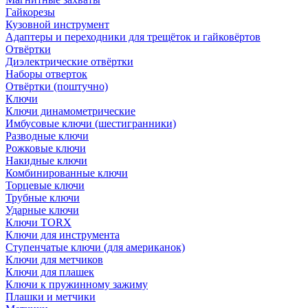
Гайкорезы
Кузовной инструмент
Адаптеры и переходники для трещёток и гайковёртов
Отвёртки
Диэлектрические отвёртки
Наборы отверток
Отвёртки (поштучно)
Ключи
Ключи динамометрические
Имбусовые ключи (шестигранники)
Разводные ключи
Рожковые ключи
Накидные ключи
Комбинированные ключи
Торцевые ключи
Трубные ключи
Ударные ключи
Ключи TORX
Ключи для инструмента
Ступенчатые ключи (для американок)
Ключи для метчиков
Ключи для плашек
Ключи к пружинному зажиму
Плашки и метчики