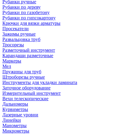
Рубанки ручные
Рубанки по дереву
Рубанки по газобетону
Рубанки по гипсокартону
Крючки для вязки арматуры
Просекатели
Зажимы ручные
Развальцовка труб
Тросорезы
Разметочный инструмент
Карандаши разметочные
Маркеры
Мел
Пружины для труб
Штроборезы ручные
Инструменты для укладки ламината
Заточное оборудование
Измерительный инструмент
Вехи телескопические
Дальномеры
Курвиметры
Лазерные уровни
Линейки
Манометры
Микрометры