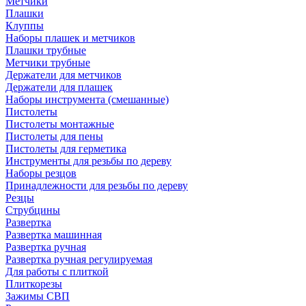
Метчики
Плашки
Клуппы
Наборы плашек и метчиков
Плашки трубные
Метчики трубные
Держатели для метчиков
Держатели для плашек
Наборы инструмента (смешанные)
Пистолеты
Пистолеты монтажные
Пистолеты для пены
Пистолеты для герметика
Инструменты для резьбы по дереву
Наборы резцов
Принадлежности для резьбы по дереву
Резцы
Струбцины
Развертка
Развертка машинная
Развертка ручная
Развертка ручная регулируемая
Для работы с плиткой
Плиткорезы
Зажимы СВП