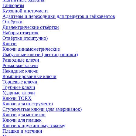
Гайкорезы
Кузовной инструмент
Адаптеры и переходники для трещёток и гайковёртов
Отвёртки
Диэлектрические отвёртки
Наборы отверток
Отвёртки (поштучно)
Ключи
Ключи динамометрические
Имбусовые ключи (шестигранники)
Разводные ключи
Рожковые ключи
Накидные ключи
Комбинированные ключи
Торцевые ключи
Трубные ключи
Ударные ключи
Ключи TORX
Ключи для инструмента
Ступенчатые ключи (для американок)
Ключи для метчиков
Ключи для плашек
Ключи к пружинному зажиму
Плашки и метчики