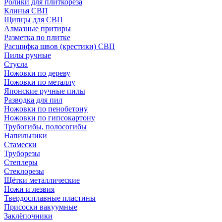
Ролики для плиткореза
Клинья СВП
Щипцы для СВП
Алмазные притиры
Разметка по плитке
Расшифка швов (крестики) СВП
Пилы ручные
Стусла
Ножовки по дереву
Ножовки по металлу
Японские ручные пилы
Разводка для пил
Ножовки по пенобетону
Ножовки по гипсокартону
Трубогибы, полосогибы
Напильники
Стамески
Труборезы
Степлеры
Стеклорезы
Щётки металлические
Ножи и лезвия
Твердосплавные пластины
Присоски вакуумные
Заклёпочники