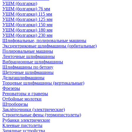
УШМ (болгарки)
УШМ (болгарки) 76 мм
УШМ (болгарки) 115 мм
УШМ (болгарки) 125 мм
УШМ (болгарки) 150 мм
УШМ (болгарки) 180 мм
УШМ (болгарки) 230 мм
Шлифовальные, полировальные машины
Эксцентриковые шлифмашины (орбитальные)
Полировальные машины
Ленточные шлифмашины
Вибрационные шлифмашины
Шлифмашины по бетону
Щеточные шлифмашины
Дельташлифмашины
Торцевые шлифмашины (вертикальные)
Фрезеры
Реноваторы и граверы
Отбойные молотки
Штроборезы
Заклёпочники (электрические)
Строительные фены (термопистолеты)
Рубанки электрические
Клеевые пистолеты
Зарядные устройства