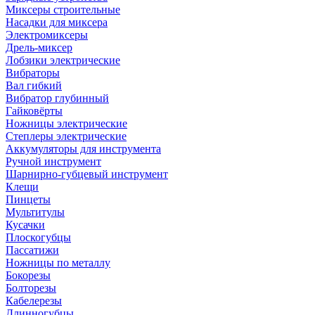
Миксеры строительные
Насадки для миксера
Электромиксеры
Дрель-миксер
Лобзики электрические
Вибраторы
Вал гибкий
Вибратор глубинный
Гайковёрты
Ножницы электрические
Степлеры электрические
Аккумуляторы для инструмента
Ручной инструмент
Шарнирно-губцевый инструмент
Клещи
Пинцеты
Мультитулы
Кусачки
Плоскогубцы
Пассатижи
Ножницы по металлу
Бокорезы
Болторезы
Кабелерезы
Длинногубцы