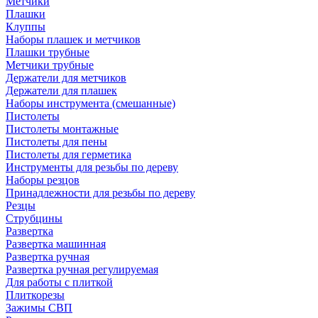
Метчики
Плашки
Клуппы
Наборы плашек и метчиков
Плашки трубные
Метчики трубные
Держатели для метчиков
Держатели для плашек
Наборы инструмента (смешанные)
Пистолеты
Пистолеты монтажные
Пистолеты для пены
Пистолеты для герметика
Инструменты для резьбы по дереву
Наборы резцов
Принадлежности для резьбы по дереву
Резцы
Струбцины
Развертка
Развертка машинная
Развертка ручная
Развертка ручная регулируемая
Для работы с плиткой
Плиткорезы
Зажимы СВП