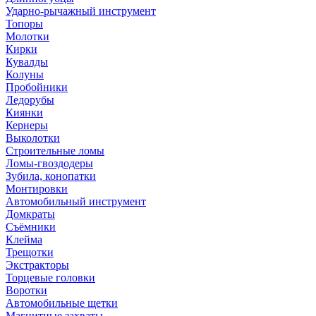
Ударно-рычажный инструмент
Топоры
Молотки
Кирки
Кувалды
Колуны
Пробойники
Ледорубы
Киянки
Кернеры
Выколотки
Строительные ломы
Ломы-гвоздодеры
Зубила, конопатки
Монтировки
Автомобильный инструмент
Домкраты
Съёмники
Клейма
Трещотки
Экстракторы
Торцевые головки
Воротки
Автомобильные щетки
Магнитные захваты