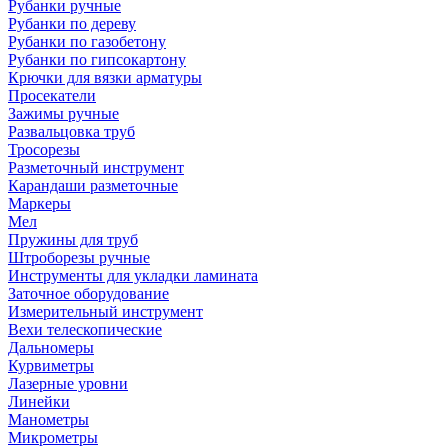
Рубанки ручные
Рубанки по дереву
Рубанки по газобетону
Рубанки по гипсокартону
Крючки для вязки арматуры
Просекатели
Зажимы ручные
Развальцовка труб
Тросорезы
Разметочный инструмент
Карандаши разметочные
Маркеры
Мел
Пружины для труб
Штроборезы ручные
Инструменты для укладки ламината
Заточное оборудование
Измерительный инструмент
Вехи телескопические
Дальномеры
Курвиметры
Лазерные уровни
Линейки
Манометры
Микрометры